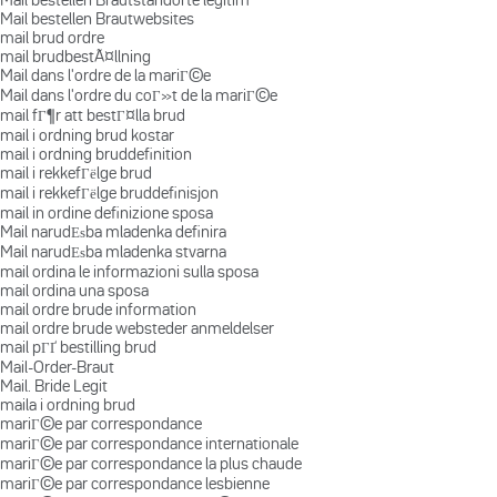
Mail bestellen Brautwebsites
mail brud ordre
mail brudbestÃ¤llning
Mail dans l'ordre de la mariГ©e
Mail dans l'ordre du coГ»t de la mariГ©e
mail fГ¶r att bestГ¤lla brud
mail i ordning brud kostar
mail i ordning bruddefinition
mail i rekkefГёlge brud
mail i rekkefГёlge bruddefinisjon
mail in ordine definizione sposa
Mail narudЕѕba mladenka definira
Mail narudЕѕba mladenka stvarna
mail ordina le informazioni sulla sposa
mail ordina una sposa
mail ordre brude information
mail ordre brude websteder anmeldelser
mail pГҐ bestilling brud
Mail-Order-Braut
Mail. Bride Legit
maila i ordning brud
mariГ©e par correspondance
mariГ©e par correspondance internationale
mariГ©e par correspondance la plus chaude
mariГ©e par correspondance lesbienne