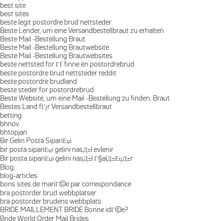
best site
best sites
beste legit postordre brud nettsteder
Beste Lender, um eine Versandbestellbraut zu erhalten
Beste Mail -Bestellung Braut
Beste Mail -Bestellung Brautwebsite
Beste Mail -Bestellung Brautwebsites
beste nettsted for ГҐ finne en postordrebrud
beste postordre brud nettsteder reddit
beste postordre brudland
beste steder for postordrebrud
Beste Website, um eine Mail -Bestellung zu finden, Braut
Bestes Land fГјr Versandbestellbraut
betting
bhnov
bhtopjan
Bir Gelin Posta SipariЕџi
bir posta sipariЕџi gelini nasД±l evlenir
Bir posta sipariЕџi gelini nasД±l Г§alД±ЕџД±r
Blog
blog-articles
bons sites de mariГ©e par correspondance
bra postorder brud webbplatser
bra postorder brudens webbplats
BRIDE MAILLEMENT BRIDE Bonne idГ©e?
Bride World Order Mail Brides