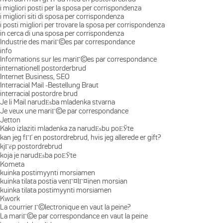
i migliori posti per la sposa per corrispondenza
i migliori siti di sposa per corrispondenza
i posti migliori per trovare la sposa per corrispondenza
in cerca di una sposa per corrispondenza
Industrie des mariГ©es par correspondance
info
Informations sur les mariГ©es par correspondance
internationell postorderbrud
Internet Business, SEO
Interracial Mail -Bestellung Braut
interracial postordre brud
Je li Mail narudЕѕba mladenka stvarna
Je veux une mariГ©e par correspondance
Jetton
Kako izlaziti mladenka za narudЕѕbu poЕЎte
kan jeg fГҐ en postordrebrud, hvis jeg allerede er gift?
kjГёp postordrebrud
koja je narudЕѕba poЕЎte
Kometa
kuinka postimyynti morsiamen
kuinka tilata postia venГ¤lГ¤inen morsian
kuinka tilata postimyynti morsiamen
Kwork
La courrier Г©lectronique en vaut la peine?
La mariГ©e par correspondance en vaut la peine