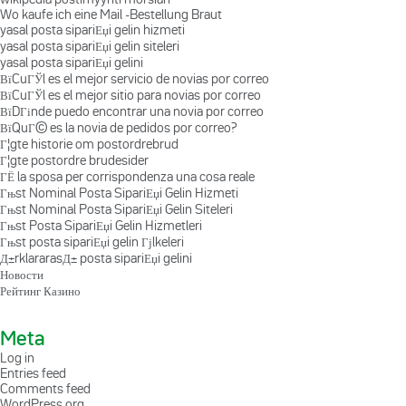
Wo kaufe ich eine Mail -Bestellung Braut
yasal posta sipariЕџi gelin hizmeti
yasal posta sipariЕџi gelin siteleri
yasal posta sipariЕџi gelini
ВїCuГЎl es el mejor servicio de novias por correo
ВїCuГЎl es el mejor sitio para novias por correo
ВїDГіnde puedo encontrar una novia por correo
ВїQuГ© es la novia de pedidos por correo?
Г¦gte historie om postordrebrud
Г¦gte postordre brudesider
ГЁ la sposa per corrispondenza una cosa reale
Гњst Nominal Posta SipariЕџi Gelin Hizmeti
Гњst Nominal Posta SipariЕџi Gelin Siteleri
Гњst Posta SipariЕџi Gelin Hizmetleri
Гњst posta sipariЕџi gelin Гјlkeleri
Д±rklararasД± posta sipariЕџi gelini
Новости
Рейтинг Казино
Meta
Log in
Entries feed
Comments feed
WordPress.org