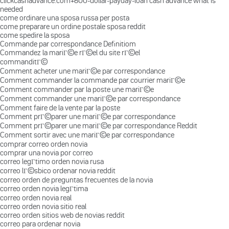
clickcashadvance.com+600-dollar-payday-loan cash advance what is
needed
come ordinare una sposa russa per posta
come preparare un ordine postale sposa reddit
come spedire la sposa
Commande par correspondance Definitiom
Commandez la mariГ©e rГ©el du site rГ©el
commanditГ©
Comment acheter une mariГ©e par correspondance
Comment commander la commande par courrier mariГ©e
Comment commander par la poste une mariГ©e
Comment commander une mariГ©e par correspondance
Comment faire de la vente par la poste
Comment prГ©parer une mariГ©e par correspondance
Comment prГ©parer une mariГ©e par correspondance Reddit
Comment sortir avec une mariГ©e par correspondance
comprar correo orden novia
comprar una novia por correo
correo legГ­timo orden novia rusa
correo lГ©sbico ordenar novia reddit
correo orden de preguntas frecuentes de la novia
correo orden novia legГ­tima
correo orden novia real
correo orden novia sitio real
correo orden sitios web de novias reddit
correo para ordenar novia