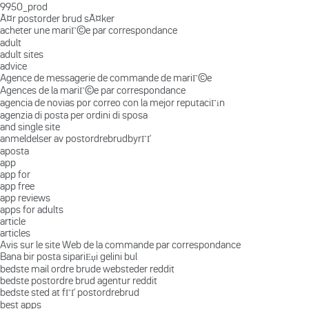
9950_prod
Ã¤r postorder brud sÃ¤ker
acheter une mariГ©e par correspondance
adult
adult sites
advice
Agence de messagerie de commande de mariГ©e
Agences de la mariГ©e par correspondance
agencia de novias por correo con la mejor reputaciГіn
agenzia di posta per ordini di sposa
and single site
anmeldelser av postordrebrudbyrГҐ
aposta
app
app for
app free
app reviews
apps for adults
article
articles
Avis sur le site Web de la commande par correspondance
Bana bir posta sipariЕџi gelini bul
bedste mail ordre brude websteder reddit
bedste postordre brud agentur reddit
bedste sted at fГҐ postordrebrud
best apps