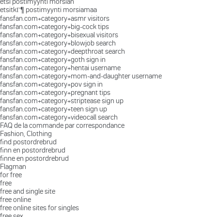
etsi postimyynti morsian
etsitkГ¶ postimyynti morsiamaa
fansfan.com+category+asmr visitors
fansfan.com+category+big-cock tips
fansfan.com+category+bisexual visitors
fansfan.com+category+blowjob search
fansfan.com+category+deepthroat search
fansfan.com+category+goth sign in
fansfan.com+category+hentai username
fansfan.com+category+mom-and-daughter username
fansfan.com+category+pov sign in
fansfan.com+category+pregnant tips
fansfan.com+category+striptease sign up
fansfan.com+category+teen sign up
fansfan.com+category+videocall search
FAQ de la commande par correspondance
Fashion, Clothing
find postordrebrud
finn en postordrebrud
finne en postordrebrud
Flagman
for free
free
free and single site
free online
free online sites for singles
free sex