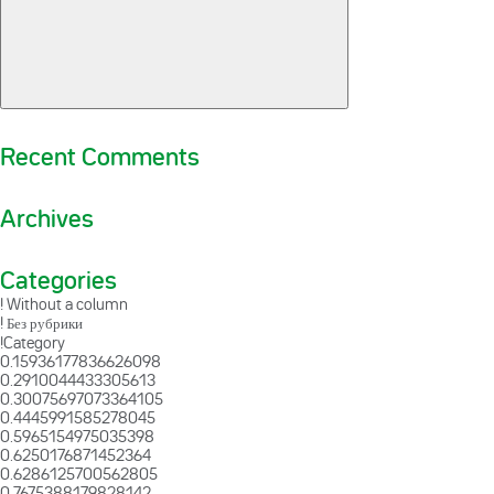
Recent Comments
Archives
Categories
! Without a column
! Без рубрики
!Category
0.15936177836626098
0.2910044433305613
0.30075697073364105
0.4445991585278045
0.5965154975035398
0.6250176871452364
0.6286125700562805
0.7675388179828142