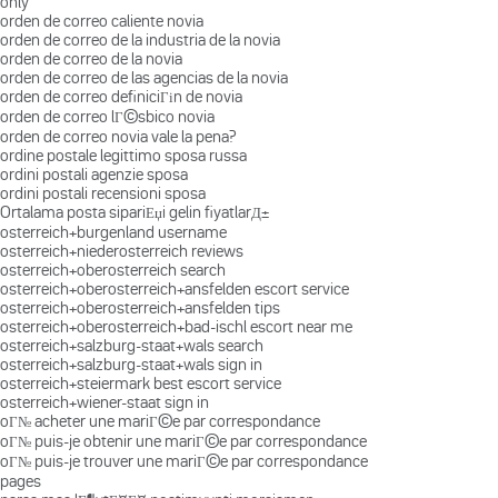
only
orden de correo caliente novia
orden de correo de la industria de la novia
orden de correo de la novia
orden de correo de las agencias de la novia
orden de correo definiciГіn de novia
orden de correo lГ©sbico novia
orden de correo novia vale la pena?
ordine postale legittimo sposa russa
ordini postali agenzie sposa
ordini postali recensioni sposa
Ortalama posta sipariЕџi gelin fiyatlarД±
osterreich+burgenland username
osterreich+niederosterreich reviews
osterreich+oberosterreich search
osterreich+oberosterreich+ansfelden escort service
osterreich+oberosterreich+ansfelden tips
osterreich+oberosterreich+bad-ischl escort near me
osterreich+salzburg-staat+wals search
osterreich+salzburg-staat+wals sign in
osterreich+steiermark best escort service
osterreich+wiener-staat sign in
oГ№ acheter une mariГ©e par correspondance
oГ№ puis-je obtenir une mariГ©e par correspondance
oГ№ puis-je trouver une mariГ©e par correspondance
pages