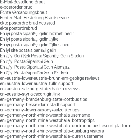
E-Mail-Bestellung Braut
e-postorder brud
Echte Versandungsbraut
Echter Mail -Bestellung Brautservice
ekte postordre brud nettsted
ekte postordrebrud
En iyi posta sipariЕџi gelin hizmeti nedir
En iyi posta sipariЕџi gelin Гјlke
En iyi posta sipariЕџi gelin Гјlkesi nedir
En iyi site posta sipariЕџi gelin
En Д°yi GerГ§ek Posta SipariЕџi Gelin Siteleri
En Д°yi Posta SipariЕџi Gelin
En Д°yi Posta SipariЕџi Gelin AjansД±
En Д°yi Posta SipariЕџi Gelin Ећirketi
en+austria+lower-austria+brunn-am-gebirge reviews
en+austria+lower-austria+tulln support
en+austria+salzburg-state+hallein reviews
en+austria+styria escort girl link
en+germany+brandenburg-state+cottbus tips
en+germany+hesse+darmstadt support
en+germany+lower-saxony+salzgitter tips
en+germany+north-rhine-westphalia username
en+germany+north-rhine-westphalia+bottrop tips
en+germany+north-rhine-westphalia+dortmund best escort platform
en+germany+north-rhine-westphalia+duisburg visitors
en+germany+north-rhine-westphalia+duren username