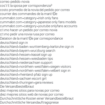
correo-pedido-novia
cos'ГЁ la sposa per corrispondenza?
costo promedio de la novia del pedido por correo
courrier des commandes de la mariГ©e
cummalot.com+category+irish only fans
cummalot.com+category+japanese only fans models
cummalot.com+category+youtube onlyfans accounts
cГіmo hacer un pedido por correo novia
cГіmo pedir una novia rusa por correo
Datation de la mariГ©e par correspondance
deutschland sign in
deutschland+baden-wurttemberg+karlsruhe sign in
deutschland+bayern+wurzburg search
deutschland+hessen+kassel sign up
deutschland+hessen+wiesbaden tips
deutschland+niedersachsen support
deutschland+nordrhein-westfalen+siegen visitors
deutschland+nordrhein-westfalen+velbert sign in
deutschland+rheinland-pfalz sign up
deutschland+sachsen escort girl
deutschland+thuringen+gera reviews
Die Versandbestellbraut
diez mejores sitios para novias por correo
diez mejores sitios web de novias por correo
Durchschnittliche Kosten einer Versandbestellbraut
Durchschnittliche Versandauftragspreise