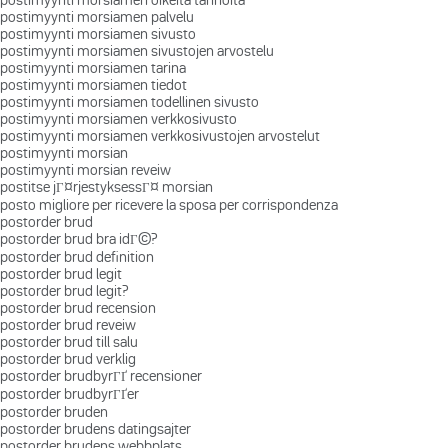
postimyynti morsiamen palvelu
postimyynti morsiamen sivusto
postimyynti morsiamen sivustojen arvostelu
postimyynti morsiamen tarina
postimyynti morsiamen tiedot
postimyynti morsiamen todellinen sivusto
postimyynti morsiamen verkkosivusto
postimyynti morsiamen verkkosivustojen arvostelut
postimyynti morsian
postimyynti morsian reveiw
postitse jГ¤rjestyksessГ¤ morsian
posto migliore per ricevere la sposa per corrispondenza
postorder brud
postorder brud bra idГ©?
postorder brud definition
postorder brud legit
postorder brud legit?
postorder brud recension
postorder brud reveiw
postorder brud till salu
postorder brud verklig
postorder brudbyrГҐ recensioner
postorder brudbyrГҐer
postorder bruden
postorder brudens datingsajter
postorder brudens webbplats