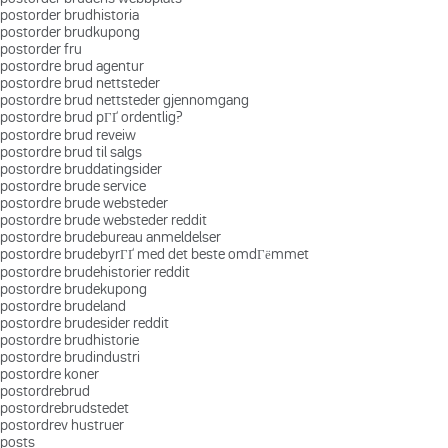
postorder brudhistoria
postorder brudkupong
postorder fru
postordre brud agentur
postordre brud nettsteder
postordre brud nettsteder gjennomgang
postordre brud pГҐ ordentlig?
postordre brud reveiw
postordre brud til salgs
postordre bruddatingsider
postordre brude service
postordre brude websteder
postordre brude websteder reddit
postordre brudebureau anmeldelser
postordre brudebyrГҐ med det beste omdГёmmet
postordre brudehistorier reddit
postordre brudekupong
postordre brudeland
postordre brudesider reddit
postordre brudhistorie
postordre brudindustri
postordre koner
postordrebrud
postordrebrudstedet
postordrev hustruer
posts