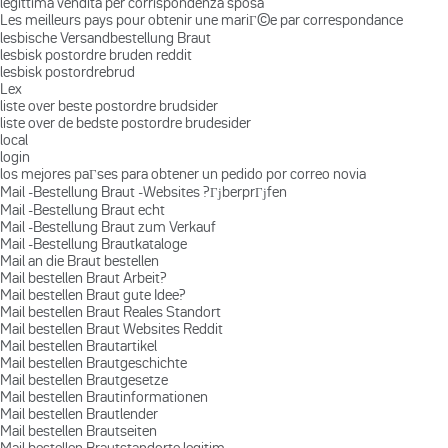
legittima vendita per corrispondenza sposa
Les meilleurs pays pour obtenir une mariГ©e par correspondance
lesbische Versandbestellung Braut
lesbisk postordre bruden reddit
lesbisk postordrebrud
Lex
liste over beste postordre brudsider
liste over de bedste postordre brudesider
local
login
los mejores paГ­ses para obtener un pedido por correo novia
Mail -Bestellung Braut -Websites ?ГјberprГјfen
Mail -Bestellung Braut echt
Mail -Bestellung Braut zum Verkauf
Mail -Bestellung Brautkataloge
Mail an die Braut bestellen
Mail bestellen Braut Arbeit?
Mail bestellen Braut gute Idee?
Mail bestellen Braut Reales Standort
Mail bestellen Braut Websites Reddit
Mail bestellen Brautartikel
Mail bestellen Brautgeschichte
Mail bestellen Brautgesetze
Mail bestellen Brautinformationen
Mail bestellen Brautlender
Mail bestellen Brautseiten
Mail bestellen Brautstandorte legitim