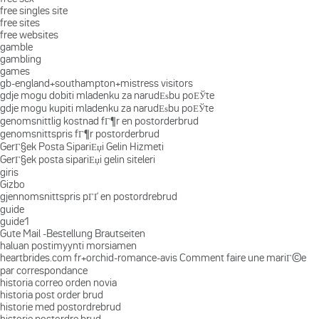
free singles site
free sites
free websites
gamble
gambling
games
gb-england+southampton+mistress visitors
gdje mogu dobiti mladenku za narudЕѕbu poЕЎte
gdje mogu kupiti mladenku za narudЕѕbu poЕЎte
genomsnittlig kostnad fГ¶r en postorderbrud
genomsnittspris fГ¶r postorderbrud
GerГ§ek Posta SipariЕџi Gelin Hizmeti
GerГ§ek posta sipariЕџi gelin siteleri
giris
Gizbo
gjennomsnittspris pГҐ en postordrebrud
guide
guide1
Gute Mail -Bestellung Brautseiten
haluan postimyynti morsiamen
heartbrides.com fr+orchid-romance-avis Comment faire une mariГ©e
par correspondance
historia correo orden novia
historia post order brud
historie med postordrebrud
historie postordre brud