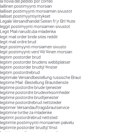
la novia del pedido por correo
laillinen postimyynti morsian
lailliset postimyynti morsiamen sivustot
lailliset postimyyntiyritykset
Legale Versandhandel Seiten fГјr BrГ¤ute
leggit postimyynti morsiamen sivustot
Legit Mail narudЕѕba mladenka
legit mail order bride sites reddit
legit mail ordre brud
legit postimyynti morsiamen sivusto
legit postimyynti venГ¤lГ¤inen morsian
legitim postorder brud
legitim postorder brudens webbplatser
legitim postorder brudtjГ¤nster
legitim postordrebrud
legitimale Versandbestellung russische Braut
legitime Mail -Bestellung Brautdienste
legitime postordre brude tjenester
legitime postordre brudevirksomheder
legitime postordre brudtjenester
legitime postordrebrud nettsteder
legitimer Versandauftragsbrautservice
legitimne tvrtke za mladenke
legitimt postordrebrud nettsted
legitimte postimyynti morsiamen palvelu
legitimte postorder brudtjГ¤nst