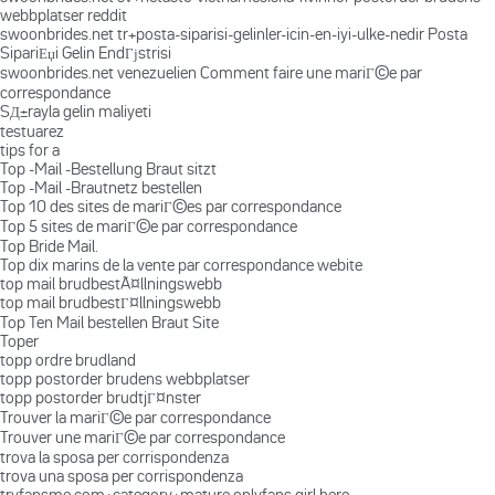
webbplatser reddit
swoonbrides.net tr+posta-siparisi-gelinler-icin-en-iyi-ulke-nedir Posta
SipariЕџi Gelin EndГјstrisi
swoonbrides.net venezuelien Comment faire une mariГ©e par
correspondance
SД±rayla gelin maliyeti
testuarez
tips for a
Top -Mail -Bestellung Braut sitzt
Top -Mail -Brautnetz bestellen
Top 10 des sites de mariГ©es par correspondance
Top 5 sites de mariГ©e par correspondance
Top Bride Mail.
Top dix marins de la vente par correspondance webite
top mail brudbestÃ¤llningswebb
top mail brudbestГ¤llningswebb
Top Ten Mail bestellen Braut Site
Toper
topp ordre brudland
topp postorder brudens webbplatser
topp postorder brudtjГ¤nster
Trouver la mariГ©e par correspondance
Trouver une mariГ©e par correspondance
trova la sposa per corrispondenza
trova una sposa per corrispondenza
tryfansme.com+category+mature onlyfans girl here