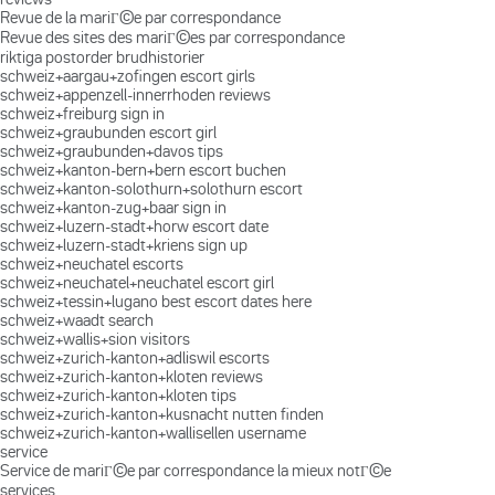
Revue de la mariГ©e par correspondance
Revue des sites des mariГ©es par correspondance
riktiga postorder brudhistorier
schweiz+aargau+zofingen escort girls
schweiz+appenzell-innerrhoden reviews
schweiz+freiburg sign in
schweiz+graubunden escort girl
schweiz+graubunden+davos tips
schweiz+kanton-bern+bern escort buchen
schweiz+kanton-solothurn+solothurn escort
schweiz+kanton-zug+baar sign in
schweiz+luzern-stadt+horw escort date
schweiz+luzern-stadt+kriens sign up
schweiz+neuchatel escorts
schweiz+neuchatel+neuchatel escort girl
schweiz+tessin+lugano best escort dates here
schweiz+waadt search
schweiz+wallis+sion visitors
schweiz+zurich-kanton+adliswil escorts
schweiz+zurich-kanton+kloten reviews
schweiz+zurich-kanton+kloten tips
schweiz+zurich-kanton+kusnacht nutten finden
schweiz+zurich-kanton+wallisellen username
service
Service de mariГ©e par correspondance la mieux notГ©e
services