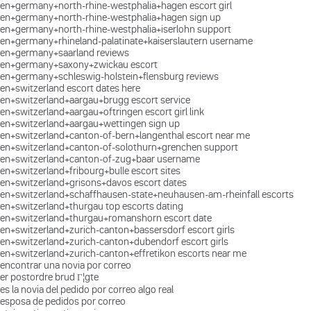
en+germany+north-rhine-westphalia+hagen escort girl
en+germany+north-rhine-westphalia+hagen sign up
en+germany+north-rhine-westphalia+iserlohn support
en+germany+rhineland-palatinate+kaiserslautern username
en+germany+saarland reviews
en+germany+saxony+zwickau escort
en+germany+schleswig-holstein+flensburg reviews
en+switzerland escort dates here
en+switzerland+aargau+brugg escort service
en+switzerland+aargau+oftringen escort girl link
en+switzerland+aargau+wettingen sign up
en+switzerland+canton-of-bern+langenthal escort near me
en+switzerland+canton-of-solothurn+grenchen support
en+switzerland+canton-of-zug+baar username
en+switzerland+fribourg+bulle escort sites
en+switzerland+grisons+davos escort dates
en+switzerland+schaffhausen-state+neuhausen-am-rheinfall escorts
en+switzerland+thurgau top escorts dating
en+switzerland+thurgau+romanshorn escort date
en+switzerland+zurich-canton+bassersdorf escort girls
en+switzerland+zurich-canton+dubendorf escort girls
en+switzerland+zurich-canton+effretikon escorts near me
encontrar una novia por correo
er postordre brud Г¦gte
es la novia del pedido por correo algo real
esposa de pedidos por correo