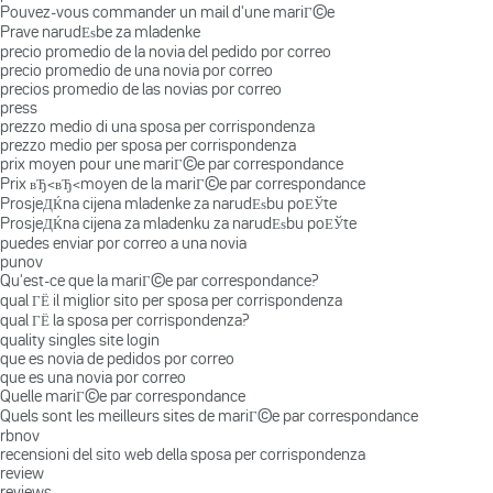
Pouvez-vous commander un mail d'une mariГ©e
Prave narudЕѕbe za mladenke
precio promedio de la novia del pedido por correo
precio promedio de una novia por correo
precios promedio de las novias por correo
press
prezzo medio di una sposa per corrispondenza
prezzo medio per sposa per corrispondenza
prix moyen pour une mariГ©e par correspondance
Prix вЂ‹вЂ‹moyen de la mariГ©e par correspondance
ProsjeДЌna cijena mladenke za narudЕѕbu poЕЎte
ProsjeДЌna cijena za mladenku za narudЕѕbu poЕЎte
puedes enviar por correo a una novia
punov
Qu'est-ce que la mariГ©e par correspondance?
qual ГЁ il miglior sito per sposa per corrispondenza
qual ГЁ la sposa per corrispondenza?
quality singles site login
que es novia de pedidos por correo
que es una novia por correo
Quelle mariГ©e par correspondance
Quels sont les meilleurs sites de mariГ©e par correspondance
rbnov
recensioni del sito web della sposa per corrispondenza
review
reviews