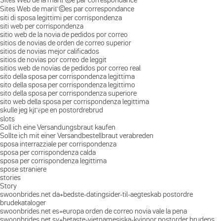
Sites Web de mariГ©es par correspondance
siti di sposa legittimi per corrispondenza
siti web per corrispondenza
sitio web de la novia de pedidos por correo
sitios de novias de orden de correo superior
sitios de novias mejor calificados
sitios de novias por correo de leggit
sitios web de novias de pedidos por correo real
sito della sposa per corrispondenza legittima
sito della sposa per corrispondenza legittimo
sito della sposa per corrispondenza superiore
sito web della sposa per corrispondenza legittima
skulle jeg kjГёpe en postordrebrud
slots
Soll ich eine Versandungsbraut kaufen
Sollte ich mit einer Versandbestellbraut verabreden
sposa interrazziale per corrispondenza
sposa per corrispondenza calda
sposa per corrispondenza legittima
spose straniere
stories
Story
swoonbrides.net da+bedste-datingsider-til-aegteskab postordre
brudekataloger
swoonbrides.net es+europa orden de correo novia vale la pena
swoonbrides.net sv+hetaste-vietnamesiska-kvinnor postorder brudens