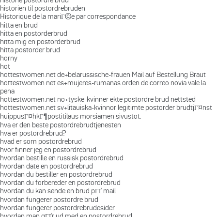
historien til postordrebruden
Historique de la mariГ©e par correspondance
hitta en brud
hitta en postorderbrud
hitta mig en postorderbrud
hitta postorder brud
horny
hot
hottestwomen.net de+belarussische-frauen Mail auf Bestellung Braut
hottestwomen.net es+mujeres-rumanas orden de correo novia vale la
pena
hottestwomen.net no+tyske-kvinner ekte postordre brud nettsted
hottestwomen.net sv+litauiska-kvinnor legitimte postorder brudtjГ¤nst
huippusГ¤hkГ¶postitilaus morsiamen sivustot.
hva er den beste postordrebrudtjenesten
hva er postordrebrud?
hvad er som postordrebrud
hvor finner jeg en postordrebrud
hvordan bestille en russisk postordrebrud
hvordan date en postordrebrud
hvordan du bestiller en postordrebrud
hvordan du forbereder en postordrebrud
hvordan du kan sende en brud pГҐ mail
hvordan fungerer postordre brud
hvordan fungerer postordrebrudesider
hvordan man gГҐr ud med en postordrebrud