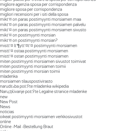
migliore agenzia sposa per corrispondenza
migliore sposa per corrispondenza
migliori recensioni per i siti della sposa
mikГ¤ on paras postimyynti morsiamen maa
mikГ¤ on paras postimyynti morsiamen palvelu
mikГ¤ on paras postimyynti morsiamen sivusto
mikГ¤ on postimyynti morsian
mikГ¤ on postimyynti morsian?
mistГ¤ lГ¶ytГ¤Г¤ postimyynti morsiamen
mistГ¤ ostaa postimyynti morsiamen
mistГ¤ ostan postimyynti morsiamen
miten postimyynti morsiamen sivustot toimivat
miten postimyynti morsiamen toimii
miten postimyynti morsian toimii
mladenka
morsiamen tilauspostivirasto
narudЕѕba poЕЎte mladenka wikipedia
NaruДЌivanje poЕЎte Legalne stranice mladenke
new
New Post
News
noticias
oikeat postimyynti morsiamen verkkosivustot
online
Online -Mail -Bestellung Braut