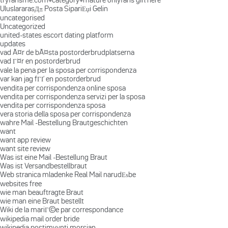
UluslararasД± Posta SipariЕџi Gelin
uncategorised
Uncategorized
united-states escort dating platform
updates
vad Ã¤r de bÃ¤sta postorderbrudplatserna
vad Г¤r en postorderbrud
vale la pena per la sposa per corrispondenza
var kan jag fГҐ en postorderbrud
vendita per corrispondenza online sposa
vendita per corrispondenza servizi per la sposa
vendita per corrispondenza sposa
vera storia della sposa per corrispondenza
wahre Mail -Bestellung Brautgeschichten
want
want app review
want site review
Was ist eine Mail -Bestellung Braut
Was ist Versandbestellbraut
Web stranica mladenke Real Mail narudЕѕbe
websites free
wie man beauftragte Braut
wie man eine Braut bestellt
Wiki de la mariГ©e par correspondance
wikipedia mail order bride
wikipedia postimyynti morsian