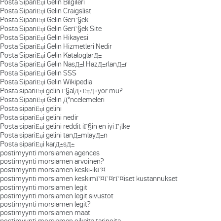
Posta SipariЕџi Gelin Bilgileri
Posta SipariЕџi Gelin Craigslist
Posta SipariЕџi Gelin GerГ§ek
Posta SipariЕџi Gelin GerГ§ek Site
Posta SipariЕџi Gelin Hikayesi
Posta SipariЕџi Gelin Hizmetleri Nedir
Posta SipariЕџi Gelin KataloglarД±
Posta SipariЕџi Gelin NasД±l HazД±rlanД±r
Posta SipariЕџi Gelin SSS
Posta SipariЕџi Gelin Wikipedia
Posta sipariЕџi gelin Г§alД±ЕџД±yor mu?
Posta SipariЕџi Gelin Д°ncelemeleri
Posta sipariЕџi gelini
Posta sipariЕџi gelini nedir
Posta sipariЕџi gelini reddit iГ§in en iyi Гјlke
Posta sipariЕџi gelini tanД±mlayД±n
Posta sipariЕџi karД±sД±
postimyynti morsiamen agences
postimyynti morsiamen arvoinen?
postimyynti morsiamen keski-ikГ¤
postimyynti morsiamen keskimГ¤Г¤rГ¤iset kustannukset
postimyynti morsiamen legit
postimyynti morsiamen legit sivustot
postimyynti morsiamen legit?
postimyynti morsiamen maat
postimyynti morsiamen oikeita tarinoita