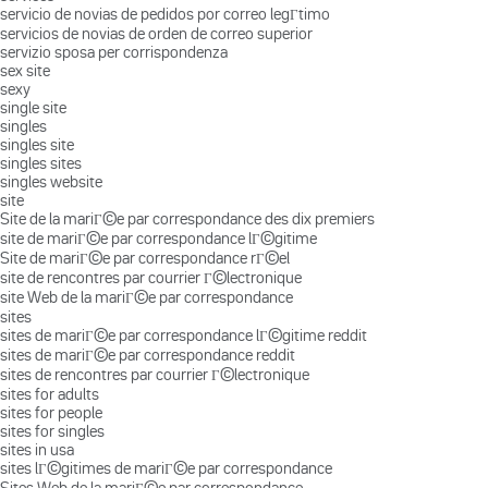
servicio de novias de pedidos por correo legГ­timo
servicios de novias de orden de correo superior
servizio sposa per corrispondenza
sex site
sexy
single site
singles
singles site
singles sites
singles website
site
Site de la mariГ©e par correspondance des dix premiers
site de mariГ©e par correspondance lГ©gitime
Site de mariГ©e par correspondance rГ©el
site de rencontres par courrier Г©lectronique
site Web de la mariГ©e par correspondance
sites
sites de mariГ©e par correspondance lГ©gitime reddit
sites de mariГ©e par correspondance reddit
sites de rencontres par courrier Г©lectronique
sites for adults
sites for people
sites for singles
sites in usa
sites lГ©gitimes de mariГ©e par correspondance
Sites Web de la mariГ©e par correspondance