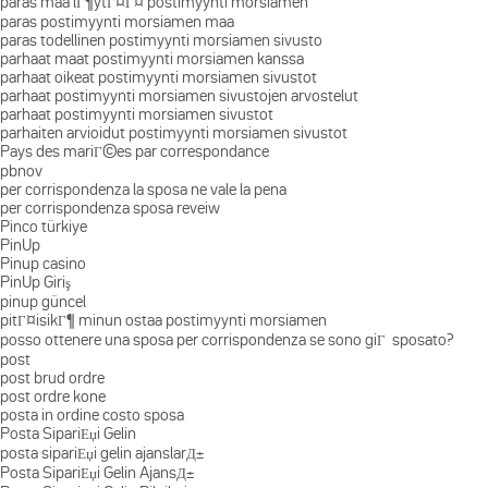
paras maa lГ¶ytГ¤Г¤ postimyynti morsiamen
paras postimyynti morsiamen maa
paras todellinen postimyynti morsiamen sivusto
parhaat maat postimyynti morsiamen kanssa
parhaat oikeat postimyynti morsiamen sivustot
parhaat postimyynti morsiamen sivustojen arvostelut
parhaat postimyynti morsiamen sivustot
parhaiten arvioidut postimyynti morsiamen sivustot
Pays des mariГ©es par correspondance
pbnov
per corrispondenza la sposa ne vale la pena
per corrispondenza sposa reveiw
Pinco türkiye
PinUp
Pinup casino
PinUp Giriş
pinup güncel
pitГ¤isikГ¶ minun ostaa postimyynti morsiamen
posso ottenere una sposa per corrispondenza se sono giГ sposato?
post
post brud ordre
post ordre kone
posta in ordine costo sposa
Posta SipariЕџi Gelin
posta sipariЕџi gelin ajanslarД±
Posta SipariЕџi Gelin AjansД±