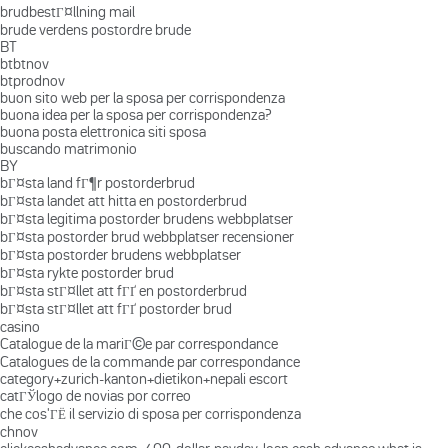
brudbestГ¤llning mail
brude verdens postordre brude
BT
btbtnov
btprodnov
buon sito web per la sposa per corrispondenza
buona idea per la sposa per corrispondenza?
buona posta elettronica siti sposa
buscando matrimonio
BY
bГ¤sta land fГ¶r postorderbrud
bГ¤sta landet att hitta en postorderbrud
bГ¤sta legitima postorder brudens webbplatser
bГ¤sta postorder brud webbplatser recensioner
bГ¤sta postorder brudens webbplatser
bГ¤sta rykte postorder brud
bГ¤sta stГ¤llet att fГҐ en postorderbrud
bГ¤sta stГ¤llet att fГҐ postorder brud
casino
Catalogue de la mariГ©e par correspondance
Catalogues de la commande par correspondance
category+zurich-kanton+dietikon+nepali escort
catГЎlogo de novias por correo
che cos'ГЁ il servizio di sposa per corrispondenza
chnov