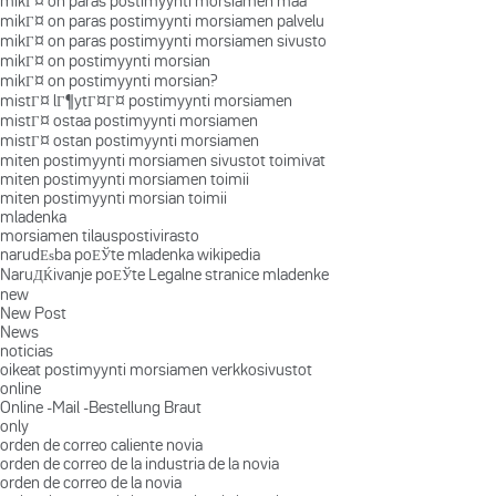
mikГ¤ on paras postimyynti morsiamen maa
mikГ¤ on paras postimyynti morsiamen palvelu
mikГ¤ on paras postimyynti morsiamen sivusto
mikГ¤ on postimyynti morsian
mikГ¤ on postimyynti morsian?
mistГ¤ lГ¶ytГ¤Г¤ postimyynti morsiamen
mistГ¤ ostaa postimyynti morsiamen
mistГ¤ ostan postimyynti morsiamen
miten postimyynti morsiamen sivustot toimivat
miten postimyynti morsiamen toimii
miten postimyynti morsian toimii
mladenka
morsiamen tilauspostivirasto
narudЕѕba poЕЎte mladenka wikipedia
NaruДЌivanje poЕЎte Legalne stranice mladenke
new
New Post
News
noticias
oikeat postimyynti morsiamen verkkosivustot
online
Online -Mail -Bestellung Braut
only
orden de correo caliente novia
orden de correo de la industria de la novia
orden de correo de la novia