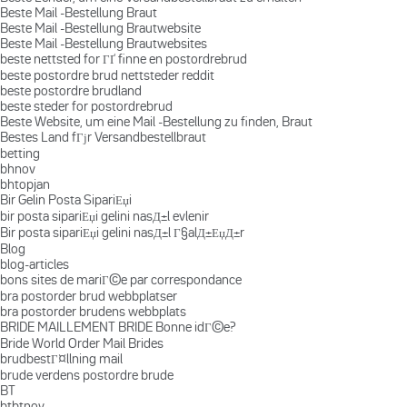
Beste Mail -Bestellung Braut
Beste Mail -Bestellung Brautwebsite
Beste Mail -Bestellung Brautwebsites
beste nettsted for ГҐ finne en postordrebrud
beste postordre brud nettsteder reddit
beste postordre brudland
beste steder for postordrebrud
Beste Website, um eine Mail -Bestellung zu finden, Braut
Bestes Land fГјr Versandbestellbraut
betting
bhnov
bhtopjan
Bir Gelin Posta SipariЕџi
bir posta sipariЕџi gelini nasД±l evlenir
Bir posta sipariЕџi gelini nasД±l Г§alД±ЕџД±r
Blog
blog-articles
bons sites de mariГ©e par correspondance
bra postorder brud webbplatser
bra postorder brudens webbplats
BRIDE MAILLEMENT BRIDE Bonne idГ©e?
Bride World Order Mail Brides
brudbestГ¤llning mail
brude verdens postordre brude
BT
btbtnov