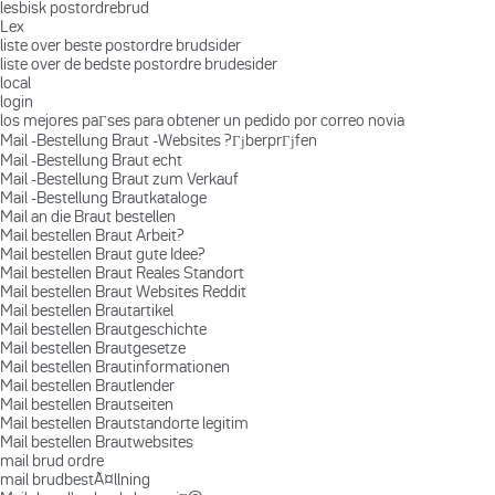
lesbisk postordrebrud
Lex
liste over beste postordre brudsider
liste over de bedste postordre brudesider
local
login
los mejores paГ­ses para obtener un pedido por correo novia
Mail -Bestellung Braut -Websites ?ГјberprГјfen
Mail -Bestellung Braut echt
Mail -Bestellung Braut zum Verkauf
Mail -Bestellung Brautkataloge
Mail an die Braut bestellen
Mail bestellen Braut Arbeit?
Mail bestellen Braut gute Idee?
Mail bestellen Braut Reales Standort
Mail bestellen Braut Websites Reddit
Mail bestellen Brautartikel
Mail bestellen Brautgeschichte
Mail bestellen Brautgesetze
Mail bestellen Brautinformationen
Mail bestellen Brautlender
Mail bestellen Brautseiten
Mail bestellen Brautstandorte legitim
Mail bestellen Brautwebsites
mail brud ordre
mail brudbestÃ¤llning