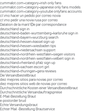
cummalot.com+category+irish only fans
cummalot.com+category+japanese only fans models
cummalot.com+category+youtube onlyfans accounts
cГіmo hacer un pedido por correo novia
cГіmo pedir una novia rusa por correo
Datation de la mariГ©e par correspondance
deutschland sign in
deutschland+baden-wurttemberg+karlsruhe sign in
deutschland+bayern+wurzburg search
deutschland+hessen+kassel sign up
deutschland+hessen+wiesbaden tips
deutschland+niedersachsen support
deutschland+nordrhein-westfalen+siegen visitors
deutschland+nordrhein-westfalen+velbert sign in
deutschland+rheinland-pfalz sign up
deutschland+sachsen escort girl
deutschland+thuringen+gera reviews
Die Versandbestellbraut
diez mejores sitios para novias por correo
diez mejores sitios web de novias por correo
Durchschnittliche Kosten einer Versandbestellbraut
Durchschnittliche Versandauftragspreise
E-Mail-Bestellung Braut
e-postorder brud
Echte Versandungsbraut
Echter Mail -Bestellung Brautservice