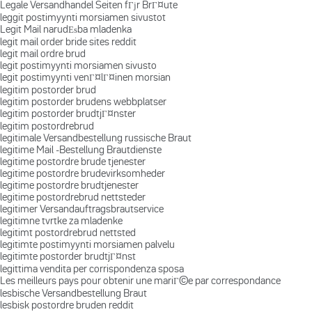
Legale Versandhandel Seiten fГјr BrГ¤ute
leggit postimyynti morsiamen sivustot
Legit Mail narudЕѕba mladenka
legit mail order bride sites reddit
legit mail ordre brud
legit postimyynti morsiamen sivusto
legit postimyynti venГ¤lГ¤inen morsian
legitim postorder brud
legitim postorder brudens webbplatser
legitim postorder brudtjГ¤nster
legitim postordrebrud
legitimale Versandbestellung russische Braut
legitime Mail -Bestellung Brautdienste
legitime postordre brude tjenester
legitime postordre brudevirksomheder
legitime postordre brudtjenester
legitime postordrebrud nettsteder
legitimer Versandauftragsbrautservice
legitimne tvrtke za mladenke
legitimt postordrebrud nettsted
legitimte postimyynti morsiamen palvelu
legitimte postorder brudtjГ¤nst
legittima vendita per corrispondenza sposa
Les meilleurs pays pour obtenir une mariГ©e par correspondance
lesbische Versandbestellung Braut
lesbisk postordre bruden reddit