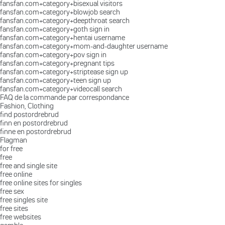
fansfan.com+category+bisexual visitors
fansfan.com+category+blowjob search
fansfan.com+category+deepthroat search
fansfan.com+category+goth sign in
fansfan.com+category+hentai username
fansfan.com+category+mom-and-daughter username
fansfan.com+category+pov sign in
fansfan.com+category+pregnant tips
fansfan.com+category+striptease sign up
fansfan.com+category+teen sign up
fansfan.com+category+videocall search
FAQ de la commande par correspondance
Fashion, Clothing
find postordrebrud
finn en postordrebrud
finne en postordrebrud
Flagman
for free
free
free and single site
free online
free online sites for singles
free sex
free singles site
free sites
free websites