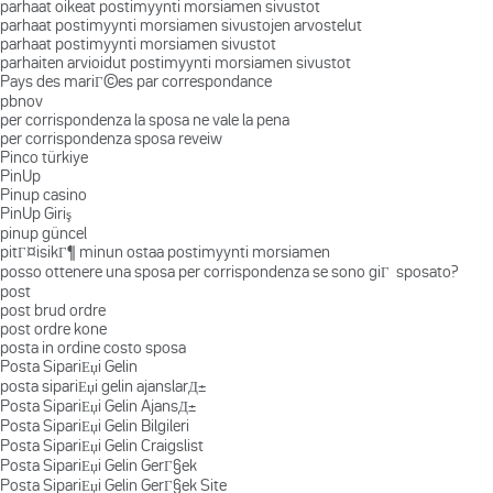
parhaat oikeat postimyynti morsiamen sivustot
parhaat postimyynti morsiamen sivustojen arvostelut
parhaat postimyynti morsiamen sivustot
parhaiten arvioidut postimyynti morsiamen sivustot
Pays des mariГ©es par correspondance
pbnov
per corrispondenza la sposa ne vale la pena
per corrispondenza sposa reveiw
Pinco türkiye
PinUp
Pinup casino
PinUp Giriş
pinup güncel
pitГ¤isikГ¶ minun ostaa postimyynti morsiamen
posso ottenere una sposa per corrispondenza se sono giГ sposato?
post
post brud ordre
post ordre kone
posta in ordine costo sposa
Posta SipariЕџi Gelin
posta sipariЕџi gelin ajanslarД±
Posta SipariЕџi Gelin AjansД±
Posta SipariЕџi Gelin Bilgileri
Posta SipariЕџi Gelin Craigslist
Posta SipariЕџi Gelin GerГ§ek
Posta SipariЕџi Gelin GerГ§ek Site