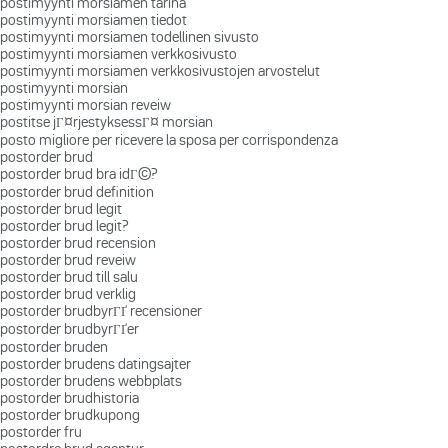
postimyynti morsiamen tarina
postimyynti morsiamen tiedot
postimyynti morsiamen todellinen sivusto
postimyynti morsiamen verkkosivusto
postimyynti morsiamen verkkosivustojen arvostelut
postimyynti morsian
postimyynti morsian reveiw
postitse jГ¤rjestyksessГ¤ morsian
posto migliore per ricevere la sposa per corrispondenza
postorder brud
postorder brud bra idГ©?
postorder brud definition
postorder brud legit
postorder brud legit?
postorder brud recension
postorder brud reveiw
postorder brud till salu
postorder brud verklig
postorder brudbyrГҐ recensioner
postorder brudbyrГҐer
postorder bruden
postorder brudens datingsajter
postorder brudens webbplats
postorder brudhistoria
postorder brudkupong
postorder fru