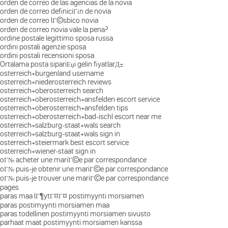
orden de correo de las agencias de la novia
orden de correo definiciГіn de novia
orden de correo lГ©sbico novia
orden de correo novia vale la pena?
ordine postale legittimo sposa russa
ordini postali agenzie sposa
ordini postali recensioni sposa
Ortalama posta sipariЕџi gelin fiyatlarД±
osterreich+burgenland username
osterreich+niederosterreich reviews
osterreich+oberosterreich search
osterreich+oberosterreich+ansfelden escort service
osterreich+oberosterreich+ansfelden tips
osterreich+oberosterreich+bad-ischl escort near me
osterreich+salzburg-staat+wals search
osterreich+salzburg-staat+wals sign in
osterreich+steiermark best escort service
osterreich+wiener-staat sign in
oГ№ acheter une mariГ©e par correspondance
oГ№ puis-je obtenir une mariГ©e par correspondance
oГ№ puis-je trouver une mariГ©e par correspondance
pages
paras maa lГ¶ytГ¤Г¤ postimyynti morsiamen
paras postimyynti morsiamen maa
paras todellinen postimyynti morsiamen sivusto
parhaat maat postimyynti morsiamen kanssa