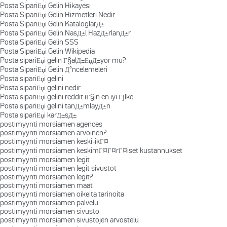
Posta SipariЕџi Gelin Hikayesi
Posta SipariЕџi Gelin Hizmetleri Nedir
Posta SipariЕџi Gelin KataloglarД±
Posta SipariЕџi Gelin NasД±l HazД±rlanД±r
Posta SipariЕџi Gelin SSS
Posta SipariЕџi Gelin Wikipedia
Posta sipariЕџi gelin Г§alД±ЕџД±yor mu?
Posta SipariЕџi Gelin Д°ncelemeleri
Posta sipariЕџi gelini
Posta sipariЕџi gelini nedir
Posta sipariЕџi gelini reddit iГ§in en iyi Гјlke
Posta sipariЕџi gelini tanД±mlayД±n
Posta sipariЕџi karД±sД±
postimyynti morsiamen agences
postimyynti morsiamen arvoinen?
postimyynti morsiamen keski-ikГ¤
postimyynti morsiamen keskimГ¤Г¤rГ¤iset kustannukset
postimyynti morsiamen legit
postimyynti morsiamen legit sivustot
postimyynti morsiamen legit?
postimyynti morsiamen maat
postimyynti morsiamen oikeita tarinoita
postimyynti morsiamen palvelu
postimyynti morsiamen sivusto
postimyynti morsiamen sivustojen arvostelu