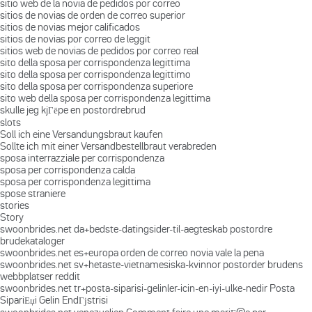
sitio web de la novia de pedidos por correo
sitios de novias de orden de correo superior
sitios de novias mejor calificados
sitios de novias por correo de leggit
sitios web de novias de pedidos por correo real
sito della sposa per corrispondenza legittima
sito della sposa per corrispondenza legittimo
sito della sposa per corrispondenza superiore
sito web della sposa per corrispondenza legittima
skulle jeg kjГёpe en postordrebrud
slots
Soll ich eine Versandungsbraut kaufen
Sollte ich mit einer Versandbestellbraut verabreden
sposa interrazziale per corrispondenza
sposa per corrispondenza calda
sposa per corrispondenza legittima
spose straniere
stories
Story
swoonbrides.net da+bedste-datingsider-til-aegteskab postordre
brudekataloger
swoonbrides.net es+europa orden de correo novia vale la pena
swoonbrides.net sv+hetaste-vietnamesiska-kvinnor postorder brudens
webbplatser reddit
swoonbrides.net tr+posta-siparisi-gelinler-icin-en-iyi-ulke-nedir Posta
SipariЕџi Gelin EndГјstrisi