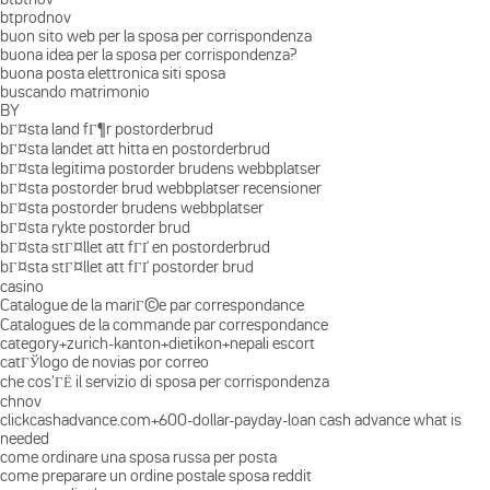
btprodnov
buon sito web per la sposa per corrispondenza
buona idea per la sposa per corrispondenza?
buona posta elettronica siti sposa
buscando matrimonio
BY
bГ¤sta land fГ¶r postorderbrud
bГ¤sta landet att hitta en postorderbrud
bГ¤sta legitima postorder brudens webbplatser
bГ¤sta postorder brud webbplatser recensioner
bГ¤sta postorder brudens webbplatser
bГ¤sta rykte postorder brud
bГ¤sta stГ¤llet att fГҐ en postorderbrud
bГ¤sta stГ¤llet att fГҐ postorder brud
casino
Catalogue de la mariГ©e par correspondance
Catalogues de la commande par correspondance
category+zurich-kanton+dietikon+nepali escort
catГЎlogo de novias por correo
che cos'ГЁ il servizio di sposa per corrispondenza
chnov
clickcashadvance.com+600-dollar-payday-loan cash advance what is
needed
come ordinare una sposa russa per posta
come preparare un ordine postale sposa reddit