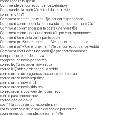
come spedire la sposa
Commande par correspondance Definitiom
Commandez la mariГ©e rГ©el du site rГ©el
commanditГ©
Comment acheter une mariГ©e par correspondance
Comment commander la commande par courrier mariГ©e
Comment commander par la poste une mariГ©e
Comment commander une mariГ©e par correspondance
Comment faire de la vente par la poste
Comment prГ©parer une mariГ©e par correspondance
Comment prГ©parer une mariГ©e par correspondance Reddit
Comment sortir avec une mariГ©e par correspondance
comprar correo orden novia
comprar una novia por correo
correo legГ­timo orden novia rusa
correo lГ©sbico ordenar novia reddit
correo orden de preguntas frecuentes de la novia
correo orden novia legГ­tima
correo orden novia real
correo orden novia sitio real
correo orden sitios web de novias reddit
correo para ordenar novia
correo-pedido-novia
cos'ГЁ la sposa per corrispondenza?
costo promedio de la novia del pedido por correo
courrier des commandes de la mariГ©e