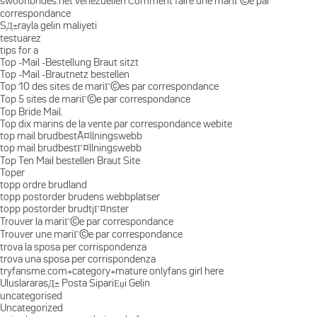
swoonbrides.net venezuelien Comment faire une mariГ©e par
correspondance
SД±rayla gelin maliyeti
testuarez
tips for a
Top -Mail -Bestellung Braut sitzt
Top -Mail -Brautnetz bestellen
Top 10 des sites de mariГ©es par correspondance
Top 5 sites de mariГ©e par correspondance
Top Bride Mail.
Top dix marins de la vente par correspondance webite
top mail brudbestÃ¤llningswebb
top mail brudbestГ¤llningswebb
Top Ten Mail bestellen Braut Site
Toper
topp ordre brudland
topp postorder brudens webbplatser
topp postorder brudtjГ¤nster
Trouver la mariГ©e par correspondance
Trouver une mariГ©e par correspondance
trova la sposa per corrispondenza
trova una sposa per corrispondenza
tryfansme.com+category+mature onlyfans girl here
UluslararasД± Posta SipariЕџi Gelin
uncategorised
Uncategorized