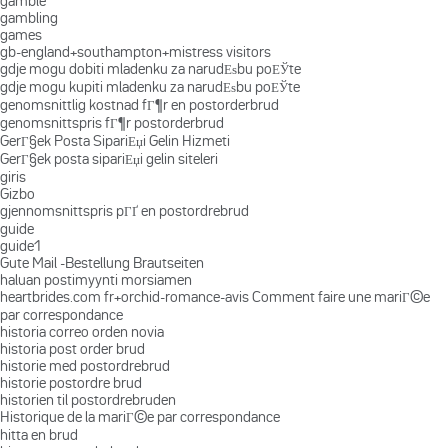
gamble
gambling
games
gb-england+southampton+mistress visitors
gdje mogu dobiti mladenku za narudЕѕbu poЕЎte
gdje mogu kupiti mladenku za narudЕѕbu poЕЎte
genomsnittlig kostnad fГ¶r en postorderbrud
genomsnittspris fГ¶r postorderbrud
GerГ§ek Posta SipariЕџi Gelin Hizmeti
GerГ§ek posta sipariЕџi gelin siteleri
giris
Gizbo
gjennomsnittspris pГҐ en postordrebrud
guide
guide1
Gute Mail -Bestellung Brautseiten
haluan postimyynti morsiamen
heartbrides.com fr+orchid-romance-avis Comment faire une mariГ©e
par correspondance
historia correo orden novia
historia post order brud
historie med postordrebrud
historie postordre brud
historien til postordrebruden
Historique de la mariГ©e par correspondance
hitta en brud