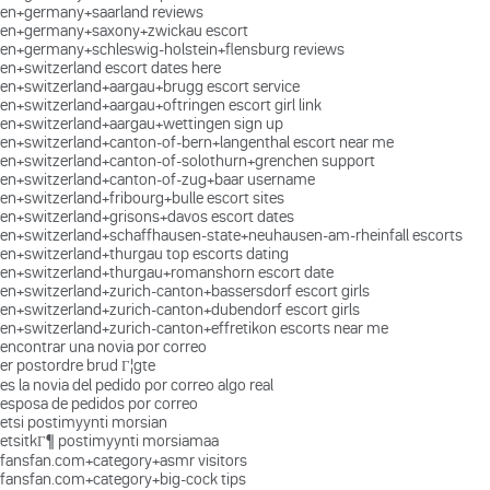
en+germany+saarland reviews
en+germany+saxony+zwickau escort
en+germany+schleswig-holstein+flensburg reviews
en+switzerland escort dates here
en+switzerland+aargau+brugg escort service
en+switzerland+aargau+oftringen escort girl link
en+switzerland+aargau+wettingen sign up
en+switzerland+canton-of-bern+langenthal escort near me
en+switzerland+canton-of-solothurn+grenchen support
en+switzerland+canton-of-zug+baar username
en+switzerland+fribourg+bulle escort sites
en+switzerland+grisons+davos escort dates
en+switzerland+schaffhausen-state+neuhausen-am-rheinfall escorts
en+switzerland+thurgau top escorts dating
en+switzerland+thurgau+romanshorn escort date
en+switzerland+zurich-canton+bassersdorf escort girls
en+switzerland+zurich-canton+dubendorf escort girls
en+switzerland+zurich-canton+effretikon escorts near me
encontrar una novia por correo
er postordre brud Г¦gte
es la novia del pedido por correo algo real
esposa de pedidos por correo
etsi postimyynti morsian
etsitkГ¶ postimyynti morsiamaa
fansfan.com+category+asmr visitors
fansfan.com+category+big-cock tips