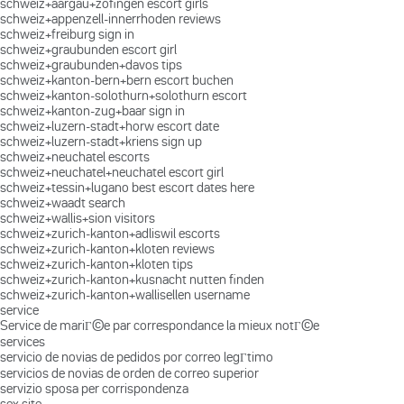
schweiz+aargau+zofingen escort girls
schweiz+appenzell-innerrhoden reviews
schweiz+freiburg sign in
schweiz+graubunden escort girl
schweiz+graubunden+davos tips
schweiz+kanton-bern+bern escort buchen
schweiz+kanton-solothurn+solothurn escort
schweiz+kanton-zug+baar sign in
schweiz+luzern-stadt+horw escort date
schweiz+luzern-stadt+kriens sign up
schweiz+neuchatel escorts
schweiz+neuchatel+neuchatel escort girl
schweiz+tessin+lugano best escort dates here
schweiz+waadt search
schweiz+wallis+sion visitors
schweiz+zurich-kanton+adliswil escorts
schweiz+zurich-kanton+kloten reviews
schweiz+zurich-kanton+kloten tips
schweiz+zurich-kanton+kusnacht nutten finden
schweiz+zurich-kanton+wallisellen username
service
Service de mariГ©e par correspondance la mieux notГ©e
services
servicio de novias de pedidos por correo legГ­timo
servicios de novias de orden de correo superior
servizio sposa per corrispondenza
sex site