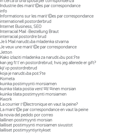
in cerca di una sposa per corrispondenza
Industrie des mariГ©es par correspondance
info
Informations sur les mariГ©es par correspondance
internationell postorderbrud
Internet Business, SEO
Interracial Mail -Bestellung Braut
interracial postordre brud
Je li Mail narudЕѕba mladenka stvarna
Je veux une mariГ©e par correspondance
Jetton
Kako izlaziti mladenka za narudЕѕbu poЕЎte
kan jeg fГҐ en postordrebrud, hvis jeg allerede er gift?
kjГёp postordrebrud
koja je narudЕѕba poЕЎte
Kometa
kuinka postimyynti morsiamen
kuinka tilata postia venГ¤lГ¤inen morsian
kuinka tilata postimyynti morsiamen
Kwork
La courrier Г©lectronique en vaut la peine?
La mariГ©e par correspondance en vaut la peine
la novia del pedido por correo
laillinen postimyynti morsian
lailliset postimyynti morsiamen sivustot
lailliset postimyyntiyritykset