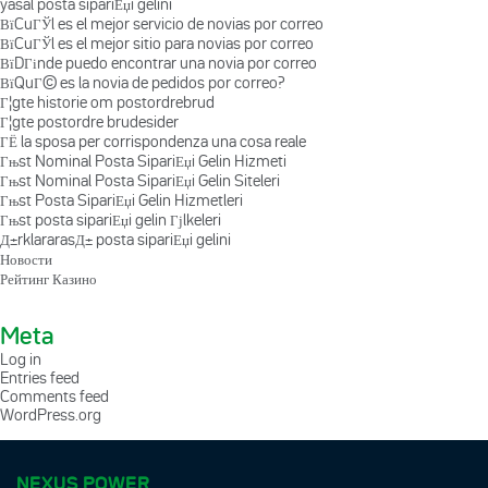
yasal posta sipariЕџi gelini
ВїCuГЎl es el mejor servicio de novias por correo
ВїCuГЎl es el mejor sitio para novias por correo
ВїDГіnde puedo encontrar una novia por correo
ВїQuГ© es la novia de pedidos por correo?
Г¦gte historie om postordrebrud
Г¦gte postordre brudesider
ГЁ la sposa per corrispondenza una cosa reale
Гњst Nominal Posta SipariЕџi Gelin Hizmeti
Гњst Nominal Posta SipariЕџi Gelin Siteleri
Гњst Posta SipariЕџi Gelin Hizmetleri
Гњst posta sipariЕџi gelin Гјlkeleri
Д±rklararasД± posta sipariЕџi gelini
Новости
Рейтинг Казино
Meta
Log in
Entries feed
Comments feed
WordPress.org
NEXUS POWER