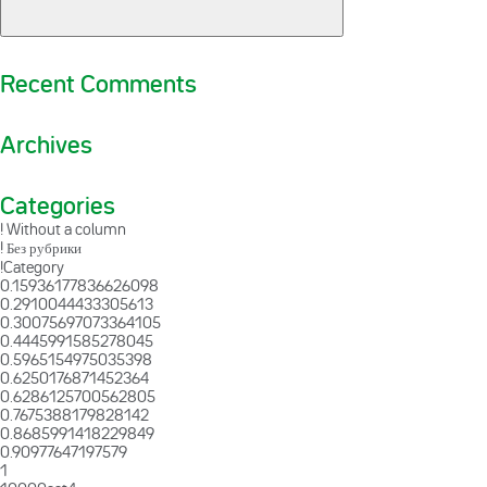
Recent Comments
Archives
Categories
! Without a column
! Без рубрики
!Category
0.15936177836626098
0.2910044433305613
0.30075697073364105
0.4445991585278045
0.5965154975035398
0.6250176871452364
0.6286125700562805
0.7675388179828142
0.8685991418229849
0.90977647197579
1