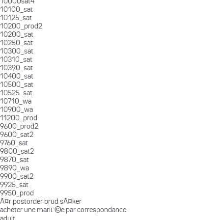
10000sat4
10100_sat
10125_sat
10200_prod2
10200_sat
10250_sat
10300_sat
10310_sat
10390_sat
10400_sat
10500_sat
10525_sat
10710_wa
10900_wa
11200_prod
9600_prod2
9600_sat2
9760_sat
9800_sat2
9870_sat
9890_wa
9900_sat2
9925_sat
9950_prod
Ã¤r postorder brud sÃ¤ker
acheter une mariГ©e par correspondance
adult