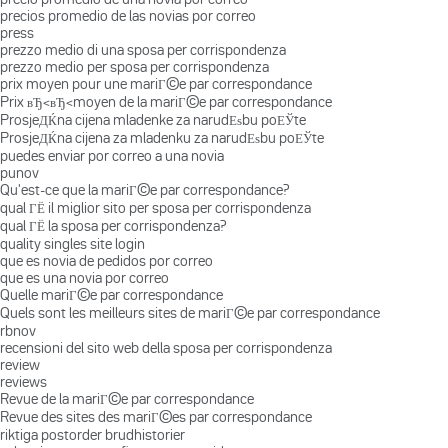
precios promedio de las novias por correo
press
prezzo medio di una sposa per corrispondenza
prezzo medio per sposa per corrispondenza
prix moyen pour une mariГ©e par correspondance
Prix вЂ‹вЂ‹moyen de la mariГ©e par correspondance
ProsjeДЌna cijena mladenke za narudЕѕbu poЕЎte
ProsjeДЌna cijena za mladenku za narudЕѕbu poЕЎte
puedes enviar por correo a una novia
punov
Qu'est-ce que la mariГ©e par correspondance?
qual ГЁ il miglior sito per sposa per corrispondenza
qual ГЁ la sposa per corrispondenza?
quality singles site login
que es novia de pedidos por correo
que es una novia por correo
Quelle mariГ©e par correspondance
Quels sont les meilleurs sites de mariГ©e par correspondance
rbnov
recensioni del sito web della sposa per corrispondenza
review
reviews
Revue de la mariГ©e par correspondance
Revue des sites des mariГ©es par correspondance
riktiga postorder brudhistorier