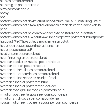
hitta en postorderbrud
hitta mig en postorderbrud
hitta postorder brud
horny
hot
hottestwomen.net de+belarussische-frauen Mail auf Bestellung Braut
hottestwomen.net es+mujeres-rumanas orden de correo novia vale la
pena
hottestwomen.net no+tyske-kvinner ekte postordre brud nettsted
hottestwomen.net sv+litauiska-kvinnor legitimte postorder brudtjГ¤nst
huippusГ¤hkГ¶postitilaus morsiamen sivustot.
hva er den beste postordrebrudtjenesten
hva er postordrebrud?
hvad er som postordrebrud
hvor finner jeg en postordrebrud
hvordan bestille en russisk postordrebrud
hvordan date en postordrebrud
hvordan du bestiller en postordrebrud
hvordan du forbereder en postordrebrud
hvordan du kan sende en brud pГҐ mail
hvordan fungerer postordre brud
hvordan fungerer postordrebrudesider
hvordan man gГҐr ud med en postordrebrud
i migliori posti per la sposa per corrispondenza
i migliori siti di sposa per corrispondenza
i posti migliori per trovare la sposa per corrispondenza