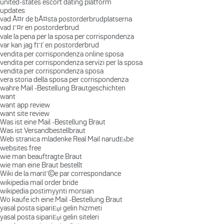
united-states escort dating platform
updates
vad Ã¤r de bÃ¤sta postorderbrudplatserna
vad Г¤r en postorderbrud
vale la pena per la sposa per corrispondenza
var kan jag fГҐ en postorderbrud
vendita per corrispondenza online sposa
vendita per corrispondenza servizi per la sposa
vendita per corrispondenza sposa
vera storia della sposa per corrispondenza
wahre Mail -Bestellung Brautgeschichten
want
want app review
want site review
Was ist eine Mail -Bestellung Braut
Was ist Versandbestellbraut
Web stranica mladenke Real Mail narudЕѕbe
websites free
wie man beauftragte Braut
wie man eine Braut bestellt
Wiki de la mariГ©e par correspondance
wikipedia mail order bride
wikipedia postimyynti morsian
Wo kaufe ich eine Mail -Bestellung Braut
yasal posta sipariЕџi gelin hizmeti
yasal posta sipariЕџi gelin siteleri