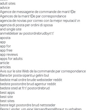
adult sites
advice
Agence de messagerie de commande de mariГ©e
Agences de la mariГ©e par correspondance
agencia de novias por correo con la mejor reputaciГіn
agenzia di posta per ordini di sposa
and single site
anmeldelser av postordrebrudbyrГҐ
aposta
app
app for
app free
app reviews
apps for adults
article
articles
Avis sur le site Web de la commande par correspondance
Bana bir posta sipariЕџi gelini bul
bedste mail ordre brude websteder reddit
bedste postordre brud agentur reddit
bedste sted at fГҐ postordrebrud
best apps
best site
best sites
beste legit postordre brud nettsteder
Beste Lender, um eine Versandbestellbraut zu erhalten