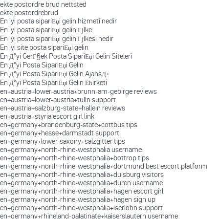
ekte postordre brud nettsted
ekte postordrebrud
En iyi posta sipariЕџi gelin hizmeti nedir
En iyi posta sipariЕџi gelin Гјlke
En iyi posta sipariЕџi gelin Гјlkesi nedir
En iyi site posta sipariЕџi gelin
En Д°yi GerГ§ek Posta SipariЕџi Gelin Siteleri
En Д°yi Posta SipariЕџi Gelin
En Д°yi Posta SipariЕџi Gelin AjansД±
En Д°yi Posta SipariЕџi Gelin Ећirketi
en+austria+lower-austria+brunn-am-gebirge reviews
en+austria+lower-austria+tulln support
en+austria+salzburg-state+hallein reviews
en+austria+styria escort girl link
en+germany+brandenburg-state+cottbus tips
en+germany+hesse+darmstadt support
en+germany+lower-saxony+salzgitter tips
en+germany+north-rhine-westphalia username
en+germany+north-rhine-westphalia+bottrop tips
en+germany+north-rhine-westphalia+dortmund best escort platform
en+germany+north-rhine-westphalia+duisburg visitors
en+germany+north-rhine-westphalia+duren username
en+germany+north-rhine-westphalia+hagen escort girl
en+germany+north-rhine-westphalia+hagen sign up
en+germany+north-rhine-westphalia+iserlohn support
en+germany+rhineland-palatinate+kaiserslautern username