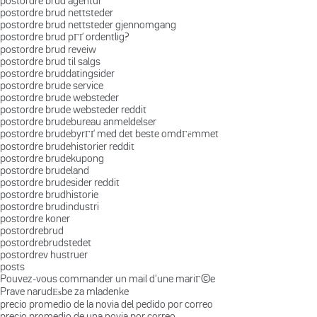
postordre brud agentur
postordre brud nettsteder
postordre brud nettsteder gjennomgang
postordre brud pГҐ ordentlig?
postordre brud reveiw
postordre brud til salgs
postordre bruddatingsider
postordre brude service
postordre brude websteder
postordre brude websteder reddit
postordre brudebureau anmeldelser
postordre brudebyrГҐ med det beste omdГёmmet
postordre brudehistorier reddit
postordre brudekupong
postordre brudeland
postordre brudesider reddit
postordre brudhistorie
postordre brudindustri
postordre koner
postordrebrud
postordrebrudstedet
postordrev hustruer
posts
Pouvez-vous commander un mail d'une mariГ©e
Prave narudЕѕbe za mladenke
precio promedio de la novia del pedido por correo
precio promedio de una novia por correo