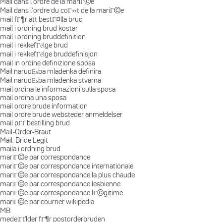
Mail dans l'ordre de la mariГ©e
Mail dans l'ordre du coГ»t de la mariГ©e
mail fГ¶r att bestГ¤lla brud
mail i ordning brud kostar
mail i ordning bruddefinition
mail i rekkefГёlge brud
mail i rekkefГёlge bruddefinisjon
mail in ordine definizione sposa
Mail narudЕѕba mladenka definira
Mail narudЕѕba mladenka stvarna
mail ordina le informazioni sulla sposa
mail ordina una sposa
mail ordre brude information
mail ordre brude websteder anmeldelser
mail pГҐ bestilling brud
Mail-Order-Braut
Mail. Bride Legit
maila i ordning brud
mariГ©e par correspondance
mariГ©e par correspondance internationale
mariГ©e par correspondance la plus chaude
mariГ©e par correspondance lesbienne
mariГ©e par correspondance lГ©gitime
mariГ©e par courrier wikipedia
MB
medelГҐlder fГ¶r postorderbruden