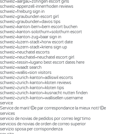
schweiz+aargau+zofingen escort girls
schweiz+appenzell-innerrhoden reviews
schweiz+freiburg sign in
schweiz+graubunden escort girl
schweiz+graubunden+davos tips
schweiz+kanton-bern+bern escort buchen
schweiz+kanton-solothurn+solothurn escort
schweiz+kanton-zug+baar sign in
schweiz+luzern-stadt+horw escort date
schweiz+luzern-stadt+kriens sign up
schweiz+neuchatel escorts
schweiz+neuchatel+neuchatel escort girl
schweiz+tessin+lugano best escort dates here
schweiz+waadt search
schweiz+wallis+sion visitors
schweiz+zurich-kanton+adliswil escorts
schweiz+zurich-kanton+kloten reviews
schweiz+zurich-kanton+kloten tips
schweiz+zurich-kanton+kusnacht nutten finden
schweiz+zurich-kanton+wallisellen username
service
Service de mariГ©e par correspondance la mieux notГ©e
services
servicio de novias de pedidos por correo legГ­timo
servicios de novias de orden de correo superior
servizio sposa per corrispondenza
sex site