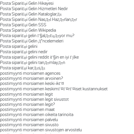
Posta SipariЕџi Gelin Hikayesi
Posta SipariЕџi Gelin Hizmetleri Nedir
Posta SipariЕџi Gelin KataloglarД±
Posta SipariЕџi Gelin NasД±l HazД±rlanД±r
Posta SipariЕџi Gelin SSS
Posta SipariЕџi Gelin Wikipedia
Posta sipariЕџi gelin Г§alД±ЕџД±yor mu?
Posta SipariЕџi Gelin Д°ncelemeleri
Posta sipariЕџi gelini
Posta sipariЕџi gelini nedir
Posta sipariЕџi gelini reddit iГ§in en iyi Гјlke
Posta sipariЕџi gelini tanД±mlayД±n
Posta sipariЕџi karД±sД±
postimyynti morsiamen agences
postimyynti morsiamen arvoinen?
postimyynti morsiamen keski-ikГ¤
postimyynti morsiamen keskimГ¤Г¤rГ¤iset kustannukset
postimyynti morsiamen legit
postimyynti morsiamen legit sivustot
postimyynti morsiamen legit?
postimyynti morsiamen maat
postimyynti morsiamen oikeita tarinoita
postimyynti morsiamen palvelu
postimyynti morsiamen sivusto
postimyynti morsiamen sivustojen arvostelu