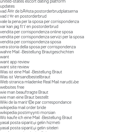
united-states escort dating platform
updates
vad Ã¤r de bÃ¤sta postorderbrudplatserna
vad Г¤r en postorderbrud
vale la pena per la sposa per corrispondenza
var kan jag fГҐ en postorderbrud
vendita per corrispondenza online sposa
vendita per corrispondenza servizi per la sposa
vendita per corrispondenza sposa
vera storia della sposa per corrispondenza
wahre Mail -Bestellung Brautgeschichten
want
want app review
want site review
Was ist eine Mail -Bestellung Braut
Was ist Versandbestellbraut
Web stranica mladenke Real Mail narudЕѕbe
websites free
wie man beauftragte Braut
wie man eine Braut bestellt
Wiki de la mariГ©e par correspondance
wikipedia mail order bride
wikipedia postimyynti morsian
Wo kaufe ich eine Mail -Bestellung Braut
yasal posta sipariЕџi gelin hizmeti
yasal posta sipariЕџi gelin siteleri