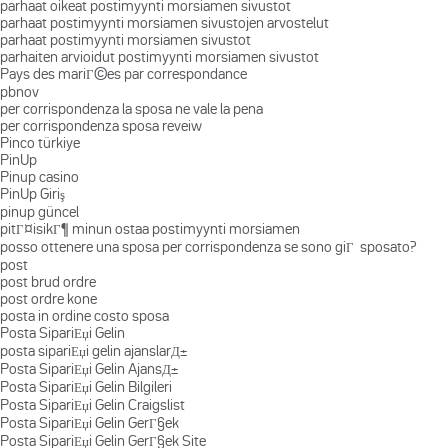
parhaat oikeat postimyynti morsiamen sivustot
parhaat postimyynti morsiamen sivustojen arvostelut
parhaat postimyynti morsiamen sivustot
parhaiten arvioidut postimyynti morsiamen sivustot
Pays des mariГ©es par correspondance
pbnov
per corrispondenza la sposa ne vale la pena
per corrispondenza sposa reveiw
Pinco türkiye
PinUp
Pinup casino
PinUp Giriş
pinup güncel
pitГ¤isikГ¶ minun ostaa postimyynti morsiamen
posso ottenere una sposa per corrispondenza se sono giГ sposato?
post
post brud ordre
post ordre kone
posta in ordine costo sposa
Posta SipariЕџi Gelin
posta sipariЕџi gelin ajanslarД±
Posta SipariЕџi Gelin AjansД±
Posta SipariЕџi Gelin Bilgileri
Posta SipariЕџi Gelin Craigslist
Posta SipariЕџi Gelin GerГ§ek
Posta SipariЕџi Gelin GerГ§ek Site