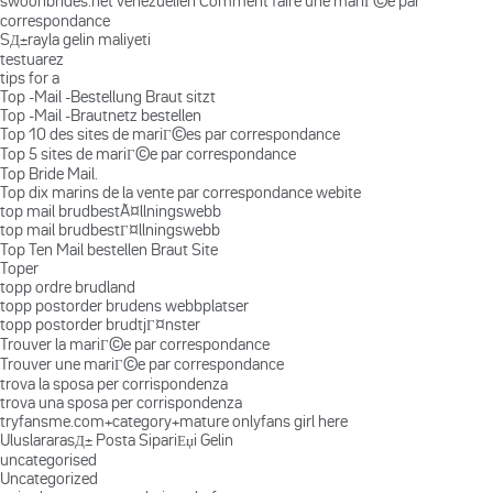
swoonbrides.net venezuelien Comment faire une mariГ©e par
correspondance
SД±rayla gelin maliyeti
testuarez
tips for a
Top -Mail -Bestellung Braut sitzt
Top -Mail -Brautnetz bestellen
Top 10 des sites de mariГ©es par correspondance
Top 5 sites de mariГ©e par correspondance
Top Bride Mail.
Top dix marins de la vente par correspondance webite
top mail brudbestÃ¤llningswebb
top mail brudbestГ¤llningswebb
Top Ten Mail bestellen Braut Site
Toper
topp ordre brudland
topp postorder brudens webbplatser
topp postorder brudtjГ¤nster
Trouver la mariГ©e par correspondance
Trouver une mariГ©e par correspondance
trova la sposa per corrispondenza
trova una sposa per corrispondenza
tryfansme.com+category+mature onlyfans girl here
UluslararasД± Posta SipariЕџi Gelin
uncategorised
Uncategorized