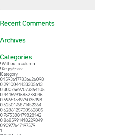
Recent Comments
Archives
Categories
! Without a column
! Без рубрики
!Category
0.15936177836626098
0.2910044433305613
0.30075697073364105
0.4445991585278045
0.5965154975035398
0.6250176871452364
0.6286125700562805
0.7675388179828142
0.8685991418229849
0.90977647197579
1