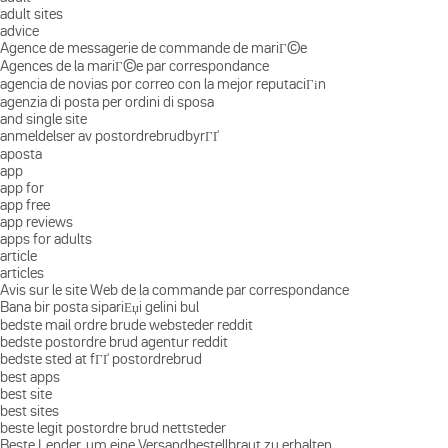
adult sites
advice
Agence de messagerie de commande de mariГ©e
Agences de la mariГ©e par correspondance
agencia de novias por correo con la mejor reputaciГіn
agenzia di posta per ordini di sposa
and single site
anmeldelser av postordrebrudbyrГҐ
aposta
app
app for
app free
app reviews
apps for adults
article
articles
Avis sur le site Web de la commande par correspondance
Bana bir posta sipariЕџi gelini bul
bedste mail ordre brude websteder reddit
bedste postordre brud agentur reddit
bedste sted at fГҐ postordrebrud
best apps
best site
best sites
beste legit postordre brud nettsteder
Beste Lender, um eine Versandbestellbraut zu erhalten