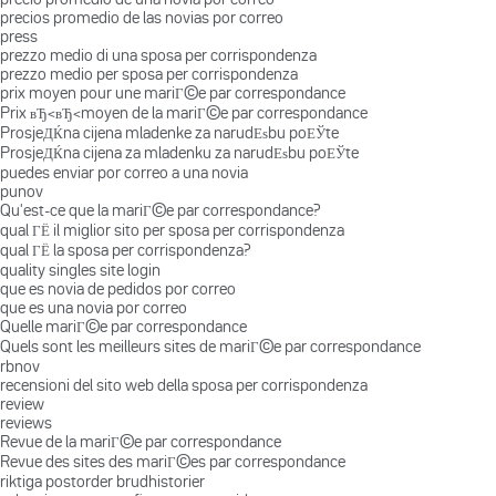
precios promedio de las novias por correo
press
prezzo medio di una sposa per corrispondenza
prezzo medio per sposa per corrispondenza
prix moyen pour une mariГ©e par correspondance
Prix вЂ‹вЂ‹moyen de la mariГ©e par correspondance
ProsjeДЌna cijena mladenke za narudЕѕbu poЕЎte
ProsjeДЌna cijena za mladenku za narudЕѕbu poЕЎte
puedes enviar por correo a una novia
punov
Qu'est-ce que la mariГ©e par correspondance?
qual ГЁ il miglior sito per sposa per corrispondenza
qual ГЁ la sposa per corrispondenza?
quality singles site login
que es novia de pedidos por correo
que es una novia por correo
Quelle mariГ©e par correspondance
Quels sont les meilleurs sites de mariГ©e par correspondance
rbnov
recensioni del sito web della sposa per corrispondenza
review
reviews
Revue de la mariГ©e par correspondance
Revue des sites des mariГ©es par correspondance
riktiga postorder brudhistorier