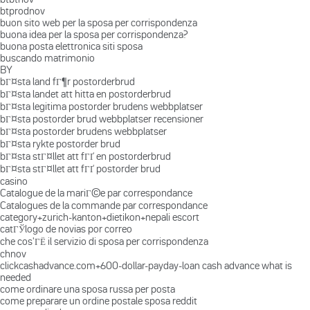
btprodnov
buon sito web per la sposa per corrispondenza
buona idea per la sposa per corrispondenza?
buona posta elettronica siti sposa
buscando matrimonio
BY
bГ¤sta land fГ¶r postorderbrud
bГ¤sta landet att hitta en postorderbrud
bГ¤sta legitima postorder brudens webbplatser
bГ¤sta postorder brud webbplatser recensioner
bГ¤sta postorder brudens webbplatser
bГ¤sta rykte postorder brud
bГ¤sta stГ¤llet att fГҐ en postorderbrud
bГ¤sta stГ¤llet att fГҐ postorder brud
casino
Catalogue de la mariГ©e par correspondance
Catalogues de la commande par correspondance
category+zurich-kanton+dietikon+nepali escort
catГЎlogo de novias por correo
che cos'ГЁ il servizio di sposa per corrispondenza
chnov
clickcashadvance.com+600-dollar-payday-loan cash advance what is
needed
come ordinare una sposa russa per posta
come preparare un ordine postale sposa reddit