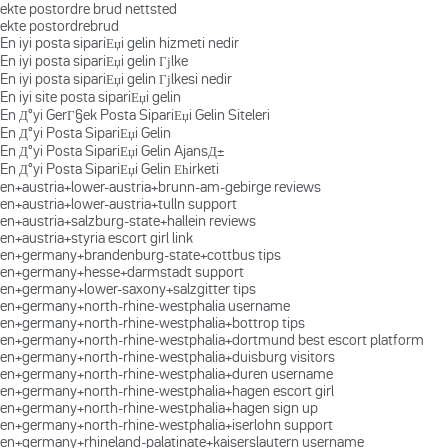
ekte postordre brud nettsted
ekte postordrebrud
En iyi posta sipariЕџi gelin hizmeti nedir
En iyi posta sipariЕџi gelin Гјlke
En iyi posta sipariЕџi gelin Гјlkesi nedir
En iyi site posta sipariЕџi gelin
En Д°yi GerГ§ek Posta SipariЕџi Gelin Siteleri
En Д°yi Posta SipariЕџi Gelin
En Д°yi Posta SipariЕџi Gelin AjansД±
En Д°yi Posta SipariЕџi Gelin Ећirketi
en+austria+lower-austria+brunn-am-gebirge reviews
en+austria+lower-austria+tulln support
en+austria+salzburg-state+hallein reviews
en+austria+styria escort girl link
en+germany+brandenburg-state+cottbus tips
en+germany+hesse+darmstadt support
en+germany+lower-saxony+salzgitter tips
en+germany+north-rhine-westphalia username
en+germany+north-rhine-westphalia+bottrop tips
en+germany+north-rhine-westphalia+dortmund best escort platform
en+germany+north-rhine-westphalia+duisburg visitors
en+germany+north-rhine-westphalia+duren username
en+germany+north-rhine-westphalia+hagen escort girl
en+germany+north-rhine-westphalia+hagen sign up
en+germany+north-rhine-westphalia+iserlohn support
en+germany+rhineland-palatinate+kaiserslautern username