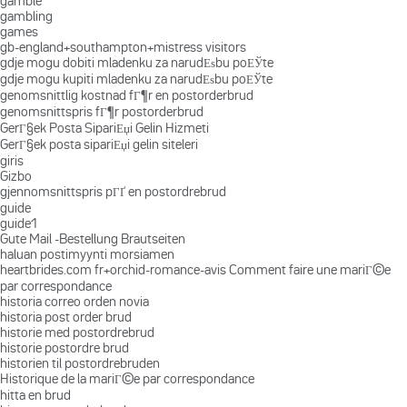
gamble
gambling
games
gb-england+southampton+mistress visitors
gdje mogu dobiti mladenku za narudЕѕbu poЕЎte
gdje mogu kupiti mladenku za narudЕѕbu poЕЎte
genomsnittlig kostnad fГ¶r en postorderbrud
genomsnittspris fГ¶r postorderbrud
GerГ§ek Posta SipariЕџi Gelin Hizmeti
GerГ§ek posta sipariЕџi gelin siteleri
giris
Gizbo
gjennomsnittspris pГҐ en postordrebrud
guide
guide1
Gute Mail -Bestellung Brautseiten
haluan postimyynti morsiamen
heartbrides.com fr+orchid-romance-avis Comment faire une mariГ©e
par correspondance
historia correo orden novia
historia post order brud
historie med postordrebrud
historie postordre brud
historien til postordrebruden
Historique de la mariГ©e par correspondance
hitta en brud