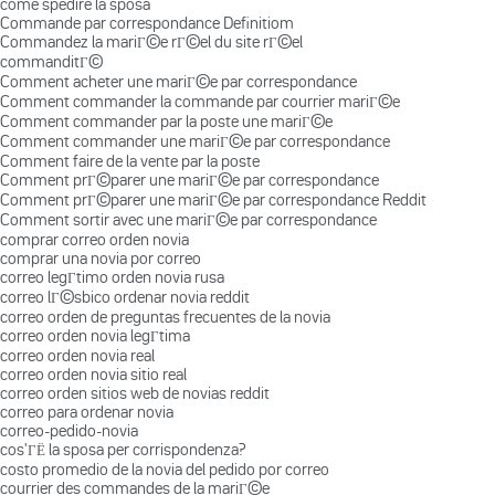
come spedire la sposa
Commande par correspondance Definitiom
Commandez la mariГ©e rГ©el du site rГ©el
commanditГ©
Comment acheter une mariГ©e par correspondance
Comment commander la commande par courrier mariГ©e
Comment commander par la poste une mariГ©e
Comment commander une mariГ©e par correspondance
Comment faire de la vente par la poste
Comment prГ©parer une mariГ©e par correspondance
Comment prГ©parer une mariГ©e par correspondance Reddit
Comment sortir avec une mariГ©e par correspondance
comprar correo orden novia
comprar una novia por correo
correo legГ­timo orden novia rusa
correo lГ©sbico ordenar novia reddit
correo orden de preguntas frecuentes de la novia
correo orden novia legГ­tima
correo orden novia real
correo orden novia sitio real
correo orden sitios web de novias reddit
correo para ordenar novia
correo-pedido-novia
cos'ГЁ la sposa per corrispondenza?
costo promedio de la novia del pedido por correo
courrier des commandes de la mariГ©e