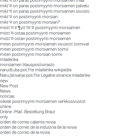
mikГ¤ on paras postimyynti morsiamen maa
mikГ¤ on paras postimyynti morsiamen palvelu
mikГ¤ on paras postimyynti morsiamen sivusto
mikГ¤ on postimyynti morsian
mikГ¤ on postimyynti morsian?
mistГ¤ lГ¶ytГ¤Г¤ postimyynti morsiamen
mistГ¤ ostaa postimyynti morsiamen
mistГ¤ ostan postimyynti morsiamen
miten postimyynti morsiamen sivustot toimivat
miten postimyynti morsiamen toimii
miten postimyynti morsian toimii
mladenka
morsiamen tilauspostivirasto
narudЕѕba poЕЎte mladenka wikipedia
NaruДЌivanje poЕЎte Legalne stranice mladenke
new
New Post
News
noticias
oikeat postimyynti morsiamen verkkosivustot
online
Online -Mail -Bestellung Braut
only
orden de correo caliente novia
orden de correo de la industria de la novia
orden de correo de la novia