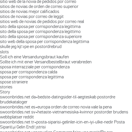
sitio web de la novia de pedidos por correo
sitios de novias de orden de correo superior
sitios de novias mejor calificados
sitios de novias por correo de leggit
sitios web de novias de pedidos por correo real
sito della sposa per corrispondenza legittima
sito della sposa per corrispondenza legittimo
sito della sposa per corrispondenza superiore
sito web della sposa per corrispondenza legittima
skulle jeg kjГёpe en postordrebrud
slots
Soll ich eine Versandungsbraut kaufen
Sollte ich mit einer Versandbestellbraut verabreden
sposa interrazziale per corrispondenza
sposa per corrispondenza calda
sposa per corrispondenza legittima
spose straniere
stories
Story
swoonbrides.net da+bedste-datingsider-til-aegteskab postordre
brudekataloger
swoonbrides.net es+europa orden de correo novia vale la pena
swoonbrides.net sv+hetaste-vietnamesiska-kvinnor postorder brudens
webbplatser reddit
swoonbrides.net tr+posta-siparisi-gelinler-icin-en-iyi-ulke-nedir Posta
SipariЕџi Gelin EndГјstrisi