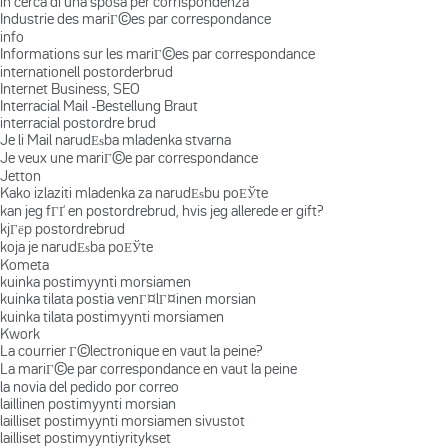
in cerca di una sposa per corrispondenza
Industrie des mariГ©es par correspondance
info
Informations sur les mariГ©es par correspondance
internationell postorderbrud
Internet Business, SEO
Interracial Mail -Bestellung Braut
interracial postordre brud
Je li Mail narudЕѕba mladenka stvarna
Je veux une mariГ©e par correspondance
Jetton
Kako izlaziti mladenka za narudЕѕbu poЕЎte
kan jeg fГҐ en postordrebrud, hvis jeg allerede er gift?
kjГёp postordrebrud
koja je narudЕѕba poЕЎte
Kometa
kuinka postimyynti morsiamen
kuinka tilata postia venГ¤lГ¤inen morsian
kuinka tilata postimyynti morsiamen
Kwork
La courrier Г©lectronique en vaut la peine?
La mariГ©e par correspondance en vaut la peine
la novia del pedido por correo
laillinen postimyynti morsian
lailliset postimyynti morsiamen sivustot
lailliset postimyyntiyritykset