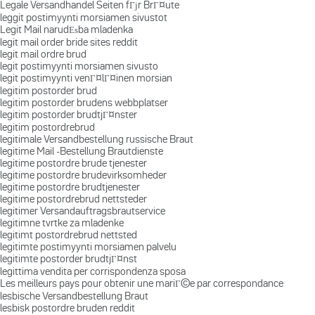
Legale Versandhandel Seiten fГјr BrГ¤ute
leggit postimyynti morsiamen sivustot
Legit Mail narudЕѕba mladenka
legit mail order bride sites reddit
legit mail ordre brud
legit postimyynti morsiamen sivusto
legit postimyynti venГ¤lГ¤inen morsian
legitim postorder brud
legitim postorder brudens webbplatser
legitim postorder brudtjГ¤nster
legitim postordrebrud
legitimale Versandbestellung russische Braut
legitime Mail -Bestellung Brautdienste
legitime postordre brude tjenester
legitime postordre brudevirksomheder
legitime postordre brudtjenester
legitime postordrebrud nettsteder
legitimer Versandauftragsbrautservice
legitimne tvrtke za mladenke
legitimt postordrebrud nettsted
legitimte postimyynti morsiamen palvelu
legitimte postorder brudtjГ¤nst
legittima vendita per corrispondenza sposa
Les meilleurs pays pour obtenir une mariГ©e par correspondance
lesbische Versandbestellung Braut
lesbisk postordre bruden reddit