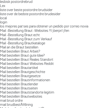
lesbisk postordrebrud
Lex
liste over beste postordre brudsider
liste over de bedste postordre brudesider
local
login
los mejores paГ­ses para obtener un pedido por correo novia
Mail -Bestellung Braut -Websites ?ГјberprГјfen
Mail -Bestellung Braut echt
Mail -Bestellung Braut zum Verkauf
Mail -Bestellung Brautkataloge
Mail an die Braut bestellen
Mail bestellen Braut Arbeit?
Mail bestellen Braut gute Idee?
Mail bestellen Braut Reales Standort
Mail bestellen Braut Websites Reddit
Mail bestellen Brautartikel
Mail bestellen Brautgeschichte
Mail bestellen Brautgesetze
Mail bestellen Brautinformationen
Mail bestellen Brautlender
Mail bestellen Brautseiten
Mail bestellen Brautstandorte legitim
Mail bestellen Brautwebsites
mail brud ordre
mail brudbestÃ¤llning