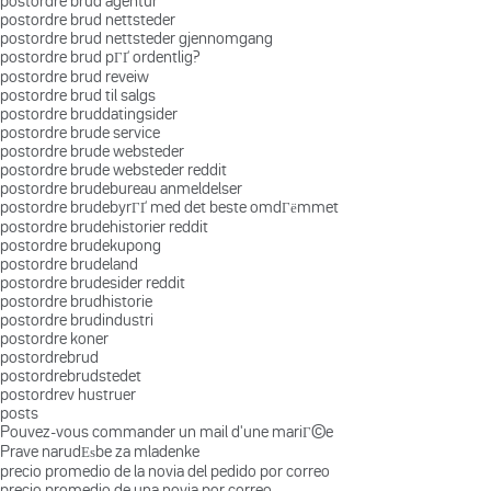
postordre brud agentur
postordre brud nettsteder
postordre brud nettsteder gjennomgang
postordre brud pГҐ ordentlig?
postordre brud reveiw
postordre brud til salgs
postordre bruddatingsider
postordre brude service
postordre brude websteder
postordre brude websteder reddit
postordre brudebureau anmeldelser
postordre brudebyrГҐ med det beste omdГёmmet
postordre brudehistorier reddit
postordre brudekupong
postordre brudeland
postordre brudesider reddit
postordre brudhistorie
postordre brudindustri
postordre koner
postordrebrud
postordrebrudstedet
postordrev hustruer
posts
Pouvez-vous commander un mail d'une mariГ©e
Prave narudЕѕbe za mladenke
precio promedio de la novia del pedido por correo
precio promedio de una novia por correo