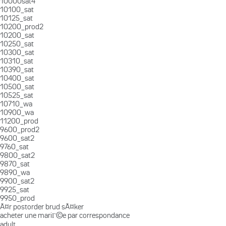
10000sat4
10100_sat
10125_sat
10200_prod2
10200_sat
10250_sat
10300_sat
10310_sat
10390_sat
10400_sat
10500_sat
10525_sat
10710_wa
10900_wa
11200_prod
9600_prod2
9600_sat2
9760_sat
9800_sat2
9870_sat
9890_wa
9900_sat2
9925_sat
9950_prod
Ã¤r postorder brud sÃ¤ker
acheter une mariГ©e par correspondance
adult