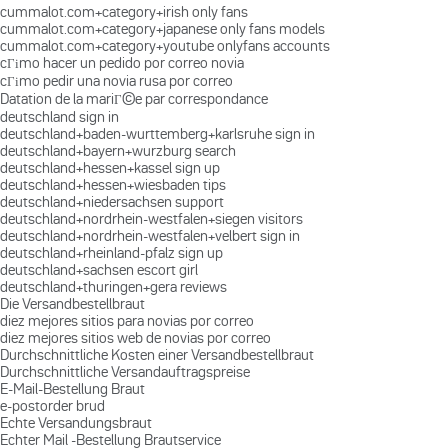
cummalot.com+category+irish only fans
cummalot.com+category+japanese only fans models
cummalot.com+category+youtube onlyfans accounts
cГіmo hacer un pedido por correo novia
cГіmo pedir una novia rusa por correo
Datation de la mariГ©e par correspondance
deutschland sign in
deutschland+baden-wurttemberg+karlsruhe sign in
deutschland+bayern+wurzburg search
deutschland+hessen+kassel sign up
deutschland+hessen+wiesbaden tips
deutschland+niedersachsen support
deutschland+nordrhein-westfalen+siegen visitors
deutschland+nordrhein-westfalen+velbert sign in
deutschland+rheinland-pfalz sign up
deutschland+sachsen escort girl
deutschland+thuringen+gera reviews
Die Versandbestellbraut
diez mejores sitios para novias por correo
diez mejores sitios web de novias por correo
Durchschnittliche Kosten einer Versandbestellbraut
Durchschnittliche Versandauftragspreise
E-Mail-Bestellung Braut
e-postorder brud
Echte Versandungsbraut
Echter Mail -Bestellung Brautservice