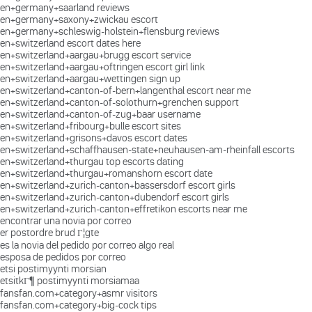
en+germany+saarland reviews
en+germany+saxony+zwickau escort
en+germany+schleswig-holstein+flensburg reviews
en+switzerland escort dates here
en+switzerland+aargau+brugg escort service
en+switzerland+aargau+oftringen escort girl link
en+switzerland+aargau+wettingen sign up
en+switzerland+canton-of-bern+langenthal escort near me
en+switzerland+canton-of-solothurn+grenchen support
en+switzerland+canton-of-zug+baar username
en+switzerland+fribourg+bulle escort sites
en+switzerland+grisons+davos escort dates
en+switzerland+schaffhausen-state+neuhausen-am-rheinfall escorts
en+switzerland+thurgau top escorts dating
en+switzerland+thurgau+romanshorn escort date
en+switzerland+zurich-canton+bassersdorf escort girls
en+switzerland+zurich-canton+dubendorf escort girls
en+switzerland+zurich-canton+effretikon escorts near me
encontrar una novia por correo
er postordre brud Г¦gte
es la novia del pedido por correo algo real
esposa de pedidos por correo
etsi postimyynti morsian
etsitkГ¶ postimyynti morsiamaa
fansfan.com+category+asmr visitors
fansfan.com+category+big-cock tips