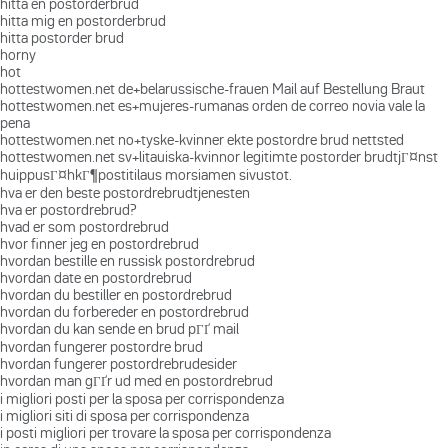
hitta en postorderbrud
hitta mig en postorderbrud
hitta postorder brud
horny
hot
hottestwomen.net de+belarussische-frauen Mail auf Bestellung Braut
hottestwomen.net es+mujeres-rumanas orden de correo novia vale la
pena
hottestwomen.net no+tyske-kvinner ekte postordre brud nettsted
hottestwomen.net sv+litauiska-kvinnor legitimte postorder brudtjГ¤nst
huippusГ¤hkГ¶postitilaus morsiamen sivustot.
hva er den beste postordrebrudtjenesten
hva er postordrebrud?
hvad er som postordrebrud
hvor finner jeg en postordrebrud
hvordan bestille en russisk postordrebrud
hvordan date en postordrebrud
hvordan du bestiller en postordrebrud
hvordan du forbereder en postordrebrud
hvordan du kan sende en brud pГҐ mail
hvordan fungerer postordre brud
hvordan fungerer postordrebrudesider
hvordan man gГҐr ud med en postordrebrud
i migliori posti per la sposa per corrispondenza
i migliori siti di sposa per corrispondenza
i posti migliori per trovare la sposa per corrispondenza