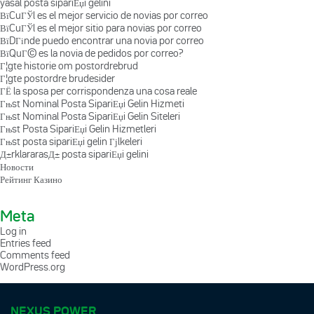
yasal posta sipariЕџi gelini
ВїCuГЎl es el mejor servicio de novias por correo
ВїCuГЎl es el mejor sitio para novias por correo
ВїDГіnde puedo encontrar una novia por correo
ВїQuГ© es la novia de pedidos por correo?
Г¦gte historie om postordrebrud
Г¦gte postordre brudesider
ГЁ la sposa per corrispondenza una cosa reale
Гњst Nominal Posta SipariЕџi Gelin Hizmeti
Гњst Nominal Posta SipariЕџi Gelin Siteleri
Гњst Posta SipariЕџi Gelin Hizmetleri
Гњst posta sipariЕџi gelin Гјlkeleri
Д±rklararasД± posta sipariЕџi gelini
Новости
Рейтинг Казино
Meta
Log in
Entries feed
Comments feed
WordPress.org
NEXUS POWER