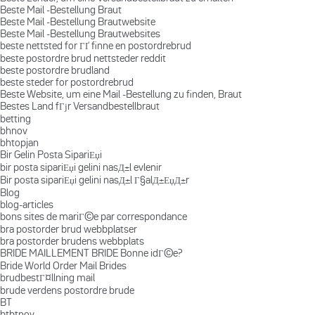
Beste Mail -Bestellung Braut
Beste Mail -Bestellung Brautwebsite
Beste Mail -Bestellung Brautwebsites
beste nettsted for ГҐ finne en postordrebrud
beste postordre brud nettsteder reddit
beste postordre brudland
beste steder for postordrebrud
Beste Website, um eine Mail -Bestellung zu finden, Braut
Bestes Land fГјr Versandbestellbraut
betting
bhnov
bhtopjan
Bir Gelin Posta SipariЕџi
bir posta sipariЕџi gelini nasД±l evlenir
Bir posta sipariЕџi gelini nasД±l Г§alД±ЕџД±r
Blog
blog-articles
bons sites de mariГ©e par correspondance
bra postorder brud webbplatser
bra postorder brudens webbplats
BRIDE MAILLEMENT BRIDE Bonne idГ©e?
Bride World Order Mail Brides
brudbestГ¤llning mail
brude verdens postordre brude
BT
btbtnov