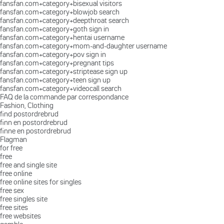
fansfan.com+category+bisexual visitors
fansfan.com+category+blowjob search
fansfan.com+category+deepthroat search
fansfan.com+category+goth sign in
fansfan.com+category+hentai username
fansfan.com+category+mom-and-daughter username
fansfan.com+category+pov sign in
fansfan.com+category+pregnant tips
fansfan.com+category+striptease sign up
fansfan.com+category+teen sign up
fansfan.com+category+videocall search
FAQ de la commande par correspondance
Fashion, Clothing
find postordrebrud
finn en postordrebrud
finne en postordrebrud
Flagman
for free
free
free and single site
free online
free online sites for singles
free sex
free singles site
free sites
free websites