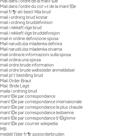
Mail dans l'ordre de la mariГ©e
Mail dans l'ordre du coГ»t de la mariГ©e
mail fГ¶r att bestГ¤lla brud
mail i ordning brud kostar
mail i ordning bruddefinition
mail i rekkefГёlge brud
mail i rekkefГёlge bruddefinisjon
mail in ordine definizione sposa
Mail narudЕѕba mladenka definira
Mail narudЕѕba mladenka stvarna
mail ordina le informazioni sulla sposa
mail ordina una sposa
mail ordre brude information
mail ordre brude websteder anmeldelser
mail pГҐ bestilling brud
Mail-Order-Braut
Mail. Bride Legit
maila i ordning brud
mariГ©e par correspondance
mariГ©e par correspondance internationale
mariГ©e par correspondance la plus chaude
mariГ©e par correspondance lesbienne
mariГ©e par correspondance lГ©gitime
mariГ©e par courrier wikipedia
MB
medelГҐlder fГ¶r postorderbruden