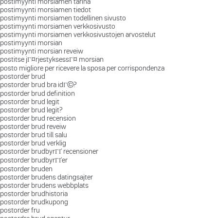
postimyynti morsiamen tarina
postimyynti morsiamen tiedot
postimyynti morsiamen todellinen sivusto
postimyynti morsiamen verkkosivusto
postimyynti morsiamen verkkosivustojen arvostelut
postimyynti morsian
postimyynti morsian reveiw
postitse jГ¤rjestyksessГ¤ morsian
posto migliore per ricevere la sposa per corrispondenza
postorder brud
postorder brud bra idГ©?
postorder brud definition
postorder brud legit
postorder brud legit?
postorder brud recension
postorder brud reveiw
postorder brud till salu
postorder brud verklig
postorder brudbyrГҐ recensioner
postorder brudbyrГҐer
postorder bruden
postorder brudens datingsajter
postorder brudens webbplats
postorder brudhistoria
postorder brudkupong
postorder fru