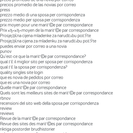
precios promedio de las novias por correo
press
prezzo medio di una sposa per corrispondenza
prezzo medio per sposa per corrispondenza
prix moyen pour une mariГ©e par correspondance
Prix вЂ‹вЂ‹moyen de la mariГ©e par correspondance
ProsjeДЌna cijena mladenke za narudЕѕbu poЕЎte
ProsjeДЌna cijena za mladenku za narudЕѕbu poЕЎte
puedes enviar por correo a una novia
punov
Qu'est-ce que la mariГ©e par correspondance?
qual ГЁ il miglior sito per sposa per corrispondenza
qual ГЁ la sposa per corrispondenza?
quality singles site login
que es novia de pedidos por correo
que es una novia por correo
Quelle mariГ©e par correspondance
Quels sont les meilleurs sites de mariГ©e par correspondance
rbnov
recensioni del sito web della sposa per corrispondenza
review
reviews
Revue de la mariГ©e par correspondance
Revue des sites des mariГ©es par correspondance
riktiga postorder brudhistorier