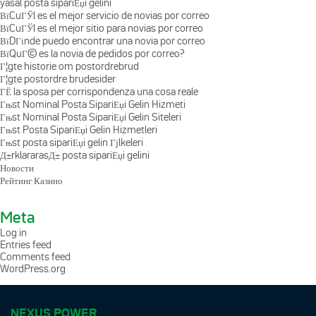
yasal posta sipariЕџi gelini
ВїCuГЎl es el mejor servicio de novias por correo
ВїCuГЎl es el mejor sitio para novias por correo
ВїDГіnde puedo encontrar una novia por correo
ВїQuГ© es la novia de pedidos por correo?
Г¦gte historie om postordrebrud
Г¦gte postordre brudesider
ГЁ la sposa per corrispondenza una cosa reale
Гњst Nominal Posta SipariЕџi Gelin Hizmeti
Гњst Nominal Posta SipariЕџi Gelin Siteleri
Гњst Posta SipariЕџi Gelin Hizmetleri
Гњst posta sipariЕџi gelin Гјlkeleri
Д±rklararasД± posta sipariЕџi gelini
Новости
Рейтинг Казино
Meta
Log in
Entries feed
Comments feed
WordPress.org
NEXUS POWER