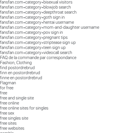
fansfan.com+category+bisexual visitors
fansfan.com+category+blowjob search
fansfan.com+category+deepthroat search
fansfan.com+category+goth sign in
fansfan.com+category+hentai username
fansfan.com+category+mom-and-daughter username
fansfan.com+category+pov sign in
fansfan.com+category+pregnant tips
fansfan.com+category+striptease sign up
fansfan.com+category+teen sign up
fansfan.com+category+videocall search
FAQ de la commande par correspondance
Fashion, Clothing
find postordrebrud
finn en postordrebrud
finne en postordrebrud
Flagman
for free
free
free and single site
free online
free online sites for singles
free sex
free singles site
free sites
free websites