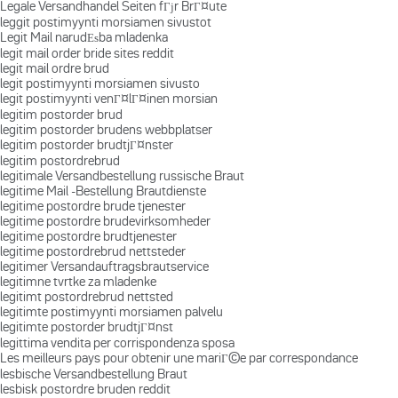
Legale Versandhandel Seiten fГјr BrГ¤ute
leggit postimyynti morsiamen sivustot
Legit Mail narudЕѕba mladenka
legit mail order bride sites reddit
legit mail ordre brud
legit postimyynti morsiamen sivusto
legit postimyynti venГ¤lГ¤inen morsian
legitim postorder brud
legitim postorder brudens webbplatser
legitim postorder brudtjГ¤nster
legitim postordrebrud
legitimale Versandbestellung russische Braut
legitime Mail -Bestellung Brautdienste
legitime postordre brude tjenester
legitime postordre brudevirksomheder
legitime postordre brudtjenester
legitime postordrebrud nettsteder
legitimer Versandauftragsbrautservice
legitimne tvrtke za mladenke
legitimt postordrebrud nettsted
legitimte postimyynti morsiamen palvelu
legitimte postorder brudtjГ¤nst
legittima vendita per corrispondenza sposa
Les meilleurs pays pour obtenir une mariГ©e par correspondance
lesbische Versandbestellung Braut
lesbisk postordre bruden reddit