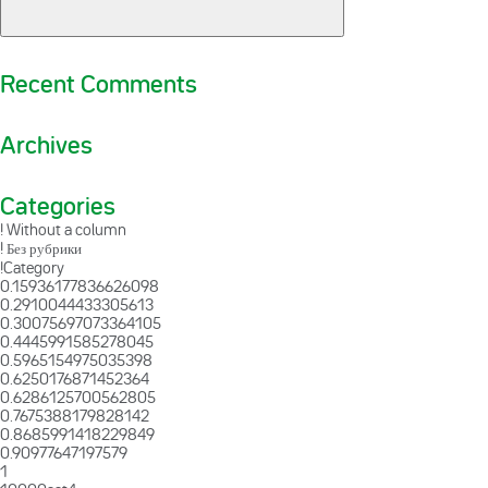
Recent Comments
Archives
Categories
! Without a column
! Без рубрики
!Category
0.15936177836626098
0.2910044433305613
0.30075697073364105
0.4445991585278045
0.5965154975035398
0.6250176871452364
0.6286125700562805
0.7675388179828142
0.8685991418229849
0.90977647197579
1