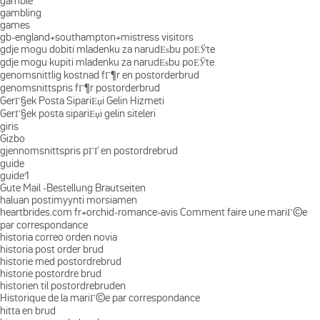
gamble
gambling
games
gb-england+southampton+mistress visitors
gdje mogu dobiti mladenku za narudЕѕbu poЕЎte
gdje mogu kupiti mladenku za narudЕѕbu poЕЎte
genomsnittlig kostnad fГ¶r en postorderbrud
genomsnittspris fГ¶r postorderbrud
GerГ§ek Posta SipariЕџi Gelin Hizmeti
GerГ§ek posta sipariЕџi gelin siteleri
giris
Gizbo
gjennomsnittspris pГҐ en postordrebrud
guide
guide1
Gute Mail -Bestellung Brautseiten
haluan postimyynti morsiamen
heartbrides.com fr+orchid-romance-avis Comment faire une mariГ©e
par correspondance
historia correo orden novia
historia post order brud
historie med postordrebrud
historie postordre brud
historien til postordrebruden
Historique de la mariГ©e par correspondance
hitta en brud