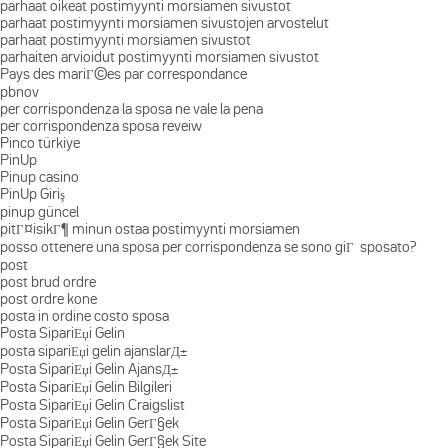
parhaat oikeat postimyynti morsiamen sivustot
parhaat postimyynti morsiamen sivustojen arvostelut
parhaat postimyynti morsiamen sivustot
parhaiten arvioidut postimyynti morsiamen sivustot
Pays des mariГ©es par correspondance
pbnov
per corrispondenza la sposa ne vale la pena
per corrispondenza sposa reveiw
Pinco türkiye
PinUp
Pinup casino
PinUp Giriş
pinup güncel
pitГ¤isikГ¶ minun ostaa postimyynti morsiamen
posso ottenere una sposa per corrispondenza se sono giГ sposato?
post
post brud ordre
post ordre kone
posta in ordine costo sposa
Posta SipariЕџi Gelin
posta sipariЕџi gelin ajanslarД±
Posta SipariЕџi Gelin AjansД±
Posta SipariЕџi Gelin Bilgileri
Posta SipariЕџi Gelin Craigslist
Posta SipariЕџi Gelin GerГ§ek
Posta SipariЕџi Gelin GerГ§ek Site