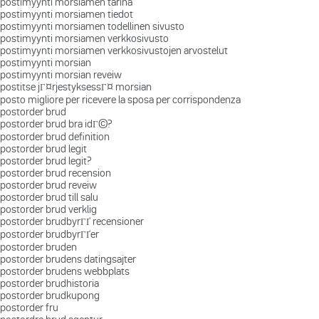
postimyynti morsiamen tarina
postimyynti morsiamen tiedot
postimyynti morsiamen todellinen sivusto
postimyynti morsiamen verkkosivusto
postimyynti morsiamen verkkosivustojen arvostelut
postimyynti morsian
postimyynti morsian reveiw
postitse jГ¤rjestyksessГ¤ morsian
posto migliore per ricevere la sposa per corrispondenza
postorder brud
postorder brud bra idГ©?
postorder brud definition
postorder brud legit
postorder brud legit?
postorder brud recension
postorder brud reveiw
postorder brud till salu
postorder brud verklig
postorder brudbyrГҐ recensioner
postorder brudbyrГҐer
postorder bruden
postorder brudens datingsajter
postorder brudens webbplats
postorder brudhistoria
postorder brudkupong
postorder fru