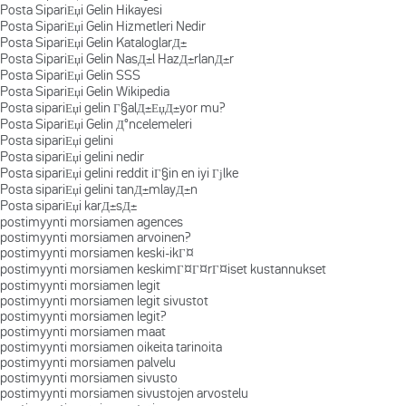
Posta SipariЕџi Gelin Hikayesi
Posta SipariЕџi Gelin Hizmetleri Nedir
Posta SipariЕџi Gelin KataloglarД±
Posta SipariЕџi Gelin NasД±l HazД±rlanД±r
Posta SipariЕџi Gelin SSS
Posta SipariЕџi Gelin Wikipedia
Posta sipariЕџi gelin Г§alД±ЕџД±yor mu?
Posta SipariЕџi Gelin Д°ncelemeleri
Posta sipariЕџi gelini
Posta sipariЕџi gelini nedir
Posta sipariЕџi gelini reddit iГ§in en iyi Гјlke
Posta sipariЕџi gelini tanД±mlayД±n
Posta sipariЕџi karД±sД±
postimyynti morsiamen agences
postimyynti morsiamen arvoinen?
postimyynti morsiamen keski-ikГ¤
postimyynti morsiamen keskimГ¤Г¤rГ¤iset kustannukset
postimyynti morsiamen legit
postimyynti morsiamen legit sivustot
postimyynti morsiamen legit?
postimyynti morsiamen maat
postimyynti morsiamen oikeita tarinoita
postimyynti morsiamen palvelu
postimyynti morsiamen sivusto
postimyynti morsiamen sivustojen arvostelu