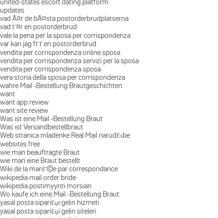
united-states escort dating platform
updates
vad Ã¤r de bÃ¤sta postorderbrudplatserna
vad Г¤r en postorderbrud
vale la pena per la sposa per corrispondenza
var kan jag fГҐ en postorderbrud
vendita per corrispondenza online sposa
vendita per corrispondenza servizi per la sposa
vendita per corrispondenza sposa
vera storia della sposa per corrispondenza
wahre Mail -Bestellung Brautgeschichten
want
want app review
want site review
Was ist eine Mail -Bestellung Braut
Was ist Versandbestellbraut
Web stranica mladenke Real Mail narudЕѕbe
websites free
wie man beauftragte Braut
wie man eine Braut bestellt
Wiki de la mariГ©e par correspondance
wikipedia mail order bride
wikipedia postimyynti morsian
Wo kaufe ich eine Mail -Bestellung Braut
yasal posta sipariЕџi gelin hizmeti
yasal posta sipariЕџi gelin siteleri