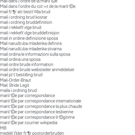
Mail dans l'ordre de la mariГ©e
Mail dans l'ordre du coГ»t de la mariГ©e
mail fГ¶r att bestГ¤lla brud
mail i ordning brud kostar
mail i ordning bruddefinition
mail i rekkefГёlge brud
mail i rekkefГёlge bruddefinisjon
mail in ordine definizione sposa
Mail narudЕѕba mladenka definira
Mail narudЕѕba mladenka stvarna
mail ordina le informazioni sulla sposa
mail ordina una sposa
mail ordre brude information
mail ordre brude websteder anmeldelser
mail pГҐ bestilling brud
Mail-Order-Braut
Mail. Bride Legit
maila i ordning brud
mariГ©e par correspondance
mariГ©e par correspondance internationale
mariГ©e par correspondance la plus chaude
mariГ©e par correspondance lesbienne
mariГ©e par correspondance lГ©gitime
mariГ©e par courrier wikipedia
MB
medelГҐlder fГ¶r postorderbruden