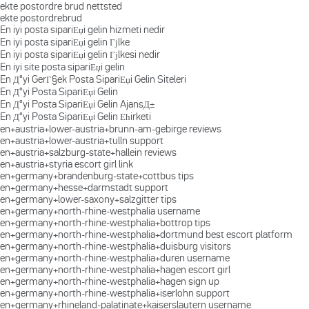
ekte postordre brud nettsted
ekte postordrebrud
En iyi posta sipariЕџi gelin hizmeti nedir
En iyi posta sipariЕџi gelin Гјlke
En iyi posta sipariЕџi gelin Гјlkesi nedir
En iyi site posta sipariЕџi gelin
En Д°yi GerГ§ek Posta SipariЕџi Gelin Siteleri
En Д°yi Posta SipariЕџi Gelin
En Д°yi Posta SipariЕџi Gelin AjansД±
En Д°yi Posta SipariЕџi Gelin Ећirketi
en+austria+lower-austria+brunn-am-gebirge reviews
en+austria+lower-austria+tulln support
en+austria+salzburg-state+hallein reviews
en+austria+styria escort girl link
en+germany+brandenburg-state+cottbus tips
en+germany+hesse+darmstadt support
en+germany+lower-saxony+salzgitter tips
en+germany+north-rhine-westphalia username
en+germany+north-rhine-westphalia+bottrop tips
en+germany+north-rhine-westphalia+dortmund best escort platform
en+germany+north-rhine-westphalia+duisburg visitors
en+germany+north-rhine-westphalia+duren username
en+germany+north-rhine-westphalia+hagen escort girl
en+germany+north-rhine-westphalia+hagen sign up
en+germany+north-rhine-westphalia+iserlohn support
en+germany+rhineland-palatinate+kaiserslautern username