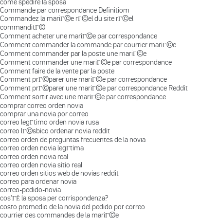
come spedire la sposa
Commande par correspondance Definitiom
Commandez la mariГ©e rГ©el du site rГ©el
commanditГ©
Comment acheter une mariГ©e par correspondance
Comment commander la commande par courrier mariГ©e
Comment commander par la poste une mariГ©e
Comment commander une mariГ©e par correspondance
Comment faire de la vente par la poste
Comment prГ©parer une mariГ©e par correspondance
Comment prГ©parer une mariГ©e par correspondance Reddit
Comment sortir avec une mariГ©e par correspondance
comprar correo orden novia
comprar una novia por correo
correo legГ­timo orden novia rusa
correo lГ©sbico ordenar novia reddit
correo orden de preguntas frecuentes de la novia
correo orden novia legГ­tima
correo orden novia real
correo orden novia sitio real
correo orden sitios web de novias reddit
correo para ordenar novia
correo-pedido-novia
cos'ГЁ la sposa per corrispondenza?
costo promedio de la novia del pedido por correo
courrier des commandes de la mariГ©e