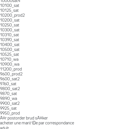
10000sat4
10100_sat
10125_sat
10200_prod2
10200_sat
10250_sat
10300_sat
10310_sat
10390_sat
10400_sat
10500_sat
10525_sat
10710_wa
10900_wa
11200_prod
9600_prod2
9600_sat2
9760_sat
9800_sat2
9870_sat
9890_wa
9900_sat2
9925_sat
9950_prod
Ã¤r postorder brud sÃ¤ker
acheter une mariГ©e par correspondance
adult