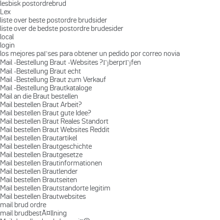
lesbisk postordrebrud
Lex
liste over beste postordre brudsider
liste over de bedste postordre brudesider
local
login
los mejores paГ­ses para obtener un pedido por correo novia
Mail -Bestellung Braut -Websites ?ГјberprГјfen
Mail -Bestellung Braut echt
Mail -Bestellung Braut zum Verkauf
Mail -Bestellung Brautkataloge
Mail an die Braut bestellen
Mail bestellen Braut Arbeit?
Mail bestellen Braut gute Idee?
Mail bestellen Braut Reales Standort
Mail bestellen Braut Websites Reddit
Mail bestellen Brautartikel
Mail bestellen Brautgeschichte
Mail bestellen Brautgesetze
Mail bestellen Brautinformationen
Mail bestellen Brautlender
Mail bestellen Brautseiten
Mail bestellen Brautstandorte legitim
Mail bestellen Brautwebsites
mail brud ordre
mail brudbestÃ¤llning