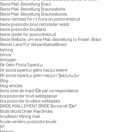
Beste Mail -Bestellung Braut
Beste Mail -Bestellung Brautwebsite
Beste Mail -Bestellung Brautwebsites
beste nettsted for ГҐ finne en postordrebrud
beste postordre brud nettsteder reddit
beste postordre brudland
beste steder for postordrebrud
Beste Website, um eine Mail -Bestellung zu finden, Braut
Bestes Land fГјr Versandbestellbraut
betting
bhnov
bhtopjan
Bir Gelin Posta SipariЕџi
bir posta sipariЕџi gelini nasД±l evlenir
Bir posta sipariЕџi gelini nasД±l Г§alД±ЕџД±r
Blog
blog-articles
bons sites de mariГ©e par correspondance
bra postorder brud webbplatser
bra postorder brudens webbplats
BRIDE MAILLEMENT BRIDE Bonne idГ©e?
Bride World Order Mail Brides
brudbestГ¤llning mail
brude verdens postordre brude
BT
btbtnov