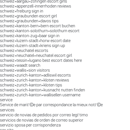
schweiz+aargau+zofingen escort girls
schweiz+appenzell-innerrhoden reviews
schweiz+freiburg sign in
schweiz+graubunden escort girl
schweiz+graubunden+davos tips
schweiz+kanton-bern+bern escort buchen
schweiz+kanton-solothurn+solothurn escort
schweiz+kanton-zug+baar sign in
schweiz+luzern-stadt+horw escort date
schweiz+luzern-stadt+kriens sign up
schweiz+neuchatel escorts
schweiz+neuchatel+neuchatel escort girl
schweiz+tessin+lugano best escort dates here
schweiz+waadt search
schweiz+wallis+sion visitors
schweiz+zurich-kanton+adliswil escorts
schweiz+zurich-kanton+kloten reviews
schweiz+zurich-kanton+kloten tips
schweiz+zurich-kanton+kusnacht nutten finden
schweiz+zurich-kanton+wallisellen username
service
Service de mariГ©e par correspondance la mieux notГ©e
services
servicio de novias de pedidos por correo legГ­timo
servicios de novias de orden de correo superior
servizio sposa per corrispondenza
sex site