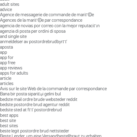
adult sites
advice
Agence de messagerie de commande de mariГ©e
Agences de la mariГ©e par correspondance
agencia de novias por correo con la mejor reputaciГіn
agenzia di posta per ordini di sposa
and single site
anmeldelser av postordrebrudbyrГҐ
aposta
app
app for
app free
app reviews
apps for adults
article
articles
Avis sur le site Web de la commande par correspondance
Bana bir posta sipariЕџi gelini bul
bedste mail ordre brude websteder reddit
bedste postordre brud agentur reddit
bedste sted at fГҐ postordrebrud
best apps
best site
best sites
beste legit postordre brud nettsteder
Beste Lender, um eine Versandbestellbraut zu erhalten