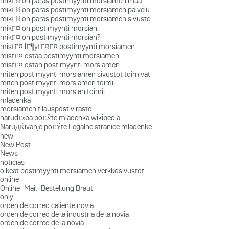
mikГ¤ on paras postimyynti morsiamen maa
mikГ¤ on paras postimyynti morsiamen palvelu
mikГ¤ on paras postimyynti morsiamen sivusto
mikГ¤ on postimyynti morsian
mikГ¤ on postimyynti morsian?
mistГ¤ lГ¶ytГ¤Г¤ postimyynti morsiamen
mistГ¤ ostaa postimyynti morsiamen
mistГ¤ ostan postimyynti morsiamen
miten postimyynti morsiamen sivustot toimivat
miten postimyynti morsiamen toimii
miten postimyynti morsian toimii
mladenka
morsiamen tilauspostivirasto
narudЕѕba poЕЎte mladenka wikipedia
NaruДЌivanje poЕЎte Legalne stranice mladenke
new
New Post
News
noticias
oikeat postimyynti morsiamen verkkosivustot
online
Online -Mail -Bestellung Braut
only
orden de correo caliente novia
orden de correo de la industria de la novia
orden de correo de la novia