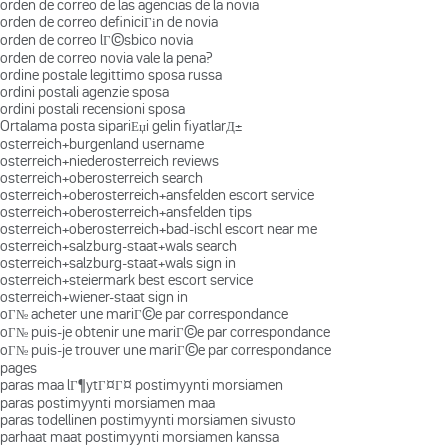
orden de correo de las agencias de la novia
orden de correo definiciГіn de novia
orden de correo lГ©sbico novia
orden de correo novia vale la pena?
ordine postale legittimo sposa russa
ordini postali agenzie sposa
ordini postali recensioni sposa
Ortalama posta sipariЕџi gelin fiyatlarД±
osterreich+burgenland username
osterreich+niederosterreich reviews
osterreich+oberosterreich search
osterreich+oberosterreich+ansfelden escort service
osterreich+oberosterreich+ansfelden tips
osterreich+oberosterreich+bad-ischl escort near me
osterreich+salzburg-staat+wals search
osterreich+salzburg-staat+wals sign in
osterreich+steiermark best escort service
osterreich+wiener-staat sign in
oГ№ acheter une mariГ©e par correspondance
oГ№ puis-je obtenir une mariГ©e par correspondance
oГ№ puis-je trouver une mariГ©e par correspondance
pages
paras maa lГ¶ytГ¤Г¤ postimyynti morsiamen
paras postimyynti morsiamen maa
paras todellinen postimyynti morsiamen sivusto
parhaat maat postimyynti morsiamen kanssa