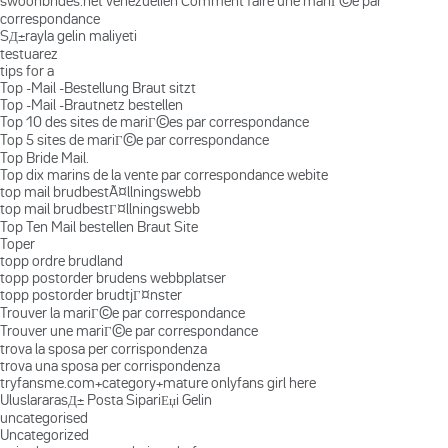
swoonbrides.net venezuelien Comment faire une mariГ©e par
correspondance
SД±rayla gelin maliyeti
testuarez
tips for a
Top -Mail -Bestellung Braut sitzt
Top -Mail -Brautnetz bestellen
Top 10 des sites de mariГ©es par correspondance
Top 5 sites de mariГ©e par correspondance
Top Bride Mail.
Top dix marins de la vente par correspondance webite
top mail brudbestÃ¤llningswebb
top mail brudbestГ¤llningswebb
Top Ten Mail bestellen Braut Site
Toper
topp ordre brudland
topp postorder brudens webbplatser
topp postorder brudtjГ¤nster
Trouver la mariГ©e par correspondance
Trouver une mariГ©e par correspondance
trova la sposa per corrispondenza
trova una sposa per corrispondenza
tryfansme.com+category+mature onlyfans girl here
UluslararasД± Posta SipariЕџi Gelin
uncategorised
Uncategorized