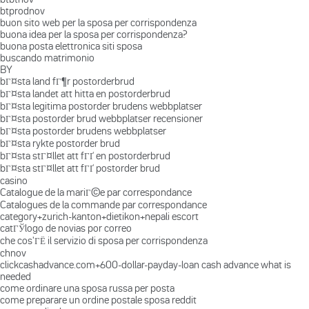
btprodnov
buon sito web per la sposa per corrispondenza
buona idea per la sposa per corrispondenza?
buona posta elettronica siti sposa
buscando matrimonio
BY
bГ¤sta land fГ¶r postorderbrud
bГ¤sta landet att hitta en postorderbrud
bГ¤sta legitima postorder brudens webbplatser
bГ¤sta postorder brud webbplatser recensioner
bГ¤sta postorder brudens webbplatser
bГ¤sta rykte postorder brud
bГ¤sta stГ¤llet att fГҐ en postorderbrud
bГ¤sta stГ¤llet att fГҐ postorder brud
casino
Catalogue de la mariГ©e par correspondance
Catalogues de la commande par correspondance
category+zurich-kanton+dietikon+nepali escort
catГЎlogo de novias por correo
che cos'ГЁ il servizio di sposa per corrispondenza
chnov
clickcashadvance.com+600-dollar-payday-loan cash advance what is
needed
come ordinare una sposa russa per posta
come preparare un ordine postale sposa reddit