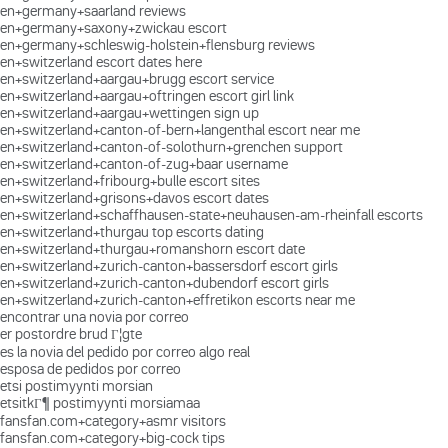
en+germany+saarland reviews
en+germany+saxony+zwickau escort
en+germany+schleswig-holstein+flensburg reviews
en+switzerland escort dates here
en+switzerland+aargau+brugg escort service
en+switzerland+aargau+oftringen escort girl link
en+switzerland+aargau+wettingen sign up
en+switzerland+canton-of-bern+langenthal escort near me
en+switzerland+canton-of-solothurn+grenchen support
en+switzerland+canton-of-zug+baar username
en+switzerland+fribourg+bulle escort sites
en+switzerland+grisons+davos escort dates
en+switzerland+schaffhausen-state+neuhausen-am-rheinfall escorts
en+switzerland+thurgau top escorts dating
en+switzerland+thurgau+romanshorn escort date
en+switzerland+zurich-canton+bassersdorf escort girls
en+switzerland+zurich-canton+dubendorf escort girls
en+switzerland+zurich-canton+effretikon escorts near me
encontrar una novia por correo
er postordre brud Г¦gte
es la novia del pedido por correo algo real
esposa de pedidos por correo
etsi postimyynti morsian
etsitkГ¶ postimyynti morsiamaa
fansfan.com+category+asmr visitors
fansfan.com+category+big-cock tips