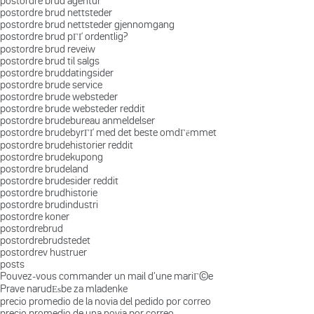
postordre brud agentur
postordre brud nettsteder
postordre brud nettsteder gjennomgang
postordre brud pГҐ ordentlig?
postordre brud reveiw
postordre brud til salgs
postordre bruddatingsider
postordre brude service
postordre brude websteder
postordre brude websteder reddit
postordre brudebureau anmeldelser
postordre brudebyrГҐ med det beste omdГёmmet
postordre brudehistorier reddit
postordre brudekupong
postordre brudeland
postordre brudesider reddit
postordre brudhistorie
postordre brudindustri
postordre koner
postordrebrud
postordrebrudstedet
postordrev hustruer
posts
Pouvez-vous commander un mail d'une mariГ©e
Prave narudЕѕbe za mladenke
precio promedio de la novia del pedido por correo
precio promedio de una novia por correo