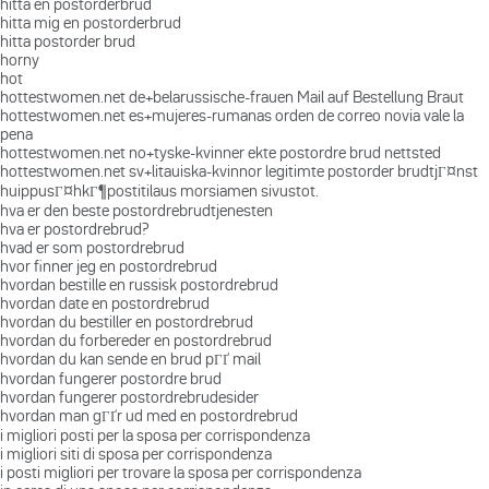
hitta en postorderbrud
hitta mig en postorderbrud
hitta postorder brud
horny
hot
hottestwomen.net de+belarussische-frauen Mail auf Bestellung Braut
hottestwomen.net es+mujeres-rumanas orden de correo novia vale la
pena
hottestwomen.net no+tyske-kvinner ekte postordre brud nettsted
hottestwomen.net sv+litauiska-kvinnor legitimte postorder brudtjГ¤nst
huippusГ¤hkГ¶postitilaus morsiamen sivustot.
hva er den beste postordrebrudtjenesten
hva er postordrebrud?
hvad er som postordrebrud
hvor finner jeg en postordrebrud
hvordan bestille en russisk postordrebrud
hvordan date en postordrebrud
hvordan du bestiller en postordrebrud
hvordan du forbereder en postordrebrud
hvordan du kan sende en brud pГҐ mail
hvordan fungerer postordre brud
hvordan fungerer postordrebrudesider
hvordan man gГҐr ud med en postordrebrud
i migliori posti per la sposa per corrispondenza
i migliori siti di sposa per corrispondenza
i posti migliori per trovare la sposa per corrispondenza