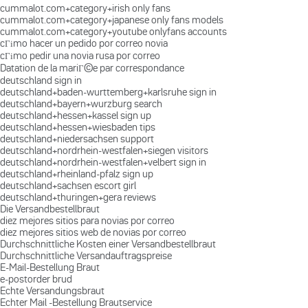
cummalot.com+category+irish only fans
cummalot.com+category+japanese only fans models
cummalot.com+category+youtube onlyfans accounts
cГіmo hacer un pedido por correo novia
cГіmo pedir una novia rusa por correo
Datation de la mariГ©e par correspondance
deutschland sign in
deutschland+baden-wurttemberg+karlsruhe sign in
deutschland+bayern+wurzburg search
deutschland+hessen+kassel sign up
deutschland+hessen+wiesbaden tips
deutschland+niedersachsen support
deutschland+nordrhein-westfalen+siegen visitors
deutschland+nordrhein-westfalen+velbert sign in
deutschland+rheinland-pfalz sign up
deutschland+sachsen escort girl
deutschland+thuringen+gera reviews
Die Versandbestellbraut
diez mejores sitios para novias por correo
diez mejores sitios web de novias por correo
Durchschnittliche Kosten einer Versandbestellbraut
Durchschnittliche Versandauftragspreise
E-Mail-Bestellung Braut
e-postorder brud
Echte Versandungsbraut
Echter Mail -Bestellung Brautservice