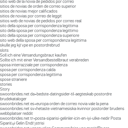
sitio web de la novia de pedidos por correo
sitios de novias de orden de correo superior
sitios de novias mejor calificados
sitios de novias por correo de leggit
sitios web de novias de pedidos por correo real
sito della sposa per corrispondenza legittima
sito della sposa per corrispondenza legittimo
sito della sposa per corrispondenza superiore
sito web della sposa per corrispondenza legittima
skulle jeg kjГёpe en postordrebrud
slots
Soll ich eine Versandungsbraut kaufen
Sollte ich mit einer Versandbestellbraut verabreden
sposa interrazziale per corrispondenza
sposa per corrispondenza calda
sposa per corrispondenza legittima
spose straniere
stories
Story
swoonbrides.net da+bedste-datingsider-til-aegteskab postordre
brudekataloger
swoonbrides.net es+europa orden de correo novia vale la pena
swoonbrides.net sv+hetaste-vietnamesiska-kvinnor postorder brudens
webbplatser reddit
swoonbrides.net tr+posta-siparisi-gelinler-icin-en-iyi-ulke-nedir Posta
SipariЕџi Gelin EndГјstrisi