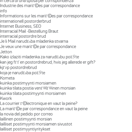
in cerca di una sposa per corrispondenza
Industrie des mariГ©es par correspondance
info
Informations sur les mariГ©es par correspondance
internationell postorderbrud
Internet Business, SEO
Interracial Mail -Bestellung Braut
interracial postordre brud
Je li Mail narudЕѕba mladenka stvarna
Je veux une mariГ©e par correspondance
Jetton
Kako izlaziti mladenka za narudЕѕbu poЕЎte
kan jeg fГҐ en postordrebrud, hvis jeg allerede er gift?
kjГёp postordrebrud
koja je narudЕѕba poЕЎte
Kometa
kuinka postimyynti morsiamen
kuinka tilata postia venГ¤lГ¤inen morsian
kuinka tilata postimyynti morsiamen
Kwork
La courrier Г©lectronique en vaut la peine?
La mariГ©e par correspondance en vaut la peine
la novia del pedido por correo
laillinen postimyynti morsian
lailliset postimyynti morsiamen sivustot
lailliset postimyyntiyritykset