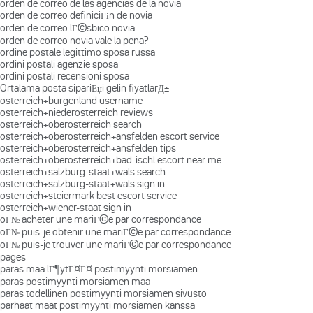
orden de correo de las agencias de la novia
orden de correo definiciГіn de novia
orden de correo lГ©sbico novia
orden de correo novia vale la pena?
ordine postale legittimo sposa russa
ordini postali agenzie sposa
ordini postali recensioni sposa
Ortalama posta sipariЕџi gelin fiyatlarД±
osterreich+burgenland username
osterreich+niederosterreich reviews
osterreich+oberosterreich search
osterreich+oberosterreich+ansfelden escort service
osterreich+oberosterreich+ansfelden tips
osterreich+oberosterreich+bad-ischl escort near me
osterreich+salzburg-staat+wals search
osterreich+salzburg-staat+wals sign in
osterreich+steiermark best escort service
osterreich+wiener-staat sign in
oГ№ acheter une mariГ©e par correspondance
oГ№ puis-je obtenir une mariГ©e par correspondance
oГ№ puis-je trouver une mariГ©e par correspondance
pages
paras maa lГ¶ytГ¤Г¤ postimyynti morsiamen
paras postimyynti morsiamen maa
paras todellinen postimyynti morsiamen sivusto
parhaat maat postimyynti morsiamen kanssa