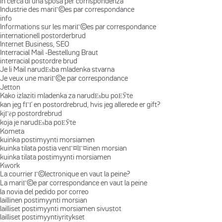
in cerca di una sposa per corrispondenza
Industrie des mariГ©es par correspondance
info
Informations sur les mariГ©es par correspondance
internationell postorderbrud
Internet Business, SEO
Interracial Mail -Bestellung Braut
interracial postordre brud
Je li Mail narudЕѕba mladenka stvarna
Je veux une mariГ©e par correspondance
Jetton
Kako izlaziti mladenka za narudЕѕbu poЕЎte
kan jeg fГҐ en postordrebrud, hvis jeg allerede er gift?
kjГёp postordrebrud
koja je narudЕѕba poЕЎte
Kometa
kuinka postimyynti morsiamen
kuinka tilata postia venГ¤lГ¤inen morsian
kuinka tilata postimyynti morsiamen
Kwork
La courrier Г©lectronique en vaut la peine?
La mariГ©e par correspondance en vaut la peine
la novia del pedido por correo
laillinen postimyynti morsian
lailliset postimyynti morsiamen sivustot
lailliset postimyyntiyritykset