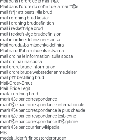
Mail dans l'ordre de la mariГ©e
Mail dans l'ordre du coГ»t de la mariГ©e
mail fГ¶r att bestГ¤lla brud
mail i ordning brud kostar
mail i ordning bruddefinition
mail i rekkefГёlge brud
mail i rekkefГёlge bruddefinisjon
mail in ordine definizione sposa
Mail narudЕѕba mladenka definira
Mail narudЕѕba mladenka stvarna
mail ordina le informazioni sulla sposa
mail ordina una sposa
mail ordre brude information
mail ordre brude websteder anmeldelser
mail pГҐ bestilling brud
Mail-Order-Braut
Mail. Bride Legit
maila i ordning brud
mariГ©e par correspondance
mariГ©e par correspondance internationale
mariГ©e par correspondance la plus chaude
mariГ©e par correspondance lesbienne
mariГ©e par correspondance lГ©gitime
mariГ©e par courrier wikipedia
MB
medelГҐlder fГ¶r postorderbruden