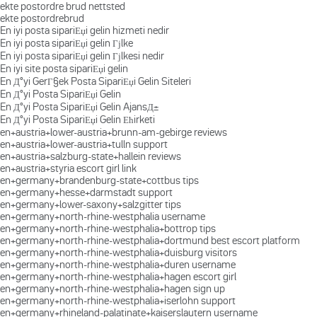
ekte postordre brud nettsted
ekte postordrebrud
En iyi posta sipariЕџi gelin hizmeti nedir
En iyi posta sipariЕџi gelin Гјlke
En iyi posta sipariЕџi gelin Гјlkesi nedir
En iyi site posta sipariЕџi gelin
En Д°yi GerГ§ek Posta SipariЕџi Gelin Siteleri
En Д°yi Posta SipariЕџi Gelin
En Д°yi Posta SipariЕџi Gelin AjansД±
En Д°yi Posta SipariЕџi Gelin Ећirketi
en+austria+lower-austria+brunn-am-gebirge reviews
en+austria+lower-austria+tulln support
en+austria+salzburg-state+hallein reviews
en+austria+styria escort girl link
en+germany+brandenburg-state+cottbus tips
en+germany+hesse+darmstadt support
en+germany+lower-saxony+salzgitter tips
en+germany+north-rhine-westphalia username
en+germany+north-rhine-westphalia+bottrop tips
en+germany+north-rhine-westphalia+dortmund best escort platform
en+germany+north-rhine-westphalia+duisburg visitors
en+germany+north-rhine-westphalia+duren username
en+germany+north-rhine-westphalia+hagen escort girl
en+germany+north-rhine-westphalia+hagen sign up
en+germany+north-rhine-westphalia+iserlohn support
en+germany+rhineland-palatinate+kaiserslautern username