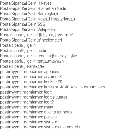
Posta SipariЕџi Gelin Hikayesi
Posta SipariЕџi Gelin Hizmetleri Nedir
Posta SipariЕџi Gelin KataloglarД±
Posta SipariЕџi Gelin NasД±l HazД±rlanД±r
Posta SipariЕџi Gelin SSS
Posta SipariЕџi Gelin Wikipedia
Posta sipariЕџi gelin Г§alД±ЕџД±yor mu?
Posta SipariЕџi Gelin Д°ncelemeleri
Posta sipariЕџi gelini
Posta sipariЕџi gelini nedir
Posta sipariЕџi gelini reddit iГ§in en iyi Гјlke
Posta sipariЕџi gelini tanД±mlayД±n
Posta sipariЕџi karД±sД±
postimyynti morsiamen agences
postimyynti morsiamen arvoinen?
postimyynti morsiamen keski-ikГ¤
postimyynti morsiamen keskimГ¤Г¤rГ¤iset kustannukset
postimyynti morsiamen legit
postimyynti morsiamen legit sivustot
postimyynti morsiamen legit?
postimyynti morsiamen maat
postimyynti morsiamen oikeita tarinoita
postimyynti morsiamen palvelu
postimyynti morsiamen sivusto
postimyynti morsiamen sivustojen arvostelu