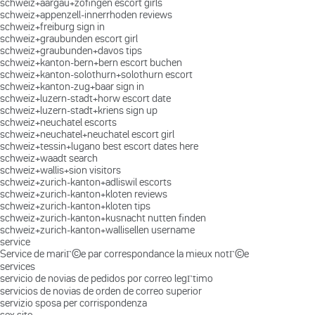
schweiz+aargau+zofingen escort girls
schweiz+appenzell-innerrhoden reviews
schweiz+freiburg sign in
schweiz+graubunden escort girl
schweiz+graubunden+davos tips
schweiz+kanton-bern+bern escort buchen
schweiz+kanton-solothurn+solothurn escort
schweiz+kanton-zug+baar sign in
schweiz+luzern-stadt+horw escort date
schweiz+luzern-stadt+kriens sign up
schweiz+neuchatel escorts
schweiz+neuchatel+neuchatel escort girl
schweiz+tessin+lugano best escort dates here
schweiz+waadt search
schweiz+wallis+sion visitors
schweiz+zurich-kanton+adliswil escorts
schweiz+zurich-kanton+kloten reviews
schweiz+zurich-kanton+kloten tips
schweiz+zurich-kanton+kusnacht nutten finden
schweiz+zurich-kanton+wallisellen username
service
Service de mariГ©e par correspondance la mieux notГ©e
services
servicio de novias de pedidos por correo legГ­timo
servicios de novias de orden de correo superior
servizio sposa per corrispondenza
sex site