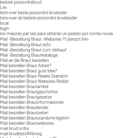
lesbisk postordrebrud
Lex
liste over beste postordre brudsider
liste over de bedste postordre brudesider
local
login
los mejores paГ­ses para obtener un pedido por correo novia
Mail -Bestellung Braut -Websites ?ГјberprГјfen
Mail -Bestellung Braut echt
Mail -Bestellung Braut zum Verkauf
Mail -Bestellung Brautkataloge
Mail an die Braut bestellen
Mail bestellen Braut Arbeit?
Mail bestellen Braut gute Idee?
Mail bestellen Braut Reales Standort
Mail bestellen Braut Websites Reddit
Mail bestellen Brautartikel
Mail bestellen Brautgeschichte
Mail bestellen Brautgesetze
Mail bestellen Brautinformationen
Mail bestellen Brautlender
Mail bestellen Brautseiten
Mail bestellen Brautstandorte legitim
Mail bestellen Brautwebsites
mail brud ordre
mail brudbestÃ¤llning