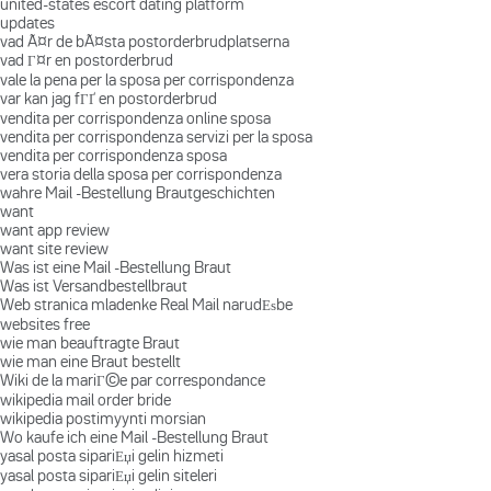
united-states escort dating platform
updates
vad Ã¤r de bÃ¤sta postorderbrudplatserna
vad Г¤r en postorderbrud
vale la pena per la sposa per corrispondenza
var kan jag fГҐ en postorderbrud
vendita per corrispondenza online sposa
vendita per corrispondenza servizi per la sposa
vendita per corrispondenza sposa
vera storia della sposa per corrispondenza
wahre Mail -Bestellung Brautgeschichten
want
want app review
want site review
Was ist eine Mail -Bestellung Braut
Was ist Versandbestellbraut
Web stranica mladenke Real Mail narudЕѕbe
websites free
wie man beauftragte Braut
wie man eine Braut bestellt
Wiki de la mariГ©e par correspondance
wikipedia mail order bride
wikipedia postimyynti morsian
Wo kaufe ich eine Mail -Bestellung Braut
yasal posta sipariЕџi gelin hizmeti
yasal posta sipariЕџi gelin siteleri