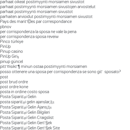
parhaat oikeat postimyynti morsiamen sivustot
parhaat postimyynti morsiamen sivustojen arvostelut
parhaat postimyynti morsiamen sivustot
parhaiten arvioidut postimyynti morsiamen sivustot
Pays des mariГ©es par correspondance
pbnov
per corrispondenza la sposa ne vale la pena
per corrispondenza sposa reveiw
Pinco türkiye
PinUp
Pinup casino
PinUp Giriş
pinup güncel
pitГ¤isikГ¶ minun ostaa postimyynti morsiamen
posso ottenere una sposa per corrispondenza se sono giГ sposato?
post
post brud ordre
post ordre kone
posta in ordine costo sposa
Posta SipariЕџi Gelin
posta sipariЕџi gelin ajanslarД±
Posta SipariЕџi Gelin AjansД±
Posta SipariЕџi Gelin Bilgileri
Posta SipariЕџi Gelin Craigslist
Posta SipariЕџi Gelin GerГ§ek
Posta SipariЕџi Gelin GerГ§ek Site