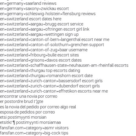
en+germany+saarland reviews
en+germany+saxony+zwickau escort
en+germany+schleswig-holstein+flensburg reviews
en+switzerland escort dates here
en+switzerland+aargau+brugg escort service
en+switzerland+aargau+oftringen escort girl link
en+switzerland+aargau+wettingen sign up
en+switzerland+canton-of-bern+langenthal escort near me
en+switzerland+canton-of-solothurn+grenchen support
en+switzerland+canton-of-zug+baar username
en+switzerland+fribourg+bulle escort sites
en+switzerland+grisons+davos escort dates
en+switzerland+schaffhausen-state+neuhausen-am-rheinfall escorts
en+switzerland+thurgau top escorts dating
en+switzerland+thurgau+romanshorn escort date
en+switzerland+zurich-canton+bassersdorf escort girls
en+switzerland+zurich-canton+dubendorf escort girls
en+switzerland+zurich-canton+effretikon escorts near me
encontrar una novia por correo
er postordre brud Г¦gte
es la novia del pedido por correo algo real
esposa de pedidos por correo
etsi postimyynti morsian
etsitkГ¶ postimyynti morsiamaa
fansfan.com+category+asmr visitors
fansfan.com+category+big-cock tips