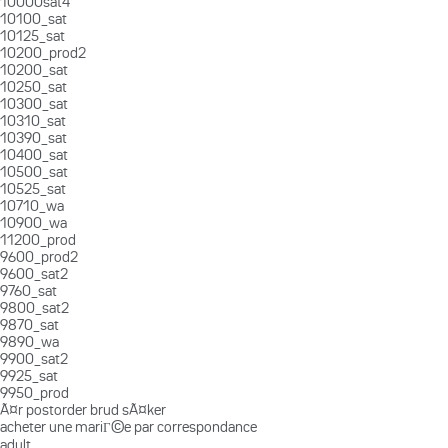
10000sat4
10100_sat
10125_sat
10200_prod2
10200_sat
10250_sat
10300_sat
10310_sat
10390_sat
10400_sat
10500_sat
10525_sat
10710_wa
10900_wa
11200_prod
9600_prod2
9600_sat2
9760_sat
9800_sat2
9870_sat
9890_wa
9900_sat2
9925_sat
9950_prod
Ã¤r postorder brud sÃ¤ker
acheter une mariГ©e par correspondance
adult