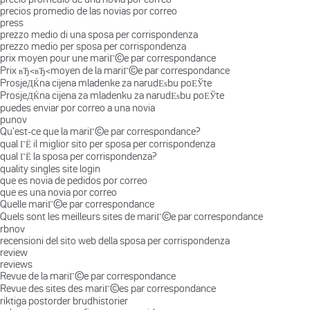
precios promedio de las novias por correo
press
prezzo medio di una sposa per corrispondenza
prezzo medio per sposa per corrispondenza
prix moyen pour une mariГ©e par correspondance
Prix вЂ‹вЂ‹moyen de la mariГ©e par correspondance
ProsjeДЌna cijena mladenke za narudЕѕbu poЕЎte
ProsjeДЌna cijena za mladenku za narudЕѕbu poЕЎte
puedes enviar por correo a una novia
punov
Qu'est-ce que la mariГ©e par correspondance?
qual ГЁ il miglior sito per sposa per corrispondenza
qual ГЁ la sposa per corrispondenza?
quality singles site login
que es novia de pedidos por correo
que es una novia por correo
Quelle mariГ©e par correspondance
Quels sont les meilleurs sites de mariГ©e par correspondance
rbnov
recensioni del sito web della sposa per corrispondenza
review
reviews
Revue de la mariГ©e par correspondance
Revue des sites des mariГ©es par correspondance
riktiga postorder brudhistorier