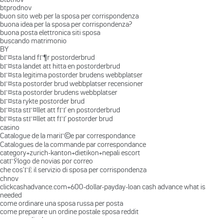
btprodnov
buon sito web per la sposa per corrispondenza
buona idea per la sposa per corrispondenza?
buona posta elettronica siti sposa
buscando matrimonio
BY
bГ¤sta land fГ¶r postorderbrud
bГ¤sta landet att hitta en postorderbrud
bГ¤sta legitima postorder brudens webbplatser
bГ¤sta postorder brud webbplatser recensioner
bГ¤sta postorder brudens webbplatser
bГ¤sta rykte postorder brud
bГ¤sta stГ¤llet att fГҐ en postorderbrud
bГ¤sta stГ¤llet att fГҐ postorder brud
casino
Catalogue de la mariГ©e par correspondance
Catalogues de la commande par correspondance
category+zurich-kanton+dietikon+nepali escort
catГЎlogo de novias por correo
che cos'ГЁ il servizio di sposa per corrispondenza
chnov
clickcashadvance.com+600-dollar-payday-loan cash advance what is
needed
come ordinare una sposa russa per posta
come preparare un ordine postale sposa reddit