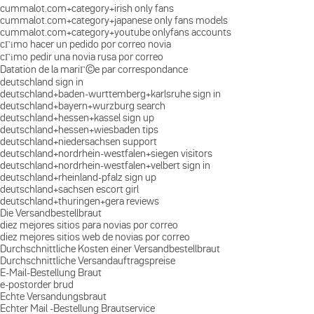
cummalot.com+category+irish only fans
cummalot.com+category+japanese only fans models
cummalot.com+category+youtube onlyfans accounts
cГіmo hacer un pedido por correo novia
cГіmo pedir una novia rusa por correo
Datation de la mariГ©e par correspondance
deutschland sign in
deutschland+baden-wurttemberg+karlsruhe sign in
deutschland+bayern+wurzburg search
deutschland+hessen+kassel sign up
deutschland+hessen+wiesbaden tips
deutschland+niedersachsen support
deutschland+nordrhein-westfalen+siegen visitors
deutschland+nordrhein-westfalen+velbert sign in
deutschland+rheinland-pfalz sign up
deutschland+sachsen escort girl
deutschland+thuringen+gera reviews
Die Versandbestellbraut
diez mejores sitios para novias por correo
diez mejores sitios web de novias por correo
Durchschnittliche Kosten einer Versandbestellbraut
Durchschnittliche Versandauftragspreise
E-Mail-Bestellung Braut
e-postorder brud
Echte Versandungsbraut
Echter Mail -Bestellung Brautservice