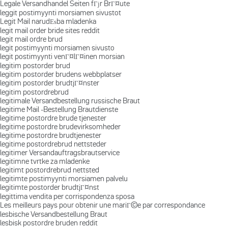
Legale Versandhandel Seiten fГјr BrГ¤ute
leggit postimyynti morsiamen sivustot
Legit Mail narudЕѕba mladenka
legit mail order bride sites reddit
legit mail ordre brud
legit postimyynti morsiamen sivusto
legit postimyynti venГ¤lГ¤inen morsian
legitim postorder brud
legitim postorder brudens webbplatser
legitim postorder brudtjГ¤nster
legitim postordrebrud
legitimale Versandbestellung russische Braut
legitime Mail -Bestellung Brautdienste
legitime postordre brude tjenester
legitime postordre brudevirksomheder
legitime postordre brudtjenester
legitime postordrebrud nettsteder
legitimer Versandauftragsbrautservice
legitimne tvrtke za mladenke
legitimt postordrebrud nettsted
legitimte postimyynti morsiamen palvelu
legitimte postorder brudtjГ¤nst
legittima vendita per corrispondenza sposa
Les meilleurs pays pour obtenir une mariГ©e par correspondance
lesbische Versandbestellung Braut
lesbisk postordre bruden reddit