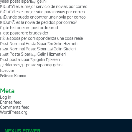
yasal posta sipariЕџi gelini
ВїCuГЎl es el mejor servicio de novias por correo
ВїCuГЎl es el mejor sitio para novias por correo
ВїDГіnde puedo encontrar una novia por correo
ВїQuГ© es la novia de pedidos por correo?
Г¦gte historie om postordrebrud
Г¦gte postordre brudesider
ГЁ la sposa per corrispondenza una cosa reale
Гњst Nominal Posta SipariЕџi Gelin Hizmeti
Гњst Nominal Posta SipariЕџi Gelin Siteleri
Гњst Posta SipariЕџi Gelin Hizmetleri
Гњst posta sipariЕџi gelin Гјlkeleri
Д±rklararasД± posta sipariЕџi gelini
Новости
Рейтинг Казино
Meta
Log in
Entries feed
Comments feed
WordPress.org
NEXUS POWER