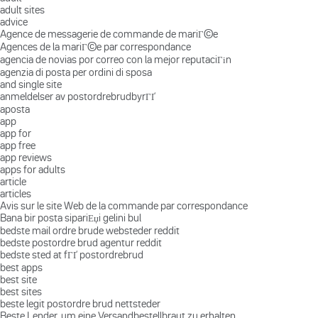
adult sites
advice
Agence de messagerie de commande de mariГ©e
Agences de la mariГ©e par correspondance
agencia de novias por correo con la mejor reputaciГіn
agenzia di posta per ordini di sposa
and single site
anmeldelser av postordrebrudbyrГҐ
aposta
app
app for
app free
app reviews
apps for adults
article
articles
Avis sur le site Web de la commande par correspondance
Bana bir posta sipariЕџi gelini bul
bedste mail ordre brude websteder reddit
bedste postordre brud agentur reddit
bedste sted at fГҐ postordrebrud
best apps
best site
best sites
beste legit postordre brud nettsteder
Beste Lender, um eine Versandbestellbraut zu erhalten