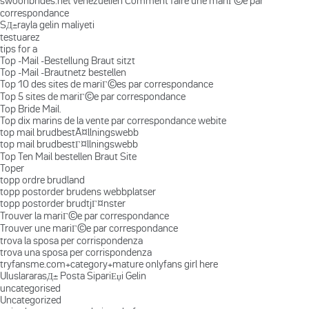
swoonbrides.net venezuelien Comment faire une mariГ©e par
correspondance
SД±rayla gelin maliyeti
testuarez
tips for a
Top -Mail -Bestellung Braut sitzt
Top -Mail -Brautnetz bestellen
Top 10 des sites de mariГ©es par correspondance
Top 5 sites de mariГ©e par correspondance
Top Bride Mail.
Top dix marins de la vente par correspondance webite
top mail brudbestÃ¤llningswebb
top mail brudbestГ¤llningswebb
Top Ten Mail bestellen Braut Site
Toper
topp ordre brudland
topp postorder brudens webbplatser
topp postorder brudtjГ¤nster
Trouver la mariГ©e par correspondance
Trouver une mariГ©e par correspondance
trova la sposa per corrispondenza
trova una sposa per corrispondenza
tryfansme.com+category+mature onlyfans girl here
UluslararasД± Posta SipariЕџi Gelin
uncategorised
Uncategorized