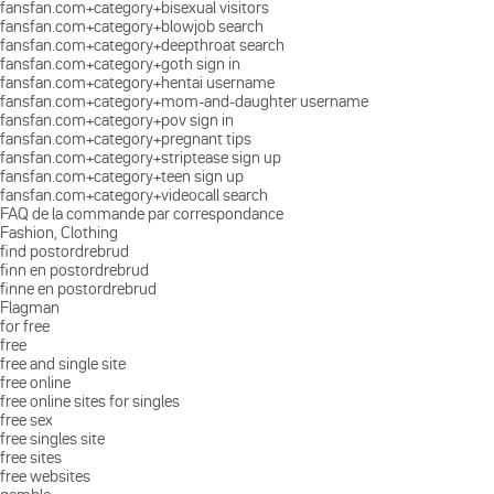
fansfan.com+category+bisexual visitors
fansfan.com+category+blowjob search
fansfan.com+category+deepthroat search
fansfan.com+category+goth sign in
fansfan.com+category+hentai username
fansfan.com+category+mom-and-daughter username
fansfan.com+category+pov sign in
fansfan.com+category+pregnant tips
fansfan.com+category+striptease sign up
fansfan.com+category+teen sign up
fansfan.com+category+videocall search
FAQ de la commande par correspondance
Fashion, Clothing
find postordrebrud
finn en postordrebrud
finne en postordrebrud
Flagman
for free
free
free and single site
free online
free online sites for singles
free sex
free singles site
free sites
free websites