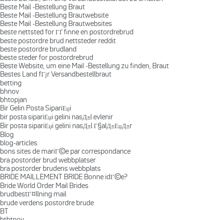
Beste Mail -Bestellung Braut
Beste Mail -Bestellung Brautwebsite
Beste Mail -Bestellung Brautwebsites
beste nettsted for ГҐ finne en postordrebrud
beste postordre brud nettsteder reddit
beste postordre brudland
beste steder for postordrebrud
Beste Website, um eine Mail -Bestellung zu finden, Braut
Bestes Land fГјr Versandbestellbraut
betting
bhnov
bhtopjan
Bir Gelin Posta SipariЕџi
bir posta sipariЕџi gelini nasД±l evlenir
Bir posta sipariЕџi gelini nasД±l Г§alД±ЕџД±r
Blog
blog-articles
bons sites de mariГ©e par correspondance
bra postorder brud webbplatser
bra postorder brudens webbplats
BRIDE MAILLEMENT BRIDE Bonne idГ©e?
Bride World Order Mail Brides
brudbestГ¤llning mail
brude verdens postordre brude
BT
btbtnov