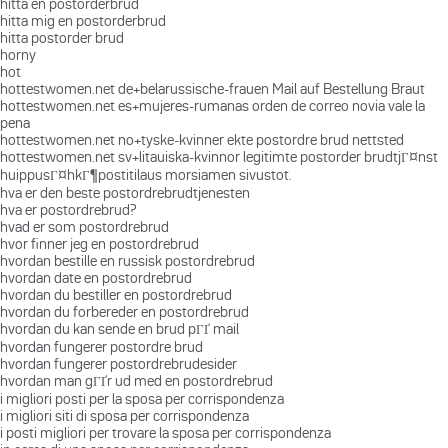
hitta en postorderbrud
hitta mig en postorderbrud
hitta postorder brud
horny
hot
hottestwomen.net de+belarussische-frauen Mail auf Bestellung Braut
hottestwomen.net es+mujeres-rumanas orden de correo novia vale la
pena
hottestwomen.net no+tyske-kvinner ekte postordre brud nettsted
hottestwomen.net sv+litauiska-kvinnor legitimte postorder brudtjГ¤nst
huippusГ¤hkГ¶postitilaus morsiamen sivustot.
hva er den beste postordrebrudtjenesten
hva er postordrebrud?
hvad er som postordrebrud
hvor finner jeg en postordrebrud
hvordan bestille en russisk postordrebrud
hvordan date en postordrebrud
hvordan du bestiller en postordrebrud
hvordan du forbereder en postordrebrud
hvordan du kan sende en brud pГҐ mail
hvordan fungerer postordre brud
hvordan fungerer postordrebrudesider
hvordan man gГҐr ud med en postordrebrud
i migliori posti per la sposa per corrispondenza
i migliori siti di sposa per corrispondenza
i posti migliori per trovare la sposa per corrispondenza