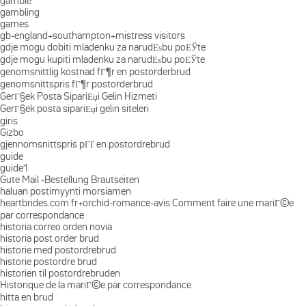
gamble
gambling
games
gb-england+southampton+mistress visitors
gdje mogu dobiti mladenku za narudЕѕbu poЕЎte
gdje mogu kupiti mladenku za narudЕѕbu poЕЎte
genomsnittlig kostnad fГ¶r en postorderbrud
genomsnittspris fГ¶r postorderbrud
GerГ§ek Posta SipariЕџi Gelin Hizmeti
GerГ§ek posta sipariЕџi gelin siteleri
giris
Gizbo
gjennomsnittspris pГҐ en postordrebrud
guide
guide1
Gute Mail -Bestellung Brautseiten
haluan postimyynti morsiamen
heartbrides.com fr+orchid-romance-avis Comment faire une mariГ©e
par correspondance
historia correo orden novia
historia post order brud
historie med postordrebrud
historie postordre brud
historien til postordrebruden
Historique de la mariГ©e par correspondance
hitta en brud