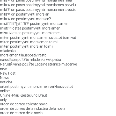
mikГ¤ on paras postimyynti morsiamen maa
mikГ¤ on paras postimyynti morsiamen palvelu
mikГ¤ on paras postimyynti morsiamen sivusto
mikГ¤ on postimyynti morsian
mikГ¤ on postimyynti morsian?
mistГ¤ lГ¶ytГ¤Г¤ postimyynti morsiamen
mistГ¤ ostaa postimyynti morsiamen
mistГ¤ ostan postimyynti morsiamen
miten postimyynti morsiamen sivustot toimivat
miten postimyynti morsiamen toimii
miten postimyynti morsian toimii
mladenka
morsiamen tilauspostivirasto
narudЕѕba poЕЎte mladenka wikipedia
NaruДЌivanje poЕЎte Legalne stranice mladenke
new
New Post
News
noticias
oikeat postimyynti morsiamen verkkosivustot
online
Online -Mail -Bestellung Braut
only
orden de correo caliente novia
orden de correo de la industria de la novia
orden de correo de la novia