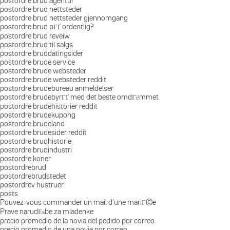
postordre brud agentur
postordre brud nettsteder
postordre brud nettsteder gjennomgang
postordre brud pГҐ ordentlig?
postordre brud reveiw
postordre brud til salgs
postordre bruddatingsider
postordre brude service
postordre brude websteder
postordre brude websteder reddit
postordre brudebureau anmeldelser
postordre brudebyrГҐ med det beste omdГёmmet
postordre brudehistorier reddit
postordre brudekupong
postordre brudeland
postordre brudesider reddit
postordre brudhistorie
postordre brudindustri
postordre koner
postordrebrud
postordrebrudstedet
postordrev hustruer
posts
Pouvez-vous commander un mail d'une mariГ©e
Prave narudЕѕbe za mladenke
precio promedio de la novia del pedido por correo
precio promedio de una novia por correo