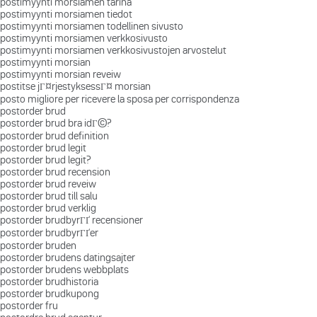
postimyynti morsiamen tarina
postimyynti morsiamen tiedot
postimyynti morsiamen todellinen sivusto
postimyynti morsiamen verkkosivusto
postimyynti morsiamen verkkosivustojen arvostelut
postimyynti morsian
postimyynti morsian reveiw
postitse jГ¤rjestyksessГ¤ morsian
posto migliore per ricevere la sposa per corrispondenza
postorder brud
postorder brud bra idГ©?
postorder brud definition
postorder brud legit
postorder brud legit?
postorder brud recension
postorder brud reveiw
postorder brud till salu
postorder brud verklig
postorder brudbyrГҐ recensioner
postorder brudbyrГҐer
postorder bruden
postorder brudens datingsajter
postorder brudens webbplats
postorder brudhistoria
postorder brudkupong
postorder fru