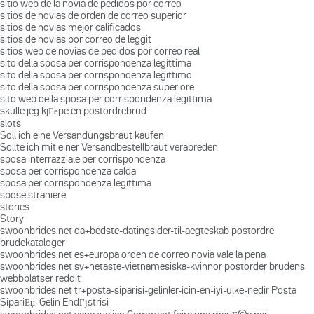
sitio web de la novia de pedidos por correo
sitios de novias de orden de correo superior
sitios de novias mejor calificados
sitios de novias por correo de leggit
sitios web de novias de pedidos por correo real
sito della sposa per corrispondenza legittima
sito della sposa per corrispondenza legittimo
sito della sposa per corrispondenza superiore
sito web della sposa per corrispondenza legittima
skulle jeg kjГёpe en postordrebrud
slots
Soll ich eine Versandungsbraut kaufen
Sollte ich mit einer Versandbestellbraut verabreden
sposa interrazziale per corrispondenza
sposa per corrispondenza calda
sposa per corrispondenza legittima
spose straniere
stories
Story
swoonbrides.net da+bedste-datingsider-til-aegteskab postordre
brudekataloger
swoonbrides.net es+europa orden de correo novia vale la pena
swoonbrides.net sv+hetaste-vietnamesiska-kvinnor postorder brudens
webbplatser reddit
swoonbrides.net tr+posta-siparisi-gelinler-icin-en-iyi-ulke-nedir Posta
SipariЕџi Gelin EndГјstrisi