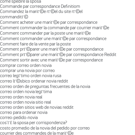
come spedire la sposa
Commande par correspondance Definitiom
Commandez la mariГ©e rГ©el du site rГ©el
commanditГ©
Comment acheter une mariГ©e par correspondance
Comment commander la commande par courrier mariГ©e
Comment commander par la poste une mariГ©e
Comment commander une mariГ©e par correspondance
Comment faire de la vente par la poste
Comment prГ©parer une mariГ©e par correspondance
Comment prГ©parer une mariГ©e par correspondance Reddit
Comment sortir avec une mariГ©e par correspondance
comprar correo orden novia
comprar una novia por correo
correo legГ­timo orden novia rusa
correo lГ©sbico ordenar novia reddit
correo orden de preguntas frecuentes de la novia
correo orden novia legГ­tima
correo orden novia real
correo orden novia sitio real
correo orden sitios web de novias reddit
correo para ordenar novia
correo-pedido-novia
cos'ГЁ la sposa per corrispondenza?
costo promedio de la novia del pedido por correo
courrier des commandes de la mariГ©e