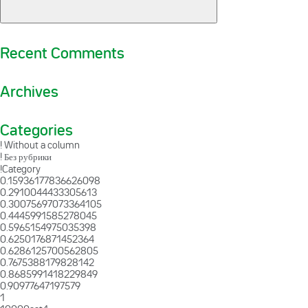
Recent Comments
Archives
Categories
! Without a column
! Без рубрики
!Category
0.15936177836626098
0.2910044433305613
0.30075697073364105
0.4445991585278045
0.5965154975035398
0.6250176871452364
0.6286125700562805
0.7675388179828142
0.8685991418229849
0.90977647197579
1