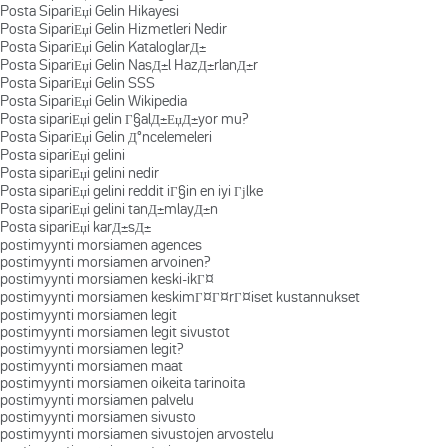
Posta SipariЕџi Gelin Hikayesi
Posta SipariЕџi Gelin Hizmetleri Nedir
Posta SipariЕџi Gelin KataloglarД±
Posta SipariЕџi Gelin NasД±l HazД±rlanД±r
Posta SipariЕџi Gelin SSS
Posta SipariЕџi Gelin Wikipedia
Posta sipariЕџi gelin Г§alД±ЕџД±yor mu?
Posta SipariЕџi Gelin Д°ncelemeleri
Posta sipariЕџi gelini
Posta sipariЕџi gelini nedir
Posta sipariЕџi gelini reddit iГ§in en iyi Гјlke
Posta sipariЕџi gelini tanД±mlayД±n
Posta sipariЕџi karД±sД±
postimyynti morsiamen agences
postimyynti morsiamen arvoinen?
postimyynti morsiamen keski-ikГ¤
postimyynti morsiamen keskimГ¤Г¤rГ¤iset kustannukset
postimyynti morsiamen legit
postimyynti morsiamen legit sivustot
postimyynti morsiamen legit?
postimyynti morsiamen maat
postimyynti morsiamen oikeita tarinoita
postimyynti morsiamen palvelu
postimyynti morsiamen sivusto
postimyynti morsiamen sivustojen arvostelu