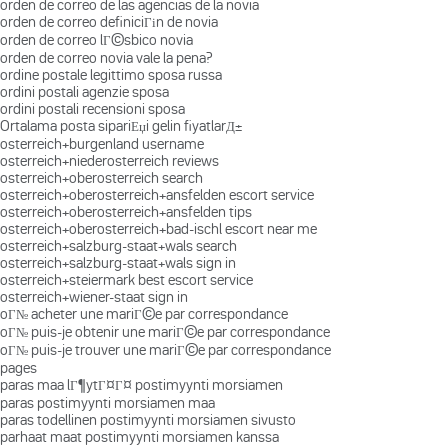
orden de correo de las agencias de la novia
orden de correo definiciГіn de novia
orden de correo lГ©sbico novia
orden de correo novia vale la pena?
ordine postale legittimo sposa russa
ordini postali agenzie sposa
ordini postali recensioni sposa
Ortalama posta sipariЕџi gelin fiyatlarД±
osterreich+burgenland username
osterreich+niederosterreich reviews
osterreich+oberosterreich search
osterreich+oberosterreich+ansfelden escort service
osterreich+oberosterreich+ansfelden tips
osterreich+oberosterreich+bad-ischl escort near me
osterreich+salzburg-staat+wals search
osterreich+salzburg-staat+wals sign in
osterreich+steiermark best escort service
osterreich+wiener-staat sign in
oГ№ acheter une mariГ©e par correspondance
oГ№ puis-je obtenir une mariГ©e par correspondance
oГ№ puis-je trouver une mariГ©e par correspondance
pages
paras maa lГ¶ytГ¤Г¤ postimyynti morsiamen
paras postimyynti morsiamen maa
paras todellinen postimyynti morsiamen sivusto
parhaat maat postimyynti morsiamen kanssa