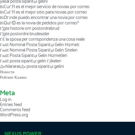
yasal posta sipariЕџi gelini
ВїCuГЎl es el mejor servicio de novias por correo
ВїCuГЎl es el mejor sitio para novias por correo
ВїDГіnde puedo encontrar una novia por correo
ВїQuГ© es la novia de pedidos por correo?
Г¦gte historie om postordrebrud
Г¦gte postordre brudesider
ГЁ la sposa per corrispondenza una cosa reale
Гњst Nominal Posta SipariЕџi Gelin Hizmeti
Гњst Nominal Posta SipariЕџi Gelin Siteleri
Гњst Posta SipariЕџi Gelin Hizmetleri
Гњst posta sipariЕџi gelin Гјlkeleri
Д±rklararasД± posta sipariЕџi gelini
Новости
Рейтинг Казино
Meta
Log in
Entries feed
Comments feed
WordPress.org
NEXUS POWER