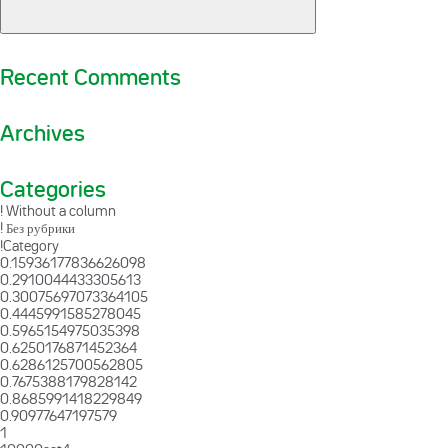
Recent Comments
Archives
Categories
! Without a column
! Без рубрики
!Category
0.15936177836626098
0.2910044433305613
0.30075697073364105
0.4445991585278045
0.5965154975035398
0.6250176871452364
0.6286125700562805
0.7675388179828142
0.8685991418229849
0.90977647197579
1