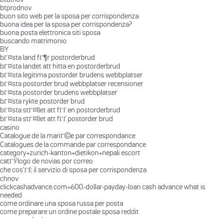
btprodnov
buon sito web per la sposa per corrispondenza
buona idea per la sposa per corrispondenza?
buona posta elettronica siti sposa
buscando matrimonio
BY
bГ¤sta land fГ¶r postorderbrud
bГ¤sta landet att hitta en postorderbrud
bГ¤sta legitima postorder brudens webbplatser
bГ¤sta postorder brud webbplatser recensioner
bГ¤sta postorder brudens webbplatser
bГ¤sta rykte postorder brud
bГ¤sta stГ¤llet att fГҐ en postorderbrud
bГ¤sta stГ¤llet att fГҐ postorder brud
casino
Catalogue de la mariГ©e par correspondance
Catalogues de la commande par correspondance
category+zurich-kanton+dietikon+nepali escort
catГЎlogo de novias por correo
che cos'ГЁ il servizio di sposa per corrispondenza
chnov
clickcashadvance.com+600-dollar-payday-loan cash advance what is
needed
come ordinare una sposa russa per posta
come preparare un ordine postale sposa reddit