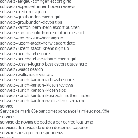
schweiz+aargau+zofingen escort girls
schweiz+appenzell-innerrhoden reviews
schweiz+freiburg sign in
schweiz+graubunden escort girl
schweiz+graubunden+davos tips
schweiz+kanton-bern+bern escort buchen
schweiz+kanton-solothurn+solothurn escort
schweiz+kanton-zug+baar sign in
schweiz+luzern-stadt+horw escort date
schweiz+luzern-stadt+kriens sign up
schweiz+neuchatel escorts
schweiz+neuchatel+neuchatel escort girl
schweiz+tessin+lugano best escort dates here
schweiz+waadt search
schweiz+wallis+sion visitors
schweiz+zurich-kanton+adliswil escorts
schweiz+zurich-kanton+kloten reviews
schweiz+zurich-kanton+kloten tips
schweiz+zurich-kanton+kusnacht nutten finden
schweiz+zurich-kanton+wallisellen username
service
Service de mariГ©e par correspondance la mieux notГ©e
services
servicio de novias de pedidos por correo legГ­timo
servicios de novias de orden de correo superior
servizio sposa per corrispondenza
sex site