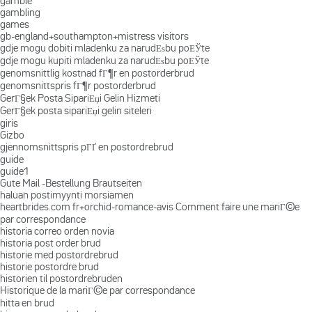
gamble
gambling
games
gb-england+southampton+mistress visitors
gdje mogu dobiti mladenku za narudЕѕbu poЕЎte
gdje mogu kupiti mladenku za narudЕѕbu poЕЎte
genomsnittlig kostnad fГ¶r en postorderbrud
genomsnittspris fГ¶r postorderbrud
GerГ§ek Posta SipariЕџi Gelin Hizmeti
GerГ§ek posta sipariЕџi gelin siteleri
giris
Gizbo
gjennomsnittspris pГҐ en postordrebrud
guide
guide1
Gute Mail -Bestellung Brautseiten
haluan postimyynti morsiamen
heartbrides.com fr+orchid-romance-avis Comment faire une mariГ©e
par correspondance
historia correo orden novia
historia post order brud
historie med postordrebrud
historie postordre brud
historien til postordrebruden
Historique de la mariГ©e par correspondance
hitta en brud