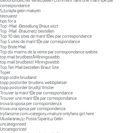
swoonbrides.net venezuelien Comment faire une mariГ©e par
correspondance
SД±rayla gelin maliyeti
testuarez
tips for a
Top -Mail -Bestellung Braut sitzt
Top -Mail -Brautnetz bestellen
Top 10 des sites de mariГ©es par correspondance
Top 5 sites de mariГ©e par correspondance
Top Bride Mail.
Top dix marins de la vente par correspondance webite
top mail brudbestÃ¤llningswebb
top mail brudbestГ¤llningswebb
Top Ten Mail bestellen Braut Site
Toper
topp ordre brudland
topp postorder brudens webbplatser
topp postorder brudtjГ¤nster
Trouver la mariГ©e par correspondance
Trouver une mariГ©e par correspondance
trova la sposa per corrispondenza
trova una sposa per corrispondenza
tryfansme.com+category+mature onlyfans girl here
UluslararasД± Posta SipariЕџi Gelin
uncategorised
Uncategorized