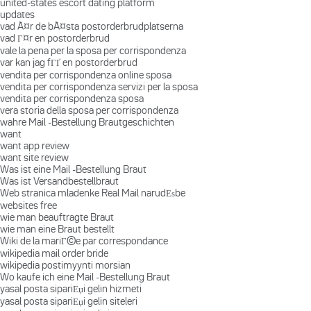
united-states escort dating platform
updates
vad Ã¤r de bÃ¤sta postorderbrudplatserna
vad Г¤r en postorderbrud
vale la pena per la sposa per corrispondenza
var kan jag fГҐ en postorderbrud
vendita per corrispondenza online sposa
vendita per corrispondenza servizi per la sposa
vendita per corrispondenza sposa
vera storia della sposa per corrispondenza
wahre Mail -Bestellung Brautgeschichten
want
want app review
want site review
Was ist eine Mail -Bestellung Braut
Was ist Versandbestellbraut
Web stranica mladenke Real Mail narudЕѕbe
websites free
wie man beauftragte Braut
wie man eine Braut bestellt
Wiki de la mariГ©e par correspondance
wikipedia mail order bride
wikipedia postimyynti morsian
Wo kaufe ich eine Mail -Bestellung Braut
yasal posta sipariЕџi gelin hizmeti
yasal posta sipariЕџi gelin siteleri