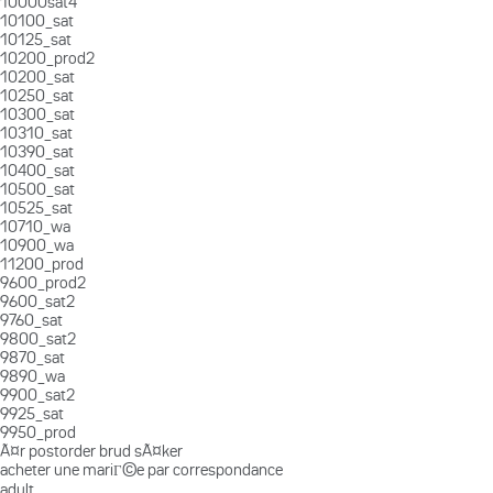
10000sat4
10100_sat
10125_sat
10200_prod2
10200_sat
10250_sat
10300_sat
10310_sat
10390_sat
10400_sat
10500_sat
10525_sat
10710_wa
10900_wa
11200_prod
9600_prod2
9600_sat2
9760_sat
9800_sat2
9870_sat
9890_wa
9900_sat2
9925_sat
9950_prod
Ã¤r postorder brud sÃ¤ker
acheter une mariГ©e par correspondance
adult