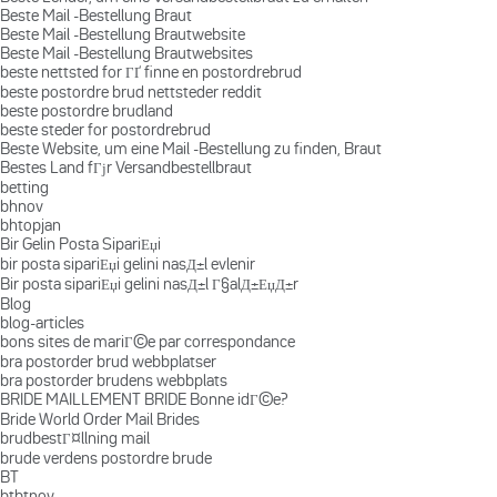
Beste Mail -Bestellung Braut
Beste Mail -Bestellung Brautwebsite
Beste Mail -Bestellung Brautwebsites
beste nettsted for ГҐ finne en postordrebrud
beste postordre brud nettsteder reddit
beste postordre brudland
beste steder for postordrebrud
Beste Website, um eine Mail -Bestellung zu finden, Braut
Bestes Land fГјr Versandbestellbraut
betting
bhnov
bhtopjan
Bir Gelin Posta SipariЕџi
bir posta sipariЕџi gelini nasД±l evlenir
Bir posta sipariЕџi gelini nasД±l Г§alД±ЕџД±r
Blog
blog-articles
bons sites de mariГ©e par correspondance
bra postorder brud webbplatser
bra postorder brudens webbplats
BRIDE MAILLEMENT BRIDE Bonne idГ©e?
Bride World Order Mail Brides
brudbestГ¤llning mail
brude verdens postordre brude
BT
btbtnov