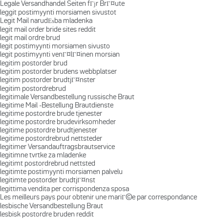
Legale Versandhandel Seiten fГјr BrГ¤ute
leggit postimyynti morsiamen sivustot
Legit Mail narudЕѕba mladenka
legit mail order bride sites reddit
legit mail ordre brud
legit postimyynti morsiamen sivusto
legit postimyynti venГ¤lГ¤inen morsian
legitim postorder brud
legitim postorder brudens webbplatser
legitim postorder brudtjГ¤nster
legitim postordrebrud
legitimale Versandbestellung russische Braut
legitime Mail -Bestellung Brautdienste
legitime postordre brude tjenester
legitime postordre brudevirksomheder
legitime postordre brudtjenester
legitime postordrebrud nettsteder
legitimer Versandauftragsbrautservice
legitimne tvrtke za mladenke
legitimt postordrebrud nettsted
legitimte postimyynti morsiamen palvelu
legitimte postorder brudtjГ¤nst
legittima vendita per corrispondenza sposa
Les meilleurs pays pour obtenir une mariГ©e par correspondance
lesbische Versandbestellung Braut
lesbisk postordre bruden reddit