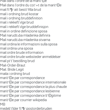
Mail dans l'ordre de la mariГ©e
Mail dans l'ordre du coГ»t de la mariГ©e
mail fГ¶r att bestГ¤lla brud
mail i ordning brud kostar
mail i ordning bruddefinition
mail i rekkefГёlge brud
mail i rekkefГёlge bruddefinisjon
mail in ordine definizione sposa
Mail narudЕѕba mladenka definira
Mail narudЕѕba mladenka stvarna
mail ordina le informazioni sulla sposa
mail ordina una sposa
mail ordre brude information
mail ordre brude websteder anmeldelser
mail pГҐ bestilling brud
Mail-Order-Braut
Mail. Bride Legit
maila i ordning brud
mariГ©e par correspondance
mariГ©e par correspondance internationale
mariГ©e par correspondance la plus chaude
mariГ©e par correspondance lesbienne
mariГ©e par correspondance lГ©gitime
mariГ©e par courrier wikipedia
MB
medelГҐlder fГ¶r postorderbruden