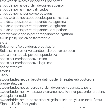
sitio web de la novia de pedidos por correo
sitios de novias de orden de correo superior
sitios de novias mejor calificados
sitios de novias por correo de leggit
sitios web de novias de pedidos por correo real
sito della sposa per corrispondenza legittima
sito della sposa per corrispondenza legittimo
sito della sposa per corrispondenza superiore
sito web della sposa per corrispondenza legittima
skulle jeg kjГёpe en postordrebrud
slots
Soll ich eine Versandungsbraut kaufen
Sollte ich mit einer Versandbestellbraut verabreden
sposa interrazziale per corrispondenza
sposa per corrispondenza calda
sposa per corrispondenza legittima
spose straniere
stories
Story
swoonbrides.net da+bedste-datingsider-til-aegteskab postordre
brudekataloger
swoonbrides.net es+europa orden de correo novia vale la pena
swoonbrides.net sv+hetaste-vietnamesiska-kvinnor postorder brudens
webbplatser reddit
swoonbrides.net tr+posta-siparisi-gelinler-icin-en-iyi-ulke-nedir Posta
SipariЕџi Gelin EndГјstrisi