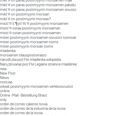
mikГ¤ on paras postimyynti morsiamen maa
mikГ¤ on paras postimyynti morsiamen palvelu
mikГ¤ on paras postimyynti morsiamen sivusto
mikГ¤ on postimyynti morsian
mikГ¤ on postimyynti morsian?
mistГ¤ lГ¶ytГ¤Г¤ postimyynti morsiamen
mistГ¤ ostaa postimyynti morsiamen
mistГ¤ ostan postimyynti morsiamen
miten postimyynti morsiamen sivustot toimivat
miten postimyynti morsiamen toimii
miten postimyynti morsian toimii
mladenka
morsiamen tilauspostivirasto
narudЕѕba poЕЎte mladenka wikipedia
NaruДЌivanje poЕЎte Legalne stranice mladenke
new
New Post
News
noticias
oikeat postimyynti morsiamen verkkosivustot
online
Online -Mail -Bestellung Braut
only
orden de correo caliente novia
orden de correo de la industria de la novia
orden de correo de la novia