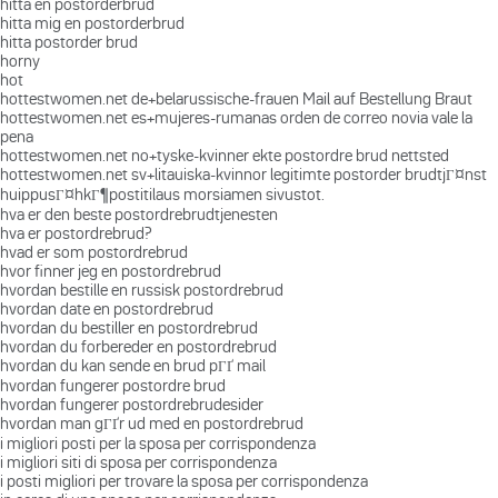
hitta en postorderbrud
hitta mig en postorderbrud
hitta postorder brud
horny
hot
hottestwomen.net de+belarussische-frauen Mail auf Bestellung Braut
hottestwomen.net es+mujeres-rumanas orden de correo novia vale la
pena
hottestwomen.net no+tyske-kvinner ekte postordre brud nettsted
hottestwomen.net sv+litauiska-kvinnor legitimte postorder brudtjГ¤nst
huippusГ¤hkГ¶postitilaus morsiamen sivustot.
hva er den beste postordrebrudtjenesten
hva er postordrebrud?
hvad er som postordrebrud
hvor finner jeg en postordrebrud
hvordan bestille en russisk postordrebrud
hvordan date en postordrebrud
hvordan du bestiller en postordrebrud
hvordan du forbereder en postordrebrud
hvordan du kan sende en brud pГҐ mail
hvordan fungerer postordre brud
hvordan fungerer postordrebrudesider
hvordan man gГҐr ud med en postordrebrud
i migliori posti per la sposa per corrispondenza
i migliori siti di sposa per corrispondenza
i posti migliori per trovare la sposa per corrispondenza