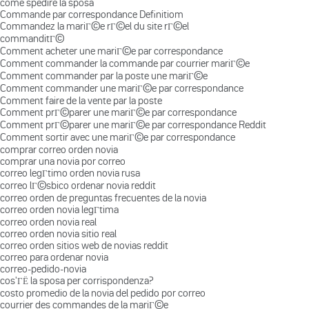
come spedire la sposa
Commande par correspondance Definitiom
Commandez la mariГ©e rГ©el du site rГ©el
commanditГ©
Comment acheter une mariГ©e par correspondance
Comment commander la commande par courrier mariГ©e
Comment commander par la poste une mariГ©e
Comment commander une mariГ©e par correspondance
Comment faire de la vente par la poste
Comment prГ©parer une mariГ©e par correspondance
Comment prГ©parer une mariГ©e par correspondance Reddit
Comment sortir avec une mariГ©e par correspondance
comprar correo orden novia
comprar una novia por correo
correo legГ­timo orden novia rusa
correo lГ©sbico ordenar novia reddit
correo orden de preguntas frecuentes de la novia
correo orden novia legГ­tima
correo orden novia real
correo orden novia sitio real
correo orden sitios web de novias reddit
correo para ordenar novia
correo-pedido-novia
cos'ГЁ la sposa per corrispondenza?
costo promedio de la novia del pedido por correo
courrier des commandes de la mariГ©e