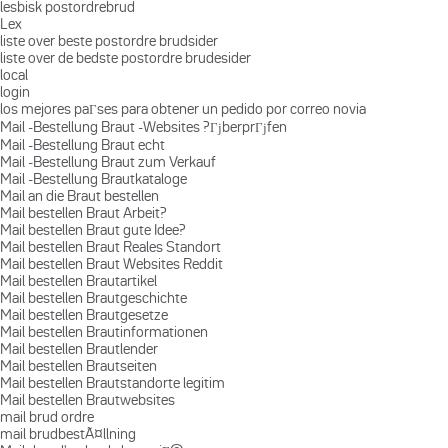
lesbisk postordrebrud
Lex
liste over beste postordre brudsider
liste over de bedste postordre brudesider
local
login
los mejores paГ­ses para obtener un pedido por correo novia
Mail -Bestellung Braut -Websites ?ГјberprГјfen
Mail -Bestellung Braut echt
Mail -Bestellung Braut zum Verkauf
Mail -Bestellung Brautkataloge
Mail an die Braut bestellen
Mail bestellen Braut Arbeit?
Mail bestellen Braut gute Idee?
Mail bestellen Braut Reales Standort
Mail bestellen Braut Websites Reddit
Mail bestellen Brautartikel
Mail bestellen Brautgeschichte
Mail bestellen Brautgesetze
Mail bestellen Brautinformationen
Mail bestellen Brautlender
Mail bestellen Brautseiten
Mail bestellen Brautstandorte legitim
Mail bestellen Brautwebsites
mail brud ordre
mail brudbestÃ¤llning