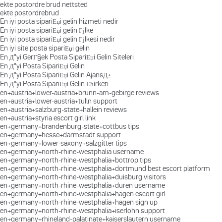
ekte postordre brud nettsted
ekte postordrebrud
En iyi posta sipariЕџi gelin hizmeti nedir
En iyi posta sipariЕџi gelin Гјlke
En iyi posta sipariЕџi gelin Гјlkesi nedir
En iyi site posta sipariЕџi gelin
En Д°yi GerГ§ek Posta SipariЕџi Gelin Siteleri
En Д°yi Posta SipariЕџi Gelin
En Д°yi Posta SipariЕџi Gelin AjansД±
En Д°yi Posta SipariЕџi Gelin Ећirketi
en+austria+lower-austria+brunn-am-gebirge reviews
en+austria+lower-austria+tulln support
en+austria+salzburg-state+hallein reviews
en+austria+styria escort girl link
en+germany+brandenburg-state+cottbus tips
en+germany+hesse+darmstadt support
en+germany+lower-saxony+salzgitter tips
en+germany+north-rhine-westphalia username
en+germany+north-rhine-westphalia+bottrop tips
en+germany+north-rhine-westphalia+dortmund best escort platform
en+germany+north-rhine-westphalia+duisburg visitors
en+germany+north-rhine-westphalia+duren username
en+germany+north-rhine-westphalia+hagen escort girl
en+germany+north-rhine-westphalia+hagen sign up
en+germany+north-rhine-westphalia+iserlohn support
en+germany+rhineland-palatinate+kaiserslautern username