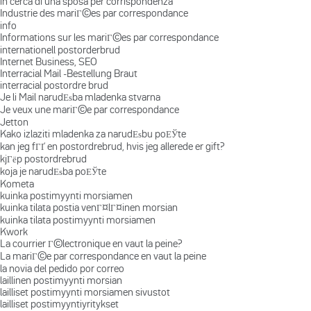
in cerca di una sposa per corrispondenza
Industrie des mariГ©es par correspondance
info
Informations sur les mariГ©es par correspondance
internationell postorderbrud
Internet Business, SEO
Interracial Mail -Bestellung Braut
interracial postordre brud
Je li Mail narudЕѕba mladenka stvarna
Je veux une mariГ©e par correspondance
Jetton
Kako izlaziti mladenka za narudЕѕbu poЕЎte
kan jeg fГҐ en postordrebrud, hvis jeg allerede er gift?
kjГёp postordrebrud
koja je narudЕѕba poЕЎte
Kometa
kuinka postimyynti morsiamen
kuinka tilata postia venГ¤lГ¤inen morsian
kuinka tilata postimyynti morsiamen
Kwork
La courrier Г©lectronique en vaut la peine?
La mariГ©e par correspondance en vaut la peine
la novia del pedido por correo
laillinen postimyynti morsian
lailliset postimyynti morsiamen sivustot
lailliset postimyyntiyritykset