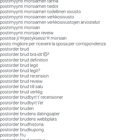
postimyynti morsiamen tarina
postimyynti morsiamen tiedot
postimyynti morsiamen todellinen sivusto
postimyynti morsiamen verkkosivusto
postimyynti morsiamen verkkosivustojen arvostelut
postimyynti morsian
postimyynti morsian reveiw
postitse jГ¤rjestyksessГ¤ morsian
posto migliore per ricevere la sposa per corrispondenza
postorder brud
postorder brud bra idГ©?
postorder brud definition
postorder brud legit
postorder brud legit?
postorder brud recension
postorder brud reveiw
postorder brud till salu
postorder brud verklig
postorder brudbyrГҐ recensioner
postorder brudbyrГҐer
postorder bruden
postorder brudens datingsajter
postorder brudens webbplats
postorder brudhistoria
postorder brudkupong
postorder fru