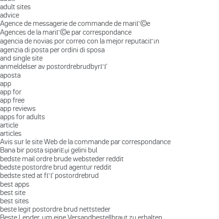
adult sites
advice
Agence de messagerie de commande de mariГ©e
Agences de la mariГ©e par correspondance
agencia de novias por correo con la mejor reputaciГіn
agenzia di posta per ordini di sposa
and single site
anmeldelser av postordrebrudbyrГҐ
aposta
app
app for
app free
app reviews
apps for adults
article
articles
Avis sur le site Web de la commande par correspondance
Bana bir posta sipariЕџi gelini bul
bedste mail ordre brude websteder reddit
bedste postordre brud agentur reddit
bedste sted at fГҐ postordrebrud
best apps
best site
best sites
beste legit postordre brud nettsteder
Beste Lender, um eine Versandbestellbraut zu erhalten