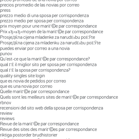
precios promedio de las novias por correo
press
prezzo medio di una sposa per corrispondenza
prezzo medio per sposa per corrispondenza
prix moyen pour une mariГ©e par correspondance
Prix вЂ‹вЂ‹moyen de la mariГ©e par correspondance
ProsjeДЌna cijena mladenke za narudЕѕbu poЕЎte
ProsjeДЌna cijena za mladenku za narudЕѕbu poЕЎte
puedes enviar por correo a una novia
punov
Qu'est-ce que la mariГ©e par correspondance?
qual ГЁ il miglior sito per sposa per corrispondenza
qual ГЁ la sposa per corrispondenza?
quality singles site login
que es novia de pedidos por correo
que es una novia por correo
Quelle mariГ©e par correspondance
Quels sont les meilleurs sites de mariГ©e par correspondance
rbnov
recensioni del sito web della sposa per corrispondenza
review
reviews
Revue de la mariГ©e par correspondance
Revue des sites des mariГ©es par correspondance
riktiga postorder brudhistorier