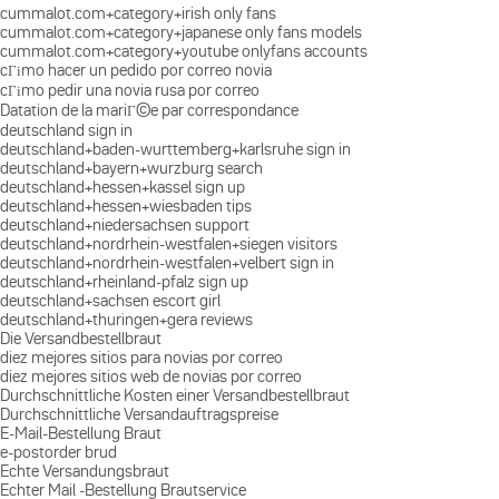
cummalot.com+category+irish only fans
cummalot.com+category+japanese only fans models
cummalot.com+category+youtube onlyfans accounts
cГіmo hacer un pedido por correo novia
cГіmo pedir una novia rusa por correo
Datation de la mariГ©e par correspondance
deutschland sign in
deutschland+baden-wurttemberg+karlsruhe sign in
deutschland+bayern+wurzburg search
deutschland+hessen+kassel sign up
deutschland+hessen+wiesbaden tips
deutschland+niedersachsen support
deutschland+nordrhein-westfalen+siegen visitors
deutschland+nordrhein-westfalen+velbert sign in
deutschland+rheinland-pfalz sign up
deutschland+sachsen escort girl
deutschland+thuringen+gera reviews
Die Versandbestellbraut
diez mejores sitios para novias por correo
diez mejores sitios web de novias por correo
Durchschnittliche Kosten einer Versandbestellbraut
Durchschnittliche Versandauftragspreise
E-Mail-Bestellung Braut
e-postorder brud
Echte Versandungsbraut
Echter Mail -Bestellung Brautservice