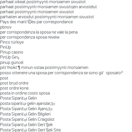
parhaat oikeat postimyynti morsiamen sivustot
parhaat postimyynti morsiamen sivustojen arvostelut
parhaat postimyynti morsiamen sivustot
parhaiten arvioidut postimyynti morsiamen sivustot
Pays des mariГ©es par correspondance
pbnov
per corrispondenza la sposa ne vale la pena
per corrispondenza sposa reveiw
Pinco türkiye
PinUp
Pinup casino
PinUp Giriş
pinup güncel
pitГ¤isikГ¶ minun ostaa postimyynti morsiamen
posso ottenere una sposa per corrispondenza se sono giГ sposato?
post
post brud ordre
post ordre kone
posta in ordine costo sposa
Posta SipariЕџi Gelin
posta sipariЕџi gelin ajanslarД±
Posta SipariЕџi Gelin AjansД±
Posta SipariЕџi Gelin Bilgileri
Posta SipariЕџi Gelin Craigslist
Posta SipariЕџi Gelin GerГ§ek
Posta SipariЕџi Gelin GerГ§ek Site