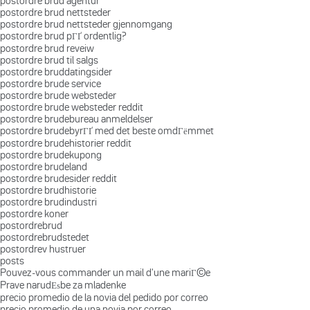
postordre brud agentur
postordre brud nettsteder
postordre brud nettsteder gjennomgang
postordre brud pГҐ ordentlig?
postordre brud reveiw
postordre brud til salgs
postordre bruddatingsider
postordre brude service
postordre brude websteder
postordre brude websteder reddit
postordre brudebureau anmeldelser
postordre brudebyrГҐ med det beste omdГёmmet
postordre brudehistorier reddit
postordre brudekupong
postordre brudeland
postordre brudesider reddit
postordre brudhistorie
postordre brudindustri
postordre koner
postordrebrud
postordrebrudstedet
postordrev hustruer
posts
Pouvez-vous commander un mail d'une mariГ©e
Prave narudЕѕbe za mladenke
precio promedio de la novia del pedido por correo
precio promedio de una novia por correo