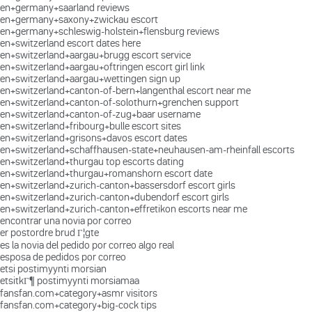
en+germany+saarland reviews
en+germany+saxony+zwickau escort
en+germany+schleswig-holstein+flensburg reviews
en+switzerland escort dates here
en+switzerland+aargau+brugg escort service
en+switzerland+aargau+oftringen escort girl link
en+switzerland+aargau+wettingen sign up
en+switzerland+canton-of-bern+langenthal escort near me
en+switzerland+canton-of-solothurn+grenchen support
en+switzerland+canton-of-zug+baar username
en+switzerland+fribourg+bulle escort sites
en+switzerland+grisons+davos escort dates
en+switzerland+schaffhausen-state+neuhausen-am-rheinfall escorts
en+switzerland+thurgau top escorts dating
en+switzerland+thurgau+romanshorn escort date
en+switzerland+zurich-canton+bassersdorf escort girls
en+switzerland+zurich-canton+dubendorf escort girls
en+switzerland+zurich-canton+effretikon escorts near me
encontrar una novia por correo
er postordre brud Г¦gte
es la novia del pedido por correo algo real
esposa de pedidos por correo
etsi postimyynti morsian
etsitkГ¶ postimyynti morsiamaa
fansfan.com+category+asmr visitors
fansfan.com+category+big-cock tips