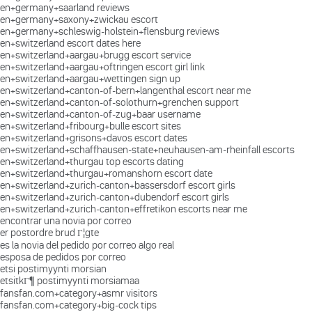
en+germany+saarland reviews
en+germany+saxony+zwickau escort
en+germany+schleswig-holstein+flensburg reviews
en+switzerland escort dates here
en+switzerland+aargau+brugg escort service
en+switzerland+aargau+oftringen escort girl link
en+switzerland+aargau+wettingen sign up
en+switzerland+canton-of-bern+langenthal escort near me
en+switzerland+canton-of-solothurn+grenchen support
en+switzerland+canton-of-zug+baar username
en+switzerland+fribourg+bulle escort sites
en+switzerland+grisons+davos escort dates
en+switzerland+schaffhausen-state+neuhausen-am-rheinfall escorts
en+switzerland+thurgau top escorts dating
en+switzerland+thurgau+romanshorn escort date
en+switzerland+zurich-canton+bassersdorf escort girls
en+switzerland+zurich-canton+dubendorf escort girls
en+switzerland+zurich-canton+effretikon escorts near me
encontrar una novia por correo
er postordre brud Г¦gte
es la novia del pedido por correo algo real
esposa de pedidos por correo
etsi postimyynti morsian
etsitkГ¶ postimyynti morsiamaa
fansfan.com+category+asmr visitors
fansfan.com+category+big-cock tips