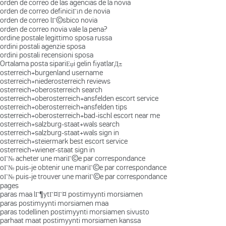
orden de correo de las agencias de la novia
orden de correo definiciГіn de novia
orden de correo lГ©sbico novia
orden de correo novia vale la pena?
ordine postale legittimo sposa russa
ordini postali agenzie sposa
ordini postali recensioni sposa
Ortalama posta sipariЕџi gelin fiyatlarД±
osterreich+burgenland username
osterreich+niederosterreich reviews
osterreich+oberosterreich search
osterreich+oberosterreich+ansfelden escort service
osterreich+oberosterreich+ansfelden tips
osterreich+oberosterreich+bad-ischl escort near me
osterreich+salzburg-staat+wals search
osterreich+salzburg-staat+wals sign in
osterreich+steiermark best escort service
osterreich+wiener-staat sign in
oГ№ acheter une mariГ©e par correspondance
oГ№ puis-je obtenir une mariГ©e par correspondance
oГ№ puis-je trouver une mariГ©e par correspondance
pages
paras maa lГ¶ytГ¤Г¤ postimyynti morsiamen
paras postimyynti morsiamen maa
paras todellinen postimyynti morsiamen sivusto
parhaat maat postimyynti morsiamen kanssa