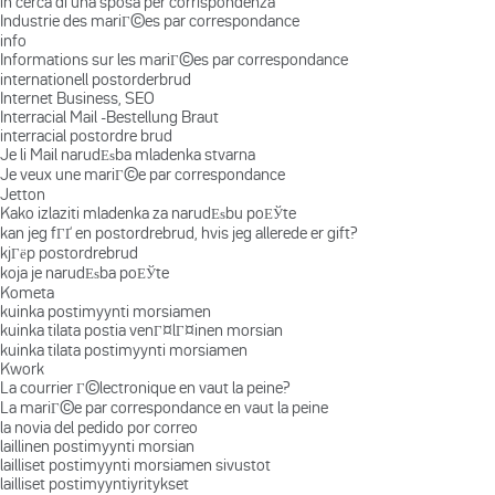
in cerca di una sposa per corrispondenza
Industrie des mariГ©es par correspondance
info
Informations sur les mariГ©es par correspondance
internationell postorderbrud
Internet Business, SEO
Interracial Mail -Bestellung Braut
interracial postordre brud
Je li Mail narudЕѕba mladenka stvarna
Je veux une mariГ©e par correspondance
Jetton
Kako izlaziti mladenka za narudЕѕbu poЕЎte
kan jeg fГҐ en postordrebrud, hvis jeg allerede er gift?
kjГёp postordrebrud
koja je narudЕѕba poЕЎte
Kometa
kuinka postimyynti morsiamen
kuinka tilata postia venГ¤lГ¤inen morsian
kuinka tilata postimyynti morsiamen
Kwork
La courrier Г©lectronique en vaut la peine?
La mariГ©e par correspondance en vaut la peine
la novia del pedido por correo
laillinen postimyynti morsian
lailliset postimyynti morsiamen sivustot
lailliset postimyyntiyritykset