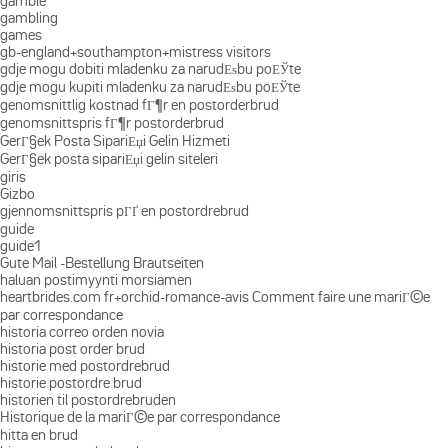
gamble
gambling
games
gb-england+southampton+mistress visitors
gdje mogu dobiti mladenku za narudЕѕbu poЕЎte
gdje mogu kupiti mladenku za narudЕѕbu poЕЎte
genomsnittlig kostnad fГ¶r en postorderbrud
genomsnittspris fГ¶r postorderbrud
GerГ§ek Posta SipariЕџi Gelin Hizmeti
GerГ§ek posta sipariЕџi gelin siteleri
giris
Gizbo
gjennomsnittspris pГҐ en postordrebrud
guide
guide1
Gute Mail -Bestellung Brautseiten
haluan postimyynti morsiamen
heartbrides.com fr+orchid-romance-avis Comment faire une mariГ©e
par correspondance
historia correo orden novia
historia post order brud
historie med postordrebrud
historie postordre brud
historien til postordrebruden
Historique de la mariГ©e par correspondance
hitta en brud