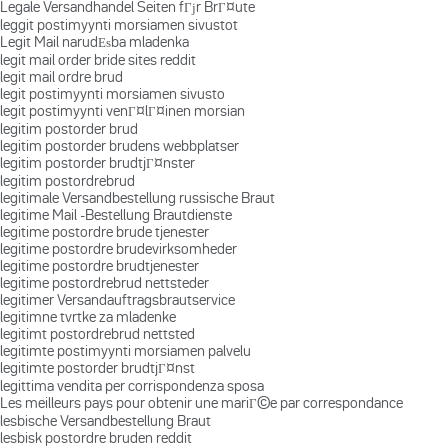
Legale Versandhandel Seiten fГјr BrГ¤ute
leggit postimyynti morsiamen sivustot
Legit Mail narudЕѕba mladenka
legit mail order bride sites reddit
legit mail ordre brud
legit postimyynti morsiamen sivusto
legit postimyynti venГ¤lГ¤inen morsian
legitim postorder brud
legitim postorder brudens webbplatser
legitim postorder brudtjГ¤nster
legitim postordrebrud
legitimale Versandbestellung russische Braut
legitime Mail -Bestellung Brautdienste
legitime postordre brude tjenester
legitime postordre brudevirksomheder
legitime postordre brudtjenester
legitime postordrebrud nettsteder
legitimer Versandauftragsbrautservice
legitimne tvrtke za mladenke
legitimt postordrebrud nettsted
legitimte postimyynti morsiamen palvelu
legitimte postorder brudtjГ¤nst
legittima vendita per corrispondenza sposa
Les meilleurs pays pour obtenir une mariГ©e par correspondance
lesbische Versandbestellung Braut
lesbisk postordre bruden reddit