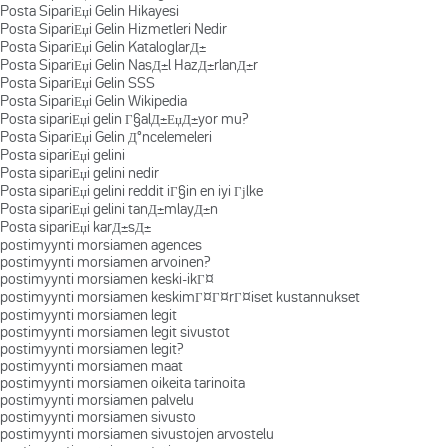
Posta SipariЕџi Gelin Hikayesi
Posta SipariЕџi Gelin Hizmetleri Nedir
Posta SipariЕџi Gelin KataloglarД±
Posta SipariЕџi Gelin NasД±l HazД±rlanД±r
Posta SipariЕџi Gelin SSS
Posta SipariЕџi Gelin Wikipedia
Posta sipariЕџi gelin Г§alД±ЕџД±yor mu?
Posta SipariЕџi Gelin Д°ncelemeleri
Posta sipariЕџi gelini
Posta sipariЕџi gelini nedir
Posta sipariЕџi gelini reddit iГ§in en iyi Гјlke
Posta sipariЕџi gelini tanД±mlayД±n
Posta sipariЕџi karД±sД±
postimyynti morsiamen agences
postimyynti morsiamen arvoinen?
postimyynti morsiamen keski-ikГ¤
postimyynti morsiamen keskimГ¤Г¤rГ¤iset kustannukset
postimyynti morsiamen legit
postimyynti morsiamen legit sivustot
postimyynti morsiamen legit?
postimyynti morsiamen maat
postimyynti morsiamen oikeita tarinoita
postimyynti morsiamen palvelu
postimyynti morsiamen sivusto
postimyynti morsiamen sivustojen arvostelu