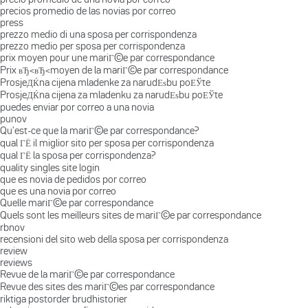
precios promedio de las novias por correo
press
prezzo medio di una sposa per corrispondenza
prezzo medio per sposa per corrispondenza
prix moyen pour une mariГ©e par correspondance
Prix вЂ‹вЂ‹moyen de la mariГ©e par correspondance
ProsjeДЌna cijena mladenke za narudЕѕbu poЕЎte
ProsjeДЌna cijena za mladenku za narudЕѕbu poЕЎte
puedes enviar por correo a una novia
punov
Qu'est-ce que la mariГ©e par correspondance?
qual ГЁ il miglior sito per sposa per corrispondenza
qual ГЁ la sposa per corrispondenza?
quality singles site login
que es novia de pedidos por correo
que es una novia por correo
Quelle mariГ©e par correspondance
Quels sont les meilleurs sites de mariГ©e par correspondance
rbnov
recensioni del sito web della sposa per corrispondenza
review
reviews
Revue de la mariГ©e par correspondance
Revue des sites des mariГ©es par correspondance
riktiga postorder brudhistorier