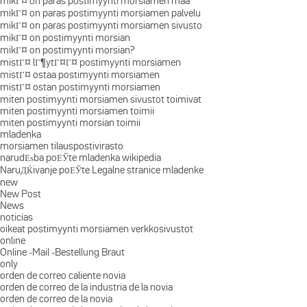
mikГ¤ on paras postimyynti morsiamen maa
mikГ¤ on paras postimyynti morsiamen palvelu
mikГ¤ on paras postimyynti morsiamen sivusto
mikГ¤ on postimyynti morsian
mikГ¤ on postimyynti morsian?
mistГ¤ lГ¶ytГ¤Г¤ postimyynti morsiamen
mistГ¤ ostaa postimyynti morsiamen
mistГ¤ ostan postimyynti morsiamen
miten postimyynti morsiamen sivustot toimivat
miten postimyynti morsiamen toimii
miten postimyynti morsian toimii
mladenka
morsiamen tilauspostivirasto
narudЕѕba poЕЎte mladenka wikipedia
NaruДЌivanje poЕЎte Legalne stranice mladenke
new
New Post
News
noticias
oikeat postimyynti morsiamen verkkosivustot
online
Online -Mail -Bestellung Braut
only
orden de correo caliente novia
orden de correo de la industria de la novia
orden de correo de la novia