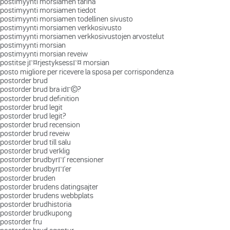
postimyynti morsiamen tarina
postimyynti morsiamen tiedot
postimyynti morsiamen todellinen sivusto
postimyynti morsiamen verkkosivusto
postimyynti morsiamen verkkosivustojen arvostelut
postimyynti morsian
postimyynti morsian reveiw
postitse jГ¤rjestyksessГ¤ morsian
posto migliore per ricevere la sposa per corrispondenza
postorder brud
postorder brud bra idГ©?
postorder brud definition
postorder brud legit
postorder brud legit?
postorder brud recension
postorder brud reveiw
postorder brud till salu
postorder brud verklig
postorder brudbyrГҐ recensioner
postorder brudbyrГҐer
postorder bruden
postorder brudens datingsajter
postorder brudens webbplats
postorder brudhistoria
postorder brudkupong
postorder fru