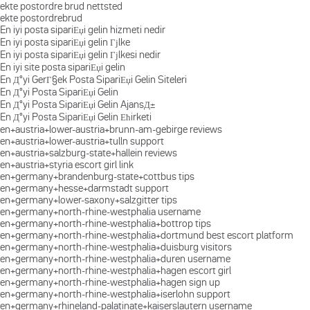
ekte postordre brud nettsted
ekte postordrebrud
En iyi posta sipariЕџi gelin hizmeti nedir
En iyi posta sipariЕџi gelin Гјlke
En iyi posta sipariЕџi gelin Гјlkesi nedir
En iyi site posta sipariЕџi gelin
En Д°yi GerГ§ek Posta SipariЕџi Gelin Siteleri
En Д°yi Posta SipariЕџi Gelin
En Д°yi Posta SipariЕџi Gelin AjansД±
En Д°yi Posta SipariЕџi Gelin Ећirketi
en+austria+lower-austria+brunn-am-gebirge reviews
en+austria+lower-austria+tulln support
en+austria+salzburg-state+hallein reviews
en+austria+styria escort girl link
en+germany+brandenburg-state+cottbus tips
en+germany+hesse+darmstadt support
en+germany+lower-saxony+salzgitter tips
en+germany+north-rhine-westphalia username
en+germany+north-rhine-westphalia+bottrop tips
en+germany+north-rhine-westphalia+dortmund best escort platform
en+germany+north-rhine-westphalia+duisburg visitors
en+germany+north-rhine-westphalia+duren username
en+germany+north-rhine-westphalia+hagen escort girl
en+germany+north-rhine-westphalia+hagen sign up
en+germany+north-rhine-westphalia+iserlohn support
en+germany+rhineland-palatinate+kaiserslautern username