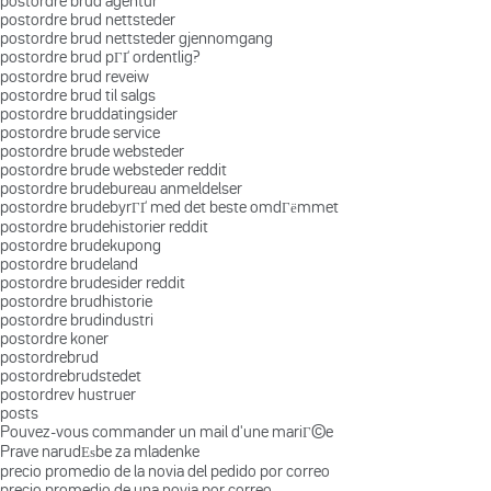
postordre brud agentur
postordre brud nettsteder
postordre brud nettsteder gjennomgang
postordre brud pГҐ ordentlig?
postordre brud reveiw
postordre brud til salgs
postordre bruddatingsider
postordre brude service
postordre brude websteder
postordre brude websteder reddit
postordre brudebureau anmeldelser
postordre brudebyrГҐ med det beste omdГёmmet
postordre brudehistorier reddit
postordre brudekupong
postordre brudeland
postordre brudesider reddit
postordre brudhistorie
postordre brudindustri
postordre koner
postordrebrud
postordrebrudstedet
postordrev hustruer
posts
Pouvez-vous commander un mail d'une mariГ©e
Prave narudЕѕbe za mladenke
precio promedio de la novia del pedido por correo
precio promedio de una novia por correo