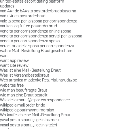
united-states escort dating platform
updates
vad Ã¤r de bÃ¤sta postorderbrudplatserna
vad Г¤r en postorderbrud
vale la pena per la sposa per corrispondenza
var kan jag fГҐ en postorderbrud
vendita per corrispondenza online sposa
vendita per corrispondenza servizi per la sposa
vendita per corrispondenza sposa
vera storia della sposa per corrispondenza
wahre Mail -Bestellung Brautgeschichten
want
want app review
want site review
Was ist eine Mail -Bestellung Braut
Was ist Versandbestellbraut
Web stranica mladenke Real Mail narudЕѕbe
websites free
wie man beauftragte Braut
wie man eine Braut bestellt
Wiki de la mariГ©e par correspondance
wikipedia mail order bride
wikipedia postimyynti morsian
Wo kaufe ich eine Mail -Bestellung Braut
yasal posta sipariЕџi gelin hizmeti
yasal posta sipariЕџi gelin siteleri