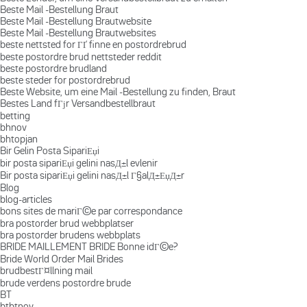
Beste Mail -Bestellung Braut
Beste Mail -Bestellung Brautwebsite
Beste Mail -Bestellung Brautwebsites
beste nettsted for ГҐ finne en postordrebrud
beste postordre brud nettsteder reddit
beste postordre brudland
beste steder for postordrebrud
Beste Website, um eine Mail -Bestellung zu finden, Braut
Bestes Land fГјr Versandbestellbraut
betting
bhnov
bhtopjan
Bir Gelin Posta SipariЕџi
bir posta sipariЕџi gelini nasД±l evlenir
Bir posta sipariЕџi gelini nasД±l Г§alД±ЕџД±r
Blog
blog-articles
bons sites de mariГ©e par correspondance
bra postorder brud webbplatser
bra postorder brudens webbplats
BRIDE MAILLEMENT BRIDE Bonne idГ©e?
Bride World Order Mail Brides
brudbestГ¤llning mail
brude verdens postordre brude
BT
btbtnov