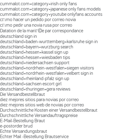
cummalot.com+category+irish only fans
cummalot.com+category+japanese only fans models
cummalot.com+category+youtube onlyfans accounts
cГіmo hacer un pedido por correo novia
cГіmo pedir una novia rusa por correo
Datation de la mariГ©e par correspondance
deutschland sign in
deutschland+baden-wurttemberg+karlsruhe sign in
deutschland+bayern+wurzburg search
deutschland+hessen+kassel sign up
deutschland+hessen+wiesbaden tips
deutschland+niedersachsen support
deutschland+nordrhein-westfalen+siegen visitors
deutschland+nordrhein-westfalen+velbert sign in
deutschland+rheinland-pfalz sign up
deutschland+sachsen escort girl
deutschland+thuringen+gera reviews
Die Versandbestellbraut
diez mejores sitios para novias por correo
diez mejores sitios web de novias por correo
Durchschnittliche Kosten einer Versandbestellbraut
Durchschnittliche Versandauftragspreise
E-Mail-Bestellung Braut
e-postorder brud
Echte Versandungsbraut
Echter Mail -Bestellung Brautservice