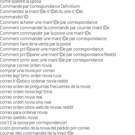
come spedire la sposa
Commande par correspondance Definitiom
Commandez la mariГ©e rГ©el du site rГ©el
commanditГ©
Comment acheter une mariГ©e par correspondance
Comment commander la commande par courrier mariГ©e
Comment commander par la poste une mariГ©e
Comment commander une mariГ©e par correspondance
Comment faire de la vente par la poste
Comment prГ©parer une mariГ©e par correspondance
Comment prГ©parer une mariГ©e par correspondance Reddit
Comment sortir avec une mariГ©e par correspondance
comprar correo orden novia
comprar una novia por correo
correo legГ­timo orden novia rusa
correo lГ©sbico ordenar novia reddit
correo orden de preguntas frecuentes de la novia
correo orden novia legГ­tima
correo orden novia real
correo orden novia sitio real
correo orden sitios web de novias reddit
correo para ordenar novia
correo-pedido-novia
cos'ГЁ la sposa per corrispondenza?
costo promedio de la novia del pedido por correo
courrier des commandes de la mariГ©e