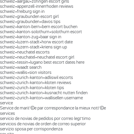
schweiz+aargau+zofingen escort girls
schweiz+appenzell-innerrhoden reviews
schweiz+freiburg sign in
schweiz+graubunden escort girl
schweiz+graubunden+davos tips
schweiz+kanton-bern+bern escort buchen
schweiz+kanton-solothurn+solothurn escort
schweiz+kanton-zug+baar sign in
schweiz+luzern-stadt+horw escort date
schweiz+luzern-stadt+kriens sign up
schweiz+neuchatel escorts
schweiz+neuchatel+neuchatel escort girl
schweiz+tessin+lugano best escort dates here
schweiz+waadt search
schweiz+wallis+sion visitors
schweiz+zurich-kanton+adliswil escorts
schweiz+zurich-kanton+kloten reviews
schweiz+zurich-kanton+kloten tips
schweiz+zurich-kanton+kusnacht nutten finden
schweiz+zurich-kanton+wallisellen username
service
Service de mariГ©e par correspondance la mieux notГ©e
services
servicio de novias de pedidos por correo legГ­timo
servicios de novias de orden de correo superior
servizio sposa per corrispondenza
sex site