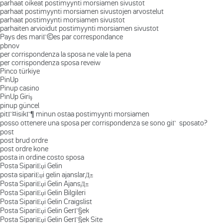
parhaat oikeat postimyynti morsiamen sivustot
parhaat postimyynti morsiamen sivustojen arvostelut
parhaat postimyynti morsiamen sivustot
parhaiten arvioidut postimyynti morsiamen sivustot
Pays des mariГ©es par correspondance
pbnov
per corrispondenza la sposa ne vale la pena
per corrispondenza sposa reveiw
Pinco türkiye
PinUp
Pinup casino
PinUp Giriş
pinup güncel
pitГ¤isikГ¶ minun ostaa postimyynti morsiamen
posso ottenere una sposa per corrispondenza se sono giГ sposato?
post
post brud ordre
post ordre kone
posta in ordine costo sposa
Posta SipariЕџi Gelin
posta sipariЕџi gelin ajanslarД±
Posta SipariЕџi Gelin AjansД±
Posta SipariЕџi Gelin Bilgileri
Posta SipariЕџi Gelin Craigslist
Posta SipariЕџi Gelin GerГ§ek
Posta SipariЕџi Gelin GerГ§ek Site