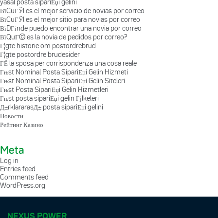
yasal posta sipariЕџi gelini
ВїCuГЎl es el mejor servicio de novias por correo
ВїCuГЎl es el mejor sitio para novias por correo
ВїDГіnde puedo encontrar una novia por correo
ВїQuГ© es la novia de pedidos por correo?
Г¦gte historie om postordrebrud
Г¦gte postordre brudesider
ГЁ la sposa per corrispondenza una cosa reale
Гњst Nominal Posta SipariЕџi Gelin Hizmeti
Гњst Nominal Posta SipariЕџi Gelin Siteleri
Гњst Posta SipariЕџi Gelin Hizmetleri
Гњst posta sipariЕџi gelin Гјlkeleri
Д±rklararasД± posta sipariЕџi gelini
Новости
Рейтинг Казино
Meta
Log in
Entries feed
Comments feed
WordPress.org
NEXUS POWER