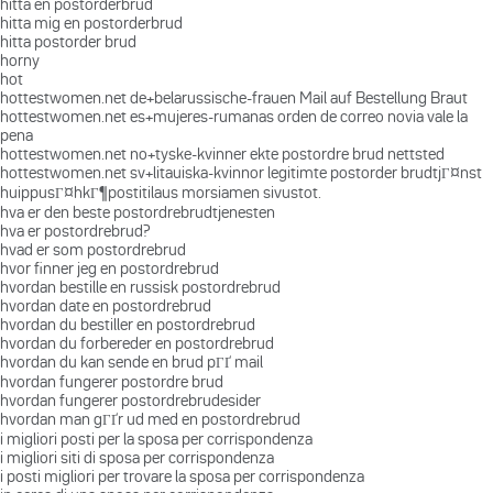
hitta en postorderbrud
hitta mig en postorderbrud
hitta postorder brud
horny
hot
hottestwomen.net de+belarussische-frauen Mail auf Bestellung Braut
hottestwomen.net es+mujeres-rumanas orden de correo novia vale la
pena
hottestwomen.net no+tyske-kvinner ekte postordre brud nettsted
hottestwomen.net sv+litauiska-kvinnor legitimte postorder brudtjГ¤nst
huippusГ¤hkГ¶postitilaus morsiamen sivustot.
hva er den beste postordrebrudtjenesten
hva er postordrebrud?
hvad er som postordrebrud
hvor finner jeg en postordrebrud
hvordan bestille en russisk postordrebrud
hvordan date en postordrebrud
hvordan du bestiller en postordrebrud
hvordan du forbereder en postordrebrud
hvordan du kan sende en brud pГҐ mail
hvordan fungerer postordre brud
hvordan fungerer postordrebrudesider
hvordan man gГҐr ud med en postordrebrud
i migliori posti per la sposa per corrispondenza
i migliori siti di sposa per corrispondenza
i posti migliori per trovare la sposa per corrispondenza