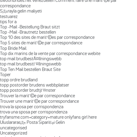
swoonbrides.net venezuelien Comment faire une mariГ©e par
correspondance
SД±rayla gelin maliyeti
testuarez
tips for a
Top -Mail -Bestellung Braut sitzt
Top -Mail -Brautnetz bestellen
Top 10 des sites de mariГ©es par correspondance
Top 5 sites de mariГ©e par correspondance
Top Bride Mail.
Top dix marins de la vente par correspondance webite
top mail brudbestÃ¤llningswebb
top mail brudbestГ¤llningswebb
Top Ten Mail bestellen Braut Site
Toper
topp ordre brudland
topp postorder brudens webbplatser
topp postorder brudtjГ¤nster
Trouver la mariГ©e par correspondance
Trouver une mariГ©e par correspondance
trova la sposa per corrispondenza
trova una sposa per corrispondenza
tryfansme.com+category+mature onlyfans girl here
UluslararasД± Posta SipariЕџi Gelin
uncategorised
Uncategorized