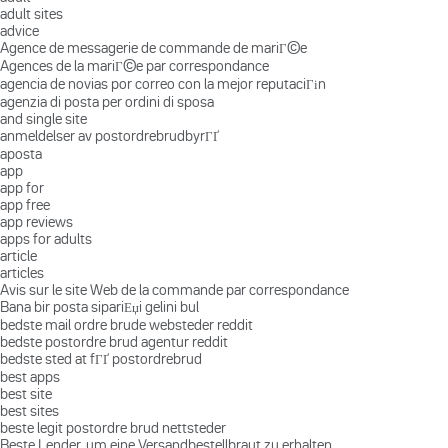
adult sites
advice
Agence de messagerie de commande de mariГ©e
Agences de la mariГ©e par correspondance
agencia de novias por correo con la mejor reputaciГіn
agenzia di posta per ordini di sposa
and single site
anmeldelser av postordrebrudbyrГҐ
aposta
app
app for
app free
app reviews
apps for adults
article
articles
Avis sur le site Web de la commande par correspondance
Bana bir posta sipariЕџi gelini bul
bedste mail ordre brude websteder reddit
bedste postordre brud agentur reddit
bedste sted at fГҐ postordrebrud
best apps
best site
best sites
beste legit postordre brud nettsteder
Beste Lender, um eine Versandbestellbraut zu erhalten