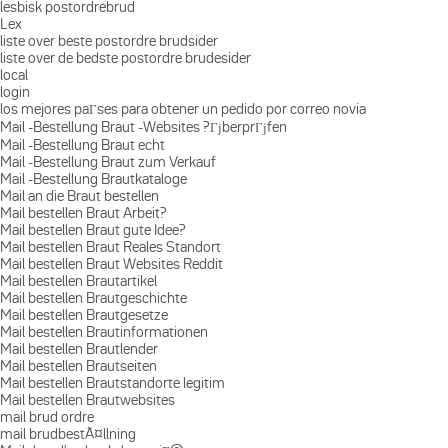
lesbisk postordrebrud
Lex
liste over beste postordre brudsider
liste over de bedste postordre brudesider
local
login
los mejores paГ­ses para obtener un pedido por correo novia
Mail -Bestellung Braut -Websites ?ГјberprГјfen
Mail -Bestellung Braut echt
Mail -Bestellung Braut zum Verkauf
Mail -Bestellung Brautkataloge
Mail an die Braut bestellen
Mail bestellen Braut Arbeit?
Mail bestellen Braut gute Idee?
Mail bestellen Braut Reales Standort
Mail bestellen Braut Websites Reddit
Mail bestellen Brautartikel
Mail bestellen Brautgeschichte
Mail bestellen Brautgesetze
Mail bestellen Brautinformationen
Mail bestellen Brautlender
Mail bestellen Brautseiten
Mail bestellen Brautstandorte legitim
Mail bestellen Brautwebsites
mail brud ordre
mail brudbestÃ¤llning