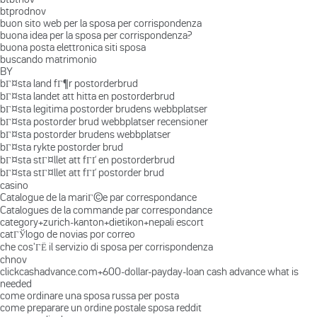
btprodnov
buon sito web per la sposa per corrispondenza
buona idea per la sposa per corrispondenza?
buona posta elettronica siti sposa
buscando matrimonio
BY
bГ¤sta land fГ¶r postorderbrud
bГ¤sta landet att hitta en postorderbrud
bГ¤sta legitima postorder brudens webbplatser
bГ¤sta postorder brud webbplatser recensioner
bГ¤sta postorder brudens webbplatser
bГ¤sta rykte postorder brud
bГ¤sta stГ¤llet att fГҐ en postorderbrud
bГ¤sta stГ¤llet att fГҐ postorder brud
casino
Catalogue de la mariГ©e par correspondance
Catalogues de la commande par correspondance
category+zurich-kanton+dietikon+nepali escort
catГЎlogo de novias por correo
che cos'ГЁ il servizio di sposa per corrispondenza
chnov
clickcashadvance.com+600-dollar-payday-loan cash advance what is
needed
come ordinare una sposa russa per posta
come preparare un ordine postale sposa reddit