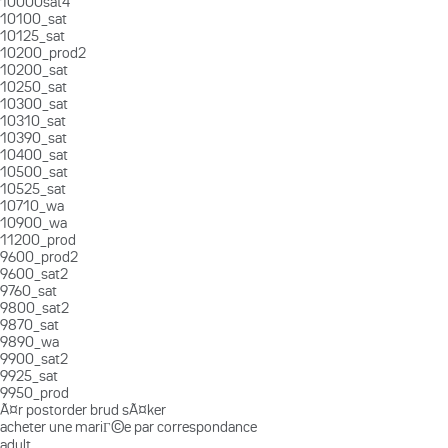
10000sat4
10100_sat
10125_sat
10200_prod2
10200_sat
10250_sat
10300_sat
10310_sat
10390_sat
10400_sat
10500_sat
10525_sat
10710_wa
10900_wa
11200_prod
9600_prod2
9600_sat2
9760_sat
9800_sat2
9870_sat
9890_wa
9900_sat2
9925_sat
9950_prod
Ã¤r postorder brud sÃ¤ker
acheter une mariГ©e par correspondance
adult