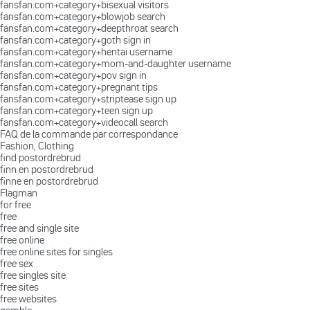
fansfan.com+category+bisexual visitors
fansfan.com+category+blowjob search
fansfan.com+category+deepthroat search
fansfan.com+category+goth sign in
fansfan.com+category+hentai username
fansfan.com+category+mom-and-daughter username
fansfan.com+category+pov sign in
fansfan.com+category+pregnant tips
fansfan.com+category+striptease sign up
fansfan.com+category+teen sign up
fansfan.com+category+videocall search
FAQ de la commande par correspondance
Fashion, Clothing
find postordrebrud
finn en postordrebrud
finne en postordrebrud
Flagman
for free
free
free and single site
free online
free online sites for singles
free sex
free singles site
free sites
free websites