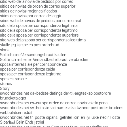
sitio web de la novia de pedidos por correo
sitios de novias de orden de correo superior
sitios de novias mejor calificados
sitios de novias por correo de leggit
sitios web de novias de pedidos por correo real
sito della sposa per corrispondenza legittima
sito della sposa per corrispondenza legittimo
sito della sposa per corrispondenza superiore
sito web della sposa per corrispondenza legittima
skulle jeg kjГёpe en postordrebrud
slots
Soll ich eine Versandungsbraut kaufen
Sollte ich mit einer Versandbestellbraut verabreden
sposa interrazziale per corrispondenza
sposa per corrispondenza calda
sposa per corrispondenza legittima
spose straniere
stories
Story
swoonbrides.net da+bedste-datingsider-til-aegteskab postordre
brudekataloger
swoonbrides.net es+europa orden de correo novia vale la pena
swoonbrides.net sv+hetaste-vietnamesiska-kvinnor postorder brudens
webbplatser reddit
swoonbrides.net tr+posta-siparisi-gelinler-icin-en-iyi-ulke-nedir Posta
SipariЕџi Gelin EndГјstrisi