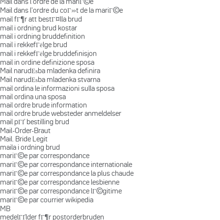
Mail dans l'ordre de la mariГ©e
Mail dans l'ordre du coГ»t de la mariГ©e
mail fГ¶r att bestГ¤lla brud
mail i ordning brud kostar
mail i ordning bruddefinition
mail i rekkefГёlge brud
mail i rekkefГёlge bruddefinisjon
mail in ordine definizione sposa
Mail narudЕѕba mladenka definira
Mail narudЕѕba mladenka stvarna
mail ordina le informazioni sulla sposa
mail ordina una sposa
mail ordre brude information
mail ordre brude websteder anmeldelser
mail pГҐ bestilling brud
Mail-Order-Braut
Mail. Bride Legit
maila i ordning brud
mariГ©e par correspondance
mariГ©e par correspondance internationale
mariГ©e par correspondance la plus chaude
mariГ©e par correspondance lesbienne
mariГ©e par correspondance lГ©gitime
mariГ©e par courrier wikipedia
MB
medelГҐlder fГ¶r postorderbruden