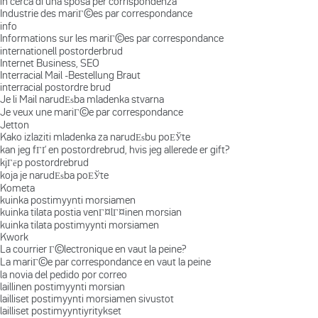
in cerca di una sposa per corrispondenza
Industrie des mariГ©es par correspondance
info
Informations sur les mariГ©es par correspondance
internationell postorderbrud
Internet Business, SEO
Interracial Mail -Bestellung Braut
interracial postordre brud
Je li Mail narudЕѕba mladenka stvarna
Je veux une mariГ©e par correspondance
Jetton
Kako izlaziti mladenka za narudЕѕbu poЕЎte
kan jeg fГҐ en postordrebrud, hvis jeg allerede er gift?
kjГёp postordrebrud
koja je narudЕѕba poЕЎte
Kometa
kuinka postimyynti morsiamen
kuinka tilata postia venГ¤lГ¤inen morsian
kuinka tilata postimyynti morsiamen
Kwork
La courrier Г©lectronique en vaut la peine?
La mariГ©e par correspondance en vaut la peine
la novia del pedido por correo
laillinen postimyynti morsian
lailliset postimyynti morsiamen sivustot
lailliset postimyyntiyritykset