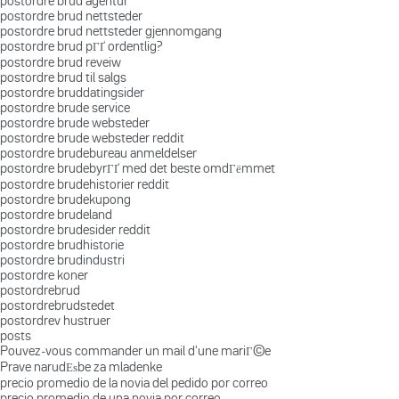
postordre brud agentur
postordre brud nettsteder
postordre brud nettsteder gjennomgang
postordre brud pГҐ ordentlig?
postordre brud reveiw
postordre brud til salgs
postordre bruddatingsider
postordre brude service
postordre brude websteder
postordre brude websteder reddit
postordre brudebureau anmeldelser
postordre brudebyrГҐ med det beste omdГёmmet
postordre brudehistorier reddit
postordre brudekupong
postordre brudeland
postordre brudesider reddit
postordre brudhistorie
postordre brudindustri
postordre koner
postordrebrud
postordrebrudstedet
postordrev hustruer
posts
Pouvez-vous commander un mail d'une mariГ©e
Prave narudЕѕbe za mladenke
precio promedio de la novia del pedido por correo
precio promedio de una novia por correo