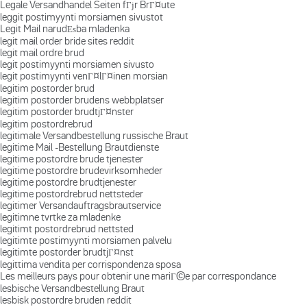
Legale Versandhandel Seiten fГјr BrГ¤ute
leggit postimyynti morsiamen sivustot
Legit Mail narudЕѕba mladenka
legit mail order bride sites reddit
legit mail ordre brud
legit postimyynti morsiamen sivusto
legit postimyynti venГ¤lГ¤inen morsian
legitim postorder brud
legitim postorder brudens webbplatser
legitim postorder brudtjГ¤nster
legitim postordrebrud
legitimale Versandbestellung russische Braut
legitime Mail -Bestellung Brautdienste
legitime postordre brude tjenester
legitime postordre brudevirksomheder
legitime postordre brudtjenester
legitime postordrebrud nettsteder
legitimer Versandauftragsbrautservice
legitimne tvrtke za mladenke
legitimt postordrebrud nettsted
legitimte postimyynti morsiamen palvelu
legitimte postorder brudtjГ¤nst
legittima vendita per corrispondenza sposa
Les meilleurs pays pour obtenir une mariГ©e par correspondance
lesbische Versandbestellung Braut
lesbisk postordre bruden reddit