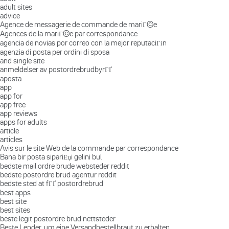
adult sites
advice
Agence de messagerie de commande de mariГ©e
Agences de la mariГ©e par correspondance
agencia de novias por correo con la mejor reputaciГіn
agenzia di posta per ordini di sposa
and single site
anmeldelser av postordrebrudbyrГҐ
aposta
app
app for
app free
app reviews
apps for adults
article
articles
Avis sur le site Web de la commande par correspondance
Bana bir posta sipariЕџi gelini bul
bedste mail ordre brude websteder reddit
bedste postordre brud agentur reddit
bedste sted at fГҐ postordrebrud
best apps
best site
best sites
beste legit postordre brud nettsteder
Beste Lender, um eine Versandbestellbraut zu erhalten