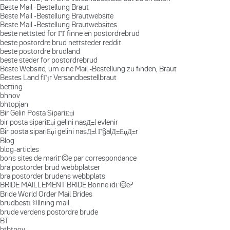
Beste Mail -Bestellung Braut
Beste Mail -Bestellung Brautwebsite
Beste Mail -Bestellung Brautwebsites
beste nettsted for ГҐ finne en postordrebrud
beste postordre brud nettsteder reddit
beste postordre brudland
beste steder for postordrebrud
Beste Website, um eine Mail -Bestellung zu finden, Braut
Bestes Land fГјr Versandbestellbraut
betting
bhnov
bhtopjan
Bir Gelin Posta SipariЕџi
bir posta sipariЕџi gelini nasД±l evlenir
Bir posta sipariЕџi gelini nasД±l Г§alД±ЕџД±r
Blog
blog-articles
bons sites de mariГ©e par correspondance
bra postorder brud webbplatser
bra postorder brudens webbplats
BRIDE MAILLEMENT BRIDE Bonne idГ©e?
Bride World Order Mail Brides
brudbestГ¤llning mail
brude verdens postordre brude
BT
btbtnov