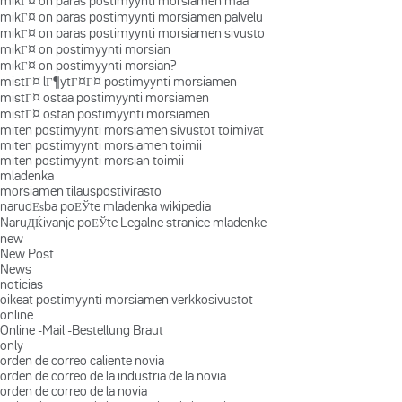
mikГ¤ on paras postimyynti morsiamen maa
mikГ¤ on paras postimyynti morsiamen palvelu
mikГ¤ on paras postimyynti morsiamen sivusto
mikГ¤ on postimyynti morsian
mikГ¤ on postimyynti morsian?
mistГ¤ lГ¶ytГ¤Г¤ postimyynti morsiamen
mistГ¤ ostaa postimyynti morsiamen
mistГ¤ ostan postimyynti morsiamen
miten postimyynti morsiamen sivustot toimivat
miten postimyynti morsiamen toimii
miten postimyynti morsian toimii
mladenka
morsiamen tilauspostivirasto
narudЕѕba poЕЎte mladenka wikipedia
NaruДЌivanje poЕЎte Legalne stranice mladenke
new
New Post
News
noticias
oikeat postimyynti morsiamen verkkosivustot
online
Online -Mail -Bestellung Braut
only
orden de correo caliente novia
orden de correo de la industria de la novia
orden de correo de la novia