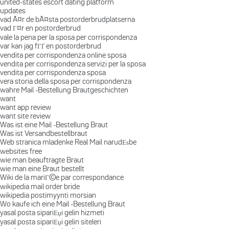
united-states escort dating platform
updates
vad Ã¤r de bÃ¤sta postorderbrudplatserna
vad Г¤r en postorderbrud
vale la pena per la sposa per corrispondenza
var kan jag fГҐ en postorderbrud
vendita per corrispondenza online sposa
vendita per corrispondenza servizi per la sposa
vendita per corrispondenza sposa
vera storia della sposa per corrispondenza
wahre Mail -Bestellung Brautgeschichten
want
want app review
want site review
Was ist eine Mail -Bestellung Braut
Was ist Versandbestellbraut
Web stranica mladenke Real Mail narudЕѕbe
websites free
wie man beauftragte Braut
wie man eine Braut bestellt
Wiki de la mariГ©e par correspondance
wikipedia mail order bride
wikipedia postimyynti morsian
Wo kaufe ich eine Mail -Bestellung Braut
yasal posta sipariЕџi gelin hizmeti
yasal posta sipariЕџi gelin siteleri