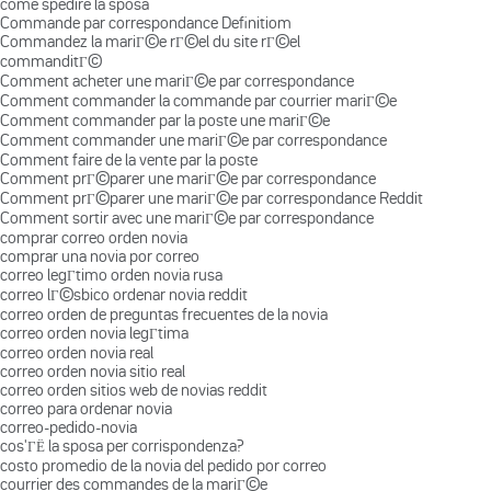
come spedire la sposa
Commande par correspondance Definitiom
Commandez la mariГ©e rГ©el du site rГ©el
commanditГ©
Comment acheter une mariГ©e par correspondance
Comment commander la commande par courrier mariГ©e
Comment commander par la poste une mariГ©e
Comment commander une mariГ©e par correspondance
Comment faire de la vente par la poste
Comment prГ©parer une mariГ©e par correspondance
Comment prГ©parer une mariГ©e par correspondance Reddit
Comment sortir avec une mariГ©e par correspondance
comprar correo orden novia
comprar una novia por correo
correo legГ­timo orden novia rusa
correo lГ©sbico ordenar novia reddit
correo orden de preguntas frecuentes de la novia
correo orden novia legГ­tima
correo orden novia real
correo orden novia sitio real
correo orden sitios web de novias reddit
correo para ordenar novia
correo-pedido-novia
cos'ГЁ la sposa per corrispondenza?
costo promedio de la novia del pedido por correo
courrier des commandes de la mariГ©e