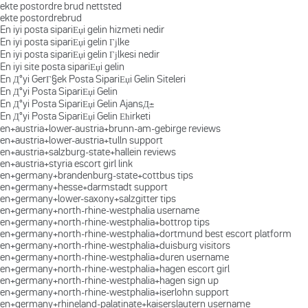
ekte postordre brud nettsted
ekte postordrebrud
En iyi posta sipariЕџi gelin hizmeti nedir
En iyi posta sipariЕџi gelin Гјlke
En iyi posta sipariЕџi gelin Гјlkesi nedir
En iyi site posta sipariЕџi gelin
En Д°yi GerГ§ek Posta SipariЕџi Gelin Siteleri
En Д°yi Posta SipariЕџi Gelin
En Д°yi Posta SipariЕџi Gelin AjansД±
En Д°yi Posta SipariЕџi Gelin Ећirketi
en+austria+lower-austria+brunn-am-gebirge reviews
en+austria+lower-austria+tulln support
en+austria+salzburg-state+hallein reviews
en+austria+styria escort girl link
en+germany+brandenburg-state+cottbus tips
en+germany+hesse+darmstadt support
en+germany+lower-saxony+salzgitter tips
en+germany+north-rhine-westphalia username
en+germany+north-rhine-westphalia+bottrop tips
en+germany+north-rhine-westphalia+dortmund best escort platform
en+germany+north-rhine-westphalia+duisburg visitors
en+germany+north-rhine-westphalia+duren username
en+germany+north-rhine-westphalia+hagen escort girl
en+germany+north-rhine-westphalia+hagen sign up
en+germany+north-rhine-westphalia+iserlohn support
en+germany+rhineland-palatinate+kaiserslautern username