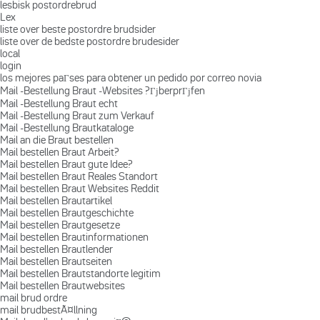
lesbisk postordrebrud
Lex
liste over beste postordre brudsider
liste over de bedste postordre brudesider
local
login
los mejores paГ­ses para obtener un pedido por correo novia
Mail -Bestellung Braut -Websites ?ГјberprГјfen
Mail -Bestellung Braut echt
Mail -Bestellung Braut zum Verkauf
Mail -Bestellung Brautkataloge
Mail an die Braut bestellen
Mail bestellen Braut Arbeit?
Mail bestellen Braut gute Idee?
Mail bestellen Braut Reales Standort
Mail bestellen Braut Websites Reddit
Mail bestellen Brautartikel
Mail bestellen Brautgeschichte
Mail bestellen Brautgesetze
Mail bestellen Brautinformationen
Mail bestellen Brautlender
Mail bestellen Brautseiten
Mail bestellen Brautstandorte legitim
Mail bestellen Brautwebsites
mail brud ordre
mail brudbestÃ¤llning