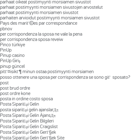
parhaat oikeat postimyynti morsiamen sivustot
parhaat postimyynti morsiamen sivustojen arvostelut
parhaat postimyynti morsiamen sivustot
parhaiten arvioidut postimyynti morsiamen sivustot
Pays des mariГ©es par correspondance
pbnov
per corrispondenza la sposa ne vale la pena
per corrispondenza sposa reveiw
Pinco türkiye
PinUp
Pinup casino
PinUp Giriş
pinup güncel
pitГ¤isikГ¶ minun ostaa postimyynti morsiamen
posso ottenere una sposa per corrispondenza se sono giГ sposato?
post
post brud ordre
post ordre kone
posta in ordine costo sposa
Posta SipariЕџi Gelin
posta sipariЕџi gelin ajanslarД±
Posta SipariЕџi Gelin AjansД±
Posta SipariЕџi Gelin Bilgileri
Posta SipariЕџi Gelin Craigslist
Posta SipariЕџi Gelin GerГ§ek
Posta SipariЕџi Gelin GerГ§ek Site