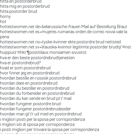
hitta en postorderbrud
hitta mig en postorderbrud
hitta postorder brud
horny
hot
hottestwomen.net de+belarussische-frauen Mail auf Bestellung Braut
hottestwomen.net es+mujeres-rumanas orden de correo novia vale la
pena
hottestwomen.net no+tyske-kvinner ekte postordre brud nettsted
hottestwomen.net sv+litauiska-kvinnor legitimte postorder brudtjГ¤nst
huippusГ¤hkГ¶postitilaus morsiamen sivustot.
hva er den beste postordrebrudtjenesten
hva er postordrebrud?
hvad er som postordrebrud
hvor finner jeg en postordrebrud
hvordan bestille en russisk postordrebrud
hvordan date en postordrebrud
hvordan du bestiller en postordrebrud
hvordan du forbereder en postordrebrud
hvordan du kan sende en brud pГҐ mail
hvordan fungerer postordre brud
hvordan fungerer postordrebrudesider
hvordan man gГҐr ud med en postordrebrud
i migliori posti per la sposa per corrispondenza
i migliori siti di sposa per corrispondenza
i posti migliori per trovare la sposa per corrispondenza