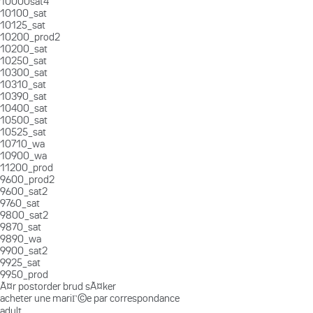
10000sat4
10100_sat
10125_sat
10200_prod2
10200_sat
10250_sat
10300_sat
10310_sat
10390_sat
10400_sat
10500_sat
10525_sat
10710_wa
10900_wa
11200_prod
9600_prod2
9600_sat2
9760_sat
9800_sat2
9870_sat
9890_wa
9900_sat2
9925_sat
9950_prod
Ã¤r postorder brud sÃ¤ker
acheter une mariГ©e par correspondance
adult