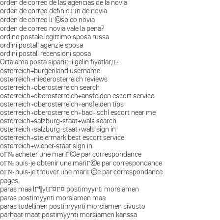
orden de correo de las agencias de la novia
orden de correo definiciГіn de novia
orden de correo lГ©sbico novia
orden de correo novia vale la pena?
ordine postale legittimo sposa russa
ordini postali agenzie sposa
ordini postali recensioni sposa
Ortalama posta sipariЕџi gelin fiyatlarД±
osterreich+burgenland username
osterreich+niederosterreich reviews
osterreich+oberosterreich search
osterreich+oberosterreich+ansfelden escort service
osterreich+oberosterreich+ansfelden tips
osterreich+oberosterreich+bad-ischl escort near me
osterreich+salzburg-staat+wals search
osterreich+salzburg-staat+wals sign in
osterreich+steiermark best escort service
osterreich+wiener-staat sign in
oГ№ acheter une mariГ©e par correspondance
oГ№ puis-je obtenir une mariГ©e par correspondance
oГ№ puis-je trouver une mariГ©e par correspondance
pages
paras maa lГ¶ytГ¤Г¤ postimyynti morsiamen
paras postimyynti morsiamen maa
paras todellinen postimyynti morsiamen sivusto
parhaat maat postimyynti morsiamen kanssa