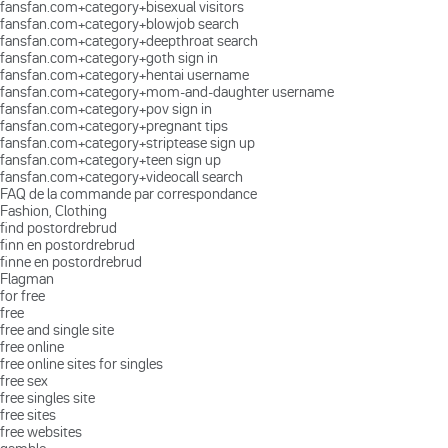
fansfan.com+category+bisexual visitors
fansfan.com+category+blowjob search
fansfan.com+category+deepthroat search
fansfan.com+category+goth sign in
fansfan.com+category+hentai username
fansfan.com+category+mom-and-daughter username
fansfan.com+category+pov sign in
fansfan.com+category+pregnant tips
fansfan.com+category+striptease sign up
fansfan.com+category+teen sign up
fansfan.com+category+videocall search
FAQ de la commande par correspondance
Fashion, Clothing
find postordrebrud
finn en postordrebrud
finne en postordrebrud
Flagman
for free
free
free and single site
free online
free online sites for singles
free sex
free singles site
free sites
free websites