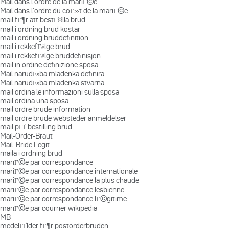
Mail dans l'ordre de la mariГ©e
Mail dans l'ordre du coГ»t de la mariГ©e
mail fГ¶r att bestГ¤lla brud
mail i ordning brud kostar
mail i ordning bruddefinition
mail i rekkefГёlge brud
mail i rekkefГёlge bruddefinisjon
mail in ordine definizione sposa
Mail narudЕѕba mladenka definira
Mail narudЕѕba mladenka stvarna
mail ordina le informazioni sulla sposa
mail ordina una sposa
mail ordre brude information
mail ordre brude websteder anmeldelser
mail pГҐ bestilling brud
Mail-Order-Braut
Mail. Bride Legit
maila i ordning brud
mariГ©e par correspondance
mariГ©e par correspondance internationale
mariГ©e par correspondance la plus chaude
mariГ©e par correspondance lesbienne
mariГ©e par correspondance lГ©gitime
mariГ©e par courrier wikipedia
MB
medelГҐlder fГ¶r postorderbruden