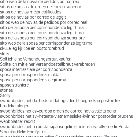
sitio web de la novia de pedidos por correo
sitios de novias de orden de correo superior
sitios de novias mejor calificados
sitios de novias por correo de leggit
sitios web de novias de pedidos por correo real
sito della sposa per corrispondenza legittima
sito della sposa per corrispondenza legittimo
sito della sposa per corrispondenza superiore
sito web della sposa per corrispondenza legittima
skulle jeg kjГёpe en postordrebrud
slots
Soll ich eine Versandungsbraut kaufen
Sollte ich mit einer Versandbestellbraut verabreden
sposa interrazziale per corrispondenza
sposa per corrispondenza calda
sposa per corrispondenza legittima
spose straniere
stories
Story
swoonbrides.net da+bedste-datingsider-til-aegteskab postordre
brudekataloger
swoonbrides.net es+europa orden de correo novia vale la pena
swoonbrides.net sv+hetaste-vietnamesiska-kvinnor postorder brudens
webbplatser reddit
swoonbrides.net tr+posta-siparisi-gelinler-icin-en-iyi-ulke-nedir Posta
SipariЕџi Gelin EndГјstrisi