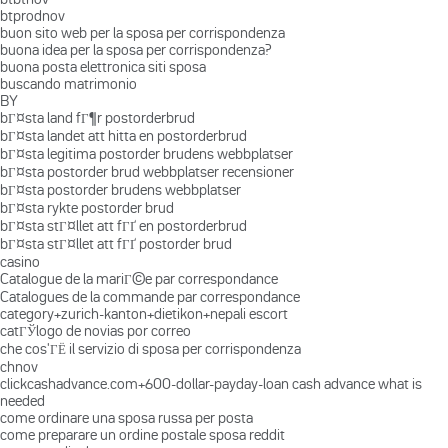
btprodnov
buon sito web per la sposa per corrispondenza
buona idea per la sposa per corrispondenza?
buona posta elettronica siti sposa
buscando matrimonio
BY
bГ¤sta land fГ¶r postorderbrud
bГ¤sta landet att hitta en postorderbrud
bГ¤sta legitima postorder brudens webbplatser
bГ¤sta postorder brud webbplatser recensioner
bГ¤sta postorder brudens webbplatser
bГ¤sta rykte postorder brud
bГ¤sta stГ¤llet att fГҐ en postorderbrud
bГ¤sta stГ¤llet att fГҐ postorder brud
casino
Catalogue de la mariГ©e par correspondance
Catalogues de la commande par correspondance
category+zurich-kanton+dietikon+nepali escort
catГЎlogo de novias por correo
che cos'ГЁ il servizio di sposa per corrispondenza
chnov
clickcashadvance.com+600-dollar-payday-loan cash advance what is
needed
come ordinare una sposa russa per posta
come preparare un ordine postale sposa reddit