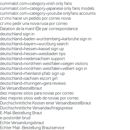
cummalot.com+category+irish only fans
cummalot.com+category+japanese only fans models
cummalot.com+category+youtube onlyfans accounts
cГіmo hacer un pedido por correo novia
cГіmo pedir una novia rusa por correo
Datation de la mariГ©e par correspondance
deutschland sign in
deutschland+baden-wurttemberg+karlsruhe sign in
deutschland+bayern+wurzburg search
deutschland+hessen+kassel sign up
deutschland+hessen+wiesbaden tips
deutschland+niedersachsen support
deutschland+nordrhein-westfalen+siegen visitors
deutschland+nordrhein-westfalen+velbert sign in
deutschland+rheinland-pfalz sign up
deutschland+sachsen escort girl
deutschland+thuringen+gera reviews
Die Versandbestellbraut
diez mejores sitios para novias por correo
diez mejores sitios web de novias por correo
Durchschnittliche Kosten einer Versandbestellbraut
Durchschnittliche Versandauftragspreise
E-Mail-Bestellung Braut
e-postorder brud
Echte Versandungsbraut
Echter Mail -Bestellung Brautservice