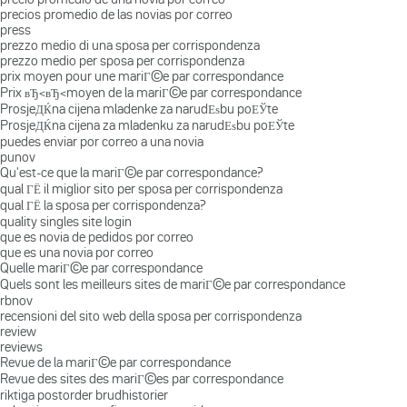
precios promedio de las novias por correo
press
prezzo medio di una sposa per corrispondenza
prezzo medio per sposa per corrispondenza
prix moyen pour une mariГ©e par correspondance
Prix вЂ‹вЂ‹moyen de la mariГ©e par correspondance
ProsjeДЌna cijena mladenke za narudЕѕbu poЕЎte
ProsjeДЌna cijena za mladenku za narudЕѕbu poЕЎte
puedes enviar por correo a una novia
punov
Qu'est-ce que la mariГ©e par correspondance?
qual ГЁ il miglior sito per sposa per corrispondenza
qual ГЁ la sposa per corrispondenza?
quality singles site login
que es novia de pedidos por correo
que es una novia por correo
Quelle mariГ©e par correspondance
Quels sont les meilleurs sites de mariГ©e par correspondance
rbnov
recensioni del sito web della sposa per corrispondenza
review
reviews
Revue de la mariГ©e par correspondance
Revue des sites des mariГ©es par correspondance
riktiga postorder brudhistorier