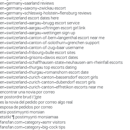
en+germany+saarland reviews
en+germany+saxony+zwickau escort
en+germany+schleswig-holstein+flensburg reviews
en+switzerland escort dates here
en+switzerland+aargau+brugg escort service
en+switzerland+aargau+oftringen escort girl link
en+switzerland+aargau+wettingen sign up
en+switzerland+canton-of-bern+langenthal escort near me
en+switzerland+canton-of-solothurn+grenchen support
en+switzerland+canton-of-zug+baar username
en+switzerland+fribourg+bulle escort sites
en+switzerland+grisons+davos escort dates
en+switzerland+schaffhausen-state+neuhausen-am-rheinfall escorts
en+switzerland+thurgau top escorts dating
en+switzerland+thurgau+romanshorn escort date
en+switzerland+zurich-canton+bassersdorf escort girls
en+switzerland+zurich-canton+dubendorf escort girls
en+switzerland+zurich-canton+effretikon escorts near me
encontrar una novia por correo
er postordre brud Г¦gte
es la novia del pedido por correo algo real
esposa de pedidos por correo
etsi postimyynti morsian
etsitkГ¶ postimyynti morsiamaa
fansfan.com+category+asmr visitors
fansfan.com+category+big-cock tips