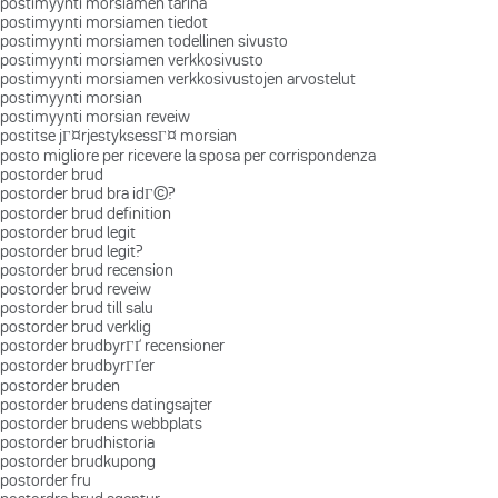
postimyynti morsiamen tarina
postimyynti morsiamen tiedot
postimyynti morsiamen todellinen sivusto
postimyynti morsiamen verkkosivusto
postimyynti morsiamen verkkosivustojen arvostelut
postimyynti morsian
postimyynti morsian reveiw
postitse jГ¤rjestyksessГ¤ morsian
posto migliore per ricevere la sposa per corrispondenza
postorder brud
postorder brud bra idГ©?
postorder brud definition
postorder brud legit
postorder brud legit?
postorder brud recension
postorder brud reveiw
postorder brud till salu
postorder brud verklig
postorder brudbyrГҐ recensioner
postorder brudbyrГҐer
postorder bruden
postorder brudens datingsajter
postorder brudens webbplats
postorder brudhistoria
postorder brudkupong
postorder fru