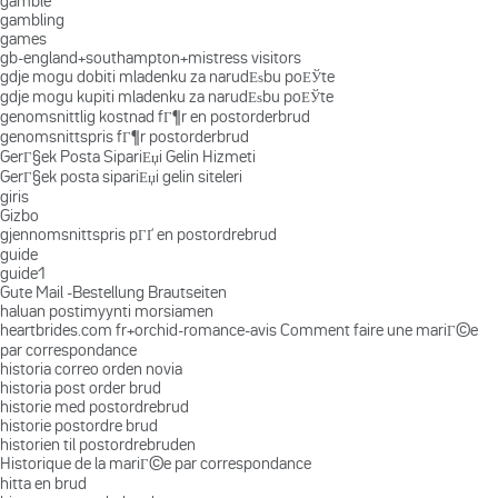
gamble
gambling
games
gb-england+southampton+mistress visitors
gdje mogu dobiti mladenku za narudЕѕbu poЕЎte
gdje mogu kupiti mladenku za narudЕѕbu poЕЎte
genomsnittlig kostnad fГ¶r en postorderbrud
genomsnittspris fГ¶r postorderbrud
GerГ§ek Posta SipariЕџi Gelin Hizmeti
GerГ§ek posta sipariЕџi gelin siteleri
giris
Gizbo
gjennomsnittspris pГҐ en postordrebrud
guide
guide1
Gute Mail -Bestellung Brautseiten
haluan postimyynti morsiamen
heartbrides.com fr+orchid-romance-avis Comment faire une mariГ©e
par correspondance
historia correo orden novia
historia post order brud
historie med postordrebrud
historie postordre brud
historien til postordrebruden
Historique de la mariГ©e par correspondance
hitta en brud