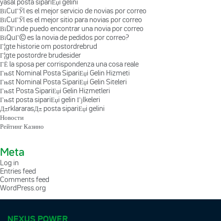
yasal posta sipariЕџi gelini
ВїCuГЎl es el mejor servicio de novias por correo
ВїCuГЎl es el mejor sitio para novias por correo
ВїDГіnde puedo encontrar una novia por correo
ВїQuГ© es la novia de pedidos por correo?
Г¦gte historie om postordrebrud
Г¦gte postordre brudesider
ГЁ la sposa per corrispondenza una cosa reale
Гњst Nominal Posta SipariЕџi Gelin Hizmeti
Гњst Nominal Posta SipariЕџi Gelin Siteleri
Гњst Posta SipariЕџi Gelin Hizmetleri
Гњst posta sipariЕџi gelin Гјlkeleri
Д±rklararasД± posta sipariЕџi gelini
Новости
Рейтинг Казино
Meta
Log in
Entries feed
Comments feed
WordPress.org
NEXUS POWER