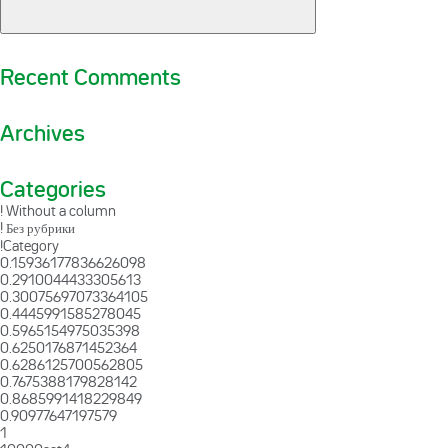
Recent Comments
Archives
Categories
! Without a column
! Без рубрики
!Category
0.15936177836626098
0.2910044433305613
0.30075697073364105
0.4445991585278045
0.5965154975035398
0.6250176871452364
0.6286125700562805
0.7675388179828142
0.8685991418229849
0.90977647197579
1