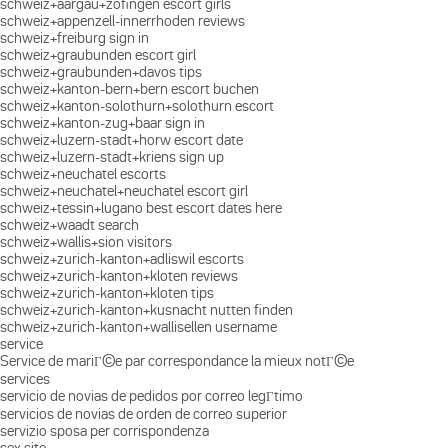
schweiz+aargau+zofingen escort girls
schweiz+appenzell-innerrhoden reviews
schweiz+freiburg sign in
schweiz+graubunden escort girl
schweiz+graubunden+davos tips
schweiz+kanton-bern+bern escort buchen
schweiz+kanton-solothurn+solothurn escort
schweiz+kanton-zug+baar sign in
schweiz+luzern-stadt+horw escort date
schweiz+luzern-stadt+kriens sign up
schweiz+neuchatel escorts
schweiz+neuchatel+neuchatel escort girl
schweiz+tessin+lugano best escort dates here
schweiz+waadt search
schweiz+wallis+sion visitors
schweiz+zurich-kanton+adliswil escorts
schweiz+zurich-kanton+kloten reviews
schweiz+zurich-kanton+kloten tips
schweiz+zurich-kanton+kusnacht nutten finden
schweiz+zurich-kanton+wallisellen username
service
Service de mariГ©e par correspondance la mieux notГ©e
services
servicio de novias de pedidos por correo legГ­timo
servicios de novias de orden de correo superior
servizio sposa per corrispondenza
sex site