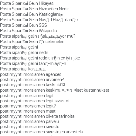
Posta SipariЕџi Gelin Hikayesi
Posta SipariЕџi Gelin Hizmetleri Nedir
Posta SipariЕџi Gelin KataloglarД±
Posta SipariЕџi Gelin NasД±l HazД±rlanД±r
Posta SipariЕџi Gelin SSS
Posta SipariЕџi Gelin Wikipedia
Posta sipariЕџi gelin Г§alД±ЕџД±yor mu?
Posta SipariЕџi Gelin Д°ncelemeleri
Posta sipariЕџi gelini
Posta sipariЕџi gelini nedir
Posta sipariЕџi gelini reddit iГ§in en iyi Гјlke
Posta sipariЕџi gelini tanД±mlayД±n
Posta sipariЕџi karД±sД±
postimyynti morsiamen agences
postimyynti morsiamen arvoinen?
postimyynti morsiamen keski-ikГ¤
postimyynti morsiamen keskimГ¤Г¤rГ¤iset kustannukset
postimyynti morsiamen legit
postimyynti morsiamen legit sivustot
postimyynti morsiamen legit?
postimyynti morsiamen maat
postimyynti morsiamen oikeita tarinoita
postimyynti morsiamen palvelu
postimyynti morsiamen sivusto
postimyynti morsiamen sivustojen arvostelu