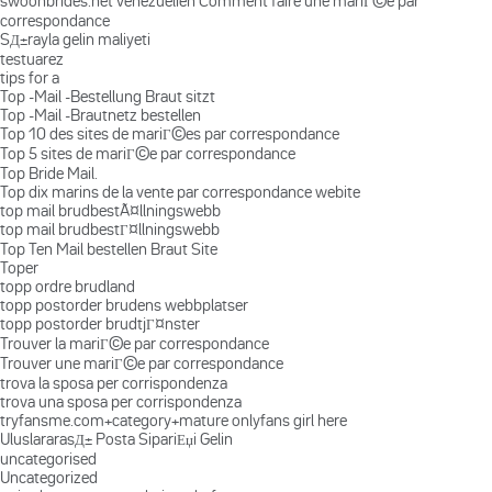
swoonbrides.net venezuelien Comment faire une mariГ©e par
correspondance
SД±rayla gelin maliyeti
testuarez
tips for a
Top -Mail -Bestellung Braut sitzt
Top -Mail -Brautnetz bestellen
Top 10 des sites de mariГ©es par correspondance
Top 5 sites de mariГ©e par correspondance
Top Bride Mail.
Top dix marins de la vente par correspondance webite
top mail brudbestÃ¤llningswebb
top mail brudbestГ¤llningswebb
Top Ten Mail bestellen Braut Site
Toper
topp ordre brudland
topp postorder brudens webbplatser
topp postorder brudtjГ¤nster
Trouver la mariГ©e par correspondance
Trouver une mariГ©e par correspondance
trova la sposa per corrispondenza
trova una sposa per corrispondenza
tryfansme.com+category+mature onlyfans girl here
UluslararasД± Posta SipariЕџi Gelin
uncategorised
Uncategorized