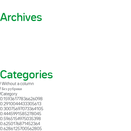
Archives
Categories
! Without a column
! Без рубрики
!Category
0.15936177836626098
0.2910044433305613
0.30075697073364105
0.4445991585278045
0.5965154975035398
0.6250176871452364
0.6286125700562805