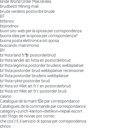
Bride World Order Mail Brides
brudbestГ¤llning mail
brude verdens postordre brude
BT
btbtnov
btprodnov
buon sito web per la sposa per corrispondenza
buona idea per la sposa per corrispondenza?
buona posta elettronica siti sposa
buscando matrimonio
BY
bГ¤sta land fГ¶r postorderbrud
bГ¤sta landet att hitta en postorderbrud
bГ¤sta legitima postorder brudens webbplatser
bГ¤sta postorder brud webbplatser recensioner
bГ¤sta postorder brudens webbplatser
bГ¤sta rykte postorder brud
bГ¤sta stГ¤llet att fГҐ en postorderbrud
bГ¤sta stГ¤llet att fГҐ postorder brud
casino
Catalogue de la mariГ©e par correspondance
Catalogues de la commande par correspondance
category+zurich-kanton+dietikon+nepali escort
catГЎlogo de novias por correo
che cos'ГЁ il servizio di sposa per corrispondenza
chnov