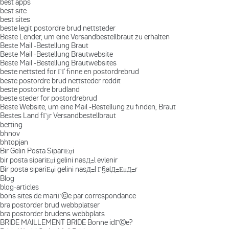
best apps
best site
best sites
beste legit postordre brud nettsteder
Beste Lender, um eine Versandbestellbraut zu erhalten
Beste Mail -Bestellung Braut
Beste Mail -Bestellung Brautwebsite
Beste Mail -Bestellung Brautwebsites
beste nettsted for ГҐ finne en postordrebrud
beste postordre brud nettsteder reddit
beste postordre brudland
beste steder for postordrebrud
Beste Website, um eine Mail -Bestellung zu finden, Braut
Bestes Land fГјr Versandbestellbraut
betting
bhnov
bhtopjan
Bir Gelin Posta SipariЕџi
bir posta sipariЕџi gelini nasД±l evlenir
Bir posta sipariЕџi gelini nasД±l Г§alД±ЕџД±r
Blog
blog-articles
bons sites de mariГ©e par correspondance
bra postorder brud webbplatser
bra postorder brudens webbplats
BRIDE MAILLEMENT BRIDE Bonne idГ©e?