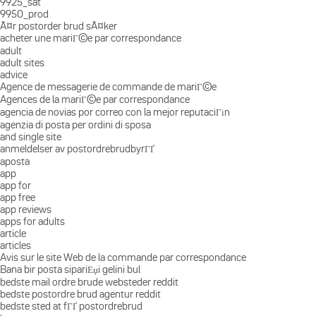
9925_sat
9950_prod
Ã¤r postorder brud sÃ¤ker
acheter une mariГ©e par correspondance
adult
adult sites
advice
Agence de messagerie de commande de mariГ©e
Agences de la mariГ©e par correspondance
agencia de novias por correo con la mejor reputaciГіn
agenzia di posta per ordini di sposa
and single site
anmeldelser av postordrebrudbyrГҐ
aposta
app
app for
app free
app reviews
apps for adults
article
articles
Avis sur le site Web de la commande par correspondance
Bana bir posta sipariЕџi gelini bul
bedste mail ordre brude websteder reddit
bedste postordre brud agentur reddit
bedste sted at fГҐ postordrebrud