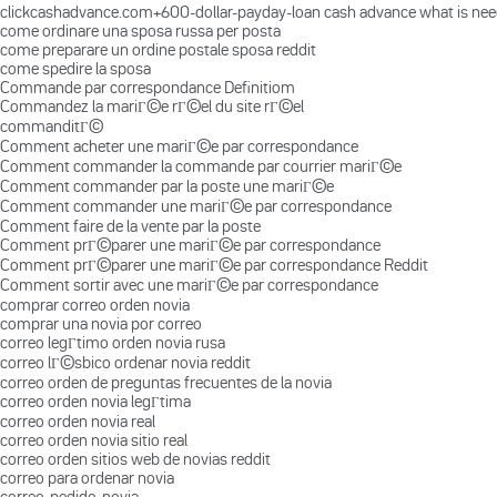
clickcashadvance.com+600-dollar-payday-loan cash advance what is ne
come ordinare una sposa russa per posta
come preparare un ordine postale sposa reddit
come spedire la sposa
Commande par correspondance Definitiom
Commandez la mariГ©e rГ©el du site rГ©el
commanditГ©
Comment acheter une mariГ©e par correspondance
Comment commander la commande par courrier mariГ©e
Comment commander par la poste une mariГ©e
Comment commander une mariГ©e par correspondance
Comment faire de la vente par la poste
Comment prГ©parer une mariГ©e par correspondance
Comment prГ©parer une mariГ©e par correspondance Reddit
Comment sortir avec une mariГ©e par correspondance
comprar correo orden novia
comprar una novia por correo
correo legГ­timo orden novia rusa
correo lГ©sbico ordenar novia reddit
correo orden de preguntas frecuentes de la novia
correo orden novia legГ­tima
correo orden novia real
correo orden novia sitio real
correo orden sitios web de novias reddit
correo para ordenar novia
correo-pedido-novia