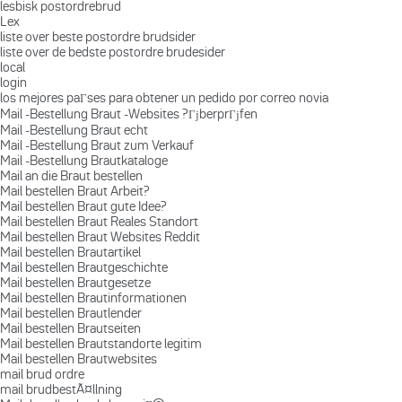
lesbisk postordrebrud
Lex
liste over beste postordre brudsider
liste over de bedste postordre brudesider
local
login
los mejores paГ­ses para obtener un pedido por correo novia
Mail -Bestellung Braut -Websites ?ГјberprГјfen
Mail -Bestellung Braut echt
Mail -Bestellung Braut zum Verkauf
Mail -Bestellung Brautkataloge
Mail an die Braut bestellen
Mail bestellen Braut Arbeit?
Mail bestellen Braut gute Idee?
Mail bestellen Braut Reales Standort
Mail bestellen Braut Websites Reddit
Mail bestellen Brautartikel
Mail bestellen Brautgeschichte
Mail bestellen Brautgesetze
Mail bestellen Brautinformationen
Mail bestellen Brautlender
Mail bestellen Brautseiten
Mail bestellen Brautstandorte legitim
Mail bestellen Brautwebsites
mail brud ordre
mail brudbestÃ¤llning