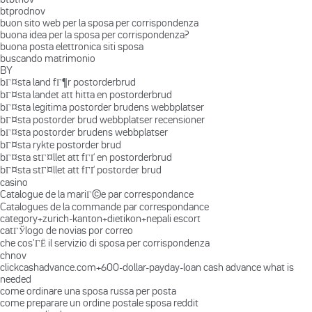
btprodnov
buon sito web per la sposa per corrispondenza
buona idea per la sposa per corrispondenza?
buona posta elettronica siti sposa
buscando matrimonio
BY
bГ¤sta land fГ¶r postorderbrud
bГ¤sta landet att hitta en postorderbrud
bГ¤sta legitima postorder brudens webbplatser
bГ¤sta postorder brud webbplatser recensioner
bГ¤sta postorder brudens webbplatser
bГ¤sta rykte postorder brud
bГ¤sta stГ¤llet att fГҐ en postorderbrud
bГ¤sta stГ¤llet att fГҐ postorder brud
casino
Catalogue de la mariГ©e par correspondance
Catalogues de la commande par correspondance
category+zurich-kanton+dietikon+nepali escort
catГЎlogo de novias por correo
che cos'ГЁ il servizio di sposa per corrispondenza
chnov
clickcashadvance.com+600-dollar-payday-loan cash advance what is
needed
come ordinare una sposa russa per posta
come preparare un ordine postale sposa reddit