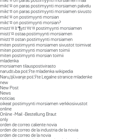
mikГ¤ on paras postimyynti morsiamen maa
mikГ¤ on paras postimyynti morsiamen palvelu
mikГ¤ on paras postimyynti morsiamen sivusto
mikГ¤ on postimyynti morsian
mikГ¤ on postimyynti morsian?
mistГ¤ lГ¶ytГ¤Г¤ postimyynti morsiamen
mistГ¤ ostaa postimyynti morsiamen
mistГ¤ ostan postimyynti morsiamen
miten postimyynti morsiamen sivustot toimivat
miten postimyynti morsiamen toimii
miten postimyynti morsian toimii
mladenka
morsiamen tilauspostivirasto
narudЕѕba poЕЎte mladenka wikipedia
NaruДЌivanje poЕЎte Legalne stranice mladenke
new
New Post
News
noticias
oikeat postimyynti morsiamen verkkosivustot
online
Online -Mail -Bestellung Braut
only
orden de correo caliente novia
orden de correo de la industria de la novia
orden de correo de la novia