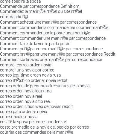
come spedire la sposa
Commande par correspondance Definitiom
Commandez la mariГ©e rГ©el du site rГ©el
commanditГ©
Comment acheter une mariГ©e par correspondance
Comment commander la commande par courrier mariГ©e
Comment commander par la poste une mariГ©e
Comment commander une mariГ©e par correspondance
Comment faire de la vente par la poste
Comment prГ©parer une mariГ©e par correspondance
Comment prГ©parer une mariГ©e par correspondance Reddit
Comment sortir avec une mariГ©e par correspondance
comprar correo orden novia
comprar una novia por correo
correo legГ­timo orden novia rusa
correo lГ©sbico ordenar novia reddit
correo orden de preguntas frecuentes de la novia
correo orden novia legГ­tima
correo orden novia real
correo orden novia sitio real
correo orden sitios web de novias reddit
correo para ordenar novia
correo-pedido-novia
cos'ГЁ la sposa per corrispondenza?
costo promedio de la novia del pedido por correo
courrier des commandes de la mariГ©e