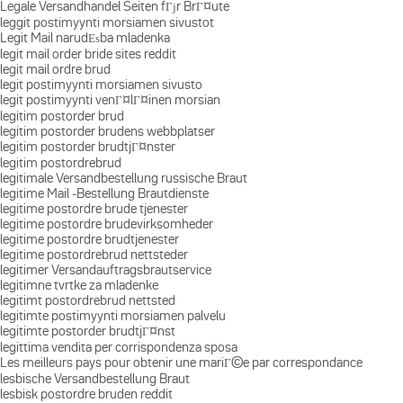
Legale Versandhandel Seiten fГјr BrГ¤ute
leggit postimyynti morsiamen sivustot
Legit Mail narudЕѕba mladenka
legit mail order bride sites reddit
legit mail ordre brud
legit postimyynti morsiamen sivusto
legit postimyynti venГ¤lГ¤inen morsian
legitim postorder brud
legitim postorder brudens webbplatser
legitim postorder brudtjГ¤nster
legitim postordrebrud
legitimale Versandbestellung russische Braut
legitime Mail -Bestellung Brautdienste
legitime postordre brude tjenester
legitime postordre brudevirksomheder
legitime postordre brudtjenester
legitime postordrebrud nettsteder
legitimer Versandauftragsbrautservice
legitimne tvrtke za mladenke
legitimt postordrebrud nettsted
legitimte postimyynti morsiamen palvelu
legitimte postorder brudtjГ¤nst
legittima vendita per corrispondenza sposa
Les meilleurs pays pour obtenir une mariГ©e par correspondance
lesbische Versandbestellung Braut
lesbisk postordre bruden reddit