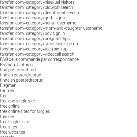
fansfan.com+category+bisexual visitors
fansfan.com+category+blowjob search
fansfan.com+category+deepthroat search
fansfan.com+category+goth sign in
fansfan.com+category+hentai username
fansfan.com+category+mom-and-daughter username
fansfan.com+category+pov sign in
fansfan.com+category+pregnant tips
fansfan.com+category+striptease sign up
fansfan.com+category+teen sign up
fansfan.com+category+videocall search
FAQ de la commande par correspondance
Fashion, Clothing
find postordrebrud
finn en postordrebrud
finne en postordrebrud
Flagman
for free
free
free and single site
free online
free online sites for singles
free sex
free singles site
free sites
free websites