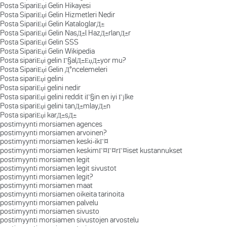
Posta SipariЕџi Gelin Hikayesi
Posta SipariЕџi Gelin Hizmetleri Nedir
Posta SipariЕџi Gelin KataloglarД±
Posta SipariЕџi Gelin NasД±l HazД±rlanД±r
Posta SipariЕџi Gelin SSS
Posta SipariЕџi Gelin Wikipedia
Posta sipariЕџi gelin Г§alД±ЕџД±yor mu?
Posta SipariЕџi Gelin Д°ncelemeleri
Posta sipariЕџi gelini
Posta sipariЕџi gelini nedir
Posta sipariЕџi gelini reddit iГ§in en iyi Гјlke
Posta sipariЕџi gelini tanД±mlayД±n
Posta sipariЕџi karД±sД±
postimyynti morsiamen agences
postimyynti morsiamen arvoinen?
postimyynti morsiamen keski-ikГ¤
postimyynti morsiamen keskimГ¤Г¤rГ¤iset kustannukset
postimyynti morsiamen legit
postimyynti morsiamen legit sivustot
postimyynti morsiamen legit?
postimyynti morsiamen maat
postimyynti morsiamen oikeita tarinoita
postimyynti morsiamen palvelu
postimyynti morsiamen sivusto
postimyynti morsiamen sivustojen arvostelu