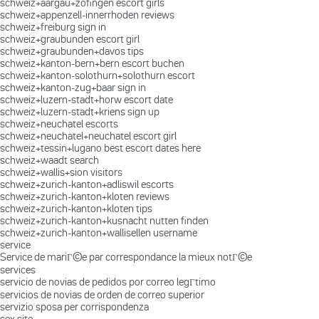
schweiz+aargau+zofingen escort girls
schweiz+appenzell-innerrhoden reviews
schweiz+freiburg sign in
schweiz+graubunden escort girl
schweiz+graubunden+davos tips
schweiz+kanton-bern+bern escort buchen
schweiz+kanton-solothurn+solothurn escort
schweiz+kanton-zug+baar sign in
schweiz+luzern-stadt+horw escort date
schweiz+luzern-stadt+kriens sign up
schweiz+neuchatel escorts
schweiz+neuchatel+neuchatel escort girl
schweiz+tessin+lugano best escort dates here
schweiz+waadt search
schweiz+wallis+sion visitors
schweiz+zurich-kanton+adliswil escorts
schweiz+zurich-kanton+kloten reviews
schweiz+zurich-kanton+kloten tips
schweiz+zurich-kanton+kusnacht nutten finden
schweiz+zurich-kanton+wallisellen username
service
Service de mariГ©e par correspondance la mieux notГ©e
services
servicio de novias de pedidos por correo legГ­timo
servicios de novias de orden de correo superior
servizio sposa per corrispondenza
sex site