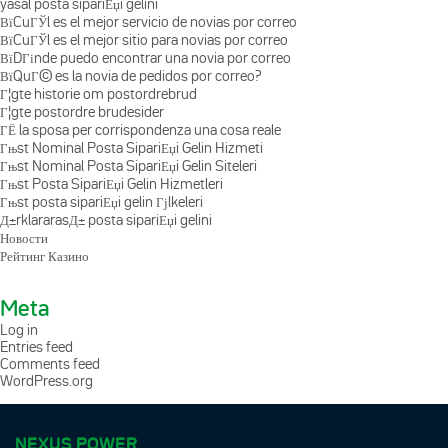
yasal posta sipariЕџi gelini
ВїCuГЎl es el mejor servicio de novias por correo
ВїCuГЎl es el mejor sitio para novias por correo
ВїDГіnde puedo encontrar una novia por correo
ВїQuГ© es la novia de pedidos por correo?
Г¦gte historie om postordrebrud
Г¦gte postordre brudesider
ГЁ la sposa per corrispondenza una cosa reale
Гњst Nominal Posta SipariЕџi Gelin Hizmeti
Гњst Nominal Posta SipariЕџi Gelin Siteleri
Гњst Posta SipariЕџi Gelin Hizmetleri
Гњst posta sipariЕџi gelin Гјlkeleri
Д±rklararasД± posta sipariЕџi gelini
Новости
Рейтинг Казино
Meta
Log in
Entries feed
Comments feed
WordPress.org
NEXUS POWER