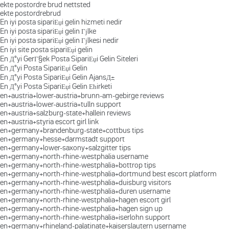
ekte postordre brud nettsted
ekte postordrebrud
En iyi posta sipariЕџi gelin hizmeti nedir
En iyi posta sipariЕџi gelin Гјlke
En iyi posta sipariЕџi gelin Гјlkesi nedir
En iyi site posta sipariЕџi gelin
En Д°yi GerГ§ek Posta SipariЕџi Gelin Siteleri
En Д°yi Posta SipariЕџi Gelin
En Д°yi Posta SipariЕџi Gelin AjansД±
En Д°yi Posta SipariЕџi Gelin Ећirketi
en+austria+lower-austria+brunn-am-gebirge reviews
en+austria+lower-austria+tulln support
en+austria+salzburg-state+hallein reviews
en+austria+styria escort girl link
en+germany+brandenburg-state+cottbus tips
en+germany+hesse+darmstadt support
en+germany+lower-saxony+salzgitter tips
en+germany+north-rhine-westphalia username
en+germany+north-rhine-westphalia+bottrop tips
en+germany+north-rhine-westphalia+dortmund best escort platform
en+germany+north-rhine-westphalia+duisburg visitors
en+germany+north-rhine-westphalia+duren username
en+germany+north-rhine-westphalia+hagen escort girl
en+germany+north-rhine-westphalia+hagen sign up
en+germany+north-rhine-westphalia+iserlohn support
en+germany+rhineland-palatinate+kaiserslautern username