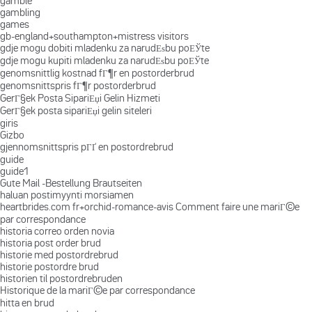
gamble
gambling
games
gb-england+southampton+mistress visitors
gdje mogu dobiti mladenku za narudЕѕbu poЕЎte
gdje mogu kupiti mladenku za narudЕѕbu poЕЎte
genomsnittlig kostnad fГ¶r en postorderbrud
genomsnittspris fГ¶r postorderbrud
GerГ§ek Posta SipariЕџi Gelin Hizmeti
GerГ§ek posta sipariЕџi gelin siteleri
giris
Gizbo
gjennomsnittspris pГҐ en postordrebrud
guide
guide1
Gute Mail -Bestellung Brautseiten
haluan postimyynti morsiamen
heartbrides.com fr+orchid-romance-avis Comment faire une mariГ©e
par correspondance
historia correo orden novia
historia post order brud
historie med postordrebrud
historie postordre brud
historien til postordrebruden
Historique de la mariГ©e par correspondance
hitta en brud