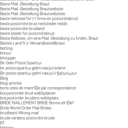
Beste Mail -Bestellung Braut
Beste Mail -Bestellung Brautwebsite
Beste Mail -Bestellung Brautwebsites
beste nettsted for ГҐ finne en postordrebrud
beste postordre brud nettsteder reddit
beste postordre brudland
beste steder for postordrebrud
Beste Website, um eine Mail -Bestellung zu finden, Braut
Bestes Land fГјr Versandbestellbraut
betting
bhnov
bhtopjan
Bir Gelin Posta SipariЕџi
bir posta sipariЕџi gelini nasД±l evlenir
Bir posta sipariЕџi gelini nasД±l Г§alД±ЕџД±r
Blog
blog-articles
bons sites de mariГ©e par correspondance
bra postorder brud webbplatser
bra postorder brudens webbplats
BRIDE MAILLEMENT BRIDE Bonne idГ©e?
Bride World Order Mail Brides
brudbestГ¤llning mail
brude verdens postordre brude
BT
btbtnov