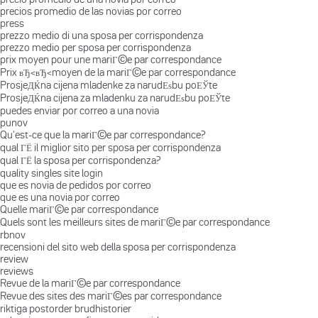
precios promedio de las novias por correo
press
prezzo medio di una sposa per corrispondenza
prezzo medio per sposa per corrispondenza
prix moyen pour une mariГ©e par correspondance
Prix вЂ‹вЂ‹moyen de la mariГ©e par correspondance
ProsjeДЌna cijena mladenke za narudЕѕbu poЕЎte
ProsjeДЌna cijena za mladenku za narudЕѕbu poЕЎte
puedes enviar por correo a una novia
punov
Qu'est-ce que la mariГ©e par correspondance?
qual ГЁ il miglior sito per sposa per corrispondenza
qual ГЁ la sposa per corrispondenza?
quality singles site login
que es novia de pedidos por correo
que es una novia por correo
Quelle mariГ©e par correspondance
Quels sont les meilleurs sites de mariГ©e par correspondance
rbnov
recensioni del sito web della sposa per corrispondenza
review
reviews
Revue de la mariГ©e par correspondance
Revue des sites des mariГ©es par correspondance
riktiga postorder brudhistorier