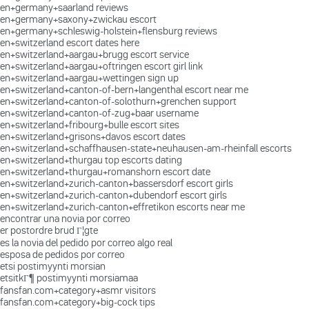
en+germany+saarland reviews
en+germany+saxony+zwickau escort
en+germany+schleswig-holstein+flensburg reviews
en+switzerland escort dates here
en+switzerland+aargau+brugg escort service
en+switzerland+aargau+oftringen escort girl link
en+switzerland+aargau+wettingen sign up
en+switzerland+canton-of-bern+langenthal escort near me
en+switzerland+canton-of-solothurn+grenchen support
en+switzerland+canton-of-zug+baar username
en+switzerland+fribourg+bulle escort sites
en+switzerland+grisons+davos escort dates
en+switzerland+schaffhausen-state+neuhausen-am-rheinfall escorts
en+switzerland+thurgau top escorts dating
en+switzerland+thurgau+romanshorn escort date
en+switzerland+zurich-canton+bassersdorf escort girls
en+switzerland+zurich-canton+dubendorf escort girls
en+switzerland+zurich-canton+effretikon escorts near me
encontrar una novia por correo
er postordre brud Г¦gte
es la novia del pedido por correo algo real
esposa de pedidos por correo
etsi postimyynti morsian
etsitkГ¶ postimyynti morsiamaa
fansfan.com+category+asmr visitors
fansfan.com+category+big-cock tips