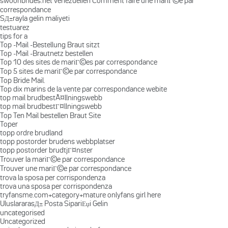
swoonbrides.net venezuelien Comment faire une mariГ©e par
correspondance
SД±rayla gelin maliyeti
testuarez
tips for a
Top -Mail -Bestellung Braut sitzt
Top -Mail -Brautnetz bestellen
Top 10 des sites de mariГ©es par correspondance
Top 5 sites de mariГ©e par correspondance
Top Bride Mail.
Top dix marins de la vente par correspondance webite
top mail brudbestÃ¤llningswebb
top mail brudbestГ¤llningswebb
Top Ten Mail bestellen Braut Site
Toper
topp ordre brudland
topp postorder brudens webbplatser
topp postorder brudtjГ¤nster
Trouver la mariГ©e par correspondance
Trouver une mariГ©e par correspondance
trova la sposa per corrispondenza
trova una sposa per corrispondenza
tryfansme.com+category+mature onlyfans girl here
UluslararasД± Posta SipariЕџi Gelin
uncategorised
Uncategorized