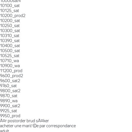
10000sat4
10100_sat
10125_sat
10200_prod2
10200_sat
10250_sat
10300_sat
10310_sat
10390_sat
10400_sat
10500_sat
10525_sat
10710_wa
10900_wa
11200_prod
9600_prod2
9600_sat2
9760_sat
9800_sat2
9870_sat
9890_wa
9900_sat2
9925_sat
9950_prod
Ã¤r postorder brud sÃ¤ker
acheter une mariГ©e par correspondance
adult