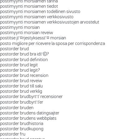
postimyynti morsiamen tarina
postimyynti morsiamen tiedot
postimyynti morsiamen todellinen sivusto
postimyynti morsiamen verkkosivusto
postimyynti morsiamen verkkosivustojen arvostelut
postimyynti morsian
postimyynti morsian reveiw
postitse jГ¤rjestyksessГ¤ morsian
posto migliore per ricevere la sposa per corrispondenza
postorder brud
postorder brud bra idГ©?
postorder brud definition
postorder brud legit
postorder brud legit?
postorder brud recension
postorder brud reveiw
postorder brud till salu
postorder brud verklig
postorder brudbyrГҐ recensioner
postorder brudbyrГҐer
postorder bruden
postorder brudens datingsajter
postorder brudens webbplats
postorder brudhistoria
postorder brudkupong
postorder fru