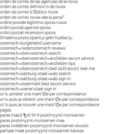
orden de correo de las agencias de la novia
orden de correo definiciГіn de novia
orden de correo lГ©sbico novia
orden de correo novia vale la pena?
ordine postale legittimo sposa russa
ordini postali agenzie sposa
ordini postali recensioni sposa
Ortalama posta sipariЕџi gelin fiyatlarД±
osterreich+burgenland username
osterreich+niederosterreich reviews
osterreich+oberosterreich search
osterreich+oberosterreich+ansfelden escort service
osterreich+oberosterreich+ansfelden tips
osterreich+oberosterreich+bad-ischl escort near me
osterreich+salzburg-staat+wals search
osterreich+salzburg-staat+wals sign in
osterreich+steiermark best escort service
osterreich+wiener-staat sign in
oГ№ acheter une mariГ©e par correspondance
oГ№ puis-je obtenir une mariГ©e par correspondance
oГ№ puis-je trouver une mariГ©e par correspondance
pages
paras maa lГ¶ytГ¤Г¤ postimyynti morsiamen
paras postimyynti morsiamen maa
paras todellinen postimyynti morsiamen sivusto
parhaat maat postimyynti morsiamen kanssa