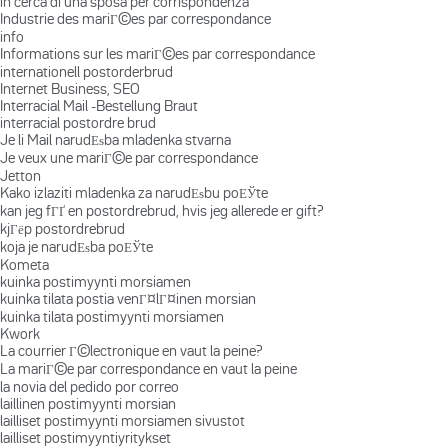
in cerca di una sposa per corrispondenza
Industrie des mariГ©es par correspondance
info
Informations sur les mariГ©es par correspondance
internationell postorderbrud
Internet Business, SEO
Interracial Mail -Bestellung Braut
interracial postordre brud
Je li Mail narudЕѕba mladenka stvarna
Je veux une mariГ©e par correspondance
Jetton
Kako izlaziti mladenka za narudЕѕbu poЕЎte
kan jeg fГҐ en postordrebrud, hvis jeg allerede er gift?
kjГёp postordrebrud
koja je narudЕѕba poЕЎte
Kometa
kuinka postimyynti morsiamen
kuinka tilata postia venГ¤lГ¤inen morsian
kuinka tilata postimyynti morsiamen
Kwork
La courrier Г©lectronique en vaut la peine?
La mariГ©e par correspondance en vaut la peine
la novia del pedido por correo
laillinen postimyynti morsian
lailliset postimyynti morsiamen sivustot
lailliset postimyyntiyritykset