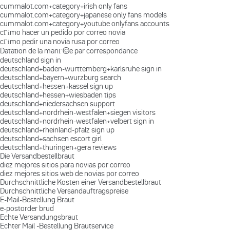
cummalot.com+category+irish only fans
cummalot.com+category+japanese only fans models
cummalot.com+category+youtube onlyfans accounts
cГіmo hacer un pedido por correo novia
cГіmo pedir una novia rusa por correo
Datation de la mariГ©e par correspondance
deutschland sign in
deutschland+baden-wurttemberg+karlsruhe sign in
deutschland+bayern+wurzburg search
deutschland+hessen+kassel sign up
deutschland+hessen+wiesbaden tips
deutschland+niedersachsen support
deutschland+nordrhein-westfalen+siegen visitors
deutschland+nordrhein-westfalen+velbert sign in
deutschland+rheinland-pfalz sign up
deutschland+sachsen escort girl
deutschland+thuringen+gera reviews
Die Versandbestellbraut
diez mejores sitios para novias por correo
diez mejores sitios web de novias por correo
Durchschnittliche Kosten einer Versandbestellbraut
Durchschnittliche Versandauftragspreise
E-Mail-Bestellung Braut
e-postorder brud
Echte Versandungsbraut
Echter Mail -Bestellung Brautservice