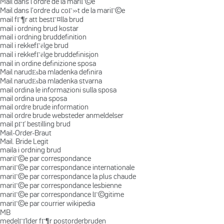
Mail dans l'ordre de la mariГ©e
Mail dans l'ordre du coГ»t de la mariГ©e
mail fГ¶r att bestГ¤lla brud
mail i ordning brud kostar
mail i ordning bruddefinition
mail i rekkefГёlge brud
mail i rekkefГёlge bruddefinisjon
mail in ordine definizione sposa
Mail narudЕѕba mladenka definira
Mail narudЕѕba mladenka stvarna
mail ordina le informazioni sulla sposa
mail ordina una sposa
mail ordre brude information
mail ordre brude websteder anmeldelser
mail pГҐ bestilling brud
Mail-Order-Braut
Mail. Bride Legit
maila i ordning brud
mariГ©e par correspondance
mariГ©e par correspondance internationale
mariГ©e par correspondance la plus chaude
mariГ©e par correspondance lesbienne
mariГ©e par correspondance lГ©gitime
mariГ©e par courrier wikipedia
MB
medelГҐlder fГ¶r postorderbruden