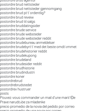
postordre brud agentur
postordre brud nettsteder
postordre brud nettsteder gjennomgang
postordre brud pГҐ ordentlig?
postordre brud reveiw
postordre brud til salgs
postordre bruddatingsider
postordre brude service
postordre brude websteder
postordre brude websteder reddit
postordre brudebureau anmeldelser
postordre brudebyrГҐ med det beste omdГёmmet
postordre brudehistorier reddit
postordre brudekupong
postordre brudeland
postordre brudesider reddit
postordre brudhistorie
postordre brudindustri
postordre koner
postordrebrud
postordrebrudstedet
postordrev hustruer
posts
Pouvez-vous commander un mail d'une mariГ©e
Prave narudЕѕbe za mladenke
precio promedio de la novia del pedido por correo
precio promedio de una novia por correo