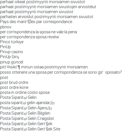
parhaat oikeat postimyynti morsiamen sivustot
parhaat postimyynti morsiamen sivustojen arvostelut
parhaat postimyynti morsiamen sivustot
parhaiten arvioidut postimyynti morsiamen sivustot
Pays des mariГ©es par correspondance
pbnov
per corrispondenza la sposa ne vale la pena
per corrispondenza sposa reveiw
Pinco türkiye
PinUp
Pinup casino
PinUp Giriş
pinup güncel
pitГ¤isikГ¶ minun ostaa postimyynti morsiamen
posso ottenere una sposa per corrispondenza se sono giГ sposato?
post
post brud ordre
post ordre kone
posta in ordine costo sposa
Posta SipariЕџi Gelin
posta sipariЕџi gelin ajanslarД±
Posta SipariЕџi Gelin AjansД±
Posta SipariЕџi Gelin Bilgileri
Posta SipariЕџi Gelin Craigslist
Posta SipariЕџi Gelin GerГ§ek
Posta SipariЕџi Gelin GerГ§ek Site