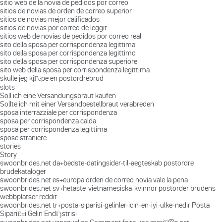
sitio web de la novia de pedidos por correo
sitios de novias de orden de correo superior
sitios de novias mejor calificados
sitios de novias por correo de leggit
sitios web de novias de pedidos por correo real
sito della sposa per corrispondenza legittima
sito della sposa per corrispondenza legittimo
sito della sposa per corrispondenza superiore
sito web della sposa per corrispondenza legittima
skulle jeg kjГёpe en postordrebrud
slots
Soll ich eine Versandungsbraut kaufen
Sollte ich mit einer Versandbestellbraut verabreden
sposa interrazziale per corrispondenza
sposa per corrispondenza calda
sposa per corrispondenza legittima
spose straniere
stories
Story
swoonbrides.net da+bedste-datingsider-til-aegteskab postordre
brudekataloger
swoonbrides.net es+europa orden de correo novia vale la pena
swoonbrides.net sv+hetaste-vietnamesiska-kvinnor postorder brudens
webbplatser reddit
swoonbrides.net tr+posta-siparisi-gelinler-icin-en-iyi-ulke-nedir Posta
SipariЕџi Gelin EndГјstrisi