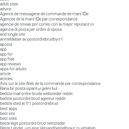
adult sites
advice
Agence de messagerie de commande de mariГ©e
Agences de la mariГ©e par correspondance
agencia de novias por correo con la mejor reputaciГіn
agenzia di posta per ordini di sposa
and single site
anmeldelser av postordrebrudbyrГҐ
aposta
app
app for
app free
app reviews
apps for adults
article
articles
Avis sur le site Web de la commande par correspondance
Bana bir posta sipariЕџi gelini bul
bedste mail ordre brude websteder reddit
bedste postordre brud agentur reddit
bedste sted at fГҐ postordrebrud
best apps
best site
best sites
beste legit postordre brud nettsteder
Beste Lender, um eine Versandbestellbraut zu erhalten