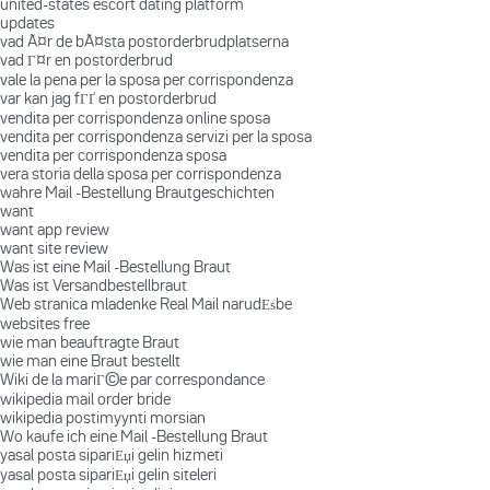
united-states escort dating platform
updates
vad Ã¤r de bÃ¤sta postorderbrudplatserna
vad Г¤r en postorderbrud
vale la pena per la sposa per corrispondenza
var kan jag fГҐ en postorderbrud
vendita per corrispondenza online sposa
vendita per corrispondenza servizi per la sposa
vendita per corrispondenza sposa
vera storia della sposa per corrispondenza
wahre Mail -Bestellung Brautgeschichten
want
want app review
want site review
Was ist eine Mail -Bestellung Braut
Was ist Versandbestellbraut
Web stranica mladenke Real Mail narudЕѕbe
websites free
wie man beauftragte Braut
wie man eine Braut bestellt
Wiki de la mariГ©e par correspondance
wikipedia mail order bride
wikipedia postimyynti morsian
Wo kaufe ich eine Mail -Bestellung Braut
yasal posta sipariЕџi gelin hizmeti
yasal posta sipariЕџi gelin siteleri