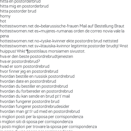
hitta en postorderbrud
hitta mig en postorderbrud
hitta postorder brud
horny
hot
hottestwomen.net de+belarussische-frauen Mail auf Bestellung Braut
hottestwomen.net es+mujeres-rumanas orden de correo novia vale la
pena
hottestwomen.net no+tyske-kvinner ekte postordre brud nettsted
hottestwomen.net sv+litauiska-kvinnor legitimte postorder brudtjГ¤nst
huippusГ¤hkГ¶postitilaus morsiamen sivustot.
hva er den beste postordrebrudtjenesten
hva er postordrebrud?
hvad er som postordrebrud
hvor finner jeg en postordrebrud
hvordan bestille en russisk postordrebrud
hvordan date en postordrebrud
hvordan du bestiller en postordrebrud
hvordan du forbereder en postordrebrud
hvordan du kan sende en brud pГҐ mail
hvordan fungerer postordre brud
hvordan fungerer postordrebrudesider
hvordan man gГҐr ud med en postordrebrud
i migliori posti per la sposa per corrispondenza
i migliori siti di sposa per corrispondenza
i posti migliori per trovare la sposa per corrispondenza