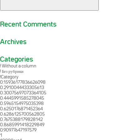
Recent Comments
Archives
Categories
! Without a column
! Без рубрики
!Category
0.15936177836626098
0.2910044433305613
0.30075697073364105
0.4445991585278045
0.5965154975035398
0.6250176871452364
0.6286125700562805
0.7675388179828142
0.8685991418229849
0.90977647197579
1