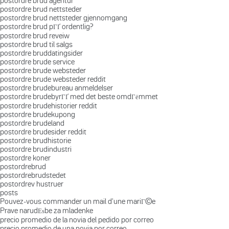
postordre brud agentur
postordre brud nettsteder
postordre brud nettsteder gjennomgang
postordre brud pГҐ ordentlig?
postordre brud reveiw
postordre brud til salgs
postordre bruddatingsider
postordre brude service
postordre brude websteder
postordre brude websteder reddit
postordre brudebureau anmeldelser
postordre brudebyrГҐ med det beste omdГёmmet
postordre brudehistorier reddit
postordre brudekupong
postordre brudeland
postordre brudesider reddit
postordre brudhistorie
postordre brudindustri
postordre koner
postordrebrud
postordrebrudstedet
postordrev hustruer
posts
Pouvez-vous commander un mail d'une mariГ©e
Prave narudЕѕbe za mladenke
precio promedio de la novia del pedido por correo
precio promedio de una novia por correo