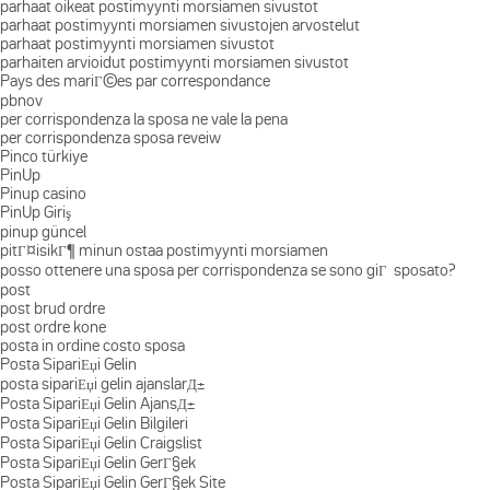
parhaat oikeat postimyynti morsiamen sivustot
parhaat postimyynti morsiamen sivustojen arvostelut
parhaat postimyynti morsiamen sivustot
parhaiten arvioidut postimyynti morsiamen sivustot
Pays des mariГ©es par correspondance
pbnov
per corrispondenza la sposa ne vale la pena
per corrispondenza sposa reveiw
Pinco türkiye
PinUp
Pinup casino
PinUp Giriş
pinup güncel
pitГ¤isikГ¶ minun ostaa postimyynti morsiamen
posso ottenere una sposa per corrispondenza se sono giГ sposato?
post
post brud ordre
post ordre kone
posta in ordine costo sposa
Posta SipariЕџi Gelin
posta sipariЕџi gelin ajanslarД±
Posta SipariЕџi Gelin AjansД±
Posta SipariЕџi Gelin Bilgileri
Posta SipariЕџi Gelin Craigslist
Posta SipariЕџi Gelin GerГ§ek
Posta SipariЕџi Gelin GerГ§ek Site