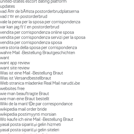
united-states escort dating platform
updates
vad Ã¤r de bÃ¤sta postorderbrudplatserna
vad Г¤r en postorderbrud
vale la pena per la sposa per corrispondenza
var kan jag fГҐ en postorderbrud
vendita per corrispondenza online sposa
vendita per corrispondenza servizi per la sposa
vendita per corrispondenza sposa
vera storia della sposa per corrispondenza
wahre Mail -Bestellung Brautgeschichten
want
want app review
want site review
Was ist eine Mail -Bestellung Braut
Was ist Versandbestellbraut
Web stranica mladenke Real Mail narudЕѕbe
websites free
wie man beauftragte Braut
wie man eine Braut bestellt
Wiki de la mariГ©e par correspondance
wikipedia mail order bride
wikipedia postimyynti morsian
Wo kaufe ich eine Mail -Bestellung Braut
yasal posta sipariЕџi gelin hizmeti
yasal posta sipariЕџi gelin siteleri