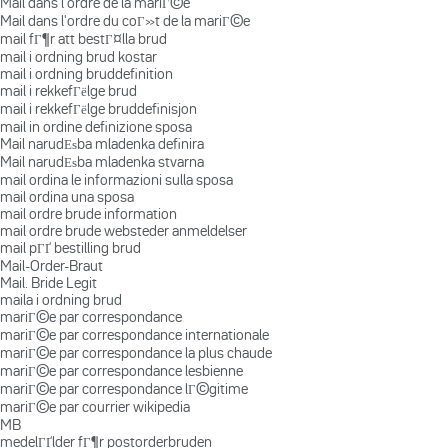
Mail dans l'ordre de la mariГ©e
Mail dans l'ordre du coГ»t de la mariГ©e
mail fГ¶r att bestГ¤lla brud
mail i ordning brud kostar
mail i ordning bruddefinition
mail i rekkefГёlge brud
mail i rekkefГёlge bruddefinisjon
mail in ordine definizione sposa
Mail narudЕѕba mladenka definira
Mail narudЕѕba mladenka stvarna
mail ordina le informazioni sulla sposa
mail ordina una sposa
mail ordre brude information
mail ordre brude websteder anmeldelser
mail pГҐ bestilling brud
Mail-Order-Braut
Mail. Bride Legit
maila i ordning brud
mariГ©e par correspondance
mariГ©e par correspondance internationale
mariГ©e par correspondance la plus chaude
mariГ©e par correspondance lesbienne
mariГ©e par correspondance lГ©gitime
mariГ©e par courrier wikipedia
MB
medelГҐlder fГ¶r postorderbruden