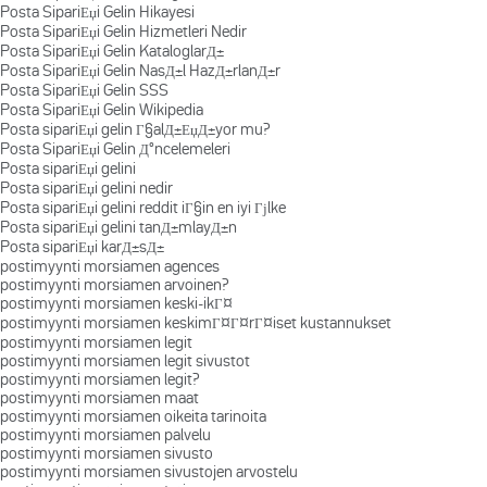
Posta SipariЕџi Gelin Hikayesi
Posta SipariЕџi Gelin Hizmetleri Nedir
Posta SipariЕџi Gelin KataloglarД±
Posta SipariЕџi Gelin NasД±l HazД±rlanД±r
Posta SipariЕџi Gelin SSS
Posta SipariЕџi Gelin Wikipedia
Posta sipariЕџi gelin Г§alД±ЕџД±yor mu?
Posta SipariЕџi Gelin Д°ncelemeleri
Posta sipariЕџi gelini
Posta sipariЕџi gelini nedir
Posta sipariЕџi gelini reddit iГ§in en iyi Гјlke
Posta sipariЕџi gelini tanД±mlayД±n
Posta sipariЕџi karД±sД±
postimyynti morsiamen agences
postimyynti morsiamen arvoinen?
postimyynti morsiamen keski-ikГ¤
postimyynti morsiamen keskimГ¤Г¤rГ¤iset kustannukset
postimyynti morsiamen legit
postimyynti morsiamen legit sivustot
postimyynti morsiamen legit?
postimyynti morsiamen maat
postimyynti morsiamen oikeita tarinoita
postimyynti morsiamen palvelu
postimyynti morsiamen sivusto
postimyynti morsiamen sivustojen arvostelu