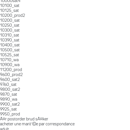
10000sat4
10100_sat
10125_sat
10200_prod2
10200_sat
10250_sat
10300_sat
10310_sat
10390_sat
10400_sat
10500_sat
10525_sat
10710_wa
10900_wa
11200_prod
9600_prod2
9600_sat2
9760_sat
9800_sat2
9870_sat
9890_wa
9900_sat2
9925_sat
9950_prod
Ã¤r postorder brud sÃ¤ker
acheter une mariГ©e par correspondance
adult