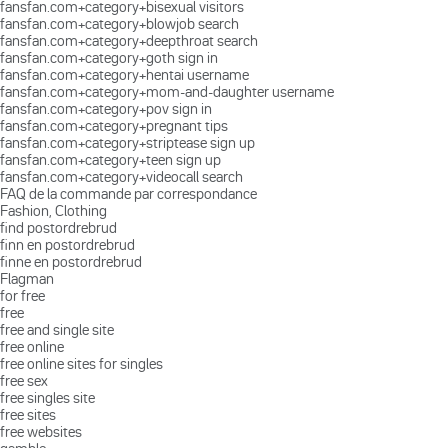
fansfan.com+category+bisexual visitors
fansfan.com+category+blowjob search
fansfan.com+category+deepthroat search
fansfan.com+category+goth sign in
fansfan.com+category+hentai username
fansfan.com+category+mom-and-daughter username
fansfan.com+category+pov sign in
fansfan.com+category+pregnant tips
fansfan.com+category+striptease sign up
fansfan.com+category+teen sign up
fansfan.com+category+videocall search
FAQ de la commande par correspondance
Fashion, Clothing
find postordrebrud
finn en postordrebrud
finne en postordrebrud
Flagman
for free
free
free and single site
free online
free online sites for singles
free sex
free singles site
free sites
free websites