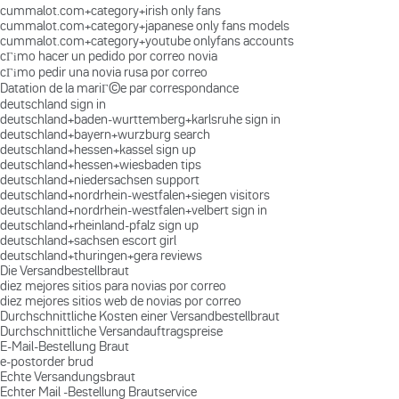
cummalot.com+category+irish only fans
cummalot.com+category+japanese only fans models
cummalot.com+category+youtube onlyfans accounts
cГіmo hacer un pedido por correo novia
cГіmo pedir una novia rusa por correo
Datation de la mariГ©e par correspondance
deutschland sign in
deutschland+baden-wurttemberg+karlsruhe sign in
deutschland+bayern+wurzburg search
deutschland+hessen+kassel sign up
deutschland+hessen+wiesbaden tips
deutschland+niedersachsen support
deutschland+nordrhein-westfalen+siegen visitors
deutschland+nordrhein-westfalen+velbert sign in
deutschland+rheinland-pfalz sign up
deutschland+sachsen escort girl
deutschland+thuringen+gera reviews
Die Versandbestellbraut
diez mejores sitios para novias por correo
diez mejores sitios web de novias por correo
Durchschnittliche Kosten einer Versandbestellbraut
Durchschnittliche Versandauftragspreise
E-Mail-Bestellung Braut
e-postorder brud
Echte Versandungsbraut
Echter Mail -Bestellung Brautservice