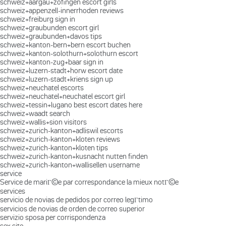
schweiz+aargau+zofingen escort girls
schweiz+appenzell-innerrhoden reviews
schweiz+freiburg sign in
schweiz+graubunden escort girl
schweiz+graubunden+davos tips
schweiz+kanton-bern+bern escort buchen
schweiz+kanton-solothurn+solothurn escort
schweiz+kanton-zug+baar sign in
schweiz+luzern-stadt+horw escort date
schweiz+luzern-stadt+kriens sign up
schweiz+neuchatel escorts
schweiz+neuchatel+neuchatel escort girl
schweiz+tessin+lugano best escort dates here
schweiz+waadt search
schweiz+wallis+sion visitors
schweiz+zurich-kanton+adliswil escorts
schweiz+zurich-kanton+kloten reviews
schweiz+zurich-kanton+kloten tips
schweiz+zurich-kanton+kusnacht nutten finden
schweiz+zurich-kanton+wallisellen username
service
Service de mariГ©e par correspondance la mieux notГ©e
services
servicio de novias de pedidos por correo legГ­timo
servicios de novias de orden de correo superior
servizio sposa per corrispondenza
sex site