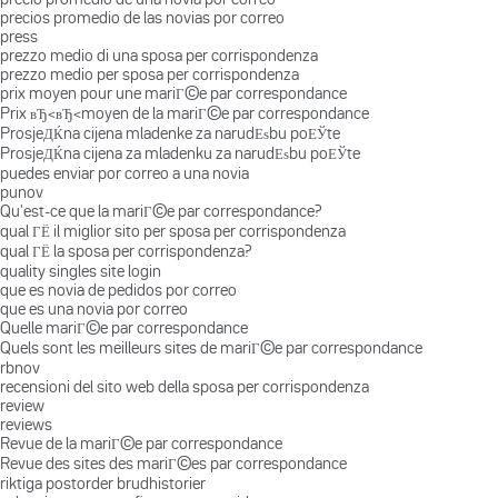
precios promedio de las novias por correo
press
prezzo medio di una sposa per corrispondenza
prezzo medio per sposa per corrispondenza
prix moyen pour une mariГ©e par correspondance
Prix вЂ‹вЂ‹moyen de la mariГ©e par correspondance
ProsjeДЌna cijena mladenke za narudЕѕbu poЕЎte
ProsjeДЌna cijena za mladenku za narudЕѕbu poЕЎte
puedes enviar por correo a una novia
punov
Qu'est-ce que la mariГ©e par correspondance?
qual ГЁ il miglior sito per sposa per corrispondenza
qual ГЁ la sposa per corrispondenza?
quality singles site login
que es novia de pedidos por correo
que es una novia por correo
Quelle mariГ©e par correspondance
Quels sont les meilleurs sites de mariГ©e par correspondance
rbnov
recensioni del sito web della sposa per corrispondenza
review
reviews
Revue de la mariГ©e par correspondance
Revue des sites des mariГ©es par correspondance
riktiga postorder brudhistorier