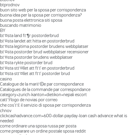
btprodnov
buon sito web per la sposa per corrispondenza
buona idea per la sposa per corrispondenza?
buona posta elettronica siti sposa
buscando matrimonio
BY
bГ¤sta land fГ¶r postorderbrud
bГ¤sta landet att hitta en postorderbrud
bГ¤sta legitima postorder brudens webbplatser
bГ¤sta postorder brud webbplatser recensioner
bГ¤sta postorder brudens webbplatser
bГ¤sta rykte postorder brud
bГ¤sta stГ¤llet att fГҐ en postorderbrud
bГ¤sta stГ¤llet att fГҐ postorder brud
casino
Catalogue de la mariГ©e par correspondance
Catalogues de la commande par correspondance
category+zurich-kanton+dietikon+nepali escort
catГЎlogo de novias por correo
che cos'ГЁ il servizio di sposa per corrispondenza
chnov
clickcashadvance.com+600-dollar-payday-loan cash advance what is
needed
come ordinare una sposa russa per posta
come preparare un ordine postale sposa reddit