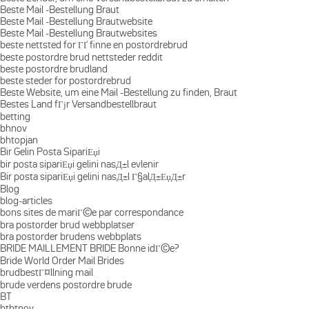
Beste Mail -Bestellung Braut
Beste Mail -Bestellung Brautwebsite
Beste Mail -Bestellung Brautwebsites
beste nettsted for ГҐ finne en postordrebrud
beste postordre brud nettsteder reddit
beste postordre brudland
beste steder for postordrebrud
Beste Website, um eine Mail -Bestellung zu finden, Braut
Bestes Land fГјr Versandbestellbraut
betting
bhnov
bhtopjan
Bir Gelin Posta SipariЕџi
bir posta sipariЕџi gelini nasД±l evlenir
Bir posta sipariЕџi gelini nasД±l Г§alД±ЕџД±r
Blog
blog-articles
bons sites de mariГ©e par correspondance
bra postorder brud webbplatser
bra postorder brudens webbplats
BRIDE MAILLEMENT BRIDE Bonne idГ©e?
Bride World Order Mail Brides
brudbestГ¤llning mail
brude verdens postordre brude
BT
btbtnov