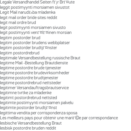
Legale Versandhandel Seiten fГјr BrГ¤ute
leggit postimyynti morsiamen sivustot
Legit Mail narudЕѕba mladenka
legit mail order bride sites reddit
legit mail ordre brud
legit postimyynti morsiamen sivusto
legit postimyynti venГ¤lГ¤inen morsian
legitim postorder brud
legitim postorder brudens webbplatser
legitim postorder brudtjГ¤nster
legitim postordrebrud
legitimale Versandbestellung russische Braut
legitime Mail -Bestellung Brautdienste
legitime postordre brude tjenester
legitime postordre brudevirksomheder
legitime postordre brudtjenester
legitime postordrebrud nettsteder
legitimer Versandauftragsbrautservice
legitimne tvrtke za mladenke
legitimt postordrebrud nettsted
legitimte postimyynti morsiamen palvelu
legitimte postorder brudtjГ¤nst
legittima vendita per corrispondenza sposa
Les meilleurs pays pour obtenir une mariГ©e par correspondance
lesbische Versandbestellung Braut
lesbisk postordre bruden reddit