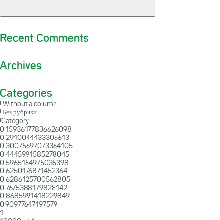
Recent Comments
Archives
Categories
! Without a column
! Без рубрики
!Category
0.15936177836626098
0.2910044433305613
0.30075697073364105
0.4445991585278045
0.5965154975035398
0.6250176871452364
0.6286125700562805
0.7675388179828142
0.8685991418229849
0.90977647197579
1