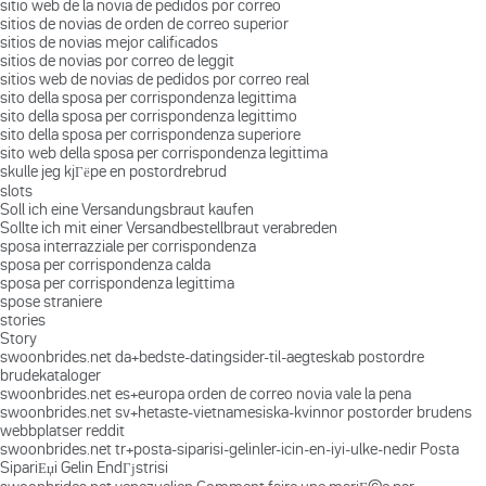
sitio web de la novia de pedidos por correo
sitios de novias de orden de correo superior
sitios de novias mejor calificados
sitios de novias por correo de leggit
sitios web de novias de pedidos por correo real
sito della sposa per corrispondenza legittima
sito della sposa per corrispondenza legittimo
sito della sposa per corrispondenza superiore
sito web della sposa per corrispondenza legittima
skulle jeg kjГёpe en postordrebrud
slots
Soll ich eine Versandungsbraut kaufen
Sollte ich mit einer Versandbestellbraut verabreden
sposa interrazziale per corrispondenza
sposa per corrispondenza calda
sposa per corrispondenza legittima
spose straniere
stories
Story
swoonbrides.net da+bedste-datingsider-til-aegteskab postordre
brudekataloger
swoonbrides.net es+europa orden de correo novia vale la pena
swoonbrides.net sv+hetaste-vietnamesiska-kvinnor postorder brudens
webbplatser reddit
swoonbrides.net tr+posta-siparisi-gelinler-icin-en-iyi-ulke-nedir Posta
SipariЕџi Gelin EndГјstrisi