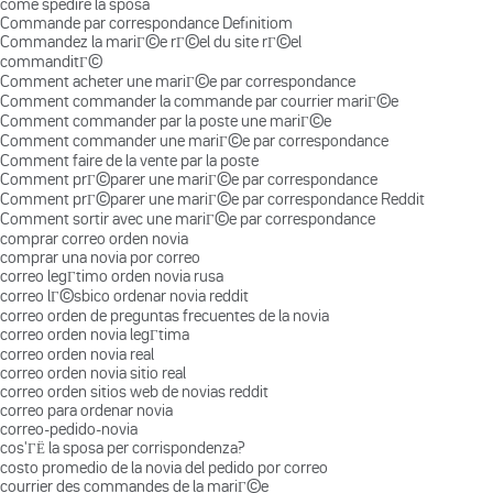
come spedire la sposa
Commande par correspondance Definitiom
Commandez la mariГ©e rГ©el du site rГ©el
commanditГ©
Comment acheter une mariГ©e par correspondance
Comment commander la commande par courrier mariГ©e
Comment commander par la poste une mariГ©e
Comment commander une mariГ©e par correspondance
Comment faire de la vente par la poste
Comment prГ©parer une mariГ©e par correspondance
Comment prГ©parer une mariГ©e par correspondance Reddit
Comment sortir avec une mariГ©e par correspondance
comprar correo orden novia
comprar una novia por correo
correo legГ­timo orden novia rusa
correo lГ©sbico ordenar novia reddit
correo orden de preguntas frecuentes de la novia
correo orden novia legГ­tima
correo orden novia real
correo orden novia sitio real
correo orden sitios web de novias reddit
correo para ordenar novia
correo-pedido-novia
cos'ГЁ la sposa per corrispondenza?
costo promedio de la novia del pedido por correo
courrier des commandes de la mariГ©e