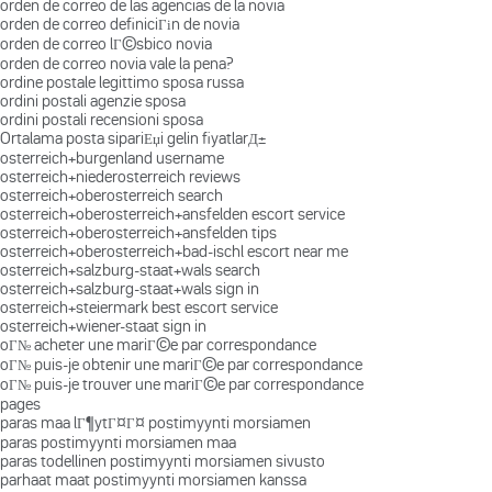
orden de correo de las agencias de la novia
orden de correo definiciГіn de novia
orden de correo lГ©sbico novia
orden de correo novia vale la pena?
ordine postale legittimo sposa russa
ordini postali agenzie sposa
ordini postali recensioni sposa
Ortalama posta sipariЕџi gelin fiyatlarД±
osterreich+burgenland username
osterreich+niederosterreich reviews
osterreich+oberosterreich search
osterreich+oberosterreich+ansfelden escort service
osterreich+oberosterreich+ansfelden tips
osterreich+oberosterreich+bad-ischl escort near me
osterreich+salzburg-staat+wals search
osterreich+salzburg-staat+wals sign in
osterreich+steiermark best escort service
osterreich+wiener-staat sign in
oГ№ acheter une mariГ©e par correspondance
oГ№ puis-je obtenir une mariГ©e par correspondance
oГ№ puis-je trouver une mariГ©e par correspondance
pages
paras maa lГ¶ytГ¤Г¤ postimyynti morsiamen
paras postimyynti morsiamen maa
paras todellinen postimyynti morsiamen sivusto
parhaat maat postimyynti morsiamen kanssa