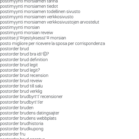
postimyynti morsiamen tarina
postimyynti morsiamen tiedot
postimyynti morsiamen todellinen sivusto
postimyynti morsiamen verkkosivusto
postimyynti morsiamen verkkosivustojen arvostelut
postimyynti morsian
postimyynti morsian reveiw
postitse jГ¤rjestyksessГ¤ morsian
posto migliore per ricevere la sposa per corrispondenza
postorder brud
postorder brud bra idГ©?
postorder brud definition
postorder brud legit
postorder brud legit?
postorder brud recension
postorder brud reveiw
postorder brud till salu
postorder brud verklig
postorder brudbyrГҐ recensioner
postorder brudbyrГҐer
postorder bruden
postorder brudens datingsajter
postorder brudens webbplats
postorder brudhistoria
postorder brudkupong
postorder fru