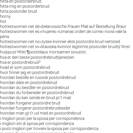
hitta en postorderbrud
hitta mig en postorderbrud
hitta postorder brud
horny
hot
hottestwomen.net de+belarussische-frauen Mail auf Bestellung Braut
hottestwomen.net es+mujeres-rumanas orden de correo novia vale la
pena
hottestwomen.net no+tyske-kvinner ekte postordre brud nettsted
hottestwomen.net sv+litauiska-kvinnor legitimte postorder brudtjГ¤nst
huippusГ¤hkГ¶postitilaus morsiamen sivustot.
hva er den beste postordrebrudtjenesten
hva er postordrebrud?
hvad er som postordrebrud
hvor finner jeg en postordrebrud
hvordan bestille en russisk postordrebrud
hvordan date en postordrebrud
hvordan du bestiller en postordrebrud
hvordan du forbereder en postordrebrud
hvordan du kan sende en brud pГҐ mail
hvordan fungerer postordre brud
hvordan fungerer postordrebrudesider
hvordan man gГҐr ud med en postordrebrud
i migliori posti per la sposa per corrispondenza
i migliori siti di sposa per corrispondenza
i posti migliori per trovare la sposa per corrispondenza