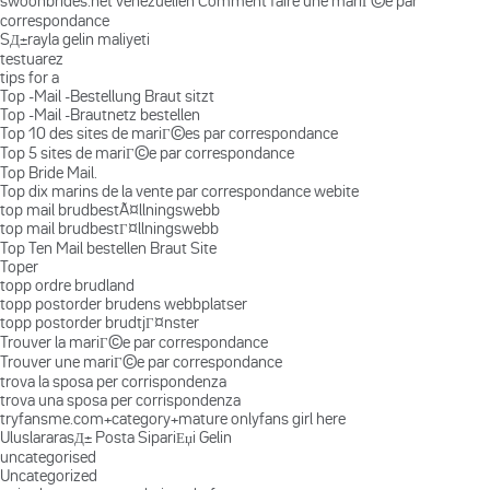
swoonbrides.net venezuelien Comment faire une mariГ©e par
correspondance
SД±rayla gelin maliyeti
testuarez
tips for a
Top -Mail -Bestellung Braut sitzt
Top -Mail -Brautnetz bestellen
Top 10 des sites de mariГ©es par correspondance
Top 5 sites de mariГ©e par correspondance
Top Bride Mail.
Top dix marins de la vente par correspondance webite
top mail brudbestÃ¤llningswebb
top mail brudbestГ¤llningswebb
Top Ten Mail bestellen Braut Site
Toper
topp ordre brudland
topp postorder brudens webbplatser
topp postorder brudtjГ¤nster
Trouver la mariГ©e par correspondance
Trouver une mariГ©e par correspondance
trova la sposa per corrispondenza
trova una sposa per corrispondenza
tryfansme.com+category+mature onlyfans girl here
UluslararasД± Posta SipariЕџi Gelin
uncategorised
Uncategorized