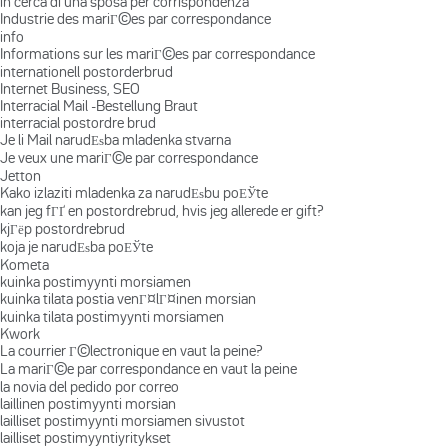
in cerca di una sposa per corrispondenza
Industrie des mariГ©es par correspondance
info
Informations sur les mariГ©es par correspondance
internationell postorderbrud
Internet Business, SEO
Interracial Mail -Bestellung Braut
interracial postordre brud
Je li Mail narudЕѕba mladenka stvarna
Je veux une mariГ©e par correspondance
Jetton
Kako izlaziti mladenka za narudЕѕbu poЕЎte
kan jeg fГҐ en postordrebrud, hvis jeg allerede er gift?
kjГёp postordrebrud
koja je narudЕѕba poЕЎte
Kometa
kuinka postimyynti morsiamen
kuinka tilata postia venГ¤lГ¤inen morsian
kuinka tilata postimyynti morsiamen
Kwork
La courrier Г©lectronique en vaut la peine?
La mariГ©e par correspondance en vaut la peine
la novia del pedido por correo
laillinen postimyynti morsian
lailliset postimyynti morsiamen sivustot
lailliset postimyyntiyritykset