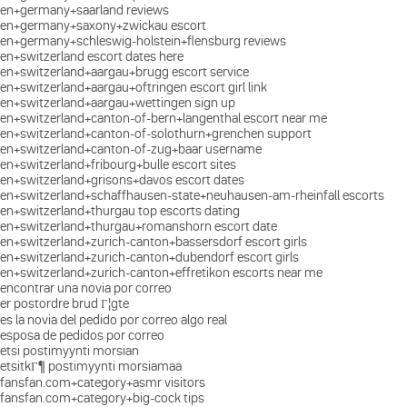
en+germany+saarland reviews
en+germany+saxony+zwickau escort
en+germany+schleswig-holstein+flensburg reviews
en+switzerland escort dates here
en+switzerland+aargau+brugg escort service
en+switzerland+aargau+oftringen escort girl link
en+switzerland+aargau+wettingen sign up
en+switzerland+canton-of-bern+langenthal escort near me
en+switzerland+canton-of-solothurn+grenchen support
en+switzerland+canton-of-zug+baar username
en+switzerland+fribourg+bulle escort sites
en+switzerland+grisons+davos escort dates
en+switzerland+schaffhausen-state+neuhausen-am-rheinfall escorts
en+switzerland+thurgau top escorts dating
en+switzerland+thurgau+romanshorn escort date
en+switzerland+zurich-canton+bassersdorf escort girls
en+switzerland+zurich-canton+dubendorf escort girls
en+switzerland+zurich-canton+effretikon escorts near me
encontrar una novia por correo
er postordre brud Г¦gte
es la novia del pedido por correo algo real
esposa de pedidos por correo
etsi postimyynti morsian
etsitkГ¶ postimyynti morsiamaa
fansfan.com+category+asmr visitors
fansfan.com+category+big-cock tips