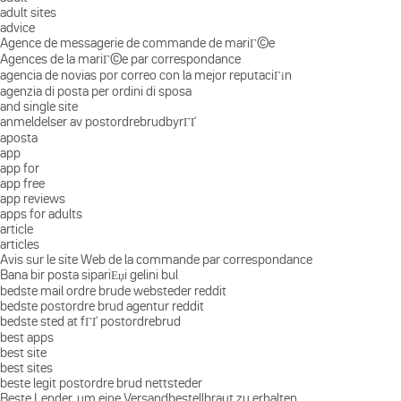
adult sites
advice
Agence de messagerie de commande de mariГ©e
Agences de la mariГ©e par correspondance
agencia de novias por correo con la mejor reputaciГіn
agenzia di posta per ordini di sposa
and single site
anmeldelser av postordrebrudbyrГҐ
aposta
app
app for
app free
app reviews
apps for adults
article
articles
Avis sur le site Web de la commande par correspondance
Bana bir posta sipariЕџi gelini bul
bedste mail ordre brude websteder reddit
bedste postordre brud agentur reddit
bedste sted at fГҐ postordrebrud
best apps
best site
best sites
beste legit postordre brud nettsteder
Beste Lender, um eine Versandbestellbraut zu erhalten