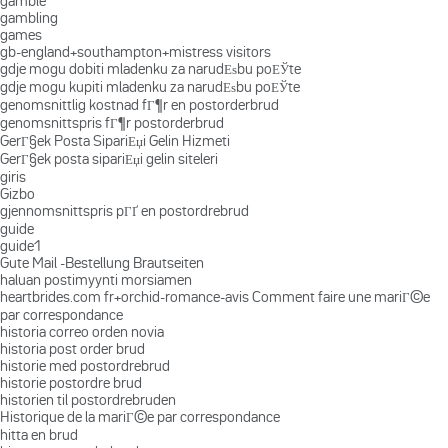
gamble
gambling
games
gb-england+southampton+mistress visitors
gdje mogu dobiti mladenku za narudЕѕbu poЕЎte
gdje mogu kupiti mladenku za narudЕѕbu poЕЎte
genomsnittlig kostnad fГ¶r en postorderbrud
genomsnittspris fГ¶r postorderbrud
GerГ§ek Posta SipariЕџi Gelin Hizmeti
GerГ§ek posta sipariЕџi gelin siteleri
giris
Gizbo
gjennomsnittspris pГҐ en postordrebrud
guide
guide1
Gute Mail -Bestellung Brautseiten
haluan postimyynti morsiamen
heartbrides.com fr+orchid-romance-avis Comment faire une mariГ©e
par correspondance
historia correo orden novia
historia post order brud
historie med postordrebrud
historie postordre brud
historien til postordrebruden
Historique de la mariГ©e par correspondance
hitta en brud