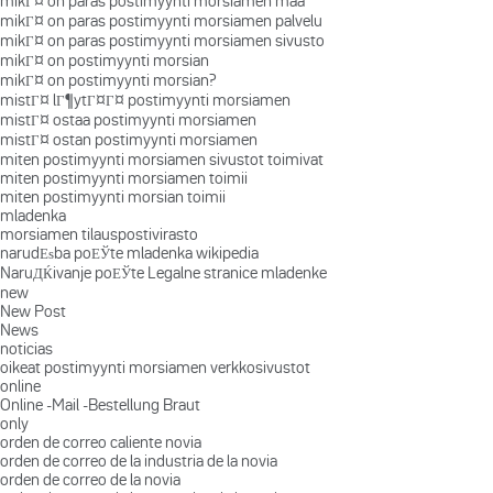
mikГ¤ on paras postimyynti morsiamen maa
mikГ¤ on paras postimyynti morsiamen palvelu
mikГ¤ on paras postimyynti morsiamen sivusto
mikГ¤ on postimyynti morsian
mikГ¤ on postimyynti morsian?
mistГ¤ lГ¶ytГ¤Г¤ postimyynti morsiamen
mistГ¤ ostaa postimyynti morsiamen
mistГ¤ ostan postimyynti morsiamen
miten postimyynti morsiamen sivustot toimivat
miten postimyynti morsiamen toimii
miten postimyynti morsian toimii
mladenka
morsiamen tilauspostivirasto
narudЕѕba poЕЎte mladenka wikipedia
NaruДЌivanje poЕЎte Legalne stranice mladenke
new
New Post
News
noticias
oikeat postimyynti morsiamen verkkosivustot
online
Online -Mail -Bestellung Braut
only
orden de correo caliente novia
orden de correo de la industria de la novia
orden de correo de la novia