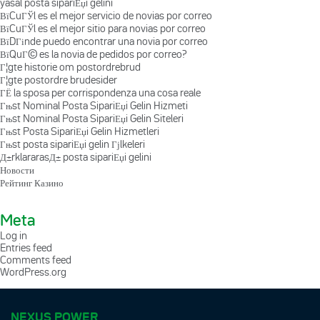
yasal posta sipariЕџi gelini
ВїCuГЎl es el mejor servicio de novias por correo
ВїCuГЎl es el mejor sitio para novias por correo
ВїDГіnde puedo encontrar una novia por correo
ВїQuГ© es la novia de pedidos por correo?
Г¦gte historie om postordrebrud
Г¦gte postordre brudesider
ГЁ la sposa per corrispondenza una cosa reale
Гњst Nominal Posta SipariЕџi Gelin Hizmeti
Гњst Nominal Posta SipariЕџi Gelin Siteleri
Гњst Posta SipariЕџi Gelin Hizmetleri
Гњst posta sipariЕџi gelin Гјlkeleri
Д±rklararasД± posta sipariЕџi gelini
Новости
Рейтинг Казино
Meta
Log in
Entries feed
Comments feed
WordPress.org
NEXUS POWER