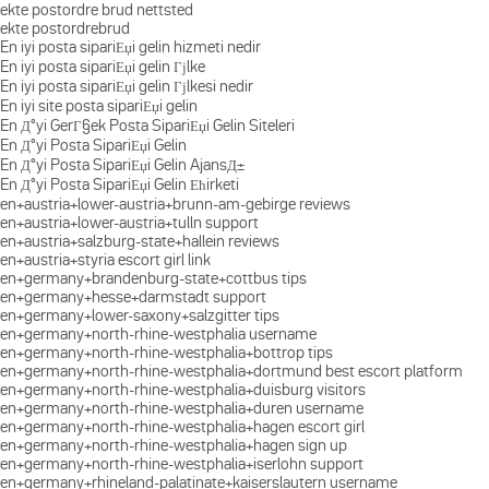
ekte postordre brud nettsted
ekte postordrebrud
En iyi posta sipariЕџi gelin hizmeti nedir
En iyi posta sipariЕџi gelin Гјlke
En iyi posta sipariЕџi gelin Гјlkesi nedir
En iyi site posta sipariЕџi gelin
En Д°yi GerГ§ek Posta SipariЕџi Gelin Siteleri
En Д°yi Posta SipariЕџi Gelin
En Д°yi Posta SipariЕџi Gelin AjansД±
En Д°yi Posta SipariЕџi Gelin Ећirketi
en+austria+lower-austria+brunn-am-gebirge reviews
en+austria+lower-austria+tulln support
en+austria+salzburg-state+hallein reviews
en+austria+styria escort girl link
en+germany+brandenburg-state+cottbus tips
en+germany+hesse+darmstadt support
en+germany+lower-saxony+salzgitter tips
en+germany+north-rhine-westphalia username
en+germany+north-rhine-westphalia+bottrop tips
en+germany+north-rhine-westphalia+dortmund best escort platform
en+germany+north-rhine-westphalia+duisburg visitors
en+germany+north-rhine-westphalia+duren username
en+germany+north-rhine-westphalia+hagen escort girl
en+germany+north-rhine-westphalia+hagen sign up
en+germany+north-rhine-westphalia+iserlohn support
en+germany+rhineland-palatinate+kaiserslautern username