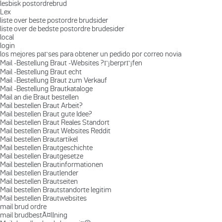
lesbisk postordrebrud
Lex
liste over beste postordre brudsider
liste over de bedste postordre brudesider
local
login
los mejores paГ­ses para obtener un pedido por correo novia
Mail -Bestellung Braut -Websites ?ГјberprГјfen
Mail -Bestellung Braut echt
Mail -Bestellung Braut zum Verkauf
Mail -Bestellung Brautkataloge
Mail an die Braut bestellen
Mail bestellen Braut Arbeit?
Mail bestellen Braut gute Idee?
Mail bestellen Braut Reales Standort
Mail bestellen Braut Websites Reddit
Mail bestellen Brautartikel
Mail bestellen Brautgeschichte
Mail bestellen Brautgesetze
Mail bestellen Brautinformationen
Mail bestellen Brautlender
Mail bestellen Brautseiten
Mail bestellen Brautstandorte legitim
Mail bestellen Brautwebsites
mail brud ordre
mail brudbestÃ¤llning