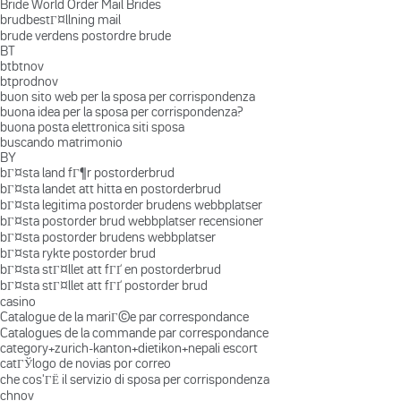
Bride World Order Mail Brides
brudbestГ¤llning mail
brude verdens postordre brude
BT
btbtnov
btprodnov
buon sito web per la sposa per corrispondenza
buona idea per la sposa per corrispondenza?
buona posta elettronica siti sposa
buscando matrimonio
BY
bГ¤sta land fГ¶r postorderbrud
bГ¤sta landet att hitta en postorderbrud
bГ¤sta legitima postorder brudens webbplatser
bГ¤sta postorder brud webbplatser recensioner
bГ¤sta postorder brudens webbplatser
bГ¤sta rykte postorder brud
bГ¤sta stГ¤llet att fГҐ en postorderbrud
bГ¤sta stГ¤llet att fГҐ postorder brud
casino
Catalogue de la mariГ©e par correspondance
Catalogues de la commande par correspondance
category+zurich-kanton+dietikon+nepali escort
catГЎlogo de novias por correo
che cos'ГЁ il servizio di sposa per corrispondenza
chnov