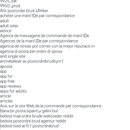
9925_sat
9950_prod
Ã¤r postorder brud sÃ¤ker
acheter une mariГ©e par correspondance
adult
adult sites
advice
Agence de messagerie de commande de mariГ©e
Agences de la mariГ©e par correspondance
agencia de novias por correo con la mejor reputaciГіn
agenzia di posta per ordini di sposa
and single site
anmeldelser av postordrebrudbyrГҐ
aposta
app
app for
app free
app reviews
apps for adults
article
articles
Avis sur le site Web de la commande par correspondance
Bana bir posta sipariЕџi gelini bul
bedste mail ordre brude websteder reddit
bedste postordre brud agentur reddit
bedste sted at fГҐ postordrebrud