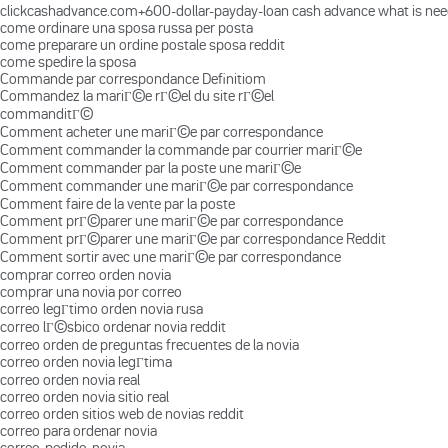
clickcashadvance.com+600-dollar-payday-loan cash advance what is ne
come ordinare una sposa russa per posta
come preparare un ordine postale sposa reddit
come spedire la sposa
Commande par correspondance Definitiom
Commandez la mariГ©e rГ©el du site rГ©el
commanditГ©
Comment acheter une mariГ©e par correspondance
Comment commander la commande par courrier mariГ©e
Comment commander par la poste une mariГ©e
Comment commander une mariГ©e par correspondance
Comment faire de la vente par la poste
Comment prГ©parer une mariГ©e par correspondance
Comment prГ©parer une mariГ©e par correspondance Reddit
Comment sortir avec une mariГ©e par correspondance
comprar correo orden novia
comprar una novia por correo
correo legГ­timo orden novia rusa
correo lГ©sbico ordenar novia reddit
correo orden de preguntas frecuentes de la novia
correo orden novia legГ­tima
correo orden novia real
correo orden novia sitio real
correo orden sitios web de novias reddit
correo para ordenar novia
correo-pedido-novia