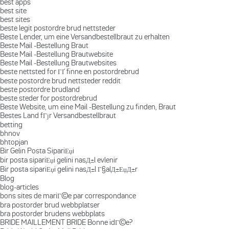
best apps
best site
best sites
beste legit postordre brud nettsteder
Beste Lender, um eine Versandbestellbraut zu erhalten
Beste Mail -Bestellung Braut
Beste Mail -Bestellung Brautwebsite
Beste Mail -Bestellung Brautwebsites
beste nettsted for ГҐ finne en postordrebrud
beste postordre brud nettsteder reddit
beste postordre brudland
beste steder for postordrebrud
Beste Website, um eine Mail -Bestellung zu finden, Braut
Bestes Land fГјr Versandbestellbraut
betting
bhnov
bhtopjan
Bir Gelin Posta SipariЕџi
bir posta sipariЕџi gelini nasД±l evlenir
Bir posta sipariЕџi gelini nasД±l Г§alД±ЕџД±r
Blog
blog-articles
bons sites de mariГ©e par correspondance
bra postorder brud webbplatser
bra postorder brudens webbplats
BRIDE MAILLEMENT BRIDE Bonne idГ©e?