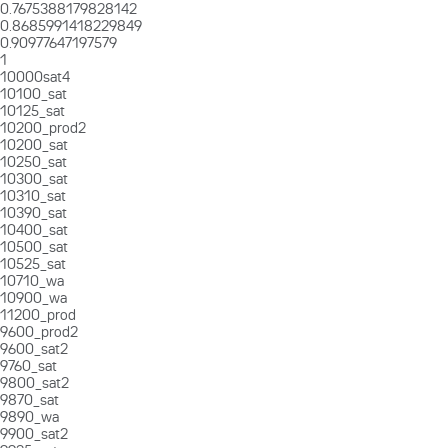
0.7675388179828142
0.8685991418229849
0.90977647197579
1
10000sat4
10100_sat
10125_sat
10200_prod2
10200_sat
10250_sat
10300_sat
10310_sat
10390_sat
10400_sat
10500_sat
10525_sat
10710_wa
10900_wa
11200_prod
9600_prod2
9600_sat2
9760_sat
9800_sat2
9870_sat
9890_wa
9900_sat2