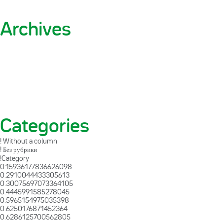
Archives
Categories
! Without a column
! Без рубрики
!Category
0.15936177836626098
0.2910044433305613
0.30075697073364105
0.4445991585278045
0.5965154975035398
0.6250176871452364
0.6286125700562805