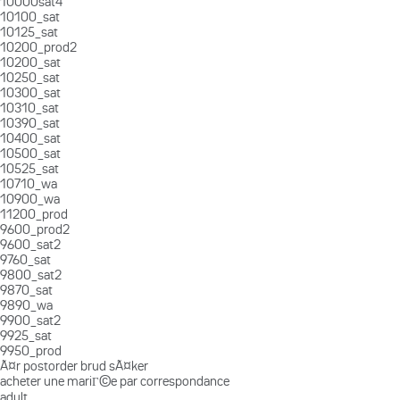
10000sat4
10100_sat
10125_sat
10200_prod2
10200_sat
10250_sat
10300_sat
10310_sat
10390_sat
10400_sat
10500_sat
10525_sat
10710_wa
10900_wa
11200_prod
9600_prod2
9600_sat2
9760_sat
9800_sat2
9870_sat
9890_wa
9900_sat2
9925_sat
9950_prod
Ã¤r postorder brud sÃ¤ker
acheter une mariГ©e par correspondance
adult