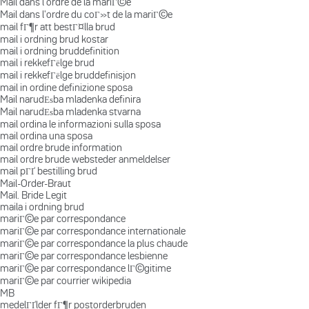
Mail dans l'ordre de la mariГ©e
Mail dans l'ordre du coГ»t de la mariГ©e
mail fГ¶r att bestГ¤lla brud
mail i ordning brud kostar
mail i ordning bruddefinition
mail i rekkefГёlge brud
mail i rekkefГёlge bruddefinisjon
mail in ordine definizione sposa
Mail narudЕѕba mladenka definira
Mail narudЕѕba mladenka stvarna
mail ordina le informazioni sulla sposa
mail ordina una sposa
mail ordre brude information
mail ordre brude websteder anmeldelser
mail pГҐ bestilling brud
Mail-Order-Braut
Mail. Bride Legit
maila i ordning brud
mariГ©e par correspondance
mariГ©e par correspondance internationale
mariГ©e par correspondance la plus chaude
mariГ©e par correspondance lesbienne
mariГ©e par correspondance lГ©gitime
mariГ©e par courrier wikipedia
MB
medelГҐlder fГ¶r postorderbruden