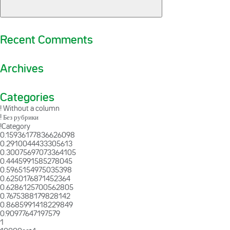
Recent Comments
Archives
Categories
! Without a column
! Без рубрики
!Category
0.15936177836626098
0.2910044433305613
0.30075697073364105
0.4445991585278045
0.5965154975035398
0.6250176871452364
0.6286125700562805
0.7675388179828142
0.8685991418229849
0.90977647197579
1