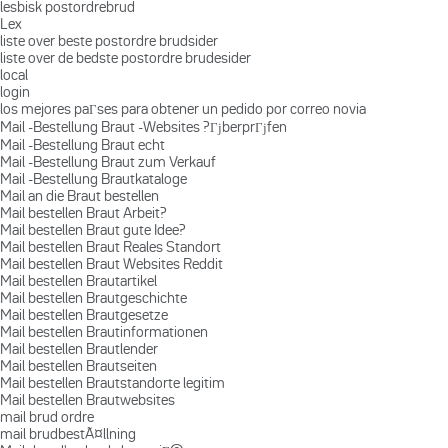
lesbisk postordrebrud
Lex
liste over beste postordre brudsider
liste over de bedste postordre brudesider
local
login
los mejores paГ­ses para obtener un pedido por correo novia
Mail -Bestellung Braut -Websites ?ГјberprГјfen
Mail -Bestellung Braut echt
Mail -Bestellung Braut zum Verkauf
Mail -Bestellung Brautkataloge
Mail an die Braut bestellen
Mail bestellen Braut Arbeit?
Mail bestellen Braut gute Idee?
Mail bestellen Braut Reales Standort
Mail bestellen Braut Websites Reddit
Mail bestellen Brautartikel
Mail bestellen Brautgeschichte
Mail bestellen Brautgesetze
Mail bestellen Brautinformationen
Mail bestellen Brautlender
Mail bestellen Brautseiten
Mail bestellen Brautstandorte legitim
Mail bestellen Brautwebsites
mail brud ordre
mail brudbestÃ¤llning