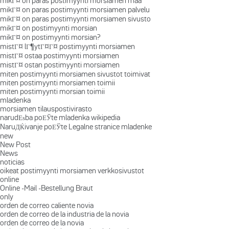
mikГ¤ on paras postimyynti morsiamen maa
mikГ¤ on paras postimyynti morsiamen palvelu
mikГ¤ on paras postimyynti morsiamen sivusto
mikГ¤ on postimyynti morsian
mikГ¤ on postimyynti morsian?
mistГ¤ lГ¶ytГ¤Г¤ postimyynti morsiamen
mistГ¤ ostaa postimyynti morsiamen
mistГ¤ ostan postimyynti morsiamen
miten postimyynti morsiamen sivustot toimivat
miten postimyynti morsiamen toimii
miten postimyynti morsian toimii
mladenka
morsiamen tilauspostivirasto
narudЕѕba poЕЎte mladenka wikipedia
NaruДЌivanje poЕЎte Legalne stranice mladenke
new
New Post
News
noticias
oikeat postimyynti morsiamen verkkosivustot
online
Online -Mail -Bestellung Braut
only
orden de correo caliente novia
orden de correo de la industria de la novia
orden de correo de la novia