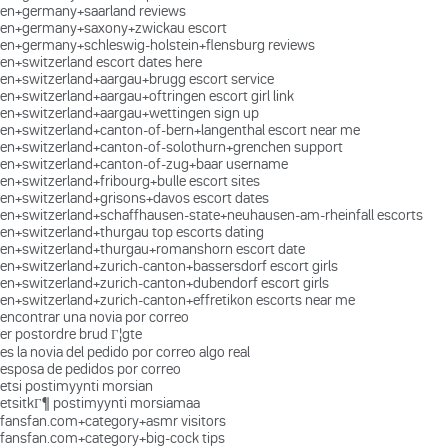
en+germany+saarland reviews
en+germany+saxony+zwickau escort
en+germany+schleswig-holstein+flensburg reviews
en+switzerland escort dates here
en+switzerland+aargau+brugg escort service
en+switzerland+aargau+oftringen escort girl link
en+switzerland+aargau+wettingen sign up
en+switzerland+canton-of-bern+langenthal escort near me
en+switzerland+canton-of-solothurn+grenchen support
en+switzerland+canton-of-zug+baar username
en+switzerland+fribourg+bulle escort sites
en+switzerland+grisons+davos escort dates
en+switzerland+schaffhausen-state+neuhausen-am-rheinfall escorts
en+switzerland+thurgau top escorts dating
en+switzerland+thurgau+romanshorn escort date
en+switzerland+zurich-canton+bassersdorf escort girls
en+switzerland+zurich-canton+dubendorf escort girls
en+switzerland+zurich-canton+effretikon escorts near me
encontrar una novia por correo
er postordre brud Г¦gte
es la novia del pedido por correo algo real
esposa de pedidos por correo
etsi postimyynti morsian
etsitkГ¶ postimyynti morsiamaa
fansfan.com+category+asmr visitors
fansfan.com+category+big-cock tips