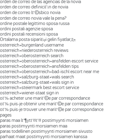
orden de correo de las agencias de la novia
orden de correo definiciГіn de novia
orden de correo lГ©sbico novia
orden de correo novia vale la pena?
ordine postale legittimo sposa russa
ordini postali agenzie sposa
ordini postali recensioni sposa
Ortalama posta sipariЕџi gelin fiyatlarД±
osterreich+burgenland username
osterreich+niederosterreich reviews
osterreich+oberosterreich search
osterreich+oberosterreich+ansfelden escort service
osterreich+oberosterreich+ansfelden tips
osterreich+oberosterreich+bad-ischl escort near me
osterreich+salzburg-staat+wals search
osterreich+salzburg-staat+wals sign in
osterreich+steiermark best escort service
osterreich+wiener-staat sign in
oГ№ acheter une mariГ©e par correspondance
oГ№ puis-je obtenir une mariГ©e par correspondance
oГ№ puis-je trouver une mariГ©e par correspondance
pages
paras maa lГ¶ytГ¤Г¤ postimyynti morsiamen
paras postimyynti morsiamen maa
paras todellinen postimyynti morsiamen sivusto
parhaat maat postimyynti morsiamen kanssa