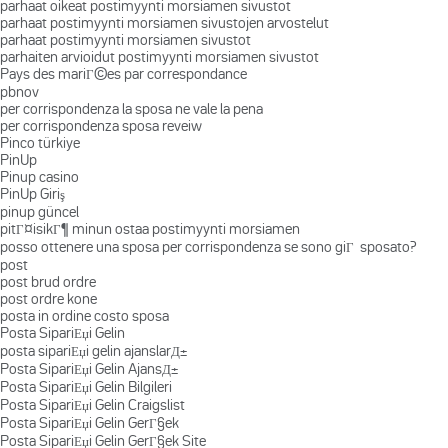
parhaat oikeat postimyynti morsiamen sivustot
parhaat postimyynti morsiamen sivustojen arvostelut
parhaat postimyynti morsiamen sivustot
parhaiten arvioidut postimyynti morsiamen sivustot
Pays des mariГ©es par correspondance
pbnov
per corrispondenza la sposa ne vale la pena
per corrispondenza sposa reveiw
Pinco türkiye
PinUp
Pinup casino
PinUp Giriş
pinup güncel
pitГ¤isikГ¶ minun ostaa postimyynti morsiamen
posso ottenere una sposa per corrispondenza se sono giГ sposato?
post
post brud ordre
post ordre kone
posta in ordine costo sposa
Posta SipariЕџi Gelin
posta sipariЕџi gelin ajanslarД±
Posta SipariЕџi Gelin AjansД±
Posta SipariЕџi Gelin Bilgileri
Posta SipariЕџi Gelin Craigslist
Posta SipariЕџi Gelin GerГ§ek
Posta SipariЕџi Gelin GerГ§ek Site