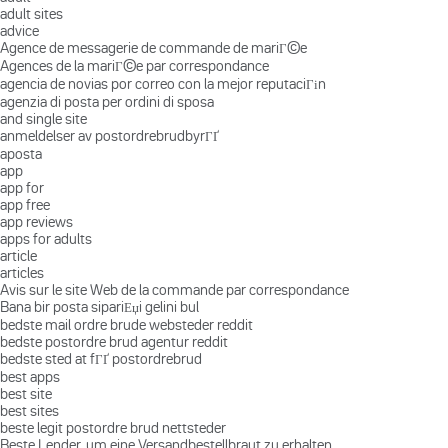
adult sites
advice
Agence de messagerie de commande de mariГ©e
Agences de la mariГ©e par correspondance
agencia de novias por correo con la mejor reputaciГіn
agenzia di posta per ordini di sposa
and single site
anmeldelser av postordrebrudbyrГҐ
aposta
app
app for
app free
app reviews
apps for adults
article
articles
Avis sur le site Web de la commande par correspondance
Bana bir posta sipariЕџi gelini bul
bedste mail ordre brude websteder reddit
bedste postordre brud agentur reddit
bedste sted at fГҐ postordrebrud
best apps
best site
best sites
beste legit postordre brud nettsteder
Beste Lender, um eine Versandbestellbraut zu erhalten