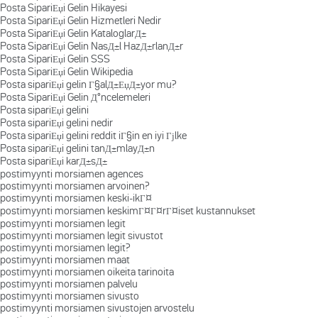
Posta SipariЕџi Gelin Hikayesi
Posta SipariЕџi Gelin Hizmetleri Nedir
Posta SipariЕџi Gelin KataloglarД±
Posta SipariЕџi Gelin NasД±l HazД±rlanД±r
Posta SipariЕџi Gelin SSS
Posta SipariЕџi Gelin Wikipedia
Posta sipariЕџi gelin Г§alД±ЕџД±yor mu?
Posta SipariЕџi Gelin Д°ncelemeleri
Posta sipariЕџi gelini
Posta sipariЕџi gelini nedir
Posta sipariЕџi gelini reddit iГ§in en iyi Гјlke
Posta sipariЕџi gelini tanД±mlayД±n
Posta sipariЕџi karД±sД±
postimyynti morsiamen agences
postimyynti morsiamen arvoinen?
postimyynti morsiamen keski-ikГ¤
postimyynti morsiamen keskimГ¤Г¤rГ¤iset kustannukset
postimyynti morsiamen legit
postimyynti morsiamen legit sivustot
postimyynti morsiamen legit?
postimyynti morsiamen maat
postimyynti morsiamen oikeita tarinoita
postimyynti morsiamen palvelu
postimyynti morsiamen sivusto
postimyynti morsiamen sivustojen arvostelu