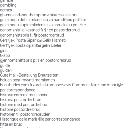
gamble
gambling
games
gb-england+southampton+mistress visitors
gdje mogu dobiti mladenku za narudЕѕbu poЕЎte
gdje mogu kupiti mladenku za narudЕѕbu poЕЎte
genomsnittlig kostnad fГ¶r en postorderbrud
genomsnittspris fГ¶r postorderbrud
GerГ§ek Posta SipariЕџi Gelin Hizmeti
GerГ§ek posta sipariЕџi gelin siteleri
giris
Gizbo
gjennomsnittspris pГҐ en postordrebrud
guide
guide1
Gute Mail -Bestellung Brautseiten
haluan postimyynti morsiamen
heartbrides.com fr+orchid-romance-avis Comment faire une mariГ©e
par correspondance
historia correo orden novia
historia post order brud
historie med postordrebrud
historie postordre brud
historien til postordrebruden
Historique de la mariГ©e par correspondance
hitta en brud