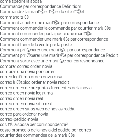
come spedire la sposa
Commande par correspondance Definitiom
Commandez la mariГ©e rГ©el du site rГ©el
commanditГ©
Comment acheter une mariГ©e par correspondance
Comment commander la commande par courrier mariГ©e
Comment commander par la poste une mariГ©e
Comment commander une mariГ©e par correspondance
Comment faire de la vente par la poste
Comment prГ©parer une mariГ©e par correspondance
Comment prГ©parer une mariГ©e par correspondance Reddit
Comment sortir avec une mariГ©e par correspondance
comprar correo orden novia
comprar una novia por correo
correo legГ­timo orden novia rusa
correo lГ©sbico ordenar novia reddit
correo orden de preguntas frecuentes de la novia
correo orden novia legГ­tima
correo orden novia real
correo orden novia sitio real
correo orden sitios web de novias reddit
correo para ordenar novia
correo-pedido-novia
cos'ГЁ la sposa per corrispondenza?
costo promedio de la novia del pedido por correo
courrier des commandes de la mariГ©e