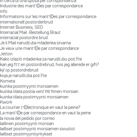
in cerca di una sposa per corrispondenza
Industrie des mariГ©es par correspondance
info
Informations sur les mariГ©es par correspondance
internationell postorderbrud
Internet Business, SEO
Interracial Mail -Bestellung Braut
interracial postordre brud
Je li Mail narudЕѕba mladenka stvarna
Je veux une mariГ©e par correspondance
Jetton
Kako izlaziti mladenka za narudЕѕbu poЕЎte
kan jeg fГҐ en postordrebrud, hvis jeg allerede er gift?
kjГёp postordrebrud
koja je narudЕѕba poЕЎte
Kometa
kuinka postimyynti morsiamen
kuinka tilata postia venГ¤lГ¤inen morsian
kuinka tilata postimyynti morsiamen
Kwork
La courrier Г©lectronique en vaut la peine?
La mariГ©e par correspondance en vaut la peine
la novia del pedido por correo
laillinen postimyynti morsian
lailliset postimyynti morsiamen sivustot
lailliset postimyyntiyritykset