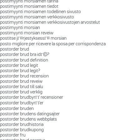
postimyynti morsiamen tarina
postimyynti morsiamen tiedot
postimyynti morsiamen todellinen sivusto
postimyynti morsiamen verkkosivusto
postimyynti morsiamen verkkosivustojen arvostelut
postimyynti morsian
postimyynti morsian reveiw
postitse jГ¤rjestyksessГ¤ morsian
posto migliore per ricevere la sposa per corrispondenza
postorder brud
postorder brud bra idГ©?
postorder brud definition
postorder brud legit
postorder brud legit?
postorder brud recension
postorder brud reveiw
postorder brud till salu
postorder brud verklig
postorder brudbyrГҐ recensioner
postorder brudbyrГҐer
postorder bruden
postorder brudens datingsajter
postorder brudens webbplats
postorder brudhistoria
postorder brudkupong
postorder fru