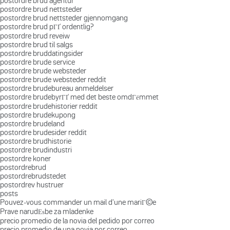
postordre brud agentur
postordre brud nettsteder
postordre brud nettsteder gjennomgang
postordre brud pГҐ ordentlig?
postordre brud reveiw
postordre brud til salgs
postordre bruddatingsider
postordre brude service
postordre brude websteder
postordre brude websteder reddit
postordre brudebureau anmeldelser
postordre brudebyrГҐ med det beste omdГёmmet
postordre brudehistorier reddit
postordre brudekupong
postordre brudeland
postordre brudesider reddit
postordre brudhistorie
postordre brudindustri
postordre koner
postordrebrud
postordrebrudstedet
postordrev hustruer
posts
Pouvez-vous commander un mail d'une mariГ©e
Prave narudЕѕbe za mladenke
precio promedio de la novia del pedido por correo
precio promedio de una novia por correo