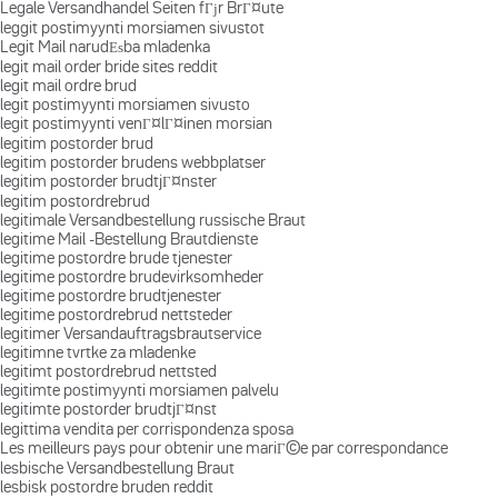
Legale Versandhandel Seiten fГјr BrГ¤ute
leggit postimyynti morsiamen sivustot
Legit Mail narudЕѕba mladenka
legit mail order bride sites reddit
legit mail ordre brud
legit postimyynti morsiamen sivusto
legit postimyynti venГ¤lГ¤inen morsian
legitim postorder brud
legitim postorder brudens webbplatser
legitim postorder brudtjГ¤nster
legitim postordrebrud
legitimale Versandbestellung russische Braut
legitime Mail -Bestellung Brautdienste
legitime postordre brude tjenester
legitime postordre brudevirksomheder
legitime postordre brudtjenester
legitime postordrebrud nettsteder
legitimer Versandauftragsbrautservice
legitimne tvrtke za mladenke
legitimt postordrebrud nettsted
legitimte postimyynti morsiamen palvelu
legitimte postorder brudtjГ¤nst
legittima vendita per corrispondenza sposa
Les meilleurs pays pour obtenir une mariГ©e par correspondance
lesbische Versandbestellung Braut
lesbisk postordre bruden reddit