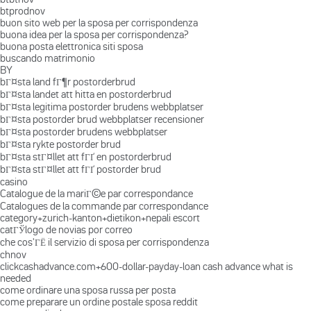
btprodnov
buon sito web per la sposa per corrispondenza
buona idea per la sposa per corrispondenza?
buona posta elettronica siti sposa
buscando matrimonio
BY
bГ¤sta land fГ¶r postorderbrud
bГ¤sta landet att hitta en postorderbrud
bГ¤sta legitima postorder brudens webbplatser
bГ¤sta postorder brud webbplatser recensioner
bГ¤sta postorder brudens webbplatser
bГ¤sta rykte postorder brud
bГ¤sta stГ¤llet att fГҐ en postorderbrud
bГ¤sta stГ¤llet att fГҐ postorder brud
casino
Catalogue de la mariГ©e par correspondance
Catalogues de la commande par correspondance
category+zurich-kanton+dietikon+nepali escort
catГЎlogo de novias por correo
che cos'ГЁ il servizio di sposa per corrispondenza
chnov
clickcashadvance.com+600-dollar-payday-loan cash advance what is
needed
come ordinare una sposa russa per posta
come preparare un ordine postale sposa reddit