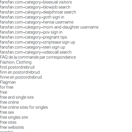
fansfan.com+category+bisexual visitors
fansfan.com+category+blowjob search
fansfan.com+category+deepthroat search
fansfan.com+category+goth sign in
fansfan.com+category+hentai username
fansfan.com+category+mom-and-daughter username
fansfan.com+category+pov sign in
fansfan.com+category+pregnant tips
fansfan.com+category+striptease sign up
fansfan.com+category+teen sign up
fansfan.com+category+videocall search
FAQ de la commande par correspondance
Fashion, Clothing
find postordrebrud
finn en postordrebrud
finne en postordrebrud
Flagman
for free
free
free and single site
free online
free online sites for singles
free sex
free singles site
free sites
free websites