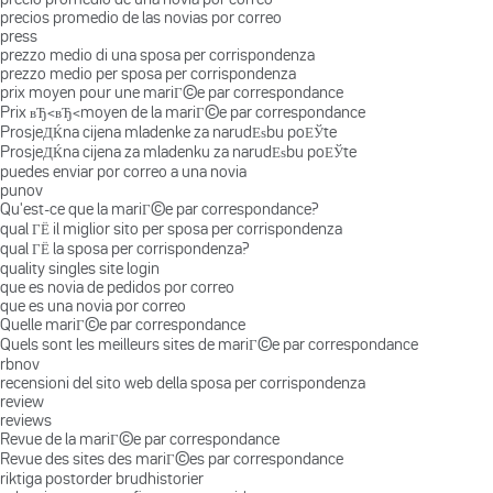
precios promedio de las novias por correo
press
prezzo medio di una sposa per corrispondenza
prezzo medio per sposa per corrispondenza
prix moyen pour une mariГ©e par correspondance
Prix вЂ‹вЂ‹moyen de la mariГ©e par correspondance
ProsjeДЌna cijena mladenke za narudЕѕbu poЕЎte
ProsjeДЌna cijena za mladenku za narudЕѕbu poЕЎte
puedes enviar por correo a una novia
punov
Qu'est-ce que la mariГ©e par correspondance?
qual ГЁ il miglior sito per sposa per corrispondenza
qual ГЁ la sposa per corrispondenza?
quality singles site login
que es novia de pedidos por correo
que es una novia por correo
Quelle mariГ©e par correspondance
Quels sont les meilleurs sites de mariГ©e par correspondance
rbnov
recensioni del sito web della sposa per corrispondenza
review
reviews
Revue de la mariГ©e par correspondance
Revue des sites des mariГ©es par correspondance
riktiga postorder brudhistorier