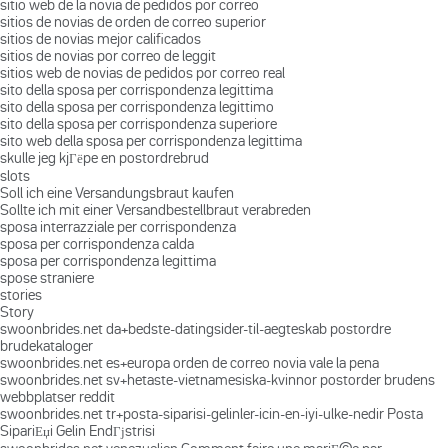
sitio web de la novia de pedidos por correo
sitios de novias de orden de correo superior
sitios de novias mejor calificados
sitios de novias por correo de leggit
sitios web de novias de pedidos por correo real
sito della sposa per corrispondenza legittima
sito della sposa per corrispondenza legittimo
sito della sposa per corrispondenza superiore
sito web della sposa per corrispondenza legittima
skulle jeg kjГёpe en postordrebrud
slots
Soll ich eine Versandungsbraut kaufen
Sollte ich mit einer Versandbestellbraut verabreden
sposa interrazziale per corrispondenza
sposa per corrispondenza calda
sposa per corrispondenza legittima
spose straniere
stories
Story
swoonbrides.net da+bedste-datingsider-til-aegteskab postordre
brudekataloger
swoonbrides.net es+europa orden de correo novia vale la pena
swoonbrides.net sv+hetaste-vietnamesiska-kvinnor postorder brudens
webbplatser reddit
swoonbrides.net tr+posta-siparisi-gelinler-icin-en-iyi-ulke-nedir Posta
SipariЕџi Gelin EndГјstrisi