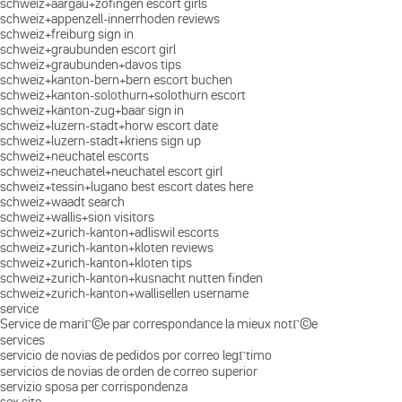
schweiz+aargau+zofingen escort girls
schweiz+appenzell-innerrhoden reviews
schweiz+freiburg sign in
schweiz+graubunden escort girl
schweiz+graubunden+davos tips
schweiz+kanton-bern+bern escort buchen
schweiz+kanton-solothurn+solothurn escort
schweiz+kanton-zug+baar sign in
schweiz+luzern-stadt+horw escort date
schweiz+luzern-stadt+kriens sign up
schweiz+neuchatel escorts
schweiz+neuchatel+neuchatel escort girl
schweiz+tessin+lugano best escort dates here
schweiz+waadt search
schweiz+wallis+sion visitors
schweiz+zurich-kanton+adliswil escorts
schweiz+zurich-kanton+kloten reviews
schweiz+zurich-kanton+kloten tips
schweiz+zurich-kanton+kusnacht nutten finden
schweiz+zurich-kanton+wallisellen username
service
Service de mariГ©e par correspondance la mieux notГ©e
services
servicio de novias de pedidos por correo legГ­timo
servicios de novias de orden de correo superior
servizio sposa per corrispondenza
sex site