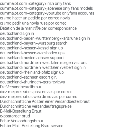
cummalot.com+category+irish only fans
cummalot.com+category+japanese only fans models
cummalot.com+category+youtube onlyfans accounts
cГіmo hacer un pedido por correo novia
cГіmo pedir una novia rusa por correo
Datation de la mariГ©e par correspondance
deutschland sign in
deutschland+baden-wurttemberg+karlsruhe sign in
deutschland+bayern+wurzburg search
deutschland+hessen+kassel sign up
deutschland+hessen+wiesbaden tips
deutschland+niedersachsen support
deutschland+nordrhein-westfalen+siegen visitors
deutschland+nordrhein-westfalen+velbert sign in
deutschland+rheinland-pfalz sign up
deutschland+sachsen escort girl
deutschland+thuringen+gera reviews
Die Versandbestellbraut
diez mejores sitios para novias por correo
diez mejores sitios web de novias por correo
Durchschnittliche Kosten einer Versandbestellbraut
Durchschnittliche Versandauftragspreise
E-Mail-Bestellung Braut
e-postorder brud
Echte Versandungsbraut
Echter Mail -Bestellung Brautservice