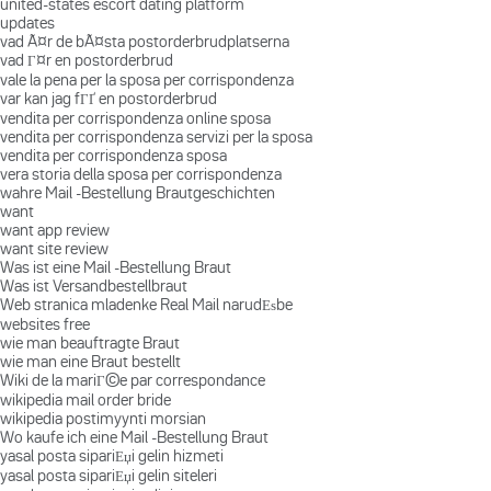
united-states escort dating platform
updates
vad Ã¤r de bÃ¤sta postorderbrudplatserna
vad Г¤r en postorderbrud
vale la pena per la sposa per corrispondenza
var kan jag fГҐ en postorderbrud
vendita per corrispondenza online sposa
vendita per corrispondenza servizi per la sposa
vendita per corrispondenza sposa
vera storia della sposa per corrispondenza
wahre Mail -Bestellung Brautgeschichten
want
want app review
want site review
Was ist eine Mail -Bestellung Braut
Was ist Versandbestellbraut
Web stranica mladenke Real Mail narudЕѕbe
websites free
wie man beauftragte Braut
wie man eine Braut bestellt
Wiki de la mariГ©e par correspondance
wikipedia mail order bride
wikipedia postimyynti morsian
Wo kaufe ich eine Mail -Bestellung Braut
yasal posta sipariЕџi gelin hizmeti
yasal posta sipariЕџi gelin siteleri