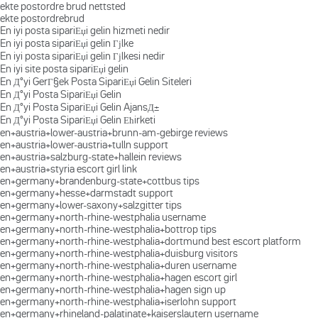
ekte postordre brud nettsted
ekte postordrebrud
En iyi posta sipariЕџi gelin hizmeti nedir
En iyi posta sipariЕџi gelin Гјlke
En iyi posta sipariЕџi gelin Гјlkesi nedir
En iyi site posta sipariЕџi gelin
En Д°yi GerГ§ek Posta SipariЕџi Gelin Siteleri
En Д°yi Posta SipariЕџi Gelin
En Д°yi Posta SipariЕџi Gelin AjansД±
En Д°yi Posta SipariЕџi Gelin Ећirketi
en+austria+lower-austria+brunn-am-gebirge reviews
en+austria+lower-austria+tulln support
en+austria+salzburg-state+hallein reviews
en+austria+styria escort girl link
en+germany+brandenburg-state+cottbus tips
en+germany+hesse+darmstadt support
en+germany+lower-saxony+salzgitter tips
en+germany+north-rhine-westphalia username
en+germany+north-rhine-westphalia+bottrop tips
en+germany+north-rhine-westphalia+dortmund best escort platform
en+germany+north-rhine-westphalia+duisburg visitors
en+germany+north-rhine-westphalia+duren username
en+germany+north-rhine-westphalia+hagen escort girl
en+germany+north-rhine-westphalia+hagen sign up
en+germany+north-rhine-westphalia+iserlohn support
en+germany+rhineland-palatinate+kaiserslautern username