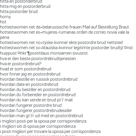
hitta en postorderbrud
hitta mig en postorderbrud
hitta postorder brud
horny
hot
hottestwomen.net de+belarussische-frauen Mail auf Bestellung Braut
hottestwomen.net es+mujeres-rumanas orden de correo novia vale la
pena
hottestwomen.net no+tyske-kvinner ekte postordre brud nettsted
hottestwomen.net sv+litauiska-kvinnor legitimte postorder brudtjГ¤nst
huippusГ¤hkГ¶postitilaus morsiamen sivustot.
hva er den beste postordrebrudtjenesten
hva er postordrebrud?
hvad er som postordrebrud
hvor finner jeg en postordrebrud
hvordan bestille en russisk postordrebrud
hvordan date en postordrebrud
hvordan du bestiller en postordrebrud
hvordan du forbereder en postordrebrud
hvordan du kan sende en brud pГҐ mail
hvordan fungerer postordre brud
hvordan fungerer postordrebrudesider
hvordan man gГҐr ud med en postordrebrud
i migliori posti per la sposa per corrispondenza
i migliori siti di sposa per corrispondenza
i posti migliori per trovare la sposa per corrispondenza