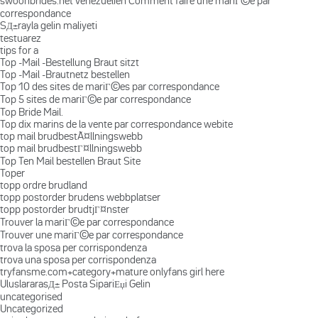
swoonbrides.net venezuelien Comment faire une mariГ©e par
correspondance
SД±rayla gelin maliyeti
testuarez
tips for a
Top -Mail -Bestellung Braut sitzt
Top -Mail -Brautnetz bestellen
Top 10 des sites de mariГ©es par correspondance
Top 5 sites de mariГ©e par correspondance
Top Bride Mail.
Top dix marins de la vente par correspondance webite
top mail brudbestÃ¤llningswebb
top mail brudbestГ¤llningswebb
Top Ten Mail bestellen Braut Site
Toper
topp ordre brudland
topp postorder brudens webbplatser
topp postorder brudtjГ¤nster
Trouver la mariГ©e par correspondance
Trouver une mariГ©e par correspondance
trova la sposa per corrispondenza
trova una sposa per corrispondenza
tryfansme.com+category+mature onlyfans girl here
UluslararasД± Posta SipariЕџi Gelin
uncategorised
Uncategorized