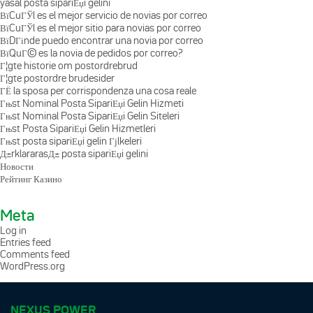
yasal posta sipariЕџi gelini
ВїCuГЎl es el mejor servicio de novias por correo
ВїCuГЎl es el mejor sitio para novias por correo
ВїDГіnde puedo encontrar una novia por correo
ВїQuГ© es la novia de pedidos por correo?
Г¦gte historie om postordrebrud
Г¦gte postordre brudesider
ГЁ la sposa per corrispondenza una cosa reale
Гњst Nominal Posta SipariЕџi Gelin Hizmeti
Гњst Nominal Posta SipariЕџi Gelin Siteleri
Гњst Posta SipariЕџi Gelin Hizmetleri
Гњst posta sipariЕџi gelin Гјlkeleri
Д±rklararasД± posta sipariЕџi gelini
Новости
Рейтинг Казино
Meta
Log in
Entries feed
Comments feed
WordPress.org
NEXUS POWER