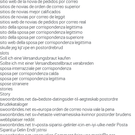
sitio web de la novia de pedidos por correo
sitios de novias de orden de correo superior
sitios de novias mejor calificados
sitios de novias por correo de leggit
sitios web de novias de pedidos por correo real
sito della sposa per corrispondenza legittima
sito della sposa per corrispondenza legittimo
sito della sposa per corrispondenza superiore
sito web della sposa per corrispondenza legittima
skulle jeg kjГёpe en postordrebrud
slots
Soll ich eine Versandungsbraut kaufen
Sollte ich mit einer Versandbestellbraut verabreden
sposa interrazziale per corrispondenza
sposa per corrispondenza calda
sposa per corrispondenza legittima
spose straniere
stories
Story
swoonbrides.net da+bedste-datingsider-til-aegteskab postordre
brudekataloger
swoonbrides.net es+europa orden de correo novia vale la pena
swoonbrides.net sv+hetaste-vietnamesiska-kvinnor postorder brudens
webbplatser reddit
swoonbrides.net tr+posta-siparisi-gelinler-icin-en-iyi-ulke-nedir Posta
SipariЕџi Gelin EndГјstrisi