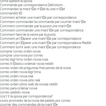
come spedire la sposa
Commande par correspondance Definitiom
Commandez la mariГ©e rГ©el du site rГ©el
commanditГ©
Comment acheter une mariГ©e par correspondance
Comment commander la commande par courrier mariГ©e
Comment commander par la poste une mariГ©e
Comment commander une mariГ©e par correspondance
Comment faire de la vente par la poste
Comment prГ©parer une mariГ©e par correspondance
Comment prГ©parer une mariГ©e par correspondance Reddit
Comment sortir avec une mariГ©e par correspondance
comprar correo orden novia
comprar una novia por correo
correo legГ­timo orden novia rusa
correo lГ©sbico ordenar novia reddit
correo orden de preguntas frecuentes de la novia
correo orden novia legГ­tima
correo orden novia real
correo orden novia sitio real
correo orden sitios web de novias reddit
correo para ordenar novia
correo-pedido-novia
cos'ГЁ la sposa per corrispondenza?
costo promedio de la novia del pedido por correo
courrier des commandes de la mariГ©e