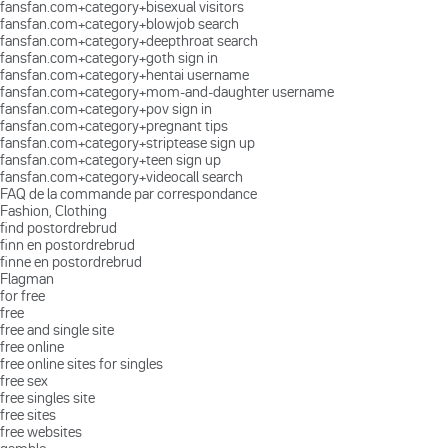
fansfan.com+category+bisexual visitors
fansfan.com+category+blowjob search
fansfan.com+category+deepthroat search
fansfan.com+category+goth sign in
fansfan.com+category+hentai username
fansfan.com+category+mom-and-daughter username
fansfan.com+category+pov sign in
fansfan.com+category+pregnant tips
fansfan.com+category+striptease sign up
fansfan.com+category+teen sign up
fansfan.com+category+videocall search
FAQ de la commande par correspondance
Fashion, Clothing
find postordrebrud
finn en postordrebrud
finne en postordrebrud
Flagman
for free
free
free and single site
free online
free online sites for singles
free sex
free singles site
free sites
free websites