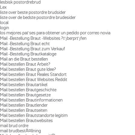
lesbisk postordrebrud
Lex
liste over beste postordre brudsider
liste over de bedste postordre brudesider
local
login
los mejores paГ­ses para obtener un pedido por correo novia
Mail -Bestellung Braut -Websites ?ГјberprГјfen
Mail -Bestellung Braut echt
Mail -Bestellung Braut zum Verkauf
Mail -Bestellung Brautkataloge
Mail an die Braut bestellen
Mail bestellen Braut Arbeit?
Mail bestellen Braut gute Idee?
Mail bestellen Braut Reales Standort
Mail bestellen Braut Websites Reddit
Mail bestellen Brautartikel
Mail bestellen Brautgeschichte
Mail bestellen Brautgesetze
Mail bestellen Brautinformationen
Mail bestellen Brautlender
Mail bestellen Brautseiten
Mail bestellen Brautstandorte legitim
Mail bestellen Brautwebsites
mail brud ordre
mail brudbestÃ¤llning