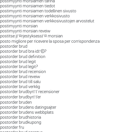
postimyynti morsiamen tarina
postimyynti morsiamen tiedot
postimyynti morsiamen todellinen sivusto
postimyynti morsiamen verkkosivusto
postimyynti morsiamen verkkosivustojen arvostelut
postimyynti morsian
postimyynti morsian reveiw
postitse jГ¤rjestyksessГ¤ morsian
posto migliore per ricevere la sposa per corrispondenza
postorder brud
postorder brud bra idГ©?
postorder brud definition
postorder brud legit
postorder brud legit?
postorder brud recension
postorder brud reveiw
postorder brud till salu
postorder brud verklig
postorder brudbyrГҐ recensioner
postorder brudbyrГҐer
postorder bruden
postorder brudens datingsajter
postorder brudens webbplats
postorder brudhistoria
postorder brudkupong
postorder fru