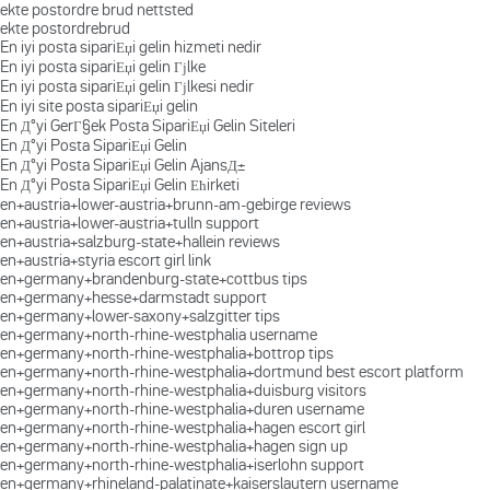
ekte postordre brud nettsted
ekte postordrebrud
En iyi posta sipariЕџi gelin hizmeti nedir
En iyi posta sipariЕџi gelin Гјlke
En iyi posta sipariЕџi gelin Гјlkesi nedir
En iyi site posta sipariЕџi gelin
En Д°yi GerГ§ek Posta SipariЕџi Gelin Siteleri
En Д°yi Posta SipariЕџi Gelin
En Д°yi Posta SipariЕџi Gelin AjansД±
En Д°yi Posta SipariЕџi Gelin Ећirketi
en+austria+lower-austria+brunn-am-gebirge reviews
en+austria+lower-austria+tulln support
en+austria+salzburg-state+hallein reviews
en+austria+styria escort girl link
en+germany+brandenburg-state+cottbus tips
en+germany+hesse+darmstadt support
en+germany+lower-saxony+salzgitter tips
en+germany+north-rhine-westphalia username
en+germany+north-rhine-westphalia+bottrop tips
en+germany+north-rhine-westphalia+dortmund best escort platform
en+germany+north-rhine-westphalia+duisburg visitors
en+germany+north-rhine-westphalia+duren username
en+germany+north-rhine-westphalia+hagen escort girl
en+germany+north-rhine-westphalia+hagen sign up
en+germany+north-rhine-westphalia+iserlohn support
en+germany+rhineland-palatinate+kaiserslautern username