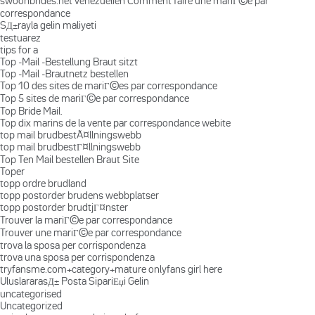
swoonbrides.net venezuelien Comment faire une mariГ©e par
correspondance
SД±rayla gelin maliyeti
testuarez
tips for a
Top -Mail -Bestellung Braut sitzt
Top -Mail -Brautnetz bestellen
Top 10 des sites de mariГ©es par correspondance
Top 5 sites de mariГ©e par correspondance
Top Bride Mail.
Top dix marins de la vente par correspondance webite
top mail brudbestÃ¤llningswebb
top mail brudbestГ¤llningswebb
Top Ten Mail bestellen Braut Site
Toper
topp ordre brudland
topp postorder brudens webbplatser
topp postorder brudtjГ¤nster
Trouver la mariГ©e par correspondance
Trouver une mariГ©e par correspondance
trova la sposa per corrispondenza
trova una sposa per corrispondenza
tryfansme.com+category+mature onlyfans girl here
UluslararasД± Posta SipariЕџi Gelin
uncategorised
Uncategorized