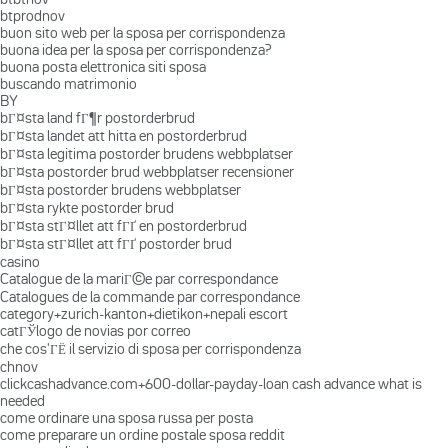
btprodnov
buon sito web per la sposa per corrispondenza
buona idea per la sposa per corrispondenza?
buona posta elettronica siti sposa
buscando matrimonio
BY
bГ¤sta land fГ¶r postorderbrud
bГ¤sta landet att hitta en postorderbrud
bГ¤sta legitima postorder brudens webbplatser
bГ¤sta postorder brud webbplatser recensioner
bГ¤sta postorder brudens webbplatser
bГ¤sta rykte postorder brud
bГ¤sta stГ¤llet att fГҐ en postorderbrud
bГ¤sta stГ¤llet att fГҐ postorder brud
casino
Catalogue de la mariГ©e par correspondance
Catalogues de la commande par correspondance
category+zurich-kanton+dietikon+nepali escort
catГЎlogo de novias por correo
che cos'ГЁ il servizio di sposa per corrispondenza
chnov
clickcashadvance.com+600-dollar-payday-loan cash advance what is
needed
come ordinare una sposa russa per posta
come preparare un ordine postale sposa reddit