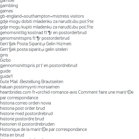
gamble
gambling
games
gb-england+southampton+mistress visitors
gdje mogu dobiti mladenku za narudЕѕbu poЕЎte
gdje mogu kupiti mladenku za narudЕѕbu poЕЎte
genomsnittlig kostnad fГ¶r en postorderbrud
genomsnittspris fГ¶r postorderbrud
GerГ§ek Posta SipariЕџi Gelin Hizmeti
GerГ§ek posta sipariЕџi gelin siteleri
giris
Gizbo
gjennomsnittspris pГҐ en postordrebrud
guide
guide1
Gute Mail -Bestellung Brautseiten
haluan postimyynti morsiamen
heartbrides.com fr+orchid-romance-avis Comment faire une mariГ©e
par correspondance
historia correo orden novia
historia post order brud
historie med postordrebrud
historie postordre brud
historien til postordrebruden
Historique de la mariГ©e par correspondance
hitta en brud