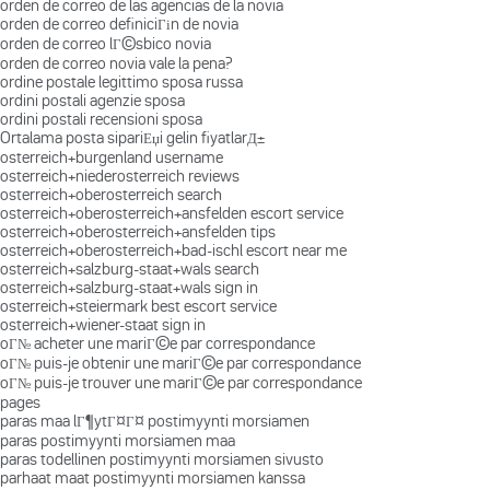
orden de correo de las agencias de la novia
orden de correo definiciГіn de novia
orden de correo lГ©sbico novia
orden de correo novia vale la pena?
ordine postale legittimo sposa russa
ordini postali agenzie sposa
ordini postali recensioni sposa
Ortalama posta sipariЕџi gelin fiyatlarД±
osterreich+burgenland username
osterreich+niederosterreich reviews
osterreich+oberosterreich search
osterreich+oberosterreich+ansfelden escort service
osterreich+oberosterreich+ansfelden tips
osterreich+oberosterreich+bad-ischl escort near me
osterreich+salzburg-staat+wals search
osterreich+salzburg-staat+wals sign in
osterreich+steiermark best escort service
osterreich+wiener-staat sign in
oГ№ acheter une mariГ©e par correspondance
oГ№ puis-je obtenir une mariГ©e par correspondance
oГ№ puis-je trouver une mariГ©e par correspondance
pages
paras maa lГ¶ytГ¤Г¤ postimyynti morsiamen
paras postimyynti morsiamen maa
paras todellinen postimyynti morsiamen sivusto
parhaat maat postimyynti morsiamen kanssa