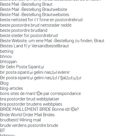
Beste Mail -Bestellung Braut
Beste Mail -Bestellung Brautwebsite
Beste Mail -Bestellung Brautwebsites
beste nettsted for ГҐ finne en postordrebrud
beste postordre brud nettsteder reddit
beste postordre brudland
beste steder for postordrebrud
Beste Website, um eine Mail -Bestellung zu finden, Braut
Bestes Land fГјr Versandbestellbraut
betting
bhnov
bhtopjan
Bir Gelin Posta SipariЕџi
bir posta sipariЕџi gelini nasД±l evlenir
Bir posta sipariЕџi gelini nasД±l Г§alД±ЕџД±r
Blog
blog-articles
bons sites de mariГ©e par correspondance
bra postorder brud webbplatser
bra postorder brudens webbplats
BRIDE MAILLEMENT BRIDE Bonne idГ©e?
Bride World Order Mail Brides
brudbestГ¤llning mail
brude verdens postordre brude
BT
btbtnov