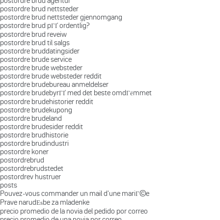
postordre brud agentur
postordre brud nettsteder
postordre brud nettsteder gjennomgang
postordre brud pГҐ ordentlig?
postordre brud reveiw
postordre brud til salgs
postordre bruddatingsider
postordre brude service
postordre brude websteder
postordre brude websteder reddit
postordre brudebureau anmeldelser
postordre brudebyrГҐ med det beste omdГёmmet
postordre brudehistorier reddit
postordre brudekupong
postordre brudeland
postordre brudesider reddit
postordre brudhistorie
postordre brudindustri
postordre koner
postordrebrud
postordrebrudstedet
postordrev hustruer
posts
Pouvez-vous commander un mail d'une mariГ©e
Prave narudЕѕbe za mladenke
precio promedio de la novia del pedido por correo
precio promedio de una novia por correo