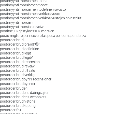
postimyynti morsiamen tarina
postimyynti morsiamen tiedot
postimyynti morsiamen todellinen sivusto
postimyynti morsiamen verkkosivusto
postimyynti morsiamen verkkosivustojen arvostelut
postimyynti morsian
postimyynti morsian reveiw
postitse jГ¤rjestyksessГ¤ morsian
posto migliore per ricevere la sposa per corrispondenza
postorder brud
postorder brud bra idГ©?
postorder brud definition
postorder brud legit
postorder brud legit?
postorder brud recension
postorder brud reveiw
postorder brud till salu
postorder brud verklig
postorder brudbyrГҐ recensioner
postorder brudbyrГҐer
postorder bruden
postorder brudens datingsajter
postorder brudens webbplats
postorder brudhistoria
postorder brudkupong
postorder fru