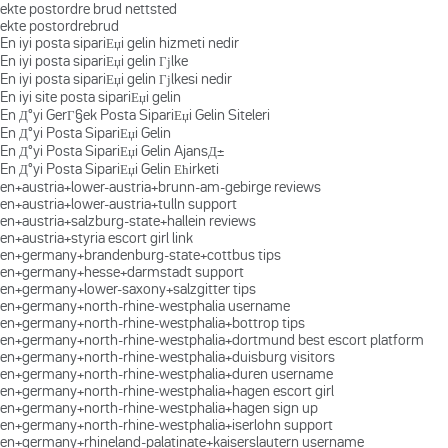
ekte postordre brud nettsted
ekte postordrebrud
En iyi posta sipariЕџi gelin hizmeti nedir
En iyi posta sipariЕџi gelin Гјlke
En iyi posta sipariЕџi gelin Гјlkesi nedir
En iyi site posta sipariЕџi gelin
En Д°yi GerГ§ek Posta SipariЕџi Gelin Siteleri
En Д°yi Posta SipariЕџi Gelin
En Д°yi Posta SipariЕџi Gelin AjansД±
En Д°yi Posta SipariЕџi Gelin Ећirketi
en+austria+lower-austria+brunn-am-gebirge reviews
en+austria+lower-austria+tulln support
en+austria+salzburg-state+hallein reviews
en+austria+styria escort girl link
en+germany+brandenburg-state+cottbus tips
en+germany+hesse+darmstadt support
en+germany+lower-saxony+salzgitter tips
en+germany+north-rhine-westphalia username
en+germany+north-rhine-westphalia+bottrop tips
en+germany+north-rhine-westphalia+dortmund best escort platform
en+germany+north-rhine-westphalia+duisburg visitors
en+germany+north-rhine-westphalia+duren username
en+germany+north-rhine-westphalia+hagen escort girl
en+germany+north-rhine-westphalia+hagen sign up
en+germany+north-rhine-westphalia+iserlohn support
en+germany+rhineland-palatinate+kaiserslautern username