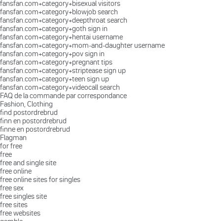
fansfan.com+category+bisexual visitors
fansfan.com+category+blowjob search
fansfan.com+category+deepthroat search
fansfan.com+category+goth sign in
fansfan.com+category+hentai username
fansfan.com+category+mom-and-daughter username
fansfan.com+category+pov sign in
fansfan.com+category+pregnant tips
fansfan.com+category+striptease sign up
fansfan.com+category+teen sign up
fansfan.com+category+videocall search
FAQ de la commande par correspondance
Fashion, Clothing
find postordrebrud
finn en postordrebrud
finne en postordrebrud
Flagman
for free
free
free and single site
free online
free online sites for singles
free sex
free singles site
free sites
free websites