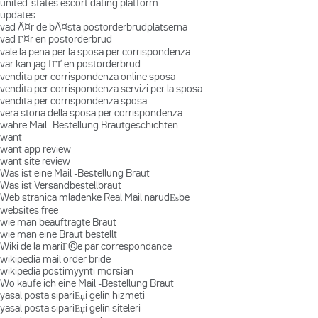
united-states escort dating platform
updates
vad Ã¤r de bÃ¤sta postorderbrudplatserna
vad Г¤r en postorderbrud
vale la pena per la sposa per corrispondenza
var kan jag fГҐ en postorderbrud
vendita per corrispondenza online sposa
vendita per corrispondenza servizi per la sposa
vendita per corrispondenza sposa
vera storia della sposa per corrispondenza
wahre Mail -Bestellung Brautgeschichten
want
want app review
want site review
Was ist eine Mail -Bestellung Braut
Was ist Versandbestellbraut
Web stranica mladenke Real Mail narudЕѕbe
websites free
wie man beauftragte Braut
wie man eine Braut bestellt
Wiki de la mariГ©e par correspondance
wikipedia mail order bride
wikipedia postimyynti morsian
Wo kaufe ich eine Mail -Bestellung Braut
yasal posta sipariЕџi gelin hizmeti
yasal posta sipariЕџi gelin siteleri