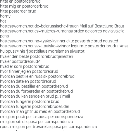
hitta en postorderbrud
hitta mig en postorderbrud
hitta postorder brud
horny
hot
hottestwomen.net de+belarussische-frauen Mail auf Bestellung Braut
hottestwomen.net es+mujeres-rumanas orden de correo novia vale la
pena
hottestwomen.net no+tyske-kvinner ekte postordre brud nettsted
hottestwomen.net sv+litauiska-kvinnor legitimte postorder brudtjГ¤nst
huippusГ¤hkГ¶postitilaus morsiamen sivustot.
hva er den beste postordrebrudtjenesten
hva er postordrebrud?
hvad er som postordrebrud
hvor finner jeg en postordrebrud
hvordan bestille en russisk postordrebrud
hvordan date en postordrebrud
hvordan du bestiller en postordrebrud
hvordan du forbereder en postordrebrud
hvordan du kan sende en brud pГҐ mail
hvordan fungerer postordre brud
hvordan fungerer postordrebrudesider
hvordan man gГҐr ud med en postordrebrud
i migliori posti per la sposa per corrispondenza
i migliori siti di sposa per corrispondenza
i posti migliori per trovare la sposa per corrispondenza