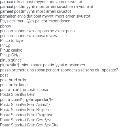
parhaat oikeat postimyynti morsiamen sivustot
parhaat postimyynti morsiamen sivustojen arvostelut
parhaat postimyynti morsiamen sivustot
parhaiten arvioidut postimyynti morsiamen sivustot
Pays des mariГ©es par correspondance
pbnov
per corrispondenza la sposa ne vale la pena
per corrispondenza sposa reveiw
Pinco türkiye
PinUp
Pinup casino
PinUp Giriş
pinup güncel
pitГ¤isikГ¶ minun ostaa postimyynti morsiamen
posso ottenere una sposa per corrispondenza se sono giГ sposato?
post
post brud ordre
post ordre kone
posta in ordine costo sposa
Posta SipariЕџi Gelin
posta sipariЕџi gelin ajanslarД±
Posta SipariЕџi Gelin AjansД±
Posta SipariЕџi Gelin Bilgileri
Posta SipariЕџi Gelin Craigslist
Posta SipariЕџi Gelin GerГ§ek
Posta SipariЕџi Gelin GerГ§ek Site