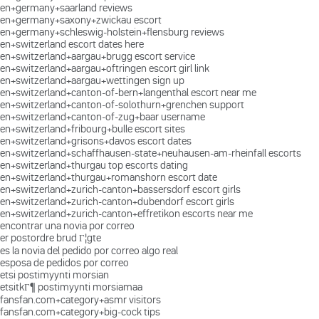
en+germany+saarland reviews
en+germany+saxony+zwickau escort
en+germany+schleswig-holstein+flensburg reviews
en+switzerland escort dates here
en+switzerland+aargau+brugg escort service
en+switzerland+aargau+oftringen escort girl link
en+switzerland+aargau+wettingen sign up
en+switzerland+canton-of-bern+langenthal escort near me
en+switzerland+canton-of-solothurn+grenchen support
en+switzerland+canton-of-zug+baar username
en+switzerland+fribourg+bulle escort sites
en+switzerland+grisons+davos escort dates
en+switzerland+schaffhausen-state+neuhausen-am-rheinfall escorts
en+switzerland+thurgau top escorts dating
en+switzerland+thurgau+romanshorn escort date
en+switzerland+zurich-canton+bassersdorf escort girls
en+switzerland+zurich-canton+dubendorf escort girls
en+switzerland+zurich-canton+effretikon escorts near me
encontrar una novia por correo
er postordre brud Г¦gte
es la novia del pedido por correo algo real
esposa de pedidos por correo
etsi postimyynti morsian
etsitkГ¶ postimyynti morsiamaa
fansfan.com+category+asmr visitors
fansfan.com+category+big-cock tips