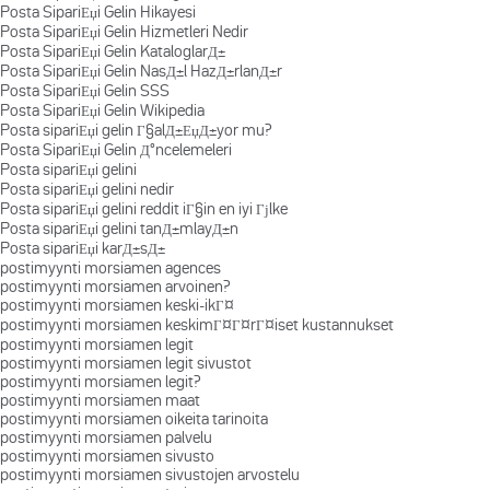
Posta SipariЕџi Gelin Hikayesi
Posta SipariЕџi Gelin Hizmetleri Nedir
Posta SipariЕџi Gelin KataloglarД±
Posta SipariЕџi Gelin NasД±l HazД±rlanД±r
Posta SipariЕџi Gelin SSS
Posta SipariЕџi Gelin Wikipedia
Posta sipariЕџi gelin Г§alД±ЕџД±yor mu?
Posta SipariЕџi Gelin Д°ncelemeleri
Posta sipariЕџi gelini
Posta sipariЕџi gelini nedir
Posta sipariЕџi gelini reddit iГ§in en iyi Гјlke
Posta sipariЕџi gelini tanД±mlayД±n
Posta sipariЕџi karД±sД±
postimyynti morsiamen agences
postimyynti morsiamen arvoinen?
postimyynti morsiamen keski-ikГ¤
postimyynti morsiamen keskimГ¤Г¤rГ¤iset kustannukset
postimyynti morsiamen legit
postimyynti morsiamen legit sivustot
postimyynti morsiamen legit?
postimyynti morsiamen maat
postimyynti morsiamen oikeita tarinoita
postimyynti morsiamen palvelu
postimyynti morsiamen sivusto
postimyynti morsiamen sivustojen arvostelu