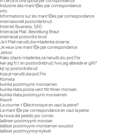
in cerca di una sposa per corrispondenza
Industrie des mariГ©es par correspondance
info
Informations sur les mariГ©es par correspondance
internationell postorderbrud
Internet Business, SEO
Interracial Mail -Bestellung Braut
interracial postordre brud
Je li Mail narudЕѕba mladenka stvarna
Je veux une mariГ©e par correspondance
Jetton
Kako izlaziti mladenka za narudЕѕbu poЕЎte
kan jeg fГҐ en postordrebrud, hvis jeg allerede er gift?
kjГёp postordrebrud
koja je narudЕѕba poЕЎte
Kometa
kuinka postimyynti morsiamen
kuinka tilata postia venГ¤lГ¤inen morsian
kuinka tilata postimyynti morsiamen
Kwork
La courrier Г©lectronique en vaut la peine?
La mariГ©e par correspondance en vaut la peine
la novia del pedido por correo
laillinen postimyynti morsian
lailliset postimyynti morsiamen sivustot
lailliset postimyyntiyritykset