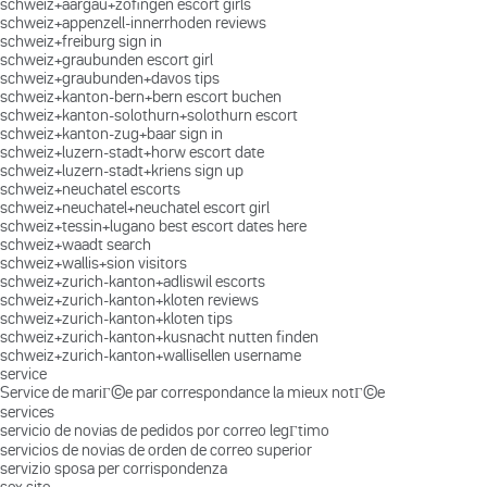
schweiz+aargau+zofingen escort girls
schweiz+appenzell-innerrhoden reviews
schweiz+freiburg sign in
schweiz+graubunden escort girl
schweiz+graubunden+davos tips
schweiz+kanton-bern+bern escort buchen
schweiz+kanton-solothurn+solothurn escort
schweiz+kanton-zug+baar sign in
schweiz+luzern-stadt+horw escort date
schweiz+luzern-stadt+kriens sign up
schweiz+neuchatel escorts
schweiz+neuchatel+neuchatel escort girl
schweiz+tessin+lugano best escort dates here
schweiz+waadt search
schweiz+wallis+sion visitors
schweiz+zurich-kanton+adliswil escorts
schweiz+zurich-kanton+kloten reviews
schweiz+zurich-kanton+kloten tips
schweiz+zurich-kanton+kusnacht nutten finden
schweiz+zurich-kanton+wallisellen username
service
Service de mariГ©e par correspondance la mieux notГ©e
services
servicio de novias de pedidos por correo legГ­timo
servicios de novias de orden de correo superior
servizio sposa per corrispondenza
sex site