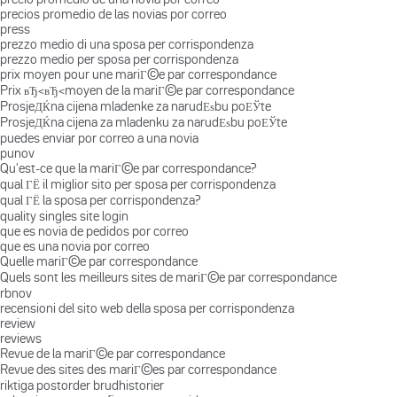
precios promedio de las novias por correo
press
prezzo medio di una sposa per corrispondenza
prezzo medio per sposa per corrispondenza
prix moyen pour une mariГ©e par correspondance
Prix вЂ‹вЂ‹moyen de la mariГ©e par correspondance
ProsjeДЌna cijena mladenke za narudЕѕbu poЕЎte
ProsjeДЌna cijena za mladenku za narudЕѕbu poЕЎte
puedes enviar por correo a una novia
punov
Qu'est-ce que la mariГ©e par correspondance?
qual ГЁ il miglior sito per sposa per corrispondenza
qual ГЁ la sposa per corrispondenza?
quality singles site login
que es novia de pedidos por correo
que es una novia por correo
Quelle mariГ©e par correspondance
Quels sont les meilleurs sites de mariГ©e par correspondance
rbnov
recensioni del sito web della sposa per corrispondenza
review
reviews
Revue de la mariГ©e par correspondance
Revue des sites des mariГ©es par correspondance
riktiga postorder brudhistorier