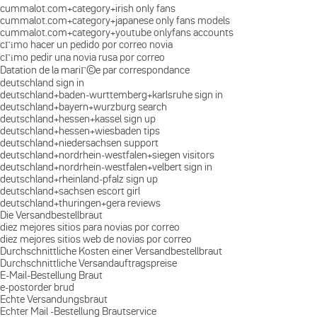
cummalot.com+category+irish only fans
cummalot.com+category+japanese only fans models
cummalot.com+category+youtube onlyfans accounts
cГіmo hacer un pedido por correo novia
cГіmo pedir una novia rusa por correo
Datation de la mariГ©e par correspondance
deutschland sign in
deutschland+baden-wurttemberg+karlsruhe sign in
deutschland+bayern+wurzburg search
deutschland+hessen+kassel sign up
deutschland+hessen+wiesbaden tips
deutschland+niedersachsen support
deutschland+nordrhein-westfalen+siegen visitors
deutschland+nordrhein-westfalen+velbert sign in
deutschland+rheinland-pfalz sign up
deutschland+sachsen escort girl
deutschland+thuringen+gera reviews
Die Versandbestellbraut
diez mejores sitios para novias por correo
diez mejores sitios web de novias por correo
Durchschnittliche Kosten einer Versandbestellbraut
Durchschnittliche Versandauftragspreise
E-Mail-Bestellung Braut
e-postorder brud
Echte Versandungsbraut
Echter Mail -Bestellung Brautservice