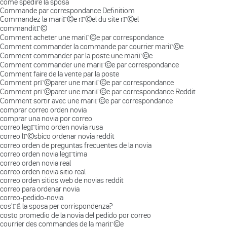
come spedire la sposa
Commande par correspondance Definitiom
Commandez la mariГ©e rГ©el du site rГ©el
commanditГ©
Comment acheter une mariГ©e par correspondance
Comment commander la commande par courrier mariГ©e
Comment commander par la poste une mariГ©e
Comment commander une mariГ©e par correspondance
Comment faire de la vente par la poste
Comment prГ©parer une mariГ©e par correspondance
Comment prГ©parer une mariГ©e par correspondance Reddit
Comment sortir avec une mariГ©e par correspondance
comprar correo orden novia
comprar una novia por correo
correo legГ­timo orden novia rusa
correo lГ©sbico ordenar novia reddit
correo orden de preguntas frecuentes de la novia
correo orden novia legГ­tima
correo orden novia real
correo orden novia sitio real
correo orden sitios web de novias reddit
correo para ordenar novia
correo-pedido-novia
cos'ГЁ la sposa per corrispondenza?
costo promedio de la novia del pedido por correo
courrier des commandes de la mariГ©e