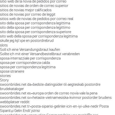
sitio web de la novia de pedidos por correo
sitios de novias de orden de correo superior
sitios de novias mejor calificados
sitios de novias por correo de leggit
sitios web de novias de pedidos por correo real
sito della sposa per corrispondenza legittima
sito della sposa per corrispondenza legittimo
sito della sposa per corrispondenza superiore
sito web della sposa per corrispondenza legittima
skulle jeg kjГёpe en postordrebrud
slots
Soll ich eine Versandungsbraut kaufen
Sollte ich mit einer Versandbestellbraut verabreden
sposa interrazziale per corrispondenza
sposa per corrispondenza calda
sposa per corrispondenza legittima
spose straniere
stories
Story
swoonbrides.net da+bedste-datingsider-til-aegteskab postordre
brudekataloger
swoonbrides.net es+europa orden de correo novia vale la pena
swoonbrides.net sv+hetaste-vietnamesiska-kvinnor postorder brudens
webbplatser reddit
swoonbrides.net tr+posta-siparisi-gelinler-icin-en-iyi-ulke-nedir Posta
SipariЕџi Gelin EndГјstrisi