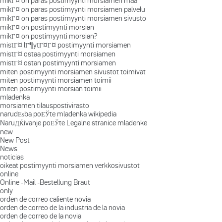
mikГ¤ on paras postimyynti morsiamen maa
mikГ¤ on paras postimyynti morsiamen palvelu
mikГ¤ on paras postimyynti morsiamen sivusto
mikГ¤ on postimyynti morsian
mikГ¤ on postimyynti morsian?
mistГ¤ lГ¶ytГ¤Г¤ postimyynti morsiamen
mistГ¤ ostaa postimyynti morsiamen
mistГ¤ ostan postimyynti morsiamen
miten postimyynti morsiamen sivustot toimivat
miten postimyynti morsiamen toimii
miten postimyynti morsian toimii
mladenka
morsiamen tilauspostivirasto
narudЕѕba poЕЎte mladenka wikipedia
NaruДЌivanje poЕЎte Legalne stranice mladenke
new
New Post
News
noticias
oikeat postimyynti morsiamen verkkosivustot
online
Online -Mail -Bestellung Braut
only
orden de correo caliente novia
orden de correo de la industria de la novia
orden de correo de la novia