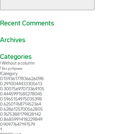
Recent Comments
Archives
Categories
! Without a column
! Без рубрики
!Category
0.15936177836626098
0.2910044433305613
0.30075697073364105
0.4445991585278045
0.5965154975035398
0.6250176871452364
0.6286125700562805
0.7675388179828142
0.8685991418229849
0.90977647197579
1