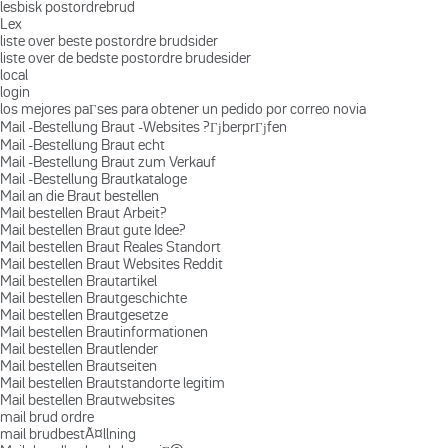
lesbisk postordrebrud
Lex
liste over beste postordre brudsider
liste over de bedste postordre brudesider
local
login
los mejores paГ­ses para obtener un pedido por correo novia
Mail -Bestellung Braut -Websites ?ГјberprГјfen
Mail -Bestellung Braut echt
Mail -Bestellung Braut zum Verkauf
Mail -Bestellung Brautkataloge
Mail an die Braut bestellen
Mail bestellen Braut Arbeit?
Mail bestellen Braut gute Idee?
Mail bestellen Braut Reales Standort
Mail bestellen Braut Websites Reddit
Mail bestellen Brautartikel
Mail bestellen Brautgeschichte
Mail bestellen Brautgesetze
Mail bestellen Brautinformationen
Mail bestellen Brautlender
Mail bestellen Brautseiten
Mail bestellen Brautstandorte legitim
Mail bestellen Brautwebsites
mail brud ordre
mail brudbestÃ¤llning