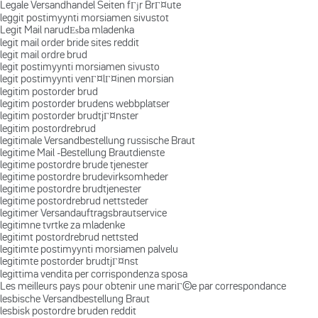
Legale Versandhandel Seiten fГјr BrГ¤ute
leggit postimyynti morsiamen sivustot
Legit Mail narudЕѕba mladenka
legit mail order bride sites reddit
legit mail ordre brud
legit postimyynti morsiamen sivusto
legit postimyynti venГ¤lГ¤inen morsian
legitim postorder brud
legitim postorder brudens webbplatser
legitim postorder brudtjГ¤nster
legitim postordrebrud
legitimale Versandbestellung russische Braut
legitime Mail -Bestellung Brautdienste
legitime postordre brude tjenester
legitime postordre brudevirksomheder
legitime postordre brudtjenester
legitime postordrebrud nettsteder
legitimer Versandauftragsbrautservice
legitimne tvrtke za mladenke
legitimt postordrebrud nettsted
legitimte postimyynti morsiamen palvelu
legitimte postorder brudtjГ¤nst
legittima vendita per corrispondenza sposa
Les meilleurs pays pour obtenir une mariГ©e par correspondance
lesbische Versandbestellung Braut
lesbisk postordre bruden reddit