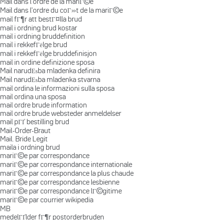
Mail dans l'ordre de la mariГ©e
Mail dans l'ordre du coГ»t de la mariГ©e
mail fГ¶r att bestГ¤lla brud
mail i ordning brud kostar
mail i ordning bruddefinition
mail i rekkefГёlge brud
mail i rekkefГёlge bruddefinisjon
mail in ordine definizione sposa
Mail narudЕѕba mladenka definira
Mail narudЕѕba mladenka stvarna
mail ordina le informazioni sulla sposa
mail ordina una sposa
mail ordre brude information
mail ordre brude websteder anmeldelser
mail pГҐ bestilling brud
Mail-Order-Braut
Mail. Bride Legit
maila i ordning brud
mariГ©e par correspondance
mariГ©e par correspondance internationale
mariГ©e par correspondance la plus chaude
mariГ©e par correspondance lesbienne
mariГ©e par correspondance lГ©gitime
mariГ©e par courrier wikipedia
MB
medelГҐlder fГ¶r postorderbruden