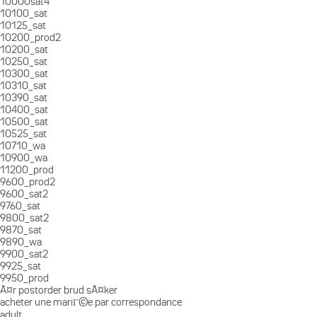
10000sat4
10100_sat
10125_sat
10200_prod2
10200_sat
10250_sat
10300_sat
10310_sat
10390_sat
10400_sat
10500_sat
10525_sat
10710_wa
10900_wa
11200_prod
9600_prod2
9600_sat2
9760_sat
9800_sat2
9870_sat
9890_wa
9900_sat2
9925_sat
9950_prod
Ã¤r postorder brud sÃ¤ker
acheter une mariГ©e par correspondance
adult