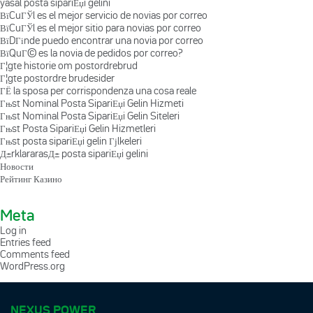
yasal posta sipariЕџi gelini
ВїCuГЎl es el mejor servicio de novias por correo
ВїCuГЎl es el mejor sitio para novias por correo
ВїDГіnde puedo encontrar una novia por correo
ВїQuГ© es la novia de pedidos por correo?
Г¦gte historie om postordrebrud
Г¦gte postordre brudesider
ГЁ la sposa per corrispondenza una cosa reale
Гњst Nominal Posta SipariЕџi Gelin Hizmeti
Гњst Nominal Posta SipariЕџi Gelin Siteleri
Гњst Posta SipariЕџi Gelin Hizmetleri
Гњst posta sipariЕџi gelin Гјlkeleri
Д±rklararasД± posta sipariЕџi gelini
Новости
Рейтинг Казино
Meta
Log in
Entries feed
Comments feed
WordPress.org
NEXUS POWER