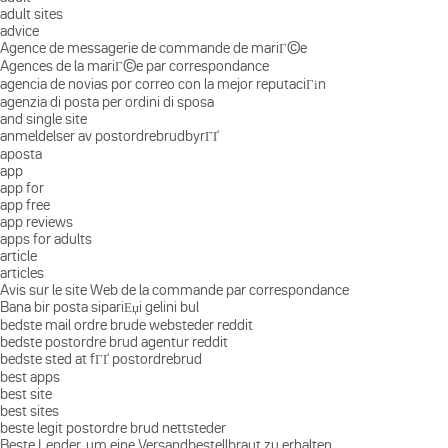
adult sites
advice
Agence de messagerie de commande de mariГ©e
Agences de la mariГ©e par correspondance
agencia de novias por correo con la mejor reputaciГіn
agenzia di posta per ordini di sposa
and single site
anmeldelser av postordrebrudbyrГҐ
aposta
app
app for
app free
app reviews
apps for adults
article
articles
Avis sur le site Web de la commande par correspondance
Bana bir posta sipariЕџi gelini bul
bedste mail ordre brude websteder reddit
bedste postordre brud agentur reddit
bedste sted at fГҐ postordrebrud
best apps
best site
best sites
beste legit postordre brud nettsteder
Beste Lender, um eine Versandbestellbraut zu erhalten