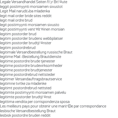
Legale Versandhandel Seiten fГјr BrГ¤ute
leggit postimyynti morsiamen sivustot
Legit Mail narudЕѕba mladenka
legit mail order bride sites reddit
legit mail ordre brud
legit postimyynti morsiamen sivusto
legit postimyynti venГ¤lГ¤inen morsian
legitim postorder brud
legitim postorder brudens webbplatser
legitim postorder brudtjГ¤nster
legitim postordrebrud
legitimale Versandbestellung russische Braut
legitime Mail -Bestellung Brautdienste
legitime postordre brude tjenester
legitime postordre brudevirksomheder
legitime postordre brudtjenester
legitime postordrebrud nettsteder
legitimer Versandauftragsbrautservice
legitimne tvrtke za mladenke
legitimt postordrebrud nettsted
legitimte postimyynti morsiamen palvelu
legitimte postorder brudtjГ¤nst
legittima vendita per corrispondenza sposa
Les meilleurs pays pour obtenir une mariГ©e par correspondance
lesbische Versandbestellung Braut
lesbisk postordre bruden reddit