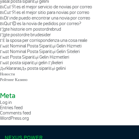
yasal posta sipariЕџi gelini
ВїCuГЎl es el mejor servicio de novias por correo
ВїCuГЎl es el mejor sitio para novias por correo
ВїDГіnde puedo encontrar una novia por correo
ВїQuГ© es la novia de pedidos por correo?
Г¦gte historie om postordrebrud
Г¦gte postordre brudesider
ГЁ la sposa per corrispondenza una cosa reale
Гњst Nominal Posta SipariЕџi Gelin Hizmeti
Гњst Nominal Posta SipariЕџi Gelin Siteleri
Гњst Posta SipariЕџi Gelin Hizmetleri
Гњst posta sipariЕџi gelin Гјlkeleri
Д±rklararasД± posta sipariЕџi gelini
Новости
Рейтинг Казино
Meta
Log in
Entries feed
Comments feed
WordPress.org
NEXUS POWER