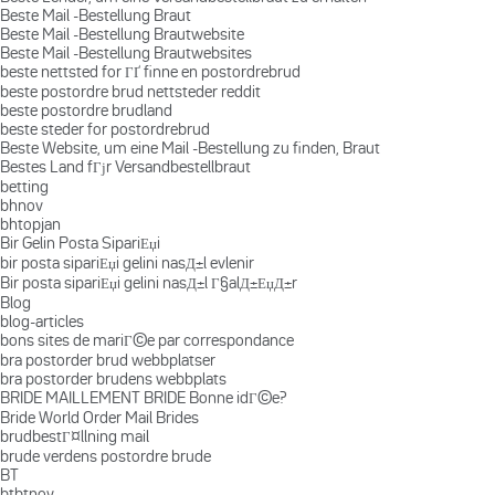
Beste Mail -Bestellung Braut
Beste Mail -Bestellung Brautwebsite
Beste Mail -Bestellung Brautwebsites
beste nettsted for ГҐ finne en postordrebrud
beste postordre brud nettsteder reddit
beste postordre brudland
beste steder for postordrebrud
Beste Website, um eine Mail -Bestellung zu finden, Braut
Bestes Land fГјr Versandbestellbraut
betting
bhnov
bhtopjan
Bir Gelin Posta SipariЕџi
bir posta sipariЕџi gelini nasД±l evlenir
Bir posta sipariЕџi gelini nasД±l Г§alД±ЕџД±r
Blog
blog-articles
bons sites de mariГ©e par correspondance
bra postorder brud webbplatser
bra postorder brudens webbplats
BRIDE MAILLEMENT BRIDE Bonne idГ©e?
Bride World Order Mail Brides
brudbestГ¤llning mail
brude verdens postordre brude
BT
btbtnov