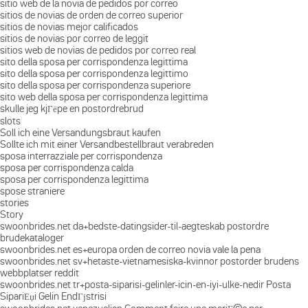
sitio web de la novia de pedidos por correo
sitios de novias de orden de correo superior
sitios de novias mejor calificados
sitios de novias por correo de leggit
sitios web de novias de pedidos por correo real
sito della sposa per corrispondenza legittima
sito della sposa per corrispondenza legittimo
sito della sposa per corrispondenza superiore
sito web della sposa per corrispondenza legittima
skulle jeg kjГёpe en postordrebrud
slots
Soll ich eine Versandungsbraut kaufen
Sollte ich mit einer Versandbestellbraut verabreden
sposa interrazziale per corrispondenza
sposa per corrispondenza calda
sposa per corrispondenza legittima
spose straniere
stories
Story
swoonbrides.net da+bedste-datingsider-til-aegteskab postordre
brudekataloger
swoonbrides.net es+europa orden de correo novia vale la pena
swoonbrides.net sv+hetaste-vietnamesiska-kvinnor postorder brudens
webbplatser reddit
swoonbrides.net tr+posta-siparisi-gelinler-icin-en-iyi-ulke-nedir Posta
SipariЕџi Gelin EndГјstrisi