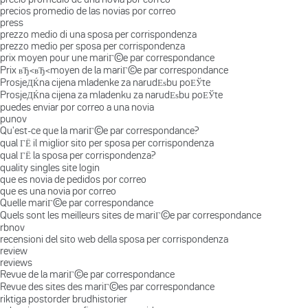
precios promedio de las novias por correo
press
prezzo medio di una sposa per corrispondenza
prezzo medio per sposa per corrispondenza
prix moyen pour une mariГ©e par correspondance
Prix вЂ‹вЂ‹moyen de la mariГ©e par correspondance
ProsjeДЌna cijena mladenke za narudЕѕbu poЕЎte
ProsjeДЌna cijena za mladenku za narudЕѕbu poЕЎte
puedes enviar por correo a una novia
punov
Qu'est-ce que la mariГ©e par correspondance?
qual ГЁ il miglior sito per sposa per corrispondenza
qual ГЁ la sposa per corrispondenza?
quality singles site login
que es novia de pedidos por correo
que es una novia por correo
Quelle mariГ©e par correspondance
Quels sont les meilleurs sites de mariГ©e par correspondance
rbnov
recensioni del sito web della sposa per corrispondenza
review
reviews
Revue de la mariГ©e par correspondance
Revue des sites des mariГ©es par correspondance
riktiga postorder brudhistorier