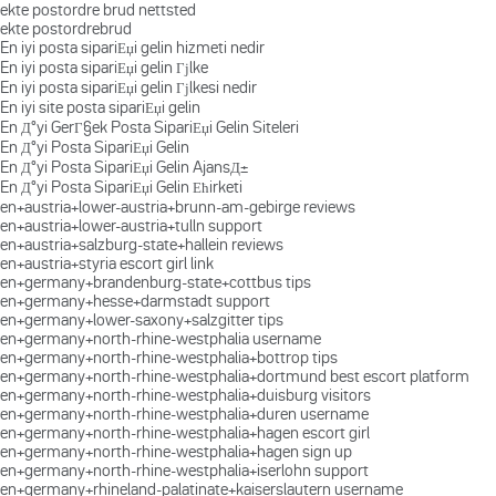
ekte postordre brud nettsted
ekte postordrebrud
En iyi posta sipariЕџi gelin hizmeti nedir
En iyi posta sipariЕџi gelin Гјlke
En iyi posta sipariЕџi gelin Гјlkesi nedir
En iyi site posta sipariЕџi gelin
En Д°yi GerГ§ek Posta SipariЕџi Gelin Siteleri
En Д°yi Posta SipariЕџi Gelin
En Д°yi Posta SipariЕџi Gelin AjansД±
En Д°yi Posta SipariЕџi Gelin Ећirketi
en+austria+lower-austria+brunn-am-gebirge reviews
en+austria+lower-austria+tulln support
en+austria+salzburg-state+hallein reviews
en+austria+styria escort girl link
en+germany+brandenburg-state+cottbus tips
en+germany+hesse+darmstadt support
en+germany+lower-saxony+salzgitter tips
en+germany+north-rhine-westphalia username
en+germany+north-rhine-westphalia+bottrop tips
en+germany+north-rhine-westphalia+dortmund best escort platform
en+germany+north-rhine-westphalia+duisburg visitors
en+germany+north-rhine-westphalia+duren username
en+germany+north-rhine-westphalia+hagen escort girl
en+germany+north-rhine-westphalia+hagen sign up
en+germany+north-rhine-westphalia+iserlohn support
en+germany+rhineland-palatinate+kaiserslautern username