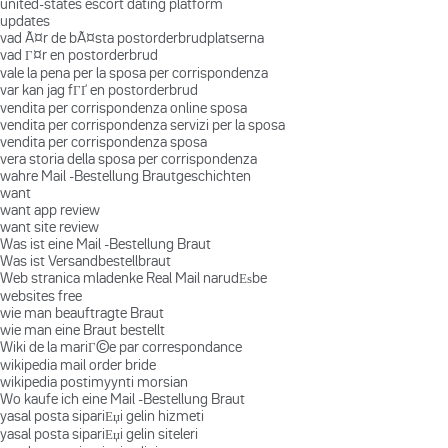
united-states escort dating platform
updates
vad Ã¤r de bÃ¤sta postorderbrudplatserna
vad Г¤r en postorderbrud
vale la pena per la sposa per corrispondenza
var kan jag fГҐ en postorderbrud
vendita per corrispondenza online sposa
vendita per corrispondenza servizi per la sposa
vendita per corrispondenza sposa
vera storia della sposa per corrispondenza
wahre Mail -Bestellung Brautgeschichten
want
want app review
want site review
Was ist eine Mail -Bestellung Braut
Was ist Versandbestellbraut
Web stranica mladenke Real Mail narudЕѕbe
websites free
wie man beauftragte Braut
wie man eine Braut bestellt
Wiki de la mariГ©e par correspondance
wikipedia mail order bride
wikipedia postimyynti morsian
Wo kaufe ich eine Mail -Bestellung Braut
yasal posta sipariЕџi gelin hizmeti
yasal posta sipariЕџi gelin siteleri