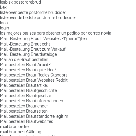
lesbisk postordrebrud
Lex
liste over beste postordre brudsider
liste over de bedste postordre brudesider
local
login
los mejores paГ­ses para obtener un pedido por correo novia
Mail -Bestellung Braut -Websites ?ГјberprГјfen
Mail -Bestellung Braut echt
Mail -Bestellung Braut zum Verkauf
Mail -Bestellung Brautkataloge
Mail an die Braut bestellen
Mail bestellen Braut Arbeit?
Mail bestellen Braut gute Idee?
Mail bestellen Braut Reales Standort
Mail bestellen Braut Websites Reddit
Mail bestellen Brautartikel
Mail bestellen Brautgeschichte
Mail bestellen Brautgesetze
Mail bestellen Brautinformationen
Mail bestellen Brautlender
Mail bestellen Brautseiten
Mail bestellen Brautstandorte legitim
Mail bestellen Brautwebsites
mail brud ordre
mail brudbestÃ¤llning