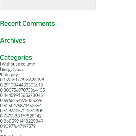
Recent Comments
Archives
Categories
! Without a column
! Без рубрики
!Category
0.15936177836626098
0.2910044433305613
0.30075697073364105
0.4445991585278045
0.5965154975035398
0.6250176871452364
0.6286125700562805
0.7675388179828142
0.8685991418229849
0.90977647197579
1