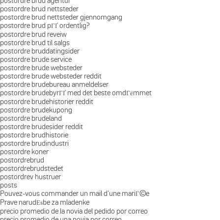
postordre brud agentur
postordre brud nettsteder
postordre brud nettsteder gjennomgang
postordre brud pГҐ ordentlig?
postordre brud reveiw
postordre brud til salgs
postordre bruddatingsider
postordre brude service
postordre brude websteder
postordre brude websteder reddit
postordre brudebureau anmeldelser
postordre brudebyrГҐ med det beste omdГёmmet
postordre brudehistorier reddit
postordre brudekupong
postordre brudeland
postordre brudesider reddit
postordre brudhistorie
postordre brudindustri
postordre koner
postordrebrud
postordrebrudstedet
postordrev hustruer
posts
Pouvez-vous commander un mail d'une mariГ©e
Prave narudЕѕbe za mladenke
precio promedio de la novia del pedido por correo
precio promedio de una novia por correo