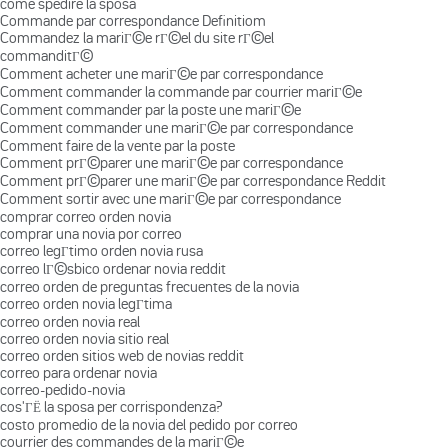
come spedire la sposa
Commande par correspondance Definitiom
Commandez la mariГ©e rГ©el du site rГ©el
commanditГ©
Comment acheter une mariГ©e par correspondance
Comment commander la commande par courrier mariГ©e
Comment commander par la poste une mariГ©e
Comment commander une mariГ©e par correspondance
Comment faire de la vente par la poste
Comment prГ©parer une mariГ©e par correspondance
Comment prГ©parer une mariГ©e par correspondance Reddit
Comment sortir avec une mariГ©e par correspondance
comprar correo orden novia
comprar una novia por correo
correo legГ­timo orden novia rusa
correo lГ©sbico ordenar novia reddit
correo orden de preguntas frecuentes de la novia
correo orden novia legГ­tima
correo orden novia real
correo orden novia sitio real
correo orden sitios web de novias reddit
correo para ordenar novia
correo-pedido-novia
cos'ГЁ la sposa per corrispondenza?
costo promedio de la novia del pedido por correo
courrier des commandes de la mariГ©e