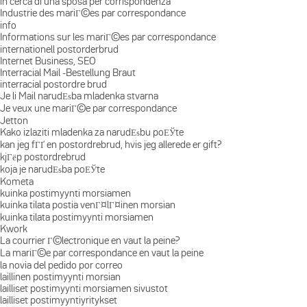
in cerca di una sposa per corrispondenza
Industrie des mariГ©es par correspondance
info
Informations sur les mariГ©es par correspondance
internationell postorderbrud
Internet Business, SEO
Interracial Mail -Bestellung Braut
interracial postordre brud
Je li Mail narudЕѕba mladenka stvarna
Je veux une mariГ©e par correspondance
Jetton
Kako izlaziti mladenka za narudЕѕbu poЕЎte
kan jeg fГҐ en postordrebrud, hvis jeg allerede er gift?
kjГёp postordrebrud
koja je narudЕѕba poЕЎte
Kometa
kuinka postimyynti morsiamen
kuinka tilata postia venГ¤lГ¤inen morsian
kuinka tilata postimyynti morsiamen
Kwork
La courrier Г©lectronique en vaut la peine?
La mariГ©e par correspondance en vaut la peine
la novia del pedido por correo
laillinen postimyynti morsian
lailliset postimyynti morsiamen sivustot
lailliset postimyyntiyritykset