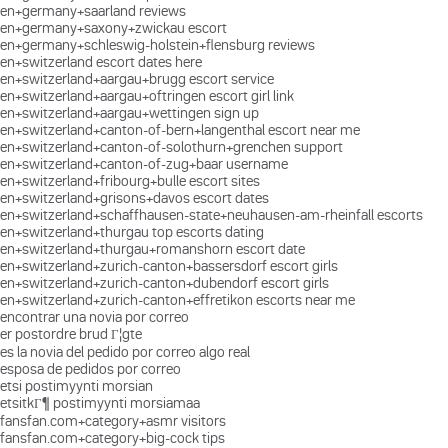
en+germany+saarland reviews
en+germany+saxony+zwickau escort
en+germany+schleswig-holstein+flensburg reviews
en+switzerland escort dates here
en+switzerland+aargau+brugg escort service
en+switzerland+aargau+oftringen escort girl link
en+switzerland+aargau+wettingen sign up
en+switzerland+canton-of-bern+langenthal escort near me
en+switzerland+canton-of-solothurn+grenchen support
en+switzerland+canton-of-zug+baar username
en+switzerland+fribourg+bulle escort sites
en+switzerland+grisons+davos escort dates
en+switzerland+schaffhausen-state+neuhausen-am-rheinfall escorts
en+switzerland+thurgau top escorts dating
en+switzerland+thurgau+romanshorn escort date
en+switzerland+zurich-canton+bassersdorf escort girls
en+switzerland+zurich-canton+dubendorf escort girls
en+switzerland+zurich-canton+effretikon escorts near me
encontrar una novia por correo
er postordre brud Г¦gte
es la novia del pedido por correo algo real
esposa de pedidos por correo
etsi postimyynti morsian
etsitkГ¶ postimyynti morsiamaa
fansfan.com+category+asmr visitors
fansfan.com+category+big-cock tips