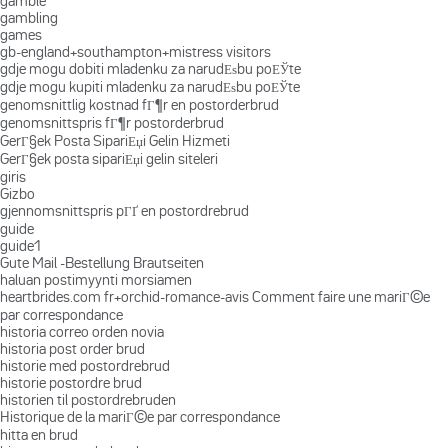
gamble
gambling
games
gb-england+southampton+mistress visitors
gdje mogu dobiti mladenku za narudЕѕbu poЕЎte
gdje mogu kupiti mladenku za narudЕѕbu poЕЎte
genomsnittlig kostnad fГ¶r en postorderbrud
genomsnittspris fГ¶r postorderbrud
GerГ§ek Posta SipariЕџi Gelin Hizmeti
GerГ§ek posta sipariЕџi gelin siteleri
giris
Gizbo
gjennomsnittspris pГҐ en postordrebrud
guide
guide1
Gute Mail -Bestellung Brautseiten
haluan postimyynti morsiamen
heartbrides.com fr+orchid-romance-avis Comment faire une mariГ©e
par correspondance
historia correo orden novia
historia post order brud
historie med postordrebrud
historie postordre brud
historien til postordrebruden
Historique de la mariГ©e par correspondance
hitta en brud