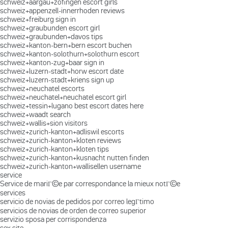
schweiz+aargau+zofingen escort girls
schweiz+appenzell-innerrhoden reviews
schweiz+freiburg sign in
schweiz+graubunden escort girl
schweiz+graubunden+davos tips
schweiz+kanton-bern+bern escort buchen
schweiz+kanton-solothurn+solothurn escort
schweiz+kanton-zug+baar sign in
schweiz+luzern-stadt+horw escort date
schweiz+luzern-stadt+kriens sign up
schweiz+neuchatel escorts
schweiz+neuchatel+neuchatel escort girl
schweiz+tessin+lugano best escort dates here
schweiz+waadt search
schweiz+wallis+sion visitors
schweiz+zurich-kanton+adliswil escorts
schweiz+zurich-kanton+kloten reviews
schweiz+zurich-kanton+kloten tips
schweiz+zurich-kanton+kusnacht nutten finden
schweiz+zurich-kanton+wallisellen username
service
Service de mariГ©e par correspondance la mieux notГ©e
services
servicio de novias de pedidos por correo legГ­timo
servicios de novias de orden de correo superior
servizio sposa per corrispondenza
sex site