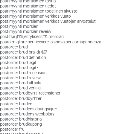
postimyynti morsiamen tarina
postimyynti morsiamen tiedot
postimyynti morsiamen todellinen sivusto
postimyynti morsiamen verkkosivusto
postimyynti morsiamen verkkosivustojen arvostelut
postimyynti morsian
postimyynti morsian reveiw
postitse jГ¤rjestyksessГ¤ morsian
posto migliore per ricevere la sposa per corrispondenza
postorder brud
postorder brud bra idГ©?
postorder brud definition
postorder brud legit
postorder brud legit?
postorder brud recension
postorder brud reveiw
postorder brud till salu
postorder brud verklig
postorder brudbyrГҐ recensioner
postorder brudbyrГҐer
postorder bruden
postorder brudens datingsajter
postorder brudens webbplats
postorder brudhistoria
postorder brudkupong
postorder fru