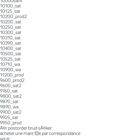
10000sat4
10100_sat
10125_sat
10200_prod2
10200_sat
10250_sat
10300_sat
10310_sat
10390_sat
10400_sat
10500_sat
10525_sat
10710_wa
10900_wa
11200_prod
9600_prod2
9600_sat2
9760_sat
9800_sat2
9870_sat
9890_wa
9900_sat2
9925_sat
9950_prod
Ã¤r postorder brud sÃ¤ker
acheter une mariГ©e par correspondance
adult