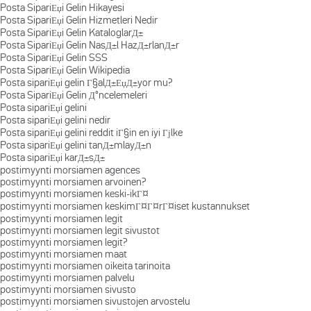
Posta SipariЕџi Gelin Hikayesi
Posta SipariЕџi Gelin Hizmetleri Nedir
Posta SipariЕџi Gelin KataloglarД±
Posta SipariЕџi Gelin NasД±l HazД±rlanД±r
Posta SipariЕџi Gelin SSS
Posta SipariЕџi Gelin Wikipedia
Posta sipariЕџi gelin Г§alД±ЕџД±yor mu?
Posta SipariЕџi Gelin Д°ncelemeleri
Posta sipariЕџi gelini
Posta sipariЕџi gelini nedir
Posta sipariЕџi gelini reddit iГ§in en iyi Гјlke
Posta sipariЕџi gelini tanД±mlayД±n
Posta sipariЕџi karД±sД±
postimyynti morsiamen agences
postimyynti morsiamen arvoinen?
postimyynti morsiamen keski-ikГ¤
postimyynti morsiamen keskimГ¤Г¤rГ¤iset kustannukset
postimyynti morsiamen legit
postimyynti morsiamen legit sivustot
postimyynti morsiamen legit?
postimyynti morsiamen maat
postimyynti morsiamen oikeita tarinoita
postimyynti morsiamen palvelu
postimyynti morsiamen sivusto
postimyynti morsiamen sivustojen arvostelu