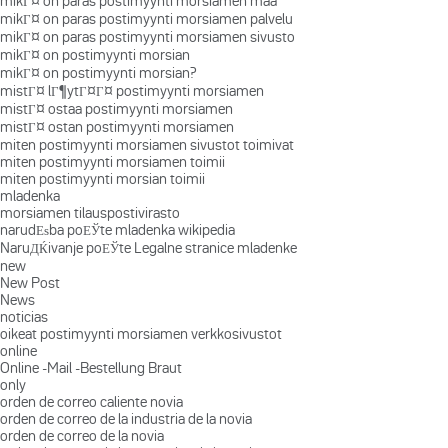
mikГ¤ on paras postimyynti morsiamen maa
mikГ¤ on paras postimyynti morsiamen palvelu
mikГ¤ on paras postimyynti morsiamen sivusto
mikГ¤ on postimyynti morsian
mikГ¤ on postimyynti morsian?
mistГ¤ lГ¶ytГ¤Г¤ postimyynti morsiamen
mistГ¤ ostaa postimyynti morsiamen
mistГ¤ ostan postimyynti morsiamen
miten postimyynti morsiamen sivustot toimivat
miten postimyynti morsiamen toimii
miten postimyynti morsian toimii
mladenka
morsiamen tilauspostivirasto
narudЕѕba poЕЎte mladenka wikipedia
NaruДЌivanje poЕЎte Legalne stranice mladenke
new
New Post
News
noticias
oikeat postimyynti morsiamen verkkosivustot
online
Online -Mail -Bestellung Braut
only
orden de correo caliente novia
orden de correo de la industria de la novia
orden de correo de la novia