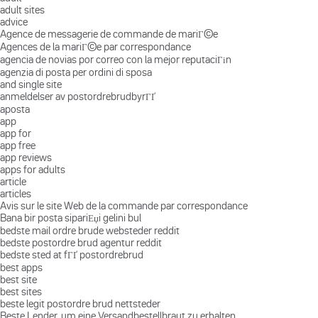
adult sites
advice
Agence de messagerie de commande de mariГ©e
Agences de la mariГ©e par correspondance
agencia de novias por correo con la mejor reputaciГіn
agenzia di posta per ordini di sposa
and single site
anmeldelser av postordrebrudbyrГҐ
aposta
app
app for
app free
app reviews
apps for adults
article
articles
Avis sur le site Web de la commande par correspondance
Bana bir posta sipariЕџi gelini bul
bedste mail ordre brude websteder reddit
bedste postordre brud agentur reddit
bedste sted at fГҐ postordrebrud
best apps
best site
best sites
beste legit postordre brud nettsteder
Beste Lender, um eine Versandbestellbraut zu erhalten