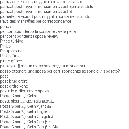
parhaat oikeat postimyynti morsiamen sivustot
parhaat postimyynti morsiamen sivustojen arvostelut
parhaat postimyynti morsiamen sivustot
parhaiten arvioidut postimyynti morsiamen sivustot
Pays des mariГ©es par correspondance
pbnov
per corrispondenza la sposa ne vale la pena
per corrispondenza sposa reveiw
Pinco türkiye
PinUp
Pinup casino
PinUp Giriş
pinup güncel
pitГ¤isikГ¶ minun ostaa postimyynti morsiamen
posso ottenere una sposa per corrispondenza se sono giГ sposato?
post
post brud ordre
post ordre kone
posta in ordine costo sposa
Posta SipariЕџi Gelin
posta sipariЕџi gelin ajanslarД±
Posta SipariЕџi Gelin AjansД±
Posta SipariЕџi Gelin Bilgileri
Posta SipariЕџi Gelin Craigslist
Posta SipariЕџi Gelin GerГ§ek
Posta SipariЕџi Gelin GerГ§ek Site