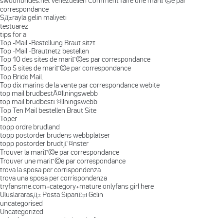
swoonbrides.net venezuelien Comment faire une mariГ©e par
correspondance
SД±rayla gelin maliyeti
testuarez
tips for a
Top -Mail -Bestellung Braut sitzt
Top -Mail -Brautnetz bestellen
Top 10 des sites de mariГ©es par correspondance
Top 5 sites de mariГ©e par correspondance
Top Bride Mail.
Top dix marins de la vente par correspondance webite
top mail brudbestÃ¤llningswebb
top mail brudbestГ¤llningswebb
Top Ten Mail bestellen Braut Site
Toper
topp ordre brudland
topp postorder brudens webbplatser
topp postorder brudtjГ¤nster
Trouver la mariГ©e par correspondance
Trouver une mariГ©e par correspondance
trova la sposa per corrispondenza
trova una sposa per corrispondenza
tryfansme.com+category+mature onlyfans girl here
UluslararasД± Posta SipariЕџi Gelin
uncategorised
Uncategorized