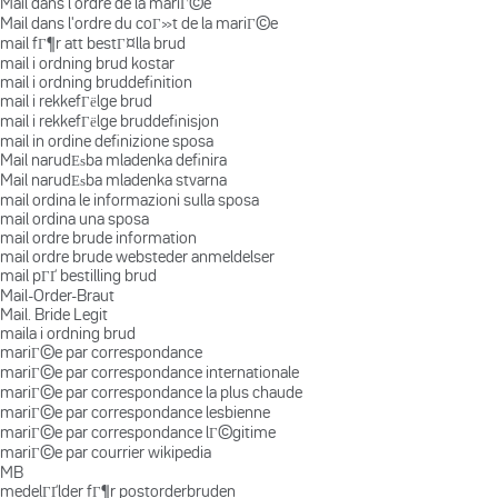
Mail dans l'ordre de la mariГ©e
Mail dans l'ordre du coГ»t de la mariГ©e
mail fГ¶r att bestГ¤lla brud
mail i ordning brud kostar
mail i ordning bruddefinition
mail i rekkefГёlge brud
mail i rekkefГёlge bruddefinisjon
mail in ordine definizione sposa
Mail narudЕѕba mladenka definira
Mail narudЕѕba mladenka stvarna
mail ordina le informazioni sulla sposa
mail ordina una sposa
mail ordre brude information
mail ordre brude websteder anmeldelser
mail pГҐ bestilling brud
Mail-Order-Braut
Mail. Bride Legit
maila i ordning brud
mariГ©e par correspondance
mariГ©e par correspondance internationale
mariГ©e par correspondance la plus chaude
mariГ©e par correspondance lesbienne
mariГ©e par correspondance lГ©gitime
mariГ©e par courrier wikipedia
MB
medelГҐlder fГ¶r postorderbruden