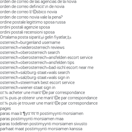
orden de correo de las agencias de la novia
orden de correo definiciГіn de novia
orden de correo lГ©sbico novia
orden de correo novia vale la pena?
ordine postale legittimo sposa russa
ordini postali agenzie sposa
ordini postali recensioni sposa
Ortalama posta sipariЕџi gelin fiyatlarД±
osterreich+burgenland username
osterreich+niederosterreich reviews
osterreich+oberosterreich search
osterreich+oberosterreich+ansfelden escort service
osterreich+oberosterreich+ansfelden tips
osterreich+oberosterreich+bad-ischl escort near me
osterreich+salzburg-staat+wals search
osterreich+salzburg-staat+wals sign in
osterreich+steiermark best escort service
osterreich+wiener-staat sign in
oГ№ acheter une mariГ©e par correspondance
oГ№ puis-je obtenir une mariГ©e par correspondance
oГ№ puis-je trouver une mariГ©e par correspondance
pages
paras maa lГ¶ytГ¤Г¤ postimyynti morsiamen
paras postimyynti morsiamen maa
paras todellinen postimyynti morsiamen sivusto
parhaat maat postimyynti morsiamen kanssa