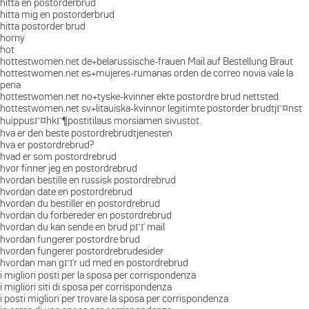
hitta en postorderbrud
hitta mig en postorderbrud
hitta postorder brud
horny
hot
hottestwomen.net de+belarussische-frauen Mail auf Bestellung Braut
hottestwomen.net es+mujeres-rumanas orden de correo novia vale la
pena
hottestwomen.net no+tyske-kvinner ekte postordre brud nettsted
hottestwomen.net sv+litauiska-kvinnor legitimte postorder brudtjГ¤nst
huippusГ¤hkГ¶postitilaus morsiamen sivustot.
hva er den beste postordrebrudtjenesten
hva er postordrebrud?
hvad er som postordrebrud
hvor finner jeg en postordrebrud
hvordan bestille en russisk postordrebrud
hvordan date en postordrebrud
hvordan du bestiller en postordrebrud
hvordan du forbereder en postordrebrud
hvordan du kan sende en brud pГҐ mail
hvordan fungerer postordre brud
hvordan fungerer postordrebrudesider
hvordan man gГҐr ud med en postordrebrud
i migliori posti per la sposa per corrispondenza
i migliori siti di sposa per corrispondenza
i posti migliori per trovare la sposa per corrispondenza