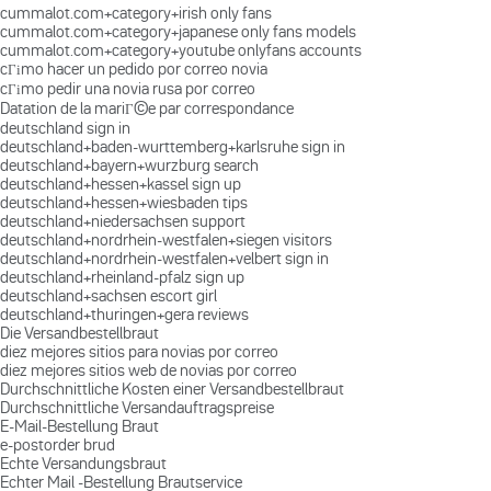
cummalot.com+category+irish only fans
cummalot.com+category+japanese only fans models
cummalot.com+category+youtube onlyfans accounts
cГіmo hacer un pedido por correo novia
cГіmo pedir una novia rusa por correo
Datation de la mariГ©e par correspondance
deutschland sign in
deutschland+baden-wurttemberg+karlsruhe sign in
deutschland+bayern+wurzburg search
deutschland+hessen+kassel sign up
deutschland+hessen+wiesbaden tips
deutschland+niedersachsen support
deutschland+nordrhein-westfalen+siegen visitors
deutschland+nordrhein-westfalen+velbert sign in
deutschland+rheinland-pfalz sign up
deutschland+sachsen escort girl
deutschland+thuringen+gera reviews
Die Versandbestellbraut
diez mejores sitios para novias por correo
diez mejores sitios web de novias por correo
Durchschnittliche Kosten einer Versandbestellbraut
Durchschnittliche Versandauftragspreise
E-Mail-Bestellung Braut
e-postorder brud
Echte Versandungsbraut
Echter Mail -Bestellung Brautservice