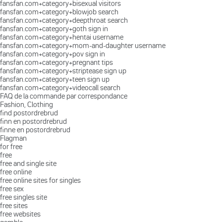
fansfan.com+category+bisexual visitors
fansfan.com+category+blowjob search
fansfan.com+category+deepthroat search
fansfan.com+category+goth sign in
fansfan.com+category+hentai username
fansfan.com+category+mom-and-daughter username
fansfan.com+category+pov sign in
fansfan.com+category+pregnant tips
fansfan.com+category+striptease sign up
fansfan.com+category+teen sign up
fansfan.com+category+videocall search
FAQ de la commande par correspondance
Fashion, Clothing
find postordrebrud
finn en postordrebrud
finne en postordrebrud
Flagman
for free
free
free and single site
free online
free online sites for singles
free sex
free singles site
free sites
free websites