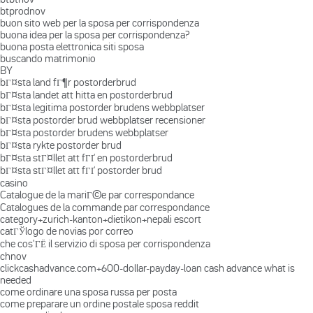
btprodnov
buon sito web per la sposa per corrispondenza
buona idea per la sposa per corrispondenza?
buona posta elettronica siti sposa
buscando matrimonio
BY
bГ¤sta land fГ¶r postorderbrud
bГ¤sta landet att hitta en postorderbrud
bГ¤sta legitima postorder brudens webbplatser
bГ¤sta postorder brud webbplatser recensioner
bГ¤sta postorder brudens webbplatser
bГ¤sta rykte postorder brud
bГ¤sta stГ¤llet att fГҐ en postorderbrud
bГ¤sta stГ¤llet att fГҐ postorder brud
casino
Catalogue de la mariГ©e par correspondance
Catalogues de la commande par correspondance
category+zurich-kanton+dietikon+nepali escort
catГЎlogo de novias por correo
che cos'ГЁ il servizio di sposa per corrispondenza
chnov
clickcashadvance.com+600-dollar-payday-loan cash advance what is
needed
come ordinare una sposa russa per posta
come preparare un ordine postale sposa reddit