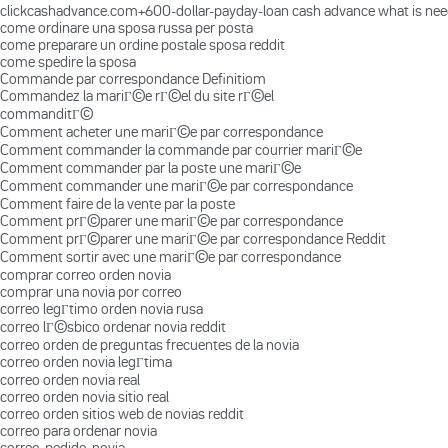
clickcashadvance.com+600-dollar-payday-loan cash advance what is ne
come ordinare una sposa russa per posta
come preparare un ordine postale sposa reddit
come spedire la sposa
Commande par correspondance Definitiom
Commandez la mariГ©e rГ©el du site rГ©el
commanditГ©
Comment acheter une mariГ©e par correspondance
Comment commander la commande par courrier mariГ©e
Comment commander par la poste une mariГ©e
Comment commander une mariГ©e par correspondance
Comment faire de la vente par la poste
Comment prГ©parer une mariГ©e par correspondance
Comment prГ©parer une mariГ©e par correspondance Reddit
Comment sortir avec une mariГ©e par correspondance
comprar correo orden novia
comprar una novia por correo
correo legГ­timo orden novia rusa
correo lГ©sbico ordenar novia reddit
correo orden de preguntas frecuentes de la novia
correo orden novia legГ­tima
correo orden novia real
correo orden novia sitio real
correo orden sitios web de novias reddit
correo para ordenar novia
correo-pedido-novia