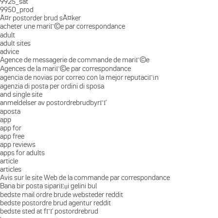
9925_sat
9950_prod
Ã¤r postorder brud sÃ¤ker
acheter une mariГ©e par correspondance
adult
adult sites
advice
Agence de messagerie de commande de mariГ©e
Agences de la mariГ©e par correspondance
agencia de novias por correo con la mejor reputaciГіn
agenzia di posta per ordini di sposa
and single site
anmeldelser av postordrebrudbyrГҐ
aposta
app
app for
app free
app reviews
apps for adults
article
articles
Avis sur le site Web de la commande par correspondance
Bana bir posta sipariЕџi gelini bul
bedste mail ordre brude websteder reddit
bedste postordre brud agentur reddit
bedste sted at fГҐ postordrebrud