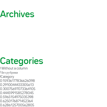
Archives
Categories
! Without a column
! Без рубрики
!Category
0.15936177836626098
0.2910044433305613
0.30075697073364105
0.4445991585278045
0.5965154975035398
0.6250176871452364
0.6286125700562805