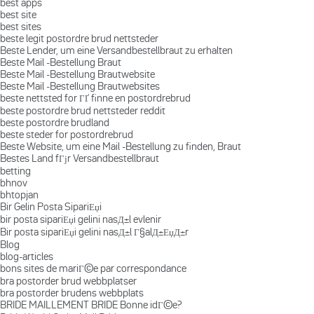
best apps
best site
best sites
beste legit postordre brud nettsteder
Beste Lender, um eine Versandbestellbraut zu erhalten
Beste Mail -Bestellung Braut
Beste Mail -Bestellung Brautwebsite
Beste Mail -Bestellung Brautwebsites
beste nettsted for ГҐ finne en postordrebrud
beste postordre brud nettsteder reddit
beste postordre brudland
beste steder for postordrebrud
Beste Website, um eine Mail -Bestellung zu finden, Braut
Bestes Land fГјr Versandbestellbraut
betting
bhnov
bhtopjan
Bir Gelin Posta SipariЕџi
bir posta sipariЕџi gelini nasД±l evlenir
Bir posta sipariЕџi gelini nasД±l Г§alД±ЕџД±r
Blog
blog-articles
bons sites de mariГ©e par correspondance
bra postorder brud webbplatser
bra postorder brudens webbplats
BRIDE MAILLEMENT BRIDE Bonne idГ©e?