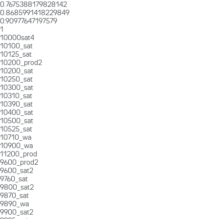
0.7675388179828142
0.8685991418229849
0.90977647197579
1
10000sat4
10100_sat
10125_sat
10200_prod2
10200_sat
10250_sat
10300_sat
10310_sat
10390_sat
10400_sat
10500_sat
10525_sat
10710_wa
10900_wa
11200_prod
9600_prod2
9600_sat2
9760_sat
9800_sat2
9870_sat
9890_wa
9900_sat2