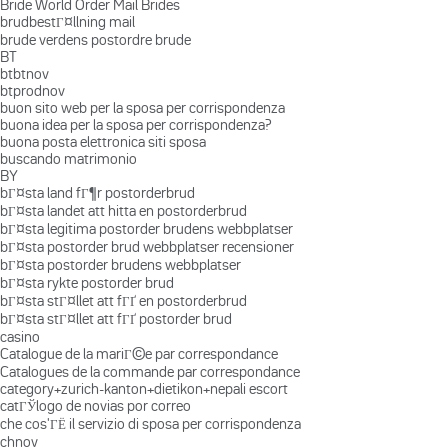
Bride World Order Mail Brides
brudbestГ¤llning mail
brude verdens postordre brude
BT
btbtnov
btprodnov
buon sito web per la sposa per corrispondenza
buona idea per la sposa per corrispondenza?
buona posta elettronica siti sposa
buscando matrimonio
BY
bГ¤sta land fГ¶r postorderbrud
bГ¤sta landet att hitta en postorderbrud
bГ¤sta legitima postorder brudens webbplatser
bГ¤sta postorder brud webbplatser recensioner
bГ¤sta postorder brudens webbplatser
bГ¤sta rykte postorder brud
bГ¤sta stГ¤llet att fГҐ en postorderbrud
bГ¤sta stГ¤llet att fГҐ postorder brud
casino
Catalogue de la mariГ©e par correspondance
Catalogues de la commande par correspondance
category+zurich-kanton+dietikon+nepali escort
catГЎlogo de novias por correo
che cos'ГЁ il servizio di sposa per corrispondenza
chnov