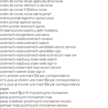
orden de correo de las agencias de la novia
orden de correo definiciГіn de novia
orden de correo lГ©sbico novia
orden de correo novia vale la pena?
ordine postale legittimo sposa russa
ordini postali agenzie sposa
ordini postali recensioni sposa
Ortalama posta sipariЕџi gelin fiyatlarД±
osterreich+burgenland username
osterreich+niederosterreich reviews
osterreich+oberosterreich search
osterreich+oberosterreich+ansfelden escort service
osterreich+oberosterreich+ansfelden tips
osterreich+oberosterreich+bad-ischl escort near me
osterreich+salzburg-staat+wals search
osterreich+salzburg-staat+wals sign in
osterreich+steiermark best escort service
osterreich+wiener-staat sign in
oГ№ acheter une mariГ©e par correspondance
oГ№ puis-je obtenir une mariГ©e par correspondance
oГ№ puis-je trouver une mariГ©e par correspondance
pages
paras maa lГ¶ytГ¤Г¤ postimyynti morsiamen
paras postimyynti morsiamen maa
paras todellinen postimyynti morsiamen sivusto
parhaat maat postimyynti morsiamen kanssa