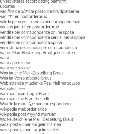
united-states escort dating platform
updates
vad Ã¤r de bÃ¤sta postorderbrudplatserna
vad Г¤r en postorderbrud
vale la pena per la sposa per corrispondenza
var kan jag fГҐ en postorderbrud
vendita per corrispondenza online sposa
vendita per corrispondenza servizi per la sposa
vendita per corrispondenza sposa
vera storia della sposa per corrispondenza
wahre Mail -Bestellung Brautgeschichten
want
want app review
want site review
Was ist eine Mail -Bestellung Braut
Was ist Versandbestellbraut
Web stranica mladenke Real Mail narudЕѕbe
websites free
wie man beauftragte Braut
wie man eine Braut bestellt
Wiki de la mariГ©e par correspondance
wikipedia mail order bride
wikipedia postimyynti morsian
Wo kaufe ich eine Mail -Bestellung Braut
yasal posta sipariЕџi gelin hizmeti
yasal posta sipariЕџi gelin siteleri