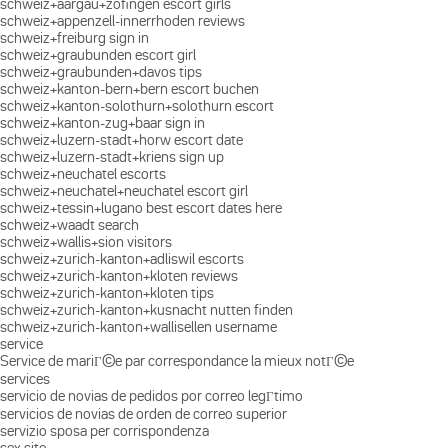
schweiz+aargau+zofingen escort girls
schweiz+appenzell-innerrhoden reviews
schweiz+freiburg sign in
schweiz+graubunden escort girl
schweiz+graubunden+davos tips
schweiz+kanton-bern+bern escort buchen
schweiz+kanton-solothurn+solothurn escort
schweiz+kanton-zug+baar sign in
schweiz+luzern-stadt+horw escort date
schweiz+luzern-stadt+kriens sign up
schweiz+neuchatel escorts
schweiz+neuchatel+neuchatel escort girl
schweiz+tessin+lugano best escort dates here
schweiz+waadt search
schweiz+wallis+sion visitors
schweiz+zurich-kanton+adliswil escorts
schweiz+zurich-kanton+kloten reviews
schweiz+zurich-kanton+kloten tips
schweiz+zurich-kanton+kusnacht nutten finden
schweiz+zurich-kanton+wallisellen username
service
Service de mariГ©e par correspondance la mieux notГ©e
services
servicio de novias de pedidos por correo legГ­timo
servicios de novias de orden de correo superior
servizio sposa per corrispondenza
sex site