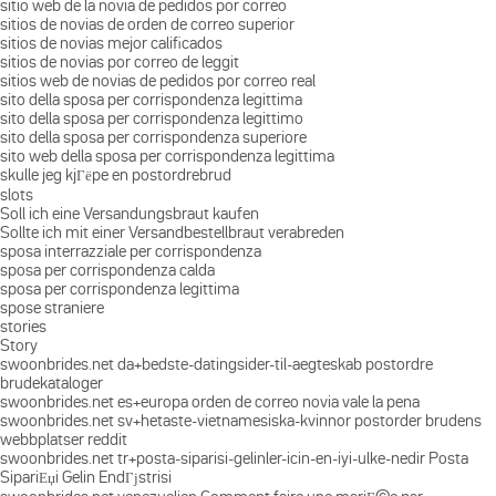
sitio web de la novia de pedidos por correo
sitios de novias de orden de correo superior
sitios de novias mejor calificados
sitios de novias por correo de leggit
sitios web de novias de pedidos por correo real
sito della sposa per corrispondenza legittima
sito della sposa per corrispondenza legittimo
sito della sposa per corrispondenza superiore
sito web della sposa per corrispondenza legittima
skulle jeg kjГёpe en postordrebrud
slots
Soll ich eine Versandungsbraut kaufen
Sollte ich mit einer Versandbestellbraut verabreden
sposa interrazziale per corrispondenza
sposa per corrispondenza calda
sposa per corrispondenza legittima
spose straniere
stories
Story
swoonbrides.net da+bedste-datingsider-til-aegteskab postordre
brudekataloger
swoonbrides.net es+europa orden de correo novia vale la pena
swoonbrides.net sv+hetaste-vietnamesiska-kvinnor postorder brudens
webbplatser reddit
swoonbrides.net tr+posta-siparisi-gelinler-icin-en-iyi-ulke-nedir Posta
SipariЕџi Gelin EndГјstrisi