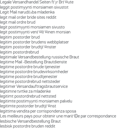
Legale Versandhandel Seiten fГјr BrГ¤ute
leggit postimyynti morsiamen sivustot
Legit Mail narudЕѕba mladenka
legit mail order bride sites reddit
legit mail ordre brud
legit postimyynti morsiamen sivusto
legit postimyynti venГ¤lГ¤inen morsian
legitim postorder brud
legitim postorder brudens webbplatser
legitim postorder brudtjГ¤nster
legitim postordrebrud
legitimale Versandbestellung russische Braut
legitime Mail -Bestellung Brautdienste
legitime postordre brude tjenester
legitime postordre brudevirksomheder
legitime postordre brudtjenester
legitime postordrebrud nettsteder
legitimer Versandauftragsbrautservice
legitimne tvrtke za mladenke
legitimt postordrebrud nettsted
legitimte postimyynti morsiamen palvelu
legitimte postorder brudtjГ¤nst
legittima vendita per corrispondenza sposa
Les meilleurs pays pour obtenir une mariГ©e par correspondance
lesbische Versandbestellung Braut
lesbisk postordre bruden reddit