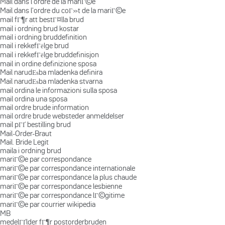
Mail dans l'ordre de la mariГ©e
Mail dans l'ordre du coГ»t de la mariГ©e
mail fГ¶r att bestГ¤lla brud
mail i ordning brud kostar
mail i ordning bruddefinition
mail i rekkefГёlge brud
mail i rekkefГёlge bruddefinisjon
mail in ordine definizione sposa
Mail narudЕѕba mladenka definira
Mail narudЕѕba mladenka stvarna
mail ordina le informazioni sulla sposa
mail ordina una sposa
mail ordre brude information
mail ordre brude websteder anmeldelser
mail pГҐ bestilling brud
Mail-Order-Braut
Mail. Bride Legit
maila i ordning brud
mariГ©e par correspondance
mariГ©e par correspondance internationale
mariГ©e par correspondance la plus chaude
mariГ©e par correspondance lesbienne
mariГ©e par correspondance lГ©gitime
mariГ©e par courrier wikipedia
MB
medelГҐlder fГ¶r postorderbruden