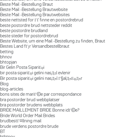
Beste Mail -Bestellung Braut
Beste Mail -Bestellung Brautwebsite
Beste Mail -Bestellung Brautwebsites
beste nettsted for ГҐ finne en postordrebrud
beste postordre brud nettsteder reddit
beste postordre brudland
beste steder for postordrebrud
Beste Website, um eine Mail -Bestellung zu finden, Braut
Bestes Land fГјr Versandbestellbraut
betting
bhnov
bhtopjan
Bir Gelin Posta SipariЕџi
bir posta sipariЕџi gelini nasД±l evlenir
Bir posta sipariЕџi gelini nasД±l Г§alД±ЕџД±r
Blog
blog-articles
bons sites de mariГ©e par correspondance
bra postorder brud webbplatser
bra postorder brudens webbplats
BRIDE MAILLEMENT BRIDE Bonne idГ©e?
Bride World Order Mail Brides
brudbestГ¤llning mail
brude verdens postordre brude
BT
btbtnov