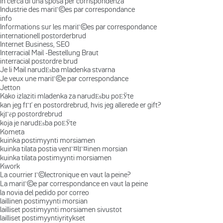
in cerca di una sposa per corrispondenza
Industrie des mariГ©es par correspondance
info
Informations sur les mariГ©es par correspondance
internationell postorderbrud
Internet Business, SEO
Interracial Mail -Bestellung Braut
interracial postordre brud
Je li Mail narudЕѕba mladenka stvarna
Je veux une mariГ©e par correspondance
Jetton
Kako izlaziti mladenka za narudЕѕbu poЕЎte
kan jeg fГҐ en postordrebrud, hvis jeg allerede er gift?
kjГёp postordrebrud
koja je narudЕѕba poЕЎte
Kometa
kuinka postimyynti morsiamen
kuinka tilata postia venГ¤lГ¤inen morsian
kuinka tilata postimyynti morsiamen
Kwork
La courrier Г©lectronique en vaut la peine?
La mariГ©e par correspondance en vaut la peine
la novia del pedido por correo
laillinen postimyynti morsian
lailliset postimyynti morsiamen sivustot
lailliset postimyyntiyritykset