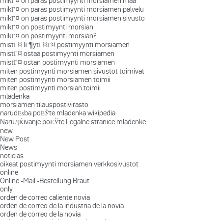
mikГ¤ on paras postimyynti morsiamen maa
mikГ¤ on paras postimyynti morsiamen palvelu
mikГ¤ on paras postimyynti morsiamen sivusto
mikГ¤ on postimyynti morsian
mikГ¤ on postimyynti morsian?
mistГ¤ lГ¶ytГ¤Г¤ postimyynti morsiamen
mistГ¤ ostaa postimyynti morsiamen
mistГ¤ ostan postimyynti morsiamen
miten postimyynti morsiamen sivustot toimivat
miten postimyynti morsiamen toimii
miten postimyynti morsian toimii
mladenka
morsiamen tilauspostivirasto
narudЕѕba poЕЎte mladenka wikipedia
NaruДЌivanje poЕЎte Legalne stranice mladenke
new
New Post
News
noticias
oikeat postimyynti morsiamen verkkosivustot
online
Online -Mail -Bestellung Braut
only
orden de correo caliente novia
orden de correo de la industria de la novia
orden de correo de la novia