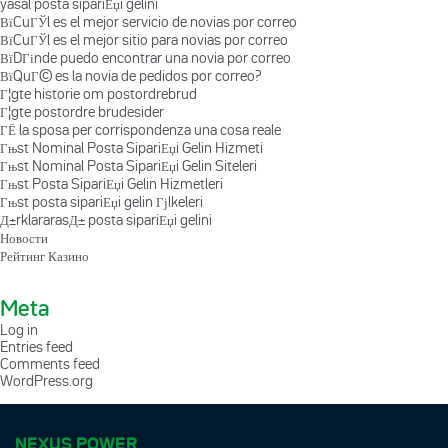
yasal posta sipariЕџi gelini
ВїCuГЎl es el mejor servicio de novias por correo
ВїCuГЎl es el mejor sitio para novias por correo
ВїDГіnde puedo encontrar una novia por correo
ВїQuГ© es la novia de pedidos por correo?
Г¦gte historie om postordrebrud
Г¦gte postordre brudesider
ГЁ la sposa per corrispondenza una cosa reale
Гњst Nominal Posta SipariЕџi Gelin Hizmeti
Гњst Nominal Posta SipariЕџi Gelin Siteleri
Гњst Posta SipariЕџi Gelin Hizmetleri
Гњst posta sipariЕџi gelin Гјlkeleri
Д±rklararasД± posta sipariЕџi gelini
Новости
Рейтинг Казино
Meta
Log in
Entries feed
Comments feed
WordPress.org
NEXUS POWER