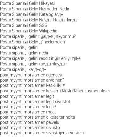
Posta SipariЕџi Gelin Hikayesi
Posta SipariЕџi Gelin Hizmetleri Nedir
Posta SipariЕџi Gelin KataloglarД±
Posta SipariЕџi Gelin NasД±l HazД±rlanД±r
Posta SipariЕџi Gelin SSS
Posta SipariЕџi Gelin Wikipedia
Posta sipariЕџi gelin Г§alД±ЕџД±yor mu?
Posta SipariЕџi Gelin Д°ncelemeleri
Posta sipariЕџi gelini
Posta sipariЕџi gelini nedir
Posta sipariЕџi gelini reddit iГ§in en iyi Гјlke
Posta sipariЕџi gelini tanД±mlayД±n
Posta sipariЕџi karД±sД±
postimyynti morsiamen agences
postimyynti morsiamen arvoinen?
postimyynti morsiamen keski-ikГ¤
postimyynti morsiamen keskimГ¤Г¤rГ¤iset kustannukset
postimyynti morsiamen legit
postimyynti morsiamen legit sivustot
postimyynti morsiamen legit?
postimyynti morsiamen maat
postimyynti morsiamen oikeita tarinoita
postimyynti morsiamen palvelu
postimyynti morsiamen sivusto
postimyynti morsiamen sivustojen arvostelu