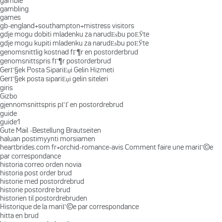
gamble
gambling
games
gb-england+southampton+mistress visitors
gdje mogu dobiti mladenku za narudЕѕbu poЕЎte
gdje mogu kupiti mladenku za narudЕѕbu poЕЎte
genomsnittlig kostnad fГ¶r en postorderbrud
genomsnittspris fГ¶r postorderbrud
GerГ§ek Posta SipariЕџi Gelin Hizmeti
GerГ§ek posta sipariЕџi gelin siteleri
giris
Gizbo
gjennomsnittspris pГҐ en postordrebrud
guide
guide1
Gute Mail -Bestellung Brautseiten
haluan postimyynti morsiamen
heartbrides.com fr+orchid-romance-avis Comment faire une mariГ©e
par correspondance
historia correo orden novia
historia post order brud
historie med postordrebrud
historie postordre brud
historien til postordrebruden
Historique de la mariГ©e par correspondance
hitta en brud