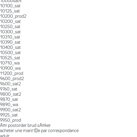
10000sat4
10100_sat
10125_sat
10200_prod2
10200_sat
10250_sat
10300_sat
10310_sat
10390_sat
10400_sat
10500_sat
10525_sat
10710_wa
10900_wa
11200_prod
9600_prod2
9600_sat2
9760_sat
9800_sat2
9870_sat
9890_wa
9900_sat2
9925_sat
9950_prod
Ã¤r postorder brud sÃ¤ker
acheter une mariГ©e par correspondance
adult