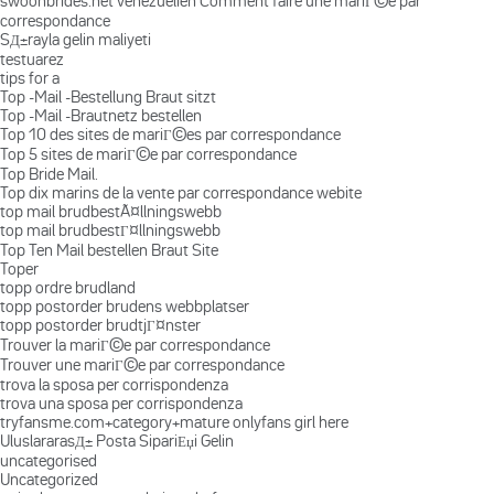
swoonbrides.net venezuelien Comment faire une mariГ©e par
correspondance
SД±rayla gelin maliyeti
testuarez
tips for a
Top -Mail -Bestellung Braut sitzt
Top -Mail -Brautnetz bestellen
Top 10 des sites de mariГ©es par correspondance
Top 5 sites de mariГ©e par correspondance
Top Bride Mail.
Top dix marins de la vente par correspondance webite
top mail brudbestÃ¤llningswebb
top mail brudbestГ¤llningswebb
Top Ten Mail bestellen Braut Site
Toper
topp ordre brudland
topp postorder brudens webbplatser
topp postorder brudtjГ¤nster
Trouver la mariГ©e par correspondance
Trouver une mariГ©e par correspondance
trova la sposa per corrispondenza
trova una sposa per corrispondenza
tryfansme.com+category+mature onlyfans girl here
UluslararasД± Posta SipariЕџi Gelin
uncategorised
Uncategorized