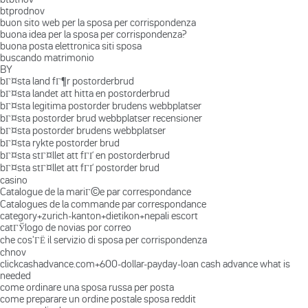
btprodnov
buon sito web per la sposa per corrispondenza
buona idea per la sposa per corrispondenza?
buona posta elettronica siti sposa
buscando matrimonio
BY
bГ¤sta land fГ¶r postorderbrud
bГ¤sta landet att hitta en postorderbrud
bГ¤sta legitima postorder brudens webbplatser
bГ¤sta postorder brud webbplatser recensioner
bГ¤sta postorder brudens webbplatser
bГ¤sta rykte postorder brud
bГ¤sta stГ¤llet att fГҐ en postorderbrud
bГ¤sta stГ¤llet att fГҐ postorder brud
casino
Catalogue de la mariГ©e par correspondance
Catalogues de la commande par correspondance
category+zurich-kanton+dietikon+nepali escort
catГЎlogo de novias por correo
che cos'ГЁ il servizio di sposa per corrispondenza
chnov
clickcashadvance.com+600-dollar-payday-loan cash advance what is
needed
come ordinare una sposa russa per posta
come preparare un ordine postale sposa reddit