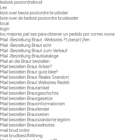
lesbisk postordrebrud
Lex
liste over beste postordre brudsider
liste over de bedste postordre brudesider
local
login
los mejores paГ­ses para obtener un pedido por correo novia
Mail -Bestellung Braut -Websites ?ГјberprГјfen
Mail -Bestellung Braut echt
Mail -Bestellung Braut zum Verkauf
Mail -Bestellung Brautkataloge
Mail an die Braut bestellen
Mail bestellen Braut Arbeit?
Mail bestellen Braut gute Idee?
Mail bestellen Braut Reales Standort
Mail bestellen Braut Websites Reddit
Mail bestellen Brautartikel
Mail bestellen Brautgeschichte
Mail bestellen Brautgesetze
Mail bestellen Brautinformationen
Mail bestellen Brautlender
Mail bestellen Brautseiten
Mail bestellen Brautstandorte legitim
Mail bestellen Brautwebsites
mail brud ordre
mail brudbestÃ¤llning