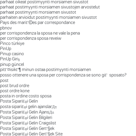
parhaat oikeat postimyynti morsiamen sivustot
parhaat postimyynti morsiamen sivustojen arvostelut
parhaat postimyynti morsiamen sivustot
parhaiten arvioidut postimyynti morsiamen sivustot
Pays des mariГ©es par correspondance
pbnov
per corrispondenza la sposa ne vale la pena
per corrispondenza sposa reveiw
Pinco türkiye
PinUp
Pinup casino
PinUp Giriş
pinup güncel
pitГ¤isikГ¶ minun ostaa postimyynti morsiamen
posso ottenere una sposa per corrispondenza se sono giГ sposato?
post
post brud ordre
post ordre kone
posta in ordine costo sposa
Posta SipariЕџi Gelin
posta sipariЕџi gelin ajanslarД±
Posta SipariЕџi Gelin AjansД±
Posta SipariЕџi Gelin Bilgileri
Posta SipariЕџi Gelin Craigslist
Posta SipariЕџi Gelin GerГ§ek
Posta SipariЕџi Gelin GerГ§ek Site