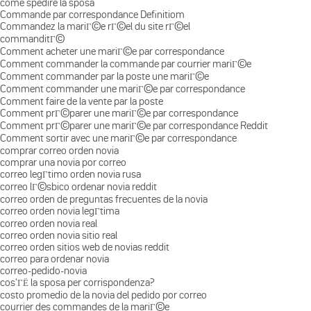
come spedire la sposa
Commande par correspondance Definitiom
Commandez la mariГ©e rГ©el du site rГ©el
commanditГ©
Comment acheter une mariГ©e par correspondance
Comment commander la commande par courrier mariГ©e
Comment commander par la poste une mariГ©e
Comment commander une mariГ©e par correspondance
Comment faire de la vente par la poste
Comment prГ©parer une mariГ©e par correspondance
Comment prГ©parer une mariГ©e par correspondance Reddit
Comment sortir avec une mariГ©e par correspondance
comprar correo orden novia
comprar una novia por correo
correo legГ­timo orden novia rusa
correo lГ©sbico ordenar novia reddit
correo orden de preguntas frecuentes de la novia
correo orden novia legГ­tima
correo orden novia real
correo orden novia sitio real
correo orden sitios web de novias reddit
correo para ordenar novia
correo-pedido-novia
cos'ГЁ la sposa per corrispondenza?
costo promedio de la novia del pedido por correo
courrier des commandes de la mariГ©e