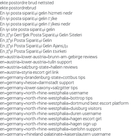
ekte postordre brud nettsted
ekte postordrebrud
En iyi posta sipariЕџi gelin hizmeti nedir
En iyi posta sipariЕџi gelin Гјlke
En iyi posta sipariЕџi gelin Гјlkesi nedir
En iyi site posta sipariЕџi gelin
En Д°yi GerГ§ek Posta SipariЕџi Gelin Siteleri
En Д°yi Posta SipariЕџi Gelin
En Д°yi Posta SipariЕџi Gelin AjansД±
En Д°yi Posta SipariЕџi Gelin Ећirketi
en+austria+lower-austria+brunn-am-gebirge reviews
en+austria+lower-austria+tulln support
en+austria+salzburg-state+hallein reviews
en+austria+styria escort girl link
en+germany+brandenburg-state+cottbus tips
en+germany+hesse+darmstadt support
en+germany+lower-saxony+salzgitter tips
en+germany+north-rhine-westphalia username
en+germany+north-rhine-westphalia+bottrop tips
en+germany+north-rhine-westphalia+dortmund best escort platform
en+germany+north-rhine-westphalia+duisburg visitors
en+germany+north-rhine-westphalia+duren username
en+germany+north-rhine-westphalia+hagen escort girl
en+germany+north-rhine-westphalia+hagen sign up
en+germany+north-rhine-westphalia+iserlohn support
en+germany+rhineland-palatinate+kaiserslautern username