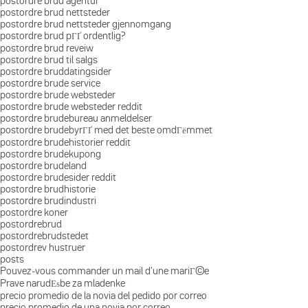
postordre brud agentur
postordre brud nettsteder
postordre brud nettsteder gjennomgang
postordre brud pГҐ ordentlig?
postordre brud reveiw
postordre brud til salgs
postordre bruddatingsider
postordre brude service
postordre brude websteder
postordre brude websteder reddit
postordre brudebureau anmeldelser
postordre brudebyrГҐ med det beste omdГёmmet
postordre brudehistorier reddit
postordre brudekupong
postordre brudeland
postordre brudesider reddit
postordre brudhistorie
postordre brudindustri
postordre koner
postordrebrud
postordrebrudstedet
postordrev hustruer
posts
Pouvez-vous commander un mail d'une mariГ©e
Prave narudЕѕbe za mladenke
precio promedio de la novia del pedido por correo
precio promedio de una novia por correo