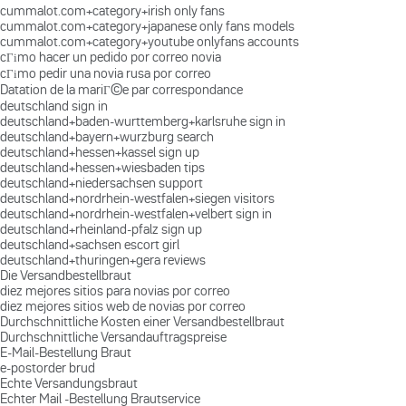
cummalot.com+category+irish only fans
cummalot.com+category+japanese only fans models
cummalot.com+category+youtube onlyfans accounts
cГіmo hacer un pedido por correo novia
cГіmo pedir una novia rusa por correo
Datation de la mariГ©e par correspondance
deutschland sign in
deutschland+baden-wurttemberg+karlsruhe sign in
deutschland+bayern+wurzburg search
deutschland+hessen+kassel sign up
deutschland+hessen+wiesbaden tips
deutschland+niedersachsen support
deutschland+nordrhein-westfalen+siegen visitors
deutschland+nordrhein-westfalen+velbert sign in
deutschland+rheinland-pfalz sign up
deutschland+sachsen escort girl
deutschland+thuringen+gera reviews
Die Versandbestellbraut
diez mejores sitios para novias por correo
diez mejores sitios web de novias por correo
Durchschnittliche Kosten einer Versandbestellbraut
Durchschnittliche Versandauftragspreise
E-Mail-Bestellung Braut
e-postorder brud
Echte Versandungsbraut
Echter Mail -Bestellung Brautservice