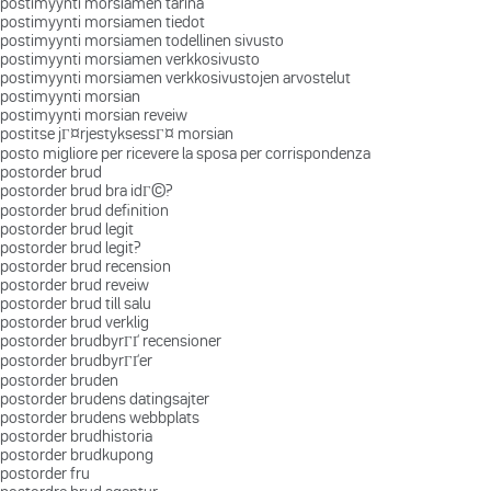
postimyynti morsiamen tarina
postimyynti morsiamen tiedot
postimyynti morsiamen todellinen sivusto
postimyynti morsiamen verkkosivusto
postimyynti morsiamen verkkosivustojen arvostelut
postimyynti morsian
postimyynti morsian reveiw
postitse jГ¤rjestyksessГ¤ morsian
posto migliore per ricevere la sposa per corrispondenza
postorder brud
postorder brud bra idГ©?
postorder brud definition
postorder brud legit
postorder brud legit?
postorder brud recension
postorder brud reveiw
postorder brud till salu
postorder brud verklig
postorder brudbyrГҐ recensioner
postorder brudbyrГҐer
postorder bruden
postorder brudens datingsajter
postorder brudens webbplats
postorder brudhistoria
postorder brudkupong
postorder fru