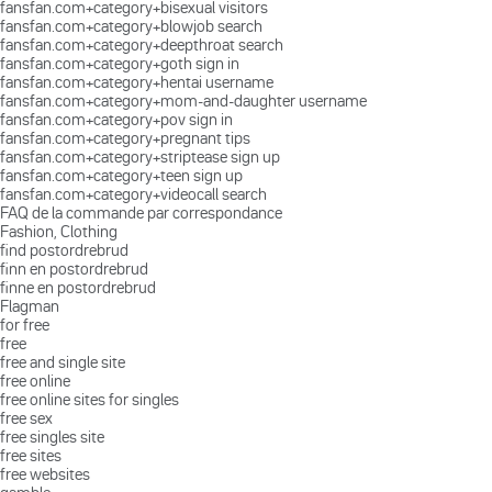
fansfan.com+category+bisexual visitors
fansfan.com+category+blowjob search
fansfan.com+category+deepthroat search
fansfan.com+category+goth sign in
fansfan.com+category+hentai username
fansfan.com+category+mom-and-daughter username
fansfan.com+category+pov sign in
fansfan.com+category+pregnant tips
fansfan.com+category+striptease sign up
fansfan.com+category+teen sign up
fansfan.com+category+videocall search
FAQ de la commande par correspondance
Fashion, Clothing
find postordrebrud
finn en postordrebrud
finne en postordrebrud
Flagman
for free
free
free and single site
free online
free online sites for singles
free sex
free singles site
free sites
free websites