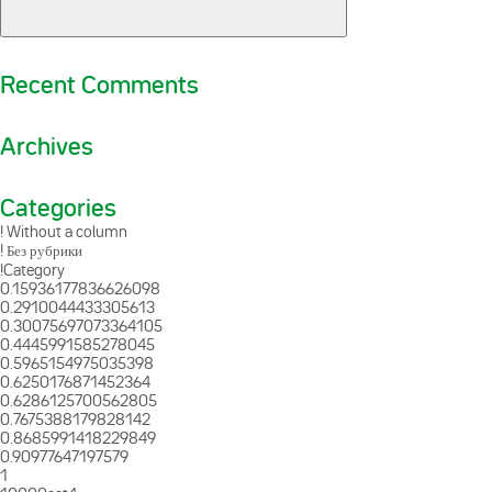
Recent Comments
Archives
Categories
! Without a column
! Без рубрики
!Category
0.15936177836626098
0.2910044433305613
0.30075697073364105
0.4445991585278045
0.5965154975035398
0.6250176871452364
0.6286125700562805
0.7675388179828142
0.8685991418229849
0.90977647197579
1