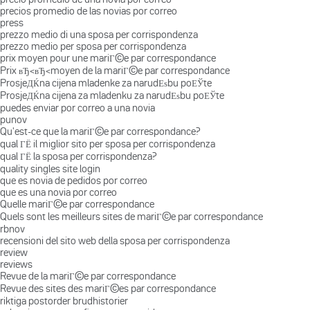
precios promedio de las novias por correo
press
prezzo medio di una sposa per corrispondenza
prezzo medio per sposa per corrispondenza
prix moyen pour une mariГ©e par correspondance
Prix вЂ‹вЂ‹moyen de la mariГ©e par correspondance
ProsjeДЌna cijena mladenke za narudЕѕbu poЕЎte
ProsjeДЌna cijena za mladenku za narudЕѕbu poЕЎte
puedes enviar por correo a una novia
punov
Qu'est-ce que la mariГ©e par correspondance?
qual ГЁ il miglior sito per sposa per corrispondenza
qual ГЁ la sposa per corrispondenza?
quality singles site login
que es novia de pedidos por correo
que es una novia por correo
Quelle mariГ©e par correspondance
Quels sont les meilleurs sites de mariГ©e par correspondance
rbnov
recensioni del sito web della sposa per corrispondenza
review
reviews
Revue de la mariГ©e par correspondance
Revue des sites des mariГ©es par correspondance
riktiga postorder brudhistorier