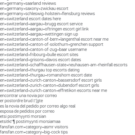
en+germany+saarland reviews
en+germany+saxony+zwickau escort
en+germany+schleswig-holstein+flensburg reviews
en+switzerland escort dates here
en+switzerland+aargau+brugg escort service
en+switzerland+aargau+oftringen escort girl link
en+switzerland+aargau+wettingen sign up
en+switzerland+canton-of-bern+langenthal escort near me
en+switzerland+canton-of-solothurn+grenchen support
en+switzerland+canton-of-zug+baar username
en+switzerland+fribourg+bulle escort sites
en+switzerland+grisons+davos escort dates
en+switzerland+schaffhausen-state+neuhausen-am-rheinfall escorts
en+switzerland+thurgau top escorts dating
en+switzerland+thurgau+romanshorn escort date
en+switzerland+zurich-canton+bassersdorf escort girls
en+switzerland+zurich-canton+dubendorf escort girls
en+switzerland+zurich-canton+effretikon escorts near me
encontrar una novia por correo
er postordre brud Г¦gte
es la novia del pedido por correo algo real
esposa de pedidos por correo
etsi postimyynti morsian
etsitkГ¶ postimyynti morsiamaa
fansfan.com+category+asmr visitors
fansfan.com+category+big-cock tips