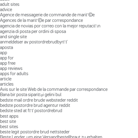
adult sites
advice
Agence de messagerie de commande de mariГ©e
Agences de la mariГ©e par correspondance
agencia de novias por correo con la mejor reputaciГіn
agenzia di posta per ordini di sposa
and single site
anmeldelser av postordrebrudbyrГҐ
aposta
app
app for
app free
app reviews
apps for adults
article
articles
Avis sur le site Web de la commande par correspondance
Bana bir posta sipariЕџi gelini bul
bedste mail ordre brude websteder reddit
bedste postordre brud agentur reddit
bedste sted at fГҐ postordrebrud
best apps
best site
best sites
beste legit postordre brud nettsteder
Beste Lender, um eine Versandbestellbraut zu erhalten