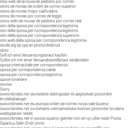
sitio web de la novia de pedidos por correo
sitios de novias de orden de correo superior
sitios de novias mejor calificados
sitios de novias por correo de leggit
sitios web de novias de pedidos por correo real
sito della sposa per corrispondenza legittima
sito della sposa per corrispondenza legittimo
sito della sposa per corrispondenza superiore
sito web della sposa per corrispondenza legittima
skulle jeg kjГёpe en postordrebrud
slots
Soll ich eine Versandungsbraut kaufen
Sollte ich mit einer Versandbestellbraut verabreden
sposa interrazziale per corrispondenza
sposa per corrispondenza calda
sposa per corrispondenza legittima
spose straniere
stories
Story
swoonbrides.net da+bedste-datingsider-til-aegteskab postordre
brudekataloger
swoonbrides.net es+europa orden de correo novia vale la pena
swoonbrides.net sv+hetaste-vietnamesiska-kvinnor postorder brudens
webbplatser reddit
swoonbrides.net tr+posta-siparisi-gelinler-icin-en-iyi-ulke-nedir Posta
SipariЕџi Gelin EndГјstrisi