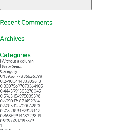
Recent Comments
Archives
Categories
! Without a column
! Без рубрики
!Category
0.15936177836626098
0.2910044433305613
0.30075697073364105
0.4445991585278045
0.5965154975035398
0.6250176871452364
0.6286125700562805
0.7675388179828142
0.8685991418229849
0.90977647197579
1