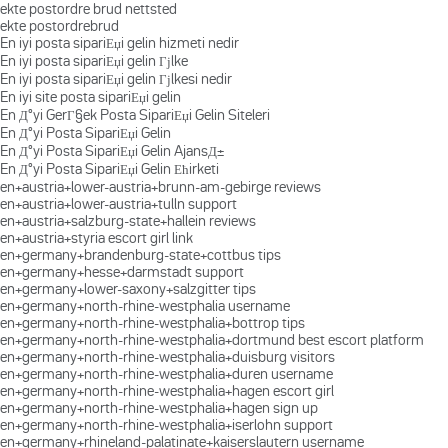
ekte postordre brud nettsted
ekte postordrebrud
En iyi posta sipariЕџi gelin hizmeti nedir
En iyi posta sipariЕџi gelin Гјlke
En iyi posta sipariЕџi gelin Гјlkesi nedir
En iyi site posta sipariЕџi gelin
En Д°yi GerГ§ek Posta SipariЕџi Gelin Siteleri
En Д°yi Posta SipariЕџi Gelin
En Д°yi Posta SipariЕџi Gelin AjansД±
En Д°yi Posta SipariЕџi Gelin Ећirketi
en+austria+lower-austria+brunn-am-gebirge reviews
en+austria+lower-austria+tulln support
en+austria+salzburg-state+hallein reviews
en+austria+styria escort girl link
en+germany+brandenburg-state+cottbus tips
en+germany+hesse+darmstadt support
en+germany+lower-saxony+salzgitter tips
en+germany+north-rhine-westphalia username
en+germany+north-rhine-westphalia+bottrop tips
en+germany+north-rhine-westphalia+dortmund best escort platform
en+germany+north-rhine-westphalia+duisburg visitors
en+germany+north-rhine-westphalia+duren username
en+germany+north-rhine-westphalia+hagen escort girl
en+germany+north-rhine-westphalia+hagen sign up
en+germany+north-rhine-westphalia+iserlohn support
en+germany+rhineland-palatinate+kaiserslautern username