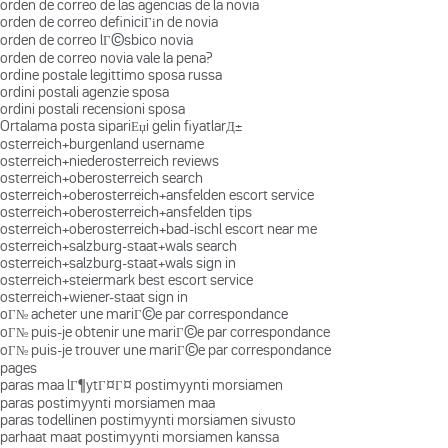
orden de correo de las agencias de la novia
orden de correo definiciГіn de novia
orden de correo lГ©sbico novia
orden de correo novia vale la pena?
ordine postale legittimo sposa russa
ordini postali agenzie sposa
ordini postali recensioni sposa
Ortalama posta sipariЕџi gelin fiyatlarД±
osterreich+burgenland username
osterreich+niederosterreich reviews
osterreich+oberosterreich search
osterreich+oberosterreich+ansfelden escort service
osterreich+oberosterreich+ansfelden tips
osterreich+oberosterreich+bad-ischl escort near me
osterreich+salzburg-staat+wals search
osterreich+salzburg-staat+wals sign in
osterreich+steiermark best escort service
osterreich+wiener-staat sign in
oГ№ acheter une mariГ©e par correspondance
oГ№ puis-je obtenir une mariГ©e par correspondance
oГ№ puis-je trouver une mariГ©e par correspondance
pages
paras maa lГ¶ytГ¤Г¤ postimyynti morsiamen
paras postimyynti morsiamen maa
paras todellinen postimyynti morsiamen sivusto
parhaat maat postimyynti morsiamen kanssa