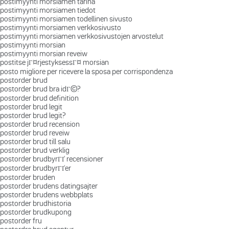
postimyynti morsiamen tarina
postimyynti morsiamen tiedot
postimyynti morsiamen todellinen sivusto
postimyynti morsiamen verkkosivusto
postimyynti morsiamen verkkosivustojen arvostelut
postimyynti morsian
postimyynti morsian reveiw
postitse jГ¤rjestyksessГ¤ morsian
posto migliore per ricevere la sposa per corrispondenza
postorder brud
postorder brud bra idГ©?
postorder brud definition
postorder brud legit
postorder brud legit?
postorder brud recension
postorder brud reveiw
postorder brud till salu
postorder brud verklig
postorder brudbyrГҐ recensioner
postorder brudbyrГҐer
postorder bruden
postorder brudens datingsajter
postorder brudens webbplats
postorder brudhistoria
postorder brudkupong
postorder fru