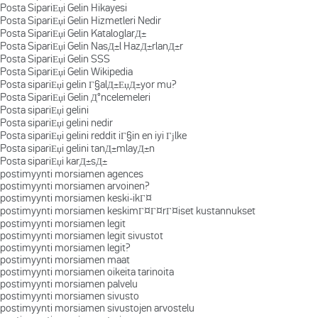
Posta SipariЕџi Gelin Hikayesi
Posta SipariЕџi Gelin Hizmetleri Nedir
Posta SipariЕџi Gelin KataloglarД±
Posta SipariЕџi Gelin NasД±l HazД±rlanД±r
Posta SipariЕџi Gelin SSS
Posta SipariЕџi Gelin Wikipedia
Posta sipariЕџi gelin Г§alД±ЕџД±yor mu?
Posta SipariЕџi Gelin Д°ncelemeleri
Posta sipariЕџi gelini
Posta sipariЕџi gelini nedir
Posta sipariЕџi gelini reddit iГ§in en iyi Гјlke
Posta sipariЕџi gelini tanД±mlayД±n
Posta sipariЕџi karД±sД±
postimyynti morsiamen agences
postimyynti morsiamen arvoinen?
postimyynti morsiamen keski-ikГ¤
postimyynti morsiamen keskimГ¤Г¤rГ¤iset kustannukset
postimyynti morsiamen legit
postimyynti morsiamen legit sivustot
postimyynti morsiamen legit?
postimyynti morsiamen maat
postimyynti morsiamen oikeita tarinoita
postimyynti morsiamen palvelu
postimyynti morsiamen sivusto
postimyynti morsiamen sivustojen arvostelu