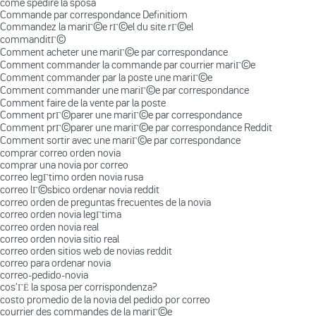
come spedire la sposa
Commande par correspondance Definitiom
Commandez la mariГ©e rГ©el du site rГ©el
commanditГ©
Comment acheter une mariГ©e par correspondance
Comment commander la commande par courrier mariГ©e
Comment commander par la poste une mariГ©e
Comment commander une mariГ©e par correspondance
Comment faire de la vente par la poste
Comment prГ©parer une mariГ©e par correspondance
Comment prГ©parer une mariГ©e par correspondance Reddit
Comment sortir avec une mariГ©e par correspondance
comprar correo orden novia
comprar una novia por correo
correo legГ­timo orden novia rusa
correo lГ©sbico ordenar novia reddit
correo orden de preguntas frecuentes de la novia
correo orden novia legГ­tima
correo orden novia real
correo orden novia sitio real
correo orden sitios web de novias reddit
correo para ordenar novia
correo-pedido-novia
cos'ГЁ la sposa per corrispondenza?
costo promedio de la novia del pedido por correo
courrier des commandes de la mariГ©e