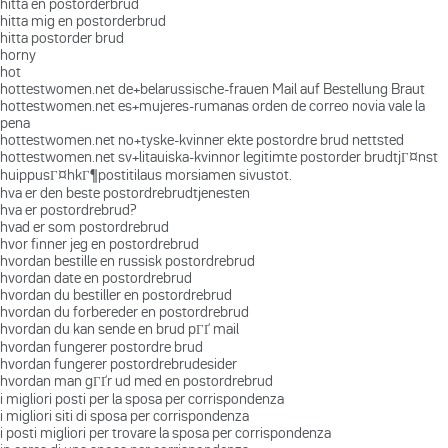
hitta en postorderbrud
hitta mig en postorderbrud
hitta postorder brud
horny
hot
hottestwomen.net de+belarussische-frauen Mail auf Bestellung Braut
hottestwomen.net es+mujeres-rumanas orden de correo novia vale la
pena
hottestwomen.net no+tyske-kvinner ekte postordre brud nettsted
hottestwomen.net sv+litauiska-kvinnor legitimte postorder brudtjГ¤nst
huippusГ¤hkГ¶postitilaus morsiamen sivustot.
hva er den beste postordrebrudtjenesten
hva er postordrebrud?
hvad er som postordrebrud
hvor finner jeg en postordrebrud
hvordan bestille en russisk postordrebrud
hvordan date en postordrebrud
hvordan du bestiller en postordrebrud
hvordan du forbereder en postordrebrud
hvordan du kan sende en brud pГҐ mail
hvordan fungerer postordre brud
hvordan fungerer postordrebrudesider
hvordan man gГҐr ud med en postordrebrud
i migliori posti per la sposa per corrispondenza
i migliori siti di sposa per corrispondenza
i posti migliori per trovare la sposa per corrispondenza