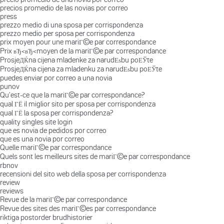
precios promedio de las novias por correo
press
prezzo medio di una sposa per corrispondenza
prezzo medio per sposa per corrispondenza
prix moyen pour une mariГ©e par correspondance
Prix вЂ‹вЂ‹moyen de la mariГ©e par correspondance
ProsjeДЌna cijena mladenke za narudЕѕbu poЕЎte
ProsjeДЌna cijena za mladenku za narudЕѕbu poЕЎte
puedes enviar por correo a una novia
punov
Qu'est-ce que la mariГ©e par correspondance?
qual ГЁ il miglior sito per sposa per corrispondenza
qual ГЁ la sposa per corrispondenza?
quality singles site login
que es novia de pedidos por correo
que es una novia por correo
Quelle mariГ©e par correspondance
Quels sont les meilleurs sites de mariГ©e par correspondance
rbnov
recensioni del sito web della sposa per corrispondenza
review
reviews
Revue de la mariГ©e par correspondance
Revue des sites des mariГ©es par correspondance
riktiga postorder brudhistorier