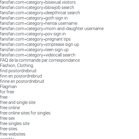
fansfan.com+category+bisexual visitors
fansfan.com+category+blowjob search
fansfan.com+category+deepthroat search
fansfan.com+category+goth sign in
fansfan.com+category+hentai username
fansfan.com+category+mom-and-daughter username
fansfan.com+category+pov sign in
fansfan.com+category+pregnant tips
fansfan.com+category+striptease sign up
fansfan.com+category+teen sign up
fansfan.com+category+videocall search
FAQ de la commande par correspondance
Fashion, Clothing
find postordrebrud
finn en postordrebrud
finne en postordrebrud
Flagman
for free
free
free and single site
free online
free online sites for singles
free sex
free singles site
free sites
free websites