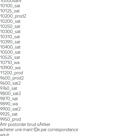
10000sat4
10100_sat
10125_sat
10200_prod2
10200_sat
10250_sat
10300_sat
10310_sat
10390_sat
10400_sat
10500_sat
10525_sat
10710_wa
10900_wa
11200_prod
9600_prod2
9600_sat2
9760_sat
9800_sat2
9870_sat
9890_wa
9900_sat2
9925_sat
9950_prod
Ã¤r postorder brud sÃ¤ker
acheter une mariГ©e par correspondance
adult