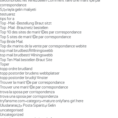
swoonbrides.net venezuelien Comment faire une mariГ©e par
correspondance
SД±rayla gelin maliyeti
testuarez
tips for a
Top -Mail -Bestellung Braut sitzt
Top -Mail -Brautnetz bestellen
Top 10 des sites de mariГ©es par correspondance
Top 5 sites de mariГ©e par correspondance
Top Bride Mail.
Top dix marins de la vente par correspondance webite
top mail brudbestÃ¤llningswebb
top mail brudbestГ¤llningswebb
Top Ten Mail bestellen Braut Site
Toper
topp ordre brudland
topp postorder brudens webbplatser
topp postorder brudtjГ¤nster
Trouver la mariГ©e par correspondance
Trouver une mariГ©e par correspondance
trova la sposa per corrispondenza
trova una sposa per corrispondenza
tryfansme.com+category+mature onlyfans girl here
UluslararasД± Posta SipariЕџi Gelin
uncategorised
Uncategorized