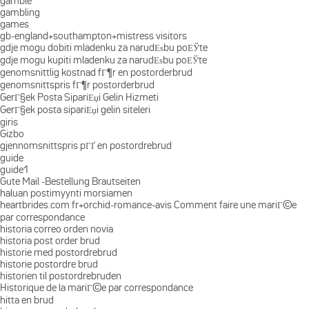
gamble
gambling
games
gb-england+southampton+mistress visitors
gdje mogu dobiti mladenku za narudЕѕbu poЕЎte
gdje mogu kupiti mladenku za narudЕѕbu poЕЎte
genomsnittlig kostnad fГ¶r en postorderbrud
genomsnittspris fГ¶r postorderbrud
GerГ§ek Posta SipariЕџi Gelin Hizmeti
GerГ§ek posta sipariЕџi gelin siteleri
giris
Gizbo
gjennomsnittspris pГҐ en postordrebrud
guide
guide1
Gute Mail -Bestellung Brautseiten
haluan postimyynti morsiamen
heartbrides.com fr+orchid-romance-avis Comment faire une mariГ©e
par correspondance
historia correo orden novia
historia post order brud
historie med postordrebrud
historie postordre brud
historien til postordrebruden
Historique de la mariГ©e par correspondance
hitta en brud