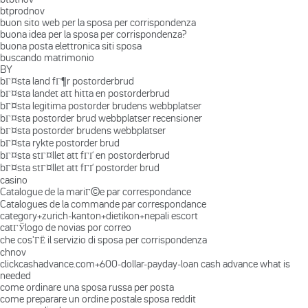
btprodnov
buon sito web per la sposa per corrispondenza
buona idea per la sposa per corrispondenza?
buona posta elettronica siti sposa
buscando matrimonio
BY
bГ¤sta land fГ¶r postorderbrud
bГ¤sta landet att hitta en postorderbrud
bГ¤sta legitima postorder brudens webbplatser
bГ¤sta postorder brud webbplatser recensioner
bГ¤sta postorder brudens webbplatser
bГ¤sta rykte postorder brud
bГ¤sta stГ¤llet att fГҐ en postorderbrud
bГ¤sta stГ¤llet att fГҐ postorder brud
casino
Catalogue de la mariГ©e par correspondance
Catalogues de la commande par correspondance
category+zurich-kanton+dietikon+nepali escort
catГЎlogo de novias por correo
che cos'ГЁ il servizio di sposa per corrispondenza
chnov
clickcashadvance.com+600-dollar-payday-loan cash advance what is
needed
come ordinare una sposa russa per posta
come preparare un ordine postale sposa reddit