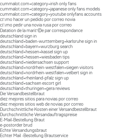
cummalot.com+category+irish only fans
cummalot.com+category+japanese only fans models
cummalot.com+category+youtube onlyfans accounts
cГіmo hacer un pedido por correo novia
cГіmo pedir una novia rusa por correo
Datation de la mariГ©e par correspondance
deutschland sign in
deutschland+baden-wurttemberg+karlsruhe sign in
deutschland+bayern+wurzburg search
deutschland+hessen+kassel sign up
deutschland+hessen+wiesbaden tips
deutschland+niedersachsen support
deutschland+nordrhein-westfalen+siegen visitors
deutschland+nordrhein-westfalen+velbert sign in
deutschland+rheinland-pfalz sign up
deutschland+sachsen escort girl
deutschland+thuringen+gera reviews
Die Versandbestellbraut
diez mejores sitios para novias por correo
diez mejores sitios web de novias por correo
Durchschnittliche Kosten einer Versandbestellbraut
Durchschnittliche Versandauftragspreise
E-Mail-Bestellung Braut
e-postorder brud
Echte Versandungsbraut
Echter Mail -Bestellung Brautservice