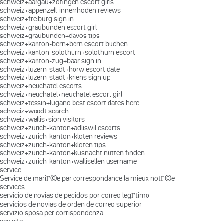
schweiz+aargau+zofingen escort girls
schweiz+appenzell-innerrhoden reviews
schweiz+freiburg sign in
schweiz+graubunden escort girl
schweiz+graubunden+davos tips
schweiz+kanton-bern+bern escort buchen
schweiz+kanton-solothurn+solothurn escort
schweiz+kanton-zug+baar sign in
schweiz+luzern-stadt+horw escort date
schweiz+luzern-stadt+kriens sign up
schweiz+neuchatel escorts
schweiz+neuchatel+neuchatel escort girl
schweiz+tessin+lugano best escort dates here
schweiz+waadt search
schweiz+wallis+sion visitors
schweiz+zurich-kanton+adliswil escorts
schweiz+zurich-kanton+kloten reviews
schweiz+zurich-kanton+kloten tips
schweiz+zurich-kanton+kusnacht nutten finden
schweiz+zurich-kanton+wallisellen username
service
Service de mariГ©e par correspondance la mieux notГ©e
services
servicio de novias de pedidos por correo legГ­timo
servicios de novias de orden de correo superior
servizio sposa per corrispondenza
sex site