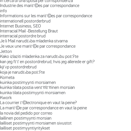
in cerca di una sposa per corrispondenza
Industrie des mariГ©es par correspondance
info
Informations sur les mariГ©es par correspondance
internationell postorderbrud
Internet Business, SEO
Interracial Mail -Bestellung Braut
interracial postordre brud
Je li Mail narudЕѕba mladenka stvarna
Je veux une mariГ©e par correspondance
Jetton
Kako izlaziti mladenka za narudЕѕbu poЕЎte
kan jeg fГҐ en postordrebrud, hvis jeg allerede er gift?
kjГёp postordrebrud
koja je narudЕѕba poЕЎte
Kometa
kuinka postimyynti morsiamen
kuinka tilata postia venГ¤lГ¤inen morsian
kuinka tilata postimyynti morsiamen
Kwork
La courrier Г©lectronique en vaut la peine?
La mariГ©e par correspondance en vaut la peine
la novia del pedido por correo
laillinen postimyynti morsian
lailliset postimyynti morsiamen sivustot
lailliset postimyyntiyritykset