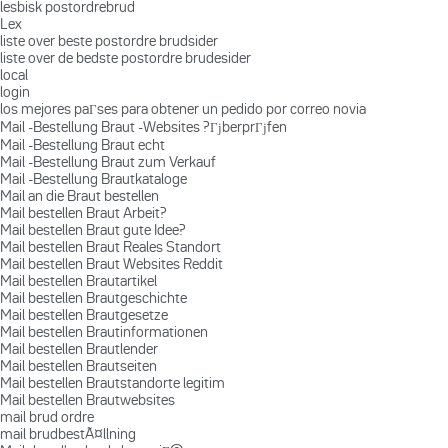
lesbisk postordrebrud
Lex
liste over beste postordre brudsider
liste over de bedste postordre brudesider
local
login
los mejores paГ­ses para obtener un pedido por correo novia
Mail -Bestellung Braut -Websites ?ГјberprГјfen
Mail -Bestellung Braut echt
Mail -Bestellung Braut zum Verkauf
Mail -Bestellung Brautkataloge
Mail an die Braut bestellen
Mail bestellen Braut Arbeit?
Mail bestellen Braut gute Idee?
Mail bestellen Braut Reales Standort
Mail bestellen Braut Websites Reddit
Mail bestellen Brautartikel
Mail bestellen Brautgeschichte
Mail bestellen Brautgesetze
Mail bestellen Brautinformationen
Mail bestellen Brautlender
Mail bestellen Brautseiten
Mail bestellen Brautstandorte legitim
Mail bestellen Brautwebsites
mail brud ordre
mail brudbestÃ¤llning