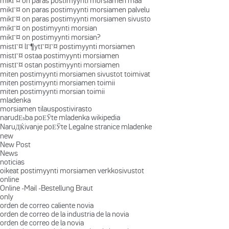
mikГ¤ on paras postimyynti morsiamen maa
mikГ¤ on paras postimyynti morsiamen palvelu
mikГ¤ on paras postimyynti morsiamen sivusto
mikГ¤ on postimyynti morsian
mikГ¤ on postimyynti morsian?
mistГ¤ lГ¶ytГ¤Г¤ postimyynti morsiamen
mistГ¤ ostaa postimyynti morsiamen
mistГ¤ ostan postimyynti morsiamen
miten postimyynti morsiamen sivustot toimivat
miten postimyynti morsiamen toimii
miten postimyynti morsian toimii
mladenka
morsiamen tilauspostivirasto
narudЕѕba poЕЎte mladenka wikipedia
NaruДЌivanje poЕЎte Legalne stranice mladenke
new
New Post
News
noticias
oikeat postimyynti morsiamen verkkosivustot
online
Online -Mail -Bestellung Braut
only
orden de correo caliente novia
orden de correo de la industria de la novia
orden de correo de la novia