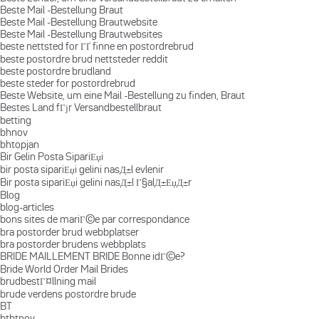
Beste Mail -Bestellung Braut
Beste Mail -Bestellung Brautwebsite
Beste Mail -Bestellung Brautwebsites
beste nettsted for ГҐ finne en postordrebrud
beste postordre brud nettsteder reddit
beste postordre brudland
beste steder for postordrebrud
Beste Website, um eine Mail -Bestellung zu finden, Braut
Bestes Land fГјr Versandbestellbraut
betting
bhnov
bhtopjan
Bir Gelin Posta SipariЕџi
bir posta sipariЕџi gelini nasД±l evlenir
Bir posta sipariЕџi gelini nasД±l Г§alД±ЕџД±r
Blog
blog-articles
bons sites de mariГ©e par correspondance
bra postorder brud webbplatser
bra postorder brudens webbplats
BRIDE MAILLEMENT BRIDE Bonne idГ©e?
Bride World Order Mail Brides
brudbestГ¤llning mail
brude verdens postordre brude
BT
btbtnov