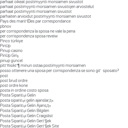
parhaat oikeat postimyynti morsiamen sivustot
parhaat postimyynti morsiamen sivustojen arvostelut
parhaat postimyynti morsiamen sivustot
parhaiten arvioidut postimyynti morsiamen sivustot
Pays des mariГ©es par correspondance
pbnov
per corrispondenza la sposa ne vale la pena
per corrispondenza sposa reveiw
Pinco türkiye
PinUp
Pinup casino
PinUp Giriş
pinup güncel
pitГ¤isikГ¶ minun ostaa postimyynti morsiamen
posso ottenere una sposa per corrispondenza se sono giГ sposato?
post
post brud ordre
post ordre kone
posta in ordine costo sposa
Posta SipariЕџi Gelin
posta sipariЕџi gelin ajanslarД±
Posta SipariЕџi Gelin AjansД±
Posta SipariЕџi Gelin Bilgileri
Posta SipariЕџi Gelin Craigslist
Posta SipariЕџi Gelin GerГ§ek
Posta SipariЕџi Gelin GerГ§ek Site