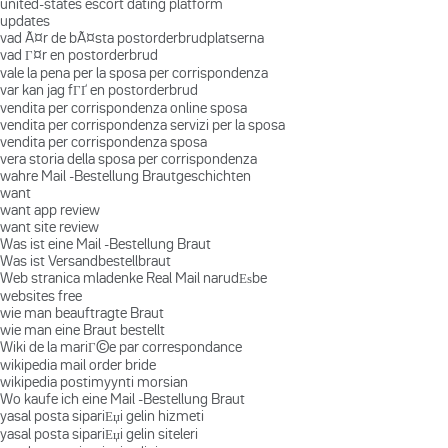
united-states escort dating platform
updates
vad Ã¤r de bÃ¤sta postorderbrudplatserna
vad Г¤r en postorderbrud
vale la pena per la sposa per corrispondenza
var kan jag fГҐ en postorderbrud
vendita per corrispondenza online sposa
vendita per corrispondenza servizi per la sposa
vendita per corrispondenza sposa
vera storia della sposa per corrispondenza
wahre Mail -Bestellung Brautgeschichten
want
want app review
want site review
Was ist eine Mail -Bestellung Braut
Was ist Versandbestellbraut
Web stranica mladenke Real Mail narudЕѕbe
websites free
wie man beauftragte Braut
wie man eine Braut bestellt
Wiki de la mariГ©e par correspondance
wikipedia mail order bride
wikipedia postimyynti morsian
Wo kaufe ich eine Mail -Bestellung Braut
yasal posta sipariЕџi gelin hizmeti
yasal posta sipariЕџi gelin siteleri