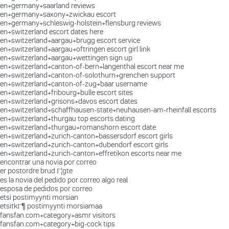
en+germany+saarland reviews
en+germany+saxony+zwickau escort
en+germany+schleswig-holstein+flensburg reviews
en+switzerland escort dates here
en+switzerland+aargau+brugg escort service
en+switzerland+aargau+oftringen escort girl link
en+switzerland+aargau+wettingen sign up
en+switzerland+canton-of-bern+langenthal escort near me
en+switzerland+canton-of-solothurn+grenchen support
en+switzerland+canton-of-zug+baar username
en+switzerland+fribourg+bulle escort sites
en+switzerland+grisons+davos escort dates
en+switzerland+schaffhausen-state+neuhausen-am-rheinfall escorts
en+switzerland+thurgau top escorts dating
en+switzerland+thurgau+romanshorn escort date
en+switzerland+zurich-canton+bassersdorf escort girls
en+switzerland+zurich-canton+dubendorf escort girls
en+switzerland+zurich-canton+effretikon escorts near me
encontrar una novia por correo
er postordre brud Г¦gte
es la novia del pedido por correo algo real
esposa de pedidos por correo
etsi postimyynti morsian
etsitkГ¶ postimyynti morsiamaa
fansfan.com+category+asmr visitors
fansfan.com+category+big-cock tips