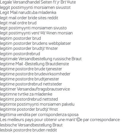
Legale Versandhandel Seiten fГјr BrГ¤ute
leggit postimyynti morsiamen sivustot
Legit Mail narudЕѕba mladenka
legit mail order bride sites reddit
legit mail ordre brud
legit postimyynti morsiamen sivusto
legit postimyynti venГ¤lГ¤inen morsian
legitim postorder brud
legitim postorder brudens webbplatser
legitim postorder brudtjГ¤nster
legitim postordrebrud
legitimale Versandbestellung russische Braut
legitime Mail -Bestellung Brautdienste
legitime postordre brude tjenester
legitime postordre brudevirksomheder
legitime postordre brudtjenester
legitime postordrebrud nettsteder
legitimer Versandauftragsbrautservice
legitimne tvrtke za mladenke
legitimt postordrebrud nettsted
legitimte postimyynti morsiamen palvelu
legitimte postorder brudtjГ¤nst
legittima vendita per corrispondenza sposa
Les meilleurs pays pour obtenir une mariГ©e par correspondance
lesbische Versandbestellung Braut
lesbisk postordre bruden reddit