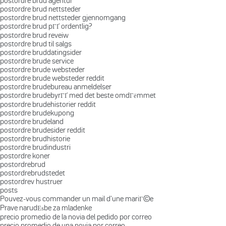
postordre brud agentur
postordre brud nettsteder
postordre brud nettsteder gjennomgang
postordre brud pГҐ ordentlig?
postordre brud reveiw
postordre brud til salgs
postordre bruddatingsider
postordre brude service
postordre brude websteder
postordre brude websteder reddit
postordre brudebureau anmeldelser
postordre brudebyrГҐ med det beste omdГёmmet
postordre brudehistorier reddit
postordre brudekupong
postordre brudeland
postordre brudesider reddit
postordre brudhistorie
postordre brudindustri
postordre koner
postordrebrud
postordrebrudstedet
postordrev hustruer
posts
Pouvez-vous commander un mail d'une mariГ©e
Prave narudЕѕbe za mladenke
precio promedio de la novia del pedido por correo
precio promedio de una novia por correo