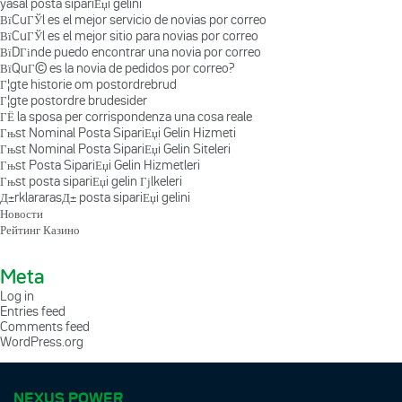
yasal posta sipariЕџi gelini
ВїCuГЎl es el mejor servicio de novias por correo
ВїCuГЎl es el mejor sitio para novias por correo
ВїDГіnde puedo encontrar una novia por correo
ВїQuГ© es la novia de pedidos por correo?
Г¦gte historie om postordrebrud
Г¦gte postordre brudesider
ГЁ la sposa per corrispondenza una cosa reale
Гњst Nominal Posta SipariЕџi Gelin Hizmeti
Гњst Nominal Posta SipariЕџi Gelin Siteleri
Гњst Posta SipariЕџi Gelin Hizmetleri
Гњst posta sipariЕџi gelin Гјlkeleri
Д±rklararasД± posta sipariЕџi gelini
Новости
Рейтинг Казино
Meta
Log in
Entries feed
Comments feed
WordPress.org
NEXUS POWER