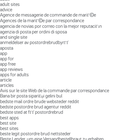
adult sites
advice
Agence de messagerie de commande de mariГ©e
Agences de la mariГ©e par correspondance
agencia de novias por correo con la mejor reputaciГіn
agenzia di posta per ordini di sposa
and single site
anmeldelser av postordrebrudbyrГҐ
aposta
app
app for
app free
app reviews
apps for adults
article
articles
Avis sur le site Web de la commande par correspondance
Bana bir posta sipariЕџi gelini bul
bedste mail ordre brude websteder reddit
bedste postordre brud agentur reddit
bedste sted at fГҐ postordrebrud
best apps
best site
best sites
beste legit postordre brud nettsteder
Beste Lender, um eine Versandbestellbraut zu erhalten