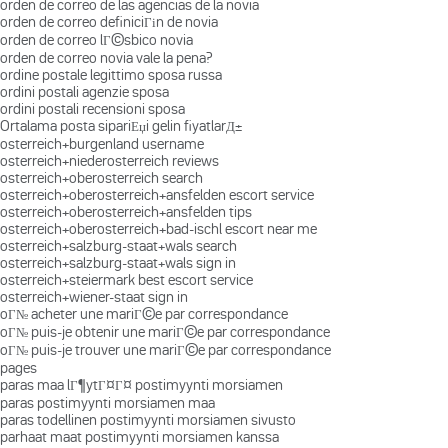
orden de correo de las agencias de la novia
orden de correo definiciГіn de novia
orden de correo lГ©sbico novia
orden de correo novia vale la pena?
ordine postale legittimo sposa russa
ordini postali agenzie sposa
ordini postali recensioni sposa
Ortalama posta sipariЕџi gelin fiyatlarД±
osterreich+burgenland username
osterreich+niederosterreich reviews
osterreich+oberosterreich search
osterreich+oberosterreich+ansfelden escort service
osterreich+oberosterreich+ansfelden tips
osterreich+oberosterreich+bad-ischl escort near me
osterreich+salzburg-staat+wals search
osterreich+salzburg-staat+wals sign in
osterreich+steiermark best escort service
osterreich+wiener-staat sign in
oГ№ acheter une mariГ©e par correspondance
oГ№ puis-je obtenir une mariГ©e par correspondance
oГ№ puis-je trouver une mariГ©e par correspondance
pages
paras maa lГ¶ytГ¤Г¤ postimyynti morsiamen
paras postimyynti morsiamen maa
paras todellinen postimyynti morsiamen sivusto
parhaat maat postimyynti morsiamen kanssa