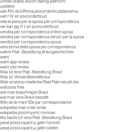
united-states escort dating platform
updates
vad Ã¤r de bÃ¤sta postorderbrudplatserna
vad Г¤r en postorderbrud
vale la pena per la sposa per corrispondenza
var kan jag fГҐ en postorderbrud
vendita per corrispondenza online sposa
vendita per corrispondenza servizi per la sposa
vendita per corrispondenza sposa
vera storia della sposa per corrispondenza
wahre Mail -Bestellung Brautgeschichten
want
want app review
want site review
Was ist eine Mail -Bestellung Braut
Was ist Versandbestellbraut
Web stranica mladenke Real Mail narudЕѕbe
websites free
wie man beauftragte Braut
wie man eine Braut bestellt
Wiki de la mariГ©e par correspondance
wikipedia mail order bride
wikipedia postimyynti morsian
Wo kaufe ich eine Mail -Bestellung Braut
yasal posta sipariЕџi gelin hizmeti
yasal posta sipariЕџi gelin siteleri