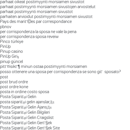
parhaat oikeat postimyynti morsiamen sivustot
parhaat postimyynti morsiamen sivustojen arvostelut
parhaat postimyynti morsiamen sivustot
parhaiten arvioidut postimyynti morsiamen sivustot
Pays des mariГ©es par correspondance
pbnov
per corrispondenza la sposa ne vale la pena
per corrispondenza sposa reveiw
Pinco türkiye
PinUp
Pinup casino
PinUp Giriş
pinup güncel
pitГ¤isikГ¶ minun ostaa postimyynti morsiamen
posso ottenere una sposa per corrispondenza se sono giГ sposato?
post
post brud ordre
post ordre kone
posta in ordine costo sposa
Posta SipariЕџi Gelin
posta sipariЕџi gelin ajanslarД±
Posta SipariЕџi Gelin AjansД±
Posta SipariЕџi Gelin Bilgileri
Posta SipariЕџi Gelin Craigslist
Posta SipariЕџi Gelin GerГ§ek
Posta SipariЕџi Gelin GerГ§ek Site