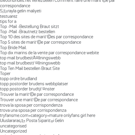
swoonbrides.net venezuelien Comment faire une mariГ©e par
correspondance
SД±rayla gelin maliyeti
testuarez
tips for a
Top -Mail -Bestellung Braut sitzt
Top -Mail -Brautnetz bestellen
Top 10 des sites de mariГ©es par correspondance
Top 5 sites de mariГ©e par correspondance
Top Bride Mail.
Top dix marins de la vente par correspondance webite
top mail brudbestÃ¤llningswebb
top mail brudbestГ¤llningswebb
Top Ten Mail bestellen Braut Site
Toper
topp ordre brudland
topp postorder brudens webbplatser
topp postorder brudtjГ¤nster
Trouver la mariГ©e par correspondance
Trouver une mariГ©e par correspondance
trova la sposa per corrispondenza
trova una sposa per corrispondenza
tryfansme.com+category+mature onlyfans girl here
UluslararasД± Posta SipariЕџi Gelin
uncategorised
Uncategorized