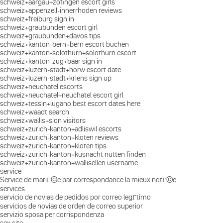
schweiz+aargau+zofingen escort girls
schweiz+appenzell-innerrhoden reviews
schweiz+freiburg sign in
schweiz+graubunden escort girl
schweiz+graubunden+davos tips
schweiz+kanton-bern+bern escort buchen
schweiz+kanton-solothurn+solothurn escort
schweiz+kanton-zug+baar sign in
schweiz+luzern-stadt+horw escort date
schweiz+luzern-stadt+kriens sign up
schweiz+neuchatel escorts
schweiz+neuchatel+neuchatel escort girl
schweiz+tessin+lugano best escort dates here
schweiz+waadt search
schweiz+wallis+sion visitors
schweiz+zurich-kanton+adliswil escorts
schweiz+zurich-kanton+kloten reviews
schweiz+zurich-kanton+kloten tips
schweiz+zurich-kanton+kusnacht nutten finden
schweiz+zurich-kanton+wallisellen username
service
Service de mariГ©e par correspondance la mieux notГ©e
services
servicio de novias de pedidos por correo legГ­timo
servicios de novias de orden de correo superior
servizio sposa per corrispondenza
sex site