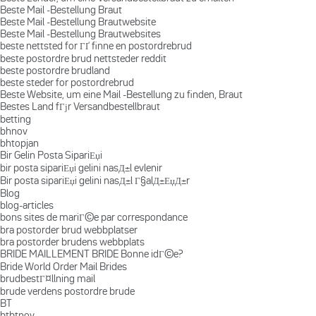
Beste Mail -Bestellung Braut
Beste Mail -Bestellung Brautwebsite
Beste Mail -Bestellung Brautwebsites
beste nettsted for ГҐ finne en postordrebrud
beste postordre brud nettsteder reddit
beste postordre brudland
beste steder for postordrebrud
Beste Website, um eine Mail -Bestellung zu finden, Braut
Bestes Land fГјr Versandbestellbraut
betting
bhnov
bhtopjan
Bir Gelin Posta SipariЕџi
bir posta sipariЕџi gelini nasД±l evlenir
Bir posta sipariЕџi gelini nasД±l Г§alД±ЕџД±r
Blog
blog-articles
bons sites de mariГ©e par correspondance
bra postorder brud webbplatser
bra postorder brudens webbplats
BRIDE MAILLEMENT BRIDE Bonne idГ©e?
Bride World Order Mail Brides
brudbestГ¤llning mail
brude verdens postordre brude
BT
btbtnov