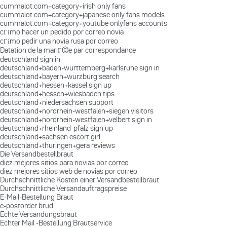
cummalot.com+category+irish only fans
cummalot.com+category+japanese only fans models
cummalot.com+category+youtube onlyfans accounts
cГіmo hacer un pedido por correo novia
cГіmo pedir una novia rusa por correo
Datation de la mariГ©e par correspondance
deutschland sign in
deutschland+baden-wurttemberg+karlsruhe sign in
deutschland+bayern+wurzburg search
deutschland+hessen+kassel sign up
deutschland+hessen+wiesbaden tips
deutschland+niedersachsen support
deutschland+nordrhein-westfalen+siegen visitors
deutschland+nordrhein-westfalen+velbert sign in
deutschland+rheinland-pfalz sign up
deutschland+sachsen escort girl
deutschland+thuringen+gera reviews
Die Versandbestellbraut
diez mejores sitios para novias por correo
diez mejores sitios web de novias por correo
Durchschnittliche Kosten einer Versandbestellbraut
Durchschnittliche Versandauftragspreise
E-Mail-Bestellung Braut
e-postorder brud
Echte Versandungsbraut
Echter Mail -Bestellung Brautservice