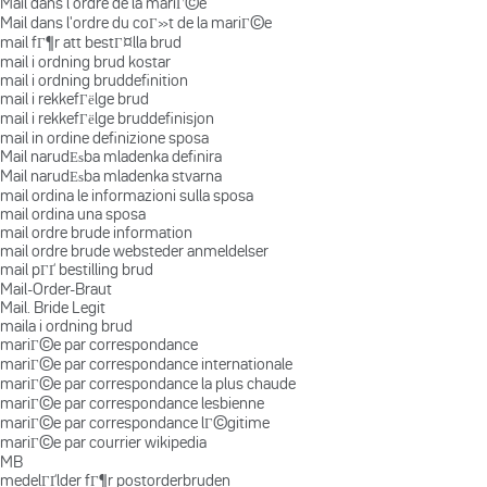
Mail dans l'ordre de la mariГ©e
Mail dans l'ordre du coГ»t de la mariГ©e
mail fГ¶r att bestГ¤lla brud
mail i ordning brud kostar
mail i ordning bruddefinition
mail i rekkefГёlge brud
mail i rekkefГёlge bruddefinisjon
mail in ordine definizione sposa
Mail narudЕѕba mladenka definira
Mail narudЕѕba mladenka stvarna
mail ordina le informazioni sulla sposa
mail ordina una sposa
mail ordre brude information
mail ordre brude websteder anmeldelser
mail pГҐ bestilling brud
Mail-Order-Braut
Mail. Bride Legit
maila i ordning brud
mariГ©e par correspondance
mariГ©e par correspondance internationale
mariГ©e par correspondance la plus chaude
mariГ©e par correspondance lesbienne
mariГ©e par correspondance lГ©gitime
mariГ©e par courrier wikipedia
MB
medelГҐlder fГ¶r postorderbruden