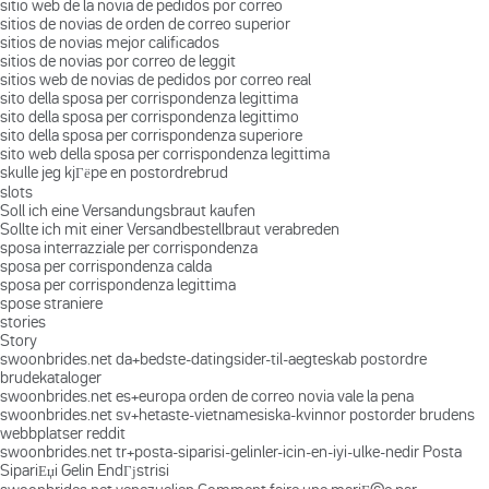
sitio web de la novia de pedidos por correo
sitios de novias de orden de correo superior
sitios de novias mejor calificados
sitios de novias por correo de leggit
sitios web de novias de pedidos por correo real
sito della sposa per corrispondenza legittima
sito della sposa per corrispondenza legittimo
sito della sposa per corrispondenza superiore
sito web della sposa per corrispondenza legittima
skulle jeg kjГёpe en postordrebrud
slots
Soll ich eine Versandungsbraut kaufen
Sollte ich mit einer Versandbestellbraut verabreden
sposa interrazziale per corrispondenza
sposa per corrispondenza calda
sposa per corrispondenza legittima
spose straniere
stories
Story
swoonbrides.net da+bedste-datingsider-til-aegteskab postordre
brudekataloger
swoonbrides.net es+europa orden de correo novia vale la pena
swoonbrides.net sv+hetaste-vietnamesiska-kvinnor postorder brudens
webbplatser reddit
swoonbrides.net tr+posta-siparisi-gelinler-icin-en-iyi-ulke-nedir Posta
SipariЕџi Gelin EndГјstrisi