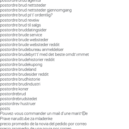
postordre brud agentur
postordre brud nettsteder
postordre brud nettsteder gjennomgang
postordre brud pГҐ ordentlig?
postordre brud reveiw
postordre brud til salgs
postordre bruddatingsider
postordre brude service
postordre brude websteder
postordre brude websteder reddit
postordre brudebureau anmeldelser
postordre brudebyrГҐ med det beste omdГёmmet
postordre brudehistorier reddit
postordre brudekupong
postordre brudeland
postordre brudesider reddit
postordre brudhistorie
postordre brudindustri
postordre koner
postordrebrud
postordrebrudstedet
postordrev hustruer
posts
Pouvez-vous commander un mail d'une mariГ©e
Prave narudЕѕbe za mladenke
precio promedio de la novia del pedido por correo
precio promedio de una novia por correo