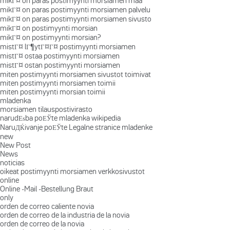
mikГ¤ on paras postimyynti morsiamen maa
mikГ¤ on paras postimyynti morsiamen palvelu
mikГ¤ on paras postimyynti morsiamen sivusto
mikГ¤ on postimyynti morsian
mikГ¤ on postimyynti morsian?
mistГ¤ lГ¶ytГ¤Г¤ postimyynti morsiamen
mistГ¤ ostaa postimyynti morsiamen
mistГ¤ ostan postimyynti morsiamen
miten postimyynti morsiamen sivustot toimivat
miten postimyynti morsiamen toimii
miten postimyynti morsian toimii
mladenka
morsiamen tilauspostivirasto
narudЕѕba poЕЎte mladenka wikipedia
NaruДЌivanje poЕЎte Legalne stranice mladenke
new
New Post
News
noticias
oikeat postimyynti morsiamen verkkosivustot
online
Online -Mail -Bestellung Braut
only
orden de correo caliente novia
orden de correo de la industria de la novia
orden de correo de la novia