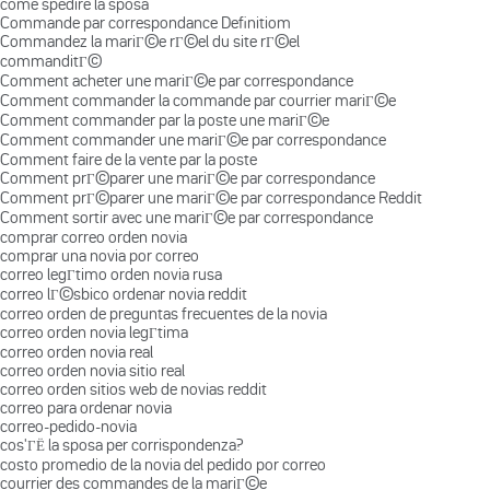
come spedire la sposa
Commande par correspondance Definitiom
Commandez la mariГ©e rГ©el du site rГ©el
commanditГ©
Comment acheter une mariГ©e par correspondance
Comment commander la commande par courrier mariГ©e
Comment commander par la poste une mariГ©e
Comment commander une mariГ©e par correspondance
Comment faire de la vente par la poste
Comment prГ©parer une mariГ©e par correspondance
Comment prГ©parer une mariГ©e par correspondance Reddit
Comment sortir avec une mariГ©e par correspondance
comprar correo orden novia
comprar una novia por correo
correo legГ­timo orden novia rusa
correo lГ©sbico ordenar novia reddit
correo orden de preguntas frecuentes de la novia
correo orden novia legГ­tima
correo orden novia real
correo orden novia sitio real
correo orden sitios web de novias reddit
correo para ordenar novia
correo-pedido-novia
cos'ГЁ la sposa per corrispondenza?
costo promedio de la novia del pedido por correo
courrier des commandes de la mariГ©e