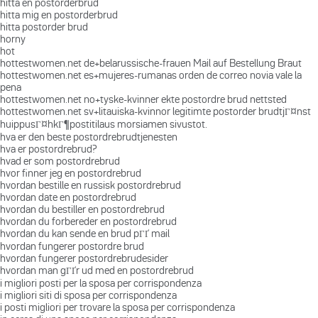
hitta en postorderbrud
hitta mig en postorderbrud
hitta postorder brud
horny
hot
hottestwomen.net de+belarussische-frauen Mail auf Bestellung Braut
hottestwomen.net es+mujeres-rumanas orden de correo novia vale la
pena
hottestwomen.net no+tyske-kvinner ekte postordre brud nettsted
hottestwomen.net sv+litauiska-kvinnor legitimte postorder brudtjГ¤nst
huippusГ¤hkГ¶postitilaus morsiamen sivustot.
hva er den beste postordrebrudtjenesten
hva er postordrebrud?
hvad er som postordrebrud
hvor finner jeg en postordrebrud
hvordan bestille en russisk postordrebrud
hvordan date en postordrebrud
hvordan du bestiller en postordrebrud
hvordan du forbereder en postordrebrud
hvordan du kan sende en brud pГҐ mail
hvordan fungerer postordre brud
hvordan fungerer postordrebrudesider
hvordan man gГҐr ud med en postordrebrud
i migliori posti per la sposa per corrispondenza
i migliori siti di sposa per corrispondenza
i posti migliori per trovare la sposa per corrispondenza