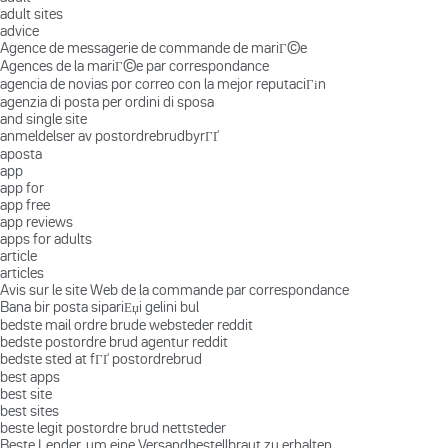
adult sites
advice
Agence de messagerie de commande de mariГ©e
Agences de la mariГ©e par correspondance
agencia de novias por correo con la mejor reputaciГіn
agenzia di posta per ordini di sposa
and single site
anmeldelser av postordrebrudbyrГҐ
aposta
app
app for
app free
app reviews
apps for adults
article
articles
Avis sur le site Web de la commande par correspondance
Bana bir posta sipariЕџi gelini bul
bedste mail ordre brude websteder reddit
bedste postordre brud agentur reddit
bedste sted at fГҐ postordrebrud
best apps
best site
best sites
beste legit postordre brud nettsteder
Beste Lender, um eine Versandbestellbraut zu erhalten