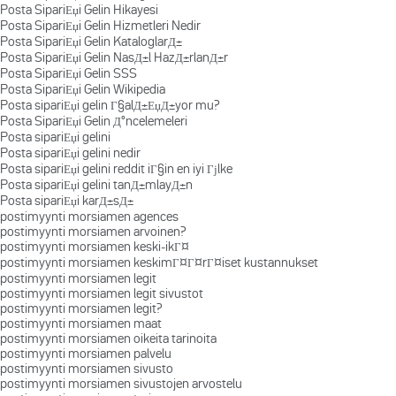
Posta SipariЕџi Gelin Hikayesi
Posta SipariЕџi Gelin Hizmetleri Nedir
Posta SipariЕџi Gelin KataloglarД±
Posta SipariЕџi Gelin NasД±l HazД±rlanД±r
Posta SipariЕџi Gelin SSS
Posta SipariЕџi Gelin Wikipedia
Posta sipariЕџi gelin Г§alД±ЕџД±yor mu?
Posta SipariЕџi Gelin Д°ncelemeleri
Posta sipariЕџi gelini
Posta sipariЕџi gelini nedir
Posta sipariЕџi gelini reddit iГ§in en iyi Гјlke
Posta sipariЕџi gelini tanД±mlayД±n
Posta sipariЕџi karД±sД±
postimyynti morsiamen agences
postimyynti morsiamen arvoinen?
postimyynti morsiamen keski-ikГ¤
postimyynti morsiamen keskimГ¤Г¤rГ¤iset kustannukset
postimyynti morsiamen legit
postimyynti morsiamen legit sivustot
postimyynti morsiamen legit?
postimyynti morsiamen maat
postimyynti morsiamen oikeita tarinoita
postimyynti morsiamen palvelu
postimyynti morsiamen sivusto
postimyynti morsiamen sivustojen arvostelu