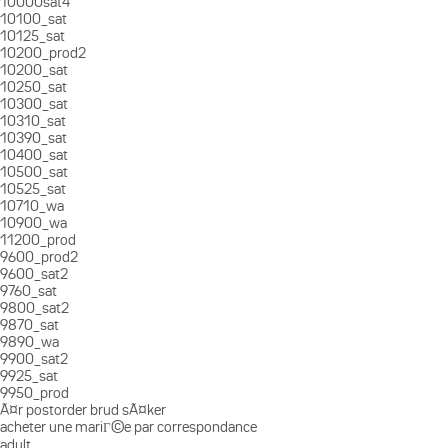
10000sat4
10100_sat
10125_sat
10200_prod2
10200_sat
10250_sat
10300_sat
10310_sat
10390_sat
10400_sat
10500_sat
10525_sat
10710_wa
10900_wa
11200_prod
9600_prod2
9600_sat2
9760_sat
9800_sat2
9870_sat
9890_wa
9900_sat2
9925_sat
9950_prod
Ã¤r postorder brud sÃ¤ker
acheter une mariГ©e par correspondance
adult