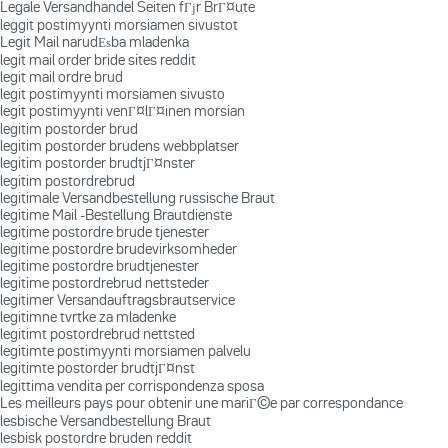
Legale Versandhandel Seiten fГјr BrГ¤ute
leggit postimyynti morsiamen sivustot
Legit Mail narudЕѕba mladenka
legit mail order bride sites reddit
legit mail ordre brud
legit postimyynti morsiamen sivusto
legit postimyynti venГ¤lГ¤inen morsian
legitim postorder brud
legitim postorder brudens webbplatser
legitim postorder brudtjГ¤nster
legitim postordrebrud
legitimale Versandbestellung russische Braut
legitime Mail -Bestellung Brautdienste
legitime postordre brude tjenester
legitime postordre brudevirksomheder
legitime postordre brudtjenester
legitime postordrebrud nettsteder
legitimer Versandauftragsbrautservice
legitimne tvrtke za mladenke
legitimt postordrebrud nettsted
legitimte postimyynti morsiamen palvelu
legitimte postorder brudtjГ¤nst
legittima vendita per corrispondenza sposa
Les meilleurs pays pour obtenir une mariГ©e par correspondance
lesbische Versandbestellung Braut
lesbisk postordre bruden reddit