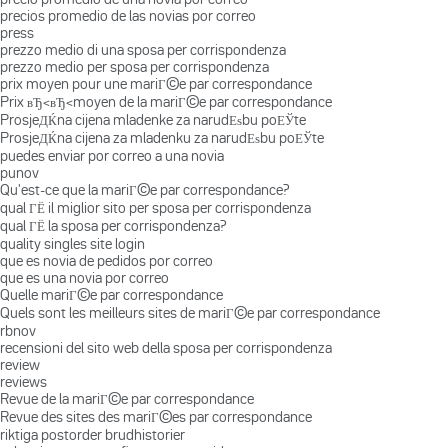
precios promedio de las novias por correo
press
prezzo medio di una sposa per corrispondenza
prezzo medio per sposa per corrispondenza
prix moyen pour une mariГ©e par correspondance
Prix вЂ‹вЂ‹moyen de la mariГ©e par correspondance
ProsjeДЌna cijena mladenke za narudЕѕbu poЕЎte
ProsjeДЌna cijena za mladenku za narudЕѕbu poЕЎte
puedes enviar por correo a una novia
punov
Qu'est-ce que la mariГ©e par correspondance?
qual ГЁ il miglior sito per sposa per corrispondenza
qual ГЁ la sposa per corrispondenza?
quality singles site login
que es novia de pedidos por correo
que es una novia por correo
Quelle mariГ©e par correspondance
Quels sont les meilleurs sites de mariГ©e par correspondance
rbnov
recensioni del sito web della sposa per corrispondenza
review
reviews
Revue de la mariГ©e par correspondance
Revue des sites des mariГ©es par correspondance
riktiga postorder brudhistorier