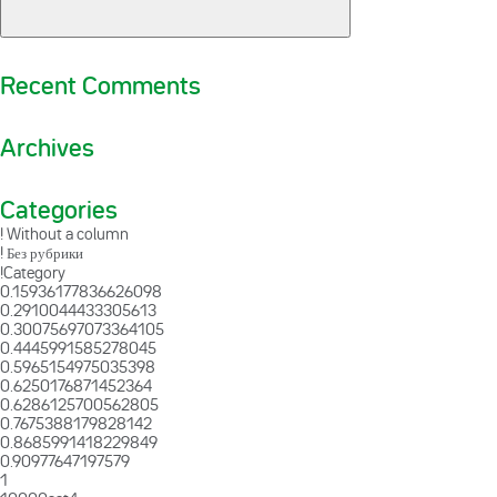
Recent Comments
Archives
Categories
! Without a column
! Без рубрики
!Category
0.15936177836626098
0.2910044433305613
0.30075697073364105
0.4445991585278045
0.5965154975035398
0.6250176871452364
0.6286125700562805
0.7675388179828142
0.8685991418229849
0.90977647197579
1