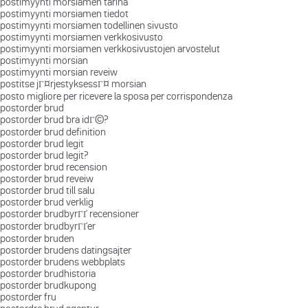
postimyynti morsiamen tarina
postimyynti morsiamen tiedot
postimyynti morsiamen todellinen sivusto
postimyynti morsiamen verkkosivusto
postimyynti morsiamen verkkosivustojen arvostelut
postimyynti morsian
postimyynti morsian reveiw
postitse jГ¤rjestyksessГ¤ morsian
posto migliore per ricevere la sposa per corrispondenza
postorder brud
postorder brud bra idГ©?
postorder brud definition
postorder brud legit
postorder brud legit?
postorder brud recension
postorder brud reveiw
postorder brud till salu
postorder brud verklig
postorder brudbyrГҐ recensioner
postorder brudbyrГҐer
postorder bruden
postorder brudens datingsajter
postorder brudens webbplats
postorder brudhistoria
postorder brudkupong
postorder fru