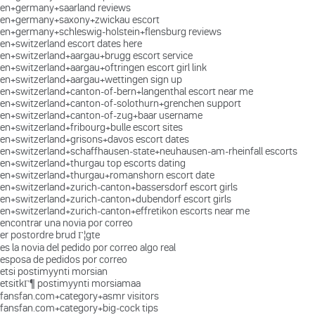
en+germany+saarland reviews
en+germany+saxony+zwickau escort
en+germany+schleswig-holstein+flensburg reviews
en+switzerland escort dates here
en+switzerland+aargau+brugg escort service
en+switzerland+aargau+oftringen escort girl link
en+switzerland+aargau+wettingen sign up
en+switzerland+canton-of-bern+langenthal escort near me
en+switzerland+canton-of-solothurn+grenchen support
en+switzerland+canton-of-zug+baar username
en+switzerland+fribourg+bulle escort sites
en+switzerland+grisons+davos escort dates
en+switzerland+schaffhausen-state+neuhausen-am-rheinfall escorts
en+switzerland+thurgau top escorts dating
en+switzerland+thurgau+romanshorn escort date
en+switzerland+zurich-canton+bassersdorf escort girls
en+switzerland+zurich-canton+dubendorf escort girls
en+switzerland+zurich-canton+effretikon escorts near me
encontrar una novia por correo
er postordre brud Г¦gte
es la novia del pedido por correo algo real
esposa de pedidos por correo
etsi postimyynti morsian
etsitkГ¶ postimyynti morsiamaa
fansfan.com+category+asmr visitors
fansfan.com+category+big-cock tips