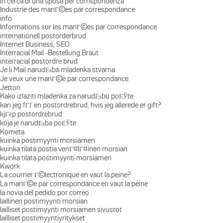
in cerca di una sposa per corrispondenza
Industrie des mariГ©es par correspondance
info
Informations sur les mariГ©es par correspondance
internationell postorderbrud
Internet Business, SEO
Interracial Mail -Bestellung Braut
interracial postordre brud
Je li Mail narudЕѕba mladenka stvarna
Je veux une mariГ©e par correspondance
Jetton
Kako izlaziti mladenka za narudЕѕbu poЕЎte
kan jeg fГҐ en postordrebrud, hvis jeg allerede er gift?
kjГёp postordrebrud
koja je narudЕѕba poЕЎte
Kometa
kuinka postimyynti morsiamen
kuinka tilata postia venГ¤lГ¤inen morsian
kuinka tilata postimyynti morsiamen
Kwork
La courrier Г©lectronique en vaut la peine?
La mariГ©e par correspondance en vaut la peine
la novia del pedido por correo
laillinen postimyynti morsian
lailliset postimyynti morsiamen sivustot
lailliset postimyyntiyritykset