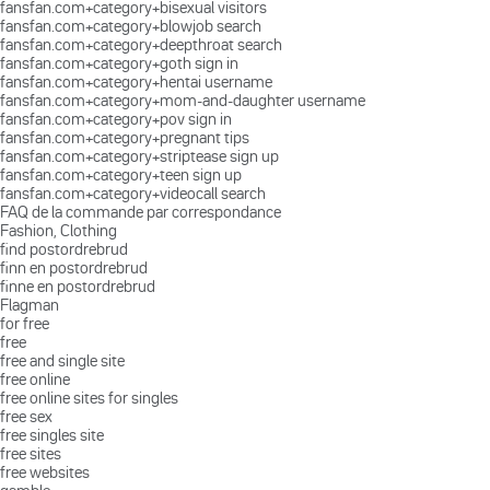
fansfan.com+category+bisexual visitors
fansfan.com+category+blowjob search
fansfan.com+category+deepthroat search
fansfan.com+category+goth sign in
fansfan.com+category+hentai username
fansfan.com+category+mom-and-daughter username
fansfan.com+category+pov sign in
fansfan.com+category+pregnant tips
fansfan.com+category+striptease sign up
fansfan.com+category+teen sign up
fansfan.com+category+videocall search
FAQ de la commande par correspondance
Fashion, Clothing
find postordrebrud
finn en postordrebrud
finne en postordrebrud
Flagman
for free
free
free and single site
free online
free online sites for singles
free sex
free singles site
free sites
free websites