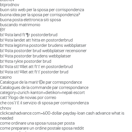
btprodnov
buon sito web per la sposa per corrispondenza
buona idea per la sposa per corrispondenza?
buona posta elettronica siti sposa
buscando matrimonio
BY
bГ¤sta land fГ¶r postorderbrud
bГ¤sta landet att hitta en postorderbrud
bГ¤sta legitima postorder brudens webbplatser
bГ¤sta postorder brud webbplatser recensioner
bГ¤sta postorder brudens webbplatser
bГ¤sta rykte postorder brud
bГ¤sta stГ¤llet att fГҐ en postorderbrud
bГ¤sta stГ¤llet att fГҐ postorder brud
casino
Catalogue de la mariГ©e par correspondance
Catalogues de la commande par correspondance
category+zurich-kanton+dietikon+nepali escort
catГЎlogo de novias por correo
che cos'ГЁ il servizio di sposa per corrispondenza
chnov
clickcashadvance.com+600-dollar-payday-loan cash advance what is
needed
come ordinare una sposa russa per posta
come preparare un ordine postale sposa reddit