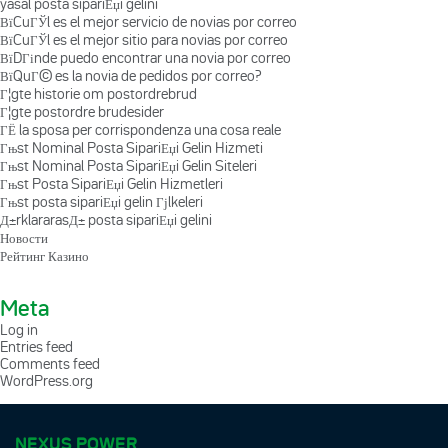
yasal posta sipariЕџi gelini
ВїCuГЎl es el mejor servicio de novias por correo
ВїCuГЎl es el mejor sitio para novias por correo
ВїDГіnde puedo encontrar una novia por correo
ВїQuГ© es la novia de pedidos por correo?
Г¦gte historie om postordrebrud
Г¦gte postordre brudesider
ГЁ la sposa per corrispondenza una cosa reale
Гњst Nominal Posta SipariЕџi Gelin Hizmeti
Гњst Nominal Posta SipariЕџi Gelin Siteleri
Гњst Posta SipariЕџi Gelin Hizmetleri
Гњst posta sipariЕџi gelin Гјlkeleri
Д±rklararasД± posta sipariЕџi gelini
Новости
Рейтинг Казино
Meta
Log in
Entries feed
Comments feed
WordPress.org
NEXUS POWER