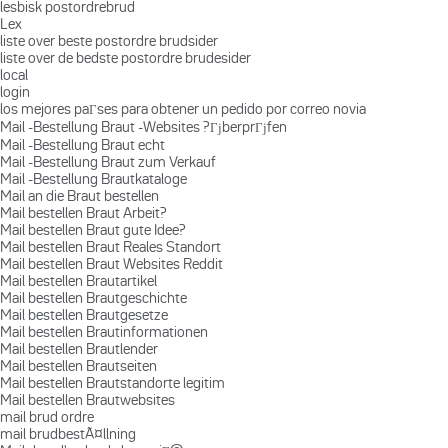
lesbisk postordrebrud
Lex
liste over beste postordre brudsider
liste over de bedste postordre brudesider
local
login
los mejores paГ­ses para obtener un pedido por correo novia
Mail -Bestellung Braut -Websites ?ГјberprГјfen
Mail -Bestellung Braut echt
Mail -Bestellung Braut zum Verkauf
Mail -Bestellung Brautkataloge
Mail an die Braut bestellen
Mail bestellen Braut Arbeit?
Mail bestellen Braut gute Idee?
Mail bestellen Braut Reales Standort
Mail bestellen Braut Websites Reddit
Mail bestellen Brautartikel
Mail bestellen Brautgeschichte
Mail bestellen Brautgesetze
Mail bestellen Brautinformationen
Mail bestellen Brautlender
Mail bestellen Brautseiten
Mail bestellen Brautstandorte legitim
Mail bestellen Brautwebsites
mail brud ordre
mail brudbestÃ¤llning