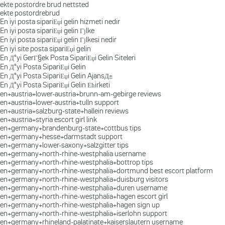
ekte postordre brud nettsted
ekte postordrebrud
En iyi posta sipariЕџi gelin hizmeti nedir
En iyi posta sipariЕџi gelin Гјlke
En iyi posta sipariЕџi gelin Гјlkesi nedir
En iyi site posta sipariЕџi gelin
En Д°yi GerГ§ek Posta SipariЕџi Gelin Siteleri
En Д°yi Posta SipariЕџi Gelin
En Д°yi Posta SipariЕџi Gelin AjansД±
En Д°yi Posta SipariЕџi Gelin Ећirketi
en+austria+lower-austria+brunn-am-gebirge reviews
en+austria+lower-austria+tulln support
en+austria+salzburg-state+hallein reviews
en+austria+styria escort girl link
en+germany+brandenburg-state+cottbus tips
en+germany+hesse+darmstadt support
en+germany+lower-saxony+salzgitter tips
en+germany+north-rhine-westphalia username
en+germany+north-rhine-westphalia+bottrop tips
en+germany+north-rhine-westphalia+dortmund best escort platform
en+germany+north-rhine-westphalia+duisburg visitors
en+germany+north-rhine-westphalia+duren username
en+germany+north-rhine-westphalia+hagen escort girl
en+germany+north-rhine-westphalia+hagen sign up
en+germany+north-rhine-westphalia+iserlohn support
en+germany+rhineland-palatinate+kaiserslautern username