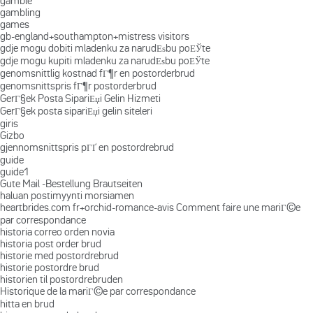
gamble
gambling
games
gb-england+southampton+mistress visitors
gdje mogu dobiti mladenku za narudЕѕbu poЕЎte
gdje mogu kupiti mladenku za narudЕѕbu poЕЎte
genomsnittlig kostnad fГ¶r en postorderbrud
genomsnittspris fГ¶r postorderbrud
GerГ§ek Posta SipariЕџi Gelin Hizmeti
GerГ§ek posta sipariЕџi gelin siteleri
giris
Gizbo
gjennomsnittspris pГҐ en postordrebrud
guide
guide1
Gute Mail -Bestellung Brautseiten
haluan postimyynti morsiamen
heartbrides.com fr+orchid-romance-avis Comment faire une mariГ©e
par correspondance
historia correo orden novia
historia post order brud
historie med postordrebrud
historie postordre brud
historien til postordrebruden
Historique de la mariГ©e par correspondance
hitta en brud