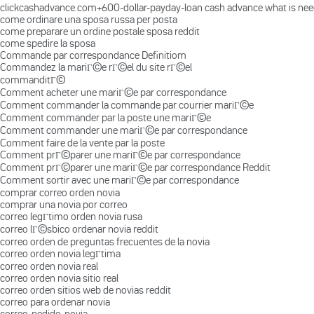
clickcashadvance.com+600-dollar-payday-loan cash advance what is ne
come ordinare una sposa russa per posta
come preparare un ordine postale sposa reddit
come spedire la sposa
Commande par correspondance Definitiom
Commandez la mariГ©e rГ©el du site rГ©el
commanditГ©
Comment acheter une mariГ©e par correspondance
Comment commander la commande par courrier mariГ©e
Comment commander par la poste une mariГ©e
Comment commander une mariГ©e par correspondance
Comment faire de la vente par la poste
Comment prГ©parer une mariГ©e par correspondance
Comment prГ©parer une mariГ©e par correspondance Reddit
Comment sortir avec une mariГ©e par correspondance
comprar correo orden novia
comprar una novia por correo
correo legГ­timo orden novia rusa
correo lГ©sbico ordenar novia reddit
correo orden de preguntas frecuentes de la novia
correo orden novia legГ­tima
correo orden novia real
correo orden novia sitio real
correo orden sitios web de novias reddit
correo para ordenar novia
correo-pedido-novia