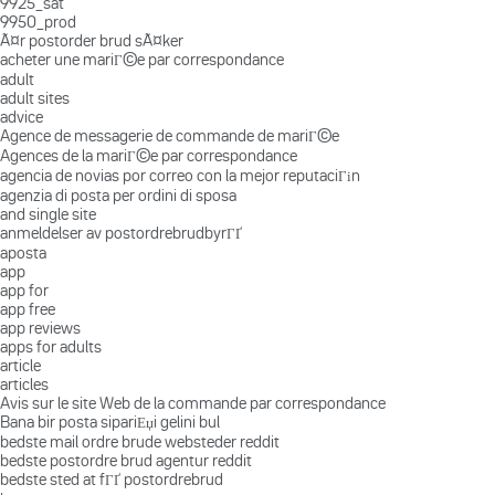
9925_sat
9950_prod
Ã¤r postorder brud sÃ¤ker
acheter une mariГ©e par correspondance
adult
adult sites
advice
Agence de messagerie de commande de mariГ©e
Agences de la mariГ©e par correspondance
agencia de novias por correo con la mejor reputaciГіn
agenzia di posta per ordini di sposa
and single site
anmeldelser av postordrebrudbyrГҐ
aposta
app
app for
app free
app reviews
apps for adults
article
articles
Avis sur le site Web de la commande par correspondance
Bana bir posta sipariЕџi gelini bul
bedste mail ordre brude websteder reddit
bedste postordre brud agentur reddit
bedste sted at fГҐ postordrebrud