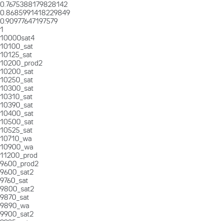
0.7675388179828142
0.8685991418229849
0.90977647197579
1
10000sat4
10100_sat
10125_sat
10200_prod2
10200_sat
10250_sat
10300_sat
10310_sat
10390_sat
10400_sat
10500_sat
10525_sat
10710_wa
10900_wa
11200_prod
9600_prod2
9600_sat2
9760_sat
9800_sat2
9870_sat
9890_wa
9900_sat2