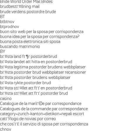
Bride World Order Mail Brides
brudbestГ¤llning mail
brude verdens postordre brude
BT
btbtnov
btprodnov
buon sito web per la sposa per corrispondenza
buona idea per la sposa per corrispondenza?
buona posta elettronica siti sposa
buscando matrimonio
BY
bГ¤sta land fГ¶r postorderbrud
bГ¤sta landet att hitta en postorderbrud
bГ¤sta legitima postorder brudens webbplatser
bГ¤sta postorder brud webbplatser recensioner
bГ¤sta postorder brudens webbplatser
bГ¤sta rykte postorder brud
bГ¤sta stГ¤llet att fГҐ en postorderbrud
bГ¤sta stГ¤llet att fГҐ postorder brud
casino
Catalogue de la mariГ©e par correspondance
Catalogues de la commande par correspondance
category+zurich-kanton+dietikon+nepali escort
catГЎlogo de novias por correo
che cos'ГЁ il servizio di sposa per corrispondenza
chnov