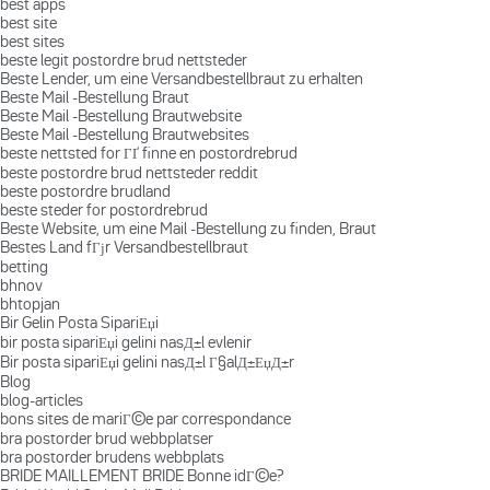
best apps
best site
best sites
beste legit postordre brud nettsteder
Beste Lender, um eine Versandbestellbraut zu erhalten
Beste Mail -Bestellung Braut
Beste Mail -Bestellung Brautwebsite
Beste Mail -Bestellung Brautwebsites
beste nettsted for ГҐ finne en postordrebrud
beste postordre brud nettsteder reddit
beste postordre brudland
beste steder for postordrebrud
Beste Website, um eine Mail -Bestellung zu finden, Braut
Bestes Land fГјr Versandbestellbraut
betting
bhnov
bhtopjan
Bir Gelin Posta SipariЕџi
bir posta sipariЕџi gelini nasД±l evlenir
Bir posta sipariЕџi gelini nasД±l Г§alД±ЕџД±r
Blog
blog-articles
bons sites de mariГ©e par correspondance
bra postorder brud webbplatser
bra postorder brudens webbplats
BRIDE MAILLEMENT BRIDE Bonne idГ©e?