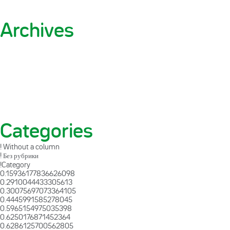
Archives
Categories
! Without a column
! Без рубрики
!Category
0.15936177836626098
0.2910044433305613
0.30075697073364105
0.4445991585278045
0.5965154975035398
0.6250176871452364
0.6286125700562805