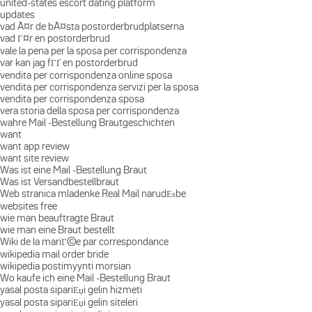
united-states escort dating platform
updates
vad Ã¤r de bÃ¤sta postorderbrudplatserna
vad Г¤r en postorderbrud
vale la pena per la sposa per corrispondenza
var kan jag fГҐ en postorderbrud
vendita per corrispondenza online sposa
vendita per corrispondenza servizi per la sposa
vendita per corrispondenza sposa
vera storia della sposa per corrispondenza
wahre Mail -Bestellung Brautgeschichten
want
want app review
want site review
Was ist eine Mail -Bestellung Braut
Was ist Versandbestellbraut
Web stranica mladenke Real Mail narudЕѕbe
websites free
wie man beauftragte Braut
wie man eine Braut bestellt
Wiki de la mariГ©e par correspondance
wikipedia mail order bride
wikipedia postimyynti morsian
Wo kaufe ich eine Mail -Bestellung Braut
yasal posta sipariЕџi gelin hizmeti
yasal posta sipariЕџi gelin siteleri