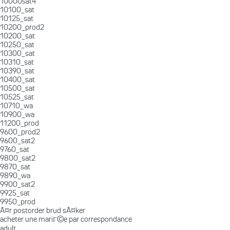
10000sat4
10100_sat
10125_sat
10200_prod2
10200_sat
10250_sat
10300_sat
10310_sat
10390_sat
10400_sat
10500_sat
10525_sat
10710_wa
10900_wa
11200_prod
9600_prod2
9600_sat2
9760_sat
9800_sat2
9870_sat
9890_wa
9900_sat2
9925_sat
9950_prod
Ã¤r postorder brud sÃ¤ker
acheter une mariГ©e par correspondance
adult