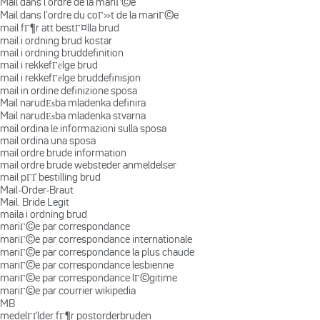
Mail dans l'ordre de la mariГ©e
Mail dans l'ordre du coГ»t de la mariГ©e
mail fГ¶r att bestГ¤lla brud
mail i ordning brud kostar
mail i ordning bruddefinition
mail i rekkefГёlge brud
mail i rekkefГёlge bruddefinisjon
mail in ordine definizione sposa
Mail narudЕѕba mladenka definira
Mail narudЕѕba mladenka stvarna
mail ordina le informazioni sulla sposa
mail ordina una sposa
mail ordre brude information
mail ordre brude websteder anmeldelser
mail pГҐ bestilling brud
Mail-Order-Braut
Mail. Bride Legit
maila i ordning brud
mariГ©e par correspondance
mariГ©e par correspondance internationale
mariГ©e par correspondance la plus chaude
mariГ©e par correspondance lesbienne
mariГ©e par correspondance lГ©gitime
mariГ©e par courrier wikipedia
MB
medelГҐlder fГ¶r postorderbruden