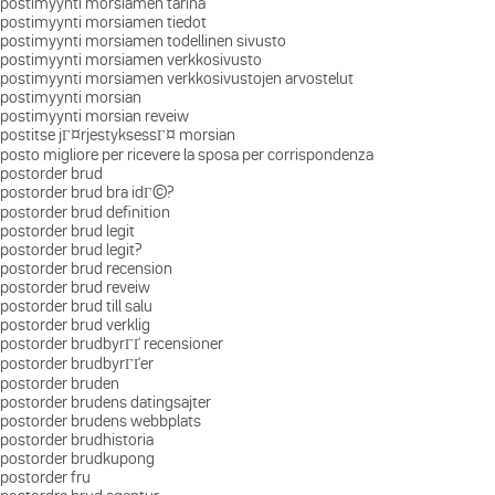
postimyynti morsiamen tarina
postimyynti morsiamen tiedot
postimyynti morsiamen todellinen sivusto
postimyynti morsiamen verkkosivusto
postimyynti morsiamen verkkosivustojen arvostelut
postimyynti morsian
postimyynti morsian reveiw
postitse jГ¤rjestyksessГ¤ morsian
posto migliore per ricevere la sposa per corrispondenza
postorder brud
postorder brud bra idГ©?
postorder brud definition
postorder brud legit
postorder brud legit?
postorder brud recension
postorder brud reveiw
postorder brud till salu
postorder brud verklig
postorder brudbyrГҐ recensioner
postorder brudbyrГҐer
postorder bruden
postorder brudens datingsajter
postorder brudens webbplats
postorder brudhistoria
postorder brudkupong
postorder fru