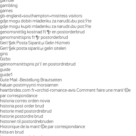
gamble
gambling
games
gb-england+southampton+mistress visitors
gdje mogu dobiti mladenku za narudЕѕbu poЕЎte
gdje mogu kupiti mladenku za narudЕѕbu poЕЎte
genomsnittlig kostnad fГ¶r en postorderbrud
genomsnittspris fГ¶r postorderbrud
GerГ§ek Posta SipariЕџi Gelin Hizmeti
GerГ§ek posta sipariЕџi gelin siteleri
giris
Gizbo
gjennomsnittspris pГҐ en postordrebrud
guide
guide1
Gute Mail -Bestellung Brautseiten
haluan postimyynti morsiamen
heartbrides.com fr+orchid-romance-avis Comment faire une mariГ©e
par correspondance
historia correo orden novia
historia post order brud
historie med postordrebrud
historie postordre brud
historien til postordrebruden
Historique de la mariГ©e par correspondance
hitta en brud