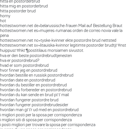
hitta en postorderbrud
hitta mig en postorderbrud
hitta postorder brud
horny
hot
hottestwomen.net de+belarussische-frauen Mail auf Bestellung Braut
hottestwomen.net es+mujeres-rumanas orden de correo novia vale la
pena
hottestwomen.net no+tyske-kvinner ekte postordre brud nettsted
hottestwomen.net sv+litauiska-kvinnor legitimte postorder brudtjГ¤nst
huippusГ¤hkГ¶postitilaus morsiamen sivustot.
hva er den beste postordrebrudtjenesten
hva er postordrebrud?
hvad er som postordrebrud
hvor finner jeg en postordrebrud
hvordan bestille en russisk postordrebrud
hvordan date en postordrebrud
hvordan du bestiller en postordrebrud
hvordan du forbereder en postordrebrud
hvordan du kan sende en brud pГҐ mail
hvordan fungerer postordre brud
hvordan fungerer postordrebrudesider
hvordan man gГҐr ud med en postordrebrud
i migliori posti per la sposa per corrispondenza
i migliori siti di sposa per corrispondenza
i posti migliori per trovare la sposa per corrispondenza