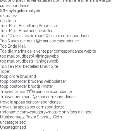
swoonbrides.net venezuelien Comment faire une mariГ©e par
correspondance
SД±rayla gelin maliyeti
testuarez
tips for a
Top -Mail -Bestellung Braut sitzt
Top -Mail -Brautnetz bestellen
Top 10 des sites de mariГ©es par correspondance
Top 5 sites de mariГ©e par correspondance
Top Bride Mail.
Top dix marins de la vente par correspondance webite
top mail brudbestÃ¤llningswebb
top mail brudbestГ¤llningswebb
Top Ten Mail bestellen Braut Site
Toper
topp ordre brudland
topp postorder brudens webbplatser
topp postorder brudtjГ¤nster
Trouver la mariГ©e par correspondance
Trouver une mariГ©e par correspondance
trova la sposa per corrispondenza
trova una sposa per corrispondenza
tryfansme.com+category+mature onlyfans girl here
UluslararasД± Posta SipariЕџi Gelin
uncategorised
Uncategorized