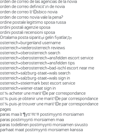
orden de correo de las agencias de la novia
orden de correo definiciГіn de novia
orden de correo lГ©sbico novia
orden de correo novia vale la pena?
ordine postale legittimo sposa russa
ordini postali agenzie sposa
ordini postali recensioni sposa
Ortalama posta sipariЕџi gelin fiyatlarД±
osterreich+burgenland username
osterreich+niederosterreich reviews
osterreich+oberosterreich search
osterreich+oberosterreich+ansfelden escort service
osterreich+oberosterreich+ansfelden tips
osterreich+oberosterreich+bad-ischl escort near me
osterreich+salzburg-staat+wals search
osterreich+salzburg-staat+wals sign in
osterreich+steiermark best escort service
osterreich+wiener-staat sign in
oГ№ acheter une mariГ©e par correspondance
oГ№ puis-je obtenir une mariГ©e par correspondance
oГ№ puis-je trouver une mariГ©e par correspondance
pages
paras maa lГ¶ytГ¤Г¤ postimyynti morsiamen
paras postimyynti morsiamen maa
paras todellinen postimyynti morsiamen sivusto
parhaat maat postimyynti morsiamen kanssa