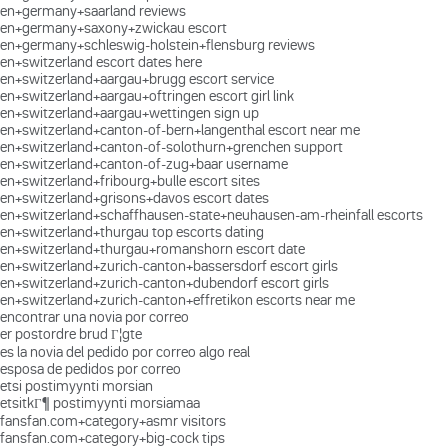
en+germany+saarland reviews
en+germany+saxony+zwickau escort
en+germany+schleswig-holstein+flensburg reviews
en+switzerland escort dates here
en+switzerland+aargau+brugg escort service
en+switzerland+aargau+oftringen escort girl link
en+switzerland+aargau+wettingen sign up
en+switzerland+canton-of-bern+langenthal escort near me
en+switzerland+canton-of-solothurn+grenchen support
en+switzerland+canton-of-zug+baar username
en+switzerland+fribourg+bulle escort sites
en+switzerland+grisons+davos escort dates
en+switzerland+schaffhausen-state+neuhausen-am-rheinfall escorts
en+switzerland+thurgau top escorts dating
en+switzerland+thurgau+romanshorn escort date
en+switzerland+zurich-canton+bassersdorf escort girls
en+switzerland+zurich-canton+dubendorf escort girls
en+switzerland+zurich-canton+effretikon escorts near me
encontrar una novia por correo
er postordre brud Г¦gte
es la novia del pedido por correo algo real
esposa de pedidos por correo
etsi postimyynti morsian
etsitkГ¶ postimyynti morsiamaa
fansfan.com+category+asmr visitors
fansfan.com+category+big-cock tips