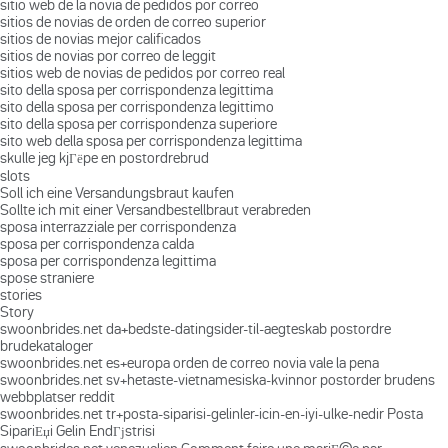
sitio web de la novia de pedidos por correo
sitios de novias de orden de correo superior
sitios de novias mejor calificados
sitios de novias por correo de leggit
sitios web de novias de pedidos por correo real
sito della sposa per corrispondenza legittima
sito della sposa per corrispondenza legittimo
sito della sposa per corrispondenza superiore
sito web della sposa per corrispondenza legittima
skulle jeg kjГёpe en postordrebrud
slots
Soll ich eine Versandungsbraut kaufen
Sollte ich mit einer Versandbestellbraut verabreden
sposa interrazziale per corrispondenza
sposa per corrispondenza calda
sposa per corrispondenza legittima
spose straniere
stories
Story
swoonbrides.net da+bedste-datingsider-til-aegteskab postordre
brudekataloger
swoonbrides.net es+europa orden de correo novia vale la pena
swoonbrides.net sv+hetaste-vietnamesiska-kvinnor postorder brudens
webbplatser reddit
swoonbrides.net tr+posta-siparisi-gelinler-icin-en-iyi-ulke-nedir Posta
SipariЕџi Gelin EndГјstrisi