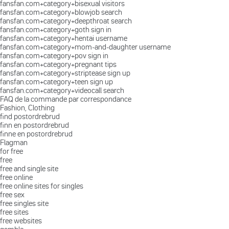
fansfan.com+category+bisexual visitors
fansfan.com+category+blowjob search
fansfan.com+category+deepthroat search
fansfan.com+category+goth sign in
fansfan.com+category+hentai username
fansfan.com+category+mom-and-daughter username
fansfan.com+category+pov sign in
fansfan.com+category+pregnant tips
fansfan.com+category+striptease sign up
fansfan.com+category+teen sign up
fansfan.com+category+videocall search
FAQ de la commande par correspondance
Fashion, Clothing
find postordrebrud
finn en postordrebrud
finne en postordrebrud
Flagman
for free
free
free and single site
free online
free online sites for singles
free sex
free singles site
free sites
free websites