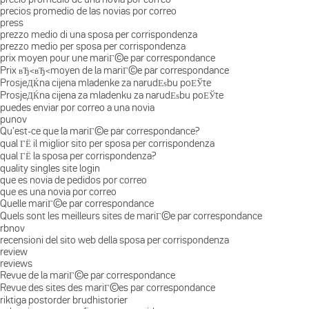
precios promedio de las novias por correo
press
prezzo medio di una sposa per corrispondenza
prezzo medio per sposa per corrispondenza
prix moyen pour une mariГ©e par correspondance
Prix вЂ‹вЂ‹moyen de la mariГ©e par correspondance
ProsjeДЌna cijena mladenke za narudЕѕbu poЕЎte
ProsjeДЌna cijena za mladenku za narudЕѕbu poЕЎte
puedes enviar por correo a una novia
punov
Qu'est-ce que la mariГ©e par correspondance?
qual ГЁ il miglior sito per sposa per corrispondenza
qual ГЁ la sposa per corrispondenza?
quality singles site login
que es novia de pedidos por correo
que es una novia por correo
Quelle mariГ©e par correspondance
Quels sont les meilleurs sites de mariГ©e par correspondance
rbnov
recensioni del sito web della sposa per corrispondenza
review
reviews
Revue de la mariГ©e par correspondance
Revue des sites des mariГ©es par correspondance
riktiga postorder brudhistorier