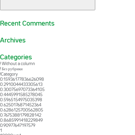
Recent Comments
Archives
Categories
! Without a column
! Без рубрики
!Category
0.15936177836626098
0.2910044433305613
0.30075697073364105
0.4445991585278045
0.5965154975035398
0.6250176871452364
0.6286125700562805
0.7675388179828142
0.8685991418229849
0.90977647197579
1