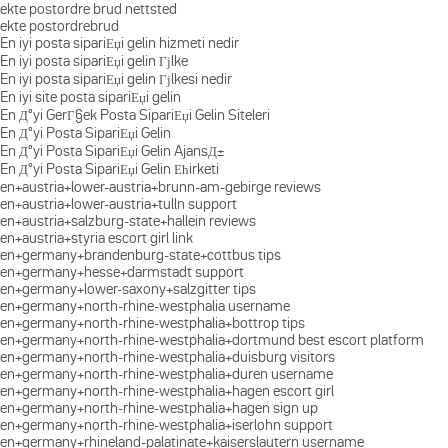
ekte postordre brud nettsted
ekte postordrebrud
En iyi posta sipariЕџi gelin hizmeti nedir
En iyi posta sipariЕџi gelin Гјlke
En iyi posta sipariЕџi gelin Гјlkesi nedir
En iyi site posta sipariЕџi gelin
En Д°yi GerГ§ek Posta SipariЕџi Gelin Siteleri
En Д°yi Posta SipariЕџi Gelin
En Д°yi Posta SipariЕџi Gelin AjansД±
En Д°yi Posta SipariЕџi Gelin Ећirketi
en+austria+lower-austria+brunn-am-gebirge reviews
en+austria+lower-austria+tulln support
en+austria+salzburg-state+hallein reviews
en+austria+styria escort girl link
en+germany+brandenburg-state+cottbus tips
en+germany+hesse+darmstadt support
en+germany+lower-saxony+salzgitter tips
en+germany+north-rhine-westphalia username
en+germany+north-rhine-westphalia+bottrop tips
en+germany+north-rhine-westphalia+dortmund best escort platform
en+germany+north-rhine-westphalia+duisburg visitors
en+germany+north-rhine-westphalia+duren username
en+germany+north-rhine-westphalia+hagen escort girl
en+germany+north-rhine-westphalia+hagen sign up
en+germany+north-rhine-westphalia+iserlohn support
en+germany+rhineland-palatinate+kaiserslautern username