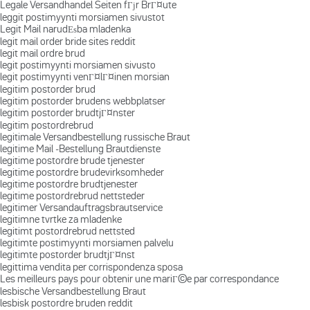
Legale Versandhandel Seiten fГјr BrГ¤ute
leggit postimyynti morsiamen sivustot
Legit Mail narudЕѕba mladenka
legit mail order bride sites reddit
legit mail ordre brud
legit postimyynti morsiamen sivusto
legit postimyynti venГ¤lГ¤inen morsian
legitim postorder brud
legitim postorder brudens webbplatser
legitim postorder brudtjГ¤nster
legitim postordrebrud
legitimale Versandbestellung russische Braut
legitime Mail -Bestellung Brautdienste
legitime postordre brude tjenester
legitime postordre brudevirksomheder
legitime postordre brudtjenester
legitime postordrebrud nettsteder
legitimer Versandauftragsbrautservice
legitimne tvrtke za mladenke
legitimt postordrebrud nettsted
legitimte postimyynti morsiamen palvelu
legitimte postorder brudtjГ¤nst
legittima vendita per corrispondenza sposa
Les meilleurs pays pour obtenir une mariГ©e par correspondance
lesbische Versandbestellung Braut
lesbisk postordre bruden reddit