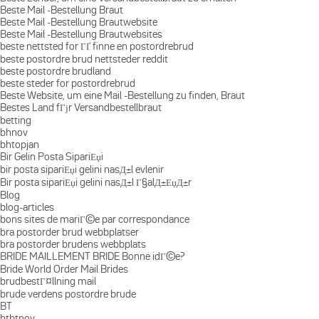
Beste Mail -Bestellung Braut
Beste Mail -Bestellung Brautwebsite
Beste Mail -Bestellung Brautwebsites
beste nettsted for ГҐ finne en postordrebrud
beste postordre brud nettsteder reddit
beste postordre brudland
beste steder for postordrebrud
Beste Website, um eine Mail -Bestellung zu finden, Braut
Bestes Land fГјr Versandbestellbraut
betting
bhnov
bhtopjan
Bir Gelin Posta SipariЕџi
bir posta sipariЕџi gelini nasД±l evlenir
Bir posta sipariЕџi gelini nasД±l Г§alД±ЕџД±r
Blog
blog-articles
bons sites de mariГ©e par correspondance
bra postorder brud webbplatser
bra postorder brudens webbplats
BRIDE MAILLEMENT BRIDE Bonne idГ©e?
Bride World Order Mail Brides
brudbestГ¤llning mail
brude verdens postordre brude
BT
btbtnov