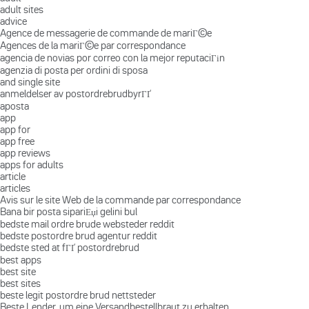
adult sites
advice
Agence de messagerie de commande de mariГ©e
Agences de la mariГ©e par correspondance
agencia de novias por correo con la mejor reputaciГіn
agenzia di posta per ordini di sposa
and single site
anmeldelser av postordrebrudbyrГҐ
aposta
app
app for
app free
app reviews
apps for adults
article
articles
Avis sur le site Web de la commande par correspondance
Bana bir posta sipariЕџi gelini bul
bedste mail ordre brude websteder reddit
bedste postordre brud agentur reddit
bedste sted at fГҐ postordrebrud
best apps
best site
best sites
beste legit postordre brud nettsteder
Beste Lender, um eine Versandbestellbraut zu erhalten