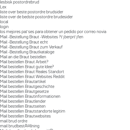
lesbisk postordrebrud
Lex
liste over beste postordre brudsider
liste over de bedste postordre brudesider
local
login
los mejores paГ­ses para obtener un pedido por correo novia
Mail -Bestellung Braut -Websites ?ГјberprГјfen
Mail -Bestellung Braut echt
Mail -Bestellung Braut zum Verkauf
Mail -Bestellung Brautkataloge
Mail an die Braut bestellen
Mail bestellen Braut Arbeit?
Mail bestellen Braut gute Idee?
Mail bestellen Braut Reales Standort
Mail bestellen Braut Websites Reddit
Mail bestellen Brautartikel
Mail bestellen Brautgeschichte
Mail bestellen Brautgesetze
Mail bestellen Brautinformationen
Mail bestellen Brautlender
Mail bestellen Brautseiten
Mail bestellen Brautstandorte legitim
Mail bestellen Brautwebsites
mail brud ordre
mail brudbestÃ¤llning