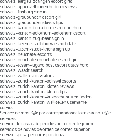
schweiz+aargau+zofingen escort girls
schweiz+appenzell-innerrhoden reviews
schweiz+freiburg sign in
schweiz+graubunden escort girl
schweiz+graubunden+davos tips
schweiz+kanton-bern+bern escort buchen
schweiz+kanton-solothurn+solothurn escort
schweiz+kanton-zug+baar sign in
schweiz+luzern-stadt+horw escort date
schweiz+luzern-stadt+kriens sign up
schweiz+neuchatel escorts
schweiz+neuchatel+neuchatel escort girl
schweiz+tessin+lugano best escort dates here
schweiz+waadt search
schweiz+wallis+sion visitors
schweiz+zurich-kanton+adliswil escorts
schweiz+zurich-kanton+kloten reviews
schweiz+zurich-kanton+kloten tips
schweiz+zurich-kanton+kusnacht nutten finden
schweiz+zurich-kanton+wallisellen username
service
Service de mariГ©e par correspondance la mieux notГ©e
services
servicio de novias de pedidos por correo legГ­timo
servicios de novias de orden de correo superior
servizio sposa per corrispondenza
sex site