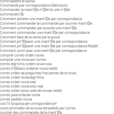
come spedire la sposa
Commande par correspondance Definitiom
Commandez la mariГ©e rГ©el du site rГ©el
commanditГ©
Comment acheter une mariГ©e par correspondance
Comment commander la commande par courrier mariГ©e
Comment commander par la poste une mariГ©e
Comment commander une mariГ©e par correspondance
Comment faire de la vente par la poste
Comment prГ©parer une mariГ©e par correspondance
Comment prГ©parer une mariГ©e par correspondance Reddit
Comment sortir avec une mariГ©e par correspondance
comprar correo orden novia
comprar una novia por correo
correo legГ­timo orden novia rusa
correo lГ©sbico ordenar novia reddit
correo orden de preguntas frecuentes de la novia
correo orden novia legГ­tima
correo orden novia real
correo orden novia sitio real
correo orden sitios web de novias reddit
correo para ordenar novia
correo-pedido-novia
cos'ГЁ la sposa per corrispondenza?
costo promedio de la novia del pedido por correo
courrier des commandes de la mariГ©e