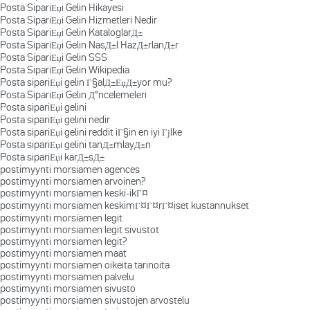
Posta SipariЕџi Gelin Hikayesi
Posta SipariЕџi Gelin Hizmetleri Nedir
Posta SipariЕџi Gelin KataloglarД±
Posta SipariЕџi Gelin NasД±l HazД±rlanД±r
Posta SipariЕџi Gelin SSS
Posta SipariЕџi Gelin Wikipedia
Posta sipariЕџi gelin Г§alД±ЕџД±yor mu?
Posta SipariЕџi Gelin Д°ncelemeleri
Posta sipariЕџi gelini
Posta sipariЕџi gelini nedir
Posta sipariЕџi gelini reddit iГ§in en iyi Гјlke
Posta sipariЕџi gelini tanД±mlayД±n
Posta sipariЕџi karД±sД±
postimyynti morsiamen agences
postimyynti morsiamen arvoinen?
postimyynti morsiamen keski-ikГ¤
postimyynti morsiamen keskimГ¤Г¤rГ¤iset kustannukset
postimyynti morsiamen legit
postimyynti morsiamen legit sivustot
postimyynti morsiamen legit?
postimyynti morsiamen maat
postimyynti morsiamen oikeita tarinoita
postimyynti morsiamen palvelu
postimyynti morsiamen sivusto
postimyynti morsiamen sivustojen arvostelu