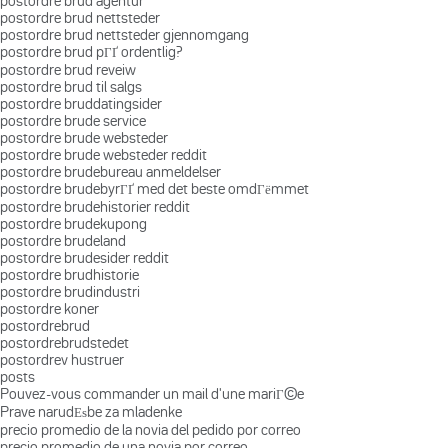
postordre brud agentur
postordre brud nettsteder
postordre brud nettsteder gjennomgang
postordre brud pГҐ ordentlig?
postordre brud reveiw
postordre brud til salgs
postordre bruddatingsider
postordre brude service
postordre brude websteder
postordre brude websteder reddit
postordre brudebureau anmeldelser
postordre brudebyrГҐ med det beste omdГёmmet
postordre brudehistorier reddit
postordre brudekupong
postordre brudeland
postordre brudesider reddit
postordre brudhistorie
postordre brudindustri
postordre koner
postordrebrud
postordrebrudstedet
postordrev hustruer
posts
Pouvez-vous commander un mail d'une mariГ©e
Prave narudЕѕbe za mladenke
precio promedio de la novia del pedido por correo
precio promedio de una novia por correo