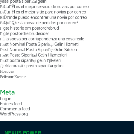
yasal posta sipariЕџi gelini
ВїCuГЎl es el mejor servicio de novias por correo
ВїCuГЎl es el mejor sitio para novias por correo
ВїDГіnde puedo encontrar una novia por correo
ВїQuГ© es la novia de pedidos por correo?
Г¦gte historie om postordrebrud
Г¦gte postordre brudesider
ГЁ la sposa per corrispondenza una cosa reale
Гњst Nominal Posta SipariЕџi Gelin Hizmeti
Гњst Nominal Posta SipariЕџi Gelin Siteleri
Гњst Posta SipariЕџi Gelin Hizmetleri
Гњst posta sipariЕџi gelin Гјlkeleri
Д±rklararasД± posta sipariЕџi gelini
Новости
Рейтинг Казино
Meta
Log in
Entries feed
Comments feed
WordPress.org
NEXUS POWER