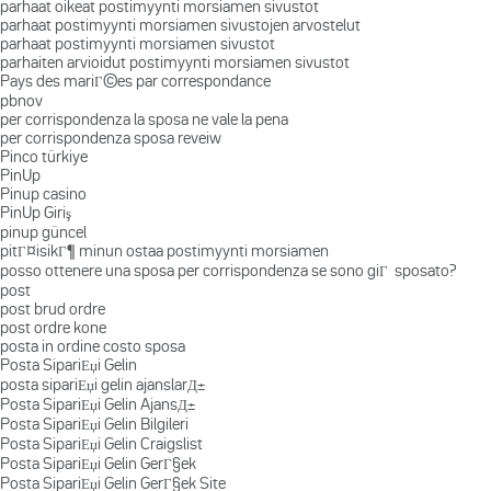
parhaat oikeat postimyynti morsiamen sivustot
parhaat postimyynti morsiamen sivustojen arvostelut
parhaat postimyynti morsiamen sivustot
parhaiten arvioidut postimyynti morsiamen sivustot
Pays des mariГ©es par correspondance
pbnov
per corrispondenza la sposa ne vale la pena
per corrispondenza sposa reveiw
Pinco türkiye
PinUp
Pinup casino
PinUp Giriş
pinup güncel
pitГ¤isikГ¶ minun ostaa postimyynti morsiamen
posso ottenere una sposa per corrispondenza se sono giГ sposato?
post
post brud ordre
post ordre kone
posta in ordine costo sposa
Posta SipariЕџi Gelin
posta sipariЕџi gelin ajanslarД±
Posta SipariЕџi Gelin AjansД±
Posta SipariЕџi Gelin Bilgileri
Posta SipariЕџi Gelin Craigslist
Posta SipariЕџi Gelin GerГ§ek
Posta SipariЕџi Gelin GerГ§ek Site