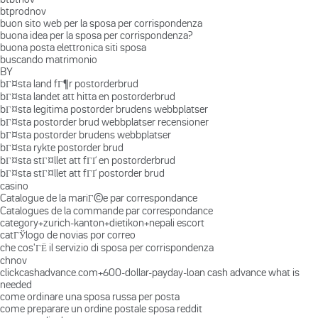
btprodnov
buon sito web per la sposa per corrispondenza
buona idea per la sposa per corrispondenza?
buona posta elettronica siti sposa
buscando matrimonio
BY
bГ¤sta land fГ¶r postorderbrud
bГ¤sta landet att hitta en postorderbrud
bГ¤sta legitima postorder brudens webbplatser
bГ¤sta postorder brud webbplatser recensioner
bГ¤sta postorder brudens webbplatser
bГ¤sta rykte postorder brud
bГ¤sta stГ¤llet att fГҐ en postorderbrud
bГ¤sta stГ¤llet att fГҐ postorder brud
casino
Catalogue de la mariГ©e par correspondance
Catalogues de la commande par correspondance
category+zurich-kanton+dietikon+nepali escort
catГЎlogo de novias por correo
che cos'ГЁ il servizio di sposa per corrispondenza
chnov
clickcashadvance.com+600-dollar-payday-loan cash advance what is
needed
come ordinare una sposa russa per posta
come preparare un ordine postale sposa reddit