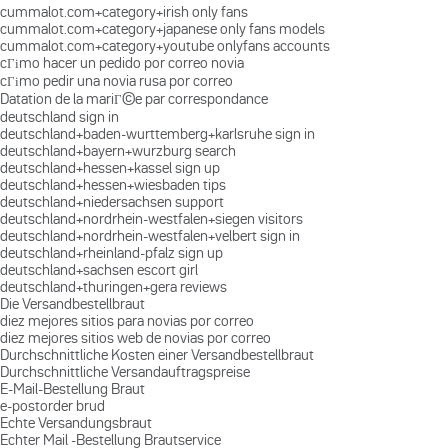
cummalot.com+category+irish only fans
cummalot.com+category+japanese only fans models
cummalot.com+category+youtube onlyfans accounts
cГіmo hacer un pedido por correo novia
cГіmo pedir una novia rusa por correo
Datation de la mariГ©e par correspondance
deutschland sign in
deutschland+baden-wurttemberg+karlsruhe sign in
deutschland+bayern+wurzburg search
deutschland+hessen+kassel sign up
deutschland+hessen+wiesbaden tips
deutschland+niedersachsen support
deutschland+nordrhein-westfalen+siegen visitors
deutschland+nordrhein-westfalen+velbert sign in
deutschland+rheinland-pfalz sign up
deutschland+sachsen escort girl
deutschland+thuringen+gera reviews
Die Versandbestellbraut
diez mejores sitios para novias por correo
diez mejores sitios web de novias por correo
Durchschnittliche Kosten einer Versandbestellbraut
Durchschnittliche Versandauftragspreise
E-Mail-Bestellung Braut
e-postorder brud
Echte Versandungsbraut
Echter Mail -Bestellung Brautservice