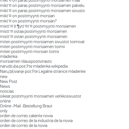
mikГ¤ on paras postimyynti morsiamen maa
mikГ¤ on paras postimyynti morsiamen palvelu
mikГ¤ on paras postimyynti morsiamen sivusto
mikГ¤ on postimyynti morsian
mikГ¤ on postimyynti morsian?
mistГ¤ lГ¶ytГ¤Г¤ postimyynti morsiamen
mistГ¤ ostaa postimyynti morsiamen
mistГ¤ ostan postimyynti morsiamen
miten postimyynti morsiamen sivustot toimivat
miten postimyynti morsiamen toimii
miten postimyynti morsian toimii
mladenka
morsiamen tilauspostivirasto
narudЕѕba poЕЎte mladenka wikipedia
NaruДЌivanje poЕЎte Legalne stranice mladenke
new
New Post
News
noticias
oikeat postimyynti morsiamen verkkosivustot
online
Online -Mail -Bestellung Braut
only
orden de correo caliente novia
orden de correo de la industria de la novia
orden de correo de la novia