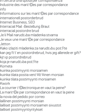
in cerca di una sposa per corrispondenza
Industrie des mariГ©es par correspondance
info
Informations sur les mariГ©es par correspondance
internationell postorderbrud
Internet Business, SEO
Interracial Mail -Bestellung Braut
interracial postordre brud
Je li Mail narudЕѕba mladenka stvarna
Je veux une mariГ©e par correspondance
Jetton
Kako izlaziti mladenka za narudЕѕbu poЕЎte
kan jeg fГҐ en postordrebrud, hvis jeg allerede er gift?
kjГёp postordrebrud
koja je narudЕѕba poЕЎte
Kometa
kuinka postimyynti morsiamen
kuinka tilata postia venГ¤lГ¤inen morsian
kuinka tilata postimyynti morsiamen
Kwork
La courrier Г©lectronique en vaut la peine?
La mariГ©e par correspondance en vaut la peine
la novia del pedido por correo
laillinen postimyynti morsian
lailliset postimyynti morsiamen sivustot
lailliset postimyyntiyritykset