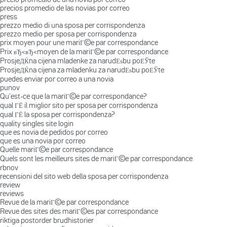
precios promedio de las novias por correo
press
prezzo medio di una sposa per corrispondenza
prezzo medio per sposa per corrispondenza
prix moyen pour une mariГ©e par correspondance
Prix вЂ‹вЂ‹moyen de la mariГ©e par correspondance
ProsjeДЌna cijena mladenke za narudЕѕbu poЕЎte
ProsjeДЌna cijena za mladenku za narudЕѕbu poЕЎte
puedes enviar por correo a una novia
punov
Qu'est-ce que la mariГ©e par correspondance?
qual ГЁ il miglior sito per sposa per corrispondenza
qual ГЁ la sposa per corrispondenza?
quality singles site login
que es novia de pedidos por correo
que es una novia por correo
Quelle mariГ©e par correspondance
Quels sont les meilleurs sites de mariГ©e par correspondance
rbnov
recensioni del sito web della sposa per corrispondenza
review
reviews
Revue de la mariГ©e par correspondance
Revue des sites des mariГ©es par correspondance
riktiga postorder brudhistorier