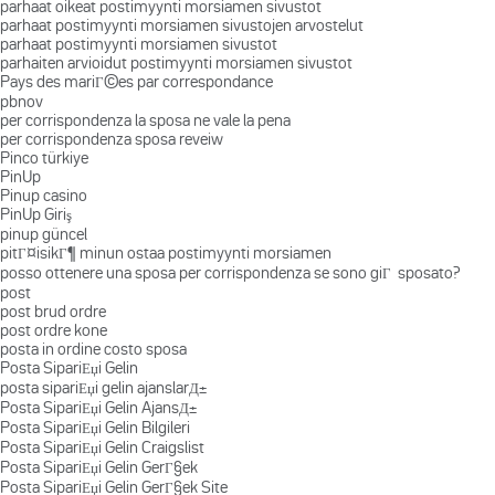
parhaat oikeat postimyynti morsiamen sivustot
parhaat postimyynti morsiamen sivustojen arvostelut
parhaat postimyynti morsiamen sivustot
parhaiten arvioidut postimyynti morsiamen sivustot
Pays des mariГ©es par correspondance
pbnov
per corrispondenza la sposa ne vale la pena
per corrispondenza sposa reveiw
Pinco türkiye
PinUp
Pinup casino
PinUp Giriş
pinup güncel
pitГ¤isikГ¶ minun ostaa postimyynti morsiamen
posso ottenere una sposa per corrispondenza se sono giГ sposato?
post
post brud ordre
post ordre kone
posta in ordine costo sposa
Posta SipariЕџi Gelin
posta sipariЕџi gelin ajanslarД±
Posta SipariЕџi Gelin AjansД±
Posta SipariЕџi Gelin Bilgileri
Posta SipariЕџi Gelin Craigslist
Posta SipariЕџi Gelin GerГ§ek
Posta SipariЕџi Gelin GerГ§ek Site