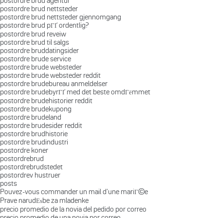
postordre brud agentur
postordre brud nettsteder
postordre brud nettsteder gjennomgang
postordre brud pГҐ ordentlig?
postordre brud reveiw
postordre brud til salgs
postordre bruddatingsider
postordre brude service
postordre brude websteder
postordre brude websteder reddit
postordre brudebureau anmeldelser
postordre brudebyrГҐ med det beste omdГёmmet
postordre brudehistorier reddit
postordre brudekupong
postordre brudeland
postordre brudesider reddit
postordre brudhistorie
postordre brudindustri
postordre koner
postordrebrud
postordrebrudstedet
postordrev hustruer
posts
Pouvez-vous commander un mail d'une mariГ©e
Prave narudЕѕbe za mladenke
precio promedio de la novia del pedido por correo
precio promedio de una novia por correo