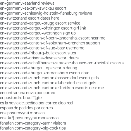
en+germany+saarland reviews
en+germany+saxony+zwickau escort
en+germany+schleswig-holstein+flensburg reviews
en+switzerland escort dates here
en+switzerland+aargau+brugg escort service
en+switzerland+aargau+oftringen escort girl link
en+switzerland+aargau+wettingen sign up
en+switzerland+canton-of-bern+langenthal escort near me
en+switzerland+canton-of-solothurn+grenchen support
en+switzerland+canton-of-zug+baar username
en+switzerland+fribourg+bulle escort sites
en+switzerland+grisons+davos escort dates
en+switzerland+schaffhausen-state+neuhausen-am-rheinfall escorts
en+switzerland+thurgau top escorts dating
en+switzerland+thurgau+romanshorn escort date
en+switzerland+zurich-canton+bassersdorf escort girls
en+switzerland+zurich-canton+dubendorf escort girls
en+switzerland+zurich-canton+effretikon escorts near me
encontrar una novia por correo
er postordre brud Г¦gte
es la novia del pedido por correo algo real
esposa de pedidos por correo
etsi postimyynti morsian
etsitkГ¶ postimyynti morsiamaa
fansfan.com+category+asmr visitors
fansfan.com+category+big-cock tips