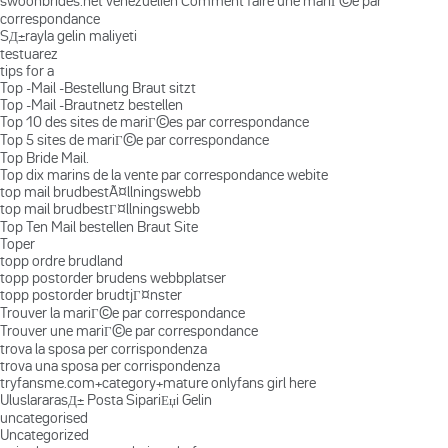
swoonbrides.net venezuelien Comment faire une mariГ©e par
correspondance
SД±rayla gelin maliyeti
testuarez
tips for a
Top -Mail -Bestellung Braut sitzt
Top -Mail -Brautnetz bestellen
Top 10 des sites de mariГ©es par correspondance
Top 5 sites de mariГ©e par correspondance
Top Bride Mail.
Top dix marins de la vente par correspondance webite
top mail brudbestÃ¤llningswebb
top mail brudbestГ¤llningswebb
Top Ten Mail bestellen Braut Site
Toper
topp ordre brudland
topp postorder brudens webbplatser
topp postorder brudtjГ¤nster
Trouver la mariГ©e par correspondance
Trouver une mariГ©e par correspondance
trova la sposa per corrispondenza
trova una sposa per corrispondenza
tryfansme.com+category+mature onlyfans girl here
UluslararasД± Posta SipariЕџi Gelin
uncategorised
Uncategorized