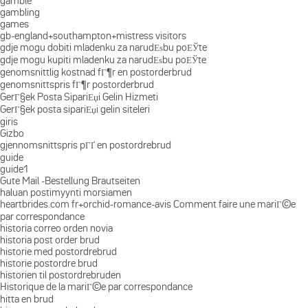
gamble
gambling
games
gb-england+southampton+mistress visitors
gdje mogu dobiti mladenku za narudЕѕbu poЕЎte
gdje mogu kupiti mladenku za narudЕѕbu poЕЎte
genomsnittlig kostnad fГ¶r en postorderbrud
genomsnittspris fГ¶r postorderbrud
GerГ§ek Posta SipariЕџi Gelin Hizmeti
GerГ§ek posta sipariЕџi gelin siteleri
giris
Gizbo
gjennomsnittspris pГҐ en postordrebrud
guide
guide1
Gute Mail -Bestellung Brautseiten
haluan postimyynti morsiamen
heartbrides.com fr+orchid-romance-avis Comment faire une mariГ©e
par correspondance
historia correo orden novia
historia post order brud
historie med postordrebrud
historie postordre brud
historien til postordrebruden
Historique de la mariГ©e par correspondance
hitta en brud