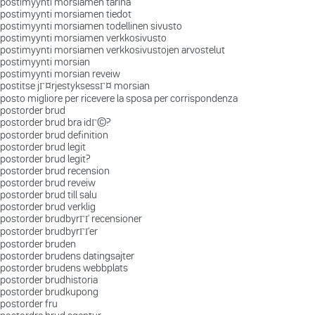
postimyynti morsiamen tarina
postimyynti morsiamen tiedot
postimyynti morsiamen todellinen sivusto
postimyynti morsiamen verkkosivusto
postimyynti morsiamen verkkosivustojen arvostelut
postimyynti morsian
postimyynti morsian reveiw
postitse jГ¤rjestyksessГ¤ morsian
posto migliore per ricevere la sposa per corrispondenza
postorder brud
postorder brud bra idГ©?
postorder brud definition
postorder brud legit
postorder brud legit?
postorder brud recension
postorder brud reveiw
postorder brud till salu
postorder brud verklig
postorder brudbyrГҐ recensioner
postorder brudbyrГҐer
postorder bruden
postorder brudens datingsajter
postorder brudens webbplats
postorder brudhistoria
postorder brudkupong
postorder fru