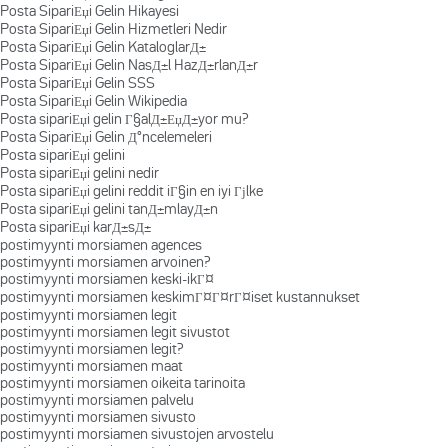
Posta SipariЕџi Gelin Hikayesi
Posta SipariЕџi Gelin Hizmetleri Nedir
Posta SipariЕџi Gelin KataloglarД±
Posta SipariЕџi Gelin NasД±l HazД±rlanД±r
Posta SipariЕџi Gelin SSS
Posta SipariЕџi Gelin Wikipedia
Posta sipariЕџi gelin Г§alД±ЕџД±yor mu?
Posta SipariЕџi Gelin Д°ncelemeleri
Posta sipariЕџi gelini
Posta sipariЕџi gelini nedir
Posta sipariЕџi gelini reddit iГ§in en iyi Гјlke
Posta sipariЕџi gelini tanД±mlayД±n
Posta sipariЕџi karД±sД±
postimyynti morsiamen agences
postimyynti morsiamen arvoinen?
postimyynti morsiamen keski-ikГ¤
postimyynti morsiamen keskimГ¤Г¤rГ¤iset kustannukset
postimyynti morsiamen legit
postimyynti morsiamen legit sivustot
postimyynti morsiamen legit?
postimyynti morsiamen maat
postimyynti morsiamen oikeita tarinoita
postimyynti morsiamen palvelu
postimyynti morsiamen sivusto
postimyynti morsiamen sivustojen arvostelu