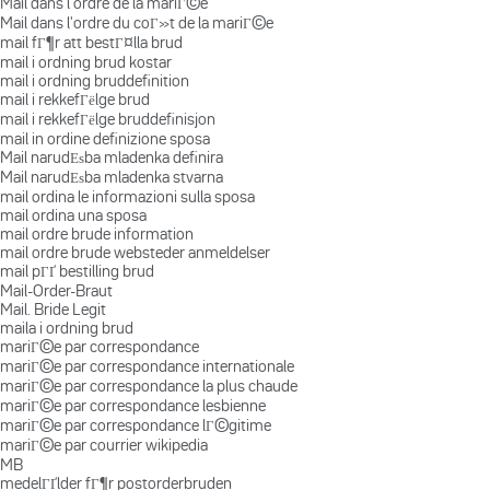
Mail dans l'ordre de la mariГ©e
Mail dans l'ordre du coГ»t de la mariГ©e
mail fГ¶r att bestГ¤lla brud
mail i ordning brud kostar
mail i ordning bruddefinition
mail i rekkefГёlge brud
mail i rekkefГёlge bruddefinisjon
mail in ordine definizione sposa
Mail narudЕѕba mladenka definira
Mail narudЕѕba mladenka stvarna
mail ordina le informazioni sulla sposa
mail ordina una sposa
mail ordre brude information
mail ordre brude websteder anmeldelser
mail pГҐ bestilling brud
Mail-Order-Braut
Mail. Bride Legit
maila i ordning brud
mariГ©e par correspondance
mariГ©e par correspondance internationale
mariГ©e par correspondance la plus chaude
mariГ©e par correspondance lesbienne
mariГ©e par correspondance lГ©gitime
mariГ©e par courrier wikipedia
MB
medelГҐlder fГ¶r postorderbruden