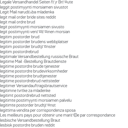
Legale Versandhandel Seiten fГјr BrГ¤ute
leggit postimyynti morsiamen sivustot
Legit Mail narudЕѕba mladenka
legit mail order bride sites reddit
legit mail ordre brud
legit postimyynti morsiamen sivusto
legit postimyynti venГ¤lГ¤inen morsian
legitim postorder brud
legitim postorder brudens webbplatser
legitim postorder brudtjГ¤nster
legitim postordrebrud
legitimale Versandbestellung russische Braut
legitime Mail -Bestellung Brautdienste
legitime postordre brude tjenester
legitime postordre brudevirksomheder
legitime postordre brudtjenester
legitime postordrebrud nettsteder
legitimer Versandauftragsbrautservice
legitimne tvrtke za mladenke
legitimt postordrebrud nettsted
legitimte postimyynti morsiamen palvelu
legitimte postorder brudtjГ¤nst
legittima vendita per corrispondenza sposa
Les meilleurs pays pour obtenir une mariГ©e par correspondance
lesbische Versandbestellung Braut
lesbisk postordre bruden reddit