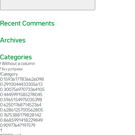
Recent Comments
Archives
Categories
! Without a column
! Без рубрики
!Category
0.15936177836626098
0.2910044433305613
0.30075697073364105
0.4445991585278045
0.5965154975035398
0.6250176871452364
0.6286125700562805
0.7675388179828142
0.8685991418229849
0.90977647197579
1