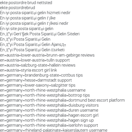
ekte postordre brud nettsted
ekte postordrebrud
En iyi posta sipariЕџi gelin hizmeti nedir
En iyi posta sipariЕџi gelin Гјlke
En iyi posta sipariЕџi gelin Гјlkesi nedir
En iyi site posta sipariЕџi gelin
En Д°yi GerГ§ek Posta SipariЕџi Gelin Siteleri
En Д°yi Posta SipariЕџi Gelin
En Д°yi Posta SipariЕџi Gelin AjansД±
En Д°yi Posta SipariЕџi Gelin Ећirketi
en+austria+lower-austria+brunn-am-gebirge reviews
en+austria+lower-austria+tulln support
en+austria+salzburg-state+hallein reviews
en+austria+styria escort girl link
en+germany+brandenburg-state+cottbus tips
en+germany+hesse+darmstadt support
en+germany+lower-saxony+salzgitter tips
en+germany+north-rhine-westphalia username
en+germany+north-rhine-westphalia+bottrop tips
en+germany+north-rhine-westphalia+dortmund best escort platform
en+germany+north-rhine-westphalia+duisburg visitors
en+germany+north-rhine-westphalia+duren username
en+germany+north-rhine-westphalia+hagen escort girl
en+germany+north-rhine-westphalia+hagen sign up
en+germany+north-rhine-westphalia+iserlohn support
en+germany+rhineland-palatinate+kaiserslautern username