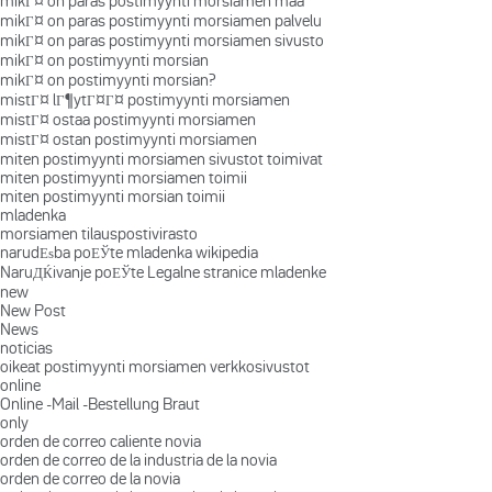
mikГ¤ on paras postimyynti morsiamen maa
mikГ¤ on paras postimyynti morsiamen palvelu
mikГ¤ on paras postimyynti morsiamen sivusto
mikГ¤ on postimyynti morsian
mikГ¤ on postimyynti morsian?
mistГ¤ lГ¶ytГ¤Г¤ postimyynti morsiamen
mistГ¤ ostaa postimyynti morsiamen
mistГ¤ ostan postimyynti morsiamen
miten postimyynti morsiamen sivustot toimivat
miten postimyynti morsiamen toimii
miten postimyynti morsian toimii
mladenka
morsiamen tilauspostivirasto
narudЕѕba poЕЎte mladenka wikipedia
NaruДЌivanje poЕЎte Legalne stranice mladenke
new
New Post
News
noticias
oikeat postimyynti morsiamen verkkosivustot
online
Online -Mail -Bestellung Braut
only
orden de correo caliente novia
orden de correo de la industria de la novia
orden de correo de la novia