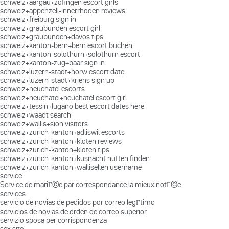
schweiz+aargau+zofingen escort girls
schweiz+appenzell-innerrhoden reviews
schweiz+freiburg sign in
schweiz+graubunden escort girl
schweiz+graubunden+davos tips
schweiz+kanton-bern+bern escort buchen
schweiz+kanton-solothurn+solothurn escort
schweiz+kanton-zug+baar sign in
schweiz+luzern-stadt+horw escort date
schweiz+luzern-stadt+kriens sign up
schweiz+neuchatel escorts
schweiz+neuchatel+neuchatel escort girl
schweiz+tessin+lugano best escort dates here
schweiz+waadt search
schweiz+wallis+sion visitors
schweiz+zurich-kanton+adliswil escorts
schweiz+zurich-kanton+kloten reviews
schweiz+zurich-kanton+kloten tips
schweiz+zurich-kanton+kusnacht nutten finden
schweiz+zurich-kanton+wallisellen username
service
Service de mariГ©e par correspondance la mieux notГ©e
services
servicio de novias de pedidos por correo legГ­timo
servicios de novias de orden de correo superior
servizio sposa per corrispondenza
sex site