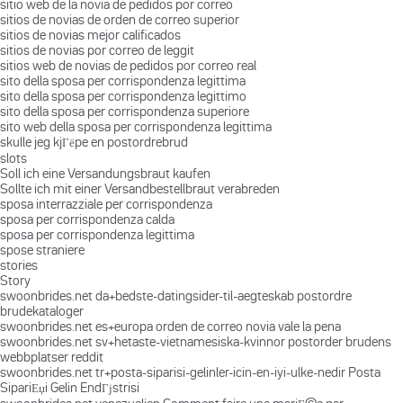
sitio web de la novia de pedidos por correo
sitios de novias de orden de correo superior
sitios de novias mejor calificados
sitios de novias por correo de leggit
sitios web de novias de pedidos por correo real
sito della sposa per corrispondenza legittima
sito della sposa per corrispondenza legittimo
sito della sposa per corrispondenza superiore
sito web della sposa per corrispondenza legittima
skulle jeg kjГёpe en postordrebrud
slots
Soll ich eine Versandungsbraut kaufen
Sollte ich mit einer Versandbestellbraut verabreden
sposa interrazziale per corrispondenza
sposa per corrispondenza calda
sposa per corrispondenza legittima
spose straniere
stories
Story
swoonbrides.net da+bedste-datingsider-til-aegteskab postordre
brudekataloger
swoonbrides.net es+europa orden de correo novia vale la pena
swoonbrides.net sv+hetaste-vietnamesiska-kvinnor postorder brudens
webbplatser reddit
swoonbrides.net tr+posta-siparisi-gelinler-icin-en-iyi-ulke-nedir Posta
SipariЕџi Gelin EndГјstrisi