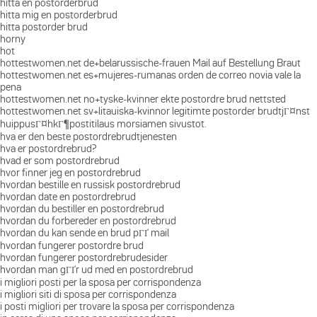
hitta en postorderbrud
hitta mig en postorderbrud
hitta postorder brud
horny
hot
hottestwomen.net de+belarussische-frauen Mail auf Bestellung Braut
hottestwomen.net es+mujeres-rumanas orden de correo novia vale la
pena
hottestwomen.net no+tyske-kvinner ekte postordre brud nettsted
hottestwomen.net sv+litauiska-kvinnor legitimte postorder brudtjГ¤nst
huippusГ¤hkГ¶postitilaus morsiamen sivustot.
hva er den beste postordrebrudtjenesten
hva er postordrebrud?
hvad er som postordrebrud
hvor finner jeg en postordrebrud
hvordan bestille en russisk postordrebrud
hvordan date en postordrebrud
hvordan du bestiller en postordrebrud
hvordan du forbereder en postordrebrud
hvordan du kan sende en brud pГҐ mail
hvordan fungerer postordre brud
hvordan fungerer postordrebrudesider
hvordan man gГҐr ud med en postordrebrud
i migliori posti per la sposa per corrispondenza
i migliori siti di sposa per corrispondenza
i posti migliori per trovare la sposa per corrispondenza