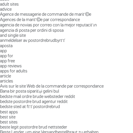
adult sites
advice
Agence de messagerie de commande de mariГ©e
Agences de la mariГ©e par correspondance
agencia de novias por correo con la mejor reputaciГіn
agenzia di posta per ordini di sposa
and single site
anmeldelser av postordrebrudbyrГҐ
aposta
app
app for
app free
app reviews
apps for adults
article
articles
Avis sur le site Web de la commande par correspondance
Bana bir posta sipariЕџi gelini bul
bedste mail ordre brude websteder reddit
bedste postordre brud agentur reddit
bedste sted at fГҐ postordrebrud
best apps
best site
best sites
beste legit postordre brud nettsteder
Beste Lender, um eine Versandbestellbraut zu erhalten