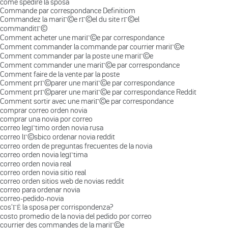
come spedire la sposa
Commande par correspondance Definitiom
Commandez la mariГ©e rГ©el du site rГ©el
commanditГ©
Comment acheter une mariГ©e par correspondance
Comment commander la commande par courrier mariГ©e
Comment commander par la poste une mariГ©e
Comment commander une mariГ©e par correspondance
Comment faire de la vente par la poste
Comment prГ©parer une mariГ©e par correspondance
Comment prГ©parer une mariГ©e par correspondance Reddit
Comment sortir avec une mariГ©e par correspondance
comprar correo orden novia
comprar una novia por correo
correo legГ­timo orden novia rusa
correo lГ©sbico ordenar novia reddit
correo orden de preguntas frecuentes de la novia
correo orden novia legГ­tima
correo orden novia real
correo orden novia sitio real
correo orden sitios web de novias reddit
correo para ordenar novia
correo-pedido-novia
cos'ГЁ la sposa per corrispondenza?
costo promedio de la novia del pedido por correo
courrier des commandes de la mariГ©e