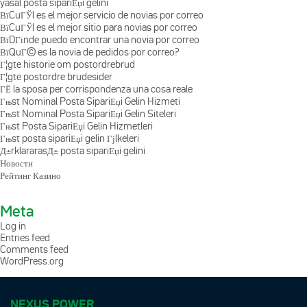
yasal posta sipariЕџi gelini
ВїCuГЎl es el mejor servicio de novias por correo
ВїCuГЎl es el mejor sitio para novias por correo
ВїDГіnde puedo encontrar una novia por correo
ВїQuГ© es la novia de pedidos por correo?
Г¦gte historie om postordrebrud
Г¦gte postordre brudesider
ГЁ la sposa per corrispondenza una cosa reale
Гњst Nominal Posta SipariЕџi Gelin Hizmeti
Гњst Nominal Posta SipariЕџi Gelin Siteleri
Гњst Posta SipariЕџi Gelin Hizmetleri
Гњst posta sipariЕџi gelin Гјlkeleri
Д±rklararasД± posta sipariЕџi gelini
Новости
Рейтинг Казино
Meta
Log in
Entries feed
Comments feed
WordPress.org
NEXUS POWER