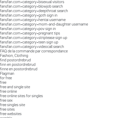
fansfan.com+category+bisexual visitors
fansfan.com+category+blowjob search
fansfan.com+category+deepthroat search
fansfan.com+category+goth sign in
fansfan.com+category+hentai username
fansfan.com+category+mom-and-daughter username
fansfan.com+category+pov sign in
fansfan.com+category+pregnant tips
fansfan.com+category+striptease sign up
fansfan.com+category+teen sign up
fansfan.com+category+videocall search
FAQ de la commande par correspondance
Fashion, Clothing
find postordrebrud
finn en postordrebrud
finne en postordrebrud
Flagman
for free
free
free and single site
free online
free online sites for singles
free sex
free singles site
free sites
free websites