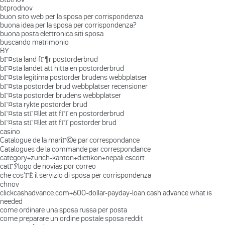
btprodnov
buon sito web per la sposa per corrispondenza
buona idea per la sposa per corrispondenza?
buona posta elettronica siti sposa
buscando matrimonio
BY
bГ¤sta land fГ¶r postorderbrud
bГ¤sta landet att hitta en postorderbrud
bГ¤sta legitima postorder brudens webbplatser
bГ¤sta postorder brud webbplatser recensioner
bГ¤sta postorder brudens webbplatser
bГ¤sta rykte postorder brud
bГ¤sta stГ¤llet att fГҐ en postorderbrud
bГ¤sta stГ¤llet att fГҐ postorder brud
casino
Catalogue de la mariГ©e par correspondance
Catalogues de la commande par correspondance
category+zurich-kanton+dietikon+nepali escort
catГЎlogo de novias por correo
che cos'ГЁ il servizio di sposa per corrispondenza
chnov
clickcashadvance.com+600-dollar-payday-loan cash advance what is
needed
come ordinare una sposa russa per posta
come preparare un ordine postale sposa reddit