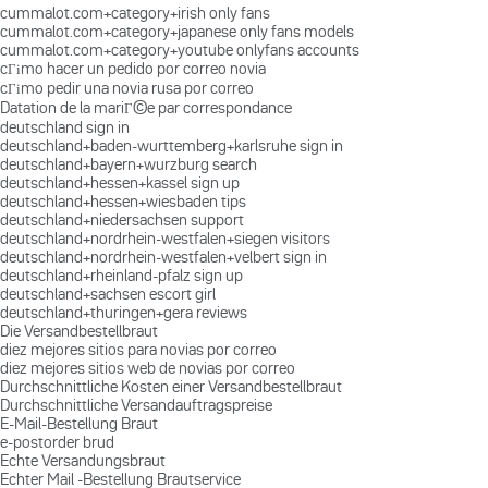
cummalot.com+category+irish only fans
cummalot.com+category+japanese only fans models
cummalot.com+category+youtube onlyfans accounts
cГіmo hacer un pedido por correo novia
cГіmo pedir una novia rusa por correo
Datation de la mariГ©e par correspondance
deutschland sign in
deutschland+baden-wurttemberg+karlsruhe sign in
deutschland+bayern+wurzburg search
deutschland+hessen+kassel sign up
deutschland+hessen+wiesbaden tips
deutschland+niedersachsen support
deutschland+nordrhein-westfalen+siegen visitors
deutschland+nordrhein-westfalen+velbert sign in
deutschland+rheinland-pfalz sign up
deutschland+sachsen escort girl
deutschland+thuringen+gera reviews
Die Versandbestellbraut
diez mejores sitios para novias por correo
diez mejores sitios web de novias por correo
Durchschnittliche Kosten einer Versandbestellbraut
Durchschnittliche Versandauftragspreise
E-Mail-Bestellung Braut
e-postorder brud
Echte Versandungsbraut
Echter Mail -Bestellung Brautservice