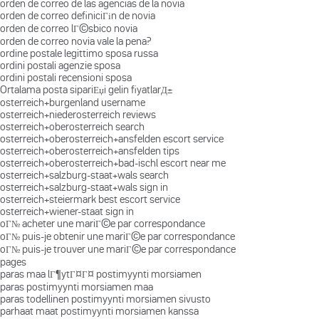
orden de correo de las agencias de la novia
orden de correo definiciГіn de novia
orden de correo lГ©sbico novia
orden de correo novia vale la pena?
ordine postale legittimo sposa russa
ordini postali agenzie sposa
ordini postali recensioni sposa
Ortalama posta sipariЕџi gelin fiyatlarД±
osterreich+burgenland username
osterreich+niederosterreich reviews
osterreich+oberosterreich search
osterreich+oberosterreich+ansfelden escort service
osterreich+oberosterreich+ansfelden tips
osterreich+oberosterreich+bad-ischl escort near me
osterreich+salzburg-staat+wals search
osterreich+salzburg-staat+wals sign in
osterreich+steiermark best escort service
osterreich+wiener-staat sign in
oГ№ acheter une mariГ©e par correspondance
oГ№ puis-je obtenir une mariГ©e par correspondance
oГ№ puis-je trouver une mariГ©e par correspondance
pages
paras maa lГ¶ytГ¤Г¤ postimyynti morsiamen
paras postimyynti morsiamen maa
paras todellinen postimyynti morsiamen sivusto
parhaat maat postimyynti morsiamen kanssa