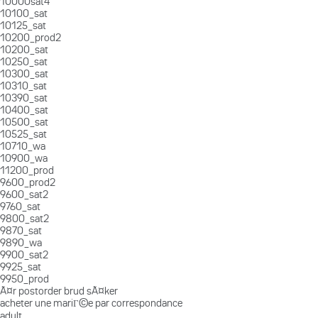
10000sat4
10100_sat
10125_sat
10200_prod2
10200_sat
10250_sat
10300_sat
10310_sat
10390_sat
10400_sat
10500_sat
10525_sat
10710_wa
10900_wa
11200_prod
9600_prod2
9600_sat2
9760_sat
9800_sat2
9870_sat
9890_wa
9900_sat2
9925_sat
9950_prod
Ã¤r postorder brud sÃ¤ker
acheter une mariГ©e par correspondance
adult