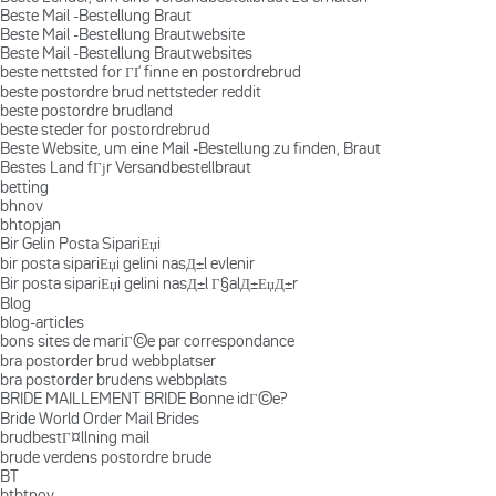
Beste Mail -Bestellung Braut
Beste Mail -Bestellung Brautwebsite
Beste Mail -Bestellung Brautwebsites
beste nettsted for ГҐ finne en postordrebrud
beste postordre brud nettsteder reddit
beste postordre brudland
beste steder for postordrebrud
Beste Website, um eine Mail -Bestellung zu finden, Braut
Bestes Land fГјr Versandbestellbraut
betting
bhnov
bhtopjan
Bir Gelin Posta SipariЕџi
bir posta sipariЕџi gelini nasД±l evlenir
Bir posta sipariЕџi gelini nasД±l Г§alД±ЕџД±r
Blog
blog-articles
bons sites de mariГ©e par correspondance
bra postorder brud webbplatser
bra postorder brudens webbplats
BRIDE MAILLEMENT BRIDE Bonne idГ©e?
Bride World Order Mail Brides
brudbestГ¤llning mail
brude verdens postordre brude
BT
btbtnov