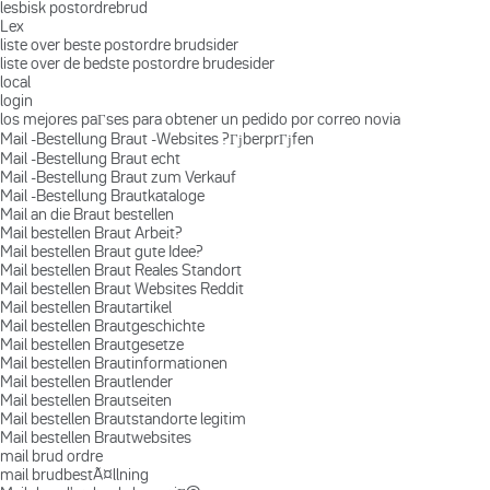
lesbisk postordrebrud
Lex
liste over beste postordre brudsider
liste over de bedste postordre brudesider
local
login
los mejores paГ­ses para obtener un pedido por correo novia
Mail -Bestellung Braut -Websites ?ГјberprГјfen
Mail -Bestellung Braut echt
Mail -Bestellung Braut zum Verkauf
Mail -Bestellung Brautkataloge
Mail an die Braut bestellen
Mail bestellen Braut Arbeit?
Mail bestellen Braut gute Idee?
Mail bestellen Braut Reales Standort
Mail bestellen Braut Websites Reddit
Mail bestellen Brautartikel
Mail bestellen Brautgeschichte
Mail bestellen Brautgesetze
Mail bestellen Brautinformationen
Mail bestellen Brautlender
Mail bestellen Brautseiten
Mail bestellen Brautstandorte legitim
Mail bestellen Brautwebsites
mail brud ordre
mail brudbestÃ¤llning