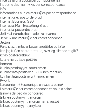
in cerca di una sposa per corrispondenza
Industrie des mariГ©es par correspondance
info
Informations sur les mariГ©es par correspondance
internationell postorderbrud
Internet Business, SEO
Interracial Mail -Bestellung Braut
interracial postordre brud
Je li Mail narudЕѕba mladenka stvarna
Je veux une mariГ©e par correspondance
Jetton
Kako izlaziti mladenka za narudЕѕbu poЕЎte
kan jeg fГҐ en postordrebrud, hvis jeg allerede er gift?
kjГёp postordrebrud
koja je narudЕѕba poЕЎte
Kometa
kuinka postimyynti morsiamen
kuinka tilata postia venГ¤lГ¤inen morsian
kuinka tilata postimyynti morsiamen
Kwork
La courrier Г©lectronique en vaut la peine?
La mariГ©e par correspondance en vaut la peine
la novia del pedido por correo
laillinen postimyynti morsian
lailliset postimyynti morsiamen sivustot
lailliset postimyyntiyritykset