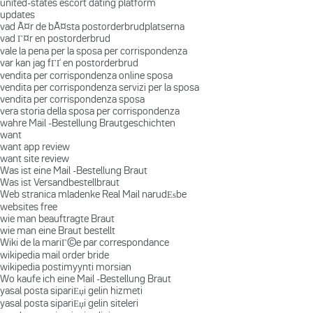
united-states escort dating platform
updates
vad Ã¤r de bÃ¤sta postorderbrudplatserna
vad Г¤r en postorderbrud
vale la pena per la sposa per corrispondenza
var kan jag fГҐ en postorderbrud
vendita per corrispondenza online sposa
vendita per corrispondenza servizi per la sposa
vendita per corrispondenza sposa
vera storia della sposa per corrispondenza
wahre Mail -Bestellung Brautgeschichten
want
want app review
want site review
Was ist eine Mail -Bestellung Braut
Was ist Versandbestellbraut
Web stranica mladenke Real Mail narudЕѕbe
websites free
wie man beauftragte Braut
wie man eine Braut bestellt
Wiki de la mariГ©e par correspondance
wikipedia mail order bride
wikipedia postimyynti morsian
Wo kaufe ich eine Mail -Bestellung Braut
yasal posta sipariЕџi gelin hizmeti
yasal posta sipariЕџi gelin siteleri