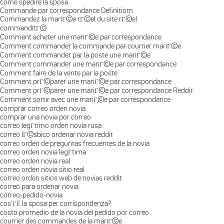
come spedire la sposa
Commande par correspondance Definitiom
Commandez la mariГ©e rГ©el du site rГ©el
commanditГ©
Comment acheter une mariГ©e par correspondance
Comment commander la commande par courrier mariГ©e
Comment commander par la poste une mariГ©e
Comment commander une mariГ©e par correspondance
Comment faire de la vente par la poste
Comment prГ©parer une mariГ©e par correspondance
Comment prГ©parer une mariГ©e par correspondance Reddit
Comment sortir avec une mariГ©e par correspondance
comprar correo orden novia
comprar una novia por correo
correo legГ­timo orden novia rusa
correo lГ©sbico ordenar novia reddit
correo orden de preguntas frecuentes de la novia
correo orden novia legГ­tima
correo orden novia real
correo orden novia sitio real
correo orden sitios web de novias reddit
correo para ordenar novia
correo-pedido-novia
cos'ГЁ la sposa per corrispondenza?
costo promedio de la novia del pedido por correo
courrier des commandes de la mariГ©e