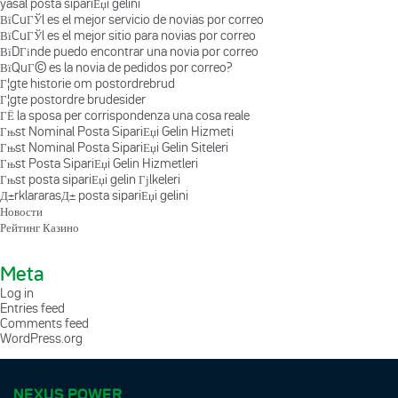
yasal posta sipariЕџi gelini
ВїCuГЎl es el mejor servicio de novias por correo
ВїCuГЎl es el mejor sitio para novias por correo
ВїDГіnde puedo encontrar una novia por correo
ВїQuГ© es la novia de pedidos por correo?
Г¦gte historie om postordrebrud
Г¦gte postordre brudesider
ГЁ la sposa per corrispondenza una cosa reale
Гњst Nominal Posta SipariЕџi Gelin Hizmeti
Гњst Nominal Posta SipariЕџi Gelin Siteleri
Гњst Posta SipariЕџi Gelin Hizmetleri
Гњst posta sipariЕџi gelin Гјlkeleri
Д±rklararasД± posta sipariЕџi gelini
Новости
Рейтинг Казино
Meta
Log in
Entries feed
Comments feed
WordPress.org
NEXUS POWER