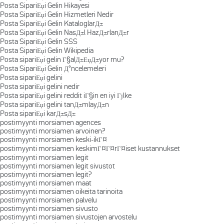
Posta SipariЕџi Gelin Hikayesi
Posta SipariЕџi Gelin Hizmetleri Nedir
Posta SipariЕџi Gelin KataloglarД±
Posta SipariЕџi Gelin NasД±l HazД±rlanД±r
Posta SipariЕџi Gelin SSS
Posta SipariЕџi Gelin Wikipedia
Posta sipariЕџi gelin Г§alД±ЕџД±yor mu?
Posta SipariЕџi Gelin Д°ncelemeleri
Posta sipariЕџi gelini
Posta sipariЕџi gelini nedir
Posta sipariЕџi gelini reddit iГ§in en iyi Гјlke
Posta sipariЕџi gelini tanД±mlayД±n
Posta sipariЕџi karД±sД±
postimyynti morsiamen agences
postimyynti morsiamen arvoinen?
postimyynti morsiamen keski-ikГ¤
postimyynti morsiamen keskimГ¤Г¤rГ¤iset kustannukset
postimyynti morsiamen legit
postimyynti morsiamen legit sivustot
postimyynti morsiamen legit?
postimyynti morsiamen maat
postimyynti morsiamen oikeita tarinoita
postimyynti morsiamen palvelu
postimyynti morsiamen sivusto
postimyynti morsiamen sivustojen arvostelu