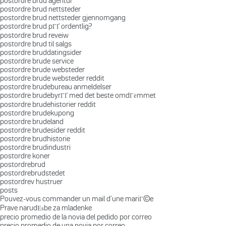
postordre brud agentur
postordre brud nettsteder
postordre brud nettsteder gjennomgang
postordre brud pГҐ ordentlig?
postordre brud reveiw
postordre brud til salgs
postordre bruddatingsider
postordre brude service
postordre brude websteder
postordre brude websteder reddit
postordre brudebureau anmeldelser
postordre brudebyrГҐ med det beste omdГёmmet
postordre brudehistorier reddit
postordre brudekupong
postordre brudeland
postordre brudesider reddit
postordre brudhistorie
postordre brudindustri
postordre koner
postordrebrud
postordrebrudstedet
postordrev hustruer
posts
Pouvez-vous commander un mail d'une mariГ©e
Prave narudЕѕbe za mladenke
precio promedio de la novia del pedido por correo
precio promedio de una novia por correo