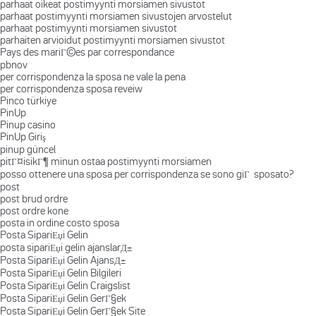
parhaat oikeat postimyynti morsiamen sivustot
parhaat postimyynti morsiamen sivustojen arvostelut
parhaat postimyynti morsiamen sivustot
parhaiten arvioidut postimyynti morsiamen sivustot
Pays des mariГ©es par correspondance
pbnov
per corrispondenza la sposa ne vale la pena
per corrispondenza sposa reveiw
Pinco türkiye
PinUp
Pinup casino
PinUp Giriş
pinup güncel
pitГ¤isikГ¶ minun ostaa postimyynti morsiamen
posso ottenere una sposa per corrispondenza se sono giГ sposato?
post
post brud ordre
post ordre kone
posta in ordine costo sposa
Posta SipariЕџi Gelin
posta sipariЕџi gelin ajanslarД±
Posta SipariЕџi Gelin AjansД±
Posta SipariЕџi Gelin Bilgileri
Posta SipariЕџi Gelin Craigslist
Posta SipariЕџi Gelin GerГ§ek
Posta SipariЕџi Gelin GerГ§ek Site