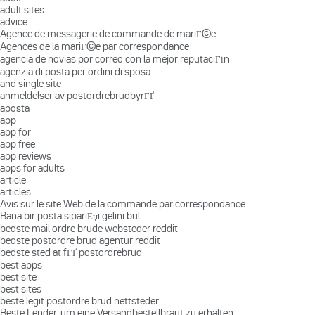
adult sites
advice
Agence de messagerie de commande de mariГ©e
Agences de la mariГ©e par correspondance
agencia de novias por correo con la mejor reputaciГіn
agenzia di posta per ordini di sposa
and single site
anmeldelser av postordrebrudbyrГҐ
aposta
app
app for
app free
app reviews
apps for adults
article
articles
Avis sur le site Web de la commande par correspondance
Bana bir posta sipariЕџi gelini bul
bedste mail ordre brude websteder reddit
bedste postordre brud agentur reddit
bedste sted at fГҐ postordrebrud
best apps
best site
best sites
beste legit postordre brud nettsteder
Beste Lender, um eine Versandbestellbraut zu erhalten