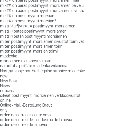
mikГ¤ on paras postimyynti morsiamen maa
mikГ¤ on paras postimyynti morsiamen palvelu
mikГ¤ on paras postimyynti morsiamen sivusto
mikГ¤ on postimyynti morsian
mikГ¤ on postimyynti morsian?
mistГ¤ lГ¶ytГ¤Г¤ postimyynti morsiamen
mistГ¤ ostaa postimyynti morsiamen
mistГ¤ ostan postimyynti morsiamen
miten postimyynti morsiamen sivustot toimivat
miten postimyynti morsiamen toimii
miten postimyynti morsian toimii
mladenka
morsiamen tilauspostivirasto
narudЕѕba poЕЎte mladenka wikipedia
NaruДЌivanje poЕЎte Legalne stranice mladenke
new
New Post
News
noticias
oikeat postimyynti morsiamen verkkosivustot
online
Online -Mail -Bestellung Braut
only
orden de correo caliente novia
orden de correo de la industria de la novia
orden de correo de la novia