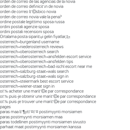
orden de correo de las agencias de la novia
orden de correo definiciГіn de novia
orden de correo lГ©sbico novia
orden de correo novia vale la pena?
ordine postale legittimo sposa russa
ordini postali agenzie sposa
ordini postali recensioni sposa
Ortalama posta sipariЕџi gelin fiyatlarД±
osterreich+burgenland username
osterreich+niederosterreich reviews
osterreich+oberosterreich search
osterreich+oberosterreich+ansfelden escort service
osterreich+oberosterreich+ansfelden tips
osterreich+oberosterreich+bad-ischl escort near me
osterreich+salzburg-staat+wals search
osterreich+salzburg-staat+wals sign in
osterreich+steiermark best escort service
osterreich+wiener-staat sign in
oГ№ acheter une mariГ©e par correspondance
oГ№ puis-je obtenir une mariГ©e par correspondance
oГ№ puis-je trouver une mariГ©e par correspondance
pages
paras maa lГ¶ytГ¤Г¤ postimyynti morsiamen
paras postimyynti morsiamen maa
paras todellinen postimyynti morsiamen sivusto
parhaat maat postimyynti morsiamen kanssa