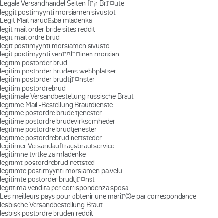
Legale Versandhandel Seiten fГјr BrГ¤ute
leggit postimyynti morsiamen sivustot
Legit Mail narudЕѕba mladenka
legit mail order bride sites reddit
legit mail ordre brud
legit postimyynti morsiamen sivusto
legit postimyynti venГ¤lГ¤inen morsian
legitim postorder brud
legitim postorder brudens webbplatser
legitim postorder brudtjГ¤nster
legitim postordrebrud
legitimale Versandbestellung russische Braut
legitime Mail -Bestellung Brautdienste
legitime postordre brude tjenester
legitime postordre brudevirksomheder
legitime postordre brudtjenester
legitime postordrebrud nettsteder
legitimer Versandauftragsbrautservice
legitimne tvrtke za mladenke
legitimt postordrebrud nettsted
legitimte postimyynti morsiamen palvelu
legitimte postorder brudtjГ¤nst
legittima vendita per corrispondenza sposa
Les meilleurs pays pour obtenir une mariГ©e par correspondance
lesbische Versandbestellung Braut
lesbisk postordre bruden reddit