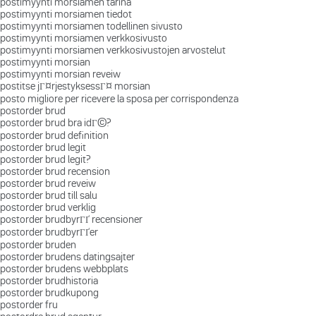
postimyynti morsiamen tarina
postimyynti morsiamen tiedot
postimyynti morsiamen todellinen sivusto
postimyynti morsiamen verkkosivusto
postimyynti morsiamen verkkosivustojen arvostelut
postimyynti morsian
postimyynti morsian reveiw
postitse jГ¤rjestyksessГ¤ morsian
posto migliore per ricevere la sposa per corrispondenza
postorder brud
postorder brud bra idГ©?
postorder brud definition
postorder brud legit
postorder brud legit?
postorder brud recension
postorder brud reveiw
postorder brud till salu
postorder brud verklig
postorder brudbyrГҐ recensioner
postorder brudbyrГҐer
postorder bruden
postorder brudens datingsajter
postorder brudens webbplats
postorder brudhistoria
postorder brudkupong
postorder fru