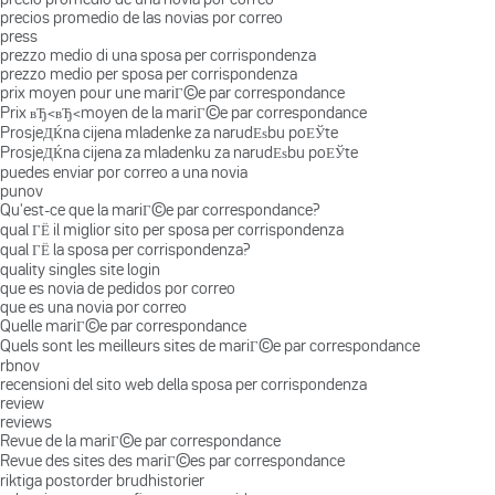
precios promedio de las novias por correo
press
prezzo medio di una sposa per corrispondenza
prezzo medio per sposa per corrispondenza
prix moyen pour une mariГ©e par correspondance
Prix вЂ‹вЂ‹moyen de la mariГ©e par correspondance
ProsjeДЌna cijena mladenke za narudЕѕbu poЕЎte
ProsjeДЌna cijena za mladenku za narudЕѕbu poЕЎte
puedes enviar por correo a una novia
punov
Qu'est-ce que la mariГ©e par correspondance?
qual ГЁ il miglior sito per sposa per corrispondenza
qual ГЁ la sposa per corrispondenza?
quality singles site login
que es novia de pedidos por correo
que es una novia por correo
Quelle mariГ©e par correspondance
Quels sont les meilleurs sites de mariГ©e par correspondance
rbnov
recensioni del sito web della sposa per corrispondenza
review
reviews
Revue de la mariГ©e par correspondance
Revue des sites des mariГ©es par correspondance
riktiga postorder brudhistorier