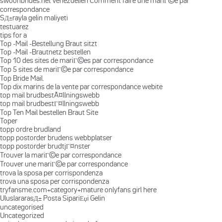
swoonbrides.net venezuelien Comment faire une mariГ©e par
correspondance
SД±rayla gelin maliyeti
testuarez
tips for a
Top -Mail -Bestellung Braut sitzt
Top -Mail -Brautnetz bestellen
Top 10 des sites de mariГ©es par correspondance
Top 5 sites de mariГ©e par correspondance
Top Bride Mail.
Top dix marins de la vente par correspondance webite
top mail brudbestÃ¤llningswebb
top mail brudbestГ¤llningswebb
Top Ten Mail bestellen Braut Site
Toper
topp ordre brudland
topp postorder brudens webbplatser
topp postorder brudtjГ¤nster
Trouver la mariГ©e par correspondance
Trouver une mariГ©e par correspondance
trova la sposa per corrispondenza
trova una sposa per corrispondenza
tryfansme.com+category+mature onlyfans girl here
UluslararasД± Posta SipariЕџi Gelin
uncategorised
Uncategorized