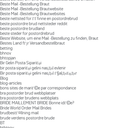
Beste Mail -Bestellung Braut
Beste Mail -Bestellung Brautwebsite
Beste Mail -Bestellung Brautwebsites
beste nettsted for ГҐ finne en postordrebrud
beste postordre brud nettsteder reddit
beste postordre brudland
beste steder for postordrebrud
Beste Website, um eine Mail -Bestellung zu finden, Braut
Bestes Land fГјr Versandbestellbraut
betting
bhnov
bhtopjan
Bir Gelin Posta SipariЕџi
bir posta sipariЕџi gelini nasД±l evlenir
Bir posta sipariЕџi gelini nasД±l Г§alД±ЕџД±r
Blog
blog-articles
bons sites de mariГ©e par correspondance
bra postorder brud webbplatser
bra postorder brudens webbplats
BRIDE MAILLEMENT BRIDE Bonne idГ©e?
Bride World Order Mail Brides
brudbestГ¤llning mail
brude verdens postordre brude
BT
btbtnov