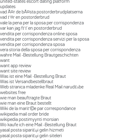
united-states escort dating platform
updates
vad Ã¤r de bÃ¤sta postorderbrudplatserna
vad Г¤r en postorderbrud
vale la pena per la sposa per corrispondenza
var kan jag fГҐ en postorderbrud
vendita per corrispondenza online sposa
vendita per corrispondenza servizi per la sposa
vendita per corrispondenza sposa
vera storia della sposa per corrispondenza
wahre Mail -Bestellung Brautgeschichten
want
want app review
want site review
Was ist eine Mail -Bestellung Braut
Was ist Versandbestellbraut
Web stranica mladenke Real Mail narudЕѕbe
websites free
wie man beauftragte Braut
wie man eine Braut bestellt
Wiki de la mariГ©e par correspondance
wikipedia mail order bride
wikipedia postimyynti morsian
Wo kaufe ich eine Mail -Bestellung Braut
yasal posta sipariЕџi gelin hizmeti
yasal posta sipariЕџi gelin siteleri