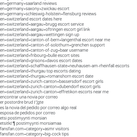
en+germany+saarland reviews
en+germany+saxony+zwickau escort
en+germany+schleswig-holstein+flensburg reviews
en+switzerland escort dates here
en+switzerland+aargau+brugg escort service
en+switzerland+aargau+oftringen escort girl link
en+switzerland+aargau+wettingen sign up
en+switzerland+canton-of-bern+langenthal escort near me
en+switzerland+canton-of-solothurn+grenchen support
en+switzerland+canton-of-zug+baar username
en+switzerland+fribourg+bulle escort sites
en+switzerland+grisons+davos escort dates
en+switzerland+schaffhausen-state+neuhausen-am-rheinfall escorts
en+switzerland+thurgau top escorts dating
en+switzerland+thurgau+romanshorn escort date
en+switzerland+zurich-canton+bassersdorf escort girls
en+switzerland+zurich-canton+dubendorf escort girls
en+switzerland+zurich-canton+effretikon escorts near me
encontrar una novia por correo
er postordre brud Г¦gte
es la novia del pedido por correo algo real
esposa de pedidos por correo
etsi postimyynti morsian
etsitkГ¶ postimyynti morsiamaa
fansfan.com+category+asmr visitors
fansfan.com+category+big-cock tips