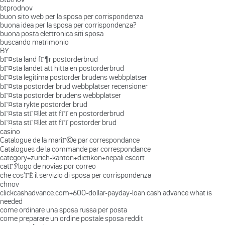
btprodnov
buon sito web per la sposa per corrispondenza
buona idea per la sposa per corrispondenza?
buona posta elettronica siti sposa
buscando matrimonio
BY
bГ¤sta land fГ¶r postorderbrud
bГ¤sta landet att hitta en postorderbrud
bГ¤sta legitima postorder brudens webbplatser
bГ¤sta postorder brud webbplatser recensioner
bГ¤sta postorder brudens webbplatser
bГ¤sta rykte postorder brud
bГ¤sta stГ¤llet att fГҐ en postorderbrud
bГ¤sta stГ¤llet att fГҐ postorder brud
casino
Catalogue de la mariГ©e par correspondance
Catalogues de la commande par correspondance
category+zurich-kanton+dietikon+nepali escort
catГЎlogo de novias por correo
che cos'ГЁ il servizio di sposa per corrispondenza
chnov
clickcashadvance.com+600-dollar-payday-loan cash advance what is
needed
come ordinare una sposa russa per posta
come preparare un ordine postale sposa reddit