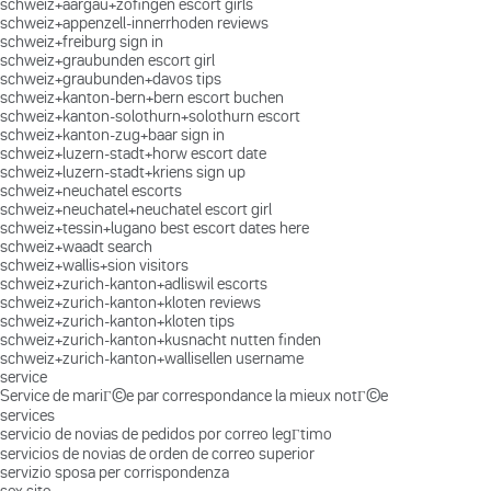
schweiz+aargau+zofingen escort girls
schweiz+appenzell-innerrhoden reviews
schweiz+freiburg sign in
schweiz+graubunden escort girl
schweiz+graubunden+davos tips
schweiz+kanton-bern+bern escort buchen
schweiz+kanton-solothurn+solothurn escort
schweiz+kanton-zug+baar sign in
schweiz+luzern-stadt+horw escort date
schweiz+luzern-stadt+kriens sign up
schweiz+neuchatel escorts
schweiz+neuchatel+neuchatel escort girl
schweiz+tessin+lugano best escort dates here
schweiz+waadt search
schweiz+wallis+sion visitors
schweiz+zurich-kanton+adliswil escorts
schweiz+zurich-kanton+kloten reviews
schweiz+zurich-kanton+kloten tips
schweiz+zurich-kanton+kusnacht nutten finden
schweiz+zurich-kanton+wallisellen username
service
Service de mariГ©e par correspondance la mieux notГ©e
services
servicio de novias de pedidos por correo legГ­timo
servicios de novias de orden de correo superior
servizio sposa per corrispondenza
sex site