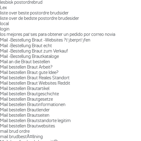
lesbisk postordrebrud
Lex
liste over beste postordre brudsider
liste over de bedste postordre brudesider
local
login
los mejores paГ­ses para obtener un pedido por correo novia
Mail -Bestellung Braut -Websites ?ГјberprГјfen
Mail -Bestellung Braut echt
Mail -Bestellung Braut zum Verkauf
Mail -Bestellung Brautkataloge
Mail an die Braut bestellen
Mail bestellen Braut Arbeit?
Mail bestellen Braut gute Idee?
Mail bestellen Braut Reales Standort
Mail bestellen Braut Websites Reddit
Mail bestellen Brautartikel
Mail bestellen Brautgeschichte
Mail bestellen Brautgesetze
Mail bestellen Brautinformationen
Mail bestellen Brautlender
Mail bestellen Brautseiten
Mail bestellen Brautstandorte legitim
Mail bestellen Brautwebsites
mail brud ordre
mail brudbestÃ¤llning