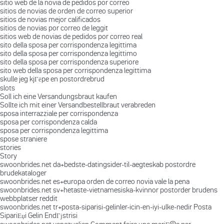
sitio web de la novia de pedidos por correo
sitios de novias de orden de correo superior
sitios de novias mejor calificados
sitios de novias por correo de leggit
sitios web de novias de pedidos por correo real
sito della sposa per corrispondenza legittima
sito della sposa per corrispondenza legittimo
sito della sposa per corrispondenza superiore
sito web della sposa per corrispondenza legittima
skulle jeg kjГёpe en postordrebrud
slots
Soll ich eine Versandungsbraut kaufen
Sollte ich mit einer Versandbestellbraut verabreden
sposa interrazziale per corrispondenza
sposa per corrispondenza calda
sposa per corrispondenza legittima
spose straniere
stories
Story
swoonbrides.net da+bedste-datingsider-til-aegteskab postordre
brudekataloger
swoonbrides.net es+europa orden de correo novia vale la pena
swoonbrides.net sv+hetaste-vietnamesiska-kvinnor postorder brudens
webbplatser reddit
swoonbrides.net tr+posta-siparisi-gelinler-icin-en-iyi-ulke-nedir Posta
SipariЕџi Gelin EndГјstrisi