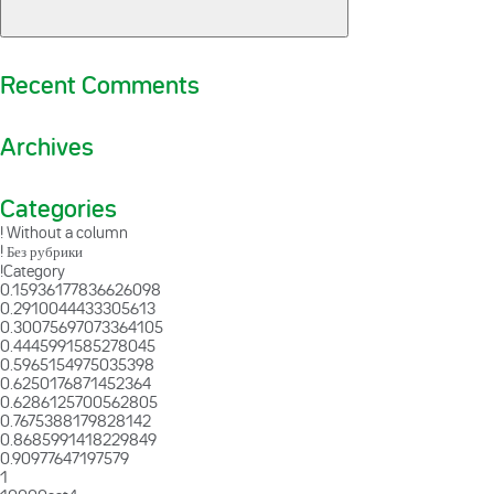
Recent Comments
Archives
Categories
! Without a column
! Без рубрики
!Category
0.15936177836626098
0.2910044433305613
0.30075697073364105
0.4445991585278045
0.5965154975035398
0.6250176871452364
0.6286125700562805
0.7675388179828142
0.8685991418229849
0.90977647197579
1