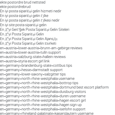
ekte postordre brud nettsted
ekte postordrebrud
En iyi posta sipariЕџi gelin hizmeti nedir
En iyi posta sipariЕџi gelin Гјlke
En iyi posta sipariЕџi gelin Гјlkesi nedir
En iyi site posta sipariЕџi gelin
En Д°yi GerГ§ek Posta SipariЕџi Gelin Siteleri
En Д°yi Posta SipariЕџi Gelin
En Д°yi Posta SipariЕџi Gelin AjansД±
En Д°yi Posta SipariЕџi Gelin Ећirketi
en+austria+lower-austria+brunn-am-gebirge reviews
en+austria+lower-austria+tulln support
en+austria+salzburg-state+hallein reviews
en+austria+styria escort girl link
en+germany+brandenburg-state+cottbus tips
en+germany+hesse+darmstadt support
en+germany+lower-saxony+salzgitter tips
en+germany+north-rhine-westphalia username
en+germany+north-rhine-westphalia+bottrop tips
en+germany+north-rhine-westphalia+dortmund best escort platform
en+germany+north-rhine-westphalia+duisburg visitors
en+germany+north-rhine-westphalia+duren username
en+germany+north-rhine-westphalia+hagen escort girl
en+germany+north-rhine-westphalia+hagen sign up
en+germany+north-rhine-westphalia+iserlohn support
en+germany+rhineland-palatinate+kaiserslautern username