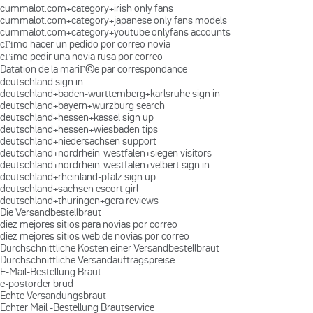
cummalot.com+category+irish only fans
cummalot.com+category+japanese only fans models
cummalot.com+category+youtube onlyfans accounts
cГіmo hacer un pedido por correo novia
cГіmo pedir una novia rusa por correo
Datation de la mariГ©e par correspondance
deutschland sign in
deutschland+baden-wurttemberg+karlsruhe sign in
deutschland+bayern+wurzburg search
deutschland+hessen+kassel sign up
deutschland+hessen+wiesbaden tips
deutschland+niedersachsen support
deutschland+nordrhein-westfalen+siegen visitors
deutschland+nordrhein-westfalen+velbert sign in
deutschland+rheinland-pfalz sign up
deutschland+sachsen escort girl
deutschland+thuringen+gera reviews
Die Versandbestellbraut
diez mejores sitios para novias por correo
diez mejores sitios web de novias por correo
Durchschnittliche Kosten einer Versandbestellbraut
Durchschnittliche Versandauftragspreise
E-Mail-Bestellung Braut
e-postorder brud
Echte Versandungsbraut
Echter Mail -Bestellung Brautservice