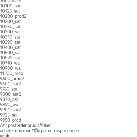
10000sat4
10100_sat
10125_sat
10200_prod2
10200_sat
10250_sat
10300_sat
10310_sat
10390_sat
10400_sat
10500_sat
10525_sat
10710_wa
10900_wa
11200_prod
9600_prod2
9600_sat2
9760_sat
9800_sat2
9870_sat
9890_wa
9900_sat2
9925_sat
9950_prod
Ã¤r postorder brud sÃ¤ker
acheter une mariГ©e par correspondance
adult