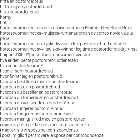
hitta en postorderbrud
hitta mig en postorderbrud
hitta postorder brud
horny
hot
hottestwomen.net de+belarussische-frauen Mail auf Bestellung Braut
hottestwomen.net es+mujeres-rumanas orden de correo novia vale la
pena
hottestwomen.net no+tyske-kvinner ekte postordre brud nettsted
hottestwomen.net sv+litauiska-kvinnor legitimte postorder brudtjГ¤nst
huippusГ¤hkГ¶postitilaus morsiamen sivustot.
hva er den beste postordrebrudtjenesten
hva er postordrebrud?
hvad er som postordrebrud
hvor finner jeg en postordrebrud
hvordan bestille en russisk postordrebrud
hvordan date en postordrebrud
hvordan du bestiller en postordrebrud
hvordan du forbereder en postordrebrud
hvordan du kan sende en brud pГҐ mail
hvordan fungerer postordre brud
hvordan fungerer postordrebrudesider
hvordan man gГҐr ud med en postordrebrud
i migliori posti per la sposa per corrispondenza
i migliori siti di sposa per corrispondenza
i posti migliori per trovare la sposa per corrispondenza