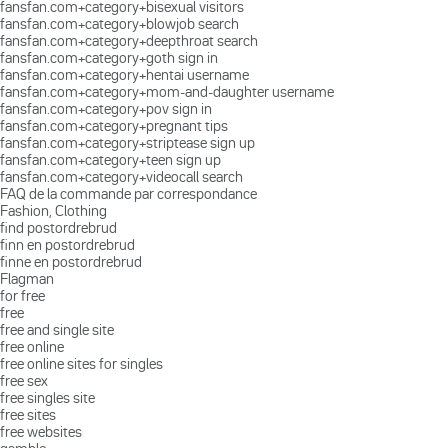
fansfan.com+category+bisexual visitors
fansfan.com+category+blowjob search
fansfan.com+category+deepthroat search
fansfan.com+category+goth sign in
fansfan.com+category+hentai username
fansfan.com+category+mom-and-daughter username
fansfan.com+category+pov sign in
fansfan.com+category+pregnant tips
fansfan.com+category+striptease sign up
fansfan.com+category+teen sign up
fansfan.com+category+videocall search
FAQ de la commande par correspondance
Fashion, Clothing
find postordrebrud
finn en postordrebrud
finne en postordrebrud
Flagman
for free
free
free and single site
free online
free online sites for singles
free sex
free singles site
free sites
free websites