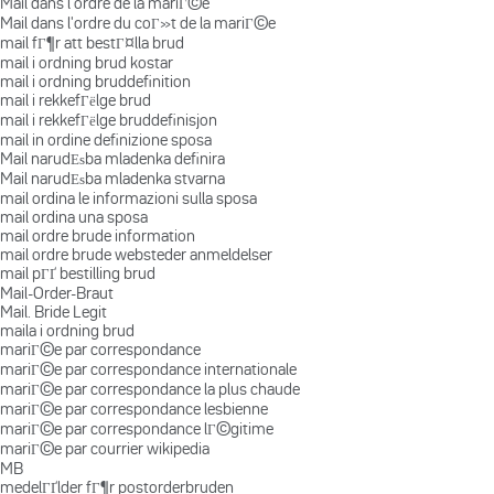
Mail dans l'ordre de la mariГ©e
Mail dans l'ordre du coГ»t de la mariГ©e
mail fГ¶r att bestГ¤lla brud
mail i ordning brud kostar
mail i ordning bruddefinition
mail i rekkefГёlge brud
mail i rekkefГёlge bruddefinisjon
mail in ordine definizione sposa
Mail narudЕѕba mladenka definira
Mail narudЕѕba mladenka stvarna
mail ordina le informazioni sulla sposa
mail ordina una sposa
mail ordre brude information
mail ordre brude websteder anmeldelser
mail pГҐ bestilling brud
Mail-Order-Braut
Mail. Bride Legit
maila i ordning brud
mariГ©e par correspondance
mariГ©e par correspondance internationale
mariГ©e par correspondance la plus chaude
mariГ©e par correspondance lesbienne
mariГ©e par correspondance lГ©gitime
mariГ©e par courrier wikipedia
MB
medelГҐlder fГ¶r postorderbruden