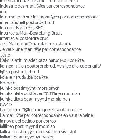
in cerca di una sposa per corrispondenza
Industrie des mariГ©es par correspondance
info
Informations sur les mariГ©es par correspondance
internationell postorderbrud
Internet Business, SEO
Interracial Mail -Bestellung Braut
interracial postordre brud
Je li Mail narudЕѕba mladenka stvarna
Je veux une mariГ©e par correspondance
Jetton
Kako izlaziti mladenka za narudЕѕbu poЕЎte
kan jeg fГҐ en postordrebrud, hvis jeg allerede er gift?
kjГёp postordrebrud
koja je narudЕѕba poЕЎte
Kometa
kuinka postimyynti morsiamen
kuinka tilata postia venГ¤lГ¤inen morsian
kuinka tilata postimyynti morsiamen
Kwork
La courrier Г©lectronique en vaut la peine?
La mariГ©e par correspondance en vaut la peine
la novia del pedido por correo
laillinen postimyynti morsian
lailliset postimyynti morsiamen sivustot
lailliset postimyyntiyritykset