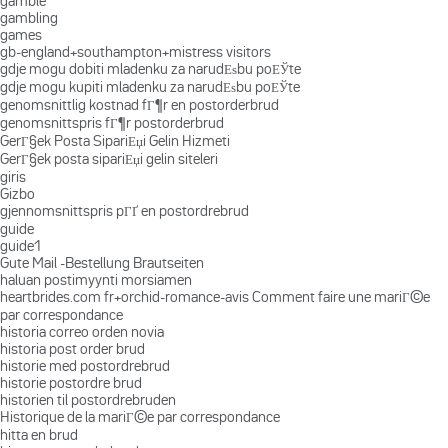
gamble
gambling
games
gb-england+southampton+mistress visitors
gdje mogu dobiti mladenku za narudЕѕbu poЕЎte
gdje mogu kupiti mladenku za narudЕѕbu poЕЎte
genomsnittlig kostnad fГ¶r en postorderbrud
genomsnittspris fГ¶r postorderbrud
GerГ§ek Posta SipariЕџi Gelin Hizmeti
GerГ§ek posta sipariЕџi gelin siteleri
giris
Gizbo
gjennomsnittspris pГҐ en postordrebrud
guide
guide1
Gute Mail -Bestellung Brautseiten
haluan postimyynti morsiamen
heartbrides.com fr+orchid-romance-avis Comment faire une mariГ©e
par correspondance
historia correo orden novia
historia post order brud
historie med postordrebrud
historie postordre brud
historien til postordrebruden
Historique de la mariГ©e par correspondance
hitta en brud