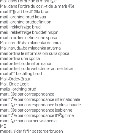
Mail dans l'ordre de la mariГ©e
Mail dans l'ordre du coГ»t de la mariГ©e
mail fГ¶r att bestГ¤lla brud
mail i ordning brud kostar
mail i ordning bruddefinition
mail i rekkefГёlge brud
mail i rekkefГёlge bruddefinisjon
mail in ordine definizione sposa
Mail narudЕѕba mladenka definira
Mail narudЕѕba mladenka stvarna
mail ordina le informazioni sulla sposa
mail ordina una sposa
mail ordre brude information
mail ordre brude websteder anmeldelser
mail pГҐ bestilling brud
Mail-Order-Braut
Mail. Bride Legit
maila i ordning brud
mariГ©e par correspondance
mariГ©e par correspondance internationale
mariГ©e par correspondance la plus chaude
mariГ©e par correspondance lesbienne
mariГ©e par correspondance lГ©gitime
mariГ©e par courrier wikipedia
MB
medelГҐlder fГ¶r postorderbruden