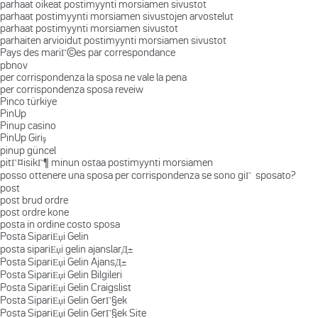
parhaat oikeat postimyynti morsiamen sivustot
parhaat postimyynti morsiamen sivustojen arvostelut
parhaat postimyynti morsiamen sivustot
parhaiten arvioidut postimyynti morsiamen sivustot
Pays des mariГ©es par correspondance
pbnov
per corrispondenza la sposa ne vale la pena
per corrispondenza sposa reveiw
Pinco türkiye
PinUp
Pinup casino
PinUp Giriş
pinup güncel
pitГ¤isikГ¶ minun ostaa postimyynti morsiamen
posso ottenere una sposa per corrispondenza se sono giГ sposato?
post
post brud ordre
post ordre kone
posta in ordine costo sposa
Posta SipariЕџi Gelin
posta sipariЕџi gelin ajanslarД±
Posta SipariЕџi Gelin AjansД±
Posta SipariЕџi Gelin Bilgileri
Posta SipariЕџi Gelin Craigslist
Posta SipariЕџi Gelin GerГ§ek
Posta SipariЕџi Gelin GerГ§ek Site