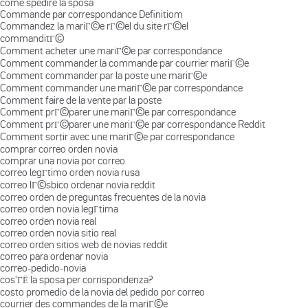
come spedire la sposa
Commande par correspondance Definitiom
Commandez la mariГ©e rГ©el du site rГ©el
commanditГ©
Comment acheter une mariГ©e par correspondance
Comment commander la commande par courrier mariГ©e
Comment commander par la poste une mariГ©e
Comment commander une mariГ©e par correspondance
Comment faire de la vente par la poste
Comment prГ©parer une mariГ©e par correspondance
Comment prГ©parer une mariГ©e par correspondance Reddit
Comment sortir avec une mariГ©e par correspondance
comprar correo orden novia
comprar una novia por correo
correo legГ­timo orden novia rusa
correo lГ©sbico ordenar novia reddit
correo orden de preguntas frecuentes de la novia
correo orden novia legГ­tima
correo orden novia real
correo orden novia sitio real
correo orden sitios web de novias reddit
correo para ordenar novia
correo-pedido-novia
cos'ГЁ la sposa per corrispondenza?
costo promedio de la novia del pedido por correo
courrier des commandes de la mariГ©e