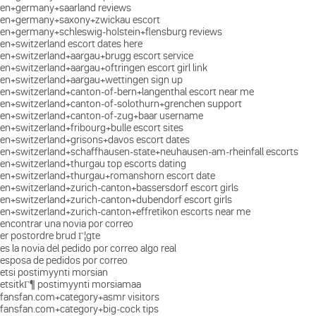
en+germany+saarland reviews
en+germany+saxony+zwickau escort
en+germany+schleswig-holstein+flensburg reviews
en+switzerland escort dates here
en+switzerland+aargau+brugg escort service
en+switzerland+aargau+oftringen escort girl link
en+switzerland+aargau+wettingen sign up
en+switzerland+canton-of-bern+langenthal escort near me
en+switzerland+canton-of-solothurn+grenchen support
en+switzerland+canton-of-zug+baar username
en+switzerland+fribourg+bulle escort sites
en+switzerland+grisons+davos escort dates
en+switzerland+schaffhausen-state+neuhausen-am-rheinfall escorts
en+switzerland+thurgau top escorts dating
en+switzerland+thurgau+romanshorn escort date
en+switzerland+zurich-canton+bassersdorf escort girls
en+switzerland+zurich-canton+dubendorf escort girls
en+switzerland+zurich-canton+effretikon escorts near me
encontrar una novia por correo
er postordre brud Г¦gte
es la novia del pedido por correo algo real
esposa de pedidos por correo
etsi postimyynti morsian
etsitkГ¶ postimyynti morsiamaa
fansfan.com+category+asmr visitors
fansfan.com+category+big-cock tips