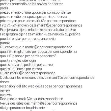
precios promedio de las novias por correo
press
prezzo medio di una sposa per corrispondenza
prezzo medio per sposa per corrispondenza
prix moyen pour une mariГ©e par correspondance
Prix вЂ‹вЂ‹moyen de la mariГ©e par correspondance
ProsjeДЌna cijena mladenke za narudЕѕbu poЕЎte
ProsjeДЌna cijena za mladenku za narudЕѕbu poЕЎte
puedes enviar por correo a una novia
punov
Qu'est-ce que la mariГ©e par correspondance?
qual ГЁ il miglior sito per sposa per corrispondenza
qual ГЁ la sposa per corrispondenza?
quality singles site login
que es novia de pedidos por correo
que es una novia por correo
Quelle mariГ©e par correspondance
Quels sont les meilleurs sites de mariГ©e par correspondance
rbnov
recensioni del sito web della sposa per corrispondenza
review
reviews
Revue de la mariГ©e par correspondance
Revue des sites des mariГ©es par correspondance
riktiga postorder brudhistorier