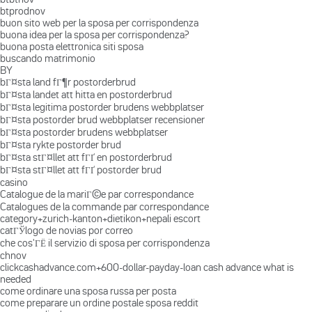
btprodnov
buon sito web per la sposa per corrispondenza
buona idea per la sposa per corrispondenza?
buona posta elettronica siti sposa
buscando matrimonio
BY
bГ¤sta land fГ¶r postorderbrud
bГ¤sta landet att hitta en postorderbrud
bГ¤sta legitima postorder brudens webbplatser
bГ¤sta postorder brud webbplatser recensioner
bГ¤sta postorder brudens webbplatser
bГ¤sta rykte postorder brud
bГ¤sta stГ¤llet att fГҐ en postorderbrud
bГ¤sta stГ¤llet att fГҐ postorder brud
casino
Catalogue de la mariГ©e par correspondance
Catalogues de la commande par correspondance
category+zurich-kanton+dietikon+nepali escort
catГЎlogo de novias por correo
che cos'ГЁ il servizio di sposa per corrispondenza
chnov
clickcashadvance.com+600-dollar-payday-loan cash advance what is
needed
come ordinare una sposa russa per posta
come preparare un ordine postale sposa reddit