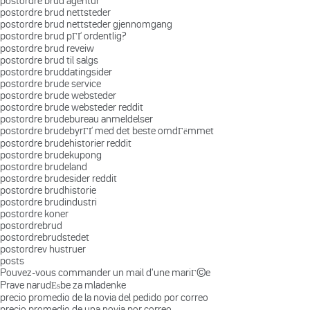
postordre brud agentur
postordre brud nettsteder
postordre brud nettsteder gjennomgang
postordre brud pГҐ ordentlig?
postordre brud reveiw
postordre brud til salgs
postordre bruddatingsider
postordre brude service
postordre brude websteder
postordre brude websteder reddit
postordre brudebureau anmeldelser
postordre brudebyrГҐ med det beste omdГёmmet
postordre brudehistorier reddit
postordre brudekupong
postordre brudeland
postordre brudesider reddit
postordre brudhistorie
postordre brudindustri
postordre koner
postordrebrud
postordrebrudstedet
postordrev hustruer
posts
Pouvez-vous commander un mail d'une mariГ©e
Prave narudЕѕbe za mladenke
precio promedio de la novia del pedido por correo
precio promedio de una novia por correo