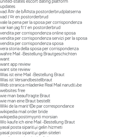
united-states escort dating platform
updates
vad Ã¤r de bÃ¤sta postorderbrudplatserna
vad Г¤r en postorderbrud
vale la pena per la sposa per corrispondenza
var kan jag fГҐ en postorderbrud
vendita per corrispondenza online sposa
vendita per corrispondenza servizi per la sposa
vendita per corrispondenza sposa
vera storia della sposa per corrispondenza
wahre Mail -Bestellung Brautgeschichten
want
want app review
want site review
Was ist eine Mail -Bestellung Braut
Was ist Versandbestellbraut
Web stranica mladenke Real Mail narudЕѕbe
websites free
wie man beauftragte Braut
wie man eine Braut bestellt
Wiki de la mariГ©e par correspondance
wikipedia mail order bride
wikipedia postimyynti morsian
Wo kaufe ich eine Mail -Bestellung Braut
yasal posta sipariЕџi gelin hizmeti
yasal posta sipariЕџi gelin siteleri