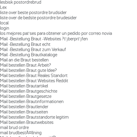
lesbisk postordrebrud
Lex
liste over beste postordre brudsider
liste over de bedste postordre brudesider
local
login
los mejores paГ­ses para obtener un pedido por correo novia
Mail -Bestellung Braut -Websites ?ГјberprГјfen
Mail -Bestellung Braut echt
Mail -Bestellung Braut zum Verkauf
Mail -Bestellung Brautkataloge
Mail an die Braut bestellen
Mail bestellen Braut Arbeit?
Mail bestellen Braut gute Idee?
Mail bestellen Braut Reales Standort
Mail bestellen Braut Websites Reddit
Mail bestellen Brautartikel
Mail bestellen Brautgeschichte
Mail bestellen Brautgesetze
Mail bestellen Brautinformationen
Mail bestellen Brautlender
Mail bestellen Brautseiten
Mail bestellen Brautstandorte legitim
Mail bestellen Brautwebsites
mail brud ordre
mail brudbestÃ¤llning