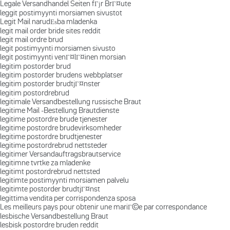
Legale Versandhandel Seiten fГјr BrГ¤ute
leggit postimyynti morsiamen sivustot
Legit Mail narudЕѕba mladenka
legit mail order bride sites reddit
legit mail ordre brud
legit postimyynti morsiamen sivusto
legit postimyynti venГ¤lГ¤inen morsian
legitim postorder brud
legitim postorder brudens webbplatser
legitim postorder brudtjГ¤nster
legitim postordrebrud
legitimale Versandbestellung russische Braut
legitime Mail -Bestellung Brautdienste
legitime postordre brude tjenester
legitime postordre brudevirksomheder
legitime postordre brudtjenester
legitime postordrebrud nettsteder
legitimer Versandauftragsbrautservice
legitimne tvrtke za mladenke
legitimt postordrebrud nettsted
legitimte postimyynti morsiamen palvelu
legitimte postorder brudtjГ¤nst
legittima vendita per corrispondenza sposa
Les meilleurs pays pour obtenir une mariГ©e par correspondance
lesbische Versandbestellung Braut
lesbisk postordre bruden reddit