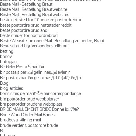
Beste Mail -Bestellung Braut
Beste Mail -Bestellung Brautwebsite
Beste Mail -Bestellung Brautwebsites
beste nettsted for ГҐ finne en postordrebrud
beste postordre brud nettsteder reddit
beste postordre brudland
beste steder for postordrebrud
Beste Website, um eine Mail -Bestellung zu finden, Braut
Bestes Land fГјr Versandbestellbraut
betting
bhnov
bhtopjan
Bir Gelin Posta SipariЕџi
bir posta sipariЕџi gelini nasД±l evlenir
Bir posta sipariЕџi gelini nasД±l Г§alД±ЕџД±r
Blog
blog-articles
bons sites de mariГ©e par correspondance
bra postorder brud webbplatser
bra postorder brudens webbplats
BRIDE MAILLEMENT BRIDE Bonne idГ©e?
Bride World Order Mail Brides
brudbestГ¤llning mail
brude verdens postordre brude
BT
btbtnov