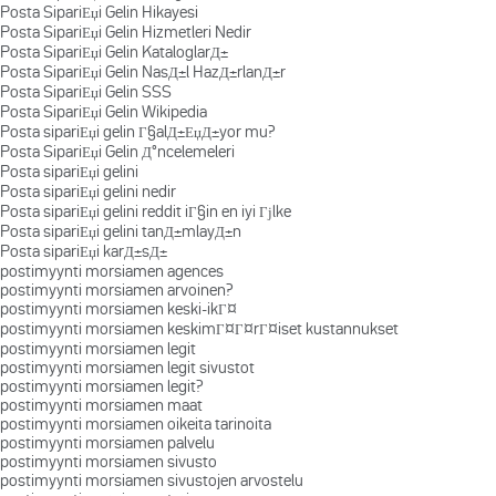
Posta SipariЕџi Gelin Hikayesi
Posta SipariЕџi Gelin Hizmetleri Nedir
Posta SipariЕџi Gelin KataloglarД±
Posta SipariЕџi Gelin NasД±l HazД±rlanД±r
Posta SipariЕџi Gelin SSS
Posta SipariЕџi Gelin Wikipedia
Posta sipariЕџi gelin Г§alД±ЕџД±yor mu?
Posta SipariЕџi Gelin Д°ncelemeleri
Posta sipariЕџi gelini
Posta sipariЕџi gelini nedir
Posta sipariЕџi gelini reddit iГ§in en iyi Гјlke
Posta sipariЕџi gelini tanД±mlayД±n
Posta sipariЕџi karД±sД±
postimyynti morsiamen agences
postimyynti morsiamen arvoinen?
postimyynti morsiamen keski-ikГ¤
postimyynti morsiamen keskimГ¤Г¤rГ¤iset kustannukset
postimyynti morsiamen legit
postimyynti morsiamen legit sivustot
postimyynti morsiamen legit?
postimyynti morsiamen maat
postimyynti morsiamen oikeita tarinoita
postimyynti morsiamen palvelu
postimyynti morsiamen sivusto
postimyynti morsiamen sivustojen arvostelu