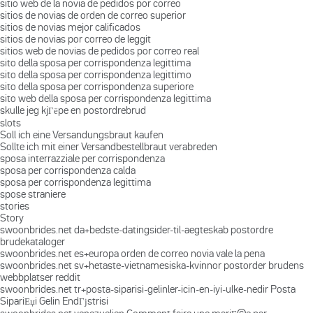
sitio web de la novia de pedidos por correo
sitios de novias de orden de correo superior
sitios de novias mejor calificados
sitios de novias por correo de leggit
sitios web de novias de pedidos por correo real
sito della sposa per corrispondenza legittima
sito della sposa per corrispondenza legittimo
sito della sposa per corrispondenza superiore
sito web della sposa per corrispondenza legittima
skulle jeg kjГёpe en postordrebrud
slots
Soll ich eine Versandungsbraut kaufen
Sollte ich mit einer Versandbestellbraut verabreden
sposa interrazziale per corrispondenza
sposa per corrispondenza calda
sposa per corrispondenza legittima
spose straniere
stories
Story
swoonbrides.net da+bedste-datingsider-til-aegteskab postordre
brudekataloger
swoonbrides.net es+europa orden de correo novia vale la pena
swoonbrides.net sv+hetaste-vietnamesiska-kvinnor postorder brudens
webbplatser reddit
swoonbrides.net tr+posta-siparisi-gelinler-icin-en-iyi-ulke-nedir Posta
SipariЕџi Gelin EndГјstrisi