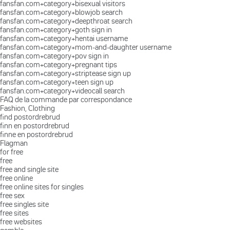
fansfan.com+category+bisexual visitors
fansfan.com+category+blowjob search
fansfan.com+category+deepthroat search
fansfan.com+category+goth sign in
fansfan.com+category+hentai username
fansfan.com+category+mom-and-daughter username
fansfan.com+category+pov sign in
fansfan.com+category+pregnant tips
fansfan.com+category+striptease sign up
fansfan.com+category+teen sign up
fansfan.com+category+videocall search
FAQ de la commande par correspondance
Fashion, Clothing
find postordrebrud
finn en postordrebrud
finne en postordrebrud
Flagman
for free
free
free and single site
free online
free online sites for singles
free sex
free singles site
free sites
free websites