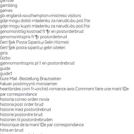
gamble
gambling
games
gb-england+southampton+mistress visitors
gdje mogu dobiti mladenku za narudЕѕbu poЕЎte
gdje mogu kupiti mladenku za narudЕѕbu poЕЎte
genomsnittlig kostnad fГ¶r en postorderbrud
genomsnittspris fГ¶r postorderbrud
GerГ§ek Posta SipariЕџi Gelin Hizmeti
GerГ§ek posta sipariЕџi gelin siteleri
giris
Gizbo
gjennomsnittspris pГҐ en postordrebrud
guide
guide1
Gute Mail -Bestellung Brautseiten
haluan postimyynti morsiamen
heartbrides.com fr+orchid-romance-avis Comment faire une mariГ©e
par correspondance
historia correo orden novia
historia post order brud
historie med postordrebrud
historie postordre brud
historien til postordrebruden
Historique de la mariГ©e par correspondance
hitta en brud