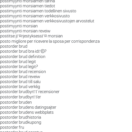
postimyynti morsiamen tarina
postimyynti morsiamen tiedot
postimyynti morsiamen todellinen sivusto
postimyynti morsiamen verkkosivusto
postimyynti morsiamen verkkosivustojen arvostelut
postimyynti morsian
postimyynti morsian reveiw
postitse jГ¤rjestyksessГ¤ morsian
posto migliore per ricevere la sposa per corrispondenza
postorder brud
postorder brud bra idГ©?
postorder brud definition
postorder brud legit
postorder brud legit?
postorder brud recension
postorder brud reveiw
postorder brud till salu
postorder brud verklig
postorder brudbyrГҐ recensioner
postorder brudbyrГҐer
postorder bruden
postorder brudens datingsajter
postorder brudens webbplats
postorder brudhistoria
postorder brudkupong
postorder fru