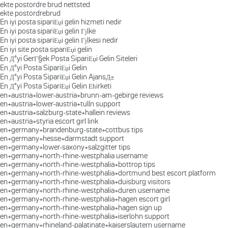
ekte postordre brud nettsted
ekte postordrebrud
En iyi posta sipariЕџi gelin hizmeti nedir
En iyi posta sipariЕџi gelin Гјlke
En iyi posta sipariЕџi gelin Гјlkesi nedir
En iyi site posta sipariЕџi gelin
En Д°yi GerГ§ek Posta SipariЕџi Gelin Siteleri
En Д°yi Posta SipariЕџi Gelin
En Д°yi Posta SipariЕџi Gelin AjansД±
En Д°yi Posta SipariЕџi Gelin Ећirketi
en+austria+lower-austria+brunn-am-gebirge reviews
en+austria+lower-austria+tulln support
en+austria+salzburg-state+hallein reviews
en+austria+styria escort girl link
en+germany+brandenburg-state+cottbus tips
en+germany+hesse+darmstadt support
en+germany+lower-saxony+salzgitter tips
en+germany+north-rhine-westphalia username
en+germany+north-rhine-westphalia+bottrop tips
en+germany+north-rhine-westphalia+dortmund best escort platform
en+germany+north-rhine-westphalia+duisburg visitors
en+germany+north-rhine-westphalia+duren username
en+germany+north-rhine-westphalia+hagen escort girl
en+germany+north-rhine-westphalia+hagen sign up
en+germany+north-rhine-westphalia+iserlohn support
en+germany+rhineland-palatinate+kaiserslautern username