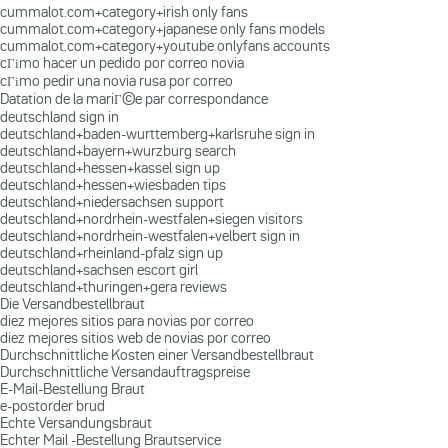
cummalot.com+category+irish only fans
cummalot.com+category+japanese only fans models
cummalot.com+category+youtube onlyfans accounts
cГіmo hacer un pedido por correo novia
cГіmo pedir una novia rusa por correo
Datation de la mariГ©e par correspondance
deutschland sign in
deutschland+baden-wurttemberg+karlsruhe sign in
deutschland+bayern+wurzburg search
deutschland+hessen+kassel sign up
deutschland+hessen+wiesbaden tips
deutschland+niedersachsen support
deutschland+nordrhein-westfalen+siegen visitors
deutschland+nordrhein-westfalen+velbert sign in
deutschland+rheinland-pfalz sign up
deutschland+sachsen escort girl
deutschland+thuringen+gera reviews
Die Versandbestellbraut
diez mejores sitios para novias por correo
diez mejores sitios web de novias por correo
Durchschnittliche Kosten einer Versandbestellbraut
Durchschnittliche Versandauftragspreise
E-Mail-Bestellung Braut
e-postorder brud
Echte Versandungsbraut
Echter Mail -Bestellung Brautservice