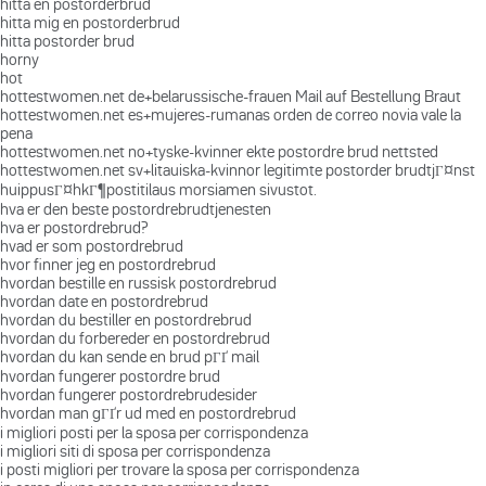
hitta en postorderbrud
hitta mig en postorderbrud
hitta postorder brud
horny
hot
hottestwomen.net de+belarussische-frauen Mail auf Bestellung Braut
hottestwomen.net es+mujeres-rumanas orden de correo novia vale la
pena
hottestwomen.net no+tyske-kvinner ekte postordre brud nettsted
hottestwomen.net sv+litauiska-kvinnor legitimte postorder brudtjГ¤nst
huippusГ¤hkГ¶postitilaus morsiamen sivustot.
hva er den beste postordrebrudtjenesten
hva er postordrebrud?
hvad er som postordrebrud
hvor finner jeg en postordrebrud
hvordan bestille en russisk postordrebrud
hvordan date en postordrebrud
hvordan du bestiller en postordrebrud
hvordan du forbereder en postordrebrud
hvordan du kan sende en brud pГҐ mail
hvordan fungerer postordre brud
hvordan fungerer postordrebrudesider
hvordan man gГҐr ud med en postordrebrud
i migliori posti per la sposa per corrispondenza
i migliori siti di sposa per corrispondenza
i posti migliori per trovare la sposa per corrispondenza