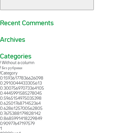
Recent Comments
Archives
Categories
! Without a column
! Без рубрики
!Category
0.15936177836626098
0.2910044433305613
0.30075697073364105
0.4445991585278045
0.5965154975035398
0.6250176871452364
0.6286125700562805
0.7675388179828142
0.8685991418229849
0.90977647197579
1