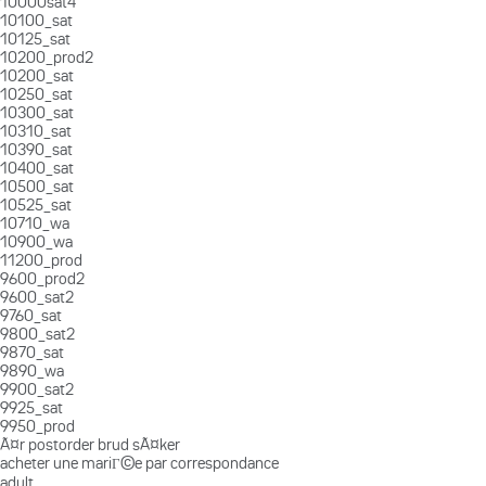
10000sat4
10100_sat
10125_sat
10200_prod2
10200_sat
10250_sat
10300_sat
10310_sat
10390_sat
10400_sat
10500_sat
10525_sat
10710_wa
10900_wa
11200_prod
9600_prod2
9600_sat2
9760_sat
9800_sat2
9870_sat
9890_wa
9900_sat2
9925_sat
9950_prod
Ã¤r postorder brud sÃ¤ker
acheter une mariГ©e par correspondance
adult