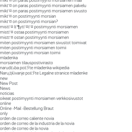
mikГ¤ on paras postimyynti morsiamen maa
mikГ¤ on paras postimyynti morsiamen palvelu
mikГ¤ on paras postimyynti morsiamen sivusto
mikГ¤ on postimyynti morsian
mikГ¤ on postimyynti morsian?
mistГ¤ lГ¶ytГ¤Г¤ postimyynti morsiamen
mistГ¤ ostaa postimyynti morsiamen
mistГ¤ ostan postimyynti morsiamen
miten postimyynti morsiamen sivustot toimivat
miten postimyynti morsiamen toimii
miten postimyynti morsian toimii
mladenka
morsiamen tilauspostivirasto
narudЕѕba poЕЎte mladenka wikipedia
NaruДЌivanje poЕЎte Legalne stranice mladenke
new
New Post
News
noticias
oikeat postimyynti morsiamen verkkosivustot
online
Online -Mail -Bestellung Braut
only
orden de correo caliente novia
orden de correo de la industria de la novia
orden de correo de la novia