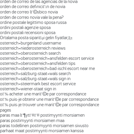
orden de correo de las agencias de la novia
orden de correo definiciГіn de novia
orden de correo lГ©sbico novia
orden de correo novia vale la pena?
ordine postale legittimo sposa russa
ordini postali agenzie sposa
ordini postali recensioni sposa
Ortalama posta sipariЕџi gelin fiyatlarД±
osterreich+burgenland username
osterreich+niederosterreich reviews
osterreich+oberosterreich search
osterreich+oberosterreich+ansfelden escort service
osterreich+oberosterreich+ansfelden tips
osterreich+oberosterreich+bad-ischl escort near me
osterreich+salzburg-staat+wals search
osterreich+salzburg-staat+wals sign in
osterreich+steiermark best escort service
osterreich+wiener-staat sign in
oГ№ acheter une mariГ©e par correspondance
oГ№ puis-je obtenir une mariГ©e par correspondance
oГ№ puis-je trouver une mariГ©e par correspondance
pages
paras maa lГ¶ytГ¤Г¤ postimyynti morsiamen
paras postimyynti morsiamen maa
paras todellinen postimyynti morsiamen sivusto
parhaat maat postimyynti morsiamen kanssa