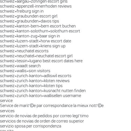
schweiz+aargau+zofingen escort girls
schweiz+appenzell-innerrhoden reviews
schweiz+freiburg sign in
schweiz+graubunden escort girl
schweiz+graubunden+davos tips
schweiz+kanton-bern+bern escort buchen
schweiz+kanton-solothurn+solothurn escort
schweiz+kanton-zug+baar sign in
schweiz+luzern-stadt+horw escort date
schweiz+luzern-stadt+kriens sign up
schweiz+neuchatel escorts
schweiz+neuchatel+neuchatel escort girl
schweiz+tessin+lugano best escort dates here
schweiz+waadt search
schweiz+wallis+sion visitors
schweiz+zurich-kanton+adliswil escorts
schweiz+zurich-kanton+kloten reviews
schweiz+zurich-kanton+kloten tips
schweiz+zurich-kanton+kusnacht nutten finden
schweiz+zurich-kanton+wallisellen username
service
Service de mariГ©e par correspondance la mieux notГ©e
services
servicio de novias de pedidos por correo legГ­timo
servicios de novias de orden de correo superior
servizio sposa per corrispondenza
sex site