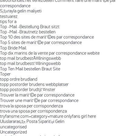
swoonbrides.net venezuelien Comment faire une mariГ©e par
correspondance
SД±rayla gelin maliyeti
testuarez
tips for a
Top -Mail -Bestellung Braut sitzt
Top -Mail -Brautnetz bestellen
Top 10 des sites de mariГ©es par correspondance
Top 5 sites de mariГ©e par correspondance
Top Bride Mail.
Top dix marins de la vente par correspondance webite
top mail brudbestÃ¤llningswebb
top mail brudbestГ¤llningswebb
Top Ten Mail bestellen Braut Site
Toper
topp ordre brudland
topp postorder brudens webbplatser
topp postorder brudtjГ¤nster
Trouver la mariГ©e par correspondance
Trouver une mariГ©e par correspondance
trova la sposa per corrispondenza
trova una sposa per corrispondenza
tryfansme.com+category+mature onlyfans girl here
UluslararasД± Posta SipariЕџi Gelin
uncategorised
Uncategorized