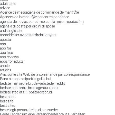
adult sites
advice
Agence de messagerie de commande de mariГ©e
Agences de la mariГ©e par correspondance
agencia de novias por correo con la mejor reputaciГіn
agenzia di posta per ordini di sposa
and single site
anmeldelser av postordrebrudbyrГҐ
aposta
app
app for
app free
app reviews
apps for adults
article
articles
Avis sur le site Web de la commande par correspondance
Bana bir posta sipariЕџi gelini bul
bedste mail ordre brude websteder reddit
bedste postordre brud agentur reddit
bedste sted at fГҐ postordrebrud
best apps
best site
best sites
beste legit postordre brud nettsteder
Beste Lender, um eine Versandbestellbraut zu erhalten