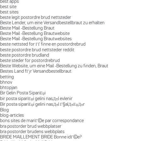
best apps
best site
best sites
beste legit postordre brud nettsteder
Beste Lender, um eine Versandbestellbraut zu erhalten
Beste Mail -Bestellung Braut
Beste Mail -Bestellung Brautwebsite
Beste Mail -Bestellung Brautwebsites
beste nettsted for ГҐ finne en postordrebrud
beste postordre brud nettsteder reddit
beste postordre brudland
beste steder for postordrebrud
Beste Website, um eine Mail -Bestellung zu finden, Braut
Bestes Land fГјr Versandbestellbraut
betting
bhnov
bhtopjan
Bir Gelin Posta SipariЕџi
bir posta sipariЕџi gelini nasД±l evlenir
Bir posta sipariЕџi gelini nasД±l Г§alД±ЕџД±r
Blog
blog-articles
bons sites de mariГ©e par correspondance
bra postorder brud webbplatser
bra postorder brudens webbplats
BRIDE MAILLEMENT BRIDE Bonne idГ©e?