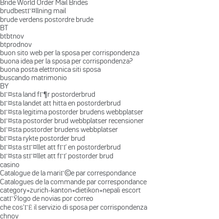
Bride World Order Mail Brides
brudbestГ¤llning mail
brude verdens postordre brude
BT
btbtnov
btprodnov
buon sito web per la sposa per corrispondenza
buona idea per la sposa per corrispondenza?
buona posta elettronica siti sposa
buscando matrimonio
BY
bГ¤sta land fГ¶r postorderbrud
bГ¤sta landet att hitta en postorderbrud
bГ¤sta legitima postorder brudens webbplatser
bГ¤sta postorder brud webbplatser recensioner
bГ¤sta postorder brudens webbplatser
bГ¤sta rykte postorder brud
bГ¤sta stГ¤llet att fГҐ en postorderbrud
bГ¤sta stГ¤llet att fГҐ postorder brud
casino
Catalogue de la mariГ©e par correspondance
Catalogues de la commande par correspondance
category+zurich-kanton+dietikon+nepali escort
catГЎlogo de novias por correo
che cos'ГЁ il servizio di sposa per corrispondenza
chnov