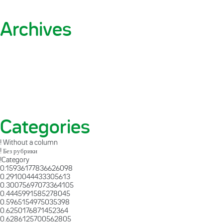
Archives
Categories
! Without a column
! Без рубрики
!Category
0.15936177836626098
0.2910044433305613
0.30075697073364105
0.4445991585278045
0.5965154975035398
0.6250176871452364
0.6286125700562805