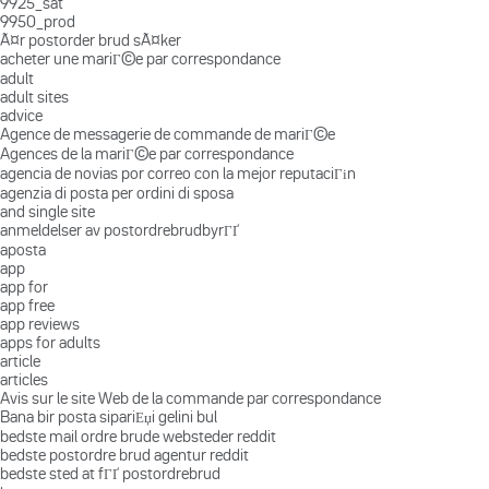
9925_sat
9950_prod
Ã¤r postorder brud sÃ¤ker
acheter une mariГ©e par correspondance
adult
adult sites
advice
Agence de messagerie de commande de mariГ©e
Agences de la mariГ©e par correspondance
agencia de novias por correo con la mejor reputaciГіn
agenzia di posta per ordini di sposa
and single site
anmeldelser av postordrebrudbyrГҐ
aposta
app
app for
app free
app reviews
apps for adults
article
articles
Avis sur le site Web de la commande par correspondance
Bana bir posta sipariЕџi gelini bul
bedste mail ordre brude websteder reddit
bedste postordre brud agentur reddit
bedste sted at fГҐ postordrebrud