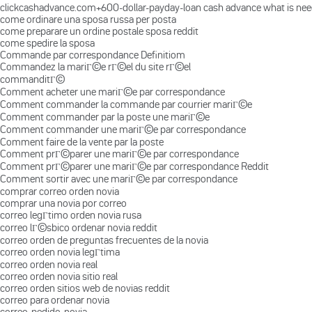
clickcashadvance.com+600-dollar-payday-loan cash advance what is ne
come ordinare una sposa russa per posta
come preparare un ordine postale sposa reddit
come spedire la sposa
Commande par correspondance Definitiom
Commandez la mariГ©e rГ©el du site rГ©el
commanditГ©
Comment acheter une mariГ©e par correspondance
Comment commander la commande par courrier mariГ©e
Comment commander par la poste une mariГ©e
Comment commander une mariГ©e par correspondance
Comment faire de la vente par la poste
Comment prГ©parer une mariГ©e par correspondance
Comment prГ©parer une mariГ©e par correspondance Reddit
Comment sortir avec une mariГ©e par correspondance
comprar correo orden novia
comprar una novia por correo
correo legГ­timo orden novia rusa
correo lГ©sbico ordenar novia reddit
correo orden de preguntas frecuentes de la novia
correo orden novia legГ­tima
correo orden novia real
correo orden novia sitio real
correo orden sitios web de novias reddit
correo para ordenar novia
correo-pedido-novia