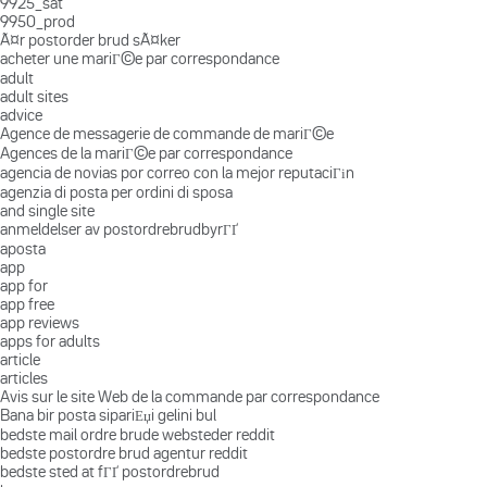
9925_sat
9950_prod
Ã¤r postorder brud sÃ¤ker
acheter une mariГ©e par correspondance
adult
adult sites
advice
Agence de messagerie de commande de mariГ©e
Agences de la mariГ©e par correspondance
agencia de novias por correo con la mejor reputaciГіn
agenzia di posta per ordini di sposa
and single site
anmeldelser av postordrebrudbyrГҐ
aposta
app
app for
app free
app reviews
apps for adults
article
articles
Avis sur le site Web de la commande par correspondance
Bana bir posta sipariЕџi gelini bul
bedste mail ordre brude websteder reddit
bedste postordre brud agentur reddit
bedste sted at fГҐ postordrebrud