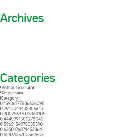
Archives
Categories
! Without a column
! Без рубрики
!Category
0.15936177836626098
0.2910044433305613
0.30075697073364105
0.4445991585278045
0.5965154975035398
0.6250176871452364
0.6286125700562805