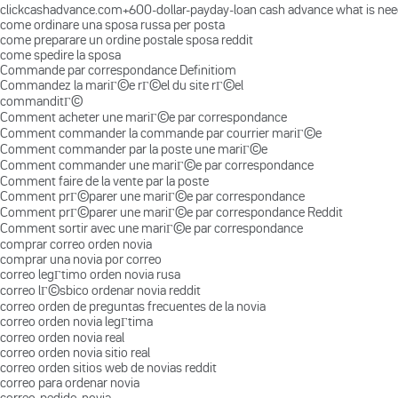
clickcashadvance.com+600-dollar-payday-loan cash advance what is ne
come ordinare una sposa russa per posta
come preparare un ordine postale sposa reddit
come spedire la sposa
Commande par correspondance Definitiom
Commandez la mariГ©e rГ©el du site rГ©el
commanditГ©
Comment acheter une mariГ©e par correspondance
Comment commander la commande par courrier mariГ©e
Comment commander par la poste une mariГ©e
Comment commander une mariГ©e par correspondance
Comment faire de la vente par la poste
Comment prГ©parer une mariГ©e par correspondance
Comment prГ©parer une mariГ©e par correspondance Reddit
Comment sortir avec une mariГ©e par correspondance
comprar correo orden novia
comprar una novia por correo
correo legГ­timo orden novia rusa
correo lГ©sbico ordenar novia reddit
correo orden de preguntas frecuentes de la novia
correo orden novia legГ­tima
correo orden novia real
correo orden novia sitio real
correo orden sitios web de novias reddit
correo para ordenar novia
correo-pedido-novia