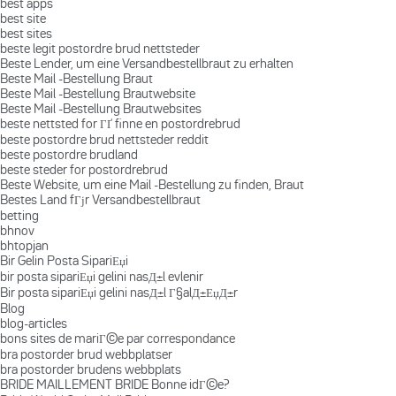
best apps
best site
best sites
beste legit postordre brud nettsteder
Beste Lender, um eine Versandbestellbraut zu erhalten
Beste Mail -Bestellung Braut
Beste Mail -Bestellung Brautwebsite
Beste Mail -Bestellung Brautwebsites
beste nettsted for ГҐ finne en postordrebrud
beste postordre brud nettsteder reddit
beste postordre brudland
beste steder for postordrebrud
Beste Website, um eine Mail -Bestellung zu finden, Braut
Bestes Land fГјr Versandbestellbraut
betting
bhnov
bhtopjan
Bir Gelin Posta SipariЕџi
bir posta sipariЕџi gelini nasД±l evlenir
Bir posta sipariЕџi gelini nasД±l Г§alД±ЕџД±r
Blog
blog-articles
bons sites de mariГ©e par correspondance
bra postorder brud webbplatser
bra postorder brudens webbplats
BRIDE MAILLEMENT BRIDE Bonne idГ©e?