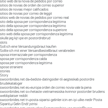
sitio web de la novia de pedidos por correo
sitios de novias de orden de correo superior
sitios de novias mejor calificados
sitios de novias por correo de leggit
sitios web de novias de pedidos por correo real
sito della sposa per corrispondenza legittima
sito della sposa per corrispondenza legittimo
sito della sposa per corrispondenza superiore
sito web della sposa per corrispondenza legittima
skulle jeg kjГёpe en postordrebrud
slots
Soll ich eine Versandungsbraut kaufen
Sollte ich mit einer Versandbestellbraut verabreden
sposa interrazziale per corrispondenza
sposa per corrispondenza calda
sposa per corrispondenza legittima
spose straniere
stories
Story
swoonbrides.net da+bedste-datingsider-til-aegteskab postordre
brudekataloger
swoonbrides.net es+europa orden de correo novia vale la pena
swoonbrides.net sv+hetaste-vietnamesiska-kvinnor postorder brudens
webbplatser reddit
swoonbrides.net tr+posta-siparisi-gelinler-icin-en-iyi-ulke-nedir Posta
SipariЕџi Gelin EndГјstrisi