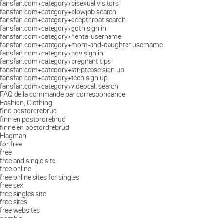
fansfan.com+category+bisexual visitors
fansfan.com+category+blowjob search
fansfan.com+category+deepthroat search
fansfan.com+category+goth sign in
fansfan.com+category+hentai username
fansfan.com+category+mom-and-daughter username
fansfan.com+category+pov sign in
fansfan.com+category+pregnant tips
fansfan.com+category+striptease sign up
fansfan.com+category+teen sign up
fansfan.com+category+videocall search
FAQ de la commande par correspondance
Fashion, Clothing
find postordrebrud
finn en postordrebrud
finne en postordrebrud
Flagman
for free
free
free and single site
free online
free online sites for singles
free sex
free singles site
free sites
free websites