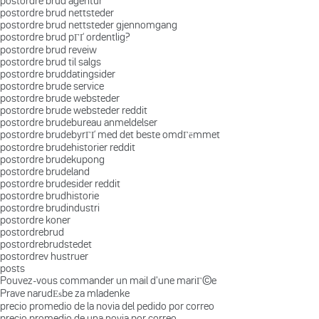
postordre brud agentur
postordre brud nettsteder
postordre brud nettsteder gjennomgang
postordre brud pГҐ ordentlig?
postordre brud reveiw
postordre brud til salgs
postordre bruddatingsider
postordre brude service
postordre brude websteder
postordre brude websteder reddit
postordre brudebureau anmeldelser
postordre brudebyrГҐ med det beste omdГёmmet
postordre brudehistorier reddit
postordre brudekupong
postordre brudeland
postordre brudesider reddit
postordre brudhistorie
postordre brudindustri
postordre koner
postordrebrud
postordrebrudstedet
postordrev hustruer
posts
Pouvez-vous commander un mail d'une mariГ©e
Prave narudЕѕbe za mladenke
precio promedio de la novia del pedido por correo
precio promedio de una novia por correo