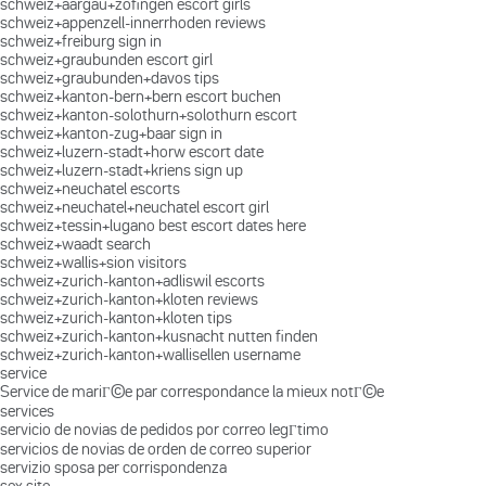
schweiz+aargau+zofingen escort girls
schweiz+appenzell-innerrhoden reviews
schweiz+freiburg sign in
schweiz+graubunden escort girl
schweiz+graubunden+davos tips
schweiz+kanton-bern+bern escort buchen
schweiz+kanton-solothurn+solothurn escort
schweiz+kanton-zug+baar sign in
schweiz+luzern-stadt+horw escort date
schweiz+luzern-stadt+kriens sign up
schweiz+neuchatel escorts
schweiz+neuchatel+neuchatel escort girl
schweiz+tessin+lugano best escort dates here
schweiz+waadt search
schweiz+wallis+sion visitors
schweiz+zurich-kanton+adliswil escorts
schweiz+zurich-kanton+kloten reviews
schweiz+zurich-kanton+kloten tips
schweiz+zurich-kanton+kusnacht nutten finden
schweiz+zurich-kanton+wallisellen username
service
Service de mariГ©e par correspondance la mieux notГ©e
services
servicio de novias de pedidos por correo legГ­timo
servicios de novias de orden de correo superior
servizio sposa per corrispondenza
sex site