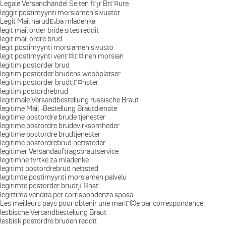
Legale Versandhandel Seiten fГјr BrГ¤ute
leggit postimyynti morsiamen sivustot
Legit Mail narudЕѕba mladenka
legit mail order bride sites reddit
legit mail ordre brud
legit postimyynti morsiamen sivusto
legit postimyynti venГ¤lГ¤inen morsian
legitim postorder brud
legitim postorder brudens webbplatser
legitim postorder brudtjГ¤nster
legitim postordrebrud
legitimale Versandbestellung russische Braut
legitime Mail -Bestellung Brautdienste
legitime postordre brude tjenester
legitime postordre brudevirksomheder
legitime postordre brudtjenester
legitime postordrebrud nettsteder
legitimer Versandauftragsbrautservice
legitimne tvrtke za mladenke
legitimt postordrebrud nettsted
legitimte postimyynti morsiamen palvelu
legitimte postorder brudtjГ¤nst
legittima vendita per corrispondenza sposa
Les meilleurs pays pour obtenir une mariГ©e par correspondance
lesbische Versandbestellung Braut
lesbisk postordre bruden reddit