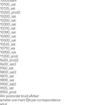
10000sat4
10100_sat
10125_sat
10200_prod2
10200_sat
10250_sat
10300_sat
10310_sat
10390_sat
10400_sat
10500_sat
10525_sat
10710_wa
10900_wa
11200_prod
9600_prod2
9600_sat2
9760_sat
9800_sat2
9870_sat
9890_wa
9900_sat2
9925_sat
9950_prod
Ã¤r postorder brud sÃ¤ker
acheter une mariГ©e par correspondance
adult