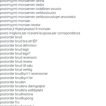
postimyynti morsiamen tarina
postimyynti morsiamen tiedot
postimyynti morsiamen todellinen sivusto
postimyynti morsiamen verkkosivusto
postimyynti morsiamen verkkosivustojen arvostelut
postimyynti morsian
postimyynti morsian reveiw
postitse jГ¤rjestyksessГ¤ morsian
posto migliore per ricevere la sposa per corrispondenza
postorder brud
postorder brud bra idГ©?
postorder brud definition
postorder brud legit
postorder brud legit?
postorder brud recension
postorder brud reveiw
postorder brud till salu
postorder brud verklig
postorder brudbyrГҐ recensioner
postorder brudbyrГҐer
postorder bruden
postorder brudens datingsajter
postorder brudens webbplats
postorder brudhistoria
postorder brudkupong
postorder fru