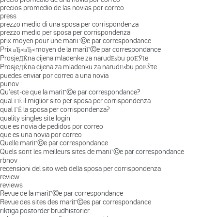
precios promedio de las novias por correo
press
prezzo medio di una sposa per corrispondenza
prezzo medio per sposa per corrispondenza
prix moyen pour une mariГ©e par correspondance
Prix вЂ‹вЂ‹moyen de la mariГ©e par correspondance
ProsjeДЌna cijena mladenke za narudЕѕbu poЕЎte
ProsjeДЌna cijena za mladenku za narudЕѕbu poЕЎte
puedes enviar por correo a una novia
punov
Qu'est-ce que la mariГ©e par correspondance?
qual ГЁ il miglior sito per sposa per corrispondenza
qual ГЁ la sposa per corrispondenza?
quality singles site login
que es novia de pedidos por correo
que es una novia por correo
Quelle mariГ©e par correspondance
Quels sont les meilleurs sites de mariГ©e par correspondance
rbnov
recensioni del sito web della sposa per corrispondenza
review
reviews
Revue de la mariГ©e par correspondance
Revue des sites des mariГ©es par correspondance
riktiga postorder brudhistorier