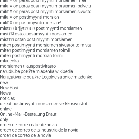
mikГ¤ on paras postimyynti morsiamen maa
mikГ¤ on paras postimyynti morsiamen palvelu
mikГ¤ on paras postimyynti morsiamen sivusto
mikГ¤ on postimyynti morsian
mikГ¤ on postimyynti morsian?
mistГ¤ lГ¶ytГ¤Г¤ postimyynti morsiamen
mistГ¤ ostaa postimyynti morsiamen
mistГ¤ ostan postimyynti morsiamen
miten postimyynti morsiamen sivustot toimivat
miten postimyynti morsiamen toimii
miten postimyynti morsian toimii
mladenka
morsiamen tilauspostivirasto
narudЕѕba poЕЎte mladenka wikipedia
NaruДЌivanje poЕЎte Legalne stranice mladenke
new
New Post
News
noticias
oikeat postimyynti morsiamen verkkosivustot
online
Online -Mail -Bestellung Braut
only
orden de correo caliente novia
orden de correo de la industria de la novia
orden de correo de la novia