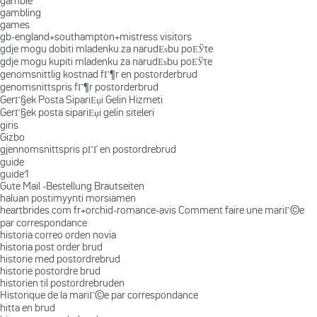
gamble
gambling
games
gb-england+southampton+mistress visitors
gdje mogu dobiti mladenku za narudЕѕbu poЕЎte
gdje mogu kupiti mladenku za narudЕѕbu poЕЎte
genomsnittlig kostnad fГ¶r en postorderbrud
genomsnittspris fГ¶r postorderbrud
GerГ§ek Posta SipariЕџi Gelin Hizmeti
GerГ§ek posta sipariЕџi gelin siteleri
giris
Gizbo
gjennomsnittspris pГҐ en postordrebrud
guide
guide1
Gute Mail -Bestellung Brautseiten
haluan postimyynti morsiamen
heartbrides.com fr+orchid-romance-avis Comment faire une mariГ©e
par correspondance
historia correo orden novia
historia post order brud
historie med postordrebrud
historie postordre brud
historien til postordrebruden
Historique de la mariГ©e par correspondance
hitta en brud