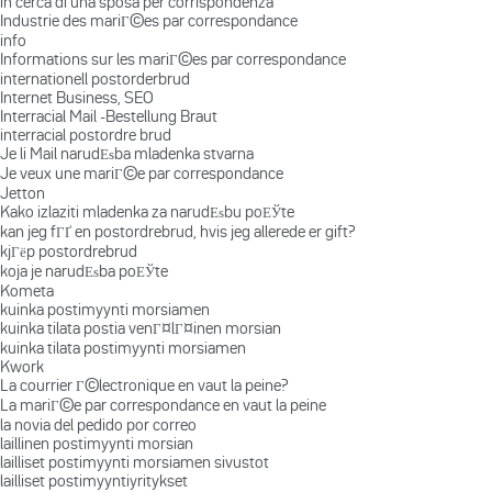
in cerca di una sposa per corrispondenza
Industrie des mariГ©es par correspondance
info
Informations sur les mariГ©es par correspondance
internationell postorderbrud
Internet Business, SEO
Interracial Mail -Bestellung Braut
interracial postordre brud
Je li Mail narudЕѕba mladenka stvarna
Je veux une mariГ©e par correspondance
Jetton
Kako izlaziti mladenka za narudЕѕbu poЕЎte
kan jeg fГҐ en postordrebrud, hvis jeg allerede er gift?
kjГёp postordrebrud
koja je narudЕѕba poЕЎte
Kometa
kuinka postimyynti morsiamen
kuinka tilata postia venГ¤lГ¤inen morsian
kuinka tilata postimyynti morsiamen
Kwork
La courrier Г©lectronique en vaut la peine?
La mariГ©e par correspondance en vaut la peine
la novia del pedido por correo
laillinen postimyynti morsian
lailliset postimyynti morsiamen sivustot
lailliset postimyyntiyritykset