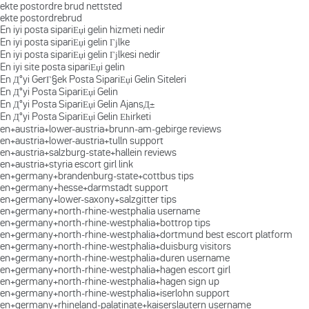
ekte postordre brud nettsted
ekte postordrebrud
En iyi posta sipariЕџi gelin hizmeti nedir
En iyi posta sipariЕџi gelin Гјlke
En iyi posta sipariЕџi gelin Гјlkesi nedir
En iyi site posta sipariЕџi gelin
En Д°yi GerГ§ek Posta SipariЕџi Gelin Siteleri
En Д°yi Posta SipariЕџi Gelin
En Д°yi Posta SipariЕџi Gelin AjansД±
En Д°yi Posta SipariЕџi Gelin Ећirketi
en+austria+lower-austria+brunn-am-gebirge reviews
en+austria+lower-austria+tulln support
en+austria+salzburg-state+hallein reviews
en+austria+styria escort girl link
en+germany+brandenburg-state+cottbus tips
en+germany+hesse+darmstadt support
en+germany+lower-saxony+salzgitter tips
en+germany+north-rhine-westphalia username
en+germany+north-rhine-westphalia+bottrop tips
en+germany+north-rhine-westphalia+dortmund best escort platform
en+germany+north-rhine-westphalia+duisburg visitors
en+germany+north-rhine-westphalia+duren username
en+germany+north-rhine-westphalia+hagen escort girl
en+germany+north-rhine-westphalia+hagen sign up
en+germany+north-rhine-westphalia+iserlohn support
en+germany+rhineland-palatinate+kaiserslautern username