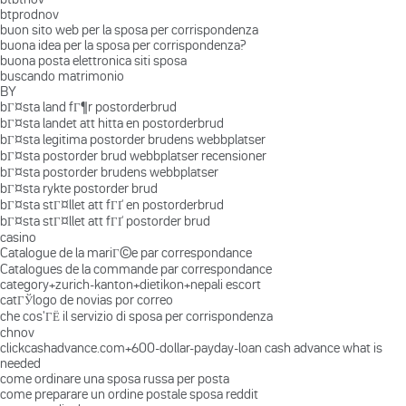
btprodnov
buon sito web per la sposa per corrispondenza
buona idea per la sposa per corrispondenza?
buona posta elettronica siti sposa
buscando matrimonio
BY
bГ¤sta land fГ¶r postorderbrud
bГ¤sta landet att hitta en postorderbrud
bГ¤sta legitima postorder brudens webbplatser
bГ¤sta postorder brud webbplatser recensioner
bГ¤sta postorder brudens webbplatser
bГ¤sta rykte postorder brud
bГ¤sta stГ¤llet att fГҐ en postorderbrud
bГ¤sta stГ¤llet att fГҐ postorder brud
casino
Catalogue de la mariГ©e par correspondance
Catalogues de la commande par correspondance
category+zurich-kanton+dietikon+nepali escort
catГЎlogo de novias por correo
che cos'ГЁ il servizio di sposa per corrispondenza
chnov
clickcashadvance.com+600-dollar-payday-loan cash advance what is
needed
come ordinare una sposa russa per posta
come preparare un ordine postale sposa reddit