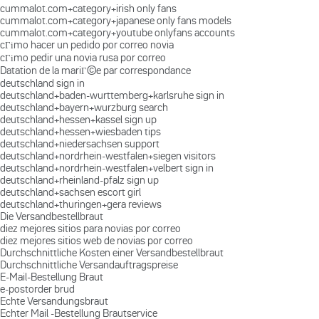
cummalot.com+category+irish only fans
cummalot.com+category+japanese only fans models
cummalot.com+category+youtube onlyfans accounts
cГіmo hacer un pedido por correo novia
cГіmo pedir una novia rusa por correo
Datation de la mariГ©e par correspondance
deutschland sign in
deutschland+baden-wurttemberg+karlsruhe sign in
deutschland+bayern+wurzburg search
deutschland+hessen+kassel sign up
deutschland+hessen+wiesbaden tips
deutschland+niedersachsen support
deutschland+nordrhein-westfalen+siegen visitors
deutschland+nordrhein-westfalen+velbert sign in
deutschland+rheinland-pfalz sign up
deutschland+sachsen escort girl
deutschland+thuringen+gera reviews
Die Versandbestellbraut
diez mejores sitios para novias por correo
diez mejores sitios web de novias por correo
Durchschnittliche Kosten einer Versandbestellbraut
Durchschnittliche Versandauftragspreise
E-Mail-Bestellung Braut
e-postorder brud
Echte Versandungsbraut
Echter Mail -Bestellung Brautservice