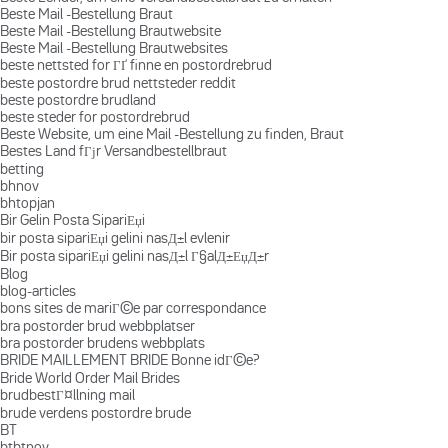
Beste Mail -Bestellung Braut
Beste Mail -Bestellung Brautwebsite
Beste Mail -Bestellung Brautwebsites
beste nettsted for ГҐ finne en postordrebrud
beste postordre brud nettsteder reddit
beste postordre brudland
beste steder for postordrebrud
Beste Website, um eine Mail -Bestellung zu finden, Braut
Bestes Land fГјr Versandbestellbraut
betting
bhnov
bhtopjan
Bir Gelin Posta SipariЕџi
bir posta sipariЕџi gelini nasД±l evlenir
Bir posta sipariЕџi gelini nasД±l Г§alД±ЕџД±r
Blog
blog-articles
bons sites de mariГ©e par correspondance
bra postorder brud webbplatser
bra postorder brudens webbplats
BRIDE MAILLEMENT BRIDE Bonne idГ©e?
Bride World Order Mail Brides
brudbestГ¤llning mail
brude verdens postordre brude
BT
btbtnov