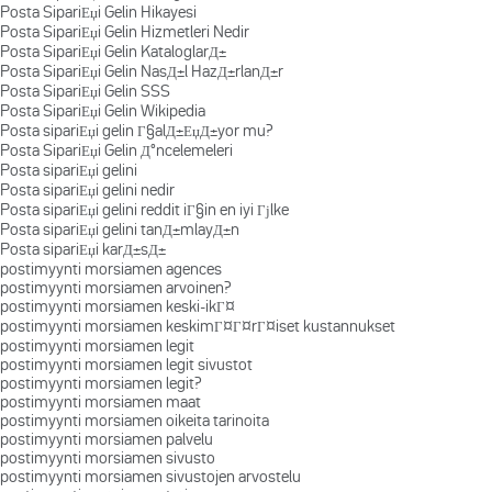
Posta SipariЕџi Gelin Hikayesi
Posta SipariЕџi Gelin Hizmetleri Nedir
Posta SipariЕџi Gelin KataloglarД±
Posta SipariЕџi Gelin NasД±l HazД±rlanД±r
Posta SipariЕџi Gelin SSS
Posta SipariЕџi Gelin Wikipedia
Posta sipariЕџi gelin Г§alД±ЕџД±yor mu?
Posta SipariЕџi Gelin Д°ncelemeleri
Posta sipariЕџi gelini
Posta sipariЕџi gelini nedir
Posta sipariЕџi gelini reddit iГ§in en iyi Гјlke
Posta sipariЕџi gelini tanД±mlayД±n
Posta sipariЕџi karД±sД±
postimyynti morsiamen agences
postimyynti morsiamen arvoinen?
postimyynti morsiamen keski-ikГ¤
postimyynti morsiamen keskimГ¤Г¤rГ¤iset kustannukset
postimyynti morsiamen legit
postimyynti morsiamen legit sivustot
postimyynti morsiamen legit?
postimyynti morsiamen maat
postimyynti morsiamen oikeita tarinoita
postimyynti morsiamen palvelu
postimyynti morsiamen sivusto
postimyynti morsiamen sivustojen arvostelu