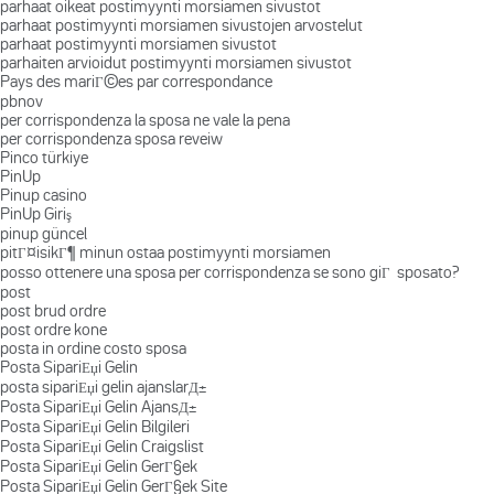
parhaat oikeat postimyynti morsiamen sivustot
parhaat postimyynti morsiamen sivustojen arvostelut
parhaat postimyynti morsiamen sivustot
parhaiten arvioidut postimyynti morsiamen sivustot
Pays des mariГ©es par correspondance
pbnov
per corrispondenza la sposa ne vale la pena
per corrispondenza sposa reveiw
Pinco türkiye
PinUp
Pinup casino
PinUp Giriş
pinup güncel
pitГ¤isikГ¶ minun ostaa postimyynti morsiamen
posso ottenere una sposa per corrispondenza se sono giГ sposato?
post
post brud ordre
post ordre kone
posta in ordine costo sposa
Posta SipariЕџi Gelin
posta sipariЕџi gelin ajanslarД±
Posta SipariЕџi Gelin AjansД±
Posta SipariЕџi Gelin Bilgileri
Posta SipariЕџi Gelin Craigslist
Posta SipariЕџi Gelin GerГ§ek
Posta SipariЕџi Gelin GerГ§ek Site