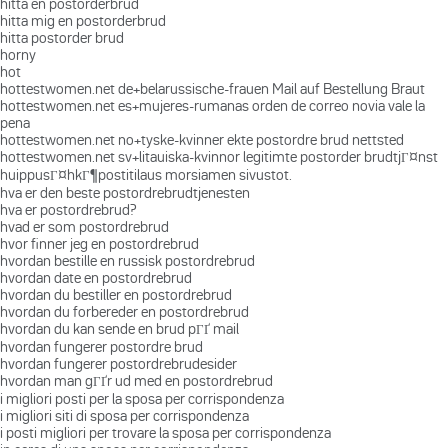
hitta en postorderbrud
hitta mig en postorderbrud
hitta postorder brud
horny
hot
hottestwomen.net de+belarussische-frauen Mail auf Bestellung Braut
hottestwomen.net es+mujeres-rumanas orden de correo novia vale la
pena
hottestwomen.net no+tyske-kvinner ekte postordre brud nettsted
hottestwomen.net sv+litauiska-kvinnor legitimte postorder brudtjГ¤nst
huippusГ¤hkГ¶postitilaus morsiamen sivustot.
hva er den beste postordrebrudtjenesten
hva er postordrebrud?
hvad er som postordrebrud
hvor finner jeg en postordrebrud
hvordan bestille en russisk postordrebrud
hvordan date en postordrebrud
hvordan du bestiller en postordrebrud
hvordan du forbereder en postordrebrud
hvordan du kan sende en brud pГҐ mail
hvordan fungerer postordre brud
hvordan fungerer postordrebrudesider
hvordan man gГҐr ud med en postordrebrud
i migliori posti per la sposa per corrispondenza
i migliori siti di sposa per corrispondenza
i posti migliori per trovare la sposa per corrispondenza