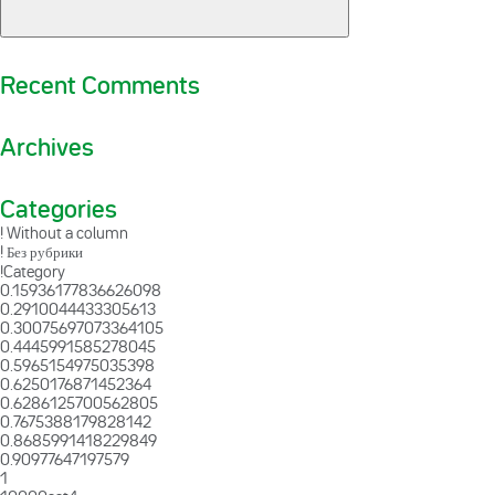
Recent Comments
Archives
Categories
! Without a column
! Без рубрики
!Category
0.15936177836626098
0.2910044433305613
0.30075697073364105
0.4445991585278045
0.5965154975035398
0.6250176871452364
0.6286125700562805
0.7675388179828142
0.8685991418229849
0.90977647197579
1