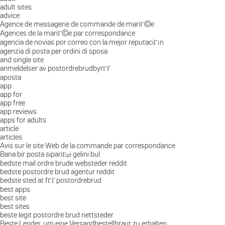
adult sites
advice
Agence de messagerie de commande de mariГ©e
Agences de la mariГ©e par correspondance
agencia de novias por correo con la mejor reputaciГіn
agenzia di posta per ordini di sposa
and single site
anmeldelser av postordrebrudbyrГҐ
aposta
app
app for
app free
app reviews
apps for adults
article
articles
Avis sur le site Web de la commande par correspondance
Bana bir posta sipariЕџi gelini bul
bedste mail ordre brude websteder reddit
bedste postordre brud agentur reddit
bedste sted at fГҐ postordrebrud
best apps
best site
best sites
beste legit postordre brud nettsteder
Beste Lender, um eine Versandbestellbraut zu erhalten