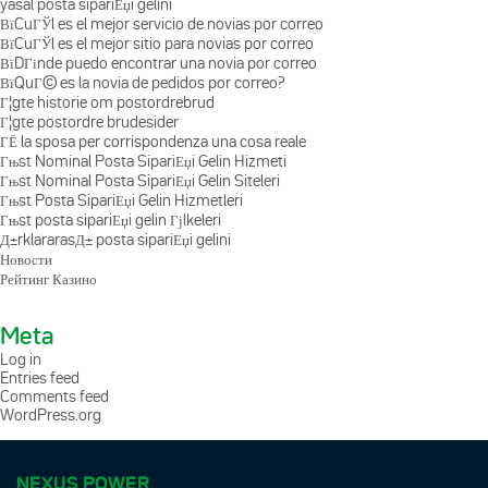
yasal posta sipariЕџi gelini
ВїCuГЎl es el mejor servicio de novias por correo
ВїCuГЎl es el mejor sitio para novias por correo
ВїDГіnde puedo encontrar una novia por correo
ВїQuГ© es la novia de pedidos por correo?
Г¦gte historie om postordrebrud
Г¦gte postordre brudesider
ГЁ la sposa per corrispondenza una cosa reale
Гњst Nominal Posta SipariЕџi Gelin Hizmeti
Гњst Nominal Posta SipariЕџi Gelin Siteleri
Гњst Posta SipariЕџi Gelin Hizmetleri
Гњst posta sipariЕџi gelin Гјlkeleri
Д±rklararasД± posta sipariЕџi gelini
Новости
Рейтинг Казино
Meta
Log in
Entries feed
Comments feed
WordPress.org
NEXUS POWER