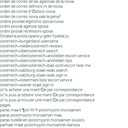
orden de correo de las agencias de la novia
orden de correo definiciГіn de novia
orden de correo lГ©sbico novia
orden de correo novia vale la pena?
ordine postale legittimo sposa russa
ordini postali agenzie sposa
ordini postali recensioni sposa
Ortalama posta sipariЕџi gelin fiyatlarД±
osterreich+burgenland username
osterreich+niederosterreich reviews
osterreich+oberosterreich search
osterreich+oberosterreich+ansfelden escort service
osterreich+oberosterreich+ansfelden tips
osterreich+oberosterreich+bad-ischl escort near me
osterreich+salzburg-staat+wals search
osterreich+salzburg-staat+wals sign in
osterreich+steiermark best escort service
osterreich+wiener-staat sign in
oГ№ acheter une mariГ©e par correspondance
oГ№ puis-je obtenir une mariГ©e par correspondance
oГ№ puis-je trouver une mariГ©e par correspondance
pages
paras maa lГ¶ytГ¤Г¤ postimyynti morsiamen
paras postimyynti morsiamen maa
paras todellinen postimyynti morsiamen sivusto
parhaat maat postimyynti morsiamen kanssa