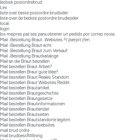
lesbisk postordrebrud
Lex
liste over beste postordre brudsider
liste over de bedste postordre brudesider
local
login
los mejores paГ­ses para obtener un pedido por correo novia
Mail -Bestellung Braut -Websites ?ГјberprГјfen
Mail -Bestellung Braut echt
Mail -Bestellung Braut zum Verkauf
Mail -Bestellung Brautkataloge
Mail an die Braut bestellen
Mail bestellen Braut Arbeit?
Mail bestellen Braut gute Idee?
Mail bestellen Braut Reales Standort
Mail bestellen Braut Websites Reddit
Mail bestellen Brautartikel
Mail bestellen Brautgeschichte
Mail bestellen Brautgesetze
Mail bestellen Brautinformationen
Mail bestellen Brautlender
Mail bestellen Brautseiten
Mail bestellen Brautstandorte legitim
Mail bestellen Brautwebsites
mail brud ordre
mail brudbestÃ¤llning