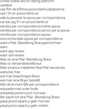
united-states escort dating platform
updates
vad Ã¤r de bÃ¤sta postorderbrudplatserna
vad Г¤r en postorderbrud
vale la pena per la sposa per corrispondenza
var kan jag fГҐ en postorderbrud
vendita per corrispondenza online sposa
vendita per corrispondenza servizi per la sposa
vendita per corrispondenza sposa
vera storia della sposa per corrispondenza
wahre Mail -Bestellung Brautgeschichten
want
want app review
want site review
Was ist eine Mail -Bestellung Braut
Was ist Versandbestellbraut
Web stranica mladenke Real Mail narudЕѕbe
websites free
wie man beauftragte Braut
wie man eine Braut bestellt
Wiki de la mariГ©e par correspondance
wikipedia mail order bride
wikipedia postimyynti morsian
Wo kaufe ich eine Mail -Bestellung Braut
yasal posta sipariЕџi gelin hizmeti
yasal posta sipariЕџi gelin siteleri