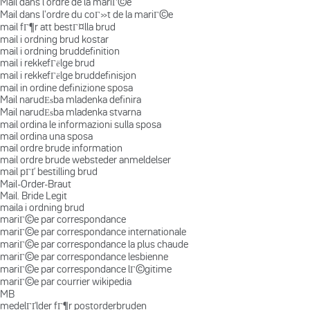
Mail dans l'ordre de la mariГ©e
Mail dans l'ordre du coГ»t de la mariГ©e
mail fГ¶r att bestГ¤lla brud
mail i ordning brud kostar
mail i ordning bruddefinition
mail i rekkefГёlge brud
mail i rekkefГёlge bruddefinisjon
mail in ordine definizione sposa
Mail narudЕѕba mladenka definira
Mail narudЕѕba mladenka stvarna
mail ordina le informazioni sulla sposa
mail ordina una sposa
mail ordre brude information
mail ordre brude websteder anmeldelser
mail pГҐ bestilling brud
Mail-Order-Braut
Mail. Bride Legit
maila i ordning brud
mariГ©e par correspondance
mariГ©e par correspondance internationale
mariГ©e par correspondance la plus chaude
mariГ©e par correspondance lesbienne
mariГ©e par correspondance lГ©gitime
mariГ©e par courrier wikipedia
MB
medelГҐlder fГ¶r postorderbruden