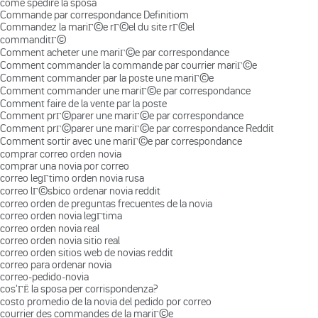
come spedire la sposa
Commande par correspondance Definitiom
Commandez la mariГ©e rГ©el du site rГ©el
commanditГ©
Comment acheter une mariГ©e par correspondance
Comment commander la commande par courrier mariГ©e
Comment commander par la poste une mariГ©e
Comment commander une mariГ©e par correspondance
Comment faire de la vente par la poste
Comment prГ©parer une mariГ©e par correspondance
Comment prГ©parer une mariГ©e par correspondance Reddit
Comment sortir avec une mariГ©e par correspondance
comprar correo orden novia
comprar una novia por correo
correo legГ­timo orden novia rusa
correo lГ©sbico ordenar novia reddit
correo orden de preguntas frecuentes de la novia
correo orden novia legГ­tima
correo orden novia real
correo orden novia sitio real
correo orden sitios web de novias reddit
correo para ordenar novia
correo-pedido-novia
cos'ГЁ la sposa per corrispondenza?
costo promedio de la novia del pedido por correo
courrier des commandes de la mariГ©e