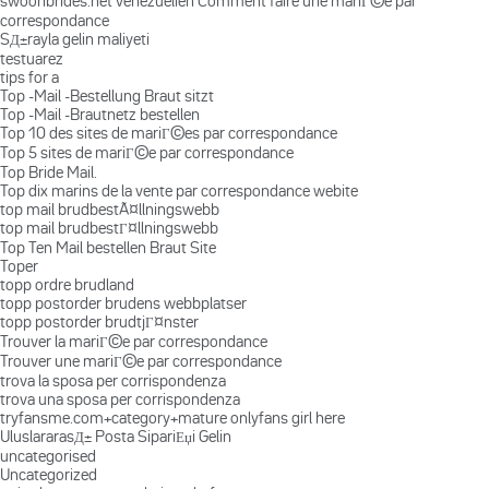
swoonbrides.net venezuelien Comment faire une mariГ©e par
correspondance
SД±rayla gelin maliyeti
testuarez
tips for a
Top -Mail -Bestellung Braut sitzt
Top -Mail -Brautnetz bestellen
Top 10 des sites de mariГ©es par correspondance
Top 5 sites de mariГ©e par correspondance
Top Bride Mail.
Top dix marins de la vente par correspondance webite
top mail brudbestÃ¤llningswebb
top mail brudbestГ¤llningswebb
Top Ten Mail bestellen Braut Site
Toper
topp ordre brudland
topp postorder brudens webbplatser
topp postorder brudtjГ¤nster
Trouver la mariГ©e par correspondance
Trouver une mariГ©e par correspondance
trova la sposa per corrispondenza
trova una sposa per corrispondenza
tryfansme.com+category+mature onlyfans girl here
UluslararasД± Posta SipariЕџi Gelin
uncategorised
Uncategorized