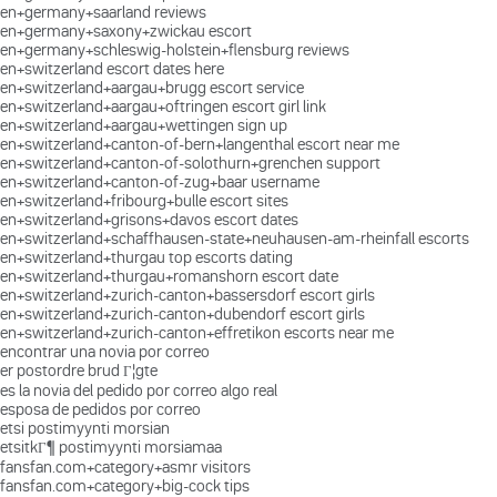
en+germany+saarland reviews
en+germany+saxony+zwickau escort
en+germany+schleswig-holstein+flensburg reviews
en+switzerland escort dates here
en+switzerland+aargau+brugg escort service
en+switzerland+aargau+oftringen escort girl link
en+switzerland+aargau+wettingen sign up
en+switzerland+canton-of-bern+langenthal escort near me
en+switzerland+canton-of-solothurn+grenchen support
en+switzerland+canton-of-zug+baar username
en+switzerland+fribourg+bulle escort sites
en+switzerland+grisons+davos escort dates
en+switzerland+schaffhausen-state+neuhausen-am-rheinfall escorts
en+switzerland+thurgau top escorts dating
en+switzerland+thurgau+romanshorn escort date
en+switzerland+zurich-canton+bassersdorf escort girls
en+switzerland+zurich-canton+dubendorf escort girls
en+switzerland+zurich-canton+effretikon escorts near me
encontrar una novia por correo
er postordre brud Г¦gte
es la novia del pedido por correo algo real
esposa de pedidos por correo
etsi postimyynti morsian
etsitkГ¶ postimyynti morsiamaa
fansfan.com+category+asmr visitors
fansfan.com+category+big-cock tips