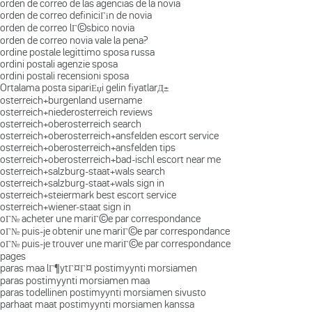
orden de correo de las agencias de la novia
orden de correo definiciГіn de novia
orden de correo lГ©sbico novia
orden de correo novia vale la pena?
ordine postale legittimo sposa russa
ordini postali agenzie sposa
ordini postali recensioni sposa
Ortalama posta sipariЕџi gelin fiyatlarД±
osterreich+burgenland username
osterreich+niederosterreich reviews
osterreich+oberosterreich search
osterreich+oberosterreich+ansfelden escort service
osterreich+oberosterreich+ansfelden tips
osterreich+oberosterreich+bad-ischl escort near me
osterreich+salzburg-staat+wals search
osterreich+salzburg-staat+wals sign in
osterreich+steiermark best escort service
osterreich+wiener-staat sign in
oГ№ acheter une mariГ©e par correspondance
oГ№ puis-je obtenir une mariГ©e par correspondance
oГ№ puis-je trouver une mariГ©e par correspondance
pages
paras maa lГ¶ytГ¤Г¤ postimyynti morsiamen
paras postimyynti morsiamen maa
paras todellinen postimyynti morsiamen sivusto
parhaat maat postimyynti morsiamen kanssa