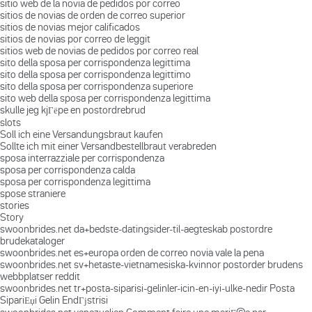
sitio web de la novia de pedidos por correo
sitios de novias de orden de correo superior
sitios de novias mejor calificados
sitios de novias por correo de leggit
sitios web de novias de pedidos por correo real
sito della sposa per corrispondenza legittima
sito della sposa per corrispondenza legittimo
sito della sposa per corrispondenza superiore
sito web della sposa per corrispondenza legittima
skulle jeg kjГёpe en postordrebrud
slots
Soll ich eine Versandungsbraut kaufen
Sollte ich mit einer Versandbestellbraut verabreden
sposa interrazziale per corrispondenza
sposa per corrispondenza calda
sposa per corrispondenza legittima
spose straniere
stories
Story
swoonbrides.net da+bedste-datingsider-til-aegteskab postordre
brudekataloger
swoonbrides.net es+europa orden de correo novia vale la pena
swoonbrides.net sv+hetaste-vietnamesiska-kvinnor postorder brudens
webbplatser reddit
swoonbrides.net tr+posta-siparisi-gelinler-icin-en-iyi-ulke-nedir Posta
SipariЕџi Gelin EndГјstrisi