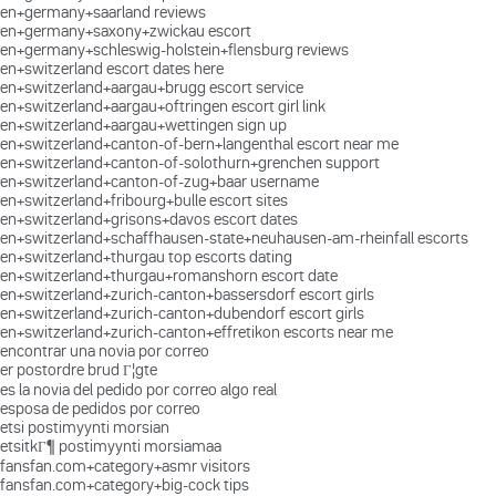
en+germany+saarland reviews
en+germany+saxony+zwickau escort
en+germany+schleswig-holstein+flensburg reviews
en+switzerland escort dates here
en+switzerland+aargau+brugg escort service
en+switzerland+aargau+oftringen escort girl link
en+switzerland+aargau+wettingen sign up
en+switzerland+canton-of-bern+langenthal escort near me
en+switzerland+canton-of-solothurn+grenchen support
en+switzerland+canton-of-zug+baar username
en+switzerland+fribourg+bulle escort sites
en+switzerland+grisons+davos escort dates
en+switzerland+schaffhausen-state+neuhausen-am-rheinfall escorts
en+switzerland+thurgau top escorts dating
en+switzerland+thurgau+romanshorn escort date
en+switzerland+zurich-canton+bassersdorf escort girls
en+switzerland+zurich-canton+dubendorf escort girls
en+switzerland+zurich-canton+effretikon escorts near me
encontrar una novia por correo
er postordre brud Г¦gte
es la novia del pedido por correo algo real
esposa de pedidos por correo
etsi postimyynti morsian
etsitkГ¶ postimyynti morsiamaa
fansfan.com+category+asmr visitors
fansfan.com+category+big-cock tips