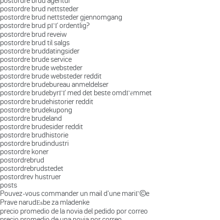
postordre brud agentur
postordre brud nettsteder
postordre brud nettsteder gjennomgang
postordre brud pГҐ ordentlig?
postordre brud reveiw
postordre brud til salgs
postordre bruddatingsider
postordre brude service
postordre brude websteder
postordre brude websteder reddit
postordre brudebureau anmeldelser
postordre brudebyrГҐ med det beste omdГёmmet
postordre brudehistorier reddit
postordre brudekupong
postordre brudeland
postordre brudesider reddit
postordre brudhistorie
postordre brudindustri
postordre koner
postordrebrud
postordrebrudstedet
postordrev hustruer
posts
Pouvez-vous commander un mail d'une mariГ©e
Prave narudЕѕbe za mladenke
precio promedio de la novia del pedido por correo
precio promedio de una novia por correo