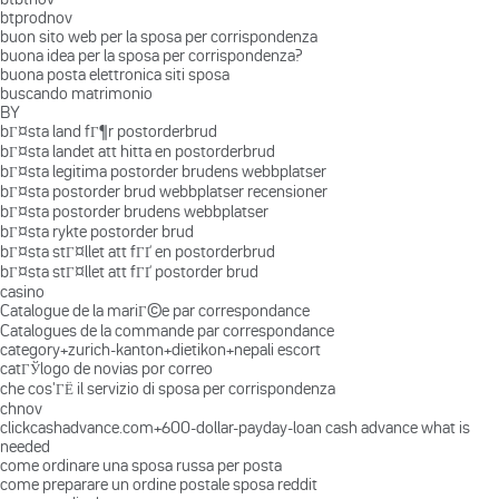
btprodnov
buon sito web per la sposa per corrispondenza
buona idea per la sposa per corrispondenza?
buona posta elettronica siti sposa
buscando matrimonio
BY
bГ¤sta land fГ¶r postorderbrud
bГ¤sta landet att hitta en postorderbrud
bГ¤sta legitima postorder brudens webbplatser
bГ¤sta postorder brud webbplatser recensioner
bГ¤sta postorder brudens webbplatser
bГ¤sta rykte postorder brud
bГ¤sta stГ¤llet att fГҐ en postorderbrud
bГ¤sta stГ¤llet att fГҐ postorder brud
casino
Catalogue de la mariГ©e par correspondance
Catalogues de la commande par correspondance
category+zurich-kanton+dietikon+nepali escort
catГЎlogo de novias por correo
che cos'ГЁ il servizio di sposa per corrispondenza
chnov
clickcashadvance.com+600-dollar-payday-loan cash advance what is
needed
come ordinare una sposa russa per posta
come preparare un ordine postale sposa reddit