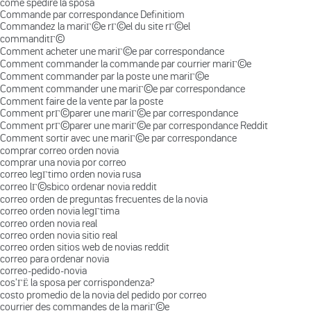
come spedire la sposa
Commande par correspondance Definitiom
Commandez la mariГ©e rГ©el du site rГ©el
commanditГ©
Comment acheter une mariГ©e par correspondance
Comment commander la commande par courrier mariГ©e
Comment commander par la poste une mariГ©e
Comment commander une mariГ©e par correspondance
Comment faire de la vente par la poste
Comment prГ©parer une mariГ©e par correspondance
Comment prГ©parer une mariГ©e par correspondance Reddit
Comment sortir avec une mariГ©e par correspondance
comprar correo orden novia
comprar una novia por correo
correo legГ­timo orden novia rusa
correo lГ©sbico ordenar novia reddit
correo orden de preguntas frecuentes de la novia
correo orden novia legГ­tima
correo orden novia real
correo orden novia sitio real
correo orden sitios web de novias reddit
correo para ordenar novia
correo-pedido-novia
cos'ГЁ la sposa per corrispondenza?
costo promedio de la novia del pedido por correo
courrier des commandes de la mariГ©e