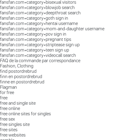
fansfan.com+category+bisexual visitors
fansfan.com+category+blowjob search
fansfan.com+category+deepthroat search
fansfan.com+category+goth sign in
fansfan.com+category+hentai username
fansfan.com+category+mom-and-daughter username
fansfan.com+category+pov sign in
fansfan.com+category+pregnant tips
fansfan.com+category+striptease sign up
fansfan.com+category+teen sign up
fansfan.com+category+videocall search
FAQ de la commande par correspondance
Fashion, Clothing
find postordrebrud
finn en postordrebrud
finne en postordrebrud
Flagman
for free
free
free and single site
free online
free online sites for singles
free sex
free singles site
free sites
free websites