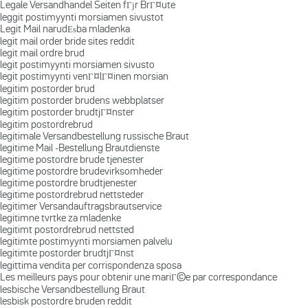
Legale Versandhandel Seiten fГјr BrГ¤ute
leggit postimyynti morsiamen sivustot
Legit Mail narudЕѕba mladenka
legit mail order bride sites reddit
legit mail ordre brud
legit postimyynti morsiamen sivusto
legit postimyynti venГ¤lГ¤inen morsian
legitim postorder brud
legitim postorder brudens webbplatser
legitim postorder brudtjГ¤nster
legitim postordrebrud
legitimale Versandbestellung russische Braut
legitime Mail -Bestellung Brautdienste
legitime postordre brude tjenester
legitime postordre brudevirksomheder
legitime postordre brudtjenester
legitime postordrebrud nettsteder
legitimer Versandauftragsbrautservice
legitimne tvrtke za mladenke
legitimt postordrebrud nettsted
legitimte postimyynti morsiamen palvelu
legitimte postorder brudtjГ¤nst
legittima vendita per corrispondenza sposa
Les meilleurs pays pour obtenir une mariГ©e par correspondance
lesbische Versandbestellung Braut
lesbisk postordre bruden reddit