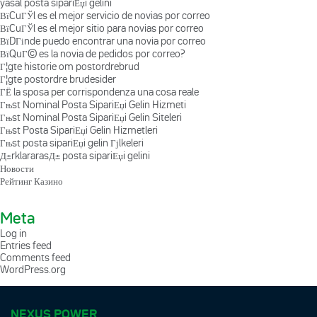
yasal posta sipariЕџi gelini
ВїCuГЎl es el mejor servicio de novias por correo
ВїCuГЎl es el mejor sitio para novias por correo
ВїDГіnde puedo encontrar una novia por correo
ВїQuГ© es la novia de pedidos por correo?
Г¦gte historie om postordrebrud
Г¦gte postordre brudesider
ГЁ la sposa per corrispondenza una cosa reale
Гњst Nominal Posta SipariЕџi Gelin Hizmeti
Гњst Nominal Posta SipariЕџi Gelin Siteleri
Гњst Posta SipariЕџi Gelin Hizmetleri
Гњst posta sipariЕџi gelin Гјlkeleri
Д±rklararasД± posta sipariЕџi gelini
Новости
Рейтинг Казино
Meta
Log in
Entries feed
Comments feed
WordPress.org
NEXUS POWER