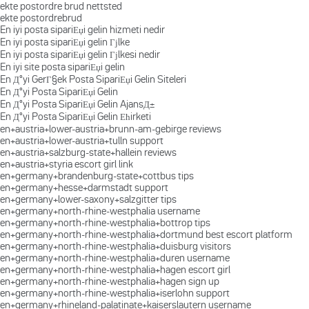
ekte postordre brud nettsted
ekte postordrebrud
En iyi posta sipariЕџi gelin hizmeti nedir
En iyi posta sipariЕџi gelin Гјlke
En iyi posta sipariЕџi gelin Гјlkesi nedir
En iyi site posta sipariЕџi gelin
En Д°yi GerГ§ek Posta SipariЕџi Gelin Siteleri
En Д°yi Posta SipariЕџi Gelin
En Д°yi Posta SipariЕџi Gelin AjansД±
En Д°yi Posta SipariЕџi Gelin Ећirketi
en+austria+lower-austria+brunn-am-gebirge reviews
en+austria+lower-austria+tulln support
en+austria+salzburg-state+hallein reviews
en+austria+styria escort girl link
en+germany+brandenburg-state+cottbus tips
en+germany+hesse+darmstadt support
en+germany+lower-saxony+salzgitter tips
en+germany+north-rhine-westphalia username
en+germany+north-rhine-westphalia+bottrop tips
en+germany+north-rhine-westphalia+dortmund best escort platform
en+germany+north-rhine-westphalia+duisburg visitors
en+germany+north-rhine-westphalia+duren username
en+germany+north-rhine-westphalia+hagen escort girl
en+germany+north-rhine-westphalia+hagen sign up
en+germany+north-rhine-westphalia+iserlohn support
en+germany+rhineland-palatinate+kaiserslautern username