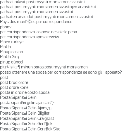
parhaat oikeat postimyynti morsiamen sivustot
parhaat postimyynti morsiamen sivustojen arvostelut
parhaat postimyynti morsiamen sivustot
parhaiten arvioidut postimyynti morsiamen sivustot
Pays des mariГ©es par correspondance
pbnov
per corrispondenza la sposa ne vale la pena
per corrispondenza sposa reveiw
Pinco türkiye
PinUp
Pinup casino
PinUp Giriş
pinup güncel
pitГ¤isikГ¶ minun ostaa postimyynti morsiamen
posso ottenere una sposa per corrispondenza se sono giГ sposato?
post
post brud ordre
post ordre kone
posta in ordine costo sposa
Posta SipariЕџi Gelin
posta sipariЕџi gelin ajanslarД±
Posta SipariЕџi Gelin AjansД±
Posta SipariЕџi Gelin Bilgileri
Posta SipariЕџi Gelin Craigslist
Posta SipariЕџi Gelin GerГ§ek
Posta SipariЕџi Gelin GerГ§ek Site