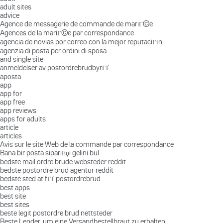
adult sites
advice
Agence de messagerie de commande de mariГ©e
Agences de la mariГ©e par correspondance
agencia de novias por correo con la mejor reputaciГіn
agenzia di posta per ordini di sposa
and single site
anmeldelser av postordrebrudbyrГҐ
aposta
app
app for
app free
app reviews
apps for adults
article
articles
Avis sur le site Web de la commande par correspondance
Bana bir posta sipariЕџi gelini bul
bedste mail ordre brude websteder reddit
bedste postordre brud agentur reddit
bedste sted at fГҐ postordrebrud
best apps
best site
best sites
beste legit postordre brud nettsteder
Beste Lender, um eine Versandbestellbraut zu erhalten