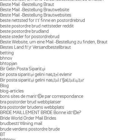
Beste Mail -Bestellung Braut
Beste Mail -Bestellung Brautwebsite
Beste Mail -Bestellung Brautwebsites
beste nettsted for ГҐ finne en postordrebrud
beste postordre brud nettsteder reddit
beste postordre brudland
beste steder for postordrebrud
Beste Website, um eine Mail -Bestellung zu finden, Braut
Bestes Land fГјr Versandbestellbraut
betting
bhnov
bhtopjan
Bir Gelin Posta SipariЕџi
bir posta sipariЕџi gelini nasД±l evlenir
Bir posta sipariЕџi gelini nasД±l Г§alД±ЕџД±r
Blog
blog-articles
bons sites de mariГ©e par correspondance
bra postorder brud webbplatser
bra postorder brudens webbplats
BRIDE MAILLEMENT BRIDE Bonne idГ©e?
Bride World Order Mail Brides
brudbestГ¤llning mail
brude verdens postordre brude
BT
btbtnov