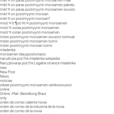
mikГ¤ on paras postimyynti morsiamen maa
mikГ¤ on paras postimyynti morsiamen palvelu
mikГ¤ on paras postimyynti morsiamen sivusto
mikГ¤ on postimyynti morsian
mikГ¤ on postimyynti morsian?
mistГ¤ lГ¶ytГ¤Г¤ postimyynti morsiamen
mistГ¤ ostaa postimyynti morsiamen
mistГ¤ ostan postimyynti morsiamen
miten postimyynti morsiamen sivustot toimivat
miten postimyynti morsiamen toimii
miten postimyynti morsian toimii
mladenka
morsiamen tilauspostivirasto
narudЕѕba poЕЎte mladenka wikipedia
NaruДЌivanje poЕЎte Legalne stranice mladenke
new
New Post
News
noticias
oikeat postimyynti morsiamen verkkosivustot
online
Online -Mail -Bestellung Braut
only
orden de correo caliente novia
orden de correo de la industria de la novia
orden de correo de la novia