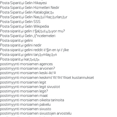
Posta SipariЕџi Gelin Hikayesi
Posta SipariЕџi Gelin Hizmetleri Nedir
Posta SipariЕџi Gelin KataloglarД±
Posta SipariЕџi Gelin NasД±l HazД±rlanД±r
Posta SipariЕџi Gelin SSS
Posta SipariЕџi Gelin Wikipedia
Posta sipariЕџi gelin Г§alД±ЕџД±yor mu?
Posta SipariЕџi Gelin Д°ncelemeleri
Posta sipariЕџi gelini
Posta sipariЕџi gelini nedir
Posta sipariЕџi gelini reddit iГ§in en iyi Гјlke
Posta sipariЕџi gelini tanД±mlayД±n
Posta sipariЕџi karД±sД±
postimyynti morsiamen agences
postimyynti morsiamen arvoinen?
postimyynti morsiamen keski-ikГ¤
postimyynti morsiamen keskimГ¤Г¤rГ¤iset kustannukset
postimyynti morsiamen legit
postimyynti morsiamen legit sivustot
postimyynti morsiamen legit?
postimyynti morsiamen maat
postimyynti morsiamen oikeita tarinoita
postimyynti morsiamen palvelu
postimyynti morsiamen sivusto
postimyynti morsiamen sivustojen arvostelu