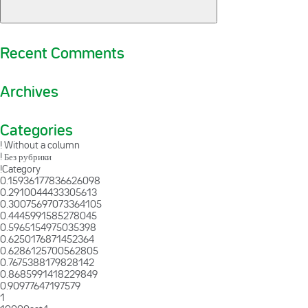
Recent Comments
Archives
Categories
! Without a column
! Без рубрики
!Category
0.15936177836626098
0.2910044433305613
0.30075697073364105
0.4445991585278045
0.5965154975035398
0.6250176871452364
0.6286125700562805
0.7675388179828142
0.8685991418229849
0.90977647197579
1