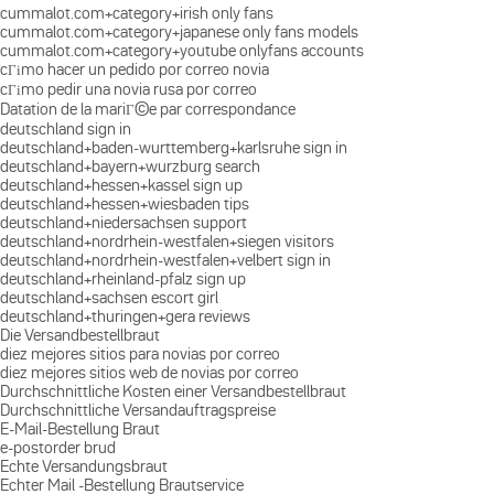
cummalot.com+category+irish only fans
cummalot.com+category+japanese only fans models
cummalot.com+category+youtube onlyfans accounts
cГіmo hacer un pedido por correo novia
cГіmo pedir una novia rusa por correo
Datation de la mariГ©e par correspondance
deutschland sign in
deutschland+baden-wurttemberg+karlsruhe sign in
deutschland+bayern+wurzburg search
deutschland+hessen+kassel sign up
deutschland+hessen+wiesbaden tips
deutschland+niedersachsen support
deutschland+nordrhein-westfalen+siegen visitors
deutschland+nordrhein-westfalen+velbert sign in
deutschland+rheinland-pfalz sign up
deutschland+sachsen escort girl
deutschland+thuringen+gera reviews
Die Versandbestellbraut
diez mejores sitios para novias por correo
diez mejores sitios web de novias por correo
Durchschnittliche Kosten einer Versandbestellbraut
Durchschnittliche Versandauftragspreise
E-Mail-Bestellung Braut
e-postorder brud
Echte Versandungsbraut
Echter Mail -Bestellung Brautservice