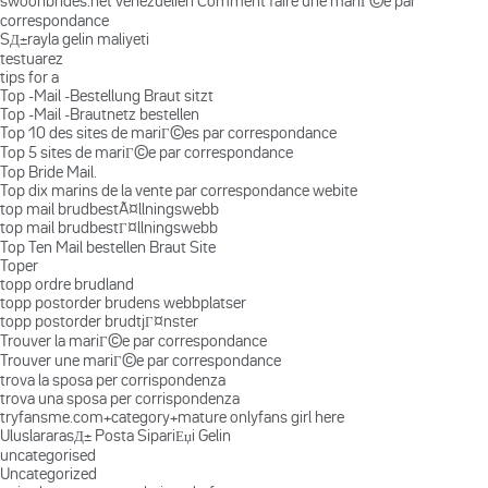
swoonbrides.net venezuelien Comment faire une mariГ©e par
correspondance
SД±rayla gelin maliyeti
testuarez
tips for a
Top -Mail -Bestellung Braut sitzt
Top -Mail -Brautnetz bestellen
Top 10 des sites de mariГ©es par correspondance
Top 5 sites de mariГ©e par correspondance
Top Bride Mail.
Top dix marins de la vente par correspondance webite
top mail brudbestÃ¤llningswebb
top mail brudbestГ¤llningswebb
Top Ten Mail bestellen Braut Site
Toper
topp ordre brudland
topp postorder brudens webbplatser
topp postorder brudtjГ¤nster
Trouver la mariГ©e par correspondance
Trouver une mariГ©e par correspondance
trova la sposa per corrispondenza
trova una sposa per corrispondenza
tryfansme.com+category+mature onlyfans girl here
UluslararasД± Posta SipariЕџi Gelin
uncategorised
Uncategorized