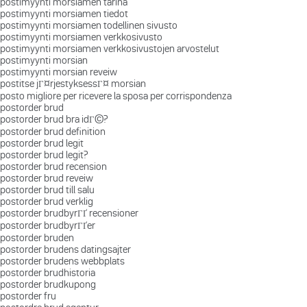
postimyynti morsiamen tarina
postimyynti morsiamen tiedot
postimyynti morsiamen todellinen sivusto
postimyynti morsiamen verkkosivusto
postimyynti morsiamen verkkosivustojen arvostelut
postimyynti morsian
postimyynti morsian reveiw
postitse jГ¤rjestyksessГ¤ morsian
posto migliore per ricevere la sposa per corrispondenza
postorder brud
postorder brud bra idГ©?
postorder brud definition
postorder brud legit
postorder brud legit?
postorder brud recension
postorder brud reveiw
postorder brud till salu
postorder brud verklig
postorder brudbyrГҐ recensioner
postorder brudbyrГҐer
postorder bruden
postorder brudens datingsajter
postorder brudens webbplats
postorder brudhistoria
postorder brudkupong
postorder fru