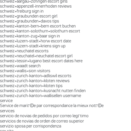
schweiz+aargau+zofingen escort girls
schweiz+appenzell-innerrhoden reviews
schweiz+freiburg sign in
schweiz+graubunden escort girl
schweiz+graubunden+davos tips
schweiz+kanton-bern+bern escort buchen
schweiz+kanton-solothurn+solothurn escort
schweiz+kanton-zug+baar sign in
schweiz+luzern-stadt+horw escort date
schweiz+luzern-stadt+kriens sign up
schweiz+neuchatel escorts
schweiz+neuchatel+neuchatel escort girl
schweiz+tessin+lugano best escort dates here
schweiz+waadt search
schweiz+wallis+sion visitors
schweiz+zurich-kanton+adliswil escorts
schweiz+zurich-kanton+kloten reviews
schweiz+zurich-kanton+kloten tips
schweiz+zurich-kanton+kusnacht nutten finden
schweiz+zurich-kanton+wallisellen username
service
Service de mariГ©e par correspondance la mieux notГ©e
services
servicio de novias de pedidos por correo legГ­timo
servicios de novias de orden de correo superior
servizio sposa per corrispondenza
sex site