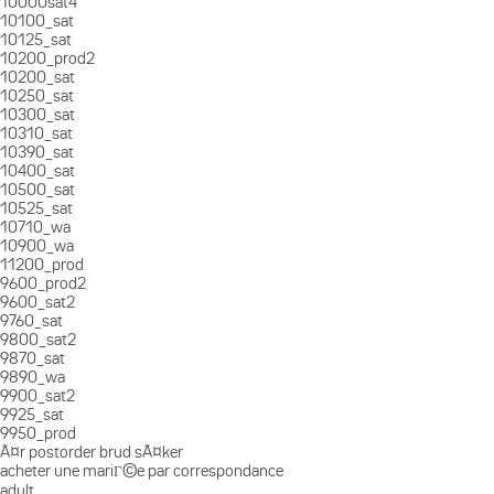
10000sat4
10100_sat
10125_sat
10200_prod2
10200_sat
10250_sat
10300_sat
10310_sat
10390_sat
10400_sat
10500_sat
10525_sat
10710_wa
10900_wa
11200_prod
9600_prod2
9600_sat2
9760_sat
9800_sat2
9870_sat
9890_wa
9900_sat2
9925_sat
9950_prod
Ã¤r postorder brud sÃ¤ker
acheter une mariГ©e par correspondance
adult