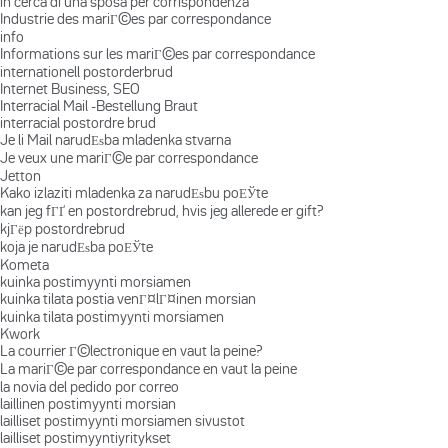
in cerca di una sposa per corrispondenza
Industrie des mariГ©es par correspondance
info
Informations sur les mariГ©es par correspondance
internationell postorderbrud
Internet Business, SEO
Interracial Mail -Bestellung Braut
interracial postordre brud
Je li Mail narudЕѕba mladenka stvarna
Je veux une mariГ©e par correspondance
Jetton
Kako izlaziti mladenka za narudЕѕbu poЕЎte
kan jeg fГҐ en postordrebrud, hvis jeg allerede er gift?
kjГёp postordrebrud
koja je narudЕѕba poЕЎte
Kometa
kuinka postimyynti morsiamen
kuinka tilata postia venГ¤lГ¤inen morsian
kuinka tilata postimyynti morsiamen
Kwork
La courrier Г©lectronique en vaut la peine?
La mariГ©e par correspondance en vaut la peine
la novia del pedido por correo
laillinen postimyynti morsian
lailliset postimyynti morsiamen sivustot
lailliset postimyyntiyritykset