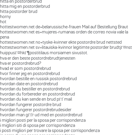
hitta en postorderbrud
hitta mig en postorderbrud
hitta postorder brud
horny
hot
hottestwomen.net de+belarussische-frauen Mail auf Bestellung Braut
hottestwomen.net es+mujeres-rumanas orden de correo novia vale la
pena
hottestwomen.net no+tyske-kvinner ekte postordre brud nettsted
hottestwomen.net sv+litauiska-kvinnor legitimte postorder brudtjГ¤nst
huippusГ¤hkГ¶postitilaus morsiamen sivustot.
hva er den beste postordrebrudtjenesten
hva er postordrebrud?
hvad er som postordrebrud
hvor finner jeg en postordrebrud
hvordan bestille en russisk postordrebrud
hvordan date en postordrebrud
hvordan du bestiller en postordrebrud
hvordan du forbereder en postordrebrud
hvordan du kan sende en brud pГҐ mail
hvordan fungerer postordre brud
hvordan fungerer postordrebrudesider
hvordan man gГҐr ud med en postordrebrud
i migliori posti per la sposa per corrispondenza
i migliori siti di sposa per corrispondenza
i posti migliori per trovare la sposa per corrispondenza