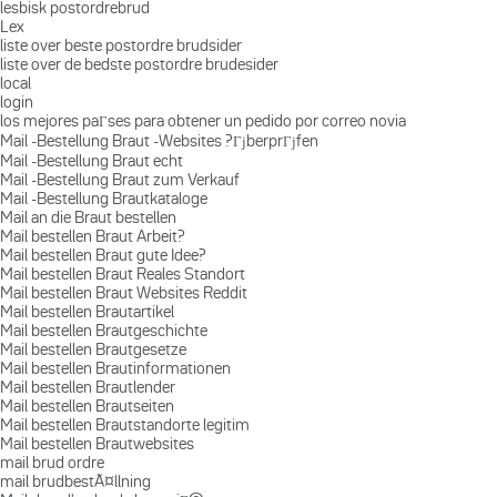
lesbisk postordrebrud
Lex
liste over beste postordre brudsider
liste over de bedste postordre brudesider
local
login
los mejores paГ­ses para obtener un pedido por correo novia
Mail -Bestellung Braut -Websites ?ГјberprГјfen
Mail -Bestellung Braut echt
Mail -Bestellung Braut zum Verkauf
Mail -Bestellung Brautkataloge
Mail an die Braut bestellen
Mail bestellen Braut Arbeit?
Mail bestellen Braut gute Idee?
Mail bestellen Braut Reales Standort
Mail bestellen Braut Websites Reddit
Mail bestellen Brautartikel
Mail bestellen Brautgeschichte
Mail bestellen Brautgesetze
Mail bestellen Brautinformationen
Mail bestellen Brautlender
Mail bestellen Brautseiten
Mail bestellen Brautstandorte legitim
Mail bestellen Brautwebsites
mail brud ordre
mail brudbestÃ¤llning