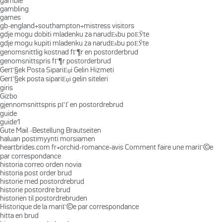
gamble
gambling
games
gb-england+southampton+mistress visitors
gdje mogu dobiti mladenku za narudЕѕbu poЕЎte
gdje mogu kupiti mladenku za narudЕѕbu poЕЎte
genomsnittlig kostnad fГ¶r en postorderbrud
genomsnittspris fГ¶r postorderbrud
GerГ§ek Posta SipariЕџi Gelin Hizmeti
GerГ§ek posta sipariЕџi gelin siteleri
giris
Gizbo
gjennomsnittspris pГҐ en postordrebrud
guide
guide1
Gute Mail -Bestellung Brautseiten
haluan postimyynti morsiamen
heartbrides.com fr+orchid-romance-avis Comment faire une mariГ©e
par correspondance
historia correo orden novia
historia post order brud
historie med postordrebrud
historie postordre brud
historien til postordrebruden
Historique de la mariГ©e par correspondance
hitta en brud