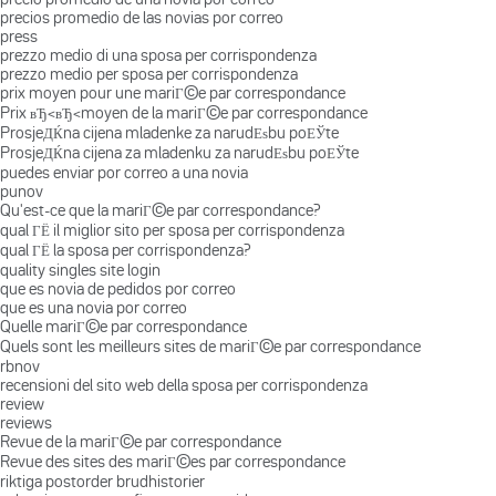
precios promedio de las novias por correo
press
prezzo medio di una sposa per corrispondenza
prezzo medio per sposa per corrispondenza
prix moyen pour une mariГ©e par correspondance
Prix вЂ‹вЂ‹moyen de la mariГ©e par correspondance
ProsjeДЌna cijena mladenke za narudЕѕbu poЕЎte
ProsjeДЌna cijena za mladenku za narudЕѕbu poЕЎte
puedes enviar por correo a una novia
punov
Qu'est-ce que la mariГ©e par correspondance?
qual ГЁ il miglior sito per sposa per corrispondenza
qual ГЁ la sposa per corrispondenza?
quality singles site login
que es novia de pedidos por correo
que es una novia por correo
Quelle mariГ©e par correspondance
Quels sont les meilleurs sites de mariГ©e par correspondance
rbnov
recensioni del sito web della sposa per corrispondenza
review
reviews
Revue de la mariГ©e par correspondance
Revue des sites des mariГ©es par correspondance
riktiga postorder brudhistorier