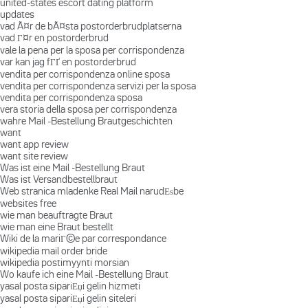
united-states escort dating platform
updates
vad Ã¤r de bÃ¤sta postorderbrudplatserna
vad Г¤r en postorderbrud
vale la pena per la sposa per corrispondenza
var kan jag fГҐ en postorderbrud
vendita per corrispondenza online sposa
vendita per corrispondenza servizi per la sposa
vendita per corrispondenza sposa
vera storia della sposa per corrispondenza
wahre Mail -Bestellung Brautgeschichten
want
want app review
want site review
Was ist eine Mail -Bestellung Braut
Was ist Versandbestellbraut
Web stranica mladenke Real Mail narudЕѕbe
websites free
wie man beauftragte Braut
wie man eine Braut bestellt
Wiki de la mariГ©e par correspondance
wikipedia mail order bride
wikipedia postimyynti morsian
Wo kaufe ich eine Mail -Bestellung Braut
yasal posta sipariЕџi gelin hizmeti
yasal posta sipariЕџi gelin siteleri