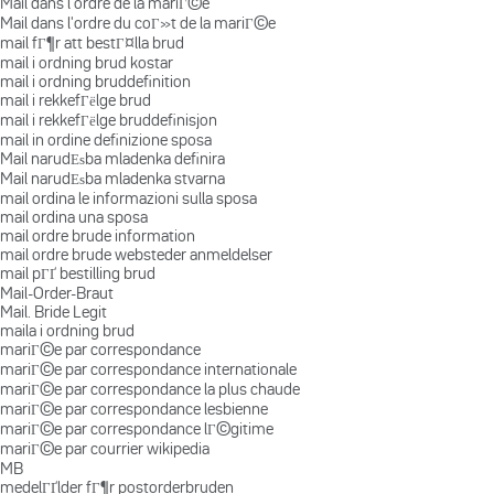
Mail dans l'ordre de la mariГ©e
Mail dans l'ordre du coГ»t de la mariГ©e
mail fГ¶r att bestГ¤lla brud
mail i ordning brud kostar
mail i ordning bruddefinition
mail i rekkefГёlge brud
mail i rekkefГёlge bruddefinisjon
mail in ordine definizione sposa
Mail narudЕѕba mladenka definira
Mail narudЕѕba mladenka stvarna
mail ordina le informazioni sulla sposa
mail ordina una sposa
mail ordre brude information
mail ordre brude websteder anmeldelser
mail pГҐ bestilling brud
Mail-Order-Braut
Mail. Bride Legit
maila i ordning brud
mariГ©e par correspondance
mariГ©e par correspondance internationale
mariГ©e par correspondance la plus chaude
mariГ©e par correspondance lesbienne
mariГ©e par correspondance lГ©gitime
mariГ©e par courrier wikipedia
MB
medelГҐlder fГ¶r postorderbruden