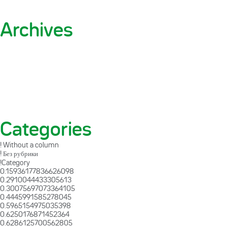
Archives
Categories
! Without a column
! Без рубрики
!Category
0.15936177836626098
0.2910044433305613
0.30075697073364105
0.4445991585278045
0.5965154975035398
0.6250176871452364
0.6286125700562805