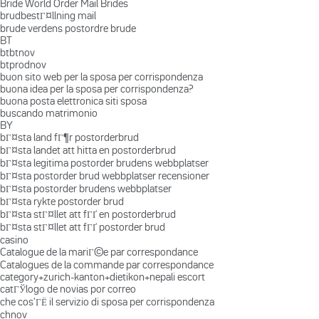
Bride World Order Mail Brides
brudbestГ¤llning mail
brude verdens postordre brude
BT
btbtnov
btprodnov
buon sito web per la sposa per corrispondenza
buona idea per la sposa per corrispondenza?
buona posta elettronica siti sposa
buscando matrimonio
BY
bГ¤sta land fГ¶r postorderbrud
bГ¤sta landet att hitta en postorderbrud
bГ¤sta legitima postorder brudens webbplatser
bГ¤sta postorder brud webbplatser recensioner
bГ¤sta postorder brudens webbplatser
bГ¤sta rykte postorder brud
bГ¤sta stГ¤llet att fГҐ en postorderbrud
bГ¤sta stГ¤llet att fГҐ postorder brud
casino
Catalogue de la mariГ©e par correspondance
Catalogues de la commande par correspondance
category+zurich-kanton+dietikon+nepali escort
catГЎlogo de novias por correo
che cos'ГЁ il servizio di sposa per corrispondenza
chnov