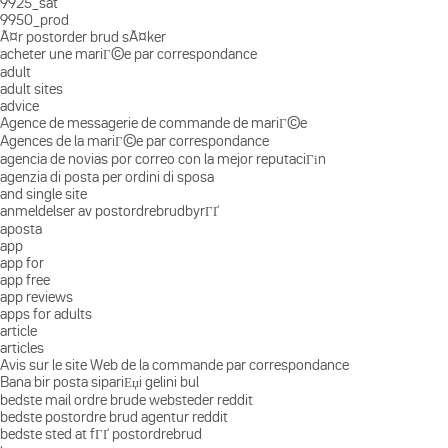
9925_sat
9950_prod
Ã¤r postorder brud sÃ¤ker
acheter une mariГ©e par correspondance
adult
adult sites
advice
Agence de messagerie de commande de mariГ©e
Agences de la mariГ©e par correspondance
agencia de novias por correo con la mejor reputaciГіn
agenzia di posta per ordini di sposa
and single site
anmeldelser av postordrebrudbyrГҐ
aposta
app
app for
app free
app reviews
apps for adults
article
articles
Avis sur le site Web de la commande par correspondance
Bana bir posta sipariЕџi gelini bul
bedste mail ordre brude websteder reddit
bedste postordre brud agentur reddit
bedste sted at fГҐ postordrebrud