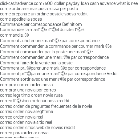
clickcashadvance.com+600-dollar-payday-loan cash advance what is ne
come ordinare una sposa russa per posta
come preparare un ordine postale sposa reddit
come spedire la sposa
Commande par correspondance Definitiom
Commandez la mariГ©e rГ©el du site rГ©el
commanditГ©
Comment acheter une mariГ©e par correspondance
Comment commander la commande par courrier mariГ©e
Comment commander par la poste une mariГ©e
Comment commander une mariГ©e par correspondance
Comment faire de la vente par la poste
Comment prГ©parer une mariГ©e par correspondance
Comment prГ©parer une mariГ©e par correspondance Reddit
Comment sortir avec une mariГ©e par correspondance
comprar correo orden novia
comprar una novia por correo
correo legГ­timo orden novia rusa
correo lГ©sbico ordenar novia reddit
correo orden de preguntas frecuentes de la novia
correo orden novia legГ­tima
correo orden novia real
correo orden novia sitio real
correo orden sitios web de novias reddit
correo para ordenar novia
correo-pedido-novia