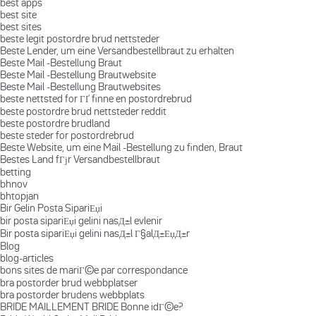
best apps
best site
best sites
beste legit postordre brud nettsteder
Beste Lender, um eine Versandbestellbraut zu erhalten
Beste Mail -Bestellung Braut
Beste Mail -Bestellung Brautwebsite
Beste Mail -Bestellung Brautwebsites
beste nettsted for ГҐ finne en postordrebrud
beste postordre brud nettsteder reddit
beste postordre brudland
beste steder for postordrebrud
Beste Website, um eine Mail -Bestellung zu finden, Braut
Bestes Land fГјr Versandbestellbraut
betting
bhnov
bhtopjan
Bir Gelin Posta SipariЕџi
bir posta sipariЕџi gelini nasД±l evlenir
Bir posta sipariЕџi gelini nasД±l Г§alД±ЕџД±r
Blog
blog-articles
bons sites de mariГ©e par correspondance
bra postorder brud webbplatser
bra postorder brudens webbplats
BRIDE MAILLEMENT BRIDE Bonne idГ©e?