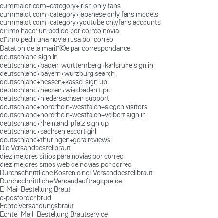
cummalot.com+category+irish only fans
cummalot.com+category+japanese only fans models
cummalot.com+category+youtube onlyfans accounts
cГіmo hacer un pedido por correo novia
cГіmo pedir una novia rusa por correo
Datation de la mariГ©e par correspondance
deutschland sign in
deutschland+baden-wurttemberg+karlsruhe sign in
deutschland+bayern+wurzburg search
deutschland+hessen+kassel sign up
deutschland+hessen+wiesbaden tips
deutschland+niedersachsen support
deutschland+nordrhein-westfalen+siegen visitors
deutschland+nordrhein-westfalen+velbert sign in
deutschland+rheinland-pfalz sign up
deutschland+sachsen escort girl
deutschland+thuringen+gera reviews
Die Versandbestellbraut
diez mejores sitios para novias por correo
diez mejores sitios web de novias por correo
Durchschnittliche Kosten einer Versandbestellbraut
Durchschnittliche Versandauftragspreise
E-Mail-Bestellung Braut
e-postorder brud
Echte Versandungsbraut
Echter Mail -Bestellung Brautservice