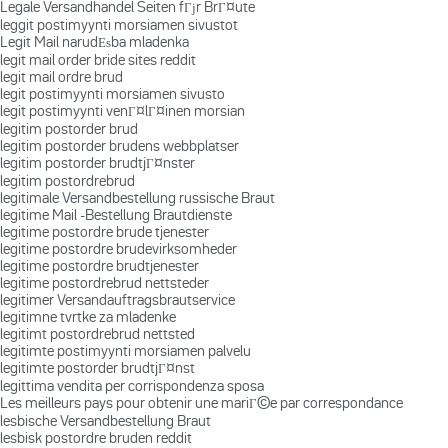
Legale Versandhandel Seiten fГјr BrГ¤ute
leggit postimyynti morsiamen sivustot
Legit Mail narudЕѕba mladenka
legit mail order bride sites reddit
legit mail ordre brud
legit postimyynti morsiamen sivusto
legit postimyynti venГ¤lГ¤inen morsian
legitim postorder brud
legitim postorder brudens webbplatser
legitim postorder brudtjГ¤nster
legitim postordrebrud
legitimale Versandbestellung russische Braut
legitime Mail -Bestellung Brautdienste
legitime postordre brude tjenester
legitime postordre brudevirksomheder
legitime postordre brudtjenester
legitime postordrebrud nettsteder
legitimer Versandauftragsbrautservice
legitimne tvrtke za mladenke
legitimt postordrebrud nettsted
legitimte postimyynti morsiamen palvelu
legitimte postorder brudtjГ¤nst
legittima vendita per corrispondenza sposa
Les meilleurs pays pour obtenir une mariГ©e par correspondance
lesbische Versandbestellung Braut
lesbisk postordre bruden reddit