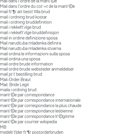
Mail dans l'ordre de la mariГ©e
Mail dans l'ordre du coГ»t de la mariГ©e
mail fГ¶r att bestГ¤lla brud
mail i ordning brud kostar
mail i ordning bruddefinition
mail i rekkefГёlge brud
mail i rekkefГёlge bruddefinisjon
mail in ordine definizione sposa
Mail narudЕѕba mladenka definira
Mail narudЕѕba mladenka stvarna
mail ordina le informazioni sulla sposa
mail ordina una sposa
mail ordre brude information
mail ordre brude websteder anmeldelser
mail pГҐ bestilling brud
Mail-Order-Braut
Mail. Bride Legit
maila i ordning brud
mariГ©e par correspondance
mariГ©e par correspondance internationale
mariГ©e par correspondance la plus chaude
mariГ©e par correspondance lesbienne
mariГ©e par correspondance lГ©gitime
mariГ©e par courrier wikipedia
MB
medelГҐlder fГ¶r postorderbruden