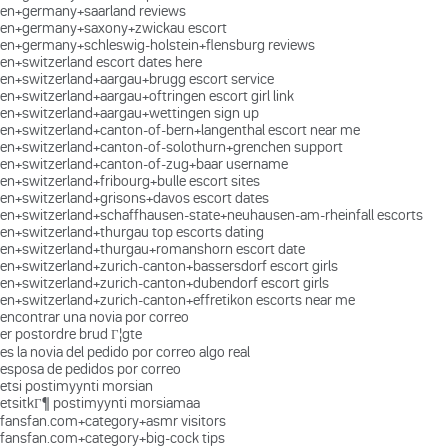
en+germany+saarland reviews
en+germany+saxony+zwickau escort
en+germany+schleswig-holstein+flensburg reviews
en+switzerland escort dates here
en+switzerland+aargau+brugg escort service
en+switzerland+aargau+oftringen escort girl link
en+switzerland+aargau+wettingen sign up
en+switzerland+canton-of-bern+langenthal escort near me
en+switzerland+canton-of-solothurn+grenchen support
en+switzerland+canton-of-zug+baar username
en+switzerland+fribourg+bulle escort sites
en+switzerland+grisons+davos escort dates
en+switzerland+schaffhausen-state+neuhausen-am-rheinfall escorts
en+switzerland+thurgau top escorts dating
en+switzerland+thurgau+romanshorn escort date
en+switzerland+zurich-canton+bassersdorf escort girls
en+switzerland+zurich-canton+dubendorf escort girls
en+switzerland+zurich-canton+effretikon escorts near me
encontrar una novia por correo
er postordre brud Г¦gte
es la novia del pedido por correo algo real
esposa de pedidos por correo
etsi postimyynti morsian
etsitkГ¶ postimyynti morsiamaa
fansfan.com+category+asmr visitors
fansfan.com+category+big-cock tips