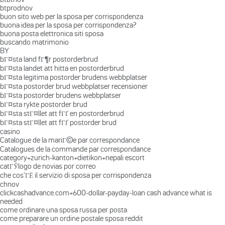
btprodnov
buon sito web per la sposa per corrispondenza
buona idea per la sposa per corrispondenza?
buona posta elettronica siti sposa
buscando matrimonio
BY
bГ¤sta land fГ¶r postorderbrud
bГ¤sta landet att hitta en postorderbrud
bГ¤sta legitima postorder brudens webbplatser
bГ¤sta postorder brud webbplatser recensioner
bГ¤sta postorder brudens webbplatser
bГ¤sta rykte postorder brud
bГ¤sta stГ¤llet att fГҐ en postorderbrud
bГ¤sta stГ¤llet att fГҐ postorder brud
casino
Catalogue de la mariГ©e par correspondance
Catalogues de la commande par correspondance
category+zurich-kanton+dietikon+nepali escort
catГЎlogo de novias por correo
che cos'ГЁ il servizio di sposa per corrispondenza
chnov
clickcashadvance.com+600-dollar-payday-loan cash advance what is
needed
come ordinare una sposa russa per posta
come preparare un ordine postale sposa reddit