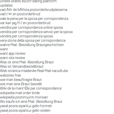
united-states escort dating platform
updates
vad Ã¤r de bÃ¤sta postorderbrudplatserna
vad Г¤r en postorderbrud
vale la pena per la sposa per corrispondenza
var kan jag fГҐ en postorderbrud
vendita per corrispondenza online sposa
vendita per corrispondenza servizi per la sposa
vendita per corrispondenza sposa
vera storia della sposa per corrispondenza
wahre Mail -Bestellung Brautgeschichten
want
want app review
want site review
Was ist eine Mail -Bestellung Braut
Was ist Versandbestellbraut
Web stranica mladenke Real Mail narudЕѕbe
websites free
wie man beauftragte Braut
wie man eine Braut bestellt
Wiki de la mariГ©e par correspondance
wikipedia mail order bride
wikipedia postimyynti morsian
Wo kaufe ich eine Mail -Bestellung Braut
yasal posta sipariЕџi gelin hizmeti
yasal posta sipariЕџi gelin siteleri