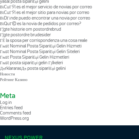
yasal posta sipariЕџi gelini
ВїCuГЎl es el mejor servicio de novias por correo
ВїCuГЎl es el mejor sitio para novias por correo
ВїDГіnde puedo encontrar una novia por correo
ВїQuГ© es la novia de pedidos por correo?
Г¦gte historie om postordrebrud
Г¦gte postordre brudesider
ГЁ la sposa per corrispondenza una cosa reale
Гњst Nominal Posta SipariЕџi Gelin Hizmeti
Гњst Nominal Posta SipariЕџi Gelin Siteleri
Гњst Posta SipariЕџi Gelin Hizmetleri
Гњst posta sipariЕџi gelin Гјlkeleri
Д±rklararasД± posta sipariЕџi gelini
Новости
Рейтинг Казино
Meta
Log in
Entries feed
Comments feed
WordPress.org
NEXUS POWER