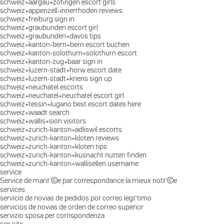
schweiz+aargau+zofingen escort girls
schweiz+appenzell-innerrhoden reviews
schweiz+freiburg sign in
schweiz+graubunden escort girl
schweiz+graubunden+davos tips
schweiz+kanton-bern+bern escort buchen
schweiz+kanton-solothurn+solothurn escort
schweiz+kanton-zug+baar sign in
schweiz+luzern-stadt+horw escort date
schweiz+luzern-stadt+kriens sign up
schweiz+neuchatel escorts
schweiz+neuchatel+neuchatel escort girl
schweiz+tessin+lugano best escort dates here
schweiz+waadt search
schweiz+wallis+sion visitors
schweiz+zurich-kanton+adliswil escorts
schweiz+zurich-kanton+kloten reviews
schweiz+zurich-kanton+kloten tips
schweiz+zurich-kanton+kusnacht nutten finden
schweiz+zurich-kanton+wallisellen username
service
Service de mariГ©e par correspondance la mieux notГ©e
services
servicio de novias de pedidos por correo legГ­timo
servicios de novias de orden de correo superior
servizio sposa per corrispondenza
sex site