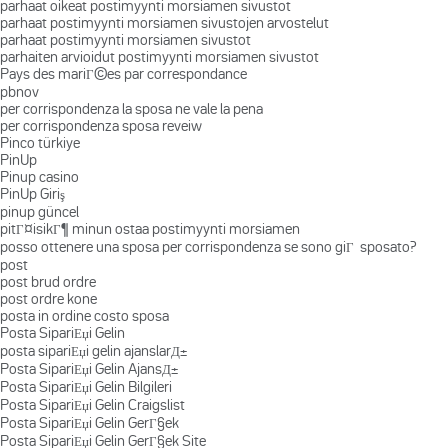
parhaat oikeat postimyynti morsiamen sivustot
parhaat postimyynti morsiamen sivustojen arvostelut
parhaat postimyynti morsiamen sivustot
parhaiten arvioidut postimyynti morsiamen sivustot
Pays des mariГ©es par correspondance
pbnov
per corrispondenza la sposa ne vale la pena
per corrispondenza sposa reveiw
Pinco türkiye
PinUp
Pinup casino
PinUp Giriş
pinup güncel
pitГ¤isikГ¶ minun ostaa postimyynti morsiamen
posso ottenere una sposa per corrispondenza se sono giГ sposato?
post
post brud ordre
post ordre kone
posta in ordine costo sposa
Posta SipariЕџi Gelin
posta sipariЕџi gelin ajanslarД±
Posta SipariЕџi Gelin AjansД±
Posta SipariЕџi Gelin Bilgileri
Posta SipariЕџi Gelin Craigslist
Posta SipariЕџi Gelin GerГ§ek
Posta SipariЕџi Gelin GerГ§ek Site