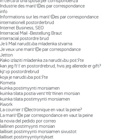
in cerca di una sposa per corrispondenza
Industrie des mariГ©es par correspondance
info
Informations sur les mariГ©es par correspondance
internationell postorderbrud
Internet Business, SEO
Interracial Mail -Bestellung Braut
interracial postordre brud
Je li Mail narudЕѕba mladenka stvarna
Je veux une mariГ©e par correspondance
Jetton
Kako izlaziti mladenka za narudЕѕbu poЕЎte
kan jeg fГҐ en postordrebrud, hvis jeg allerede er gift?
kjГёp postordrebrud
koja je narudЕѕba poЕЎte
Kometa
kuinka postimyynti morsiamen
kuinka tilata postia venГ¤lГ¤inen morsian
kuinka tilata postimyynti morsiamen
Kwork
La courrier Г©lectronique en vaut la peine?
La mariГ©e par correspondance en vaut la peine
la novia del pedido por correo
laillinen postimyynti morsian
lailliset postimyynti morsiamen sivustot
lailliset postimyyntiyritykset