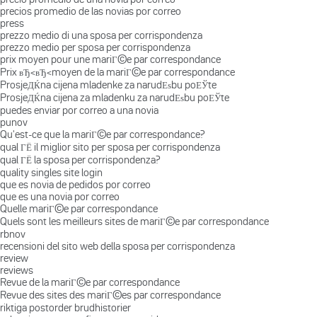
precios promedio de las novias por correo
press
prezzo medio di una sposa per corrispondenza
prezzo medio per sposa per corrispondenza
prix moyen pour une mariГ©e par correspondance
Prix вЂ‹вЂ‹moyen de la mariГ©e par correspondance
ProsjeДЌna cijena mladenke za narudЕѕbu poЕЎte
ProsjeДЌna cijena za mladenku za narudЕѕbu poЕЎte
puedes enviar por correo a una novia
punov
Qu'est-ce que la mariГ©e par correspondance?
qual ГЁ il miglior sito per sposa per corrispondenza
qual ГЁ la sposa per corrispondenza?
quality singles site login
que es novia de pedidos por correo
que es una novia por correo
Quelle mariГ©e par correspondance
Quels sont les meilleurs sites de mariГ©e par correspondance
rbnov
recensioni del sito web della sposa per corrispondenza
review
reviews
Revue de la mariГ©e par correspondance
Revue des sites des mariГ©es par correspondance
riktiga postorder brudhistorier