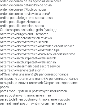
orden de correo de las agencias de la novia
orden de correo definiciГіn de novia
orden de correo lГ©sbico novia
orden de correo novia vale la pena?
ordine postale legittimo sposa russa
ordini postali agenzie sposa
ordini postali recensioni sposa
Ortalama posta sipariЕџi gelin fiyatlarД±
osterreich+burgenland username
osterreich+niederosterreich reviews
osterreich+oberosterreich search
osterreich+oberosterreich+ansfelden escort service
osterreich+oberosterreich+ansfelden tips
osterreich+oberosterreich+bad-ischl escort near me
osterreich+salzburg-staat+wals search
osterreich+salzburg-staat+wals sign in
osterreich+steiermark best escort service
osterreich+wiener-staat sign in
oГ№ acheter une mariГ©e par correspondance
oГ№ puis-je obtenir une mariГ©e par correspondance
oГ№ puis-je trouver une mariГ©e par correspondance
pages
paras maa lГ¶ytГ¤Г¤ postimyynti morsiamen
paras postimyynti morsiamen maa
paras todellinen postimyynti morsiamen sivusto
parhaat maat postimyynti morsiamen kanssa