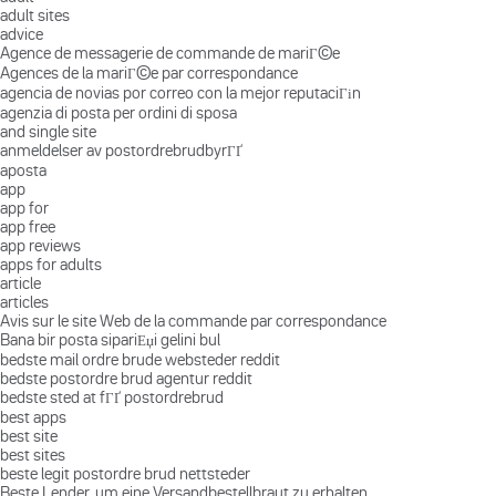
adult sites
advice
Agence de messagerie de commande de mariГ©e
Agences de la mariГ©e par correspondance
agencia de novias por correo con la mejor reputaciГіn
agenzia di posta per ordini di sposa
and single site
anmeldelser av postordrebrudbyrГҐ
aposta
app
app for
app free
app reviews
apps for adults
article
articles
Avis sur le site Web de la commande par correspondance
Bana bir posta sipariЕџi gelini bul
bedste mail ordre brude websteder reddit
bedste postordre brud agentur reddit
bedste sted at fГҐ postordrebrud
best apps
best site
best sites
beste legit postordre brud nettsteder
Beste Lender, um eine Versandbestellbraut zu erhalten