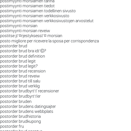
postimyynti morsiamen tarina
postimyynti morsiamen tiedot
postimyynti morsiamen todellinen sivusto
postimyynti morsiamen verkkosivusto
postimyynti morsiamen verkkosivustojen arvostelut
postimyynti morsian
postimyynti morsian reveiw
postitse jГ¤rjestyksessГ¤ morsian
posto migliore per ricevere la sposa per corrispondenza
postorder brud
postorder brud bra idГ©?
postorder brud definition
postorder brud legit
postorder brud legit?
postorder brud recension
postorder brud reveiw
postorder brud till salu
postorder brud verklig
postorder brudbyrГҐ recensioner
postorder brudbyrГҐer
postorder bruden
postorder brudens datingsajter
postorder brudens webbplats
postorder brudhistoria
postorder brudkupong
postorder fru