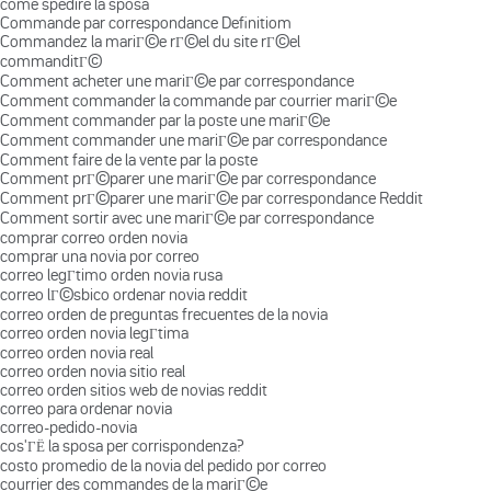
come spedire la sposa
Commande par correspondance Definitiom
Commandez la mariГ©e rГ©el du site rГ©el
commanditГ©
Comment acheter une mariГ©e par correspondance
Comment commander la commande par courrier mariГ©e
Comment commander par la poste une mariГ©e
Comment commander une mariГ©e par correspondance
Comment faire de la vente par la poste
Comment prГ©parer une mariГ©e par correspondance
Comment prГ©parer une mariГ©e par correspondance Reddit
Comment sortir avec une mariГ©e par correspondance
comprar correo orden novia
comprar una novia por correo
correo legГ­timo orden novia rusa
correo lГ©sbico ordenar novia reddit
correo orden de preguntas frecuentes de la novia
correo orden novia legГ­tima
correo orden novia real
correo orden novia sitio real
correo orden sitios web de novias reddit
correo para ordenar novia
correo-pedido-novia
cos'ГЁ la sposa per corrispondenza?
costo promedio de la novia del pedido por correo
courrier des commandes de la mariГ©e