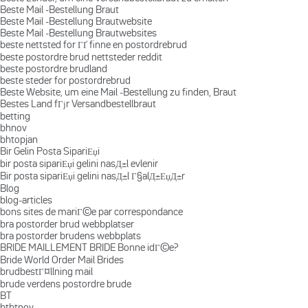
Beste Mail -Bestellung Braut
Beste Mail -Bestellung Brautwebsite
Beste Mail -Bestellung Brautwebsites
beste nettsted for ГҐ finne en postordrebrud
beste postordre brud nettsteder reddit
beste postordre brudland
beste steder for postordrebrud
Beste Website, um eine Mail -Bestellung zu finden, Braut
Bestes Land fГјr Versandbestellbraut
betting
bhnov
bhtopjan
Bir Gelin Posta SipariЕџi
bir posta sipariЕџi gelini nasД±l evlenir
Bir posta sipariЕџi gelini nasД±l Г§alД±ЕџД±r
Blog
blog-articles
bons sites de mariГ©e par correspondance
bra postorder brud webbplatser
bra postorder brudens webbplats
BRIDE MAILLEMENT BRIDE Bonne idГ©e?
Bride World Order Mail Brides
brudbestГ¤llning mail
brude verdens postordre brude
BT
btbtnov