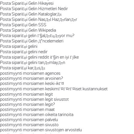
Posta SipariЕџi Gelin Hikayesi
Posta SipariЕџi Gelin Hizmetleri Nedir
Posta SipariЕџi Gelin KataloglarД±
Posta SipariЕџi Gelin NasД±l HazД±rlanД±r
Posta SipariЕџi Gelin SSS
Posta SipariЕџi Gelin Wikipedia
Posta sipariЕџi gelin Г§alД±ЕџД±yor mu?
Posta SipariЕџi Gelin Д°ncelemeleri
Posta sipariЕџi gelini
Posta sipariЕџi gelini nedir
Posta sipariЕџi gelini reddit iГ§in en iyi Гјlke
Posta sipariЕџi gelini tanД±mlayД±n
Posta sipariЕџi karД±sД±
postimyynti morsiamen agences
postimyynti morsiamen arvoinen?
postimyynti morsiamen keski-ikГ¤
postimyynti morsiamen keskimГ¤Г¤rГ¤iset kustannukset
postimyynti morsiamen legit
postimyynti morsiamen legit sivustot
postimyynti morsiamen legit?
postimyynti morsiamen maat
postimyynti morsiamen oikeita tarinoita
postimyynti morsiamen palvelu
postimyynti morsiamen sivusto
postimyynti morsiamen sivustojen arvostelu