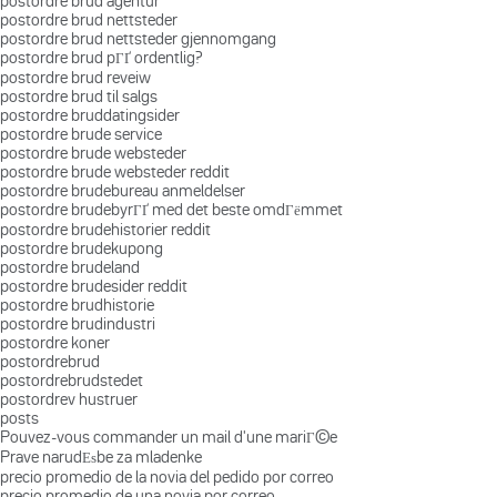
postordre brud agentur
postordre brud nettsteder
postordre brud nettsteder gjennomgang
postordre brud pГҐ ordentlig?
postordre brud reveiw
postordre brud til salgs
postordre bruddatingsider
postordre brude service
postordre brude websteder
postordre brude websteder reddit
postordre brudebureau anmeldelser
postordre brudebyrГҐ med det beste omdГёmmet
postordre brudehistorier reddit
postordre brudekupong
postordre brudeland
postordre brudesider reddit
postordre brudhistorie
postordre brudindustri
postordre koner
postordrebrud
postordrebrudstedet
postordrev hustruer
posts
Pouvez-vous commander un mail d'une mariГ©e
Prave narudЕѕbe za mladenke
precio promedio de la novia del pedido por correo
precio promedio de una novia por correo