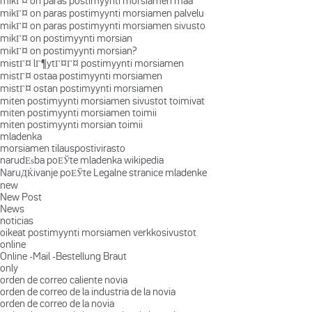
mikГ¤ on paras postimyynti morsiamen maa
mikГ¤ on paras postimyynti morsiamen palvelu
mikГ¤ on paras postimyynti morsiamen sivusto
mikГ¤ on postimyynti morsian
mikГ¤ on postimyynti morsian?
mistГ¤ lГ¶ytГ¤Г¤ postimyynti morsiamen
mistГ¤ ostaa postimyynti morsiamen
mistГ¤ ostan postimyynti morsiamen
miten postimyynti morsiamen sivustot toimivat
miten postimyynti morsiamen toimii
miten postimyynti morsian toimii
mladenka
morsiamen tilauspostivirasto
narudЕѕba poЕЎte mladenka wikipedia
NaruДЌivanje poЕЎte Legalne stranice mladenke
new
New Post
News
noticias
oikeat postimyynti morsiamen verkkosivustot
online
Online -Mail -Bestellung Braut
only
orden de correo caliente novia
orden de correo de la industria de la novia
orden de correo de la novia