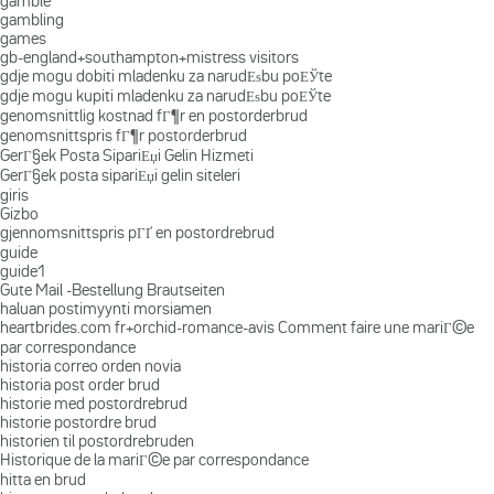
gamble
gambling
games
gb-england+southampton+mistress visitors
gdje mogu dobiti mladenku za narudЕѕbu poЕЎte
gdje mogu kupiti mladenku za narudЕѕbu poЕЎte
genomsnittlig kostnad fГ¶r en postorderbrud
genomsnittspris fГ¶r postorderbrud
GerГ§ek Posta SipariЕџi Gelin Hizmeti
GerГ§ek posta sipariЕџi gelin siteleri
giris
Gizbo
gjennomsnittspris pГҐ en postordrebrud
guide
guide1
Gute Mail -Bestellung Brautseiten
haluan postimyynti morsiamen
heartbrides.com fr+orchid-romance-avis Comment faire une mariГ©e
par correspondance
historia correo orden novia
historia post order brud
historie med postordrebrud
historie postordre brud
historien til postordrebruden
Historique de la mariГ©e par correspondance
hitta en brud