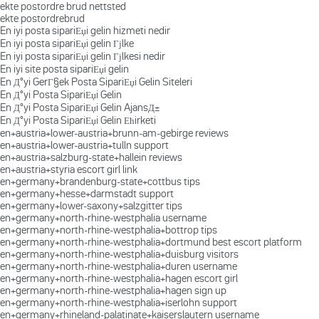
ekte postordre brud nettsted
ekte postordrebrud
En iyi posta sipariЕџi gelin hizmeti nedir
En iyi posta sipariЕџi gelin Гјlke
En iyi posta sipariЕџi gelin Гјlkesi nedir
En iyi site posta sipariЕџi gelin
En Д°yi GerГ§ek Posta SipariЕџi Gelin Siteleri
En Д°yi Posta SipariЕџi Gelin
En Д°yi Posta SipariЕџi Gelin AjansД±
En Д°yi Posta SipariЕџi Gelin Ећirketi
en+austria+lower-austria+brunn-am-gebirge reviews
en+austria+lower-austria+tulln support
en+austria+salzburg-state+hallein reviews
en+austria+styria escort girl link
en+germany+brandenburg-state+cottbus tips
en+germany+hesse+darmstadt support
en+germany+lower-saxony+salzgitter tips
en+germany+north-rhine-westphalia username
en+germany+north-rhine-westphalia+bottrop tips
en+germany+north-rhine-westphalia+dortmund best escort platform
en+germany+north-rhine-westphalia+duisburg visitors
en+germany+north-rhine-westphalia+duren username
en+germany+north-rhine-westphalia+hagen escort girl
en+germany+north-rhine-westphalia+hagen sign up
en+germany+north-rhine-westphalia+iserlohn support
en+germany+rhineland-palatinate+kaiserslautern username