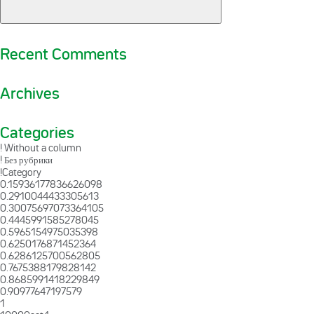
Recent Comments
Archives
Categories
! Without a column
! Без рубрики
!Category
0.15936177836626098
0.2910044433305613
0.30075697073364105
0.4445991585278045
0.5965154975035398
0.6250176871452364
0.6286125700562805
0.7675388179828142
0.8685991418229849
0.90977647197579
1