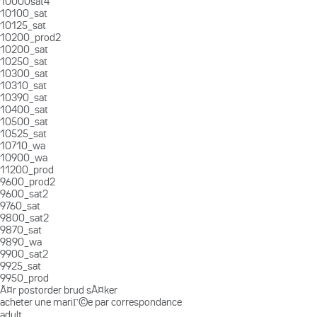
10000sat4
10100_sat
10125_sat
10200_prod2
10200_sat
10250_sat
10300_sat
10310_sat
10390_sat
10400_sat
10500_sat
10525_sat
10710_wa
10900_wa
11200_prod
9600_prod2
9600_sat2
9760_sat
9800_sat2
9870_sat
9890_wa
9900_sat2
9925_sat
9950_prod
Ã¤r postorder brud sÃ¤ker
acheter une mariГ©e par correspondance
adult