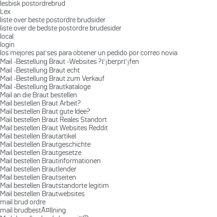
lesbisk postordrebrud
Lex
liste over beste postordre brudsider
liste over de bedste postordre brudesider
local
login
los mejores paГ­ses para obtener un pedido por correo novia
Mail -Bestellung Braut -Websites ?ГјberprГјfen
Mail -Bestellung Braut echt
Mail -Bestellung Braut zum Verkauf
Mail -Bestellung Brautkataloge
Mail an die Braut bestellen
Mail bestellen Braut Arbeit?
Mail bestellen Braut gute Idee?
Mail bestellen Braut Reales Standort
Mail bestellen Braut Websites Reddit
Mail bestellen Brautartikel
Mail bestellen Brautgeschichte
Mail bestellen Brautgesetze
Mail bestellen Brautinformationen
Mail bestellen Brautlender
Mail bestellen Brautseiten
Mail bestellen Brautstandorte legitim
Mail bestellen Brautwebsites
mail brud ordre
mail brudbestÃ¤llning