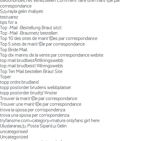
swoonbrides.net venezuelien Comment faire une mariГ©e par
correspondance
SД±rayla gelin maliyeti
testuarez
tips for a
Top -Mail -Bestellung Braut sitzt
Top -Mail -Brautnetz bestellen
Top 10 des sites de mariГ©es par correspondance
Top 5 sites de mariГ©e par correspondance
Top Bride Mail.
Top dix marins de la vente par correspondance webite
top mail brudbestÃ¤llningswebb
top mail brudbestГ¤llningswebb
Top Ten Mail bestellen Braut Site
Toper
topp ordre brudland
topp postorder brudens webbplatser
topp postorder brudtjГ¤nster
Trouver la mariГ©e par correspondance
Trouver une mariГ©e par correspondance
trova la sposa per corrispondenza
trova una sposa per corrispondenza
tryfansme.com+category+mature onlyfans girl here
UluslararasД± Posta SipariЕџi Gelin
uncategorised
Uncategorized