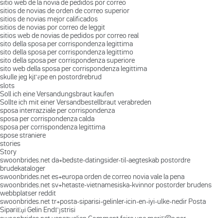
sitio web de la novia de pedidos por correo
sitios de novias de orden de correo superior
sitios de novias mejor calificados
sitios de novias por correo de leggit
sitios web de novias de pedidos por correo real
sito della sposa per corrispondenza legittima
sito della sposa per corrispondenza legittimo
sito della sposa per corrispondenza superiore
sito web della sposa per corrispondenza legittima
skulle jeg kjГёpe en postordrebrud
slots
Soll ich eine Versandungsbraut kaufen
Sollte ich mit einer Versandbestellbraut verabreden
sposa interrazziale per corrispondenza
sposa per corrispondenza calda
sposa per corrispondenza legittima
spose straniere
stories
Story
swoonbrides.net da+bedste-datingsider-til-aegteskab postordre
brudekataloger
swoonbrides.net es+europa orden de correo novia vale la pena
swoonbrides.net sv+hetaste-vietnamesiska-kvinnor postorder brudens
webbplatser reddit
swoonbrides.net tr+posta-siparisi-gelinler-icin-en-iyi-ulke-nedir Posta
SipariЕџi Gelin EndГјstrisi