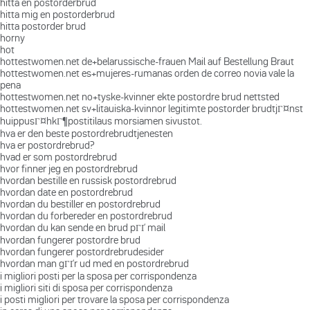
hitta en postorderbrud
hitta mig en postorderbrud
hitta postorder brud
horny
hot
hottestwomen.net de+belarussische-frauen Mail auf Bestellung Braut
hottestwomen.net es+mujeres-rumanas orden de correo novia vale la
pena
hottestwomen.net no+tyske-kvinner ekte postordre brud nettsted
hottestwomen.net sv+litauiska-kvinnor legitimte postorder brudtjГ¤nst
huippusГ¤hkГ¶postitilaus morsiamen sivustot.
hva er den beste postordrebrudtjenesten
hva er postordrebrud?
hvad er som postordrebrud
hvor finner jeg en postordrebrud
hvordan bestille en russisk postordrebrud
hvordan date en postordrebrud
hvordan du bestiller en postordrebrud
hvordan du forbereder en postordrebrud
hvordan du kan sende en brud pГҐ mail
hvordan fungerer postordre brud
hvordan fungerer postordrebrudesider
hvordan man gГҐr ud med en postordrebrud
i migliori posti per la sposa per corrispondenza
i migliori siti di sposa per corrispondenza
i posti migliori per trovare la sposa per corrispondenza