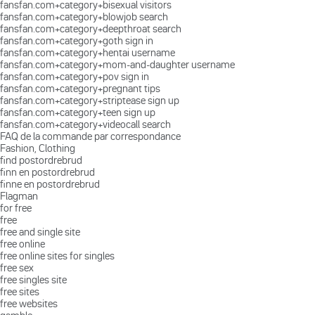
fansfan.com+category+bisexual visitors
fansfan.com+category+blowjob search
fansfan.com+category+deepthroat search
fansfan.com+category+goth sign in
fansfan.com+category+hentai username
fansfan.com+category+mom-and-daughter username
fansfan.com+category+pov sign in
fansfan.com+category+pregnant tips
fansfan.com+category+striptease sign up
fansfan.com+category+teen sign up
fansfan.com+category+videocall search
FAQ de la commande par correspondance
Fashion, Clothing
find postordrebrud
finn en postordrebrud
finne en postordrebrud
Flagman
for free
free
free and single site
free online
free online sites for singles
free sex
free singles site
free sites
free websites