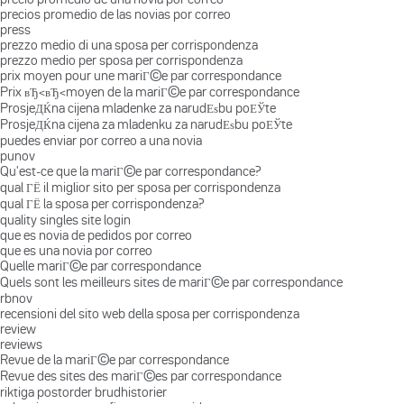
precios promedio de las novias por correo
press
prezzo medio di una sposa per corrispondenza
prezzo medio per sposa per corrispondenza
prix moyen pour une mariГ©e par correspondance
Prix вЂ‹вЂ‹moyen de la mariГ©e par correspondance
ProsjeДЌna cijena mladenke za narudЕѕbu poЕЎte
ProsjeДЌna cijena za mladenku za narudЕѕbu poЕЎte
puedes enviar por correo a una novia
punov
Qu'est-ce que la mariГ©e par correspondance?
qual ГЁ il miglior sito per sposa per corrispondenza
qual ГЁ la sposa per corrispondenza?
quality singles site login
que es novia de pedidos por correo
que es una novia por correo
Quelle mariГ©e par correspondance
Quels sont les meilleurs sites de mariГ©e par correspondance
rbnov
recensioni del sito web della sposa per corrispondenza
review
reviews
Revue de la mariГ©e par correspondance
Revue des sites des mariГ©es par correspondance
riktiga postorder brudhistorier