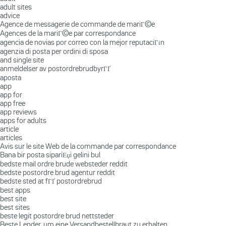
adult sites
advice
Agence de messagerie de commande de mariГ©e
Agences de la mariГ©e par correspondance
agencia de novias por correo con la mejor reputaciГіn
agenzia di posta per ordini di sposa
and single site
anmeldelser av postordrebrudbyrГҐ
aposta
app
app for
app free
app reviews
apps for adults
article
articles
Avis sur le site Web de la commande par correspondance
Bana bir posta sipariЕџi gelini bul
bedste mail ordre brude websteder reddit
bedste postordre brud agentur reddit
bedste sted at fГҐ postordrebrud
best apps
best site
best sites
beste legit postordre brud nettsteder
Beste Lender, um eine Versandbestellbraut zu erhalten