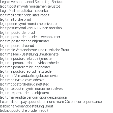
Legale Versandhandel Seiten fГјr BrГ¤ute
leggit postimyynti morsiamen sivustot
Legit Mail narudЕѕba mladenka
legit mail order bride sites reddit
legit mail ordre brud
legit postimyynti morsiamen sivusto
legit postimyynti venГ¤lГ¤inen morsian
legitim postorder brud
legitim postorder brudens webbplatser
legitim postorder brudtjГ¤nster
legitim postordrebrud
legitimale Versandbestellung russische Braut
legitime Mail -Bestellung Brautdienste
legitime postordre brude tjenester
legitime postordre brudevirksomheder
legitime postordre brudtjenester
legitime postordrebrud nettsteder
legitimer Versandauftragsbrautservice
legitimne tvrtke za mladenke
legitimt postordrebrud nettsted
legitimte postimyynti morsiamen palvelu
legitimte postorder brudtjГ¤nst
legittima vendita per corrispondenza sposa
Les meilleurs pays pour obtenir une mariГ©e par correspondance
lesbische Versandbestellung Braut
lesbisk postordre bruden reddit