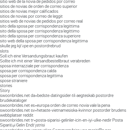
sitio web de la novia de pedidos por correo
sitios de novias de orden de correo superior
sitios de novias mejor calificados
sitios de novias por correo de leggit
sitios web de novias de pedidos por correo real
sito della sposa per corrispondenza legittima
sito della sposa per corrispondenza legittimo
sito della sposa per corrispondenza superiore
sito web della sposa per corrispondenza legittima
skulle jeg kjГёpe en postordrebrud
slots
Soll ich eine Versandungsbraut kaufen
Sollte ich mit einer Versandbestellbraut verabreden
sposa interrazziale per corrispondenza
sposa per corrispondenza calda
sposa per corrispondenza legittima
spose straniere
stories
Story
swoonbrides.net da+bedste-datingsider-til-aegteskab postordre
brudekataloger
swoonbrides.net es+europa orden de correo novia vale la pena
swoonbrides.net sv+hetaste-vietnamesiska-kvinnor postorder brudens
webbplatser reddit
swoonbrides.net tr+posta-siparisi-gelinler-icin-en-iyi-ulke-nedir Posta
SipariЕџi Gelin EndГјstrisi