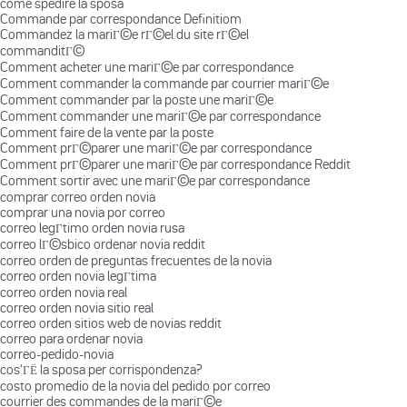
come spedire la sposa
Commande par correspondance Definitiom
Commandez la mariГ©e rГ©el du site rГ©el
commanditГ©
Comment acheter une mariГ©e par correspondance
Comment commander la commande par courrier mariГ©e
Comment commander par la poste une mariГ©e
Comment commander une mariГ©e par correspondance
Comment faire de la vente par la poste
Comment prГ©parer une mariГ©e par correspondance
Comment prГ©parer une mariГ©e par correspondance Reddit
Comment sortir avec une mariГ©e par correspondance
comprar correo orden novia
comprar una novia por correo
correo legГ­timo orden novia rusa
correo lГ©sbico ordenar novia reddit
correo orden de preguntas frecuentes de la novia
correo orden novia legГ­tima
correo orden novia real
correo orden novia sitio real
correo orden sitios web de novias reddit
correo para ordenar novia
correo-pedido-novia
cos'ГЁ la sposa per corrispondenza?
costo promedio de la novia del pedido por correo
courrier des commandes de la mariГ©e