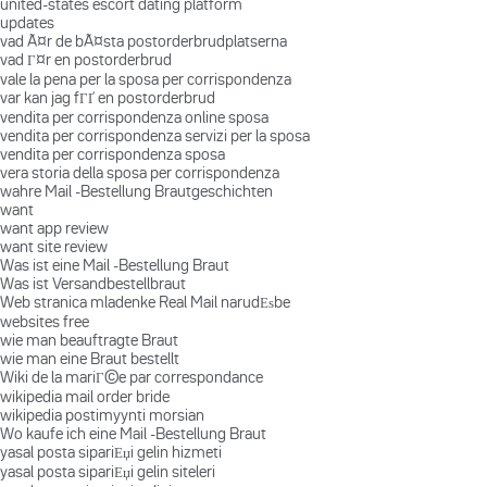
united-states escort dating platform
updates
vad Ã¤r de bÃ¤sta postorderbrudplatserna
vad Г¤r en postorderbrud
vale la pena per la sposa per corrispondenza
var kan jag fГҐ en postorderbrud
vendita per corrispondenza online sposa
vendita per corrispondenza servizi per la sposa
vendita per corrispondenza sposa
vera storia della sposa per corrispondenza
wahre Mail -Bestellung Brautgeschichten
want
want app review
want site review
Was ist eine Mail -Bestellung Braut
Was ist Versandbestellbraut
Web stranica mladenke Real Mail narudЕѕbe
websites free
wie man beauftragte Braut
wie man eine Braut bestellt
Wiki de la mariГ©e par correspondance
wikipedia mail order bride
wikipedia postimyynti morsian
Wo kaufe ich eine Mail -Bestellung Braut
yasal posta sipariЕџi gelin hizmeti
yasal posta sipariЕџi gelin siteleri