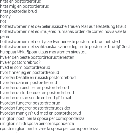
hitta en postorderbrud
hitta mig en postorderbrud
hitta postorder brud
horny
hot
hottestwomen.net de+belarussische-frauen Mail auf Bestellung Braut
hottestwomen.net es+mujeres-rumanas orden de correo novia vale la
pena
hottestwomen.net no+tyske-kvinner ekte postordre brud nettsted
hottestwomen.net sv+litauiska-kvinnor legitimte postorder brudtjГ¤nst
huippusГ¤hkГ¶postitilaus morsiamen sivustot.
hva er den beste postordrebrudtjenesten
hva er postordrebrud?
hvad er som postordrebrud
hvor finner jeg en postordrebrud
hvordan bestille en russisk postordrebrud
hvordan date en postordrebrud
hvordan du bestiller en postordrebrud
hvordan du forbereder en postordrebrud
hvordan du kan sende en brud pГҐ mail
hvordan fungerer postordre brud
hvordan fungerer postordrebrudesider
hvordan man gГҐr ud med en postordrebrud
i migliori posti per la sposa per corrispondenza
i migliori siti di sposa per corrispondenza
i posti migliori per trovare la sposa per corrispondenza