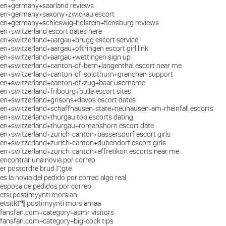
en+germany+saarland reviews
en+germany+saxony+zwickau escort
en+germany+schleswig-holstein+flensburg reviews
en+switzerland escort dates here
en+switzerland+aargau+brugg escort service
en+switzerland+aargau+oftringen escort girl link
en+switzerland+aargau+wettingen sign up
en+switzerland+canton-of-bern+langenthal escort near me
en+switzerland+canton-of-solothurn+grenchen support
en+switzerland+canton-of-zug+baar username
en+switzerland+fribourg+bulle escort sites
en+switzerland+grisons+davos escort dates
en+switzerland+schaffhausen-state+neuhausen-am-rheinfall escorts
en+switzerland+thurgau top escorts dating
en+switzerland+thurgau+romanshorn escort date
en+switzerland+zurich-canton+bassersdorf escort girls
en+switzerland+zurich-canton+dubendorf escort girls
en+switzerland+zurich-canton+effretikon escorts near me
encontrar una novia por correo
er postordre brud Г¦gte
es la novia del pedido por correo algo real
esposa de pedidos por correo
etsi postimyynti morsian
etsitkГ¶ postimyynti morsiamaa
fansfan.com+category+asmr visitors
fansfan.com+category+big-cock tips