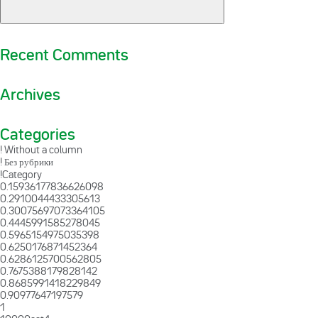
Recent Comments
Archives
Categories
! Without a column
! Без рубрики
!Category
0.15936177836626098
0.2910044433305613
0.30075697073364105
0.4445991585278045
0.5965154975035398
0.6250176871452364
0.6286125700562805
0.7675388179828142
0.8685991418229849
0.90977647197579
1