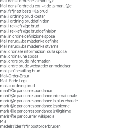
Mail dans l'ordre de la mariГ©e
Mail dans l'ordre du coГ»t de la mariГ©e
mail fГ¶r att bestГ¤lla brud
mail i ordning brud kostar
mail i ordning bruddefinition
mail i rekkefГёlge brud
mail i rekkefГёlge bruddefinisjon
mail in ordine definizione sposa
Mail narudЕѕba mladenka definira
Mail narudЕѕba mladenka stvarna
mail ordina le informazioni sulla sposa
mail ordina una sposa
mail ordre brude information
mail ordre brude websteder anmeldelser
mail pГҐ bestilling brud
Mail-Order-Braut
Mail. Bride Legit
maila i ordning brud
mariГ©e par correspondance
mariГ©e par correspondance internationale
mariГ©e par correspondance la plus chaude
mariГ©e par correspondance lesbienne
mariГ©e par correspondance lГ©gitime
mariГ©e par courrier wikipedia
MB
medelГҐlder fГ¶r postorderbruden