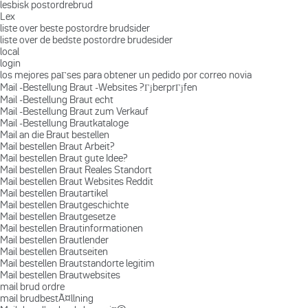
lesbisk postordrebrud
Lex
liste over beste postordre brudsider
liste over de bedste postordre brudesider
local
login
los mejores paГ­ses para obtener un pedido por correo novia
Mail -Bestellung Braut -Websites ?ГјberprГјfen
Mail -Bestellung Braut echt
Mail -Bestellung Braut zum Verkauf
Mail -Bestellung Brautkataloge
Mail an die Braut bestellen
Mail bestellen Braut Arbeit?
Mail bestellen Braut gute Idee?
Mail bestellen Braut Reales Standort
Mail bestellen Braut Websites Reddit
Mail bestellen Brautartikel
Mail bestellen Brautgeschichte
Mail bestellen Brautgesetze
Mail bestellen Brautinformationen
Mail bestellen Brautlender
Mail bestellen Brautseiten
Mail bestellen Brautstandorte legitim
Mail bestellen Brautwebsites
mail brud ordre
mail brudbestÃ¤llning