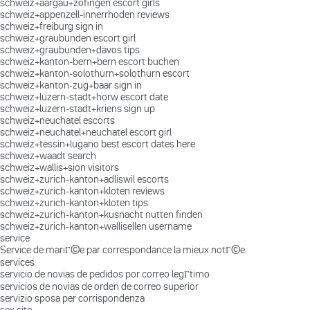
schweiz+aargau+zofingen escort girls
schweiz+appenzell-innerrhoden reviews
schweiz+freiburg sign in
schweiz+graubunden escort girl
schweiz+graubunden+davos tips
schweiz+kanton-bern+bern escort buchen
schweiz+kanton-solothurn+solothurn escort
schweiz+kanton-zug+baar sign in
schweiz+luzern-stadt+horw escort date
schweiz+luzern-stadt+kriens sign up
schweiz+neuchatel escorts
schweiz+neuchatel+neuchatel escort girl
schweiz+tessin+lugano best escort dates here
schweiz+waadt search
schweiz+wallis+sion visitors
schweiz+zurich-kanton+adliswil escorts
schweiz+zurich-kanton+kloten reviews
schweiz+zurich-kanton+kloten tips
schweiz+zurich-kanton+kusnacht nutten finden
schweiz+zurich-kanton+wallisellen username
service
Service de mariГ©e par correspondance la mieux notГ©e
services
servicio de novias de pedidos por correo legГ­timo
servicios de novias de orden de correo superior
servizio sposa per corrispondenza
sex site