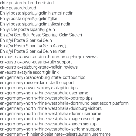
ekte postordre brud nettsted
ekte postordrebrud
En iyi posta sipariЕџi gelin hizmeti nedir
En iyi posta sipariЕџi gelin Гјlke
En iyi posta sipariЕџi gelin Гјlkesi nedir
En iyi site posta sipariЕџi gelin
En Д°yi GerГ§ek Posta SipariЕџi Gelin Siteleri
En Д°yi Posta SipariЕџi Gelin
En Д°yi Posta SipariЕџi Gelin AjansД±
En Д°yi Posta SipariЕџi Gelin Ећirketi
en+austria+lower-austria+brunn-am-gebirge reviews
en+austria+lower-austria+tulln support
en+austria+salzburg-state+hallein reviews
en+austria+styria escort girl link
en+germany+brandenburg-state+cottbus tips
en+germany+hesse+darmstadt support
en+germany+lower-saxony+salzgitter tips
en+germany+north-rhine-westphalia username
en+germany+north-rhine-westphalia+bottrop tips
en+germany+north-rhine-westphalia+dortmund best escort platform
en+germany+north-rhine-westphalia+duisburg visitors
en+germany+north-rhine-westphalia+duren username
en+germany+north-rhine-westphalia+hagen escort girl
en+germany+north-rhine-westphalia+hagen sign up
en+germany+north-rhine-westphalia+iserlohn support
en+germany+rhineland-palatinate+kaiserslautern username