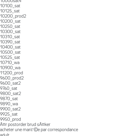
10000sat4
10100_sat
10125_sat
10200_prod2
10200_sat
10250_sat
10300_sat
10310_sat
10390_sat
10400_sat
10500_sat
10525_sat
10710_wa
10900_wa
11200_prod
9600_prod2
9600_sat2
9760_sat
9800_sat2
9870_sat
9890_wa
9900_sat2
9925_sat
9950_prod
Ã¤r postorder brud sÃ¤ker
acheter une mariГ©e par correspondance
adult