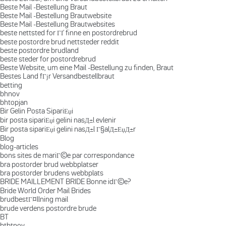
Beste Mail -Bestellung Braut
Beste Mail -Bestellung Brautwebsite
Beste Mail -Bestellung Brautwebsites
beste nettsted for ГҐ finne en postordrebrud
beste postordre brud nettsteder reddit
beste postordre brudland
beste steder for postordrebrud
Beste Website, um eine Mail -Bestellung zu finden, Braut
Bestes Land fГјr Versandbestellbraut
betting
bhnov
bhtopjan
Bir Gelin Posta SipariЕџi
bir posta sipariЕџi gelini nasД±l evlenir
Bir posta sipariЕџi gelini nasД±l Г§alД±ЕџД±r
Blog
blog-articles
bons sites de mariГ©e par correspondance
bra postorder brud webbplatser
bra postorder brudens webbplats
BRIDE MAILLEMENT BRIDE Bonne idГ©e?
Bride World Order Mail Brides
brudbestГ¤llning mail
brude verdens postordre brude
BT
btbtnov