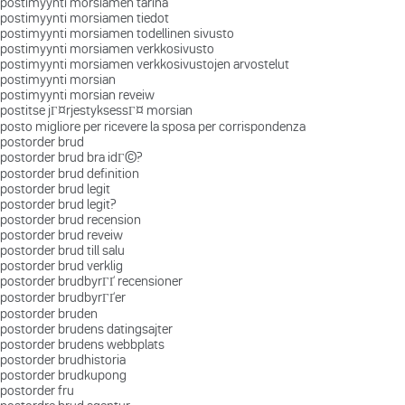
postimyynti morsiamen tarina
postimyynti morsiamen tiedot
postimyynti morsiamen todellinen sivusto
postimyynti morsiamen verkkosivusto
postimyynti morsiamen verkkosivustojen arvostelut
postimyynti morsian
postimyynti morsian reveiw
postitse jГ¤rjestyksessГ¤ morsian
posto migliore per ricevere la sposa per corrispondenza
postorder brud
postorder brud bra idГ©?
postorder brud definition
postorder brud legit
postorder brud legit?
postorder brud recension
postorder brud reveiw
postorder brud till salu
postorder brud verklig
postorder brudbyrГҐ recensioner
postorder brudbyrГҐer
postorder bruden
postorder brudens datingsajter
postorder brudens webbplats
postorder brudhistoria
postorder brudkupong
postorder fru