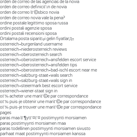
orden de correo de las agencias de la novia
orden de correo definiciГіn de novia
orden de correo lГ©sbico novia
orden de correo novia vale la pena?
ordine postale legittimo sposa russa
ordini postali agenzie sposa
ordini postali recensioni sposa
Ortalama posta sipariЕџi gelin fiyatlarД±
osterreich+burgenland username
osterreich+niederosterreich reviews
osterreich+oberosterreich search
osterreich+oberosterreich+ansfelden escort service
osterreich+oberosterreich+ansfelden tips
osterreich+oberosterreich+bad-ischl escort near me
osterreich+salzburg-staat+wals search
osterreich+salzburg-staat+wals sign in
osterreich+steiermark best escort service
osterreich+wiener-staat sign in
oГ№ acheter une mariГ©e par correspondance
oГ№ puis-je obtenir une mariГ©e par correspondance
oГ№ puis-je trouver une mariГ©e par correspondance
pages
paras maa lГ¶ytГ¤Г¤ postimyynti morsiamen
paras postimyynti morsiamen maa
paras todellinen postimyynti morsiamen sivusto
parhaat maat postimyynti morsiamen kanssa