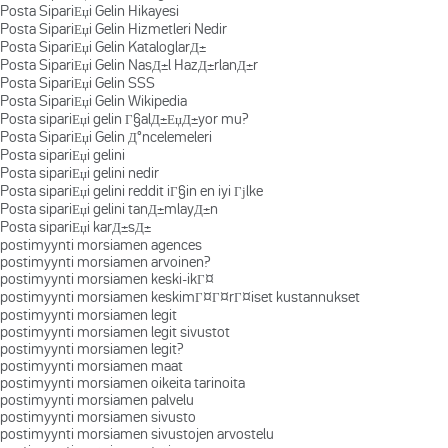
Posta SipariЕџi Gelin Hikayesi
Posta SipariЕџi Gelin Hizmetleri Nedir
Posta SipariЕџi Gelin KataloglarД±
Posta SipariЕџi Gelin NasД±l HazД±rlanД±r
Posta SipariЕџi Gelin SSS
Posta SipariЕџi Gelin Wikipedia
Posta sipariЕџi gelin Г§alД±ЕџД±yor mu?
Posta SipariЕџi Gelin Д°ncelemeleri
Posta sipariЕџi gelini
Posta sipariЕџi gelini nedir
Posta sipariЕџi gelini reddit iГ§in en iyi Гјlke
Posta sipariЕџi gelini tanД±mlayД±n
Posta sipariЕџi karД±sД±
postimyynti morsiamen agences
postimyynti morsiamen arvoinen?
postimyynti morsiamen keski-ikГ¤
postimyynti morsiamen keskimГ¤Г¤rГ¤iset kustannukset
postimyynti morsiamen legit
postimyynti morsiamen legit sivustot
postimyynti morsiamen legit?
postimyynti morsiamen maat
postimyynti morsiamen oikeita tarinoita
postimyynti morsiamen palvelu
postimyynti morsiamen sivusto
postimyynti morsiamen sivustojen arvostelu