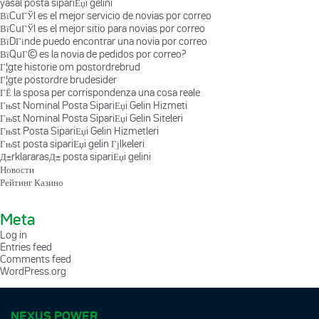
yasal posta sipariЕџi gelini
ВїCuГЎl es el mejor servicio de novias por correo
ВїCuГЎl es el mejor sitio para novias por correo
ВїDГіnde puedo encontrar una novia por correo
ВїQuГ© es la novia de pedidos por correo?
Г¦gte historie om postordrebrud
Г¦gte postordre brudesider
ГЁ la sposa per corrispondenza una cosa reale
Гњst Nominal Posta SipariЕџi Gelin Hizmeti
Гњst Nominal Posta SipariЕџi Gelin Siteleri
Гњst Posta SipariЕџi Gelin Hizmetleri
Гњst posta sipariЕџi gelin Гјlkeleri
Д±rklararasД± posta sipariЕџi gelini
Новости
Рейтинг Казино
Meta
Log in
Entries feed
Comments feed
WordPress.org
NEXUS POWER