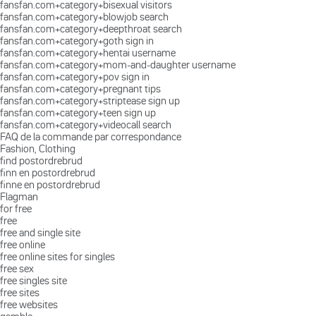
fansfan.com+category+bisexual visitors
fansfan.com+category+blowjob search
fansfan.com+category+deepthroat search
fansfan.com+category+goth sign in
fansfan.com+category+hentai username
fansfan.com+category+mom-and-daughter username
fansfan.com+category+pov sign in
fansfan.com+category+pregnant tips
fansfan.com+category+striptease sign up
fansfan.com+category+teen sign up
fansfan.com+category+videocall search
FAQ de la commande par correspondance
Fashion, Clothing
find postordrebrud
finn en postordrebrud
finne en postordrebrud
Flagman
for free
free
free and single site
free online
free online sites for singles
free sex
free singles site
free sites
free websites