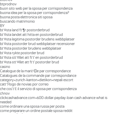
btprodnov
buon sito web per la sposa per corrispondenza
buona idea per la sposa per corrispondenza?
buona posta elettronica siti sposa
buscando matrimonio
BY
bГ¤sta land fГ¶r postorderbrud
bГ¤sta landet att hitta en postorderbrud
bГ¤sta legitima postorder brudens webbplatser
bГ¤sta postorder brud webbplatser recensioner
bГ¤sta postorder brudens webbplatser
bГ¤sta rykte postorder brud
bГ¤sta stГ¤llet att fГҐ en postorderbrud
bГ¤sta stГ¤llet att fГҐ postorder brud
casino
Catalogue de la mariГ©e par correspondance
Catalogues de la commande par correspondance
category+zurich-kanton+dietikon+nepali escort
catГЎlogo de novias por correo
che cos'ГЁ il servizio di sposa per corrispondenza
chnov
clickcashadvance.com+600-dollar-payday-loan cash advance what is
needed
come ordinare una sposa russa per posta
come preparare un ordine postale sposa reddit