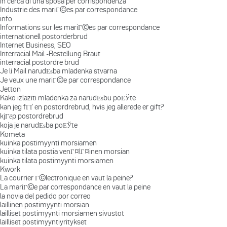
in cerca di una sposa per corrispondenza
Industrie des mariГ©es par correspondance
info
Informations sur les mariГ©es par correspondance
internationell postorderbrud
Internet Business, SEO
Interracial Mail -Bestellung Braut
interracial postordre brud
Je li Mail narudЕѕba mladenka stvarna
Je veux une mariГ©e par correspondance
Jetton
Kako izlaziti mladenka za narudЕѕbu poЕЎte
kan jeg fГҐ en postordrebrud, hvis jeg allerede er gift?
kjГёp postordrebrud
koja je narudЕѕba poЕЎte
Kometa
kuinka postimyynti morsiamen
kuinka tilata postia venГ¤lГ¤inen morsian
kuinka tilata postimyynti morsiamen
Kwork
La courrier Г©lectronique en vaut la peine?
La mariГ©e par correspondance en vaut la peine
la novia del pedido por correo
laillinen postimyynti morsian
lailliset postimyynti morsiamen sivustot
lailliset postimyyntiyritykset