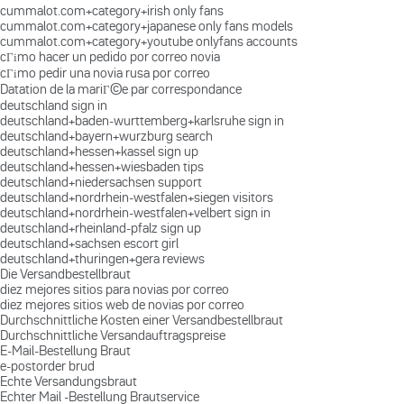
cummalot.com+category+irish only fans
cummalot.com+category+japanese only fans models
cummalot.com+category+youtube onlyfans accounts
cГіmo hacer un pedido por correo novia
cГіmo pedir una novia rusa por correo
Datation de la mariГ©e par correspondance
deutschland sign in
deutschland+baden-wurttemberg+karlsruhe sign in
deutschland+bayern+wurzburg search
deutschland+hessen+kassel sign up
deutschland+hessen+wiesbaden tips
deutschland+niedersachsen support
deutschland+nordrhein-westfalen+siegen visitors
deutschland+nordrhein-westfalen+velbert sign in
deutschland+rheinland-pfalz sign up
deutschland+sachsen escort girl
deutschland+thuringen+gera reviews
Die Versandbestellbraut
diez mejores sitios para novias por correo
diez mejores sitios web de novias por correo
Durchschnittliche Kosten einer Versandbestellbraut
Durchschnittliche Versandauftragspreise
E-Mail-Bestellung Braut
e-postorder brud
Echte Versandungsbraut
Echter Mail -Bestellung Brautservice