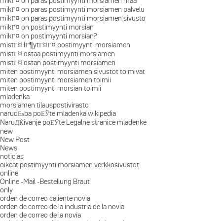
mikГ¤ on paras postimyynti morsiamen maa
mikГ¤ on paras postimyynti morsiamen palvelu
mikГ¤ on paras postimyynti morsiamen sivusto
mikГ¤ on postimyynti morsian
mikГ¤ on postimyynti morsian?
mistГ¤ lГ¶ytГ¤Г¤ postimyynti morsiamen
mistГ¤ ostaa postimyynti morsiamen
mistГ¤ ostan postimyynti morsiamen
miten postimyynti morsiamen sivustot toimivat
miten postimyynti morsiamen toimii
miten postimyynti morsian toimii
mladenka
morsiamen tilauspostivirasto
narudЕѕba poЕЎte mladenka wikipedia
NaruДЌivanje poЕЎte Legalne stranice mladenke
new
New Post
News
noticias
oikeat postimyynti morsiamen verkkosivustot
online
Online -Mail -Bestellung Braut
only
orden de correo caliente novia
orden de correo de la industria de la novia
orden de correo de la novia