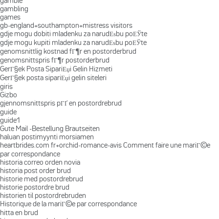
gamble
gambling
games
gb-england+southampton+mistress visitors
gdje mogu dobiti mladenku za narudЕѕbu poЕЎte
gdje mogu kupiti mladenku za narudЕѕbu poЕЎte
genomsnittlig kostnad fГ¶r en postorderbrud
genomsnittspris fГ¶r postorderbrud
GerГ§ek Posta SipariЕџi Gelin Hizmeti
GerГ§ek posta sipariЕџi gelin siteleri
giris
Gizbo
gjennomsnittspris pГҐ en postordrebrud
guide
guide1
Gute Mail -Bestellung Brautseiten
haluan postimyynti morsiamen
heartbrides.com fr+orchid-romance-avis Comment faire une mariГ©e
par correspondance
historia correo orden novia
historia post order brud
historie med postordrebrud
historie postordre brud
historien til postordrebruden
Historique de la mariГ©e par correspondance
hitta en brud