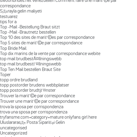
swoonbrides.net venezuelien Comment faire une mariГ©e par
correspondance
SД±rayla gelin maliyeti
testuarez
tips for a
Top -Mail -Bestellung Braut sitzt
Top -Mail -Brautnetz bestellen
Top 10 des sites de mariГ©es par correspondance
Top 5 sites de mariГ©e par correspondance
Top Bride Mail.
Top dix marins de la vente par correspondance webite
top mail brudbestÃ¤llningswebb
top mail brudbestГ¤llningswebb
Top Ten Mail bestellen Braut Site
Toper
topp ordre brudland
topp postorder brudens webbplatser
topp postorder brudtjГ¤nster
Trouver la mariГ©e par correspondance
Trouver une mariГ©e par correspondance
trova la sposa per corrispondenza
trova una sposa per corrispondenza
tryfansme.com+category+mature onlyfans girl here
UluslararasД± Posta SipariЕџi Gelin
uncategorised
Uncategorized