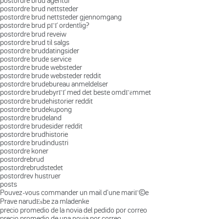
postordre brud agentur
postordre brud nettsteder
postordre brud nettsteder gjennomgang
postordre brud pГҐ ordentlig?
postordre brud reveiw
postordre brud til salgs
postordre bruddatingsider
postordre brude service
postordre brude websteder
postordre brude websteder reddit
postordre brudebureau anmeldelser
postordre brudebyrГҐ med det beste omdГёmmet
postordre brudehistorier reddit
postordre brudekupong
postordre brudeland
postordre brudesider reddit
postordre brudhistorie
postordre brudindustri
postordre koner
postordrebrud
postordrebrudstedet
postordrev hustruer
posts
Pouvez-vous commander un mail d'une mariГ©e
Prave narudЕѕbe za mladenke
precio promedio de la novia del pedido por correo
precio promedio de una novia por correo