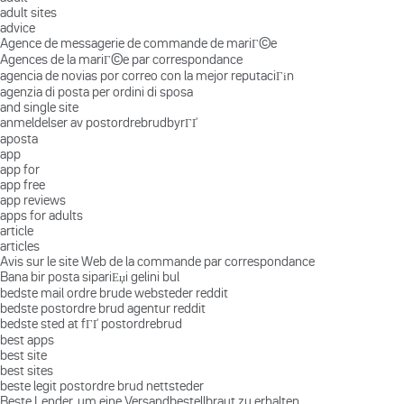
adult sites
advice
Agence de messagerie de commande de mariГ©e
Agences de la mariГ©e par correspondance
agencia de novias por correo con la mejor reputaciГіn
agenzia di posta per ordini di sposa
and single site
anmeldelser av postordrebrudbyrГҐ
aposta
app
app for
app free
app reviews
apps for adults
article
articles
Avis sur le site Web de la commande par correspondance
Bana bir posta sipariЕџi gelini bul
bedste mail ordre brude websteder reddit
bedste postordre brud agentur reddit
bedste sted at fГҐ postordrebrud
best apps
best site
best sites
beste legit postordre brud nettsteder
Beste Lender, um eine Versandbestellbraut zu erhalten