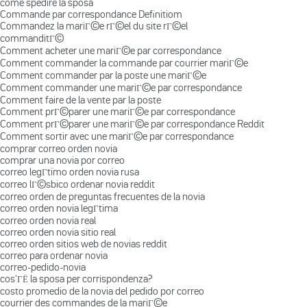
come spedire la sposa
Commande par correspondance Definitiom
Commandez la mariГ©e rГ©el du site rГ©el
commanditГ©
Comment acheter une mariГ©e par correspondance
Comment commander la commande par courrier mariГ©e
Comment commander par la poste une mariГ©e
Comment commander une mariГ©e par correspondance
Comment faire de la vente par la poste
Comment prГ©parer une mariГ©e par correspondance
Comment prГ©parer une mariГ©e par correspondance Reddit
Comment sortir avec une mariГ©e par correspondance
comprar correo orden novia
comprar una novia por correo
correo legГ­timo orden novia rusa
correo lГ©sbico ordenar novia reddit
correo orden de preguntas frecuentes de la novia
correo orden novia legГ­tima
correo orden novia real
correo orden novia sitio real
correo orden sitios web de novias reddit
correo para ordenar novia
correo-pedido-novia
cos'ГЁ la sposa per corrispondenza?
costo promedio de la novia del pedido por correo
courrier des commandes de la mariГ©e