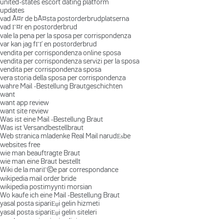
united-states escort dating platform
updates
vad Ã¤r de bÃ¤sta postorderbrudplatserna
vad Г¤r en postorderbrud
vale la pena per la sposa per corrispondenza
var kan jag fГҐ en postorderbrud
vendita per corrispondenza online sposa
vendita per corrispondenza servizi per la sposa
vendita per corrispondenza sposa
vera storia della sposa per corrispondenza
wahre Mail -Bestellung Brautgeschichten
want
want app review
want site review
Was ist eine Mail -Bestellung Braut
Was ist Versandbestellbraut
Web stranica mladenke Real Mail narudЕѕbe
websites free
wie man beauftragte Braut
wie man eine Braut bestellt
Wiki de la mariГ©e par correspondance
wikipedia mail order bride
wikipedia postimyynti morsian
Wo kaufe ich eine Mail -Bestellung Braut
yasal posta sipariЕџi gelin hizmeti
yasal posta sipariЕџi gelin siteleri