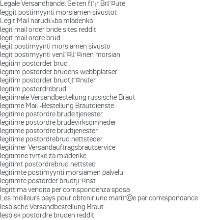
Legale Versandhandel Seiten fГјr BrГ¤ute
leggit postimyynti morsiamen sivustot
Legit Mail narudЕѕba mladenka
legit mail order bride sites reddit
legit mail ordre brud
legit postimyynti morsiamen sivusto
legit postimyynti venГ¤lГ¤inen morsian
legitim postorder brud
legitim postorder brudens webbplatser
legitim postorder brudtjГ¤nster
legitim postordrebrud
legitimale Versandbestellung russische Braut
legitime Mail -Bestellung Brautdienste
legitime postordre brude tjenester
legitime postordre brudevirksomheder
legitime postordre brudtjenester
legitime postordrebrud nettsteder
legitimer Versandauftragsbrautservice
legitimne tvrtke za mladenke
legitimt postordrebrud nettsted
legitimte postimyynti morsiamen palvelu
legitimte postorder brudtjГ¤nst
legittima vendita per corrispondenza sposa
Les meilleurs pays pour obtenir une mariГ©e par correspondance
lesbische Versandbestellung Braut
lesbisk postordre bruden reddit