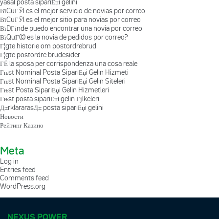
yasal posta sipariЕџi gelini
ВїCuГЎl es el mejor servicio de novias por correo
ВїCuГЎl es el mejor sitio para novias por correo
ВїDГіnde puedo encontrar una novia por correo
ВїQuГ© es la novia de pedidos por correo?
Г¦gte historie om postordrebrud
Г¦gte postordre brudesider
ГЁ la sposa per corrispondenza una cosa reale
Гњst Nominal Posta SipariЕџi Gelin Hizmeti
Гњst Nominal Posta SipariЕџi Gelin Siteleri
Гњst Posta SipariЕџi Gelin Hizmetleri
Гњst posta sipariЕџi gelin Гјlkeleri
Д±rklararasД± posta sipariЕџi gelini
Новости
Рейтинг Казино
Meta
Log in
Entries feed
Comments feed
WordPress.org
NEXUS POWER