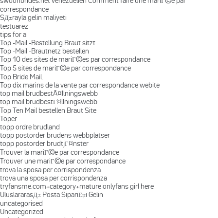
swoonbrides.net venezuelien Comment faire une mariГ©e par
correspondance
SД±rayla gelin maliyeti
testuarez
tips for a
Top -Mail -Bestellung Braut sitzt
Top -Mail -Brautnetz bestellen
Top 10 des sites de mariГ©es par correspondance
Top 5 sites de mariГ©e par correspondance
Top Bride Mail.
Top dix marins de la vente par correspondance webite
top mail brudbestÃ¤llningswebb
top mail brudbestГ¤llningswebb
Top Ten Mail bestellen Braut Site
Toper
topp ordre brudland
topp postorder brudens webbplatser
topp postorder brudtjГ¤nster
Trouver la mariГ©e par correspondance
Trouver une mariГ©e par correspondance
trova la sposa per corrispondenza
trova una sposa per corrispondenza
tryfansme.com+category+mature onlyfans girl here
UluslararasД± Posta SipariЕџi Gelin
uncategorised
Uncategorized