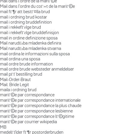
Mail dans l'ordre de la mariГ©e
Mail dans l'ordre du coГ»t de la mariГ©e
mail fГ¶r att bestГ¤lla brud
mail i ordning brud kostar
mail i ordning bruddefinition
mail i rekkefГёlge brud
mail i rekkefГёlge bruddefinisjon
mail in ordine definizione sposa
Mail narudЕѕba mladenka definira
Mail narudЕѕba mladenka stvarna
mail ordina le informazioni sulla sposa
mail ordina una sposa
mail ordre brude information
mail ordre brude websteder anmeldelser
mail pГҐ bestilling brud
Mail-Order-Braut
Mail. Bride Legit
maila i ordning brud
mariГ©e par correspondance
mariГ©e par correspondance internationale
mariГ©e par correspondance la plus chaude
mariГ©e par correspondance lesbienne
mariГ©e par correspondance lГ©gitime
mariГ©e par courrier wikipedia
MB
medelГҐlder fГ¶r postorderbruden