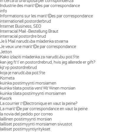
in cerca di una sposa per corrispondenza
Industrie des mariГ©es par correspondance
info
Informations sur les mariГ©es par correspondance
internationell postorderbrud
Internet Business, SEO
Interracial Mail -Bestellung Braut
interracial postordre brud
Je li Mail narudЕѕba mladenka stvarna
Je veux une mariГ©e par correspondance
Jetton
Kako izlaziti mladenka za narudЕѕbu poЕЎte
kan jeg fГҐ en postordrebrud, hvis jeg allerede er gift?
kjГёp postordrebrud
koja je narudЕѕba poЕЎte
Kometa
kuinka postimyynti morsiamen
kuinka tilata postia venГ¤lГ¤inen morsian
kuinka tilata postimyynti morsiamen
Kwork
La courrier Г©lectronique en vaut la peine?
La mariГ©e par correspondance en vaut la peine
la novia del pedido por correo
laillinen postimyynti morsian
lailliset postimyynti morsiamen sivustot
lailliset postimyyntiyritykset