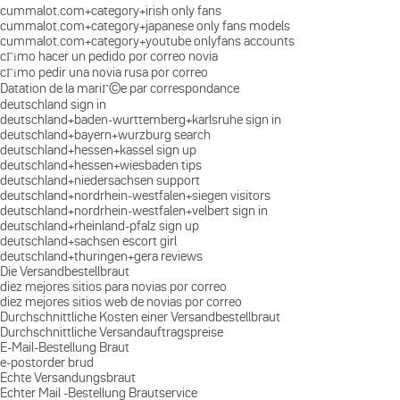
cummalot.com+category+irish only fans
cummalot.com+category+japanese only fans models
cummalot.com+category+youtube onlyfans accounts
cГіmo hacer un pedido por correo novia
cГіmo pedir una novia rusa por correo
Datation de la mariГ©e par correspondance
deutschland sign in
deutschland+baden-wurttemberg+karlsruhe sign in
deutschland+bayern+wurzburg search
deutschland+hessen+kassel sign up
deutschland+hessen+wiesbaden tips
deutschland+niedersachsen support
deutschland+nordrhein-westfalen+siegen visitors
deutschland+nordrhein-westfalen+velbert sign in
deutschland+rheinland-pfalz sign up
deutschland+sachsen escort girl
deutschland+thuringen+gera reviews
Die Versandbestellbraut
diez mejores sitios para novias por correo
diez mejores sitios web de novias por correo
Durchschnittliche Kosten einer Versandbestellbraut
Durchschnittliche Versandauftragspreise
E-Mail-Bestellung Braut
e-postorder brud
Echte Versandungsbraut
Echter Mail -Bestellung Brautservice