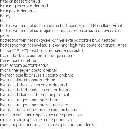
hitta en postorderbrud
hitta mig en postorderbrud
hitta postorder brud
horny
hot
hottestwomen.net de+belarussische-frauen Mail auf Bestellung Braut
hottestwomen.net es+mujeres-rumanas orden de correo novia vale la
pena
hottestwomen.net no+tyske-kvinner ekte postordre brud nettsted
hottestwomen.net sv+litauiska-kvinnor legitimte postorder brudtjГ¤nst
huippusГ¤hkГ¶postitilaus morsiamen sivustot.
hva er den beste postordrebrudtjenesten
hva er postordrebrud?
hvad er som postordrebrud
hvor finner jeg en postordrebrud
hvordan bestille en russisk postordrebrud
hvordan date en postordrebrud
hvordan du bestiller en postordrebrud
hvordan du forbereder en postordrebrud
hvordan du kan sende en brud pГҐ mail
hvordan fungerer postordre brud
hvordan fungerer postordrebrudesider
hvordan man gГҐr ud med en postordrebrud
i migliori posti per la sposa per corrispondenza
i migliori siti di sposa per corrispondenza
i posti migliori per trovare la sposa per corrispondenza