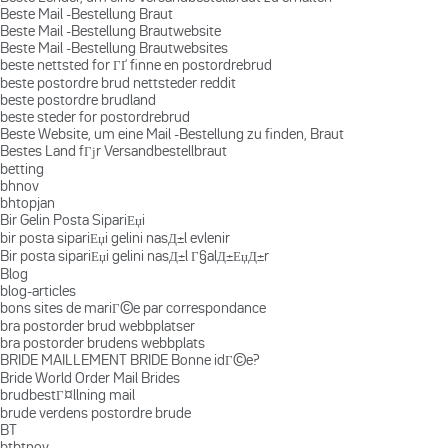
Beste Mail -Bestellung Braut
Beste Mail -Bestellung Brautwebsite
Beste Mail -Bestellung Brautwebsites
beste nettsted for ГҐ finne en postordrebrud
beste postordre brud nettsteder reddit
beste postordre brudland
beste steder for postordrebrud
Beste Website, um eine Mail -Bestellung zu finden, Braut
Bestes Land fГјr Versandbestellbraut
betting
bhnov
bhtopjan
Bir Gelin Posta SipariЕџi
bir posta sipariЕџi gelini nasД±l evlenir
Bir posta sipariЕџi gelini nasД±l Г§alД±ЕџД±r
Blog
blog-articles
bons sites de mariГ©e par correspondance
bra postorder brud webbplatser
bra postorder brudens webbplats
BRIDE MAILLEMENT BRIDE Bonne idГ©e?
Bride World Order Mail Brides
brudbestГ¤llning mail
brude verdens postordre brude
BT
btbtnov