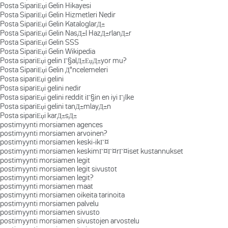
Posta SipariЕџi Gelin Hikayesi
Posta SipariЕџi Gelin Hizmetleri Nedir
Posta SipariЕџi Gelin KataloglarД±
Posta SipariЕџi Gelin NasД±l HazД±rlanД±r
Posta SipariЕџi Gelin SSS
Posta SipariЕџi Gelin Wikipedia
Posta sipariЕџi gelin Г§alД±ЕџД±yor mu?
Posta SipariЕџi Gelin Д°ncelemeleri
Posta sipariЕџi gelini
Posta sipariЕџi gelini nedir
Posta sipariЕџi gelini reddit iГ§in en iyi Гјlke
Posta sipariЕџi gelini tanД±mlayД±n
Posta sipariЕџi karД±sД±
postimyynti morsiamen agences
postimyynti morsiamen arvoinen?
postimyynti morsiamen keski-ikГ¤
postimyynti morsiamen keskimГ¤Г¤rГ¤iset kustannukset
postimyynti morsiamen legit
postimyynti morsiamen legit sivustot
postimyynti morsiamen legit?
postimyynti morsiamen maat
postimyynti morsiamen oikeita tarinoita
postimyynti morsiamen palvelu
postimyynti morsiamen sivusto
postimyynti morsiamen sivustojen arvostelu