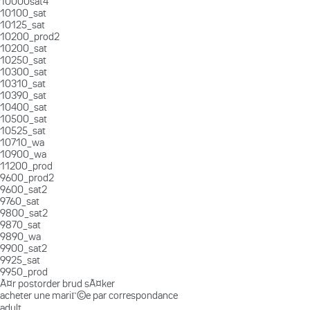
10000sat4
10100_sat
10125_sat
10200_prod2
10200_sat
10250_sat
10300_sat
10310_sat
10390_sat
10400_sat
10500_sat
10525_sat
10710_wa
10900_wa
11200_prod
9600_prod2
9600_sat2
9760_sat
9800_sat2
9870_sat
9890_wa
9900_sat2
9925_sat
9950_prod
Ã¤r postorder brud sÃ¤ker
acheter une mariГ©e par correspondance
adult