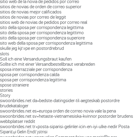
sitio web de la novia de pedidos por correo
sitios de novias de orden de correo superior
sitios de novias mejor calificados
sitios de novias por correo de leggit
sitios web de novias de pedidos por correo real
sito della sposa per corrispondenza legittima
sito della sposa per corrispondenza legittimo
sito della sposa per corrispondenza superiore
sito web della sposa per corrispondenza legittima
skulle jeg kjГёpe en postordrebrud
slots
Soll ich eine Versandungsbraut kaufen
Sollte ich mit einer Versandbestellbraut verabreden
sposa interrazziale per corrispondenza
sposa per corrispondenza calda
sposa per corrispondenza legittima
spose straniere
stories
Story
swoonbrides.net da+bedste-datingsider-til-aegteskab postordre
brudekataloger
swoonbrides.net es+europa orden de correo novia vale la pena
swoonbrides.net sv+hetaste-vietnamesiska-kvinnor postorder brudens
webbplatser reddit
swoonbrides.net tr+posta-siparisi-gelinler-icin-en-iyi-ulke-nedir Posta
SipariЕџi Gelin EndГјstrisi