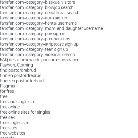
fansfan.com+category+bisexual visitors
fansfan.com+category+blowjob search
fansfan.com+category+deepthroat search
fansfan.com+category+goth sign in
fansfan.com+category+hentai username
fansfan.com+category+mom-and-daughter username
fansfan.com+category+pov sign in
fansfan.com+category+pregnant tips
fansfan.com+category+striptease sign up
fansfan.com+category+teen sign up
fansfan.com+category+videocall search
FAQ de la commande par correspondance
Fashion, Clothing
find postordrebrud
finn en postordrebrud
finne en postordrebrud
Flagman
for free
free
free and single site
free online
free online sites for singles
free sex
free singles site
free sites
free websites