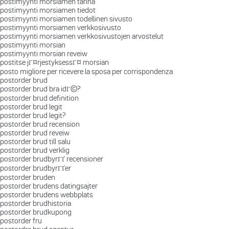
postimyynti morsiamen tarina
postimyynti morsiamen tiedot
postimyynti morsiamen todellinen sivusto
postimyynti morsiamen verkkosivusto
postimyynti morsiamen verkkosivustojen arvostelut
postimyynti morsian
postimyynti morsian reveiw
postitse jГ¤rjestyksessГ¤ morsian
posto migliore per ricevere la sposa per corrispondenza
postorder brud
postorder brud bra idГ©?
postorder brud definition
postorder brud legit
postorder brud legit?
postorder brud recension
postorder brud reveiw
postorder brud till salu
postorder brud verklig
postorder brudbyrГҐ recensioner
postorder brudbyrГҐer
postorder bruden
postorder brudens datingsajter
postorder brudens webbplats
postorder brudhistoria
postorder brudkupong
postorder fru