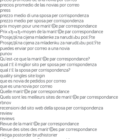
precios promedio de las novias por correo
press
prezzo medio di una sposa per corrispondenza
prezzo medio per sposa per corrispondenza
prix moyen pour une mariГ©e par correspondance
Prix вЂ‹вЂ‹moyen de la mariГ©e par correspondance
ProsjeДЌna cijena mladenke za narudЕѕbu poЕЎte
ProsjeДЌna cijena za mladenku za narudЕѕbu poЕЎte
puedes enviar por correo a una novia
punov
Qu'est-ce que la mariГ©e par correspondance?
qual ГЁ il miglior sito per sposa per corrispondenza
qual ГЁ la sposa per corrispondenza?
quality singles site login
que es novia de pedidos por correo
que es una novia por correo
Quelle mariГ©e par correspondance
Quels sont les meilleurs sites de mariГ©e par correspondance
rbnov
recensioni del sito web della sposa per corrispondenza
review
reviews
Revue de la mariГ©e par correspondance
Revue des sites des mariГ©es par correspondance
riktiga postorder brudhistorier