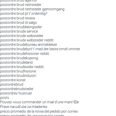
postordre brud agentur
postordre brud nettsteder
postordre brud nettsteder gjennomgang
postordre brud pГҐ ordentlig?
postordre brud reveiw
postordre brud til salgs
postordre bruddatingsider
postordre brude service
postordre brude websteder
postordre brude websteder reddit
postordre brudebureau anmeldelser
postordre brudebyrГҐ med det beste omdГёmmet
postordre brudehistorier reddit
postordre brudekupong
postordre brudeland
postordre brudesider reddit
postordre brudhistorie
postordre brudindustri
postordre koner
postordrebrud
postordrebrudstedet
postordrev hustruer
posts
Pouvez-vous commander un mail d'une mariГ©e
Prave narudЕѕbe za mladenke
precio promedio de la novia del pedido por correo
precio promedio de una novia por correo