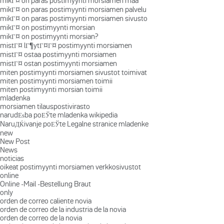
mikГ¤ on paras postimyynti morsiamen maa
mikГ¤ on paras postimyynti morsiamen palvelu
mikГ¤ on paras postimyynti morsiamen sivusto
mikГ¤ on postimyynti morsian
mikГ¤ on postimyynti morsian?
mistГ¤ lГ¶ytГ¤Г¤ postimyynti morsiamen
mistГ¤ ostaa postimyynti morsiamen
mistГ¤ ostan postimyynti morsiamen
miten postimyynti morsiamen sivustot toimivat
miten postimyynti morsiamen toimii
miten postimyynti morsian toimii
mladenka
morsiamen tilauspostivirasto
narudЕѕba poЕЎte mladenka wikipedia
NaruДЌivanje poЕЎte Legalne stranice mladenke
new
New Post
News
noticias
oikeat postimyynti morsiamen verkkosivustot
online
Online -Mail -Bestellung Braut
only
orden de correo caliente novia
orden de correo de la industria de la novia
orden de correo de la novia