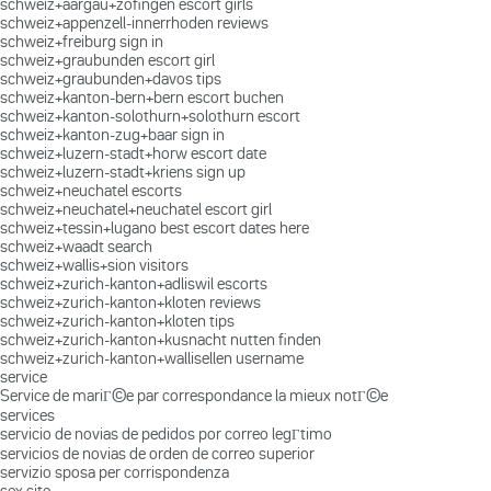
schweiz+aargau+zofingen escort girls
schweiz+appenzell-innerrhoden reviews
schweiz+freiburg sign in
schweiz+graubunden escort girl
schweiz+graubunden+davos tips
schweiz+kanton-bern+bern escort buchen
schweiz+kanton-solothurn+solothurn escort
schweiz+kanton-zug+baar sign in
schweiz+luzern-stadt+horw escort date
schweiz+luzern-stadt+kriens sign up
schweiz+neuchatel escorts
schweiz+neuchatel+neuchatel escort girl
schweiz+tessin+lugano best escort dates here
schweiz+waadt search
schweiz+wallis+sion visitors
schweiz+zurich-kanton+adliswil escorts
schweiz+zurich-kanton+kloten reviews
schweiz+zurich-kanton+kloten tips
schweiz+zurich-kanton+kusnacht nutten finden
schweiz+zurich-kanton+wallisellen username
service
Service de mariГ©e par correspondance la mieux notГ©e
services
servicio de novias de pedidos por correo legГ­timo
servicios de novias de orden de correo superior
servizio sposa per corrispondenza
sex site