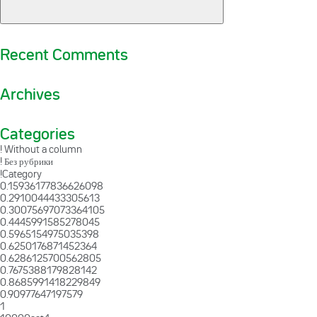
Recent Comments
Archives
Categories
! Without a column
! Без рубрики
!Category
0.15936177836626098
0.2910044433305613
0.30075697073364105
0.4445991585278045
0.5965154975035398
0.6250176871452364
0.6286125700562805
0.7675388179828142
0.8685991418229849
0.90977647197579
1