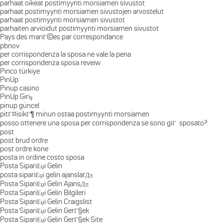
parhaat oikeat postimyynti morsiamen sivustot
parhaat postimyynti morsiamen sivustojen arvostelut
parhaat postimyynti morsiamen sivustot
parhaiten arvioidut postimyynti morsiamen sivustot
Pays des mariГ©es par correspondance
pbnov
per corrispondenza la sposa ne vale la pena
per corrispondenza sposa reveiw
Pinco türkiye
PinUp
Pinup casino
PinUp Giriş
pinup güncel
pitГ¤isikГ¶ minun ostaa postimyynti morsiamen
posso ottenere una sposa per corrispondenza se sono giГ sposato?
post
post brud ordre
post ordre kone
posta in ordine costo sposa
Posta SipariЕџi Gelin
posta sipariЕџi gelin ajanslarД±
Posta SipariЕџi Gelin AjansД±
Posta SipariЕџi Gelin Bilgileri
Posta SipariЕџi Gelin Craigslist
Posta SipariЕџi Gelin GerГ§ek
Posta SipariЕџi Gelin GerГ§ek Site