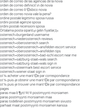
orden de correo de las agencias de la novia
orden de correo definiciГіn de novia
orden de correo lГ©sbico novia
orden de correo novia vale la pena?
ordine postale legittimo sposa russa
ordini postali agenzie sposa
ordini postali recensioni sposa
Ortalama posta sipariЕџi gelin fiyatlarД±
osterreich+burgenland username
osterreich+niederosterreich reviews
osterreich+oberosterreich search
osterreich+oberosterreich+ansfelden escort service
osterreich+oberosterreich+ansfelden tips
osterreich+oberosterreich+bad-ischl escort near me
osterreich+salzburg-staat+wals search
osterreich+salzburg-staat+wals sign in
osterreich+steiermark best escort service
osterreich+wiener-staat sign in
oГ№ acheter une mariГ©e par correspondance
oГ№ puis-je obtenir une mariГ©e par correspondance
oГ№ puis-je trouver une mariГ©e par correspondance
pages
paras maa lГ¶ytГ¤Г¤ postimyynti morsiamen
paras postimyynti morsiamen maa
paras todellinen postimyynti morsiamen sivusto
parhaat maat postimyynti morsiamen kanssa