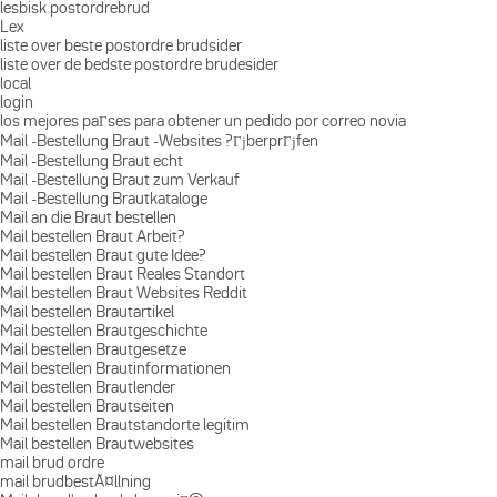
lesbisk postordrebrud
Lex
liste over beste postordre brudsider
liste over de bedste postordre brudesider
local
login
los mejores paГ­ses para obtener un pedido por correo novia
Mail -Bestellung Braut -Websites ?ГјberprГјfen
Mail -Bestellung Braut echt
Mail -Bestellung Braut zum Verkauf
Mail -Bestellung Brautkataloge
Mail an die Braut bestellen
Mail bestellen Braut Arbeit?
Mail bestellen Braut gute Idee?
Mail bestellen Braut Reales Standort
Mail bestellen Braut Websites Reddit
Mail bestellen Brautartikel
Mail bestellen Brautgeschichte
Mail bestellen Brautgesetze
Mail bestellen Brautinformationen
Mail bestellen Brautlender
Mail bestellen Brautseiten
Mail bestellen Brautstandorte legitim
Mail bestellen Brautwebsites
mail brud ordre
mail brudbestÃ¤llning