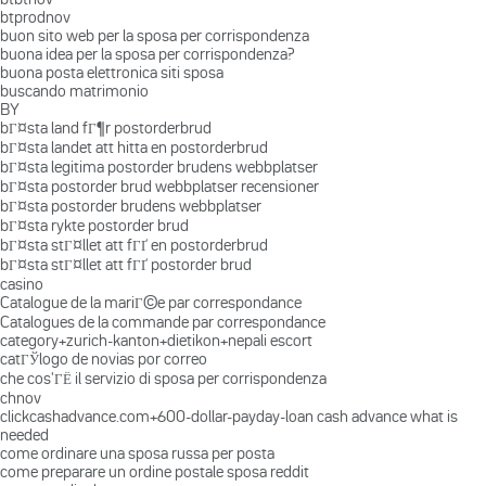
btprodnov
buon sito web per la sposa per corrispondenza
buona idea per la sposa per corrispondenza?
buona posta elettronica siti sposa
buscando matrimonio
BY
bГ¤sta land fГ¶r postorderbrud
bГ¤sta landet att hitta en postorderbrud
bГ¤sta legitima postorder brudens webbplatser
bГ¤sta postorder brud webbplatser recensioner
bГ¤sta postorder brudens webbplatser
bГ¤sta rykte postorder brud
bГ¤sta stГ¤llet att fГҐ en postorderbrud
bГ¤sta stГ¤llet att fГҐ postorder brud
casino
Catalogue de la mariГ©e par correspondance
Catalogues de la commande par correspondance
category+zurich-kanton+dietikon+nepali escort
catГЎlogo de novias por correo
che cos'ГЁ il servizio di sposa per corrispondenza
chnov
clickcashadvance.com+600-dollar-payday-loan cash advance what is
needed
come ordinare una sposa russa per posta
come preparare un ordine postale sposa reddit