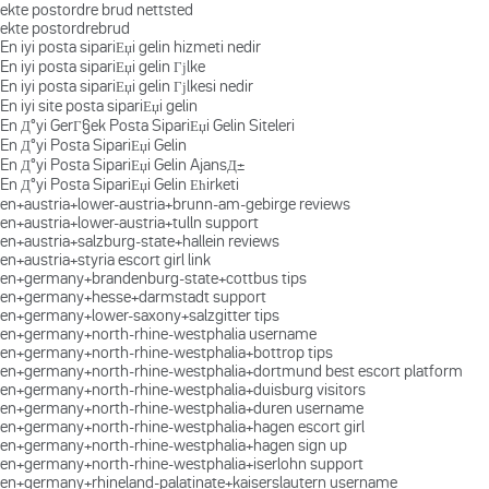
ekte postordre brud nettsted
ekte postordrebrud
En iyi posta sipariЕџi gelin hizmeti nedir
En iyi posta sipariЕџi gelin Гјlke
En iyi posta sipariЕџi gelin Гјlkesi nedir
En iyi site posta sipariЕџi gelin
En Д°yi GerГ§ek Posta SipariЕџi Gelin Siteleri
En Д°yi Posta SipariЕџi Gelin
En Д°yi Posta SipariЕџi Gelin AjansД±
En Д°yi Posta SipariЕџi Gelin Ећirketi
en+austria+lower-austria+brunn-am-gebirge reviews
en+austria+lower-austria+tulln support
en+austria+salzburg-state+hallein reviews
en+austria+styria escort girl link
en+germany+brandenburg-state+cottbus tips
en+germany+hesse+darmstadt support
en+germany+lower-saxony+salzgitter tips
en+germany+north-rhine-westphalia username
en+germany+north-rhine-westphalia+bottrop tips
en+germany+north-rhine-westphalia+dortmund best escort platform
en+germany+north-rhine-westphalia+duisburg visitors
en+germany+north-rhine-westphalia+duren username
en+germany+north-rhine-westphalia+hagen escort girl
en+germany+north-rhine-westphalia+hagen sign up
en+germany+north-rhine-westphalia+iserlohn support
en+germany+rhineland-palatinate+kaiserslautern username