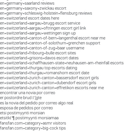
en+germany+saarland reviews
en+germany+saxony+zwickau escort
en+germany+schleswig-holstein+flensburg reviews
en+switzerland escort dates here
en+switzerland+aargau+brugg escort service
en+switzerland+aargau+oftringen escort girl link
en+switzerland+aargau+wettingen sign up
en+switzerland+canton-of-bern+langenthal escort near me
en+switzerland+canton-of-solothurn+grenchen support
en+switzerland+canton-of-zug+baar username
en+switzerland+fribourg+bulle escort sites
en+switzerland+grisons+davos escort dates
en+switzerland+schaffhausen-state+neuhausen-am-rheinfall escorts
en+switzerland+thurgau top escorts dating
en+switzerland+thurgau+romanshorn escort date
en+switzerland+zurich-canton+bassersdorf escort girls
en+switzerland+zurich-canton+dubendorf escort girls
en+switzerland+zurich-canton+effretikon escorts near me
encontrar una novia por correo
er postordre brud Г¦gte
es la novia del pedido por correo algo real
esposa de pedidos por correo
etsi postimyynti morsian
etsitkГ¶ postimyynti morsiamaa
fansfan.com+category+asmr visitors
fansfan.com+category+big-cock tips