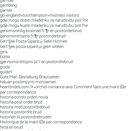
gamble
gambling
games
gb-england+southampton+mistress visitors
gdje mogu dobiti mladenku za narudЕѕbu poЕЎte
gdje mogu kupiti mladenku za narudЕѕbu poЕЎte
genomsnittlig kostnad fГ¶r en postorderbrud
genomsnittspris fГ¶r postorderbrud
GerГ§ek Posta SipariЕџi Gelin Hizmeti
GerГ§ek posta sipariЕџi gelin siteleri
giris
Gizbo
gjennomsnittspris pГҐ en postordrebrud
guide
guide1
Gute Mail -Bestellung Brautseiten
haluan postimyynti morsiamen
heartbrides.com fr+orchid-romance-avis Comment faire une mariГ©e
par correspondance
historia correo orden novia
historia post order brud
historie med postordrebrud
historie postordre brud
historien til postordrebruden
Historique de la mariГ©e par correspondance
hitta en brud