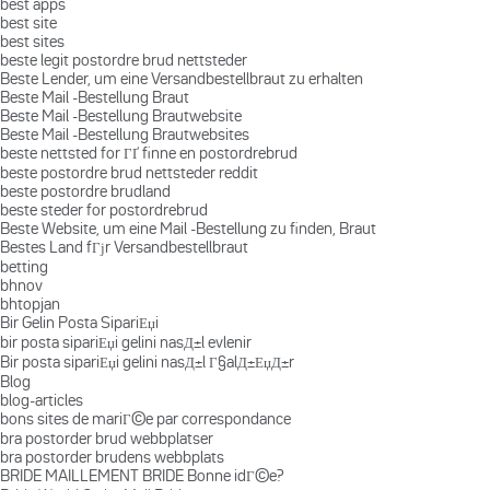
best apps
best site
best sites
beste legit postordre brud nettsteder
Beste Lender, um eine Versandbestellbraut zu erhalten
Beste Mail -Bestellung Braut
Beste Mail -Bestellung Brautwebsite
Beste Mail -Bestellung Brautwebsites
beste nettsted for ГҐ finne en postordrebrud
beste postordre brud nettsteder reddit
beste postordre brudland
beste steder for postordrebrud
Beste Website, um eine Mail -Bestellung zu finden, Braut
Bestes Land fГјr Versandbestellbraut
betting
bhnov
bhtopjan
Bir Gelin Posta SipariЕџi
bir posta sipariЕџi gelini nasД±l evlenir
Bir posta sipariЕџi gelini nasД±l Г§alД±ЕџД±r
Blog
blog-articles
bons sites de mariГ©e par correspondance
bra postorder brud webbplatser
bra postorder brudens webbplats
BRIDE MAILLEMENT BRIDE Bonne idГ©e?