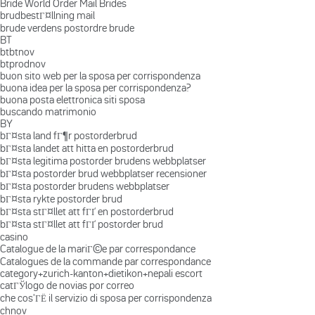
Bride World Order Mail Brides
brudbestГ¤llning mail
brude verdens postordre brude
BT
btbtnov
btprodnov
buon sito web per la sposa per corrispondenza
buona idea per la sposa per corrispondenza?
buona posta elettronica siti sposa
buscando matrimonio
BY
bГ¤sta land fГ¶r postorderbrud
bГ¤sta landet att hitta en postorderbrud
bГ¤sta legitima postorder brudens webbplatser
bГ¤sta postorder brud webbplatser recensioner
bГ¤sta postorder brudens webbplatser
bГ¤sta rykte postorder brud
bГ¤sta stГ¤llet att fГҐ en postorderbrud
bГ¤sta stГ¤llet att fГҐ postorder brud
casino
Catalogue de la mariГ©e par correspondance
Catalogues de la commande par correspondance
category+zurich-kanton+dietikon+nepali escort
catГЎlogo de novias por correo
che cos'ГЁ il servizio di sposa per corrispondenza
chnov