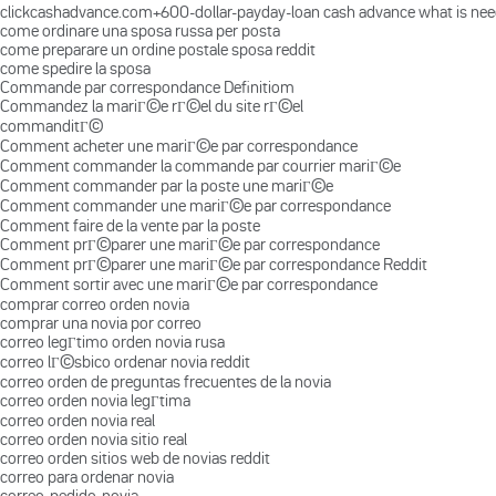
clickcashadvance.com+600-dollar-payday-loan cash advance what is ne
come ordinare una sposa russa per posta
come preparare un ordine postale sposa reddit
come spedire la sposa
Commande par correspondance Definitiom
Commandez la mariГ©e rГ©el du site rГ©el
commanditГ©
Comment acheter une mariГ©e par correspondance
Comment commander la commande par courrier mariГ©e
Comment commander par la poste une mariГ©e
Comment commander une mariГ©e par correspondance
Comment faire de la vente par la poste
Comment prГ©parer une mariГ©e par correspondance
Comment prГ©parer une mariГ©e par correspondance Reddit
Comment sortir avec une mariГ©e par correspondance
comprar correo orden novia
comprar una novia por correo
correo legГ­timo orden novia rusa
correo lГ©sbico ordenar novia reddit
correo orden de preguntas frecuentes de la novia
correo orden novia legГ­tima
correo orden novia real
correo orden novia sitio real
correo orden sitios web de novias reddit
correo para ordenar novia
correo-pedido-novia