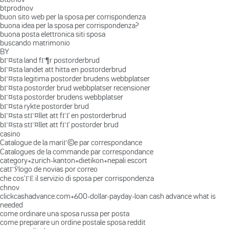
btprodnov
buon sito web per la sposa per corrispondenza
buona idea per la sposa per corrispondenza?
buona posta elettronica siti sposa
buscando matrimonio
BY
bГ¤sta land fГ¶r postorderbrud
bГ¤sta landet att hitta en postorderbrud
bГ¤sta legitima postorder brudens webbplatser
bГ¤sta postorder brud webbplatser recensioner
bГ¤sta postorder brudens webbplatser
bГ¤sta rykte postorder brud
bГ¤sta stГ¤llet att fГҐ en postorderbrud
bГ¤sta stГ¤llet att fГҐ postorder brud
casino
Catalogue de la mariГ©e par correspondance
Catalogues de la commande par correspondance
category+zurich-kanton+dietikon+nepali escort
catГЎlogo de novias por correo
che cos'ГЁ il servizio di sposa per corrispondenza
chnov
clickcashadvance.com+600-dollar-payday-loan cash advance what is
needed
come ordinare una sposa russa per posta
come preparare un ordine postale sposa reddit