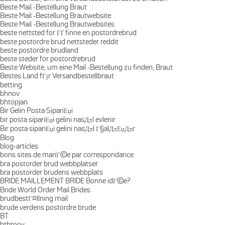
Beste Mail -Bestellung Braut
Beste Mail -Bestellung Brautwebsite
Beste Mail -Bestellung Brautwebsites
beste nettsted for ГҐ finne en postordrebrud
beste postordre brud nettsteder reddit
beste postordre brudland
beste steder for postordrebrud
Beste Website, um eine Mail -Bestellung zu finden, Braut
Bestes Land fГјr Versandbestellbraut
betting
bhnov
bhtopjan
Bir Gelin Posta SipariЕџi
bir posta sipariЕџi gelini nasД±l evlenir
Bir posta sipariЕџi gelini nasД±l Г§alД±ЕџД±r
Blog
blog-articles
bons sites de mariГ©e par correspondance
bra postorder brud webbplatser
bra postorder brudens webbplats
BRIDE MAILLEMENT BRIDE Bonne idГ©e?
Bride World Order Mail Brides
brudbestГ¤llning mail
brude verdens postordre brude
BT
btbtnov