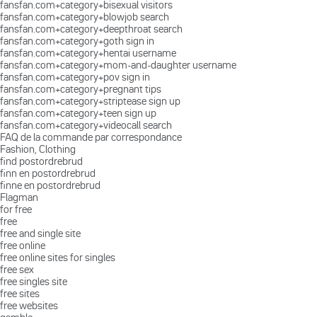
fansfan.com+category+bisexual visitors
fansfan.com+category+blowjob search
fansfan.com+category+deepthroat search
fansfan.com+category+goth sign in
fansfan.com+category+hentai username
fansfan.com+category+mom-and-daughter username
fansfan.com+category+pov sign in
fansfan.com+category+pregnant tips
fansfan.com+category+striptease sign up
fansfan.com+category+teen sign up
fansfan.com+category+videocall search
FAQ de la commande par correspondance
Fashion, Clothing
find postordrebrud
finn en postordrebrud
finne en postordrebrud
Flagman
for free
free
free and single site
free online
free online sites for singles
free sex
free singles site
free sites
free websites