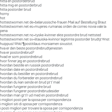
hitta en postorderbrud
hitta mig en postorderbrud
hitta postorder brud
horny
hot
hottestwomen.net de+belarussische-frauen Mail auf Bestellung Braut
hottestwomen.net es+mujeres-rumanas orden de correo novia vale la
pena
hottestwomen.net no+tyske-kvinner ekte postordre brud nettsted
hottestwomen.net sv+litauiska-kvinnor legitimte postorder brudtjГ¤nst
huippusГ¤hkГ¶postitilaus morsiamen sivustot.
hva er den beste postordrebrudtjenesten
hva er postordrebrud?
hvad er som postordrebrud
hvor finner jeg en postordrebrud
hvordan bestille en russisk postordrebrud
hvordan date en postordrebrud
hvordan du bestiller en postordrebrud
hvordan du forbereder en postordrebrud
hvordan du kan sende en brud pГҐ mail
hvordan fungerer postordre brud
hvordan fungerer postordrebrudesider
hvordan man gГҐr ud med en postordrebrud
i migliori posti per la sposa per corrispondenza
i migliori siti di sposa per corrispondenza
i posti migliori per trovare la sposa per corrispondenza