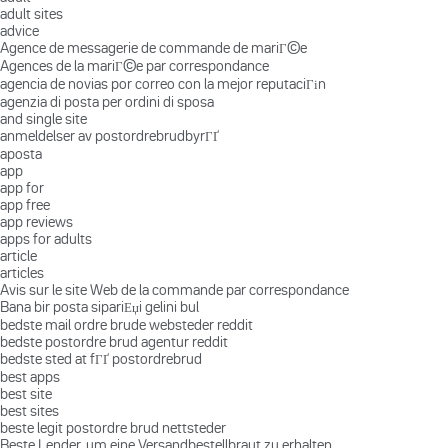
adult sites
advice
Agence de messagerie de commande de mariГ©e
Agences de la mariГ©e par correspondance
agencia de novias por correo con la mejor reputaciГіn
agenzia di posta per ordini di sposa
and single site
anmeldelser av postordrebrudbyrГҐ
aposta
app
app for
app free
app reviews
apps for adults
article
articles
Avis sur le site Web de la commande par correspondance
Bana bir posta sipariЕџi gelini bul
bedste mail ordre brude websteder reddit
bedste postordre brud agentur reddit
bedste sted at fГҐ postordrebrud
best apps
best site
best sites
beste legit postordre brud nettsteder
Beste Lender, um eine Versandbestellbraut zu erhalten