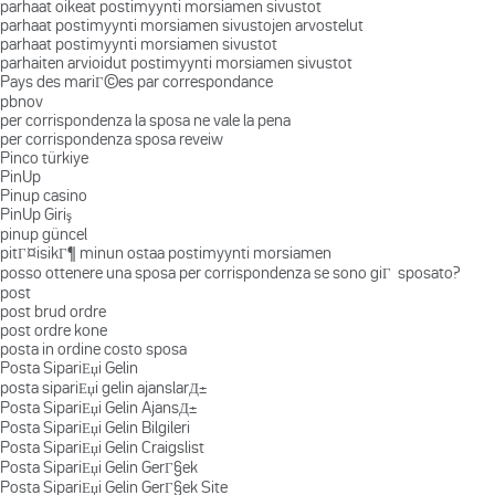
parhaat oikeat postimyynti morsiamen sivustot
parhaat postimyynti morsiamen sivustojen arvostelut
parhaat postimyynti morsiamen sivustot
parhaiten arvioidut postimyynti morsiamen sivustot
Pays des mariГ©es par correspondance
pbnov
per corrispondenza la sposa ne vale la pena
per corrispondenza sposa reveiw
Pinco türkiye
PinUp
Pinup casino
PinUp Giriş
pinup güncel
pitГ¤isikГ¶ minun ostaa postimyynti morsiamen
posso ottenere una sposa per corrispondenza se sono giГ sposato?
post
post brud ordre
post ordre kone
posta in ordine costo sposa
Posta SipariЕџi Gelin
posta sipariЕџi gelin ajanslarД±
Posta SipariЕџi Gelin AjansД±
Posta SipariЕџi Gelin Bilgileri
Posta SipariЕџi Gelin Craigslist
Posta SipariЕџi Gelin GerГ§ek
Posta SipariЕџi Gelin GerГ§ek Site