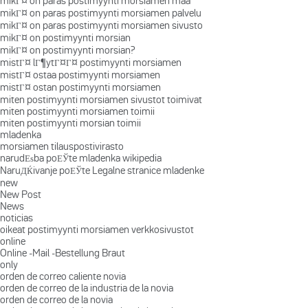
mikГ¤ on paras postimyynti morsiamen maa
mikГ¤ on paras postimyynti morsiamen palvelu
mikГ¤ on paras postimyynti morsiamen sivusto
mikГ¤ on postimyynti morsian
mikГ¤ on postimyynti morsian?
mistГ¤ lГ¶ytГ¤Г¤ postimyynti morsiamen
mistГ¤ ostaa postimyynti morsiamen
mistГ¤ ostan postimyynti morsiamen
miten postimyynti morsiamen sivustot toimivat
miten postimyynti morsiamen toimii
miten postimyynti morsian toimii
mladenka
morsiamen tilauspostivirasto
narudЕѕba poЕЎte mladenka wikipedia
NaruДЌivanje poЕЎte Legalne stranice mladenke
new
New Post
News
noticias
oikeat postimyynti morsiamen verkkosivustot
online
Online -Mail -Bestellung Braut
only
orden de correo caliente novia
orden de correo de la industria de la novia
orden de correo de la novia