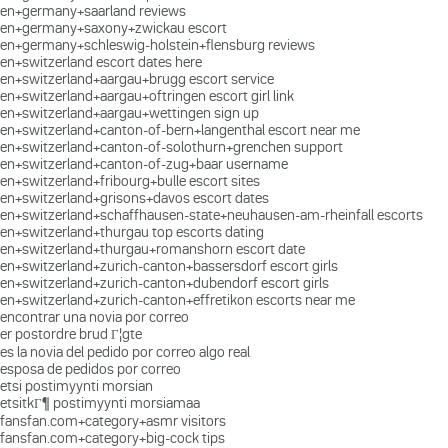
en+germany+saarland reviews
en+germany+saxony+zwickau escort
en+germany+schleswig-holstein+flensburg reviews
en+switzerland escort dates here
en+switzerland+aargau+brugg escort service
en+switzerland+aargau+oftringen escort girl link
en+switzerland+aargau+wettingen sign up
en+switzerland+canton-of-bern+langenthal escort near me
en+switzerland+canton-of-solothurn+grenchen support
en+switzerland+canton-of-zug+baar username
en+switzerland+fribourg+bulle escort sites
en+switzerland+grisons+davos escort dates
en+switzerland+schaffhausen-state+neuhausen-am-rheinfall escorts
en+switzerland+thurgau top escorts dating
en+switzerland+thurgau+romanshorn escort date
en+switzerland+zurich-canton+bassersdorf escort girls
en+switzerland+zurich-canton+dubendorf escort girls
en+switzerland+zurich-canton+effretikon escorts near me
encontrar una novia por correo
er postordre brud Г¦gte
es la novia del pedido por correo algo real
esposa de pedidos por correo
etsi postimyynti morsian
etsitkГ¶ postimyynti morsiamaa
fansfan.com+category+asmr visitors
fansfan.com+category+big-cock tips