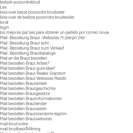
lesbisk postordrebrud
Lex
liste over beste postordre brudsider
liste over de bedste postordre brudesider
local
login
los mejores paГ­ses para obtener un pedido por correo novia
Mail -Bestellung Braut -Websites ?ГјberprГјfen
Mail -Bestellung Braut echt
Mail -Bestellung Braut zum Verkauf
Mail -Bestellung Brautkataloge
Mail an die Braut bestellen
Mail bestellen Braut Arbeit?
Mail bestellen Braut gute Idee?
Mail bestellen Braut Reales Standort
Mail bestellen Braut Websites Reddit
Mail bestellen Brautartikel
Mail bestellen Brautgeschichte
Mail bestellen Brautgesetze
Mail bestellen Brautinformationen
Mail bestellen Brautlender
Mail bestellen Brautseiten
Mail bestellen Brautstandorte legitim
Mail bestellen Brautwebsites
mail brud ordre
mail brudbestÃ¤llning