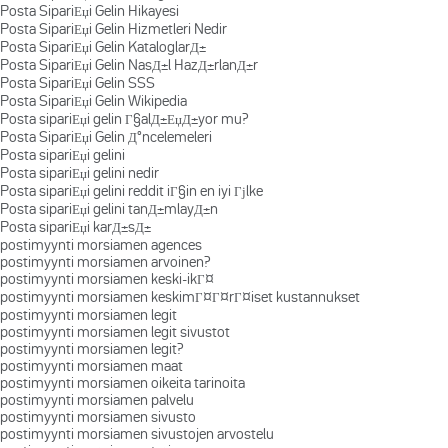
Posta SipariЕџi Gelin Hikayesi
Posta SipariЕџi Gelin Hizmetleri Nedir
Posta SipariЕџi Gelin KataloglarД±
Posta SipariЕџi Gelin NasД±l HazД±rlanД±r
Posta SipariЕџi Gelin SSS
Posta SipariЕџi Gelin Wikipedia
Posta sipariЕџi gelin Г§alД±ЕџД±yor mu?
Posta SipariЕџi Gelin Д°ncelemeleri
Posta sipariЕџi gelini
Posta sipariЕџi gelini nedir
Posta sipariЕџi gelini reddit iГ§in en iyi Гјlke
Posta sipariЕџi gelini tanД±mlayД±n
Posta sipariЕџi karД±sД±
postimyynti morsiamen agences
postimyynti morsiamen arvoinen?
postimyynti morsiamen keski-ikГ¤
postimyynti morsiamen keskimГ¤Г¤rГ¤iset kustannukset
postimyynti morsiamen legit
postimyynti morsiamen legit sivustot
postimyynti morsiamen legit?
postimyynti morsiamen maat
postimyynti morsiamen oikeita tarinoita
postimyynti morsiamen palvelu
postimyynti morsiamen sivusto
postimyynti morsiamen sivustojen arvostelu