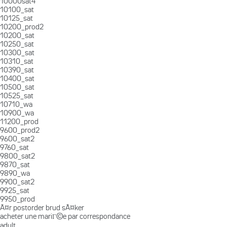
10000sat4
10100_sat
10125_sat
10200_prod2
10200_sat
10250_sat
10300_sat
10310_sat
10390_sat
10400_sat
10500_sat
10525_sat
10710_wa
10900_wa
11200_prod
9600_prod2
9600_sat2
9760_sat
9800_sat2
9870_sat
9890_wa
9900_sat2
9925_sat
9950_prod
Ã¤r postorder brud sÃ¤ker
acheter une mariГ©e par correspondance
adult