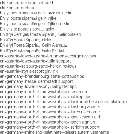
ekte postordre brud nettsted
ekte postordrebrud
En iyi posta sipariЕџi gelin hizmeti nedir
En iyi posta sipariЕџi gelin Гјlke
En iyi posta sipariЕџi gelin Гјlkesi nedir
En iyi site posta sipariЕџi gelin
En Д°yi GerГ§ek Posta SipariЕџi Gelin Siteleri
En Д°yi Posta SipariЕџi Gelin
En Д°yi Posta SipariЕџi Gelin AjansД±
En Д°yi Posta SipariЕџi Gelin Ећirketi
en+austria+lower-austria+brunn-am-gebirge reviews
en+austria+lower-austria+tulln support
en+austria+salzburg-state+hallein reviews
en+austria+styria escort girl link
en+germany+brandenburg-state+cottbus tips
en+germany+hesse+darmstadt support
en+germany+lower-saxony+salzgitter tips
en+germany+north-rhine-westphalia username
en+germany+north-rhine-westphalia+bottrop tips
en+germany+north-rhine-westphalia+dortmund best escort platform
en+germany+north-rhine-westphalia+duisburg visitors
en+germany+north-rhine-westphalia+duren username
en+germany+north-rhine-westphalia+hagen escort girl
en+germany+north-rhine-westphalia+hagen sign up
en+germany+north-rhine-westphalia+iserlohn support
en+germany+rhineland-palatinate+kaiserslautern username