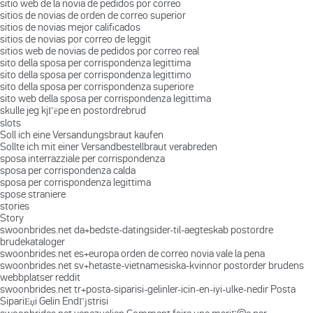
sitio web de la novia de pedidos por correo
sitios de novias de orden de correo superior
sitios de novias mejor calificados
sitios de novias por correo de leggit
sitios web de novias de pedidos por correo real
sito della sposa per corrispondenza legittima
sito della sposa per corrispondenza legittimo
sito della sposa per corrispondenza superiore
sito web della sposa per corrispondenza legittima
skulle jeg kjГёpe en postordrebrud
slots
Soll ich eine Versandungsbraut kaufen
Sollte ich mit einer Versandbestellbraut verabreden
sposa interrazziale per corrispondenza
sposa per corrispondenza calda
sposa per corrispondenza legittima
spose straniere
stories
Story
swoonbrides.net da+bedste-datingsider-til-aegteskab postordre
brudekataloger
swoonbrides.net es+europa orden de correo novia vale la pena
swoonbrides.net sv+hetaste-vietnamesiska-kvinnor postorder brudens
webbplatser reddit
swoonbrides.net tr+posta-siparisi-gelinler-icin-en-iyi-ulke-nedir Posta
SipariЕџi Gelin EndГјstrisi