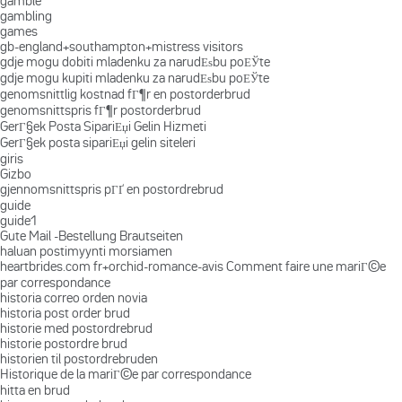
gamble
gambling
games
gb-england+southampton+mistress visitors
gdje mogu dobiti mladenku za narudЕѕbu poЕЎte
gdje mogu kupiti mladenku za narudЕѕbu poЕЎte
genomsnittlig kostnad fГ¶r en postorderbrud
genomsnittspris fГ¶r postorderbrud
GerГ§ek Posta SipariЕџi Gelin Hizmeti
GerГ§ek posta sipariЕџi gelin siteleri
giris
Gizbo
gjennomsnittspris pГҐ en postordrebrud
guide
guide1
Gute Mail -Bestellung Brautseiten
haluan postimyynti morsiamen
heartbrides.com fr+orchid-romance-avis Comment faire une mariГ©e
par correspondance
historia correo orden novia
historia post order brud
historie med postordrebrud
historie postordre brud
historien til postordrebruden
Historique de la mariГ©e par correspondance
hitta en brud