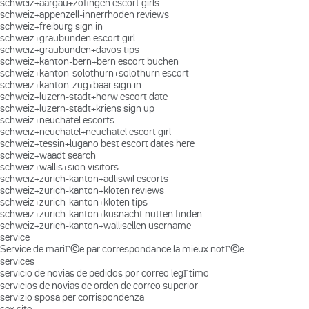
schweiz+aargau+zofingen escort girls
schweiz+appenzell-innerrhoden reviews
schweiz+freiburg sign in
schweiz+graubunden escort girl
schweiz+graubunden+davos tips
schweiz+kanton-bern+bern escort buchen
schweiz+kanton-solothurn+solothurn escort
schweiz+kanton-zug+baar sign in
schweiz+luzern-stadt+horw escort date
schweiz+luzern-stadt+kriens sign up
schweiz+neuchatel escorts
schweiz+neuchatel+neuchatel escort girl
schweiz+tessin+lugano best escort dates here
schweiz+waadt search
schweiz+wallis+sion visitors
schweiz+zurich-kanton+adliswil escorts
schweiz+zurich-kanton+kloten reviews
schweiz+zurich-kanton+kloten tips
schweiz+zurich-kanton+kusnacht nutten finden
schweiz+zurich-kanton+wallisellen username
service
Service de mariГ©e par correspondance la mieux notГ©e
services
servicio de novias de pedidos por correo legГ­timo
servicios de novias de orden de correo superior
servizio sposa per corrispondenza
sex site