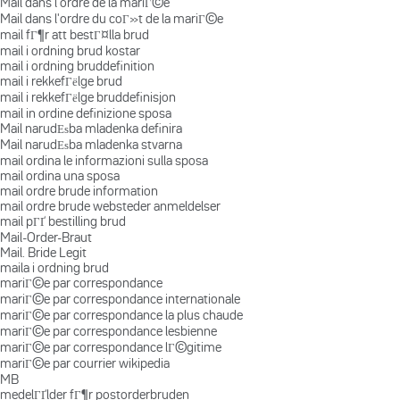
Mail dans l'ordre de la mariГ©e
Mail dans l'ordre du coГ»t de la mariГ©e
mail fГ¶r att bestГ¤lla brud
mail i ordning brud kostar
mail i ordning bruddefinition
mail i rekkefГёlge brud
mail i rekkefГёlge bruddefinisjon
mail in ordine definizione sposa
Mail narudЕѕba mladenka definira
Mail narudЕѕba mladenka stvarna
mail ordina le informazioni sulla sposa
mail ordina una sposa
mail ordre brude information
mail ordre brude websteder anmeldelser
mail pГҐ bestilling brud
Mail-Order-Braut
Mail. Bride Legit
maila i ordning brud
mariГ©e par correspondance
mariГ©e par correspondance internationale
mariГ©e par correspondance la plus chaude
mariГ©e par correspondance lesbienne
mariГ©e par correspondance lГ©gitime
mariГ©e par courrier wikipedia
MB
medelГҐlder fГ¶r postorderbruden