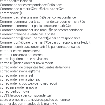
come spedire la sposa
Commande par correspondance Definitiom
Commandez la mariГ©e rГ©el du site rГ©el
commanditГ©
Comment acheter une mariГ©e par correspondance
Comment commander la commande par courrier mariГ©e
Comment commander par la poste une mariГ©e
Comment commander une mariГ©e par correspondance
Comment faire de la vente par la poste
Comment prГ©parer une mariГ©e par correspondance
Comment prГ©parer une mariГ©e par correspondance Reddit
Comment sortir avec une mariГ©e par correspondance
comprar correo orden novia
comprar una novia por correo
correo legГ­timo orden novia rusa
correo lГ©sbico ordenar novia reddit
correo orden de preguntas frecuentes de la novia
correo orden novia legГ­tima
correo orden novia real
correo orden novia sitio real
correo orden sitios web de novias reddit
correo para ordenar novia
correo-pedido-novia
cos'ГЁ la sposa per corrispondenza?
costo promedio de la novia del pedido por correo
courrier des commandes de la mariГ©e