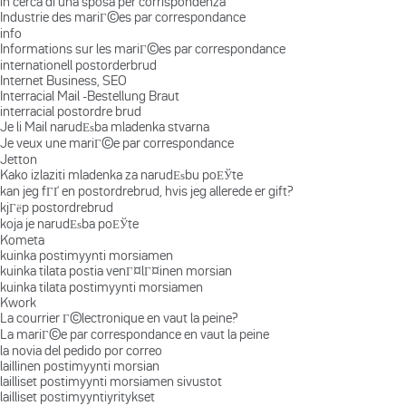
in cerca di una sposa per corrispondenza
Industrie des mariГ©es par correspondance
info
Informations sur les mariГ©es par correspondance
internationell postorderbrud
Internet Business, SEO
Interracial Mail -Bestellung Braut
interracial postordre brud
Je li Mail narudЕѕba mladenka stvarna
Je veux une mariГ©e par correspondance
Jetton
Kako izlaziti mladenka za narudЕѕbu poЕЎte
kan jeg fГҐ en postordrebrud, hvis jeg allerede er gift?
kjГёp postordrebrud
koja je narudЕѕba poЕЎte
Kometa
kuinka postimyynti morsiamen
kuinka tilata postia venГ¤lГ¤inen morsian
kuinka tilata postimyynti morsiamen
Kwork
La courrier Г©lectronique en vaut la peine?
La mariГ©e par correspondance en vaut la peine
la novia del pedido por correo
laillinen postimyynti morsian
lailliset postimyynti morsiamen sivustot
lailliset postimyyntiyritykset