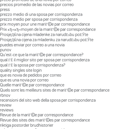
precios promedio de las novias por correo
press
prezzo medio di una sposa per corrispondenza
prezzo medio per sposa per corrispondenza
prix moyen pour une mariГ©e par correspondance
Prix вЂ‹вЂ‹moyen de la mariГ©e par correspondance
ProsjeДЌna cijena mladenke za narudЕѕbu poЕЎte
ProsjeДЌna cijena za mladenku za narudЕѕbu poЕЎte
puedes enviar por correo a una novia
punov
Qu'est-ce que la mariГ©e par correspondance?
qual ГЁ il miglior sito per sposa per corrispondenza
qual ГЁ la sposa per corrispondenza?
quality singles site login
que es novia de pedidos por correo
que es una novia por correo
Quelle mariГ©e par correspondance
Quels sont les meilleurs sites de mariГ©e par correspondance
rbnov
recensioni del sito web della sposa per corrispondenza
review
reviews
Revue de la mariГ©e par correspondance
Revue des sites des mariГ©es par correspondance
riktiga postorder brudhistorier