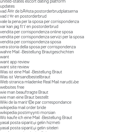
united-states escort dating platform
updates
vad Ã¤r de bÃ¤sta postorderbrudplatserna
vad Г¤r en postorderbrud
vale la pena per la sposa per corrispondenza
var kan jag fГҐ en postorderbrud
vendita per corrispondenza online sposa
vendita per corrispondenza servizi per la sposa
vendita per corrispondenza sposa
vera storia della sposa per corrispondenza
wahre Mail -Bestellung Brautgeschichten
want
want app review
want site review
Was ist eine Mail -Bestellung Braut
Was ist Versandbestellbraut
Web stranica mladenke Real Mail narudЕѕbe
websites free
wie man beauftragte Braut
wie man eine Braut bestellt
Wiki de la mariГ©e par correspondance
wikipedia mail order bride
wikipedia postimyynti morsian
Wo kaufe ich eine Mail -Bestellung Braut
yasal posta sipariЕџi gelin hizmeti
yasal posta sipariЕџi gelin siteleri