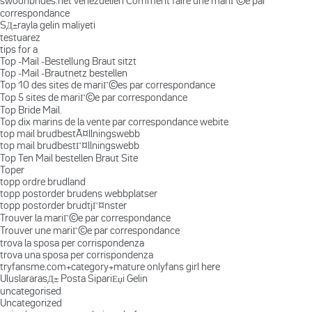
swoonbrides.net venezuelien Comment faire une mariГ©e par
correspondance
SД±rayla gelin maliyeti
testuarez
tips for a
Top -Mail -Bestellung Braut sitzt
Top -Mail -Brautnetz bestellen
Top 10 des sites de mariГ©es par correspondance
Top 5 sites de mariГ©e par correspondance
Top Bride Mail.
Top dix marins de la vente par correspondance webite
top mail brudbestÃ¤llningswebb
top mail brudbestГ¤llningswebb
Top Ten Mail bestellen Braut Site
Toper
topp ordre brudland
topp postorder brudens webbplatser
topp postorder brudtjГ¤nster
Trouver la mariГ©e par correspondance
Trouver une mariГ©e par correspondance
trova la sposa per corrispondenza
trova una sposa per corrispondenza
tryfansme.com+category+mature onlyfans girl here
UluslararasД± Posta SipariЕџi Gelin
uncategorised
Uncategorized