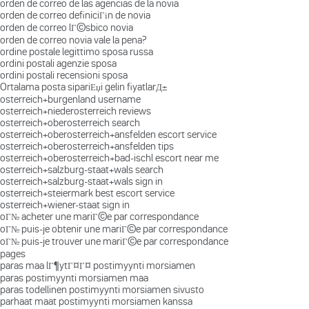
orden de correo de las agencias de la novia
orden de correo definiciГіn de novia
orden de correo lГ©sbico novia
orden de correo novia vale la pena?
ordine postale legittimo sposa russa
ordini postali agenzie sposa
ordini postali recensioni sposa
Ortalama posta sipariЕџi gelin fiyatlarД±
osterreich+burgenland username
osterreich+niederosterreich reviews
osterreich+oberosterreich search
osterreich+oberosterreich+ansfelden escort service
osterreich+oberosterreich+ansfelden tips
osterreich+oberosterreich+bad-ischl escort near me
osterreich+salzburg-staat+wals search
osterreich+salzburg-staat+wals sign in
osterreich+steiermark best escort service
osterreich+wiener-staat sign in
oГ№ acheter une mariГ©e par correspondance
oГ№ puis-je obtenir une mariГ©e par correspondance
oГ№ puis-je trouver une mariГ©e par correspondance
pages
paras maa lГ¶ytГ¤Г¤ postimyynti morsiamen
paras postimyynti morsiamen maa
paras todellinen postimyynti morsiamen sivusto
parhaat maat postimyynti morsiamen kanssa