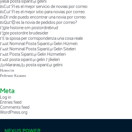
yasal posta sipariЕџi gelini
ВїCuГЎl es el mejor servicio de novias por correo
ВїCuГЎl es el mejor sitio para novias por correo
ВїDГіnde puedo encontrar una novia por correo
ВїQuГ© es la novia de pedidos por correo?
Г¦gte historie om postordrebrud
Г¦gte postordre brudesider
ГЁ la sposa per corrispondenza una cosa reale
Гњst Nominal Posta SipariЕџi Gelin Hizmeti
Гњst Nominal Posta SipariЕџi Gelin Siteleri
Гњst Posta SipariЕџi Gelin Hizmetleri
Гњst posta sipariЕџi gelin Гјlkeleri
Д±rklararasД± posta sipariЕџi gelini
Новости
Рейтинг Казино
Meta
Log in
Entries feed
Comments feed
WordPress.org
NEXUS POWER