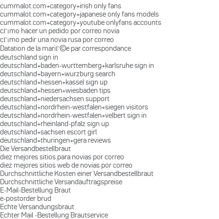
cummalot.com+category+irish only fans
cummalot.com+category+japanese only fans models
cummalot.com+category+youtube onlyfans accounts
cГіmo hacer un pedido por correo novia
cГіmo pedir una novia rusa por correo
Datation de la mariГ©e par correspondance
deutschland sign in
deutschland+baden-wurttemberg+karlsruhe sign in
deutschland+bayern+wurzburg search
deutschland+hessen+kassel sign up
deutschland+hessen+wiesbaden tips
deutschland+niedersachsen support
deutschland+nordrhein-westfalen+siegen visitors
deutschland+nordrhein-westfalen+velbert sign in
deutschland+rheinland-pfalz sign up
deutschland+sachsen escort girl
deutschland+thuringen+gera reviews
Die Versandbestellbraut
diez mejores sitios para novias por correo
diez mejores sitios web de novias por correo
Durchschnittliche Kosten einer Versandbestellbraut
Durchschnittliche Versandauftragspreise
E-Mail-Bestellung Braut
e-postorder brud
Echte Versandungsbraut
Echter Mail -Bestellung Brautservice