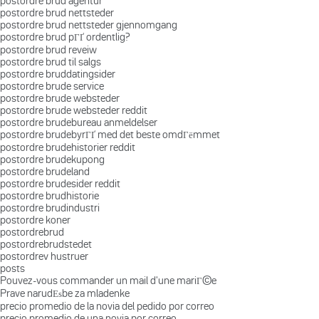
postordre brud agentur
postordre brud nettsteder
postordre brud nettsteder gjennomgang
postordre brud pГҐ ordentlig?
postordre brud reveiw
postordre brud til salgs
postordre bruddatingsider
postordre brude service
postordre brude websteder
postordre brude websteder reddit
postordre brudebureau anmeldelser
postordre brudebyrГҐ med det beste omdГёmmet
postordre brudehistorier reddit
postordre brudekupong
postordre brudeland
postordre brudesider reddit
postordre brudhistorie
postordre brudindustri
postordre koner
postordrebrud
postordrebrudstedet
postordrev hustruer
posts
Pouvez-vous commander un mail d'une mariГ©e
Prave narudЕѕbe za mladenke
precio promedio de la novia del pedido por correo
precio promedio de una novia por correo