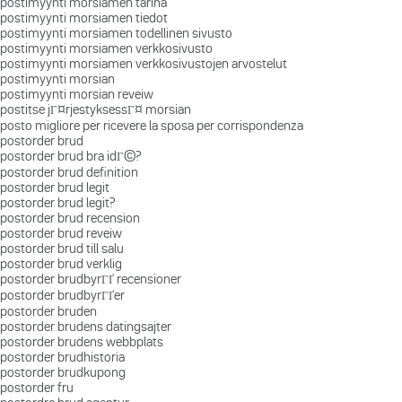
postimyynti morsiamen tarina
postimyynti morsiamen tiedot
postimyynti morsiamen todellinen sivusto
postimyynti morsiamen verkkosivusto
postimyynti morsiamen verkkosivustojen arvostelut
postimyynti morsian
postimyynti morsian reveiw
postitse jГ¤rjestyksessГ¤ morsian
posto migliore per ricevere la sposa per corrispondenza
postorder brud
postorder brud bra idГ©?
postorder brud definition
postorder brud legit
postorder brud legit?
postorder brud recension
postorder brud reveiw
postorder brud till salu
postorder brud verklig
postorder brudbyrГҐ recensioner
postorder brudbyrГҐer
postorder bruden
postorder brudens datingsajter
postorder brudens webbplats
postorder brudhistoria
postorder brudkupong
postorder fru