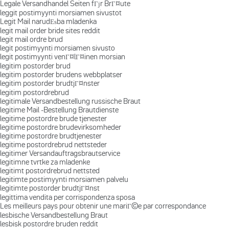
Legale Versandhandel Seiten fГјr BrГ¤ute
leggit postimyynti morsiamen sivustot
Legit Mail narudЕѕba mladenka
legit mail order bride sites reddit
legit mail ordre brud
legit postimyynti morsiamen sivusto
legit postimyynti venГ¤lГ¤inen morsian
legitim postorder brud
legitim postorder brudens webbplatser
legitim postorder brudtjГ¤nster
legitim postordrebrud
legitimale Versandbestellung russische Braut
legitime Mail -Bestellung Brautdienste
legitime postordre brude tjenester
legitime postordre brudevirksomheder
legitime postordre brudtjenester
legitime postordrebrud nettsteder
legitimer Versandauftragsbrautservice
legitimne tvrtke za mladenke
legitimt postordrebrud nettsted
legitimte postimyynti morsiamen palvelu
legitimte postorder brudtjГ¤nst
legittima vendita per corrispondenza sposa
Les meilleurs pays pour obtenir une mariГ©e par correspondance
lesbische Versandbestellung Braut
lesbisk postordre bruden reddit