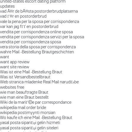
united-states escort dating platform
updates
vad Ã¤r de bÃ¤sta postorderbrudplatserna
vad Г¤r en postorderbrud
vale la pena per la sposa per corrispondenza
var kan jag fГҐ en postorderbrud
vendita per corrispondenza online sposa
vendita per corrispondenza servizi per la sposa
vendita per corrispondenza sposa
vera storia della sposa per corrispondenza
wahre Mail -Bestellung Brautgeschichten
want
want app review
want site review
Was ist eine Mail -Bestellung Braut
Was ist Versandbestellbraut
Web stranica mladenke Real Mail narudЕѕbe
websites free
wie man beauftragte Braut
wie man eine Braut bestellt
Wiki de la mariГ©e par correspondance
wikipedia mail order bride
wikipedia postimyynti morsian
Wo kaufe ich eine Mail -Bestellung Braut
yasal posta sipariЕџi gelin hizmeti
yasal posta sipariЕџi gelin siteleri