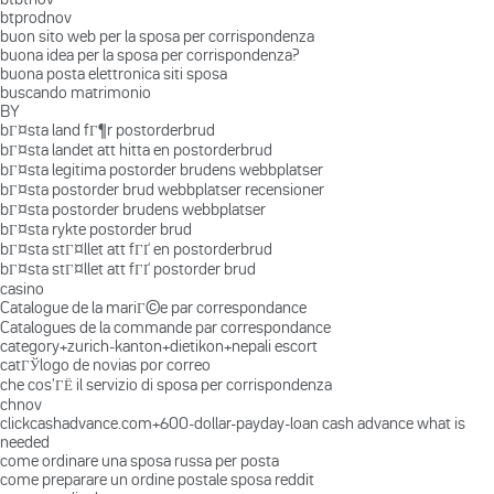
btprodnov
buon sito web per la sposa per corrispondenza
buona idea per la sposa per corrispondenza?
buona posta elettronica siti sposa
buscando matrimonio
BY
bГ¤sta land fГ¶r postorderbrud
bГ¤sta landet att hitta en postorderbrud
bГ¤sta legitima postorder brudens webbplatser
bГ¤sta postorder brud webbplatser recensioner
bГ¤sta postorder brudens webbplatser
bГ¤sta rykte postorder brud
bГ¤sta stГ¤llet att fГҐ en postorderbrud
bГ¤sta stГ¤llet att fГҐ postorder brud
casino
Catalogue de la mariГ©e par correspondance
Catalogues de la commande par correspondance
category+zurich-kanton+dietikon+nepali escort
catГЎlogo de novias por correo
che cos'ГЁ il servizio di sposa per corrispondenza
chnov
clickcashadvance.com+600-dollar-payday-loan cash advance what is
needed
come ordinare una sposa russa per posta
come preparare un ordine postale sposa reddit