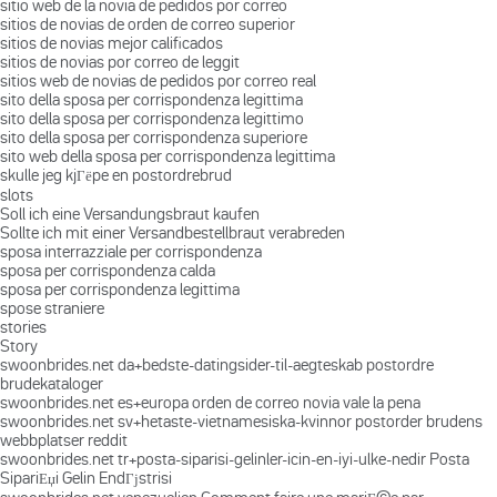
sitio web de la novia de pedidos por correo
sitios de novias de orden de correo superior
sitios de novias mejor calificados
sitios de novias por correo de leggit
sitios web de novias de pedidos por correo real
sito della sposa per corrispondenza legittima
sito della sposa per corrispondenza legittimo
sito della sposa per corrispondenza superiore
sito web della sposa per corrispondenza legittima
skulle jeg kjГёpe en postordrebrud
slots
Soll ich eine Versandungsbraut kaufen
Sollte ich mit einer Versandbestellbraut verabreden
sposa interrazziale per corrispondenza
sposa per corrispondenza calda
sposa per corrispondenza legittima
spose straniere
stories
Story
swoonbrides.net da+bedste-datingsider-til-aegteskab postordre
brudekataloger
swoonbrides.net es+europa orden de correo novia vale la pena
swoonbrides.net sv+hetaste-vietnamesiska-kvinnor postorder brudens
webbplatser reddit
swoonbrides.net tr+posta-siparisi-gelinler-icin-en-iyi-ulke-nedir Posta
SipariЕџi Gelin EndГјstrisi