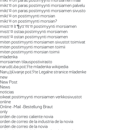
mikГ¤ on paras postimyynti morsiamen maa
mikГ¤ on paras postimyynti morsiamen palvelu
mikГ¤ on paras postimyynti morsiamen sivusto
mikГ¤ on postimyynti morsian
mikГ¤ on postimyynti morsian?
mistГ¤ lГ¶ytГ¤Г¤ postimyynti morsiamen
mistГ¤ ostaa postimyynti morsiamen
mistГ¤ ostan postimyynti morsiamen
miten postimyynti morsiamen sivustot toimivat
miten postimyynti morsiamen toimii
miten postimyynti morsian toimii
mladenka
morsiamen tilauspostivirasto
narudЕѕba poЕЎte mladenka wikipedia
NaruДЌivanje poЕЎte Legalne stranice mladenke
new
New Post
News
noticias
oikeat postimyynti morsiamen verkkosivustot
online
Online -Mail -Bestellung Braut
only
orden de correo caliente novia
orden de correo de la industria de la novia
orden de correo de la novia