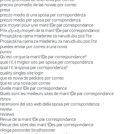
precios promedio de las novias por correo
press
prezzo medio di una sposa per corrispondenza
prezzo medio per sposa per corrispondenza
prix moyen pour une mariГ©e par correspondance
Prix вЂ‹вЂ‹moyen de la mariГ©e par correspondance
ProsjeДЌna cijena mladenke za narudЕѕbu poЕЎte
ProsjeДЌna cijena za mladenku za narudЕѕbu poЕЎte
puedes enviar por correo a una novia
punov
Qu'est-ce que la mariГ©e par correspondance?
qual ГЁ il miglior sito per sposa per corrispondenza
qual ГЁ la sposa per corrispondenza?
quality singles site login
que es novia de pedidos por correo
que es una novia por correo
Quelle mariГ©e par correspondance
Quels sont les meilleurs sites de mariГ©e par correspondance
rbnov
recensioni del sito web della sposa per corrispondenza
review
reviews
Revue de la mariГ©e par correspondance
Revue des sites des mariГ©es par correspondance
riktiga postorder brudhistorier