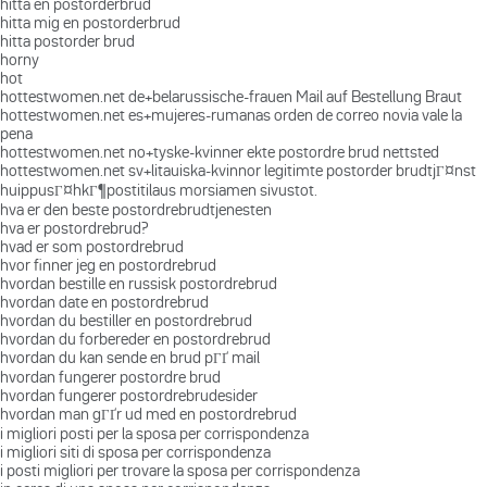
hitta en postorderbrud
hitta mig en postorderbrud
hitta postorder brud
horny
hot
hottestwomen.net de+belarussische-frauen Mail auf Bestellung Braut
hottestwomen.net es+mujeres-rumanas orden de correo novia vale la
pena
hottestwomen.net no+tyske-kvinner ekte postordre brud nettsted
hottestwomen.net sv+litauiska-kvinnor legitimte postorder brudtjГ¤nst
huippusГ¤hkГ¶postitilaus morsiamen sivustot.
hva er den beste postordrebrudtjenesten
hva er postordrebrud?
hvad er som postordrebrud
hvor finner jeg en postordrebrud
hvordan bestille en russisk postordrebrud
hvordan date en postordrebrud
hvordan du bestiller en postordrebrud
hvordan du forbereder en postordrebrud
hvordan du kan sende en brud pГҐ mail
hvordan fungerer postordre brud
hvordan fungerer postordrebrudesider
hvordan man gГҐr ud med en postordrebrud
i migliori posti per la sposa per corrispondenza
i migliori siti di sposa per corrispondenza
i posti migliori per trovare la sposa per corrispondenza