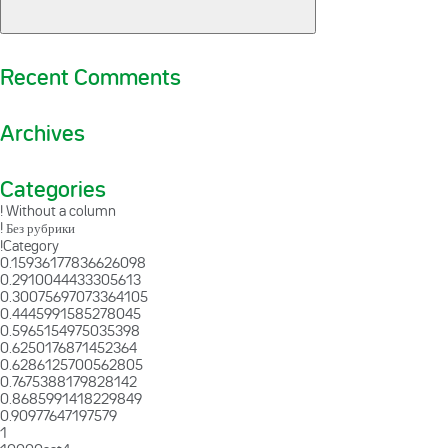
Recent Comments
Archives
Categories
! Without a column
! Без рубрики
!Category
0.15936177836626098
0.2910044433305613
0.30075697073364105
0.4445991585278045
0.5965154975035398
0.6250176871452364
0.6286125700562805
0.7675388179828142
0.8685991418229849
0.90977647197579
1