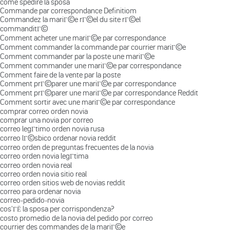
come spedire la sposa
Commande par correspondance Definitiom
Commandez la mariГ©e rГ©el du site rГ©el
commanditГ©
Comment acheter une mariГ©e par correspondance
Comment commander la commande par courrier mariГ©e
Comment commander par la poste une mariГ©e
Comment commander une mariГ©e par correspondance
Comment faire de la vente par la poste
Comment prГ©parer une mariГ©e par correspondance
Comment prГ©parer une mariГ©e par correspondance Reddit
Comment sortir avec une mariГ©e par correspondance
comprar correo orden novia
comprar una novia por correo
correo legГ­timo orden novia rusa
correo lГ©sbico ordenar novia reddit
correo orden de preguntas frecuentes de la novia
correo orden novia legГ­tima
correo orden novia real
correo orden novia sitio real
correo orden sitios web de novias reddit
correo para ordenar novia
correo-pedido-novia
cos'ГЁ la sposa per corrispondenza?
costo promedio de la novia del pedido por correo
courrier des commandes de la mariГ©e