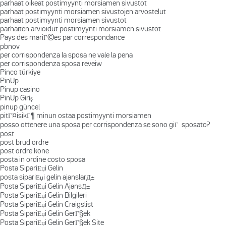
parhaat oikeat postimyynti morsiamen sivustot
parhaat postimyynti morsiamen sivustojen arvostelut
parhaat postimyynti morsiamen sivustot
parhaiten arvioidut postimyynti morsiamen sivustot
Pays des mariГ©es par correspondance
pbnov
per corrispondenza la sposa ne vale la pena
per corrispondenza sposa reveiw
Pinco türkiye
PinUp
Pinup casino
PinUp Giriş
pinup güncel
pitГ¤isikГ¶ minun ostaa postimyynti morsiamen
posso ottenere una sposa per corrispondenza se sono giГ sposato?
post
post brud ordre
post ordre kone
posta in ordine costo sposa
Posta SipariЕџi Gelin
posta sipariЕџi gelin ajanslarД±
Posta SipariЕџi Gelin AjansД±
Posta SipariЕџi Gelin Bilgileri
Posta SipariЕџi Gelin Craigslist
Posta SipariЕџi Gelin GerГ§ek
Posta SipariЕџi Gelin GerГ§ek Site