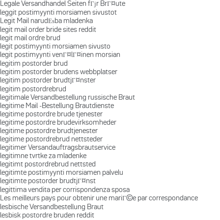
Legale Versandhandel Seiten fГјr BrГ¤ute
leggit postimyynti morsiamen sivustot
Legit Mail narudЕѕba mladenka
legit mail order bride sites reddit
legit mail ordre brud
legit postimyynti morsiamen sivusto
legit postimyynti venГ¤lГ¤inen morsian
legitim postorder brud
legitim postorder brudens webbplatser
legitim postorder brudtjГ¤nster
legitim postordrebrud
legitimale Versandbestellung russische Braut
legitime Mail -Bestellung Brautdienste
legitime postordre brude tjenester
legitime postordre brudevirksomheder
legitime postordre brudtjenester
legitime postordrebrud nettsteder
legitimer Versandauftragsbrautservice
legitimne tvrtke za mladenke
legitimt postordrebrud nettsted
legitimte postimyynti morsiamen palvelu
legitimte postorder brudtjГ¤nst
legittima vendita per corrispondenza sposa
Les meilleurs pays pour obtenir une mariГ©e par correspondance
lesbische Versandbestellung Braut
lesbisk postordre bruden reddit