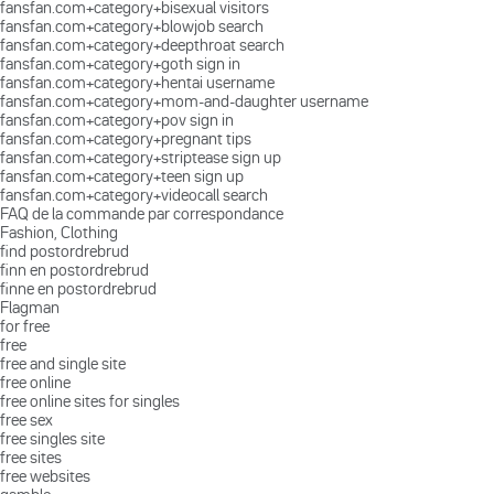
fansfan.com+category+bisexual visitors
fansfan.com+category+blowjob search
fansfan.com+category+deepthroat search
fansfan.com+category+goth sign in
fansfan.com+category+hentai username
fansfan.com+category+mom-and-daughter username
fansfan.com+category+pov sign in
fansfan.com+category+pregnant tips
fansfan.com+category+striptease sign up
fansfan.com+category+teen sign up
fansfan.com+category+videocall search
FAQ de la commande par correspondance
Fashion, Clothing
find postordrebrud
finn en postordrebrud
finne en postordrebrud
Flagman
for free
free
free and single site
free online
free online sites for singles
free sex
free singles site
free sites
free websites