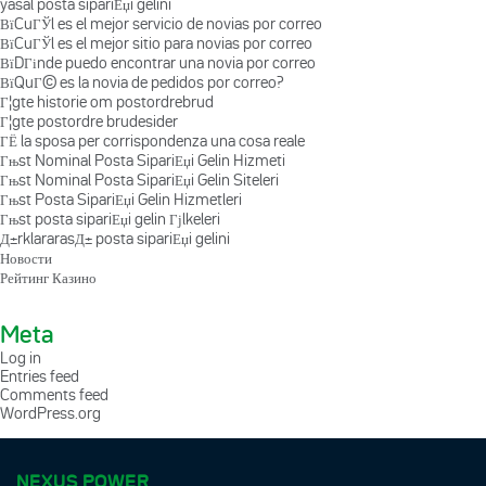
yasal posta sipariЕџi gelini
ВїCuГЎl es el mejor servicio de novias por correo
ВїCuГЎl es el mejor sitio para novias por correo
ВїDГіnde puedo encontrar una novia por correo
ВїQuГ© es la novia de pedidos por correo?
Г¦gte historie om postordrebrud
Г¦gte postordre brudesider
ГЁ la sposa per corrispondenza una cosa reale
Гњst Nominal Posta SipariЕџi Gelin Hizmeti
Гњst Nominal Posta SipariЕџi Gelin Siteleri
Гњst Posta SipariЕџi Gelin Hizmetleri
Гњst posta sipariЕџi gelin Гјlkeleri
Д±rklararasД± posta sipariЕџi gelini
Новости
Рейтинг Казино
Meta
Log in
Entries feed
Comments feed
WordPress.org
NEXUS POWER