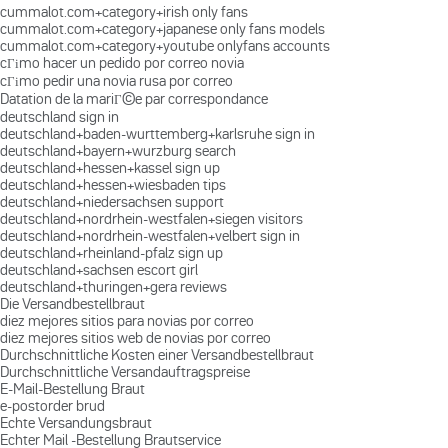
cummalot.com+category+irish only fans
cummalot.com+category+japanese only fans models
cummalot.com+category+youtube onlyfans accounts
cГіmo hacer un pedido por correo novia
cГіmo pedir una novia rusa por correo
Datation de la mariГ©e par correspondance
deutschland sign in
deutschland+baden-wurttemberg+karlsruhe sign in
deutschland+bayern+wurzburg search
deutschland+hessen+kassel sign up
deutschland+hessen+wiesbaden tips
deutschland+niedersachsen support
deutschland+nordrhein-westfalen+siegen visitors
deutschland+nordrhein-westfalen+velbert sign in
deutschland+rheinland-pfalz sign up
deutschland+sachsen escort girl
deutschland+thuringen+gera reviews
Die Versandbestellbraut
diez mejores sitios para novias por correo
diez mejores sitios web de novias por correo
Durchschnittliche Kosten einer Versandbestellbraut
Durchschnittliche Versandauftragspreise
E-Mail-Bestellung Braut
e-postorder brud
Echte Versandungsbraut
Echter Mail -Bestellung Brautservice