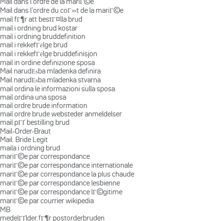
Mail dans l'ordre de la mariГ©e
Mail dans l'ordre du coГ»t de la mariГ©e
mail fГ¶r att bestГ¤lla brud
mail i ordning brud kostar
mail i ordning bruddefinition
mail i rekkefГёlge brud
mail i rekkefГёlge bruddefinisjon
mail in ordine definizione sposa
Mail narudЕѕba mladenka definira
Mail narudЕѕba mladenka stvarna
mail ordina le informazioni sulla sposa
mail ordina una sposa
mail ordre brude information
mail ordre brude websteder anmeldelser
mail pГҐ bestilling brud
Mail-Order-Braut
Mail. Bride Legit
maila i ordning brud
mariГ©e par correspondance
mariГ©e par correspondance internationale
mariГ©e par correspondance la plus chaude
mariГ©e par correspondance lesbienne
mariГ©e par correspondance lГ©gitime
mariГ©e par courrier wikipedia
MB
medelГҐlder fГ¶r postorderbruden