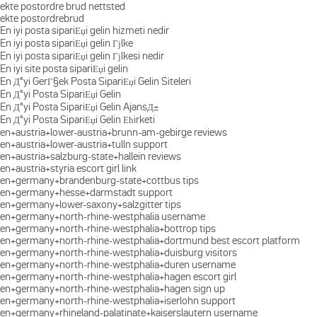
ekte postordre brud nettsted
ekte postordrebrud
En iyi posta sipariЕџi gelin hizmeti nedir
En iyi posta sipariЕџi gelin Гјlke
En iyi posta sipariЕџi gelin Гјlkesi nedir
En iyi site posta sipariЕџi gelin
En Д°yi GerГ§ek Posta SipariЕџi Gelin Siteleri
En Д°yi Posta SipariЕџi Gelin
En Д°yi Posta SipariЕџi Gelin AjansД±
En Д°yi Posta SipariЕџi Gelin Ећirketi
en+austria+lower-austria+brunn-am-gebirge reviews
en+austria+lower-austria+tulln support
en+austria+salzburg-state+hallein reviews
en+austria+styria escort girl link
en+germany+brandenburg-state+cottbus tips
en+germany+hesse+darmstadt support
en+germany+lower-saxony+salzgitter tips
en+germany+north-rhine-westphalia username
en+germany+north-rhine-westphalia+bottrop tips
en+germany+north-rhine-westphalia+dortmund best escort platform
en+germany+north-rhine-westphalia+duisburg visitors
en+germany+north-rhine-westphalia+duren username
en+germany+north-rhine-westphalia+hagen escort girl
en+germany+north-rhine-westphalia+hagen sign up
en+germany+north-rhine-westphalia+iserlohn support
en+germany+rhineland-palatinate+kaiserslautern username