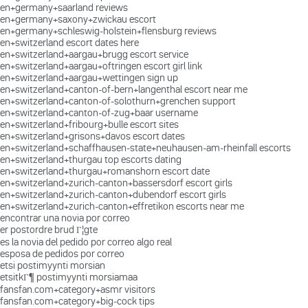
en+germany+saarland reviews
en+germany+saxony+zwickau escort
en+germany+schleswig-holstein+flensburg reviews
en+switzerland escort dates here
en+switzerland+aargau+brugg escort service
en+switzerland+aargau+oftringen escort girl link
en+switzerland+aargau+wettingen sign up
en+switzerland+canton-of-bern+langenthal escort near me
en+switzerland+canton-of-solothurn+grenchen support
en+switzerland+canton-of-zug+baar username
en+switzerland+fribourg+bulle escort sites
en+switzerland+grisons+davos escort dates
en+switzerland+schaffhausen-state+neuhausen-am-rheinfall escorts
en+switzerland+thurgau top escorts dating
en+switzerland+thurgau+romanshorn escort date
en+switzerland+zurich-canton+bassersdorf escort girls
en+switzerland+zurich-canton+dubendorf escort girls
en+switzerland+zurich-canton+effretikon escorts near me
encontrar una novia por correo
er postordre brud Г¦gte
es la novia del pedido por correo algo real
esposa de pedidos por correo
etsi postimyynti morsian
etsitkГ¶ postimyynti morsiamaa
fansfan.com+category+asmr visitors
fansfan.com+category+big-cock tips