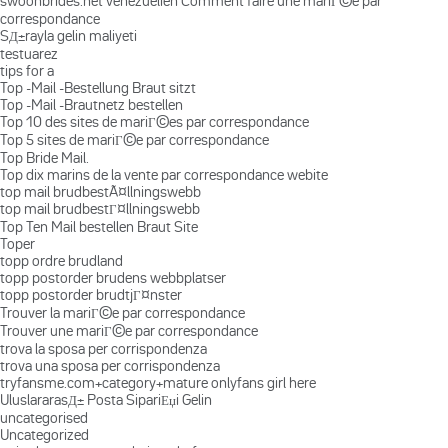
swoonbrides.net venezuelien Comment faire une mariГ©e par
correspondance
SД±rayla gelin maliyeti
testuarez
tips for a
Top -Mail -Bestellung Braut sitzt
Top -Mail -Brautnetz bestellen
Top 10 des sites de mariГ©es par correspondance
Top 5 sites de mariГ©e par correspondance
Top Bride Mail.
Top dix marins de la vente par correspondance webite
top mail brudbestÃ¤llningswebb
top mail brudbestГ¤llningswebb
Top Ten Mail bestellen Braut Site
Toper
topp ordre brudland
topp postorder brudens webbplatser
topp postorder brudtjГ¤nster
Trouver la mariГ©e par correspondance
Trouver une mariГ©e par correspondance
trova la sposa per corrispondenza
trova una sposa per corrispondenza
tryfansme.com+category+mature onlyfans girl here
UluslararasД± Posta SipariЕџi Gelin
uncategorised
Uncategorized