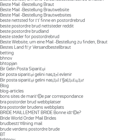
Beste Mail -Bestellung Braut
Beste Mail -Bestellung Brautwebsite
Beste Mail -Bestellung Brautwebsites
beste nettsted for ГҐ finne en postordrebrud
beste postordre brud nettsteder reddit
beste postordre brudland
beste steder for postordrebrud
Beste Website, um eine Mail -Bestellung zu finden, Braut
Bestes Land fГјr Versandbestellbraut
betting
bhnov
bhtopjan
Bir Gelin Posta SipariЕџi
bir posta sipariЕџi gelini nasД±l evlenir
Bir posta sipariЕџi gelini nasД±l Г§alД±ЕџД±r
Blog
blog-articles
bons sites de mariГ©e par correspondance
bra postorder brud webbplatser
bra postorder brudens webbplats
BRIDE MAILLEMENT BRIDE Bonne idГ©e?
Bride World Order Mail Brides
brudbestГ¤llning mail
brude verdens postordre brude
BT
btbtnov