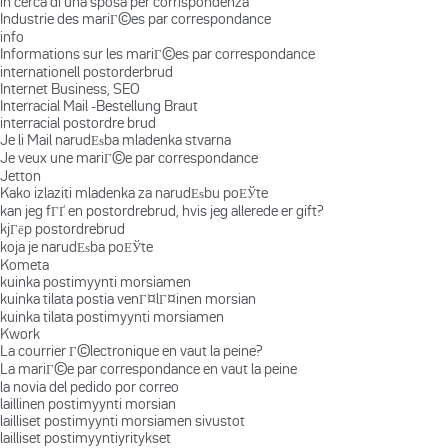
in cerca di una sposa per corrispondenza
Industrie des mariГ©es par correspondance
info
Informations sur les mariГ©es par correspondance
internationell postorderbrud
Internet Business, SEO
Interracial Mail -Bestellung Braut
interracial postordre brud
Je li Mail narudЕѕba mladenka stvarna
Je veux une mariГ©e par correspondance
Jetton
Kako izlaziti mladenka za narudЕѕbu poЕЎte
kan jeg fГҐ en postordrebrud, hvis jeg allerede er gift?
kjГёp postordrebrud
koja je narudЕѕba poЕЎte
Kometa
kuinka postimyynti morsiamen
kuinka tilata postia venГ¤lГ¤inen morsian
kuinka tilata postimyynti morsiamen
Kwork
La courrier Г©lectronique en vaut la peine?
La mariГ©e par correspondance en vaut la peine
la novia del pedido por correo
laillinen postimyynti morsian
lailliset postimyynti morsiamen sivustot
lailliset postimyyntiyritykset