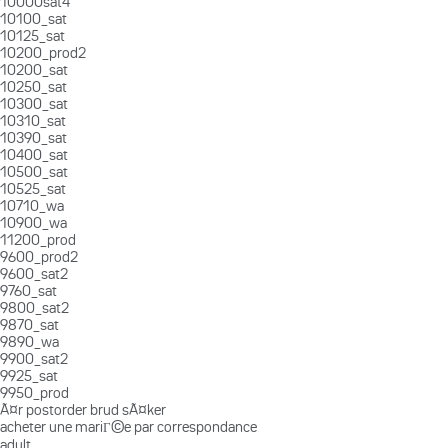
10000sat4
10100_sat
10125_sat
10200_prod2
10200_sat
10250_sat
10300_sat
10310_sat
10390_sat
10400_sat
10500_sat
10525_sat
10710_wa
10900_wa
11200_prod
9600_prod2
9600_sat2
9760_sat
9800_sat2
9870_sat
9890_wa
9900_sat2
9925_sat
9950_prod
Ã¤r postorder brud sÃ¤ker
acheter une mariГ©e par correspondance
adult