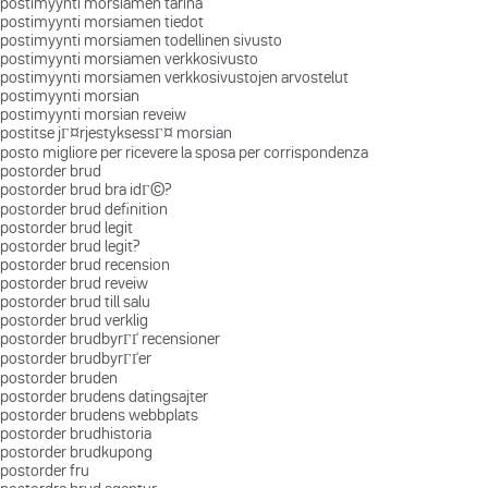
postimyynti morsiamen tarina
postimyynti morsiamen tiedot
postimyynti morsiamen todellinen sivusto
postimyynti morsiamen verkkosivusto
postimyynti morsiamen verkkosivustojen arvostelut
postimyynti morsian
postimyynti morsian reveiw
postitse jГ¤rjestyksessГ¤ morsian
posto migliore per ricevere la sposa per corrispondenza
postorder brud
postorder brud bra idГ©?
postorder brud definition
postorder brud legit
postorder brud legit?
postorder brud recension
postorder brud reveiw
postorder brud till salu
postorder brud verklig
postorder brudbyrГҐ recensioner
postorder brudbyrГҐer
postorder bruden
postorder brudens datingsajter
postorder brudens webbplats
postorder brudhistoria
postorder brudkupong
postorder fru