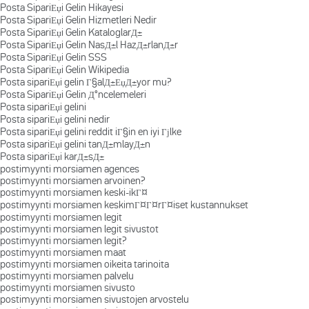
Posta SipariЕџi Gelin Hikayesi
Posta SipariЕџi Gelin Hizmetleri Nedir
Posta SipariЕџi Gelin KataloglarД±
Posta SipariЕџi Gelin NasД±l HazД±rlanД±r
Posta SipariЕџi Gelin SSS
Posta SipariЕџi Gelin Wikipedia
Posta sipariЕџi gelin Г§alД±ЕџД±yor mu?
Posta SipariЕџi Gelin Д°ncelemeleri
Posta sipariЕџi gelini
Posta sipariЕџi gelini nedir
Posta sipariЕџi gelini reddit iГ§in en iyi Гјlke
Posta sipariЕџi gelini tanД±mlayД±n
Posta sipariЕџi karД±sД±
postimyynti morsiamen agences
postimyynti morsiamen arvoinen?
postimyynti morsiamen keski-ikГ¤
postimyynti morsiamen keskimГ¤Г¤rГ¤iset kustannukset
postimyynti morsiamen legit
postimyynti morsiamen legit sivustot
postimyynti morsiamen legit?
postimyynti morsiamen maat
postimyynti morsiamen oikeita tarinoita
postimyynti morsiamen palvelu
postimyynti morsiamen sivusto
postimyynti morsiamen sivustojen arvostelu