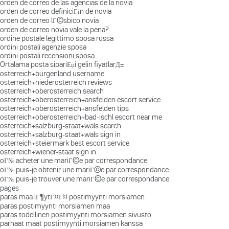
orden de correo de las agencias de la novia
orden de correo definiciГіn de novia
orden de correo lГ©sbico novia
orden de correo novia vale la pena?
ordine postale legittimo sposa russa
ordini postali agenzie sposa
ordini postali recensioni sposa
Ortalama posta sipariЕџi gelin fiyatlarД±
osterreich+burgenland username
osterreich+niederosterreich reviews
osterreich+oberosterreich search
osterreich+oberosterreich+ansfelden escort service
osterreich+oberosterreich+ansfelden tips
osterreich+oberosterreich+bad-ischl escort near me
osterreich+salzburg-staat+wals search
osterreich+salzburg-staat+wals sign in
osterreich+steiermark best escort service
osterreich+wiener-staat sign in
oГ№ acheter une mariГ©e par correspondance
oГ№ puis-je obtenir une mariГ©e par correspondance
oГ№ puis-je trouver une mariГ©e par correspondance
pages
paras maa lГ¶ytГ¤Г¤ postimyynti morsiamen
paras postimyynti morsiamen maa
paras todellinen postimyynti morsiamen sivusto
parhaat maat postimyynti morsiamen kanssa