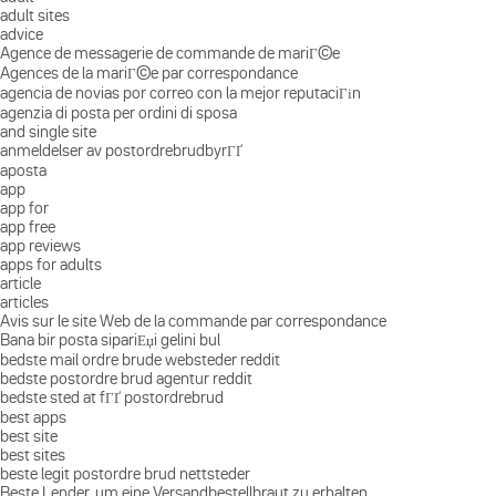
adult sites
advice
Agence de messagerie de commande de mariГ©e
Agences de la mariГ©e par correspondance
agencia de novias por correo con la mejor reputaciГіn
agenzia di posta per ordini di sposa
and single site
anmeldelser av postordrebrudbyrГҐ
aposta
app
app for
app free
app reviews
apps for adults
article
articles
Avis sur le site Web de la commande par correspondance
Bana bir posta sipariЕџi gelini bul
bedste mail ordre brude websteder reddit
bedste postordre brud agentur reddit
bedste sted at fГҐ postordrebrud
best apps
best site
best sites
beste legit postordre brud nettsteder
Beste Lender, um eine Versandbestellbraut zu erhalten