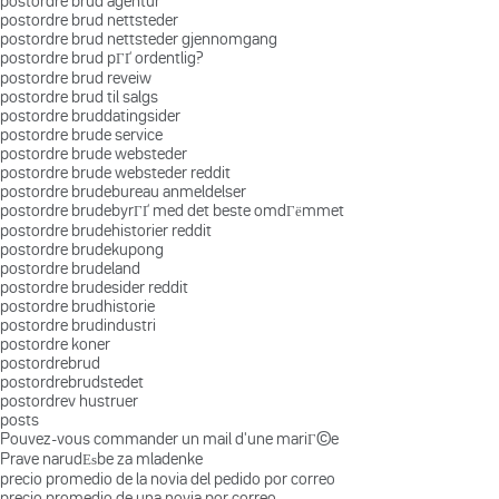
postordre brud agentur
postordre brud nettsteder
postordre brud nettsteder gjennomgang
postordre brud pГҐ ordentlig?
postordre brud reveiw
postordre brud til salgs
postordre bruddatingsider
postordre brude service
postordre brude websteder
postordre brude websteder reddit
postordre brudebureau anmeldelser
postordre brudebyrГҐ med det beste omdГёmmet
postordre brudehistorier reddit
postordre brudekupong
postordre brudeland
postordre brudesider reddit
postordre brudhistorie
postordre brudindustri
postordre koner
postordrebrud
postordrebrudstedet
postordrev hustruer
posts
Pouvez-vous commander un mail d'une mariГ©e
Prave narudЕѕbe za mladenke
precio promedio de la novia del pedido por correo
precio promedio de una novia por correo