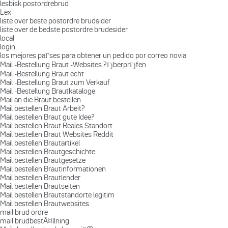
lesbisk postordrebrud
Lex
liste over beste postordre brudsider
liste over de bedste postordre brudesider
local
login
los mejores paГ­ses para obtener un pedido por correo novia
Mail -Bestellung Braut -Websites ?ГјberprГјfen
Mail -Bestellung Braut echt
Mail -Bestellung Braut zum Verkauf
Mail -Bestellung Brautkataloge
Mail an die Braut bestellen
Mail bestellen Braut Arbeit?
Mail bestellen Braut gute Idee?
Mail bestellen Braut Reales Standort
Mail bestellen Braut Websites Reddit
Mail bestellen Brautartikel
Mail bestellen Brautgeschichte
Mail bestellen Brautgesetze
Mail bestellen Brautinformationen
Mail bestellen Brautlender
Mail bestellen Brautseiten
Mail bestellen Brautstandorte legitim
Mail bestellen Brautwebsites
mail brud ordre
mail brudbestÃ¤llning