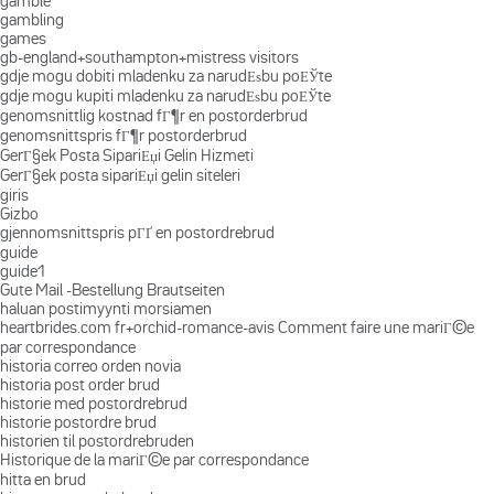
gamble
gambling
games
gb-england+southampton+mistress visitors
gdje mogu dobiti mladenku za narudЕѕbu poЕЎte
gdje mogu kupiti mladenku za narudЕѕbu poЕЎte
genomsnittlig kostnad fГ¶r en postorderbrud
genomsnittspris fГ¶r postorderbrud
GerГ§ek Posta SipariЕџi Gelin Hizmeti
GerГ§ek posta sipariЕџi gelin siteleri
giris
Gizbo
gjennomsnittspris pГҐ en postordrebrud
guide
guide1
Gute Mail -Bestellung Brautseiten
haluan postimyynti morsiamen
heartbrides.com fr+orchid-romance-avis Comment faire une mariГ©e
par correspondance
historia correo orden novia
historia post order brud
historie med postordrebrud
historie postordre brud
historien til postordrebruden
Historique de la mariГ©e par correspondance
hitta en brud