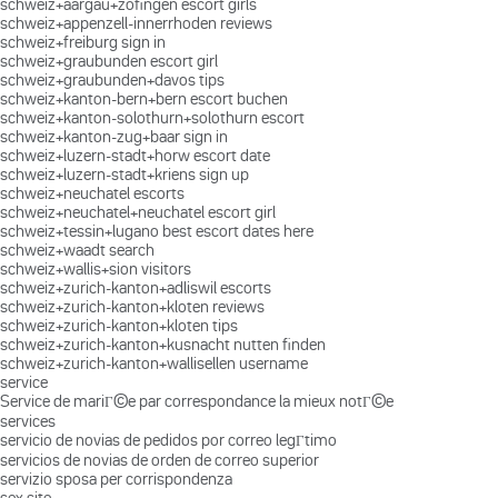
schweiz+aargau+zofingen escort girls
schweiz+appenzell-innerrhoden reviews
schweiz+freiburg sign in
schweiz+graubunden escort girl
schweiz+graubunden+davos tips
schweiz+kanton-bern+bern escort buchen
schweiz+kanton-solothurn+solothurn escort
schweiz+kanton-zug+baar sign in
schweiz+luzern-stadt+horw escort date
schweiz+luzern-stadt+kriens sign up
schweiz+neuchatel escorts
schweiz+neuchatel+neuchatel escort girl
schweiz+tessin+lugano best escort dates here
schweiz+waadt search
schweiz+wallis+sion visitors
schweiz+zurich-kanton+adliswil escorts
schweiz+zurich-kanton+kloten reviews
schweiz+zurich-kanton+kloten tips
schweiz+zurich-kanton+kusnacht nutten finden
schweiz+zurich-kanton+wallisellen username
service
Service de mariГ©e par correspondance la mieux notГ©e
services
servicio de novias de pedidos por correo legГ­timo
servicios de novias de orden de correo superior
servizio sposa per corrispondenza
sex site