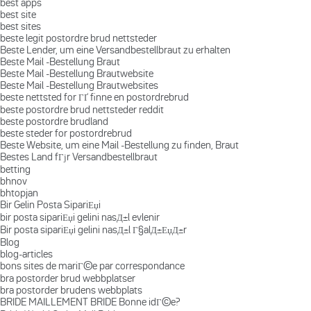
best apps
best site
best sites
beste legit postordre brud nettsteder
Beste Lender, um eine Versandbestellbraut zu erhalten
Beste Mail -Bestellung Braut
Beste Mail -Bestellung Brautwebsite
Beste Mail -Bestellung Brautwebsites
beste nettsted for ГҐ finne en postordrebrud
beste postordre brud nettsteder reddit
beste postordre brudland
beste steder for postordrebrud
Beste Website, um eine Mail -Bestellung zu finden, Braut
Bestes Land fГјr Versandbestellbraut
betting
bhnov
bhtopjan
Bir Gelin Posta SipariЕџi
bir posta sipariЕџi gelini nasД±l evlenir
Bir posta sipariЕџi gelini nasД±l Г§alД±ЕџД±r
Blog
blog-articles
bons sites de mariГ©e par correspondance
bra postorder brud webbplatser
bra postorder brudens webbplats
BRIDE MAILLEMENT BRIDE Bonne idГ©e?