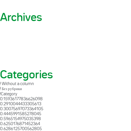
Archives
Categories
! Without a column
! Без рубрики
!Category
0.15936177836626098
0.2910044433305613
0.30075697073364105
0.4445991585278045
0.5965154975035398
0.6250176871452364
0.6286125700562805