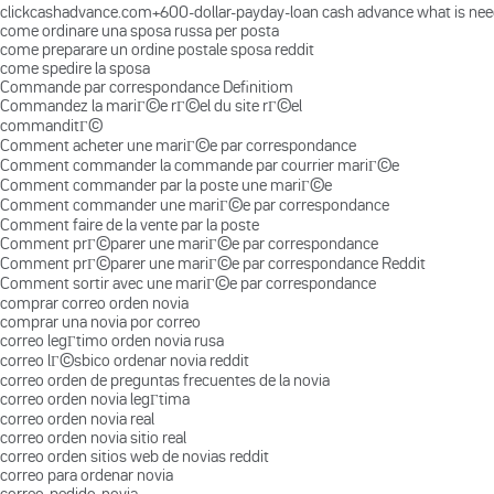
clickcashadvance.com+600-dollar-payday-loan cash advance what is ne
come ordinare una sposa russa per posta
come preparare un ordine postale sposa reddit
come spedire la sposa
Commande par correspondance Definitiom
Commandez la mariГ©e rГ©el du site rГ©el
commanditГ©
Comment acheter une mariГ©e par correspondance
Comment commander la commande par courrier mariГ©e
Comment commander par la poste une mariГ©e
Comment commander une mariГ©e par correspondance
Comment faire de la vente par la poste
Comment prГ©parer une mariГ©e par correspondance
Comment prГ©parer une mariГ©e par correspondance Reddit
Comment sortir avec une mariГ©e par correspondance
comprar correo orden novia
comprar una novia por correo
correo legГ­timo orden novia rusa
correo lГ©sbico ordenar novia reddit
correo orden de preguntas frecuentes de la novia
correo orden novia legГ­tima
correo orden novia real
correo orden novia sitio real
correo orden sitios web de novias reddit
correo para ordenar novia
correo-pedido-novia