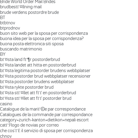
Bride World Order Mail Brides
brudbestГ¤llning mail
brude verdens postordre brude
BT
btbtnov
btprodnov
buon sito web per la sposa per corrispondenza
buona idea per la sposa per corrispondenza?
buona posta elettronica siti sposa
buscando matrimonio
BY
bГ¤sta land fГ¶r postorderbrud
bГ¤sta landet att hitta en postorderbrud
bГ¤sta legitima postorder brudens webbplatser
bГ¤sta postorder brud webbplatser recensioner
bГ¤sta postorder brudens webbplatser
bГ¤sta rykte postorder brud
bГ¤sta stГ¤llet att fГҐ en postorderbrud
bГ¤sta stГ¤llet att fГҐ postorder brud
casino
Catalogue de la mariГ©e par correspondance
Catalogues de la commande par correspondance
category+zurich-kanton+dietikon+nepali escort
catГЎlogo de novias por correo
che cos'ГЁ il servizio di sposa per corrispondenza
chnov