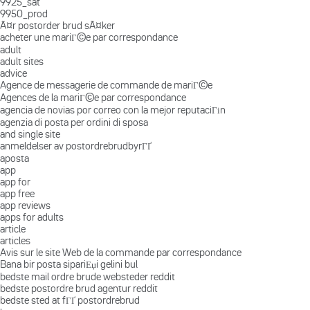
9925_sat
9950_prod
Ã¤r postorder brud sÃ¤ker
acheter une mariГ©e par correspondance
adult
adult sites
advice
Agence de messagerie de commande de mariГ©e
Agences de la mariГ©e par correspondance
agencia de novias por correo con la mejor reputaciГіn
agenzia di posta per ordini di sposa
and single site
anmeldelser av postordrebrudbyrГҐ
aposta
app
app for
app free
app reviews
apps for adults
article
articles
Avis sur le site Web de la commande par correspondance
Bana bir posta sipariЕџi gelini bul
bedste mail ordre brude websteder reddit
bedste postordre brud agentur reddit
bedste sted at fГҐ postordrebrud