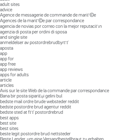
adult sites
advice
Agence de messagerie de commande de mariГ©e
Agences de la mariГ©e par correspondance
agencia de novias por correo con la mejor reputaciГіn
agenzia di posta per ordini di sposa
and single site
anmeldelser av postordrebrudbyrГҐ
aposta
app
app for
app free
app reviews
apps for adults
article
articles
Avis sur le site Web de la commande par correspondance
Bana bir posta sipariЕџi gelini bul
bedste mail ordre brude websteder reddit
bedste postordre brud agentur reddit
bedste sted at fГҐ postordrebrud
best apps
best site
best sites
beste legit postordre brud nettsteder
Beste Lender, um eine Versandbestellbraut zu erhalten