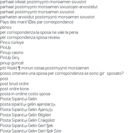
parhaat oikeat postimyynti morsiamen sivustot
parhaat postimyynti morsiamen sivustojen arvostelut
parhaat postimyynti morsiamen sivustot
parhaiten arvioidut postimyynti morsiamen sivustot
Pays des mariГ©es par correspondance
pbnov
per corrispondenza la sposa ne vale la pena
per corrispondenza sposa reveiw
Pinco türkiye
PinUp
Pinup casino
PinUp Giriş
pinup güncel
pitГ¤isikГ¶ minun ostaa postimyynti morsiamen
posso ottenere una sposa per corrispondenza se sono giГ sposato?
post
post brud ordre
post ordre kone
posta in ordine costo sposa
Posta SipariЕџi Gelin
posta sipariЕџi gelin ajanslarД±
Posta SipariЕџi Gelin AjansД±
Posta SipariЕџi Gelin Bilgileri
Posta SipariЕџi Gelin Craigslist
Posta SipariЕџi Gelin GerГ§ek
Posta SipariЕџi Gelin GerГ§ek Site