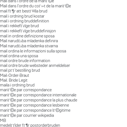
Mail dans l'ordre de la mariГ©e
Mail dans l'ordre du coГ»t de la mariГ©e
mail fГ¶r att bestГ¤lla brud
mail i ordning brud kostar
mail i ordning bruddefinition
mail i rekkefГёlge brud
mail i rekkefГёlge bruddefinisjon
mail in ordine definizione sposa
Mail narudЕѕba mladenka definira
Mail narudЕѕba mladenka stvarna
mail ordina le informazioni sulla sposa
mail ordina una sposa
mail ordre brude information
mail ordre brude websteder anmeldelser
mail pГҐ bestilling brud
Mail-Order-Braut
Mail. Bride Legit
maila i ordning brud
mariГ©e par correspondance
mariГ©e par correspondance internationale
mariГ©e par correspondance la plus chaude
mariГ©e par correspondance lesbienne
mariГ©e par correspondance lГ©gitime
mariГ©e par courrier wikipedia
MB
medelГҐlder fГ¶r postorderbruden