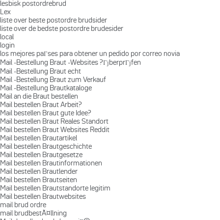
lesbisk postordrebrud
Lex
liste over beste postordre brudsider
liste over de bedste postordre brudesider
local
login
los mejores paГ­ses para obtener un pedido por correo novia
Mail -Bestellung Braut -Websites ?ГјberprГјfen
Mail -Bestellung Braut echt
Mail -Bestellung Braut zum Verkauf
Mail -Bestellung Brautkataloge
Mail an die Braut bestellen
Mail bestellen Braut Arbeit?
Mail bestellen Braut gute Idee?
Mail bestellen Braut Reales Standort
Mail bestellen Braut Websites Reddit
Mail bestellen Brautartikel
Mail bestellen Brautgeschichte
Mail bestellen Brautgesetze
Mail bestellen Brautinformationen
Mail bestellen Brautlender
Mail bestellen Brautseiten
Mail bestellen Brautstandorte legitim
Mail bestellen Brautwebsites
mail brud ordre
mail brudbestÃ¤llning