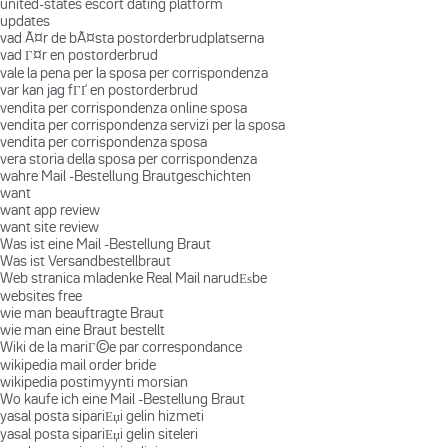
united-states escort dating platform
updates
vad Ã¤r de bÃ¤sta postorderbrudplatserna
vad Г¤r en postorderbrud
vale la pena per la sposa per corrispondenza
var kan jag fГҐ en postorderbrud
vendita per corrispondenza online sposa
vendita per corrispondenza servizi per la sposa
vendita per corrispondenza sposa
vera storia della sposa per corrispondenza
wahre Mail -Bestellung Brautgeschichten
want
want app review
want site review
Was ist eine Mail -Bestellung Braut
Was ist Versandbestellbraut
Web stranica mladenke Real Mail narudЕѕbe
websites free
wie man beauftragte Braut
wie man eine Braut bestellt
Wiki de la mariГ©e par correspondance
wikipedia mail order bride
wikipedia postimyynti morsian
Wo kaufe ich eine Mail -Bestellung Braut
yasal posta sipariЕџi gelin hizmeti
yasal posta sipariЕџi gelin siteleri