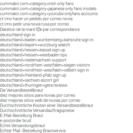
cummalot.com+category+irish only fans
cummalot.com+category+japanese only fans models
cummalot.com+category+youtube onlyfans accounts
cГіmo hacer un pedido por correo novia
cГіmo pedir una novia rusa por correo
Datation de la mariГ©e par correspondance
deutschland sign in
deutschland+baden-wurttemberg+karlsruhe sign in
deutschland+bayern+wurzburg search
deutschland+hessen+kassel sign up
deutschland+hessen+wiesbaden tips
deutschland+niedersachsen support
deutschland+nordrhein-westfalen+siegen visitors
deutschland+nordrhein-westfalen+velbert sign in
deutschland+rheinland-pfalz sign up
deutschland+sachsen escort girl
deutschland+thuringen+gera reviews
Die Versandbestellbraut
diez mejores sitios para novias por correo
diez mejores sitios web de novias por correo
Durchschnittliche Kosten einer Versandbestellbraut
Durchschnittliche Versandauftragspreise
E-Mail-Bestellung Braut
e-postorder brud
Echte Versandungsbraut
Echter Mail -Bestellung Brautservice