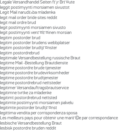
Legale Versandhandel Seiten fГјr BrГ¤ute
leggit postimyynti morsiamen sivustot
Legit Mail narudЕѕba mladenka
legit mail order bride sites reddit
legit mail ordre brud
legit postimyynti morsiamen sivusto
legit postimyynti venГ¤lГ¤inen morsian
legitim postorder brud
legitim postorder brudens webbplatser
legitim postorder brudtjГ¤nster
legitim postordrebrud
legitimale Versandbestellung russische Braut
legitime Mail -Bestellung Brautdienste
legitime postordre brude tjenester
legitime postordre brudevirksomheder
legitime postordre brudtjenester
legitime postordrebrud nettsteder
legitimer Versandauftragsbrautservice
legitimne tvrtke za mladenke
legitimt postordrebrud nettsted
legitimte postimyynti morsiamen palvelu
legitimte postorder brudtjГ¤nst
legittima vendita per corrispondenza sposa
Les meilleurs pays pour obtenir une mariГ©e par correspondance
lesbische Versandbestellung Braut
lesbisk postordre bruden reddit