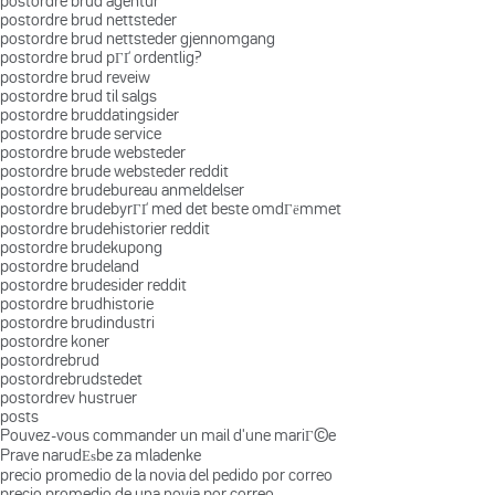
postordre brud agentur
postordre brud nettsteder
postordre brud nettsteder gjennomgang
postordre brud pГҐ ordentlig?
postordre brud reveiw
postordre brud til salgs
postordre bruddatingsider
postordre brude service
postordre brude websteder
postordre brude websteder reddit
postordre brudebureau anmeldelser
postordre brudebyrГҐ med det beste omdГёmmet
postordre brudehistorier reddit
postordre brudekupong
postordre brudeland
postordre brudesider reddit
postordre brudhistorie
postordre brudindustri
postordre koner
postordrebrud
postordrebrudstedet
postordrev hustruer
posts
Pouvez-vous commander un mail d'une mariГ©e
Prave narudЕѕbe za mladenke
precio promedio de la novia del pedido por correo
precio promedio de una novia por correo