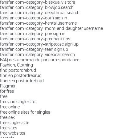
fansfan.com+category+bisexual visitors
fansfan.com+category+blowjob search
fansfan.com+category+deepthroat search
fansfan.com+category+goth sign in
fansfan.com+category+hentai username
fansfan.com+category+mom-and-daughter username
fansfan.com+category+pov sign in
fansfan.com+category+pregnant tips
fansfan.com+category+striptease sign up
fansfan.com+category+teen sign up
fansfan.com+category+videocall search
FAQ de la commande par correspondance
Fashion, Clothing
find postordrebrud
finn en postordrebrud
finne en postordrebrud
Flagman
for free
free
free and single site
free online
free online sites for singles
free sex
free singles site
free sites
free websites