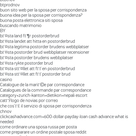
btprodnov
buon sito web per la sposa per corrispondenza
buona idea per la sposa per corrispondenza?
buona posta elettronica siti sposa
buscando matrimonio
BY
bГ¤sta land fГ¶r postorderbrud
bГ¤sta landet att hitta en postorderbrud
bГ¤sta legitima postorder brudens webbplatser
bГ¤sta postorder brud webbplatser recensioner
bГ¤sta postorder brudens webbplatser
bГ¤sta rykte postorder brud
bГ¤sta stГ¤llet att fГҐ en postorderbrud
bГ¤sta stГ¤llet att fГҐ postorder brud
casino
Catalogue de la mariГ©e par correspondance
Catalogues de la commande par correspondance
category+zurich-kanton+dietikon+nepali escort
catГЎlogo de novias por correo
che cos'ГЁ il servizio di sposa per corrispondenza
chnov
clickcashadvance.com+600-dollar-payday-loan cash advance what is
needed
come ordinare una sposa russa per posta
come preparare un ordine postale sposa reddit