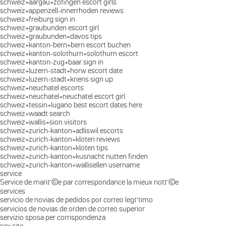
schweiz+aargau+zofingen escort girls
schweiz+appenzell-innerrhoden reviews
schweiz+freiburg sign in
schweiz+graubunden escort girl
schweiz+graubunden+davos tips
schweiz+kanton-bern+bern escort buchen
schweiz+kanton-solothurn+solothurn escort
schweiz+kanton-zug+baar sign in
schweiz+luzern-stadt+horw escort date
schweiz+luzern-stadt+kriens sign up
schweiz+neuchatel escorts
schweiz+neuchatel+neuchatel escort girl
schweiz+tessin+lugano best escort dates here
schweiz+waadt search
schweiz+wallis+sion visitors
schweiz+zurich-kanton+adliswil escorts
schweiz+zurich-kanton+kloten reviews
schweiz+zurich-kanton+kloten tips
schweiz+zurich-kanton+kusnacht nutten finden
schweiz+zurich-kanton+wallisellen username
service
Service de mariГ©e par correspondance la mieux notГ©e
services
servicio de novias de pedidos por correo legГ­timo
servicios de novias de orden de correo superior
servizio sposa per corrispondenza
sex site