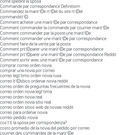
come spedire la sposa
Commande par correspondance Definitiom
Commandez la mariГ©e rГ©el du site rГ©el
commanditГ©
Comment acheter une mariГ©e par correspondance
Comment commander la commande par courrier mariГ©e
Comment commander par la poste une mariГ©e
Comment commander une mariГ©e par correspondance
Comment faire de la vente par la poste
Comment prГ©parer une mariГ©e par correspondance
Comment prГ©parer une mariГ©e par correspondance Reddit
Comment sortir avec une mariГ©e par correspondance
comprar correo orden novia
comprar una novia por correo
correo legГ­timo orden novia rusa
correo lГ©sbico ordenar novia reddit
correo orden de preguntas frecuentes de la novia
correo orden novia legГ­tima
correo orden novia real
correo orden novia sitio real
correo orden sitios web de novias reddit
correo para ordenar novia
correo-pedido-novia
cos'ГЁ la sposa per corrispondenza?
costo promedio de la novia del pedido por correo
courrier des commandes de la mariГ©e