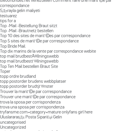
swoonbrides.net venezuelien Comment faire une mariГ©e par
correspondance
SД±rayla gelin maliyeti
testuarez
tips for a
Top -Mail -Bestellung Braut sitzt
Top -Mail -Brautnetz bestellen
Top 10 des sites de mariГ©es par correspondance
Top 5 sites de mariГ©e par correspondance
Top Bride Mail.
Top dix marins de la vente par correspondance webite
top mail brudbestÃ¤llningswebb
top mail brudbestГ¤llningswebb
Top Ten Mail bestellen Braut Site
Toper
topp ordre brudland
topp postorder brudens webbplatser
topp postorder brudtjГ¤nster
Trouver la mariГ©e par correspondance
Trouver une mariГ©e par correspondance
trova la sposa per corrispondenza
trova una sposa per corrispondenza
tryfansme.com+category+mature onlyfans girl here
UluslararasД± Posta SipariЕџi Gelin
uncategorised
Uncategorized