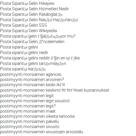
Posta SipariЕџi Gelin Hikayesi
Posta SipariЕџi Gelin Hizmetleri Nedir
Posta SipariЕџi Gelin KataloglarД±
Posta SipariЕџi Gelin NasД±l HazД±rlanД±r
Posta SipariЕџi Gelin SSS
Posta SipariЕџi Gelin Wikipedia
Posta sipariЕџi gelin Г§alД±ЕџД±yor mu?
Posta SipariЕџi Gelin Д°ncelemeleri
Posta sipariЕџi gelini
Posta sipariЕџi gelini nedir
Posta sipariЕџi gelini reddit iГ§in en iyi Гјlke
Posta sipariЕџi gelini tanД±mlayД±n
Posta sipariЕџi karД±sД±
postimyynti morsiamen agences
postimyynti morsiamen arvoinen?
postimyynti morsiamen keski-ikГ¤
postimyynti morsiamen keskimГ¤Г¤rГ¤iset kustannukset
postimyynti morsiamen legit
postimyynti morsiamen legit sivustot
postimyynti morsiamen legit?
postimyynti morsiamen maat
postimyynti morsiamen oikeita tarinoita
postimyynti morsiamen palvelu
postimyynti morsiamen sivusto
postimyynti morsiamen sivustojen arvostelu