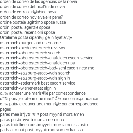
orden de correo de las agencias de la novia
orden de correo definiciГіn de novia
orden de correo lГ©sbico novia
orden de correo novia vale la pena?
ordine postale legittimo sposa russa
ordini postali agenzie sposa
ordini postali recensioni sposa
Ortalama posta sipariЕџi gelin fiyatlarД±
osterreich+burgenland username
osterreich+niederosterreich reviews
osterreich+oberosterreich search
osterreich+oberosterreich+ansfelden escort service
osterreich+oberosterreich+ansfelden tips
osterreich+oberosterreich+bad-ischl escort near me
osterreich+salzburg-staat+wals search
osterreich+salzburg-staat+wals sign in
osterreich+steiermark best escort service
osterreich+wiener-staat sign in
oГ№ acheter une mariГ©e par correspondance
oГ№ puis-je obtenir une mariГ©e par correspondance
oГ№ puis-je trouver une mariГ©e par correspondance
pages
paras maa lГ¶ytГ¤Г¤ postimyynti morsiamen
paras postimyynti morsiamen maa
paras todellinen postimyynti morsiamen sivusto
parhaat maat postimyynti morsiamen kanssa