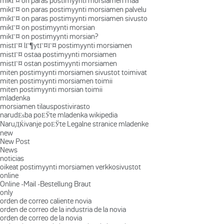
mikГ¤ on paras postimyynti morsiamen maa
mikГ¤ on paras postimyynti morsiamen palvelu
mikГ¤ on paras postimyynti morsiamen sivusto
mikГ¤ on postimyynti morsian
mikГ¤ on postimyynti morsian?
mistГ¤ lГ¶ytГ¤Г¤ postimyynti morsiamen
mistГ¤ ostaa postimyynti morsiamen
mistГ¤ ostan postimyynti morsiamen
miten postimyynti morsiamen sivustot toimivat
miten postimyynti morsiamen toimii
miten postimyynti morsian toimii
mladenka
morsiamen tilauspostivirasto
narudЕѕba poЕЎte mladenka wikipedia
NaruДЌivanje poЕЎte Legalne stranice mladenke
new
New Post
News
noticias
oikeat postimyynti morsiamen verkkosivustot
online
Online -Mail -Bestellung Braut
only
orden de correo caliente novia
orden de correo de la industria de la novia
orden de correo de la novia