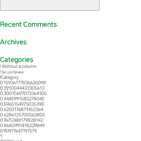
Recent Comments
Archives
Categories
! Without a column
! Без рубрики
!Category
0.15936177836626098
0.2910044433305613
0.30075697073364105
0.4445991585278045
0.5965154975035398
0.6250176871452364
0.6286125700562805
0.7675388179828142
0.8685991418229849
0.90977647197579
1