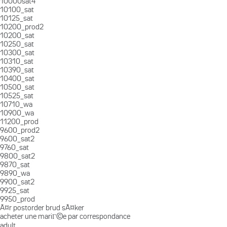
10000sat4
10100_sat
10125_sat
10200_prod2
10200_sat
10250_sat
10300_sat
10310_sat
10390_sat
10400_sat
10500_sat
10525_sat
10710_wa
10900_wa
11200_prod
9600_prod2
9600_sat2
9760_sat
9800_sat2
9870_sat
9890_wa
9900_sat2
9925_sat
9950_prod
Ã¤r postorder brud sÃ¤ker
acheter une mariГ©e par correspondance
adult