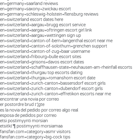
en+germany+saarland reviews
en+germany+saxony+zwickau escort
en+germany+schleswig-holstein+flensburg reviews
en+switzerland escort dates here
en+switzerland+aargau+brugg escort service
en+switzerland+aargau+oftringen escort girl link
en+switzerland+aargau+wettingen sign up
en+switzerland+canton-of-bern+langenthal escort near me
en+switzerland+canton-of-solothurn+grenchen support
en+switzerland+canton-of-zug+baar username
en+switzerland+fribourg+bulle escort sites
en+switzerland+grisons+davos escort dates
en+switzerland+schaffhausen-state+neuhausen-am-rheinfall escorts
en+switzerland+thurgau top escorts dating
en+switzerland+thurgau+romanshorn escort date
en+switzerland+zurich-canton+bassersdorf escort girls
en+switzerland+zurich-canton+dubendorf escort girls
en+switzerland+zurich-canton+effretikon escorts near me
encontrar una novia por correo
er postordre brud Г¦gte
es la novia del pedido por correo algo real
esposa de pedidos por correo
etsi postimyynti morsian
etsitkГ¶ postimyynti morsiamaa
fansfan.com+category+asmr visitors
fansfan.com+category+big-cock tips