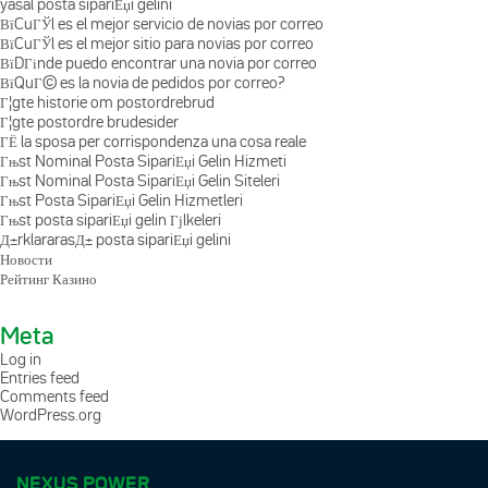
yasal posta sipariЕџi gelini
ВїCuГЎl es el mejor servicio de novias por correo
ВїCuГЎl es el mejor sitio para novias por correo
ВїDГіnde puedo encontrar una novia por correo
ВїQuГ© es la novia de pedidos por correo?
Г¦gte historie om postordrebrud
Г¦gte postordre brudesider
ГЁ la sposa per corrispondenza una cosa reale
Гњst Nominal Posta SipariЕџi Gelin Hizmeti
Гњst Nominal Posta SipariЕџi Gelin Siteleri
Гњst Posta SipariЕџi Gelin Hizmetleri
Гњst posta sipariЕџi gelin Гјlkeleri
Д±rklararasД± posta sipariЕџi gelini
Новости
Рейтинг Казино
Meta
Log in
Entries feed
Comments feed
WordPress.org
NEXUS POWER