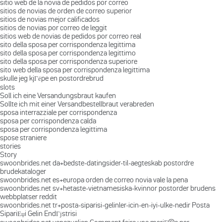
sitio web de la novia de pedidos por correo
sitios de novias de orden de correo superior
sitios de novias mejor calificados
sitios de novias por correo de leggit
sitios web de novias de pedidos por correo real
sito della sposa per corrispondenza legittima
sito della sposa per corrispondenza legittimo
sito della sposa per corrispondenza superiore
sito web della sposa per corrispondenza legittima
skulle jeg kjГёpe en postordrebrud
slots
Soll ich eine Versandungsbraut kaufen
Sollte ich mit einer Versandbestellbraut verabreden
sposa interrazziale per corrispondenza
sposa per corrispondenza calda
sposa per corrispondenza legittima
spose straniere
stories
Story
swoonbrides.net da+bedste-datingsider-til-aegteskab postordre
brudekataloger
swoonbrides.net es+europa orden de correo novia vale la pena
swoonbrides.net sv+hetaste-vietnamesiska-kvinnor postorder brudens
webbplatser reddit
swoonbrides.net tr+posta-siparisi-gelinler-icin-en-iyi-ulke-nedir Posta
SipariЕџi Gelin EndГјstrisi