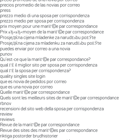
precios promedio de las novias por correo
press
prezzo medio di una sposa per corrispondenza
prezzo medio per sposa per corrispondenza
prix moyen pour une mariГ©e par correspondance
Prix вЂ‹вЂ‹moyen de la mariГ©e par correspondance
ProsjeДЌna cijena mladenke za narudЕѕbu poЕЎte
ProsjeДЌna cijena za mladenku za narudЕѕbu poЕЎte
puedes enviar por correo a una novia
punov
Qu'est-ce que la mariГ©e par correspondance?
qual ГЁ il miglior sito per sposa per corrispondenza
qual ГЁ la sposa per corrispondenza?
quality singles site login
que es novia de pedidos por correo
que es una novia por correo
Quelle mariГ©e par correspondance
Quels sont les meilleurs sites de mariГ©e par correspondance
rbnov
recensioni del sito web della sposa per corrispondenza
review
reviews
Revue de la mariГ©e par correspondance
Revue des sites des mariГ©es par correspondance
riktiga postorder brudhistorier