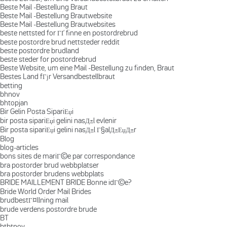
Beste Mail -Bestellung Braut
Beste Mail -Bestellung Brautwebsite
Beste Mail -Bestellung Brautwebsites
beste nettsted for ГҐ finne en postordrebrud
beste postordre brud nettsteder reddit
beste postordre brudland
beste steder for postordrebrud
Beste Website, um eine Mail -Bestellung zu finden, Braut
Bestes Land fГјr Versandbestellbraut
betting
bhnov
bhtopjan
Bir Gelin Posta SipariЕџi
bir posta sipariЕџi gelini nasД±l evlenir
Bir posta sipariЕџi gelini nasД±l Г§alД±ЕџД±r
Blog
blog-articles
bons sites de mariГ©e par correspondance
bra postorder brud webbplatser
bra postorder brudens webbplats
BRIDE MAILLEMENT BRIDE Bonne idГ©e?
Bride World Order Mail Brides
brudbestГ¤llning mail
brude verdens postordre brude
BT
btbtnov