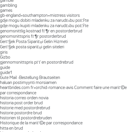
gamble
gambling
games
gb-england+southampton+mistress visitors
gdje mogu dobiti mladenku za narudЕѕbu poЕЎte
gdje mogu kupiti mladenku za narudЕѕbu poЕЎte
genomsnittlig kostnad fГ¶r en postorderbrud
genomsnittspris fГ¶r postorderbrud
GerГ§ek Posta SipariЕџi Gelin Hizmeti
GerГ§ek posta sipariЕџi gelin siteleri
giris
Gizbo
gjennomsnittspris pГҐ en postordrebrud
guide
guide1
Gute Mail -Bestellung Brautseiten
haluan postimyynti morsiamen
heartbrides.com fr+orchid-romance-avis Comment faire une mariГ©e
par correspondance
historia correo orden novia
historia post order brud
historie med postordrebrud
historie postordre brud
historien til postordrebruden
Historique de la mariГ©e par correspondance
hitta en brud