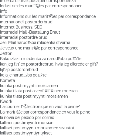
in cerca di una sposa per corrispondenza
Industrie des mariГ©es par correspondance
info
Informations sur les mariГ©es par correspondance
internationell postorderbrud
Internet Business, SEO
Interracial Mail -Bestellung Braut
interracial postordre brud
Je li Mail narudЕѕba mladenka stvarna
Je veux une mariГ©e par correspondance
Jetton
Kako izlaziti mladenka za narudЕѕbu poЕЎte
kan jeg fГҐ en postordrebrud, hvis jeg allerede er gift?
kjГёp postordrebrud
koja je narudЕѕba poЕЎte
Kometa
kuinka postimyynti morsiamen
kuinka tilata postia venГ¤lГ¤inen morsian
kuinka tilata postimyynti morsiamen
Kwork
La courrier Г©lectronique en vaut la peine?
La mariГ©e par correspondance en vaut la peine
la novia del pedido por correo
laillinen postimyynti morsian
lailliset postimyynti morsiamen sivustot
lailliset postimyyntiyritykset