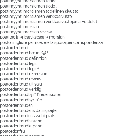
postimyynti morsiamen tarina
postimyynti morsiamen tiedot
postimyynti morsiamen todellinen sivusto
postimyynti morsiamen verkkosivusto
postimyynti morsiamen verkkosivustojen arvostelut
postimyynti morsian
postimyynti morsian reveiw
postitse jГ¤rjestyksessГ¤ morsian
posto migliore per ricevere la sposa per corrispondenza
postorder brud
postorder brud bra idГ©?
postorder brud definition
postorder brud legit
postorder brud legit?
postorder brud recension
postorder brud reveiw
postorder brud till salu
postorder brud verklig
postorder brudbyrГҐ recensioner
postorder brudbyrГҐer
postorder bruden
postorder brudens datingsajter
postorder brudens webbplats
postorder brudhistoria
postorder brudkupong
postorder fru