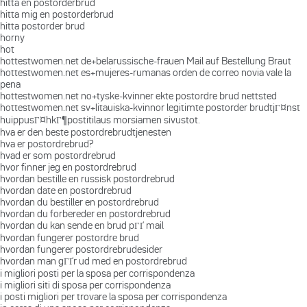
hitta en postorderbrud
hitta mig en postorderbrud
hitta postorder brud
horny
hot
hottestwomen.net de+belarussische-frauen Mail auf Bestellung Braut
hottestwomen.net es+mujeres-rumanas orden de correo novia vale la
pena
hottestwomen.net no+tyske-kvinner ekte postordre brud nettsted
hottestwomen.net sv+litauiska-kvinnor legitimte postorder brudtjГ¤nst
huippusГ¤hkГ¶postitilaus morsiamen sivustot.
hva er den beste postordrebrudtjenesten
hva er postordrebrud?
hvad er som postordrebrud
hvor finner jeg en postordrebrud
hvordan bestille en russisk postordrebrud
hvordan date en postordrebrud
hvordan du bestiller en postordrebrud
hvordan du forbereder en postordrebrud
hvordan du kan sende en brud pГҐ mail
hvordan fungerer postordre brud
hvordan fungerer postordrebrudesider
hvordan man gГҐr ud med en postordrebrud
i migliori posti per la sposa per corrispondenza
i migliori siti di sposa per corrispondenza
i posti migliori per trovare la sposa per corrispondenza