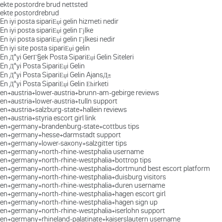
ekte postordre brud nettsted
ekte postordrebrud
En iyi posta sipariЕџi gelin hizmeti nedir
En iyi posta sipariЕџi gelin Гјlke
En iyi posta sipariЕџi gelin Гјlkesi nedir
En iyi site posta sipariЕџi gelin
En Д°yi GerГ§ek Posta SipariЕџi Gelin Siteleri
En Д°yi Posta SipariЕџi Gelin
En Д°yi Posta SipariЕџi Gelin AjansД±
En Д°yi Posta SipariЕџi Gelin Ећirketi
en+austria+lower-austria+brunn-am-gebirge reviews
en+austria+lower-austria+tulln support
en+austria+salzburg-state+hallein reviews
en+austria+styria escort girl link
en+germany+brandenburg-state+cottbus tips
en+germany+hesse+darmstadt support
en+germany+lower-saxony+salzgitter tips
en+germany+north-rhine-westphalia username
en+germany+north-rhine-westphalia+bottrop tips
en+germany+north-rhine-westphalia+dortmund best escort platform
en+germany+north-rhine-westphalia+duisburg visitors
en+germany+north-rhine-westphalia+duren username
en+germany+north-rhine-westphalia+hagen escort girl
en+germany+north-rhine-westphalia+hagen sign up
en+germany+north-rhine-westphalia+iserlohn support
en+germany+rhineland-palatinate+kaiserslautern username